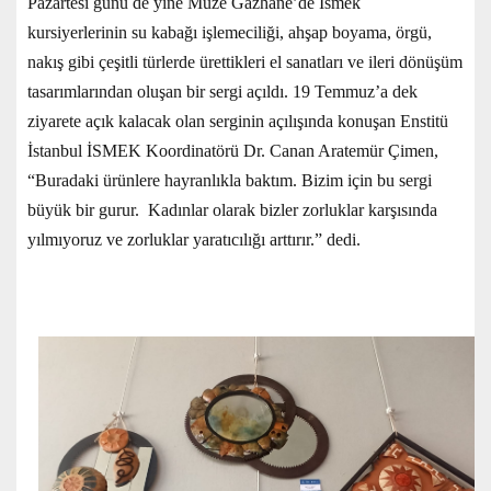
Pazartesi günü de yine Müze Gazhane’de İsmek
kursiyerlerinin su kabağı işlemeciliği, ahşap boyama, örgü,
nakış gibi çeşitli türlerde ürettikleri el sanatları ve ileri dönüşüm
tasarımlarından oluşan bir sergi açıldı. 19 Temmuz’a dek
ziyarete açık kalacak olan serginin açılışında konuşan Enstitü
İstanbul İSMEK Koordinatörü Dr. Canan Aratemür Çimen,
“Buradaki ürünlere hayranlıkla baktım. Bizim için bu sergi
büyük bir gurur. Kadınlar olarak bizler zorluklar karşısında
yılmıyoruz ve zorluklar yaratıcılığı arttırır.” dedi.