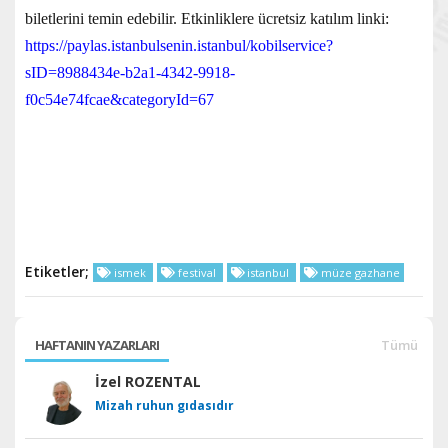
biletlerini temin edebilir. Etkinliklere ücretsiz katılım linki:
https://paylas.istanbulsenin.istanbul/kobilservice?
sID=8988434e-b2a1-4342-9918-
f0c54e74fcae&categoryId=67
Etiketler;
ismek
festival
istanbul
müze gazhane
HAFTANIN YAZARLARI
Tümü
İzel ROZENTAL
Mizah ruhun gıdasıdır