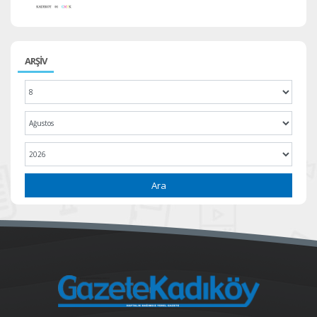
ARŞİV
Ara