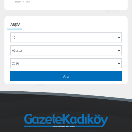
ARŞİV
Ara