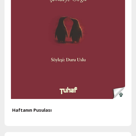
Haftanın Pusulası
H