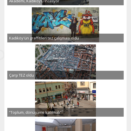
Akademi, Kadıköy’ü inceliyor
Kadıköy'ün graffitileri tez çalışması oldu
Çarşı TEZ oldu
“Toplum, dönüşüme katılmalı”