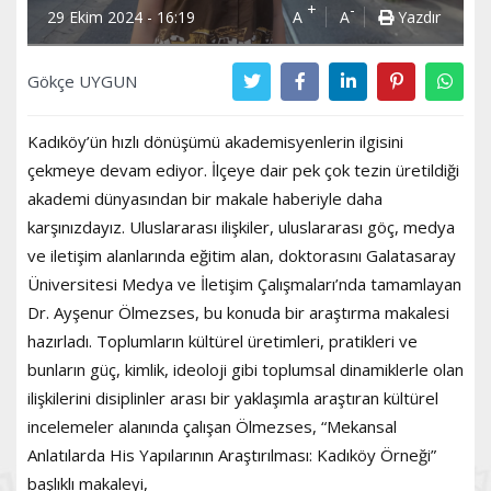
+
-
29 Ekim 2024 - 16:19
A
A
Yazdır
Gökçe UYGUN
Kadıköy’ün hızlı dönüşümü akademisyenlerin ilgisini
çekmeye devam ediyor. İlçeye dair pek çok tezin üretildiği
akademi dünyasından bir makale haberiyle daha
karşınızdayız. Uluslararası ilişkiler, uluslararası göç, medya
ve iletişim alanlarında eğitim alan, doktorasını Galatasaray
Üniversitesi Medya ve İletişim Çalışmaları’nda tamamlayan
Dr. Ayşenur Ölmezses, bu konuda bir araştırma makalesi
hazırladı. Toplumların kültürel üretimleri, pratikleri ve
bunların güç, kimlik, ideoloji gibi toplumsal dinamiklerle olan
ilişkilerini disiplinler arası bir yaklaşımla araştıran kültürel
incelemeler alanında çalışan Ölmezses, “Mekansal
Anlatılarda His Yapılarının Araştırılması: Kadıköy Örneği”
başlıklı makaleyi,