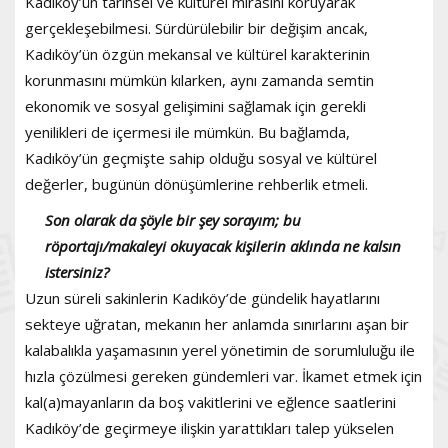
Kadıköy’ün tarihsel ve kültürel mirasını koruyarak
gerçekleşebilmesi. Sürdürülebilir bir değişim ancak,
Kadıköy’ün özgün mekansal ve kültürel karakterinin
korunmasını mümkün kılarken, aynı zamanda semtin
ekonomik ve sosyal gelişimini sağlamak için gerekli
yenilikleri de içermesi ile mümkün. Bu bağlamda,
Kadıköy’ün geçmişte sahip olduğu sosyal ve kültürel
değerler, bugünün dönüşümlerine rehberlik etmeli.
Son olarak da şöyle bir şey sorayım; bu
röportajı/makaleyi okuyacak kişilerin aklında ne kalsın
istersiniz?
Uzun süreli sakinlerin Kadıköy’de gündelik hayatlarını
sekteye uğratan, mekanın her anlamda sınırlarını aşan bir
kalabalıkla yaşamasının yerel yönetimin de sorumluluğu ile
hızla çözülmesi gereken gündemleri var. İkamet etmek için
kal(a)mayanların da boş vakitlerini ve eğlence saatlerini
Kadıköy’de geçirmeye ilişkin yarattıkları talep yükselen