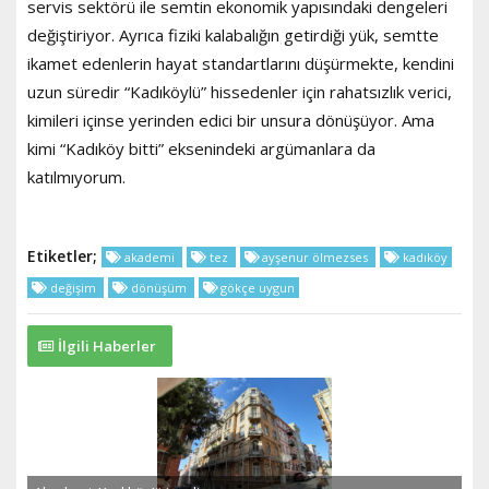
servis sektörü ile semtin ekonomik yapısındaki dengeleri
değiştiriyor. Ayrıca fiziki kalabalığın getirdiği yük, semtte
ikamet edenlerin hayat standartlarını düşürmekte, kendini
uzun süredir “Kadıköylü” hissedenler için rahatsızlık verici,
kimileri içinse yerinden edici bir unsura dönüşüyor. Ama
kimi “Kadıköy bitti” eksenindeki argümanlara da
katılmıyorum.
Etiketler;
akademi
tez
ayşenur ölmezses
kadıköy
değişim
dönüşüm
gökçe uygun
İlgili Haberler