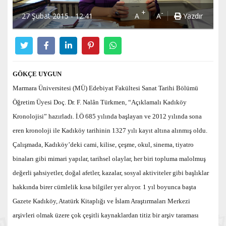
+
-
27 Şubat 2015 - 12:41
A
A
Yazdır
GÖKÇE UYGUN
Marmara Üniversitesi (MÜ) Edebiyat Fakültesi Sanat Tarihi Bölümü
Öğretim Üyesi Doç. Dr. F. Nalân Türkmen, “Açıklamalı Kadıköy
Kronolojisi” hazırladı. İ.Ö 685 yılında başlayan ve 2012 yılında sona
eren kronoloji ile Kadıköy tarihinin 1327 yılı kayıt altına alınmış oldu.
Çalışmada, Kadıköy’deki cami, kilise, çeşme, okul, sinema, tiyatro
binaları gibi mimari yapılar, tarihsel olaylar, her biri topluma malolmuş
değerli şahsiyetler, doğal afetler, kazalar, sosyal aktiviteler gibi başlıklar
hakkında birer cümlelik kısa bilgiler yer alıyor. 1 yıl boyunca başta
Gazete Kadıköy, Atatürk Kitaplığı ve İslam Araştırmaları Merkezi
arşivleri olmak üzere çok çeşitli kaynaklardan titiz bir arşiv taraması