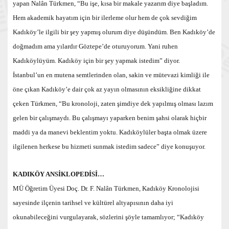
yapan Nalân Türkmen, “Bu işe, kısa bir makale yazarım diye başladım.
Hem akademik hayatım için bir ilerleme olur hem de çok sevdiğim
Kadıköy’le ilgili bir şey yapmış olurum diye düşündüm. Ben Kadıköy’de
doğmadım ama yılardır Göztepe’de oturuyorum. Yani ruhen
Kadıköylüyüm. Kadıköy için bir şey yapmak istedim” diyor.
İstanbul’un en mutena semtlerinden olan, sakin ve mütevazi kimliği ile
öne çıkan Kadıköy’e dair çok az yayın olmasının eksikliğine dikkat
çeken Türkmen, “Bu kronoloji, zaten şimdiye dek yapılmış olması lazım
gelen bir çalışmaydı. Bu çalışmayı yaparken benim şahsi olarak hiçbir
maddi ya da manevi beklentim yoktu. Kadıköylüler başta olmak üzere
ilgilenen herkese bu hizmeti sunmak istedim sadece” diye konuşuyor.
KADIKÖY ANSİKLOPEDİSİ…
MÜ Öğretim Üyesi Doç. Dr. F. Nalân Türkmen, Kadıköy Kronolojisi
sayesinde ilçenin tarihsel ve kültürel altyapısının daha iyi
okunabileceğini vurgulayarak, sözlerini şöyle tamamlıyor; “Kadıköy