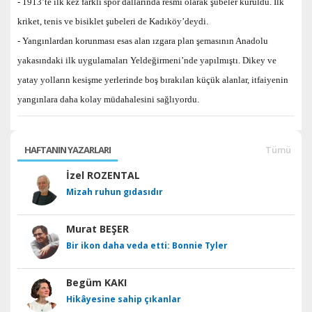
-
1913’te ilk kez farklı spor dallarında resmi olarak şubeler kuruldu. İlk
kriket, tenis ve bisiklet şubeleri de Kadıköy’deydi.
-
Yangınlardan korunması esas alan ızgara plan şemasının Anadolu
yakasındaki ilk uygulamaları Yeldeğirmeni’nde yapılmıştı. Dikey ve
yatay yolların kesişme yerlerinde boş bırakılan küçük alanlar, itfaiyenin
yangınlara daha kolay müdahalesini sağlıyordu.
HAFTANIN YAZARLARI
Tümü
İzel ROZENTAL
Mizah ruhun gıdasıdır
Murat BEŞER
Bir ikon daha veda etti: Bonnie Tyler
Begüm KAKI
Hikâyesine sahip çıkanlar