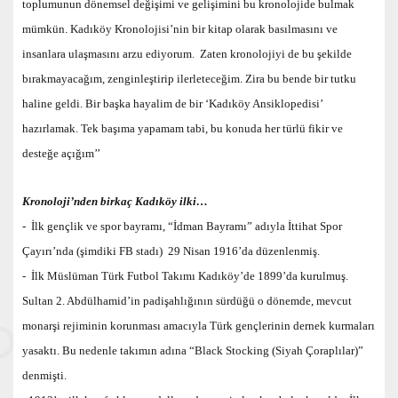
toplumunun dönemsel değişimi ve gelişimini bu kronolojide bulmak
mümkün. Kadıköy Kronolojisi’nin bir kitap olarak basılmasını ve
insanlara ulaşmasını arzu ediyorum. Zaten kronolojiyi de bu şekilde
bırakmayacağım, zenginleştirip ilerleteceğim. Zira bu bende bir tutku
haline geldi. Bir başka hayalim de bir ‘Kadıköy Ansiklopedisi’
hazırlamak. Tek başıma yapamam tabi, bu konuda her türlü fikir ve
desteğe açığım’’
Kronoloji’nden birkaç Kadıköy ilki…
-
İlk gençlik ve spor bayramı, “İdman Bayramı” adıyla İttihat Spor
Çayırı’nda (şimdiki FB stadı) 29 Nisan 1916’da düzenlenmiş.
-
İlk Müslüman Türk Futbol Takımı Kadıköy’de 1899’da kurulmuş.
Sultan 2. Abdülhamid’in padişahlığının sürdüğü o dönemde, mevcut
monarşi rejiminin korunması amacıyla Türk gençlerinin dernek kurmaları
yasaktı. Bu nedenle takımın adına “Black Stocking (Siyah Çoraplılar)”
denmişti.