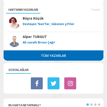
HAFTANIN YAZARLARI
Tümü
Büşra Küçük
Devleşen “ben”ler, tükenen çiftler
Alper TURGUT
Ah zavallı Bronz Çağı!
TÜM YAZARLAR
SOSYAL AĞLAR
BU HAFTA NE YAPMALI ?