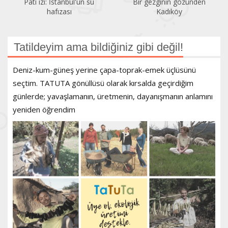
Pati izi: İstanbul'un su
Bir gezginin gözünden
hafızası
Kadıköy
Tatildeyim ama bildiğiniz gibi değil!
Deniz-kum-güneş yerine çapa-toprak-emek üçlüsünü
seçtim. TATUTA gönüllüsü olarak kırsalda geçirdiğim
günlerde; yavaşlamanın, üretmenin, dayanışmanın anlamını
yeniden öğrendim