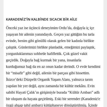
KARADENİZ’İN KALBİNDE SICACIK BİR AİLE
Önceki yaz ise üçüncü deneyimim Ordu’da, doğayla iç içe
yaşayan bir ailenin yanındaydı. Geçen yaz gittiğim bu tarla
evinde, benim gibi gönüllü olarak gelen bir kadınla birlikte
çalıştık. Günlerimizi birlikte planladık, emeğimizi paylaştık,
yorgunluklarımızı sohbetle hafiflettik. Çok güzel vakit
geçirdik. Doğayla bağ kurmak bir yana, insanlarla
kurduğumuz bağ da en az onun kadar derindi. O evde kendimi
bir “misafir” gibi değil, ailenin bir parçası gibi hissettim.
İkizce’deki Düzpelit Organik Yaşam Alanı, yalnızca tarım
yapılan bir yer değil, aynı zamanda bir kültür mekânı. Evin
sahibi Hayati Çalık’ın girişimiyle burada “Kültür Ambarı” adlı
bir oluşum da hayata geçirilmiş. Eski bir serender (Karadeniz'e
özgü ahşap tahıl ambarı) kütüphaneye dönüştürülmüş. İçinde