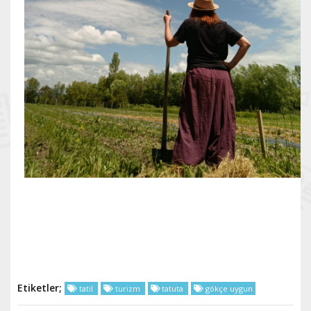
Etiketler;
tatil
turizm
tatuta
gökçe uygun