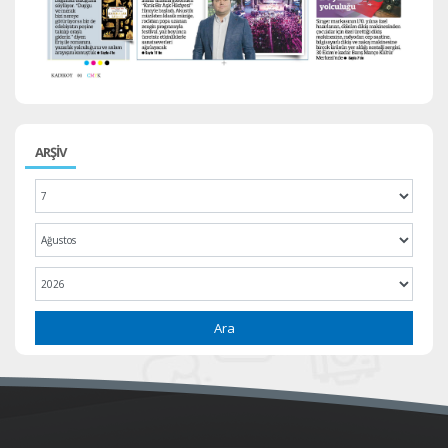
ARŞİV
Ara