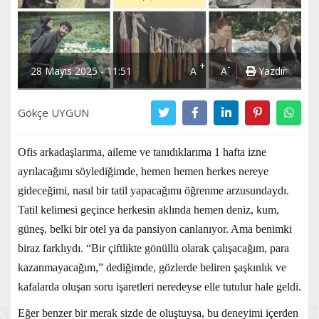
+
-
28 Mayıs 2025 - 11:51
A
A
Yazdır
Gökçe UYGUN
Ofis arkadaşlarıma, aileme ve tanıdıklarıma 1 hafta izne
ayrılacağımı söylediğimde, hemen hemen herkes nereye
gideceğimi, nasıl bir tatil yapacağımı öğrenme arzusundaydı.
Tatil kelimesi geçince herkesin aklında hemen deniz, kum,
güneş, belki bir otel ya da pansiyon canlanıyor. Ama benimki
biraz farklıydı. “Bir çiftlikte gönüllü olarak çalışacağım, para
kazanmayacağım,” dediğimde, gözlerde beliren şaşkınlık ve
kafalarda oluşan soru işaretleri neredeyse elle tutulur hale geldi.
Eğer benzer bir merak sizde de oluştuysa, bu deneyimi içerden