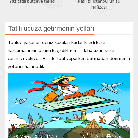
Pati izi: İstanbul'un su
Bir gezginin gözünden
hafızası
Kadıköy
Tatili ucuza getirmenin yolları
Tatilde yaşanan deniz kazaları kadar kredi kartı
harcamalarının ucunu kaçırdıklarımız daha uzun süre
canımızı yakıyor. Biz de tatil yaparken batmadan dönmenin
yollarını hazırladık
+
-
29 Mayıs 2025 - 11:30
A
A
Yazdır