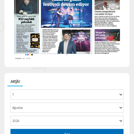
ARŞİV
Ara