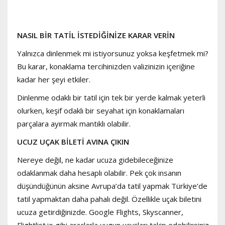
NASIL BİR TATİL İSTEDİĞİNİZE KARAR VERİN
Yalnızca dinlenmek mi istiyorsunuz yoksa keşfetmek mi?
Bu karar, konaklama tercihinizden valizinizin içeriğine
kadar her şeyi etkiler.
Dinlenme odaklı bir tatil için tek bir yerde kalmak yeterli
olurken, keşif odaklı bir seyahat için konaklamaları
parçalara ayırmak mantıklı olabilir.
UCUZ UÇAK BİLETİ AVINA ÇIKIN
Nereye değil, ne kadar ucuza gidebileceğinize
odaklanmak daha hesaplı olabilir. Pek çok insanın
düşündüğünün aksine Avrupa’da tatil yapmak Türkiye’de
tatil yapmaktan daha pahalı değil. Özellikle uçak biletini
ucuza getirdiğinizde. Google Flights, Skyscanner,
Flightlist.io gibi araçlarla uygun uçuşları takip edebilirsiniz.