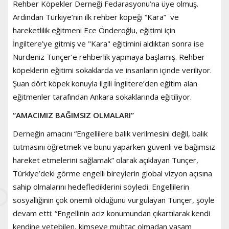
Rehber Köpekler Derneği Fedarasyonu’na üye olmuş.
Ardından Türkiye’nin ilk rehber köpeği “Kara” ve
hareketlilik eğitmeni Ece Önderoğlu, eğitimi için
İngiltere’ye gitmiş ve "Kara" eğitimini aldıktan sonra ise
Nurdeniz Tunçer’e rehberlik yapmaya başlamış. Rehber
köpeklerin eğitimi sokaklarda ve insanların içinde veriliyor.
Şuan dört köpek konuyla ilgili İngiltere’den eğitim alan
eğitmenler tarafından Ankara sokaklarında eğitiliyor.
“AMACIMIZ BAĞIMSIZ OLMALARI”
Derneğin amacını “Engellilere balık verilmesini değil, balık
tutmasını öğretmek ve bunu yaparken güvenli ve bağımsız
hareket etmelerini sağlamak” olarak açıklayan Tunçer,
Türkiye’deki görme engelli bireylerin global vizyon açısına
sahip olmalarını hedeflediklerini söyledi. Engellilerin
sosyalliğinin çok önemli olduğunu vurgulayan Tunçer, şöyle
devam etti: “Engellinin aciz konumundan çıkartılarak kendi
kendine yetebilen, kimseye muhtaç olmadan yaşam