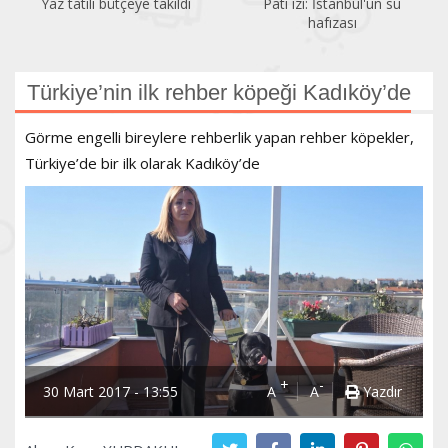
Yaz tatili bütçeye takıldı
Pati izi: İstanbul'un su
hafızası
Türkiye’nin ilk rehber köpeği Kadıköy’de
Görme engelli bireylere rehberlik yapan rehber köpekler,
Türkiye’de bir ilk olarak Kadıköy’de
+
-
30 Mart 2017 - 13:55
A
A
Yazdır