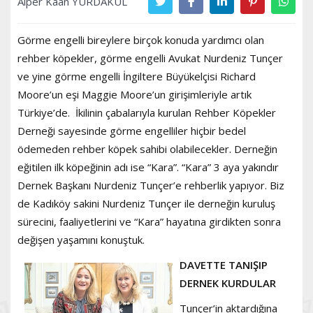
Alper Kaan YURDAKUL
Görme engelli bireylere birçok konuda yardımcı olan
rehber köpekler, görme engelli Avukat Nurdeniz Tunçer
ve yine görme engelli İngiltere Büyükelçisi Richard
Moore’un eşi Maggie Moore’un girişimleriyle artık
Türkiye’de. İkilinin çabalarıyla kurulan Rehber Köpekler
Derneği sayesinde görme engelliler hiçbir bedel
ödemeden rehber köpek sahibi olabilecekler. Derneğin
eğitilen ilk köpeğinin adı ise “Kara”. “Kara” 3 aya yakındır
Dernek Başkanı Nurdeniz Tunçer’e rehberlik yapıyor. Biz
de Kadıköy sakini Nurdeniz Tunçer ile derneğin kuruluş
sürecini, faaliyetlerini ve “Kara” hayatına girdikten sonra
değişen yaşamını konuştuk.
DAVETTE TANIŞIP
DERNEK KURDULAR
Tunçer’in aktardığına