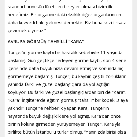
standartlarını sürdürebilen bireyler olması bizim ilk
hedefimiz. Bir organınızdaki eksiklik diğer organlarınızın
daha kuvvetli hale gelmesi demektir. Biz buna krizi fırsata
çevirmek diyoruz.”
AVRUPA GÖRMÜŞ TAHSİLLİ “KARA”
Tunçer’in görme kaybı bir hastalık sebebiyle 11 yaşında
başlamış. Gün geçtikçe ilerleyen görme kaybı, son 4 sene
içerisinde daha büyük hızla devam etmiş ve sonunda hiç
görmemeye başlamış. Tunçer, bu kaybın çeşitli zorlukların
yanında farklı ve güzel başlangıçlara da yol açtığını
söylüyor. Bu farklı ve güzel başlangıçlardan biri de “Kara”.
“Kara” İngiltere’de eğitim görmüş “tahsilli” bir köpek. 3 aya
yakındır Tunçer’e rehberlik yapan Kara, Tunçer’in
hayatında büyük değişikliklere yol açmış. Kara’dan önce
birinin koluna girmeden yürüyemeyen Tunçer, Kara’yla
birlikte bütün İstanbul’u turlar olmuş. “Yanınızda birisi olsa