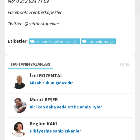
No: 0 212 924 71 09
Facebook: /rehberkopekler
Twitter: @rehberkopekler
Etiketler;
rehber köpekler derneği
nurdeniz tunçer
HAFTANIN YAZARLARI
Tümü
İzel ROZENTAL
Mizah ruhun gıdasıdır
Murat BEŞER
Bir ikon daha veda etti: Bonnie Tyler
Begüm KAKI
Hikâyesine sahip çıkanlar