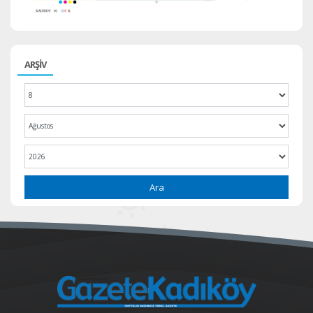
ARŞİV
Ara