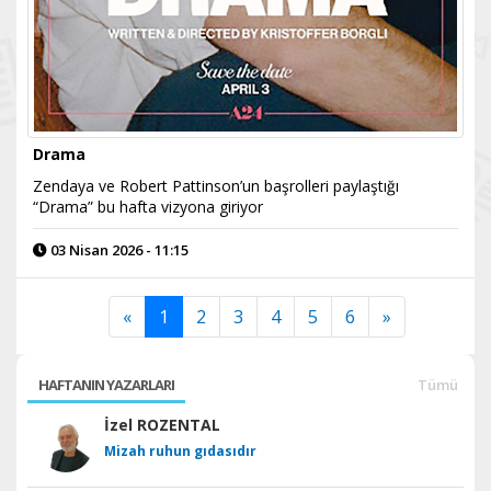
Drama
Zendaya ve Robert Pattinson’un başrolleri paylaştığı
“Drama” bu hafta vizyona giriyor
03 Nisan 2026 - 11:15
«
1
2
3
4
5
6
»
HAFTANIN YAZARLARI
Tümü
İzel ROZENTAL
Mizah ruhun gıdasıdır