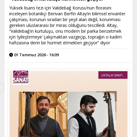
Yüksek lisans tezi için Validebağ Korusu’nun florasını
inceleyen botanikçi Berivan Berfin Altay’ın bilimsel envanter
çalışması, korunun sıradan bir yeşil alan değil, korunması
gereken uluslararası bir miras olduğunu tescilledi. Altay,
“Validebağ’ın kurtuluşu, onu modern bir parka benzetmek
için ‘iyileştirmeye’ çalışmaktan vazgeçip, toprağın o kadim
hafızasına derin bir hürmet etmekten geçiyor” diyor
01 Temmuz 2026 - 16:09