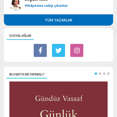
Hikâyesine sahip çıkanlar
TÜM YAZARLAR
SOSYAL AĞLAR
BU HAFTA NE YAPMALI ?