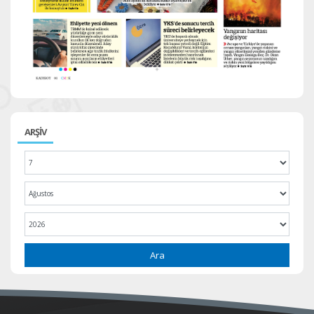
ARŞİV
Ara