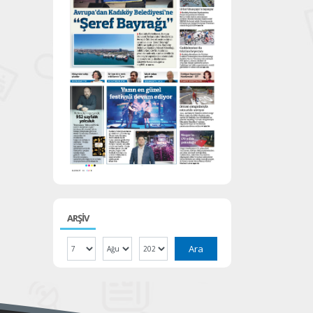
ARŞİV
Ara