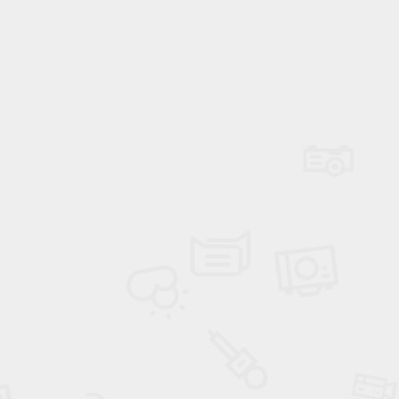
Power Ballad / Ha
Haftanın Pusulası
Şarkısı