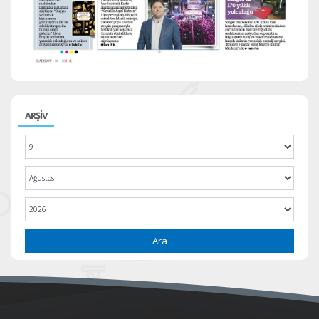
ARŞİV
Ara