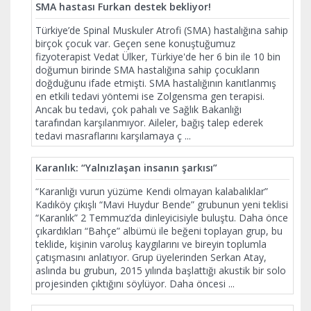
SMA hastası Furkan destek bekliyor!
Türkiye’de Spinal Muskuler Atrofi (SMA) hastalığına sahip
birçok çocuk var. Geçen sene konuştuğumuz
fizyoterapist Vedat Ülker, Türkiye'de her 6 bin ile 10 bin
doğumun birinde SMA hastalığına sahip çocukların
doğduğunu ifade etmişti. SMA hastalığının kanıtlanmış
en etkili tedavi yöntemi ise Zolgensma gen terapisi.
Ancak bu tedavi, çok pahalı ve Sağlık Bakanlığı
tarafından karşılanmıyor. Aileler, bağış talep ederek
tedavi masraflarını karşılamaya ç
...
Karanlık: “Yalnızlaşan insanın şarkısı”
“Karanlığı vurun yüzüme Kendi olmayan kalabalıklar”
Kadıköy çıkışlı “Mavi Huydur Bende” grubunun yeni teklisi
“Karanlık” 2 Temmuz’da dinleyicisiyle buluştu. Daha önce
çıkardıkları “Bahçe” albümü ile beğeni toplayan grup, bu
teklide, kişinin varoluş kaygılarını ve bireyin toplumla
çatışmasını anlatıyor. Grup üyelerinden Serkan Atay,
aslında bu grubun, 2015 yılında başlattığı akustik bir solo
projesinden çıktığını söylüyor. Daha öncesi
...