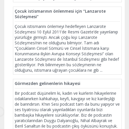
Çocuk istismarının önlenmesi için “Lanzarote
Sözleşmesi”
Çocuk istismarını önlemeyi hedefleyen Lanzarote
Sözleşmesi 10 Eylül 2011’de Resmi Gazete’de yayınlanıp
yürürlüğe girmişti. Ancak çoğu kişi Lanzarote
Sözleşmesi’nin ne olduğunu bilmiyor. Tam adı
“Çocukların Cinsel Sömürü ve Cinsel İstismara karşı
Korunmasına ilişkin Avrupa Konseyi Sözleşmesi” olan
Lanzarote Sözleşmesi de İstanbul Sözleşmesi gibi hedef
gösteriliyor. Pek bilinmeyen bu sözleşmenin ne
olduğunu, istismara uğrayan çocuklara ne gib
...
Görmezden gelinenlerin hikayesi
Bir podcast düşünelim ki, kadın ve kuirlerin hikayelerine
odaklanırken kahkahayı, keyfi, kavgayı ve kız kardeşliği
de barındırsın. K’nın Sesi podcast tam da bunu yapıyor ve
ses tiyatrosu olarak yayınladıkları oyunlarda bizi
bambaşka hikayelere sürüklüyorlar. Biz de podcastin
yaratıcılarından Duygu Dalyanoğlu, Nihal Albayrak ve
Beril Sarıaltun ile bu podcastin çıkış öyküsünü konuştuk.