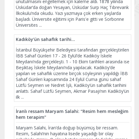
unutulmasını engellemek için kaleme aldı. 1878 yılında
Üsküdar’da doğan Yesayan, Üsküdar Surp Haç Tıbrevank
İlkokulu’nda okudu. Yazı yazmaya çok erken yaşlarda
başladı. Üniversite eğitimi için Paris'e gitti ve Sorbonne
Üniversites
...
Kadıköy’ün sahaflık tarihi...
İstanbul Büyükşehir Belediyesi tarafından gerçekleştirilen
İBB Sahaf Günleri 17 - 26 Eylül’de Kadıköy İskele
Meydanı’nda gerçekleşti. 1 - 10 Ekim tarihleri arasında ise
Beşiktaş İskele Meydanı’nda yapılacak. Kadıköy’de
yapılan ve sahaflık üzerine birçok söyleşinin yapıldığı İBB
Sahaf Günleri kapsamında 24 Eylül Cuma günü sahaf
Lütfü Seymen ve Nedret İşli, Kadıköy’ün sahaflık tarihini
anlattı. Sahaf Lütfü Seymen, Akmar Pasajı’nın Kadıköy’ün
ilk
...
İranlı ressam Maryam Salahi: “Resim hem mesleğim
hem terapim”
Maryam Salahi, İran’da doğup büyümüş bir ressam.
Resim, Salahi’nin hayatına lisede yaşadığı bir olay