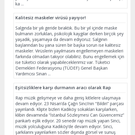
ka
...
Kalitesiz maskeler virüsü yayıyor!
Salgında bir yılı geride bıraktık. Bu bir yıl içinde maske
bulmanın zorlukları, psikolojik kaygılar derken birçok şey
yaşadık, yaşamaya da devam ediyoruz. Salgının
başlarından bu yana süren bir başka sorun ise kalitesiz
maskeler. Virüslerin yayılmasını engellemeyen maskeleri
farkında olmadan takıyor olabiliriz. Bunu engellemek için
ise tüketici olarak yapabileceklerimiz var. Tüketici
Dernekleri Federasyonu (TÜDEF) Genel Başkan
Yardımcısı Sinan
...
Eşitsizliklere karşı durmanın aracı olarak Rap
Rap müzik gelişmeye ve daha geniş kitlelere ulaşmaya
devam ediyor. 23 Nisan’da Çağrı Sinci’nin “Bildiri” parçası
yayınlandı. Klipte bizleri Kadıköy sokakları karşılarken,
klibin devamında “İstanbul Sözleşmesi Can Güvencemiz”
pankartı eşlik ediyor. 20 senedir rap müzik yapan Sinci,
müzik yolculuğuna Kadıköy’de devam ediyor. Sinci,
şarkılarını yayınlarken sözler dışında görsel ve sunuş