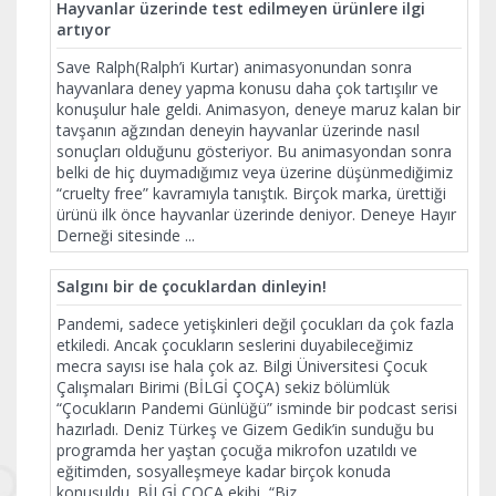
Hayvanlar üzerinde test edilmeyen ürünlere ilgi
artıyor
Save Ralph(Ralph’i Kurtar) animasyonundan sonra
hayvanlara deney yapma konusu daha çok tartışılır ve
konuşulur hale geldi. Animasyon, deneye maruz kalan bir
tavşanın ağzından deneyin hayvanlar üzerinde nasıl
sonuçları olduğunu gösteriyor. Bu animasyondan sonra
belki de hiç duymadığımız veya üzerine düşünmediğimiz
“cruelty free” kavramıyla tanıştık. Birçok marka, ürettiği
ürünü ilk önce hayvanlar üzerinde deniyor. Deneye Hayır
Derneği sitesinde
...
Salgını bir de çocuklardan dinleyin!
Pandemi, sadece yetişkinleri değil çocukları da çok fazla
etkiledi. Ancak çocukların seslerini duyabileceğimiz
mecra sayısı ise hala çok az. Bilgi Üniversitesi Çocuk
Çalışmaları Birimi (BİLGİ ÇOÇA) sekiz bölümlük
“Çocukların Pandemi Günlüğü” isminde bir podcast serisi
hazırladı. Deniz Türkeş ve Gizem Gedik’in sunduğu bu
programda her yaştan çocuğa mikrofon uzatıldı ve
eğitimden, sosyalleşmeye kadar birçok konuda
konuşuldu. BİLGİ ÇOÇA ekibi, “Biz
...