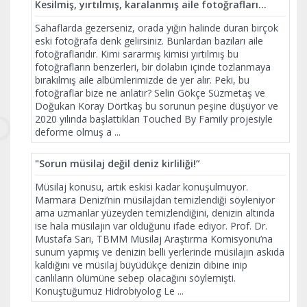
Kesilmiş, yırtılmış, karalanmış aile fotoğrafları...
Sahaflarda gezerseniz, orada yığın halinde duran birçok
eski fotoğrafa denk gelirsiniz. Bunlardan bazıları aile
fotoğraflarıdır. Kimi sararmış kimisi yırtılmış bu
fotoğrafların benzerleri, bir dolabın içinde tozlanmaya
bırakılmış aile albümlerimizde de yer alır. Peki, bu
fotoğraflar bize ne anlatır? Selin Gökçe Süzmetaş ve
Doğukan Koray Dörtkaş bu sorunun peşine düşüyor ve
2020 yılında başlattıkları Touched By Family projesiyle
deforme olmuş a
...
"Sorun müsilaj değil deniz kirliliği!”
Müsilaj konusu, artık eskisi kadar konuşulmuyor.
Marmara Denizi’nin müsilajdan temizlendiği söyleniyor
ama uzmanlar yüzeyden temizlendiğini, denizin altında
ise hala müsilajın var olduğunu ifade ediyor. Prof. Dr.
Mustafa Sarı, TBMM Müsilaj Araştırma Komisyonu’na
sunum yapmış ve denizin belli yerlerinde müsilajın askıda
kaldığını ve müsilaj büyüdükçe denizin dibine inip
canlıların ölümüne sebep olacağını söylemişti.
Konuştuğumuz Hidrobiyolog Le
...