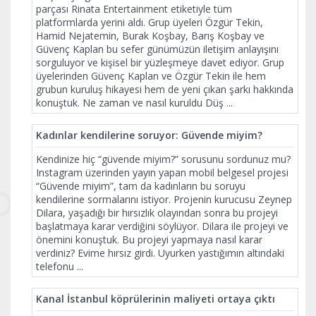
parçası Rinata Entertainment etiketiyle tüm
platformlarda yerini aldı. Grup üyeleri Özgür Tekin,
Hamid Nejatemin, Burak Koşbay, Barış Koşbay ve
Güvenç Kaplan bu sefer günümüzün iletişim anlayışını
sorguluyor ve kişisel bir yüzleşmeye davet ediyor. Grup
üyelerinden Güvenç Kaplan ve Özgür Tekin ile hem
grubun kuruluş hikayesi hem de yeni çıkan şarkı hakkında
konuştuk. Ne zaman ve nasıl kuruldu Düş
...
Kadınlar kendilerine soruyor: Güvende miyim?
Kendinize hiç “güvende miyim?” sorusunu sordunuz mu?
Instagram üzerinden yayın yapan mobil belgesel projesi
“Güvende miyim”, tam da kadınların bu soruyu
kendilerine sormalarını istiyor. Projenin kurucusu Zeynep
Dilara, yaşadığı bir hırsızlık olayından sonra bu projeyi
başlatmaya karar verdiğini söylüyor. Dilara ile projeyi ve
önemini konuştuk. Bu projeyi yapmaya nasıl karar
verdiniz? Evime hırsız girdi. Uyurken yastığımın altındaki
telefonu
...
Kanal İstanbul köprülerinin maliyeti ortaya çıktı