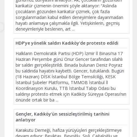
karikatür çizmenin önemini şöyle aktarıyor: “Aslında
çocukların gözünden karikatür çizmek, çok fazla
sorgulanmadan kabul edilen deneyimlere dayanmadan
hayatı anlamaya çalışmakla ilgili. Yetişkinlerin, geçmiş
deneyimleriyle beslenen, art
...
HDP’ye yönelik saldırı Kadıköy’de protesto edildi
Halkların Demokratik Partisi (HDP) İzmir İl Binası’na 17
Haziran Perşembe günü Onur Gencer tarafından silahlı
bir saldırı gerçekleştirildi. Binada bulunan Deniz Poyraz
bu saldırıda hayatını kaybetti. Gencer, tutuklandı. Bugün
(18 Haziran) DİSK İstanbul Bölge Temsilciliği, KESK
İstanbul Şubeler Platformu, TMMOB İstanbul İl
Koordinasyon Kurulu, TTB İstanbul Tabip Odası bu
saldırıyı protesto etmek için Kadıköy Süreyya Operası’nın
önünde ortak bir ba
...
Gençler, Kadıköy’ün sessizleştirilmiş tarihini
anlatıyor
Karakutu Derneği, hafıza yürüyüşleri gerçekleştirmeye
devam ediyor. Beşiktaş, Beyoğlu, Şişli, Cağaloğlu ve