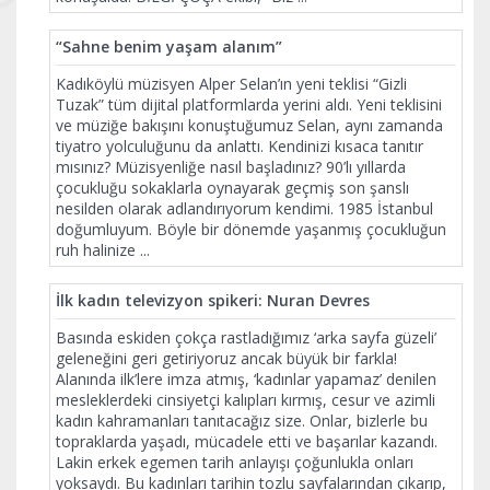
“Sahne benim yaşam alanım”
Kadıköylü müzisyen Alper Selan’ın yeni teklisi “Gizli
Tuzak” tüm dijital platformlarda yerini aldı. Yeni teklisini
ve müziğe bakışını konuştuğumuz Selan, aynı zamanda
tiyatro yolculuğunu da anlattı. Kendinizi kısaca tanıtır
mısınız? Müzisyenliğe nasıl başladınız? 90’lı yıllarda
çocukluğu sokaklarla oynayarak geçmiş son şanslı
nesilden olarak adlandırıyorum kendimi. 1985 İstanbul
doğumluyum. Böyle bir dönemde yaşanmış çocukluğun
ruh halinize
...
İlk kadın televizyon spikeri: Nuran Devres
Basında eskiden çokça rastladığımız ‘arka sayfa güzeli’
geleneğini geri getiriyoruz ancak büyük bir farkla!
Alanında ilk’lere imza atmış, ‘kadınlar yapamaz’ denilen
mesleklerdeki cinsiyetçi kalıpları kırmış, cesur ve azimli
kadın kahramanları tanıtacağız size. Onlar, bizlerle bu
topraklarda yaşadı, mücadele etti ve başarılar kazandı.
Lakin erkek egemen tarih anlayışı çoğunlukla onları
yoksaydı. Bu kadınları tarihin tozlu sayfalarından çıkarıp,