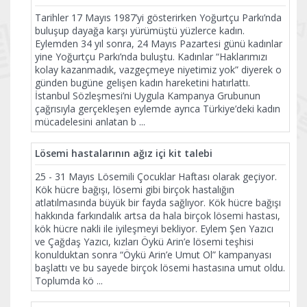
Tarihler 17 Mayıs 1987’yi gösterirken Yoğurtçu Parkı’nda
buluşup dayağa karşı yürümüştü yüzlerce kadın.
Eylemden 34 yıl sonra, 24 Mayıs Pazartesi günü kadınlar
yine Yoğurtçu Parkı’nda buluştu. Kadınlar “Haklarımızı
kolay kazanmadık, vazgeçmeye niyetimiz yok” diyerek o
günden bugüne gelişen kadın hareketini hatırlattı.
İstanbul Sözleşmesi’ni Uygula Kampanya Grubunun
çağrısıyla gerçekleşen eylemde ayrıca Türkiye’deki kadın
mücadelesini anlatan b
...
Lösemi hastalarının ağız içi kit talebi
25 - 31 Mayıs Lösemili Çocuklar Haftası olarak geçiyor.
Kök hücre bağışı, lösemi gibi birçok hastalığın
atlatılmasında büyük bir fayda sağlıyor. Kök hücre bağışı
hakkında farkındalık artsa da hala birçok lösemi hastası,
kök hücre nakli ile iyileşmeyi bekliyor. Eylem Şen Yazıcı
ve Çağdaş Yazıcı, kızları Öykü Arin’e lösemi teşhisi
konulduktan sonra “Öykü Arin’e Umut Ol” kampanyası
başlattı ve bu sayede birçok lösemi hastasına umut oldu.
Toplumda kö
...