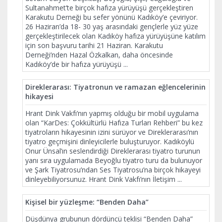
Sultanahmet’te birçok hafıza yürüyüşü gerçekleştiren
Karakutu Derneği bu sefer yönünü Kadıköy’e çeviriyor.
26 Haziran’da 18- 30 yaş arasındaki gençlerle yüz yüze
gerçekleştirilecek olan Kadıköy hafıza yürüyüşüne katılım
için son başvuru tarihi 21 Haziran. Karakutu
Derneği’nden Hazal Özkalkan, daha öncesinde
Kadıköy’de bir hafıza yürüyüşü
...
Direklerarası: Tiyatronun ve ramazan eğlencelerinin
hikayesi
Hrant Dink Vakfı’nın yapmış olduğu bir mobil uygulama
olan “KarDes: Çokkültürlü Hafıza Turları Rehberi” bu kez
tiyatroların hikayesinin izini sürüyor ve Direklerarası’nın
tiyatro geçmişini dinleyicilerle buluşturuyor. Kadıköylü
Onur Ünsal’ın seslendirdiği Direklerarası tiyatro turunun
yanı sıra uygulamada Beyoğlu tiyatro turu da bulunuyor
ve Şark Tiyatrosu’ndan Ses Tiyatrosu’na birçok hikayeyi
dinleyebiliyorsunuz. Hrant Dink Vakfı’nın İletişim
...
Kişisel bir yüzleşme: “Benden Daha”
Düşdünya grubunun dördüncü teklisi “Benden Daha”