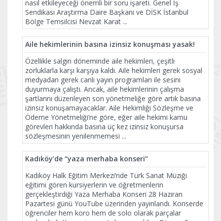
nasıl etkileyeceği önemli bir soru işareti. Genel İş
Sendikası Araştırma Daire Başkanı ve DİSK İstanbul
Bölge Temsilcisi Nevzat Karat
...
Aile hekimlerinin basına izinsiz konuşması yasak!
Özellikle salgın döneminde aile hekimleri, çeşitli
zorluklarla karşı karşıya kaldı. Aile hekimleri gerek sosyal
medyadan gerek canlı yayın programları ile sesini
duyurmaya çalıştı. Ancak, aile hekimlerinin çalışma
şartlarını düzenleyen son yönetmeliğe göre artık basına
izinsiz konuşamayacaklar. Aile Hekimliği Sözleşme ve
Ödeme Yönetmeliği’ne göre, eğer aile hekimi kamu
görevleri hakkında basına üç kez izinsiz konuşursa
sözleşmesinin yenilenmemesi
...
Kadıköy’de “yaza merhaba konseri”
Kadıköy Halk Eğitim Merkezi’nde Türk Sanat Müziği
eğitimi gören kursiyerlerin ve öğretmenlerin
gerçekleştirdiği Yaza Merhaba Konseri 28 Haziran
Pazartesi günü YouTube üzerinden yayınlandı. Konserde
öğrenciler hem koro hem de solo olarak parçalar