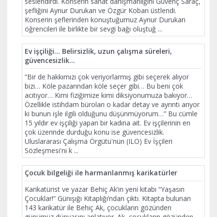
seslendirdi. Konserin sanat danışmanlığını Güvenç Saraç,
şefliğini Aynur Durukan ve Özgür Koban üstlendi.
Konserin şeflerinden konuştuğumuz Aynur Durukan
öğrencileri ile birlikte bir sevgi bağı oluştuğ
...
Ev işçiliği... Belirsizlik, uzun çalışma süreleri,
güvencesizlik...
“Bir de hakkımızı çok veriyorlarmış gibi seçerek alıyor
bizi… Köle pazarından köle seçer gibi… Bu beni çok
acıtıyor… Kimi fiziğimize kimi diksiyonumuza bakıyor…
Özellikle istihdam büroları o kadar detay ve ayrıntı arıyor
ki bunun işle ilgili olduğunu düşünmüyorum…” Bu cümle
15 yıldır ev işçiliği yapan bir kadına ait. Ev işçilerinin en
çok üzerinde durduğu konu ise güvencesizlik.
Uluslararası Çalışma Örgütü'nün (ILO) Ev İşçileri
Sözleşmesi'ni k
...
Çocuk bilgeliği ile harmanlanmış karikatürler
Karikatürist ve yazar Behiç Ak’ın yeni kitabı “Yaşasın
Çocuklar!” Günışığı Kitaplığı’ndan çıktı. Kitapta bulunan
143 karikatür ile Behiç Ak, çocukların gözünden
günümüz dünyasını anlatıyor. Ak, çocukların gözünden