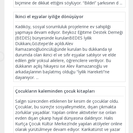
biçimine de dikkat ettiğini söylüyor. “Bildiri” şarkısının d
...
İkinci el eşyalar iyiliğe dönüşüyor
Kadıköy, sosyal sorumluluk projelerine ev sahipliği
yapmaya devam ediyor. Beykoz Eğitime Destek Derneği
(BEDES) bünyesinde kurulanBEDES İyilik
Dükkanı,Göztepe’de açıldı.Alev
Ramazanoğluöncülüğünde kurulan bu dükkanda iyi
durumda olan ikinci el ve sıfır eşyalar satılıyor ve elde
edilen gelir yoksul ailelere, öğrencilere veriliyor. Bu
dükkanın açılış hikayesi ise Alev Ramazanoğlu ve
arkadaşlarının başlatmış olduğu “İyilik Hareketi”ne
dayanıyor.
...
Çocukların kaleminden çocuk kitapları
Salgın sürecinden etkilenen bir kesim de çocuklar oldu.
Çocuklar, bu süreçte sosyalleşmekte, dışarı çıkmakta
zorluklar yaşadılar. Yapılan online aktiviteler ise onları
evden dışarı çıkarıp hayal dünyasına daldırıyor. Halis
Kurtça Çocuk Kültür Merkezi’nde yapılan atölyeler online
olarak yürütülmeye devam ediyor. Karikatürist ve yazar