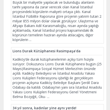
Büyük bir maliyetle yapılacak ve bulunduğu alanların
tarihi yapısına da zarar verecek olan Kanal İstanbul
projesindeki köprülerin maliyeti ortaya çıktı. Kanal
İstanbul Fizibilite Raporuna göre projenin yatırım tutarı 2
milyar 855 milyon dolar olarak görülüyor. Ulaştırma ve
Altyapı Bakanı Adil Karaismailoğlu, nisan ayında yaptığı
açıklamada, Kanal İstanbul projesi kapsamındaki ilk
köprünün temelinin haziran ayında atılacağını, diğer
köprülerin
...
Lions Durak Kütüphanesi Rasimpaşa’da
Kadıköy’de durak kütüphanelerinin açılışı tüm hızıyla
sürüyor. Dokuzuncu Lions Durak Kütüphanesi bugün (25
Mayıs)Rasimpaşa Sosyal Hizmet Merkezi’nin önünde
açıldı. Kadıköy Belediyesi ve İstanbul Anadolu Yakası
Lions Kulüpleri Federasyonu işbirliği ile gerçekleşen
projenin açılışına Kadıköy Belediye Başkanı Şerdil Dara
Odabaşı da katıldı. Odabaşı’nın yanı sıra İstanbul Anadolu
Yakası Lions Kulüpleri Federasyonu Genel Yönetmeni
Belma Bozyiğit, Oku-
...
34 yıl sonra, kadınlar yine aynı yerde!