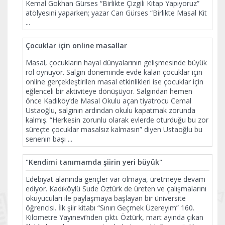
Kemal Gökhan Gürses “Birlikte Çizgili Kitap Yapıyoruz”
atölyesini yaparken; yazar Can Gürses “Birlikte Masal Kit
...
Çocuklar için online masallar
Masal, çocukların hayal dünyalarının gelişmesinde büyük
rol oynuyor. Salgın döneminde evde kalan çocuklar için
online gerçekleştirilen masal etkinlikleri ise çocuklar için
eğlenceli bir aktiviteye dönüşüyor. Salgından hemen
önce Kadıköy’de Masal Okulu açan tiyatrocu Cemal
Ustaoğlu, salgının ardından okulu kapatmak zorunda
kalmış. “Herkesin zorunlu olarak evlerde oturduğu bu zor
süreçte çocuklar masalsız kalmasın” diyen Ustaoğlu bu
senenin başı
...
"Kendimi tanımamda şiirin yeri büyük"
Edebiyat alanında gençler var olmaya, üretmeye devam
ediyor. Kadıköylü Sude Öztürk de üreten ve çalışmalarını
okuyucuları ile paylaşmaya başlayan bir üniversite
öğrencisi. İlk şiir kitabı “Sınırı Geçmek Üzereyim” 160.
Kilometre Yayınevi’nden çıktı. Öztürk, mart ayında çıkan