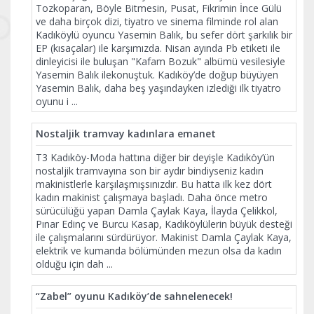
Tozkoparan, Böyle Bitmesin, Pusat, Fikrimin İnce Gülü
ve daha birçok dizi, tiyatro ve sinema filminde rol alan
Kadıköylü oyuncu Yasemin Balık, bu sefer dört şarkılık bir
EP (kısaçalar) ile karşımızda. Nisan ayında Pb etiketi ile
dinleyicisi ile buluşan "Kafam Bozuk" albümü vesilesiyle
Yasemin Balık ilekonuştuk. Kadıköy’de doğup büyüyen
Yasemin Balık, daha beş yaşındayken izlediği ilk tiyatro
oyunu i
...
Nostaljik tramvay kadınlara emanet
T3 Kadıköy-Moda hattına diğer bir deyişle Kadıköy’ün
nostaljik tramvayına son bir aydır bindiyseniz kadın
makinistlerle karşılaşmışsınızdır. Bu hatta ilk kez dört
kadın makinist çalışmaya başladı. Daha önce metro
sürücülüğü yapan Damla Çaylak Kaya, İlayda Çelikkol,
Pınar Edinç ve Burcu Kasap, Kadıköylülerin büyük desteği
ile çalışmalarını sürdürüyor. Makinist Damla Çaylak Kaya,
elektrik ve kumanda bölümünden mezun olsa da kadın
olduğu için dah
...
“Zabel” oyunu Kadıköy’de sahnelenecek!