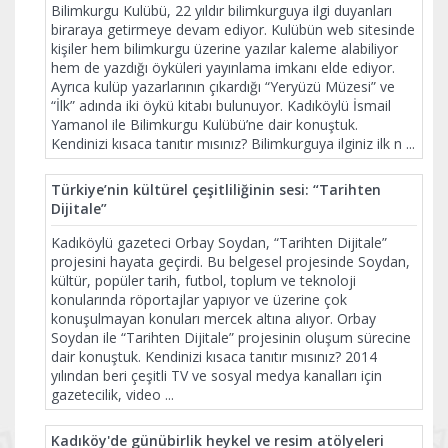
Bilimkurgu Kulübü, 22 yıldır bilimkurguya ilgi duyanları
biraraya getirmeye devam ediyor. Kulübün web sitesinde
kişiler hem bilimkurgu üzerine yazılar kaleme alabiliyor
hem de yazdığı öyküleri yayınlama imkanı elde ediyor.
Ayrıca kulüp yazarlarının çıkardığı “Yeryüzü Müzesi” ve
“İlk” adında iki öykü kitabı bulunuyor. Kadıköylü İsmail
Yamanol ile Bilimkurgu Kulübü’ne dair konuştuk.
Kendinizi kısaca tanıtır mısınız? Bilimkurguya ilginiz ilk n
...
Türkiye’nin kültürel çeşitliliğinin sesi: “Tarihten
Dijitale”
Kadıköylü gazeteci Orbay Soydan, “Tarihten Dijitale”
projesini hayata geçirdi. Bu belgesel projesinde Soydan,
kültür, popüler tarih, futbol, toplum ve teknoloji
konularında röportajlar yapıyor ve üzerine çok
konuşulmayan konuları mercek altına alıyor. Orbay
Soydan ile “Tarihten Dijitale” projesinin oluşum sürecine
dair konuştuk. Kendinizi kısaca tanıtır mısınız? 2014
yılından beri çeşitli TV ve sosyal medya kanalları için
gazetecilik, video
...
Kadıköy'de günübirlik heykel ve resim atölyeleri