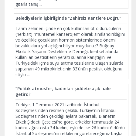
gitarla tanış
...
Belediyelerin işbirliğinde “Zehirsiz Kentlere Doğru”
Tarım zehirleri içinde en çok kullanılan ot öldürücülerin
(herbisit) “muhtemel kanserojen” olarak sınıflandırıldığını
ve özellikle çocukların hormon sistemlerinde önemli
bozukluklara yol açtığını biliyor muydunuz? Buğday
Ekolojik Yaşamı Destekleme Derneği, kentsel alanda
kullanılan pestisitlerin yeraltı sularına karıştığını ve
Türkiye’deki içme suyu arıtma tesislerine ulaşan sularda
saptanan 49 mikrokirleticinin 33’ünün pestisit olduğunu
söylü
...
“Politik atmosfer, kadınları şiddete açık hale
getirdi”
Türkiye, 1 Temmuz 2021 tarihinde İstanbul
Sözleşmesi’nden resmen çekildi. Türkiye’nin İstanbul
Sözleşmesi’nden çekildiği aylara bakarsak, Bianet’in
Erkek Şiddeti Çetelesi’ne göre, erkekler temmuzda 24
kadını, ağustosta 34 kadını, eylülde ise 26 kadını öldürdü.
İstanbul Sözleşmesi’nin etkilerini görebileceğimiz başka