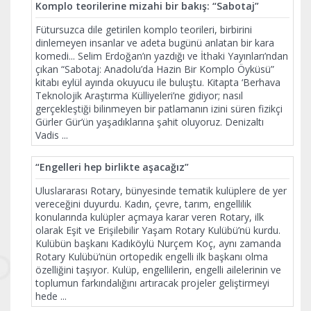
Komplo teorilerine mizahi bir bakış: “Sabotaj”
Fütursuzca dile getirilen komplo teorileri, birbirini
dinlemeyen insanlar ve adeta bugünü anlatan bir kara
komedi... Selim Erdoğan’ın yazdığı ve İthaki Yayınları’ndan
çıkan “Sabotaj: Anadolu’da Hazin Bir Komplo Öyküsü”
kitabı eylül ayında okuyucu ile buluştu. Kitapta ‘Berhava
Teknolojik Araştırma Külliyeleri’ne gidiyor; nasıl
gerçekleştiği bilinmeyen bir patlamanın izini süren fizikçi
Gürler Gür’ün yaşadıklarına şahit oluyoruz. Denizaltı
Vadis
...
“Engelleri hep birlikte aşacağız”
Uluslararası Rotary, bünyesinde tematik kulüplere de yer
vereceğini duyurdu. Kadın, çevre, tarım, engellilik
konularında kulüpler açmaya karar veren Rotary, ilk
olarak Eşit ve Erişilebilir Yaşam Rotary Kulübü’nü kurdu.
Kulübün başkanı Kadıköylü Nurçem Koç, aynı zamanda
Rotary Kulübü’nün ortopedik engelli ilk başkanı olma
özelliğini taşıyor. Kulüp, engellilerin, engelli ailelerinin ve
toplumun farkındalığını artıracak projeler geliştirmeyi
hede
...