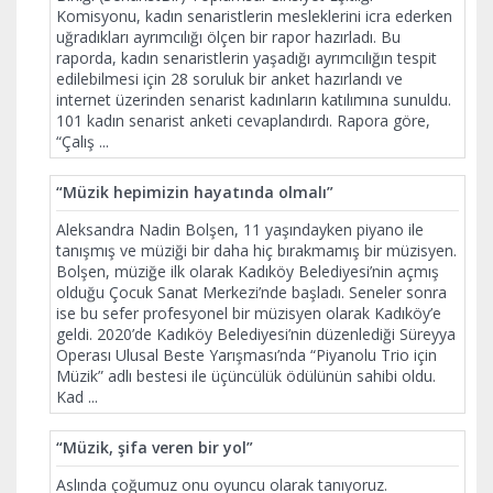
Komisyonu, kadın senaristlerin mesleklerini icra ederken
uğradıkları ayrımcılığı ölçen bir rapor hazırladı. Bu
raporda, kadın senaristlerin yaşadığı ayrımcılığın tespit
edilebilmesi için 28 soruluk bir anket hazırlandı ve
internet üzerinden senarist kadınların katılımına sunuldu.
101 kadın senarist anketi cevaplandırdı. Rapora göre,
“Çalış
...
“Müzik hepimizin hayatında olmalı”
Aleksandra Nadin Bolşen, 11 yaşındayken piyano ile
tanışmış ve müziği bir daha hiç bırakmamış bir müzisyen.
Bolşen, müziğe ilk olarak Kadıköy Belediyesi’nin açmış
olduğu Çocuk Sanat Merkezi’nde başladı. Seneler sonra
ise bu sefer profesyonel bir müzisyen olarak Kadıköy’e
geldi. 2020’de Kadıköy Belediyesi’nin düzenlediği Süreyya
Operası Ulusal Beste Yarışması’nda “Piyanolu Trio için
Müzik” adlı bestesi ile üçüncülük ödülünün sahibi oldu.
Kad
...
“Müzik, şifa veren bir yol”
Aslında çoğumuz onu oyuncu olarak tanıyoruz.