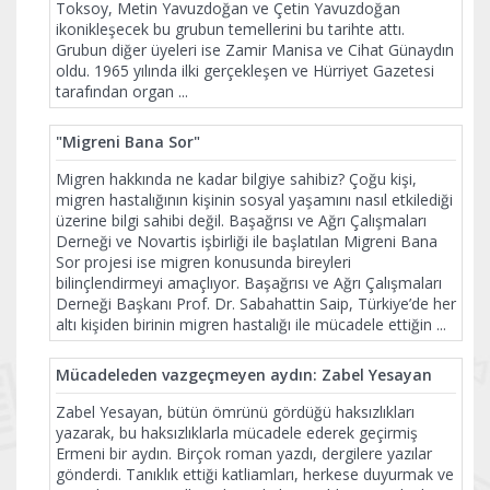
Toksoy, Metin Yavuzdoğan ve Çetin Yavuzdoğan
ikonikleşecek bu grubun temellerini bu tarihte attı.
Grubun diğer üyeleri ise Zamir Manisa ve Cihat Günaydın
oldu. 1965 yılında ilki gerçekleşen ve Hürriyet Gazetesi
tarafından organ
...
"Migreni Bana Sor"
Migren hakkında ne kadar bilgiye sahibiz? Çoğu kişi,
migren hastalığının kişinin sosyal yaşamını nasıl etkilediği
üzerine bilgi sahibi değil. Başağrısı ve Ağrı Çalışmaları
Derneği ve Novartis işbirliği ile başlatılan Migreni Bana
Sor projesi ise migren konusunda bireyleri
bilinçlendirmeyi amaçlıyor. Başağrısı ve Ağrı Çalışmaları
Derneği Başkanı Prof. Dr. Sabahattin Saip, Türkiye’de her
altı kişiden birinin migren hastalığı ile mücadele ettiğin
...
Mücadeleden vazgeçmeyen aydın: Zabel Yesayan
Zabel Yesayan, bütün ömrünü gördüğü haksızlıkları
yazarak, bu haksızlıklarla mücadele ederek geçirmiş
Ermeni bir aydın. Birçok roman yazdı, dergilere yazılar
gönderdi. Tanıklık ettiği katliamları, herkese duyurmak ve