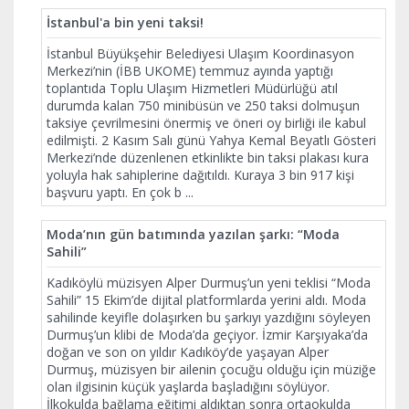
İstanbul'a bin yeni taksi!
İstanbul Büyükşehir Belediyesi Ulaşım Koordinasyon
Merkezi’nin (İBB UKOME) temmuz ayında yaptığı
toplantıda Toplu Ulaşım Hizmetleri Müdürlüğü atıl
durumda kalan 750 minibüsün ve 250 taksi dolmuşun
taksiye çevrilmesini önermiş ve öneri oy birliği ile kabul
edilmişti. 2 Kasım Salı günü Yahya Kemal Beyatlı Gösteri
Merkezi’nde düzenlenen etkinlikte bin taksi plakası kura
yoluyla hak sahiplerine dağıtıldı. Kuraya 3 bin 917 kişi
başvuru yaptı. En çok b
...
Moda’nın gün batımında yazılan şarkı: “Moda
Sahili”
Kadıköylü müzisyen Alper Durmuş’un yeni teklisi “Moda
Sahili” 15 Ekim’de dijital platformlarda yerini aldı. Moda
sahilinde keyifle dolaşırken bu şarkıyı yazdığını söyleyen
Durmuş’un klibi de Moda’da geçiyor. İzmir Karşıyaka’da
doğan ve son on yıldır Kadıköy’de yaşayan Alper
Durmuş, müzisyen bir ailenin çocuğu olduğu için müziğe
olan ilgisinin küçük yaşlarda başladığını söylüyor.
İlkokulda bağlama eğitimi aldıktan sonra ortaokulda