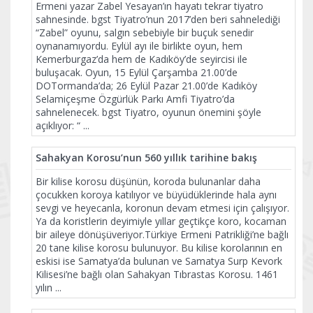
Ermeni yazar Zabel Yesayan’ın hayatı tekrar tiyatro
sahnesinde. bgst Tiyatro’nun 2017’den beri sahnelediği
“Zabel” oyunu, salgın sebebiyle bir buçuk senedir
oynanamıyordu. Eylül ayı ile birlikte oyun, hem
Kemerburgaz’da hem de Kadıköy’de seyircisi ile
buluşacak. Oyun, 15 Eylül Çarşamba 21.00’de
DOTormanda’da; 26 Eylül Pazar 21.00’de Kadıköy
Selamiçeşme Özgürlük Parkı Amfi Tiyatro’da
sahnelenecek. bgst Tiyatro, oyunun önemini şöyle
açıklıyor: “
...
Sahakyan Korosu’nun 560 yıllık tarihine bakış
Bir kilise korosu düşünün, koroda bulunanlar daha
çocukken koroya katılıyor ve büyüdüklerinde hala aynı
sevgi ve heyecanla, koronun devam etmesi için çalışıyor.
Ya da koristlerin deyimiyle yıllar geçtikçe koro, kocaman
bir aileye dönüşüveriyor.Türkiye Ermeni Patrikliği’ne bağlı
20 tane kilise korosu bulunuyor. Bu kilise korolarının en
eskisi ise Samatya’da bulunan ve Samatya Surp Kevork
Kilisesi’ne bağlı olan Sahakyan Tıbrastas Korosu. 1461
yılın
...