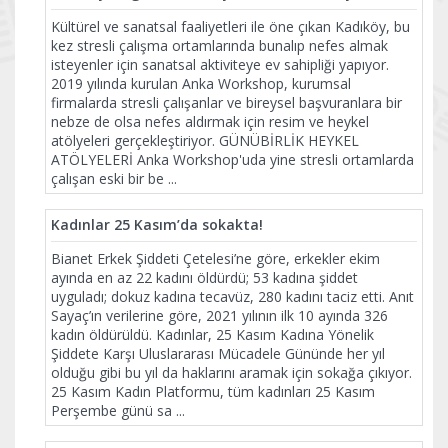
Kültürel ve sanatsal faaliyetleri ile öne çıkan Kadıköy, bu
kez stresli çalışma ortamlarında bunalıp nefes almak
isteyenler için sanatsal aktiviteye ev sahipliği yapıyor.
2019 yılında kurulan Anka Workshop, kurumsal
firmalarda stresli çalışanlar ve bireysel başvuranlara bir
nebze de olsa nefes aldırmak için resim ve heykel
atölyeleri gerçekleştiriyor. GÜNÜBİRLİK HEYKEL
ATÖLYELERİ Anka Workshop'uda yine stresli ortamlarda
çalışan eski bir be
...
Kadınlar 25 Kasım’da sokakta!
Bianet Erkek Şiddeti Çetelesi’ne göre, erkekler ekim
ayında en az 22 kadını öldürdü; 53 kadına şiddet
uyguladı; dokuz kadına tecavüz, 280 kadını taciz etti. Anıt
Sayaç’ın verilerine göre, 2021 yılının ilk 10 ayında 326
kadın öldürüldü. Kadınlar, 25 Kasım Kadına Yönelik
Şiddete Karşı Uluslararası Mücadele Gününde her yıl
olduğu gibi bu yıl da haklarını aramak için sokağa çıkıyor.
25 Kasım Kadın Platformu, tüm kadınları 25 Kasım
Perşembe günü sa
...