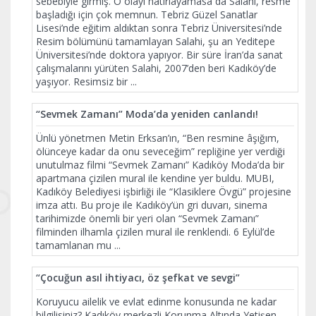
sebebiyle girmiş. O olayı hatırlayamasa da Salahi, resme
başladığı için çok memnun. Tebriz Güzel Sanatlar
Lisesi’nde eğitim aldıktan sonra Tebriz Üniversitesi’nde
Resim bölümünü tamamlayan Salahi, şu an Yeditepe
Üniversitesi’nde doktora yapıyor. Bir süre İran’da sanat
çalışmalarını yürüten Salahi, 2007’den beri Kadıköy’de
yaşıyor. Resimsiz bir
...
“Sevmek Zamanı” Moda’da yeniden canlandı!
Ünlü yönetmen Metin Erksan’ın, “Ben resmine âşığım,
ölünceye kadar da onu seveceğim” repliğine yer verdiği
unutulmaz filmi “Sevmek Zamanı” Kadıköy Moda’da bir
apartmana çizilen mural ile kendine yer buldu. MUBI,
Kadıköy Belediyesi işbirliği ile “Klasiklere Övgü” projesine
imza attı. Bu proje ile Kadıköy’ün gri duvarı, sinema
tarihimizde önemli bir yeri olan “Sevmek Zamanı”
filminden ilhamla çizilen mural ile renklendi. 6 Eylül’de
tamamlanan mu
...
“Çocuğun asıl ihtiyacı, öz şefkat ve sevgi”
Koruyucu ailelik ve evlat edinme konusunda ne kadar
bilgilisiniz? Kadıköy merkezli Korunma Altında Yetişen