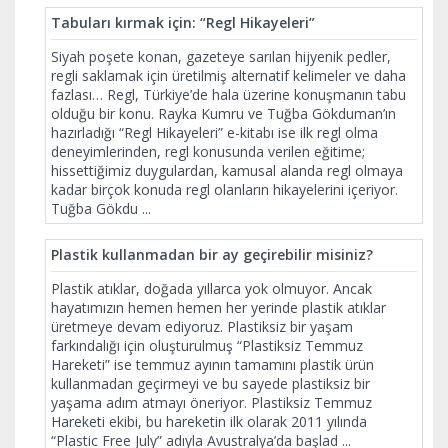
Tabuları kırmak için: “Regl Hikayeleri”
Siyah poşete konan, gazeteye sarılan hijyenik pedler,
regli saklamak için üretilmiş alternatif kelimeler ve daha
fazlası… Regl, Türkiye’de hala üzerine konuşmanın tabu
olduğu bir konu. Rayka Kumru ve Tuğba Gökduman’ın
hazırladığı “Regl Hikayeleri” e-kitabı ise ilk regl olma
deneyimlerinden, regl konusunda verilen eğitime;
hissettiğimiz duygulardan, kamusal alanda regl olmaya
kadar birçok konuda regl olanların hikayelerini içeriyor.
Tuğba Gökdu
...
Plastik kullanmadan bir ay geçirebilir misiniz?
Plastik atıklar, doğada yıllarca yok olmuyor. Ancak
hayatımızın hemen hemen her yerinde plastik atıklar
üretmeye devam ediyoruz. Plastiksiz bir yaşam
farkındalığı için oluşturulmuş “Plastiksiz Temmuz
Hareketi” ise temmuz ayının tamamını plastik ürün
kullanmadan geçirmeyi ve bu sayede plastiksiz bir
yaşama adım atmayı öneriyor. Plastiksiz Temmuz
Hareketi ekibi, bu hareketin ilk olarak 2011 yılında
“Plastic Free July” adıyla Avustralya’da başlad
...