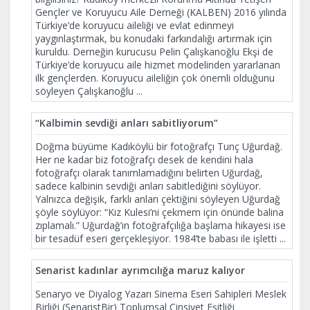
Gençler ve Koruyucu Aile Derneği (KALBEN) 2016 yılında
Türkiye’de koruyucu aileliği ve evlat edinmeyi
yaygınlaştırmak, bu konudaki farkındalığı artırmak için
kuruldu. Derneğin kurucusu Pelin Çalışkanoğlu Ekşi de
Türkiye’de koruyucu aile hizmet modelinden yararlanan
ilk gençlerden. Koruyucu aileliğin çok önemli olduğunu
söyleyen Çalışkanoğlu
...
“Kalbimin sevdiği anları sabitliyorum”
Doğma büyüme Kadıköylü bir fotoğrafçı Tunç Uğurdağ.
Her ne kadar biz fotoğrafçı desek de kendini hala
fotoğrafçı olarak tanımlamadığını belirten Uğurdağ,
sadece kalbinin sevdiği anları sabitlediğini söylüyor.
Yalnızca değişik, farklı anları çektiğini söyleyen Uğurdağ
şöyle söylüyor: “Kız Kulesi’ni çekmem için önünde balina
zıplamalı.” Uğurdağ’ın fotoğrafçılığa başlama hikayesi ise
bir tesadüf eseri gerçekleşiyor. 1984’te babası ile işletti
...
Senarist kadınlar ayrımcılığa maruz kalıyor
Senaryo ve Diyalog Yazarı Sinema Eseri Sahipleri Meslek
Birliği (SenaristBir) Toplumsal Cinsiyet Eşitliği