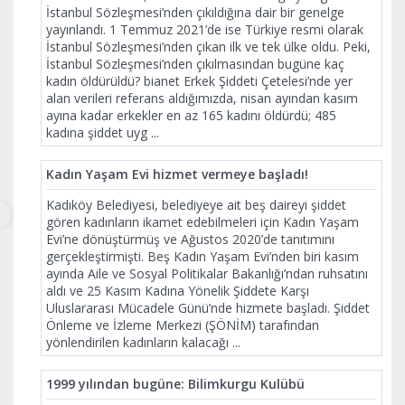
İstanbul Sözleşmesi’nden çıkıldığına dair bir genelge
yayınlandı. 1 Temmuz 2021’de ise Türkiye resmi olarak
İstanbul Sözleşmesi’nden çıkan ilk ve tek ülke oldu. Peki,
İstanbul Sözleşmesi’nden çıkılmasından bugüne kaç
kadın öldürüldü? bianet Erkek Şiddeti Çetelesi’nde yer
alan verileri referans aldığımızda, nisan ayından kasım
ayına kadar erkekler en az 165 kadını öldürdü; 485
kadına şiddet uyg
...
Kadın Yaşam Evi hizmet vermeye başladı!
Kadıköy Belediyesi, belediyeye ait beş daireyi şiddet
gören kadınların ikamet edebilmeleri için Kadın Yaşam
Evi’ne dönüştürmüş ve Ağustos 2020’de tanıtımını
gerçekleştirmişti. Beş Kadın Yaşam Evi’nden biri kasım
ayında Aile ve Sosyal Politikalar Bakanlığı’ndan ruhsatını
aldı ve 25 Kasım Kadına Yönelik Şiddete Karşı
Uluslararası Mücadele Günü’nde hizmete başladı. Şiddet
Önleme ve İzleme Merkezi (ŞÖNİM) tarafından
yönlendirilen kadınların kalacağı
...
1999 yılından bugüne: Bilimkurgu Kulübü