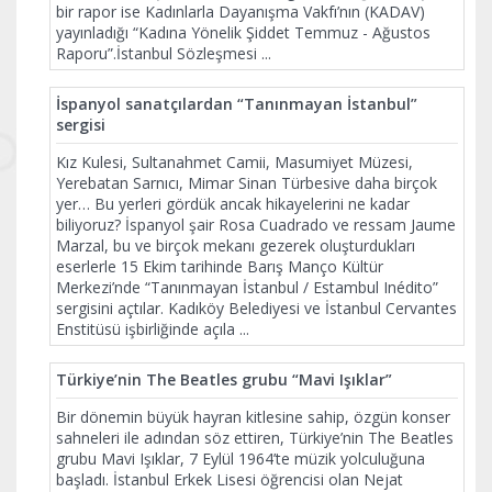
bir rapor ise Kadınlarla Dayanışma Vakfı’nın (KADAV)
yayınladığı “Kadına Yönelik Şiddet Temmuz - Ağustos
Raporu”.İstanbul Sözleşmesi
...
İspanyol sanatçılardan “Tanınmayan İstanbul”
sergisi
Kız Kulesi, Sultanahmet Camii, Masumiyet Müzesi,
Yerebatan Sarnıcı, Mimar Sinan Türbesive daha birçok
yer… Bu yerleri gördük ancak hikayelerini ne kadar
biliyoruz? İspanyol şair Rosa Cuadrado ve ressam Jaume
Marzal, bu ve birçok mekanı gezerek oluşturdukları
eserlerle 15 Ekim tarihinde Barış Manço Kültür
Merkezi’nde “Tanınmayan İstanbul / Estambul Inédito”
sergisini açtılar. Kadıköy Belediyesi ve İstanbul Cervantes
Enstitüsü işbirliğinde açıla
...
Türkiye’nin The Beatles grubu “Mavi Işıklar”
Bir dönemin büyük hayran kitlesine sahip, özgün konser
sahneleri ile adından söz ettiren, Türkiye’nin The Beatles
grubu Mavi Işıklar, 7 Eylül 1964’te müzik yolculuğuna
başladı. İstanbul Erkek Lisesi öğrencisi olan Nejat