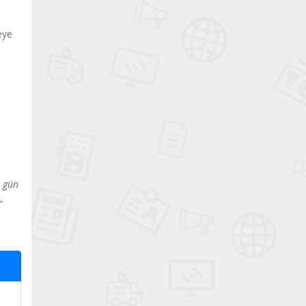
eye
r gün
”