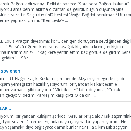
yardık Bağdat adlı şarkıyı. Belki de sadece “Sora sora Bağdat bulunur”
lıyordu ama benim aklıma o zaman da gelirdi, bugün duyunca yine
i Münir Nurettin Selçuk’un ünlü bestesi “Âşığa Bağdat sorulmaz / Ufuklar
nderme yapmak için mi, “Ben Leyla’y
...
 Louis Aragon diyesiymiş ki: “Giden geri dönüyorsa sevdiğinden değil
dır.” Bu sözü öğrendikten sonra aşağıdaki şarkıda konuşan kişinin
ına inanır mısınız? “Kaç kere yemin ettim Kaç gönüle de girdim Sens
i geldim.” Söz
...
 söylenen
m. TRT Nağme açık. Kız kardeşim bende. Akşam yemeğinde eşi de
akşam yemeği için hazırlık yapıyorum, bir yandan kız kardeşimle
 her zamanki gibi radyoda. “Minicik eller” lafını duyunca, “Çocuk
an geçiyor,” dedim. Kardeşim karşı çıktı. O da dinli
...
LAR...
yorum, bir yandan kulağım şarkıda. “Arzular bir şelale / Işık saçar hilal
iye gidiyor sözler. Dinlemeden, anlamaya çalışmadan yapamıyorum. Ne
y yaşamak!” diye bağlayacak ama bunlar ne? Hilale kim ışık saçıyor?