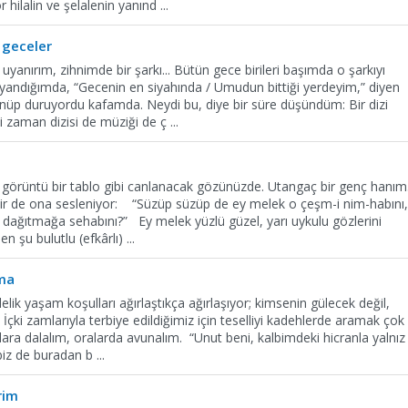
or hilalin ve şelalenin yanınd
...
 geceler
yanırım, zihnimde bir şarkı... Bütün gece birileri başımda o şarkıyı
yandığımda, “Gecenin en siyahında / Umudun bittiği yerdeyim,” diyen
 dönüp duruyordu kafamda. Neydi bu, diye bir süre düşündüm: Bir dizi
ği zaman dizisi de müziği de ç
...
 görüntü bir tablo gibi canlanacak gözünüzde. Utangaç bir genç hanım.
air de ona sesleniyor: “Süzüp süzüp de ey melek o çeşm-i nim-habını,
ağıtmağa sehabını?” Ey melek yüzlü güzel, yarı uykulu gözlerini
 şu bulutlu (efkârlı)
...
ma
lik yaşam koşulları ağırlaştıkça ağırlaşıyor; kimsenin gülecek değil,
İçki zamlarıyla terbiye edildiğimiz için teselliyi kadehlerde aramak çok
rkılara dalalım, oralarda avunalım. “Unut beni, kalbimdeki hicranla yalnız
 biz de buradan b
...
vrim