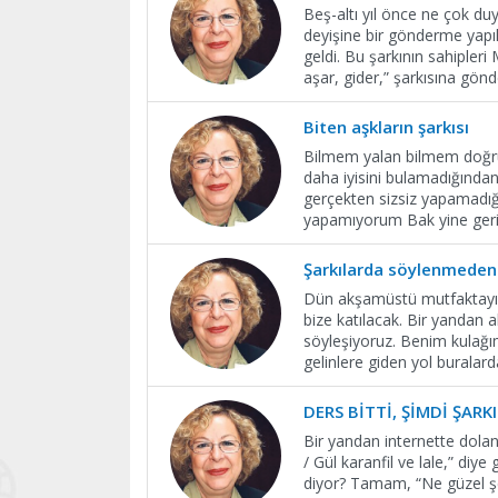
Beş-altı yıl önce ne çok du
deyişine bir gönderme yapı
geldi. Bu şarkının sahipler
aşar, gider,” şarkısına gö
Biten aşkların şarkısı
Bilmem yalan bilmem doğru,
daha iyisini bulamadığından
gerçekten sizsiz yapamadığ
yapamıyorum Bak yine ger
Şarkılarda söylenmeden
Dün akşamüstü mutfaktayı
bize katılacak. Bir yandan 
söyleşiyoruz. Benim kulağım
gelinlere giden yol buralard
DERS BİTTİ, ŞİMDİ ŞARKI
Bir yandan internette dolanı
/ Gül karanfil ve lale,” d
diyor? Tamam, “Ne güzel şe