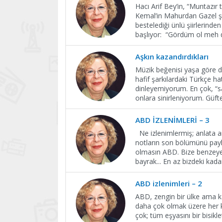
Hacı Arif Bey’in, “Muntazır
Kemal’in Mahurdan Gazel şii
bestelediği ünlü şiirlerinden 
başlıyor: “Gördüm ol meh d
Aşkın kazandırdıkları
Müzik beğenisi yaşa göre d
hafif şarkılardaki Türkçe ha
dinleyemiyorum. En çok, “sa
onlara sinirleniyorum. Güfte
ABD İZLENİMLERİ – 3
Ne izlenimlermiş; anlata 
notların son bölümünü pay
olmasın ABD. Bize benzeyen
bayrak... En az bizdeki ka
ABD izlenimleri – 2
ABD, zengin bir ülke ama ka
daha çok olmak üzere her ke
çok; tüm eşyasını bir bisik