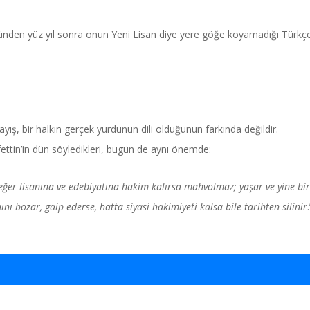
ünden yüz yıl sonra onun Yeni Lisan diye yere göğe koyamadığı Türkç
yış, bir halkın gerçek yurdunun dili olduğunun farkında değildir.
ettin’in dün söyledikleri, bugün de aynı önemde:
 eğer lisanına ve edebiyatına hakim kalırsa mahvolmaz; yaşar ve yine bi
anını bozar, gaip ederse, hatta siyasi hakimiyeti kalsa bile tarihten silinir
.