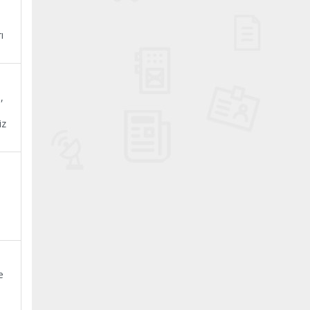
ı
,
iz
e