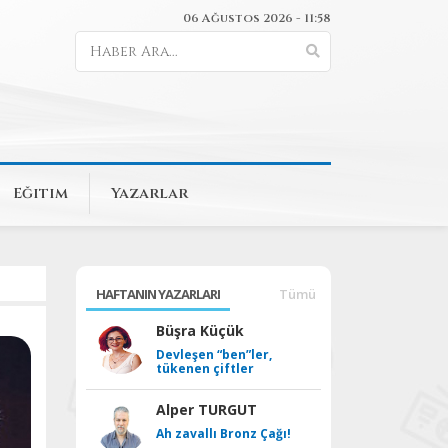
06 Ağustos 2026 - 11:58
Eğitim
Yazarlar
HAFTANIN YAZARLARI
Tümü
Büşra Küçük
Devleşen “ben”ler,
tükenen çiftler
Alper TURGUT
Ah zavallı Bronz Çağı!