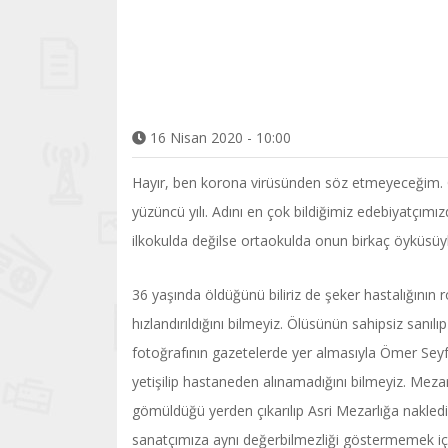
16 Nisan 2020 - 10:00
Hayır, ben korona virüsünden söz etmeyeceğim. 
yüzüncü yılı. Adını en çok bildiğimiz edebiyatçımızd
ilkokulda değilse ortaokulda onun birkaç öyküsüyl
36 yaşında öldüğünü biliriz de şeker hastalığının
hızlandırıldığını bilmeyiz. Ölüsünün sahipsiz sanılıp
fotoğrafının gazetelerde yer almasıyla Ömer Sey
yetişilip hastaneden alınamadığını bilmeyiz. Mezar
gömüldüğü yerden çıkarılıp Asri Mezarlığa nakled
sanatçımıza aynı değerbilmezliği göstermemek iç