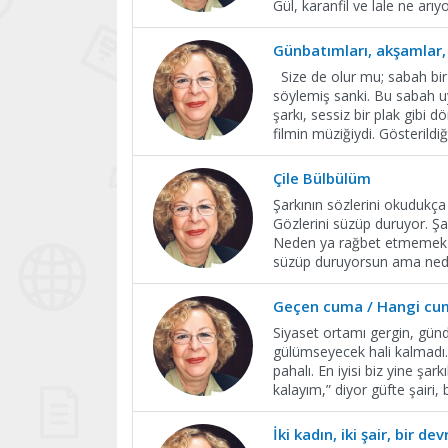
Gül, karanfil ve lale ne arıy
Günbatımları, akşamlar,
Size de olur mu; sabah bir u
söylemiş sanki. Bu sabah u
şarkı, sessiz bir plak gibi
filmin müziğiydi. Gösterildi
Çile Bülbülüm
Şarkının sözlerini okudukça
Gözlerini süzüp duruyor. Ş
Neden ya rağbet etmemek d
süzüp duruyorsun ama neden
Geçen cuma / Hangi cu
Siyaset ortamı gergin, günde
gülümseyecek hali kalmadı. 
pahalı. En iyisi biz yine şa
kalayım,” diyor güfte şairi,
İki kadın, iki şair, bir de