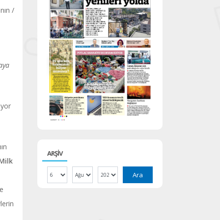
nın /
aya
uyor
nın
ARŞİV
Milk
Ara
ye
lerin