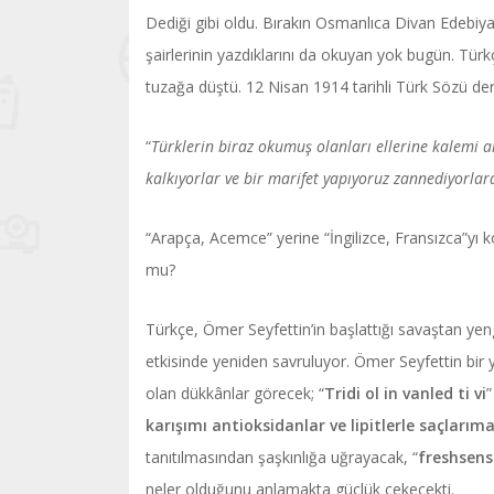
Dediği gibi oldu. Bırakın Osmanlıca Divan Edebiyat
şairlerinin yazdıklarını da okuyan yok bugün. Tü
tuzağa düştü. 12 Nisan 1914 tarihli Türk Sözü de
“
Türklerin biraz okumuş olanları ellerine kalemi
kalkıyorlar ve bir marifet yapıyoruz zannediyorlard
“Arapça, Acemce” yerine “İngilizce, Fransızca”yı
mu?
Türkçe, Ömer Seyfettin’in başlattığı savaştan yeng
etkisinde yeniden savruluyor. Ömer Seyfettin bir 
olan dükkânlar görecek; “
Tridi ol in vanled ti vi
”
karışımı antioksidanlar ve lipitlerle saçlarım
tanıtılmasından şaşkınlığa uğrayacak, “
freshsens
neler olduğunu anlamakta güçlük çekecekti.