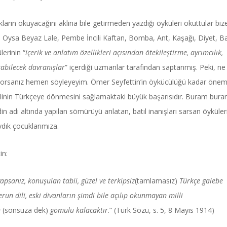
arın okuyacağını aklına bile getirmeden yazdığı öyküleri okuttular bize
. Oysa Beyaz Lale, Pembe İncili Kaftan, Bomba, Ant, Kaşağı, Diyet, Ba
erinin “
içerik ve anlatım özellikleri açısından ötekileştirme, ayrımcılık,
urabilecek davranışlar
” içerdiği uzmanlar tarafından saptanmış. Peki, ne
 diyorsanız hemen söyleyeyim. Ömer Seyfettin’in öykücülüğü kadar öneml
Power Ballad / Ha
Haftanın Pusulası
dilinin Türkçeye dönmesini sağlamaktaki büyük başarısıdır. Buram bur
Şarkısı
din adı altında yapılan sömürüyü anlatan, batıl inanışları sarsan öyküler
ydık çocuklarımıza.
in:
apsanız, konuşulan tabii, güzel ve terkipsiz
(tamlamasız)
Türkçe galebe
un dili, eski divanların şimdi bile açılıp okunmayan milli
n
(sonsuza dek)
gömülü kalacaktır
.” (Türk Sözü, s. 5, 8 Mayıs 1914)