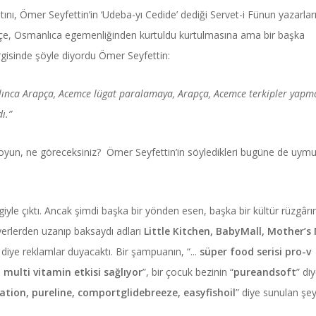
ını, Ömer Seyfettin’in ‘Udeba-yı Cedide’ dediği Servet-i Fünun yazarları
rkçe, Osmanlıca egemenliğinden kurtuldu kurtulmasına ama bir başka
rgisinde şöyle diyordu Ömer Seyfettin:
 alınca Arapça, Acemce lügat paralamaya, Arapça, Acemce terkipler yapm
ı.”
 koyun, ne göreceksiniz? Ömer Seyfettin’in söyledikleri bugüne de uym
iyle çıktı. Ancak şimdi başka bir yönden esen, başka bir kültür rüzgârı
yerlerden uzanıp baksaydı adları
Little Kitchen, BabyMall, Mother’s 
 diye reklamlar duyacaktı. Bir şampuanın, “...
süper food serisi pro-v
a multi vitamin etkisi sağlıyor
”, bir çocuk bezinin “
pureandsoft
” di
ation, pureline, comportglidebreeze, easyfishoil
” diye sunulan şey