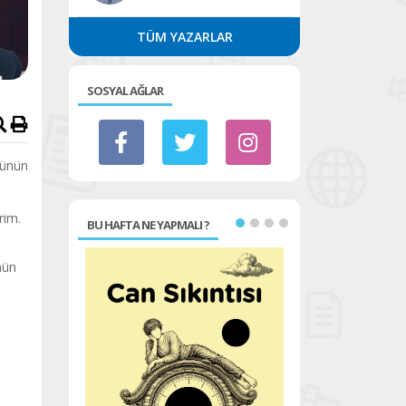
TÜM YAZARLAR
SOSYAL AĞLAR
münün
erim.
BU HAFTA NE YAPMALI ?
nün