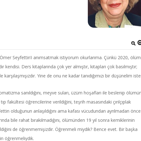
Ömer Seyfettin’i anımsatmak istiyorum okurlarıma. Çünkü 2020, ölü
ır kendisi. Ders kitaplarında çok yer almıştır, kitapları çok basılmıştır;
e karşılaşmışızdır. Yine de onu ne kadar tanıdığımızı bir düşünelim ist
 romatizma sanıldığını, meyve suları, üzüm hoşafları ile beslenip ölümü
 tıp fakültesi öğrencilerine verildiğini, teşrih masasındaki çırılçıplak
fettin olduğunun anlaşıldığını ama kafası vücudundan ayrılmadan önce
ında bile rahat bırakılmadığını, ölümünden 19 yıl sonra kemiklerinin
ildiğini de öğrenmemişizdir. Öğrenmeli miydik? Bence evet. Bir başka
in öğrenmeliydik.