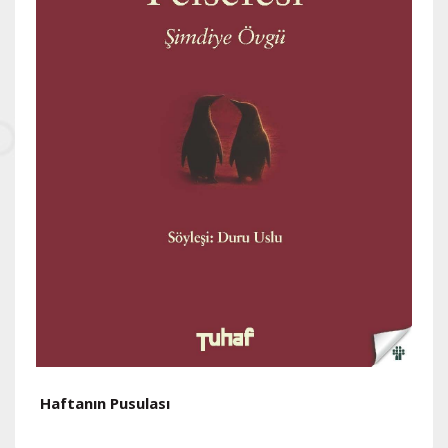
Haftanın Pusulası
H