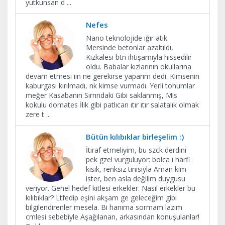
yutkunsan d
...
Nefes
Nano teknolojide ığır atık.
Mersinde betonlar azaltıldı,
Kızkalesi btn ihtişamıyla hissedilir
oldu. Babalar kızlarının okullarına
devam etmesi iin ne gerekirse yaparım dedi. Kimsenin
kaburgası kırılmadı, nk kimse vurmadı. Yerli tohumlar
meğer Kasabanın Sırrındaki Gibi saklanmış, Mis
kokulu domates İlik gibi patlıcan ıtır ıtır salatalık olmak
zere t
...
Bütün kılıbıklar birleşelim :)
İtiraf etmeliyim, bu szck derdini
pek gzel vurguluyor: bolca ı harfi
kısık, renksiz tınısıyla Aman kim
ister, ben asla değilim duygusu
veriyor. Genel hedef kitlesi erkekler. Nasıl erkekler bu
kılıbıklar? Ltfedip eşini akşam ge geleceğim gibi
bilgilendirenler mesela. Bi hanıma sormam lazım
cmlesi sebebiyle Aşağılanan, arkasından konuşulanlar!