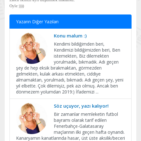
Oyle:))))
Yazarın Diğer Yazıları
Konu malum :)
Kendimi bildiğimden beri,
Kendimizi bildiğimizden beri, Ben
istemekten, Biz dilemekten
yorulmadık, bıkmadık. Adı geçen
şey de hep eksik bırakmaktan, görmezden
gelmekten, kulak arkası etmekten, ciddiye
almamaktan, yorulmadı, bıkmadı. Adı geçen şey, yeni
yıl elbette. Çok dilemişiz, pek azı olmuş. Ancak ben
dönmezem yolumdan 2019:) İfademizi
...
Söz uçuyor, yazı kalıyor!
Bir zamanlar memleketin futbol
bayramı olarak tarif edilen
Fenerbahçe-Galatasaray
maçlarının ilki geçen hafta oynandı.
Kanaryamın kanatlarında hasar, üst üste aksilik/beceri