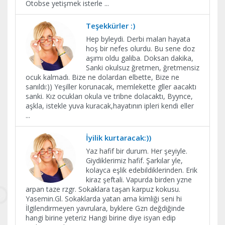
Otobse yetişmek isterle
...
Teşekkürler :)
Hep byleydi. Derbi maları hayata
hoş bir nefes olurdu. Bu sene doz
aşımı oldu galiba. Doksan dakika,
Sanki okulsuz ğretmen, ğretmensiz
ocuk kalmadı. Bize ne dolardan elbette, Bize ne
sanıldı:)) Yeşiller korunacak, memlekette gller aacaktı
sanki. Kız ocukları okula ve tribne dolacaktı, Byynce,
aşkla, istekle yuva kuracak,hayatının ipleri kendi eller
...
İyilik kurtaracak:))
Yaz hafif bir durum. Her şeyiyle.
Giydiklerimiz hafif. Şarkılar yle,
kolayca eşlik edebildiklerinden. Erik
kiraz şeftali. Vapurda birden yzne
arpan taze rzgr. Sokaklara taşan karpuz kokusu.
Yasemin.Gl. Sokaklarda yatan ama kimliği seni hi
İlgilendirmeyen yavrulara, byklere Gzn değdiğinde
hangi birine yeteriz Hangi birine diye isyan edip