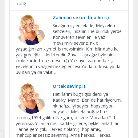
trafiğ
...
Zalimsin sezon finalleri :)
Sıcağına sylensek de, Meyveleri
sebzeleri, insanın iine durduk yerde
Konuveren sevinleri ile yaz
mevsimini severiz. nk o,
yaşadığımızın kıymet ls mevsimidir. Kim bilir daha ka
yaz greceğiz... dedirtendir. Zavallı kışcağız byle bir
cmle kurdurtmaz mesela:)) Yaz aynı zamanda kış
gecelerinin vazgeilmez eğlencesi Ya da tutkusu ya da
uyutanı ya da vakit
...
Ortak sevinç :)
Hatırlarım bugn gibi derdi ya
Kadıkyl Mano! Ben de hatırlıyorum,
nk hafıza iyi şeyleri hapsediyor,
neyse ki. Mesela boğaz buz
tutmuş,1954 galiba. Ne gam, o sene Macarları 2-1
yenmişiz. Yıllarca mell kadife gzlerle, bykler anlattılar.
Tarihe gemiştik. Herkes zıplamış, hoplamış,
mahcuplar sessiz sevinmiş. Ama herkes. Herkes.