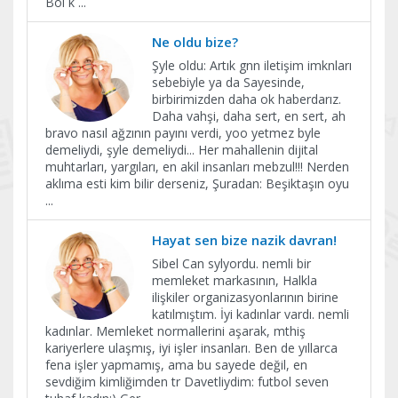
Bol k
...
Ne oldu bize?
Şyle oldu: Artık gnn iletişim imknları
sebebiyle ya da Sayesinde,
birbirimizden daha ok haberdarız.
Daha vahşi, daha sert, en sert, ah
bravo nasıl ağzının payını verdi, yoo yetmez byle
demeliydi, şyle demeliydi... Her mahallenin dijital
muhtarları, yargıları, en akil insanları mebzul!!! Nerden
aklıma esti kim bilir derseniz, Şuradan: Beşiktaşın oyu
...
Hayat sen bize nazik davran!
Sibel Can sylyordu. nemli bir
memleket markasının, Halkla
ilişkiler organizasyonlarının birine
katılmıştım. İyi kadınlar vardı. nemli
kadınlar. Memleket normallerini aşarak, mthiş
kariyerlere ulaşmış, iyi işler insanları. Ben de yıllarca
fena işler yapmamış, ama bu sayede değil, en
sevdiğim kimliğimden tr Davetliydim: futbol seven