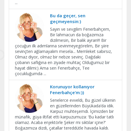
...
Bu da geçer, sen
geçmeyensin:)
Sayın ve sevgilim Fenerbahçem,
Bir lahmacun da boğazımıza
dizilmesin, Bir balık ayran!!! Bir
çocuğun ilk adımlarına sevinmeyegörelim, Bir şiire
sevinçten ağlamayalım mesela... Memleket sabırsız,
Olmaz diyor, olmaz bir nebze sevinç. Dağdaki
çobanın saflığına en ziyade muhtaç Olduğumuz bir
hayat dilimi:) Ama sen Fenerbahçe, Tee
çocukluğumda
...
Korunuyor kollanıyor
Fenerbahçe’m:))
Senelerce evveldi, Bu güzel ülkenin
en güzellerinden Büyükada’da idik.
Karpuz muhteşemdi. İçimizden bir
münafık, güya iltifat etti karpuzumuza: ‘Bu kadar tatlı
olamaz. Acaba enjektörle Şeker mi sıktılar içine?’
Boğazımıza dizdi, çatallar tereddütle havada kaldı.