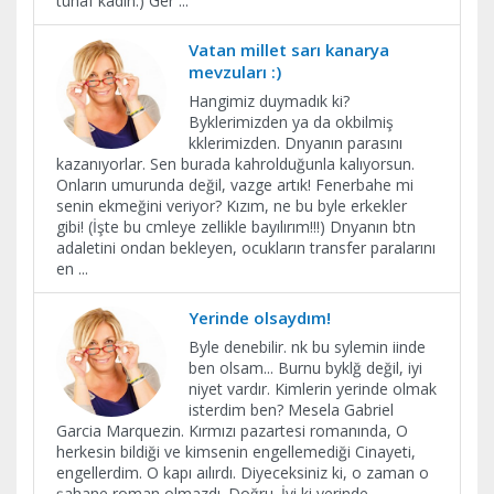
tuhaf kadın:) Ger
...
Vatan millet sarı kanarya
mevzuları :)
Hangimiz duymadık ki?
Byklerimizden ya da okbilmiş
kklerimizden. Dnyanın parasını
kazanıyorlar. Sen burada kahrolduğunla kalıyorsun.
Onların umurunda değil, vazge artık! Fenerbahe mi
senin ekmeğini veriyor? Kızım, ne bu byle erkekler
gibi! (İşte bu cmleye zellikle bayılırım!!!) Dnyanın btn
adaletini ondan bekleyen, ocukların transfer paralarını
en
...
Yerinde olsaydım!
Byle denebilir. nk bu sylemin iinde
ben olsam... Burnu byklğ değil, iyi
niyet vardır. Kimlerin yerinde olmak
isterdim ben? Mesela Gabriel
Garcia Marquezin. Kırmızı pazartesi romanında, O
herkesin bildiği ve kimsenin engellemediği Cinayeti,
engellerdim. O kapı aılırdı. Diyeceksiniz ki, o zaman o
şahane roman olmazdı. Doğru. İyi ki yerinde