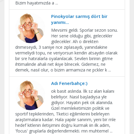
Bizim hayatımızda a
...
Pinokyolar sarmış dört bir
yanımı...
Mevsimi geldi. Sporlar sezon sonu.
Her sene olduğu gibi, gelecekler
gidecekler. Ah o direkten
dnmeseydi, 3 saniye nce zıplasaydı, yanındakine
vermeliydi topu, ne veriyorsun kendin atsaydın olarak
bir sre hatıralarla oyalanılacak. Sevilen birinin gitme
ihtimalinde ahali net ikiye blnecek. Gidemez, ne
demek, nasıl olur, o bizim armamıza ne pckler k
...
Adı Fenerbahçe:)
ok basit aslında. İlk sz alan kalanı
belirliyor. Nasıl başladıysa yle
gidiyor. Hayatın pek ok alanında.
Gzel memleketimizin politik ve
sportif tepkilerinden, Tketici eğilimlerini belirleyen
araştırmalara kadar. Hala yapılır sanırım, yeni bir rnle
hedef kitlenin iletişimini doğru kurmak iin ilk adım,
'focus' gruplarla değerlendirmekti. rnn muhtemel
...