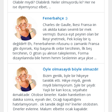
Olabilir miydi? Olabilirdi. Neler olmuyordu ki? Her ne
ise diyemiyoruz elbet,
...
Fenerbahçe :)
Charles de Gaulle, lkesi Fransa iin
ok akılda kalan sevimli bir rnek
vermişti. Bunca eşit peyniri olan bir
lkeyi ynetmek, Pek kolay bir iş
değildir!!! Eh, Fenerbahenin nfusunu o zamanki Fransa
gibi dşnrsek, Kişi başına ilk onbir tercihinin, İlk beş
tercihinin, O gitsin şu alınsın taleplerinin, Forma
dizaynlarında bile hımm hımm Seslerinin arşa ykse
...
Öyle olmasaydı böyle olmazdı!
Bizim genlik, byle bir hikyeye
tanıklık etti. Hikye miydi, gerek
miydi bilemiyorum. Şyle bir şeydi:
Yaşlı bir karı koca, seyahate
ıkmaktadır. Otobse binerler. Kadın hareketten on
dakika sonra, eyvah der, Ocağı kapattığımı
hatırlamıyorum . ok tanıdık değil mi? İnerler otobsten.
Dnerler evlerine. Malum: elbette ocak kapalıdır.