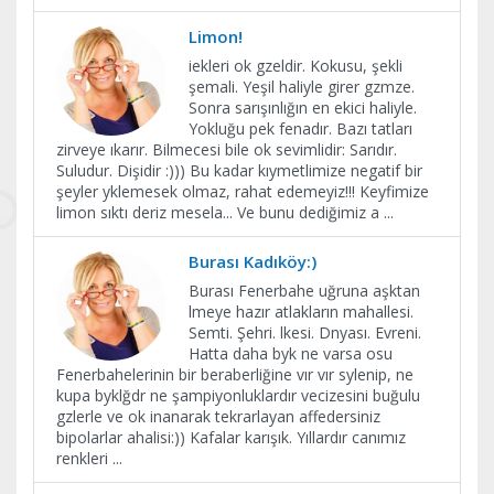
Limon!
iekleri ok gzeldir. Kokusu, şekli
şemali. Yeşil haliyle girer gzmze.
Sonra sarışınlığın en ekici haliyle.
Yokluğu pek fenadır. Bazı tatları
zirveye ıkarır. Bilmecesi bile ok sevimlidir: Sarıdır.
Suludur. Dişidir :))) Bu kadar kıymetlimize negatif bir
şeyler yklemesek olmaz, rahat edemeyiz!!! Keyfimize
limon sıktı deriz mesela... Ve bunu dediğimiz a
...
Burası Kadıköy:)
Burası Fenerbahe uğruna aşktan
lmeye hazır atlakların mahallesi.
Semti. Şehri. lkesi. Dnyası. Evreni.
Hatta daha byk ne varsa osu
Fenerbahelerinin bir beraberliğine vır vır sylenip, ne
kupa byklğdr ne şampiyonluklardır vecizesini buğulu
gzlerle ve ok inanarak tekrarlayan affedersiniz
bipolarlar ahalisi:)) Kafalar karışık. Yıllardır canımız
renkleri
...