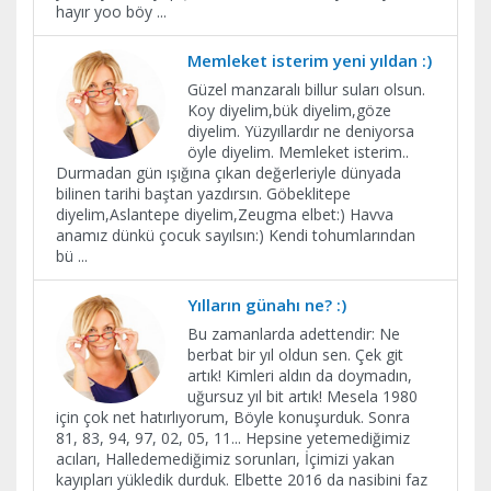
hayır yoo böy
...
Memleket isterim yeni yıldan :)
Güzel manzaralı billur suları olsun.
Koy diyelim,bük diyelim,göze
diyelim. Yüzyıllardır ne deniyorsa
öyle diyelim. Memleket isterim..
Durmadan gün ışığına çıkan değerleriyle dünyada
bilinen tarihi baştan yazdırsın. Göbeklitepe
diyelim,Aslantepe diyelim,Zeugma elbet:) Havva
anamız dünkü çocuk sayılsın:) Kendi tohumlarından
bü
...
Yılların günahı ne? :)
Bu zamanlarda adettendir: Ne
berbat bir yıl oldun sen. Çek git
artık! Kimleri aldın da doymadın,
uğursuz yıl bit artık! Mesela 1980
için çok net hatırlıyorum, Böyle konuşurduk. Sonra
81, 83, 94, 97, 02, 05, 11... Hepsine yetemediğimiz
acıları, Halledemediğimiz sorunları, İçimizi yakan
kayıpları yükledik durduk. Elbette 2016 da nasibini faz