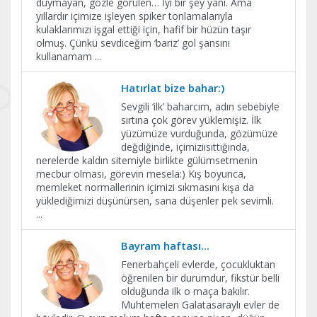
duymayan, gözle görülen… İyi bir şey yani. Ama
yıllardır içimize işleyen spiker tonlamalarıyla
kulaklarımızı işgal ettiği için, hafif bir hüzün taşır
olmuş. Çünkü sevdiceğim ‘bariz’ gol şansını
kullanamam
...
Hatırlat bize bahar:)
Sevgili ‘ilk’ baharcım, adın sebebiyle
sırtına çok görev yüklemişiz. İlk
yüzümüze vurduğunda, gözümüze
değdiğinde, içimiziısıttığında,
nerelerde kaldın sitemiyle birlikte gülümsetmenin
mecbur olması, görevin mesela:) Kış boyunca,
memleket normallerinin içimizi sıkmasını kışa da
yüklediğimizi düşünürsen, sana düşenler pek sevimli.
...
Bayram haftası...
Fenerbahçeli evlerde, çocukluktan
öğrenilen bir durumdur, fikstür belli
olduğunda ilk o maça bakılır.
Muhtemelen Galatasaraylı evler de