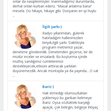
onlar da nasiplenmişler. İnanmadığımız durumlarda,
derhal onları kurban ederiz. “Masal anlatma bana”
mesela. Oo hikaye, hikaye gibi. Dünyanın en iyi huylu
...
İlgili şarkı:)
Radyo yıllarımdan, gülerek
hatırladığım hallerimizden
biriydi,ilgili şarkı. Daktiloyla
program metnimizi yazar,
denetime gönderirdik. Denetimden geçerse, bir de
müdür inceler ve imzalardı. Bu koşturma içinde
müthiş sandığımız cümlelerimizi
destekleyecek,etkisini arttıracak şarkıları
düşünemezdik. Ancak montajda ya da yayında... O sat
...
Bariz:)
Hak etmediği olumsuzlukları
yüklemişiz bu gariban kelimeye:
Bariz. Oysa sözlükteki karşılığı
apaçık, çok belirgin, belgeye ihtiyaç