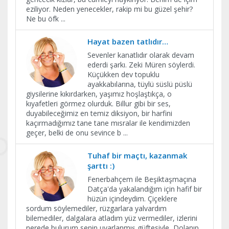
eziliyor. Neden yenecekler, rakip mi bu güzel şehir?
Ne bu öfk
...
Hayat bazen tatlıdır…
Sevenler kanatlıdır olarak devam
ederdi şarkı. Zeki Müren söylerdi.
Küçükken dev topuklu
ayakkabılarına, tüylü süslü püslü
giysilerine kıkırdarken, yaşımız hoşlaştıkça, o
kıyafetleri görmez olurduk. Billur gibi bir ses,
duyabileceğimiz en temiz diksiyon, bir harfini
kaçırmadığımız tane tane mısralar ile kendimizden
geçer, belki de onu sevince b
...
Tuhaf bir maçtı, kazanmak
şarttı :)
Fenerbahçem ile Beşiktaşmaçına
Datça'da yakalandığım için hafif bir
hüzün içindeydim. Çiçeklere
sordum söylemediler, rüzgarlara yalvardım
bilemediler, dalgalara atladım yüz vermediler, izlerini
nerede bulurum senin uyarlanmış güftesiyle, Dolanıp