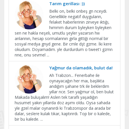
Tarım gerillası :))
Belki on, belki onbeş gn nceydi.
Genellikle negatif duyguların,
felaket haberlerinin zirveye ıktığı,
hımmm durum byleyken byleyken
sen ne hakla neşeli, umutlu şeyler yazarsın hııı
anlarının, hesap sormalarının gırla gittiği normal bir
sosyal medya gnyd gene. Bir cmle dşt gzme. İki kere
okudum. Doyamadım. yle durdurdum o tweet'i gzmn
nne, onu sevmel
...
Yağmur da olamadık, bulut da!
Ah Trabzon... Fenerbahe ile
oynayacağın her maı, başlıkta
andığım şahane trk ile beklerdim
yıllar nce. Sen yağmur ol, ben bulut
Makada buluşalım! Aslen tek taraflı yaşadığın
husumet yakın yıllarda doz aşımı oldu. Oysa sahada
yle gzel malar oynanırdı ki Trabzonspor da arada bir
dalar, seslere kulak tıkar, kaptırırdı. Top bir o kalede,
bir bu kalede.
...