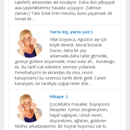
tabirle!!!) arkasından atlı kovalıyor. Daha dün yılbaşıydı
aaa şaşkınlıklarımız havada uçuşuyor. Zalımsın
zaman:) Tabii Erdal Eren mesela, bunu yaşamadı. Ali
İsmail de
...
Yarısı kış, yarısı yaz:)
Yıllar boyunca, Ağustos ayı için
böyle denirdi. Moral bozardı.
Durun, daha bir şey
anlamadık,daha tatile gitmedik,
güneşli günlere doyamadık, mavi sular ah… burukluğu
ile, Bu tarifi icat edenlere sitemler yollanırdı.
Fenerbahçe’m ile ekrandan da olsa, resmi
kavuşmamız bu sevimsiz tarife denk geldi. Canım
kanaryam, bir tarafıyla soğuk terler dök
...
Hikaye :)
Çocuklukta masallar, büyüyünce
hikayeler. İçimizi zenginleştiren,
hayal sağlayan, Umut veren,
düşündüren, ağlatan, güldüren
Müthiş arkadaşlarımız. Bir hoyrat huyumuz var ki,