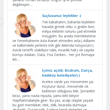
değilmişim
...
Suçlusunuz leylekler :)
Tek kabahatim, baharda leylekleri
havada grmek oldu. o gnden beri,
evliya elebinin ruhunu şad etmekle
meşgulm. Bu arada memleketime
ve Fenerbaheme Asla ihanet etmedim asla:) Adlarını
ve kalbimdeki yerlerini mıh gibi Aklımda tutuyorum:)
Azıcık teneffs olabiliyor tabii, insanlık hali:) ok sayıda
komşu Adaları, Data, Foa Derken... Her yol Romaya
ıktı
...
İçimiz açıldı: Bodrum, Datça,
Kadıköy belediyeleri:)
Acelesi vardır yaz mevsiminin ya,
Koşturur durur, mevsimde ok
beklenen olduğunu bilir, Şımarıktır
biraz, yarısı nazla niyazla, yarısı bitti bitiyor
Hayıflanmalarıyla geer. Bu yaz, acaip olaylar yaşadı
bu gzel memleket. rktk, zldk, birarada durmaya
abaladık, Duramadık. Sadece kendi değerleri ve