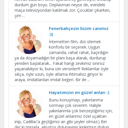
durdum gün boyu. Deplasman neyse de, evindeki
maça televizyondan katılmak zor. Çocuklar çıkarken,
çim
...
Fenerbahçesin bizim canımız
:))
İnternetten film, dizi izlemek
konforlu bir seçenek. Uygun
zamanda, rahat rahat, kaçırdığın
ya da doyamadığın bir planı başa alarak, durdurup
yeniden başlatarak... Fakat hangi zevkimiz sınırsız
yaşanabiliyor ki, buna izin versinler!!! Reklamlar öyle
sıkça, öyle uzun, öyle atlama ihtimalsiz giriyor ki
araya, imdatlardan imdat beğen. Bir de
...
Hayatımızın en güzel anları :)
Bunu konuşmayı, yakınlarıma
sormayı çok severim. Haliyle
yakınlarımla çok benzeştiğimiz için,
en güzel anlarımız özel uçaktan
inip, Cadillac’a geçtiğimiz an gibi şeyler olmaz:) Biri
der ki mesela, ağustos dolunayının kıpkırmızı doğup