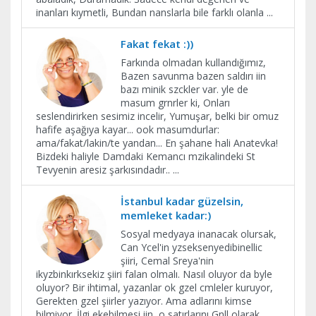
inanları kıymetli, Bundan nanslarla bile farklı olanla
...
Fakat fekat :))
Farkında olmadan kullandığımız,
Bazen savunma bazen saldırı iin
bazı minik szckler var. yle de
masum grnrler ki, Onları
seslendirirken sesimiz incelir, Yumuşar, belki bir omuz
hafife aşağıya kayar... ook masumdurlar:
ama/fakat/lakin/te yandan... En şahane hali Anatevka!
Bizdeki haliyle Damdaki Kemancı mzikalindeki St
Tevyenin aresiz şarkısındadır..
...
İstanbul kadar güzelsin,
memleket kadar:)
Sosyal medyaya inanacak olursak,
Can Ycel'in yzseksenyedibinellic
şiiri, Cemal Sreya'nin
ikyzbinkırksekiz şiiri falan olmalı. Nasıl oluyor da byle
oluyor? Bir ihtimal, yazanlar ok gzel cmleler kuruyor,
Gerekten gzel şiirler yazıyor. Ama adlarını kimse
bilmiyor. İlgi ekebilmesi iin, o satırlarını Gnll olarak