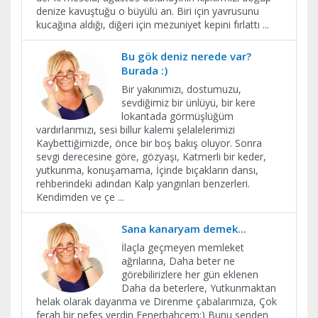
denize kavuştuğu o büyülü an. Biri için yavrusunu
kucağına aldığı, diğeri için mezuniyet kepini fırlattı
...
Bu gök deniz nerede var?
Burada :)
Bir yakınımızı, dostumuzu,
sevdiğimiz bir ünlüyü, bir kere
lokantada görmüşlüğüm
vardırlarımızı, sesi billur kalemi şelalelerimizi
Kaybettiğimizde, önce bir boş bakış oluyor. Sonra
sevgi derecesine göre, gözyaşı, Katmerli bir keder,
yutkunma, konuşamama, İçinde bıçakların dansı,
rehberindeki adından Kalp yangınları benzerleri.
Kendimden ve çe
...
Sana kanaryam demek...
İlaçla geçmeyen memleket
ağrılarına, Daha beter ne
görebilirizlere her gün eklenen
Daha da beterlere, Yutkunmaktan
helak olarak dayanma ve Direnme çabalarımıza, Çok
ferah bir nefes verdin Fenerbahçem:) Bunu senden