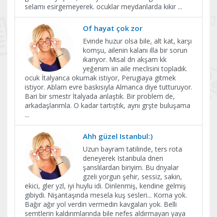
selamı esirgemeyerek. ocuklar meydanlarda kıkır
...
Of hayat çok zor
Evinde huzur olsa bile, alt kat, karşı
komşu, ailenin kalanı illa bir sorun
ıkarıyor. Misal dn akşam kk
yeğenim iin aile meclisini topladık.
ocuk İtalyanca okumak istiyor, Perugiaya gitmek
istiyor. Ablam evre baskısıyla Almanca diye tutturuyor.
Bari bir smestr İtalyada anlaştık. Bir problem de,
arkadaşlarımla. O kadar tartıştık, aynı grşte buluşama
...
Ahh güzel Istanbul:)
Uzun bayram tatilinde, ters rota
deneyerek Istanbula dnen
şanslılardan biriyim. Bu dnyalar
gzeli yorgun şehir, sessiz, sakin,
ekici, gler yzl, iyi huylu idi. Dinlenmiş, kendine gelmiş
gibiydi. Nişantaşında mesela kuş sesleri... Korna yok.
Bağır ağır yol verdin vermedin kavgaları yok. Belli
semtlerin kaldırımlarında bile nefes aldırmayan yaya