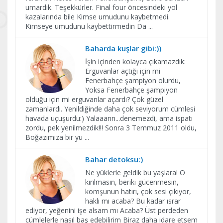
umardık. Teşekkürler. Final four öncesindeki yol
kazalarında bile Kimse umudunu kaybetmedi.
Kimseye umudunu kaybettirmedin Da
...
Baharda kuşlar gibi:))
İşin içinden kolayca çıkamazdık:
Erguvanlar açtığı için mi
Fenerbahçe şampiyon olurdu,
Yoksa Fenerbahçe şampiyon
olduğu için mi erguvanlar açardı? Çok güzel
zamanlardı. Yenildiğinde daha çok seviyorum cümlesi
havada uçuşurdu:) Yalaaann...denemezdi, ama ispatı
zordu, pek yenilmezdik!!! Sonra 3 Temmuz 2011 oldu,
Boğazımıza bir yu
...
Bahar detoksu:)
Ne yüklerle geldik bu yaşlara! O
kırılmasın, beriki gücenmesin,
komşunun hatırı, çok sesi çıkıyor,
haklı mı acaba? Bu kadar ısrar
ediyor, yeğenini işe alsam mı Acaba? Üst perdeden
cümlelerle nasıl baş edebilirim Biraz daha idare etsem