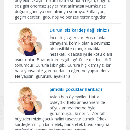
böyledir. O ayın malum hafta sonuna nişan, düğün,
söz gibi önemsiz şeyler rastlatılmaz!!! Mümkünse
doğum günü ya öne alınır ya sonraya. Enflasyon,
geçim dertleri, gdo, nbş ve benzeri terör örgütleri
...
Durun, siz kardeş değilsiniz:)
İncecik çizgiler var. Hoş olanla
olmayanı, komik olanla sevimsiz
bir basitlikte olanı, kabalıkla
nezaketi, kısacası iyi ile kötü olanı
ayırır onlar. Bazıları kardeş gibi görünse de, biri kötü
tohumdur. Gururla kibir gibi. Gurura hiç kızmayız, biri
hata yapsa bile gururundansa eğer, ne yapsın deriz.
Ne yapsın, gururunu ayaklar a
...
Şimdiki çocuklar harika:))
Aslen hep öyleydiler. Hatta
öyleydik! Belki anneannem de
büyük anneanneme öyle
görünmüştü, kimbilir... Zor tabi,
büyüklerimizin çocuk halini tasavvur etmek. Erkek
kardeşlerim için bir melek, bana etek boyu karışma
profesörü, saçımı beğenmeme uzmanı,