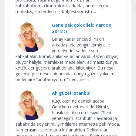
kahkahalarımın kontrolörü, arkadaşlarımı seçme
muhafızı, kimlerdenmiş bölgesi soruştu
...
Gene pek çok dilek: Pardon,
2018 :)
Bir ay kadar önceydi. Yakın
arkadaşlarla zenginleşmiş aile
yemeğinde, sadece şen
kahkahalar, komik anılar ve anlar vardı. Bazen ihtiyaç
oluyor haliyle, memleket meseleleri, acımasız dünya,
kötülükler geçici olarak dolaba kilitleniyor. Bu neşeli
gecenin pek neşeli bir anında, dünya güzeli yakınım
birdenbire “unutamıyorum” dedi, ner
...
Ah güzel İstanbul!
Küçükken ne demek acaba,
Gençken evet evet dediğimiz,
Klasik bir film cümlesiydi: “Seni
yeneceğim İstanbul!” Haydarpaşa
sabahında söylenirdi. Şimdilerde internette pek moda.
Kamerasını, telefonunu kullanabilen Delikanlılar,
gencecik kızlar, bu cümleyi haykırıyor. Benim de içim