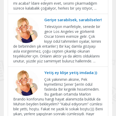
mi acaba? İdare edeyim evet, sesimi çıkarmadığım
sürece kalabalık çoğalıyor, herkes bir şey istiyor,
...
Geriye sarabilsek, sarabilseler!
Televizyon marifetiyle, senede bir
gece Los Angeles ve görkemli
Oscar töreni evimize gelir. Çok
kişiyi ödül tahminleri oyalar, kimini
de birbirinden şık entariler:) Bir kaç damla gözyaşı
asla esirgenmez, çoğu cepten çıkarılıp okunan
teşekkürler için. Onların aktör ya da aktris olduklarını
unutur, yüzde yüz samimiyet buluruz hallerinde.
...
Yetiş ey klişe yetiş imdada:))
Çok yakınımın aksine, Pek
kıymetlimiz Şener Şen’in ödül
faslında Bir kırgınlık hissetmedim.
Bu gariban ortamda Marlon
Brando konforunu hangi hayat alanımızda bulduk da
Muhsin beyden bekleyelim? “Kabul ediyorum” cümlesi
bile yetti, hoştu. Fakat ne yazık ki sokak boştu:))) Beni
yıkan, yerlere yapıştıran sonraki cümlesiydi. Hayır