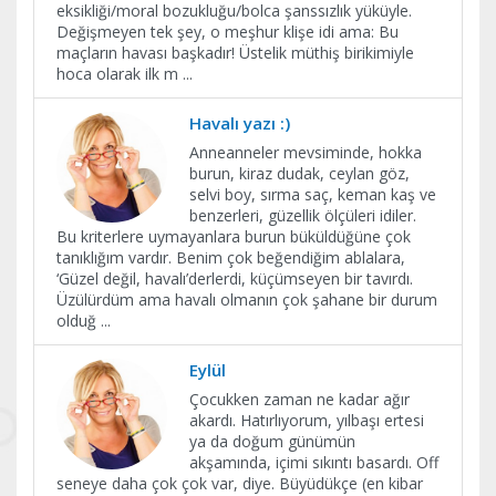
eksikliği/moral bozukluğu/bolca şanssızlık yüküyle.
Değişmeyen tek şey, o meşhur klişe idi ama: Bu
maçların havası başkadır! Üstelik müthiş birikimiyle
hoca olarak ilk m
...
Havalı yazı :)
Anneanneler mevsiminde, hokka
burun, kiraz dudak, ceylan göz,
selvi boy, sırma saç, keman kaş ve
benzerleri, güzellik ölçüleri idiler.
Bu kriterlere uymayanlara burun büküldüğüne çok
tanıklığım vardır. Benim çok beğendiğim ablalara,
‘Güzel değil, havalı’derlerdi, küçümseyen bir tavırdı.
Üzülürdüm ama havalı olmanın çok şahane bir durum
olduğ
...
Eylül
Çocukken zaman ne kadar ağır
akardı. Hatırlıyorum, yılbaşı ertesi
ya da doğum günümün
akşamında, içimi sıkıntı basardı. Off
seneye daha çok çok var, diye. Büyüdükçe (en kibar