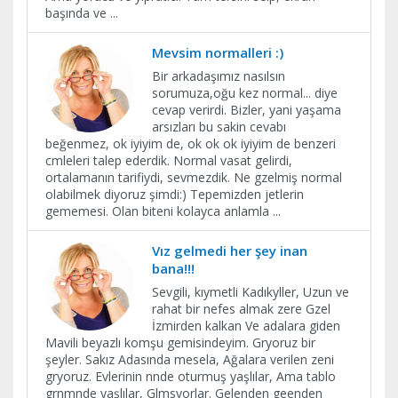
başında ve
...
Mevsim normalleri :)
Bir arkadaşımız nasılsın
sorumuza,oğu kez normal... diye
cevap verirdi. Bizler, yani yaşama
arsızları bu sakin cevabı
beğenmez, ok iyiyim de, ok ok ok iyiyim de benzeri
cmleleri talep ederdik. Normal vasat gelirdi,
ortalamanın tarifiydi, sevmezdik. Ne gzelmiş normal
olabilmek diyoruz şimdi:) Tepemizden jetlerin
gememesi. Olan biteni kolayca anlamla
...
Vız gelmedi her şey inan
bana!!!
Sevgili, kıymetli Kadıkyller, Uzun ve
rahat bir nefes almak zere Gzel
İzmirden kalkan Ve adalara giden
Mavili beyazlı komşu gemisindeyim. Gryoruz bir
şeyler. Sakız Adasında mesela, Ağalara verilen zeni
gryoruz. Evlerinin nnde oturmuş yaşlılar, Ama tablo
grnmnde yaşlılar, Glmsyorlar. Gelenden geenden