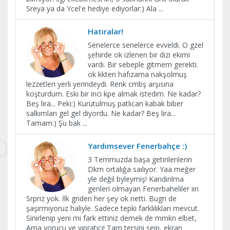
Sreya ya da Ycel'e hediye ediyorlar:) Ala
...
Hatıralar!
Senelerce senelerce evveldi. O gzel
şehirde ok izlenen bir dizi ekimi
vardı. Bir sebeple gitmem gerekti.
ok kkten hafızama nakşolmuş
lezzetleri yerli yerindeydi. Renk cmbş arşısına
koşturdum. Eski bir inci kpe almak istedim. Ne kadar?
Beş lira... Peki:) Kurutulmuş patlıcan kabak biber
salkımları gel gel diyordu. Ne kadar? Beş lira...
Tamam:) Şu bak
...
Yardımsever Fenerbahçe :)
3 Temmuzda başa getirilenlerin
Dkm ortalığa saılıyor. Yaa meğer
yle değil byleymiş! Kandırılma
genleri olmayan Fenerbaheliler iin
Srpriz yok. İlk gnden her şey ok netti. Bugn de
şaşırmıyoruz haliyle. Sadece tepki farklılıkları mevcut.
Sinirlenip yeni mi fark ettiniz demek de mmkn elbet,
Ama yorucu ve yıpratıcı! Tam tersini seip, ekran