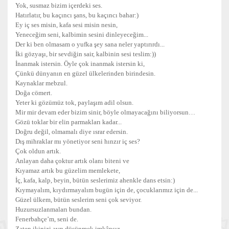
Yok, susmaz bizim içerdeki ses.
Hatırlatır, bu kaçıncı şans, bu kaçıncı bahar:)
Ey iç ses misin, kafa sesi misin nesin,
Yeneceğim seni, kalbimin sesini dinleyeceğim...
Der ki ben olmasam o yufka şey sana neler yaptırırdı...
İki gözyaşı, bir sevdiğin sair, kalbinin sesi teslim:))
İnanmak istersin. Öyle çok inanmak istersin ki,
Çünkü dünyanın en güzel ülkelerinden birindesin.
Kaynaklar mebzul.
Doğa cömert.
Yeter ki gözümüz tok, paylaşım adil olsun.
Mir mir devam eder bizim sinir, böyle olmayacağını biliyorsun…
Gözü toklar bir elin parmakları kadar...
Doğru değil, olmamalı diye ısrar edersin.
Dış mihraklar mı yönetiyor seni hınzır iç ses?
Çok oldun artık.
Anlayan daha çoktur artık olanı biteni ve
Kıyamaz artık bu güzelim memlekete,
İç, kafa, kalp, beyin, bütün seslerimiz ahenkle dans etsin:)
Kıymayalım, kıydırmayalım bugün için de, çocuklarımız için de...
Güzel ülkem, bütün seslerim seni çok seviyor.
Huzursuzlanmaları bundan.
Fenerbahçe’m, seni de.
Zaten ikinizi ayrı düşünmek imkânsız.