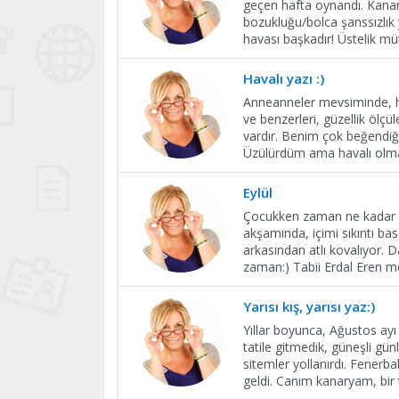
geçen hafta oynandı. Kanary
bozukluğu/bolca şanssızlık
havası başkadır! Üstelik mü
Havalı yazı :)
Anneanneler mevsiminde, ho
ve benzerleri, güzellik ölçü
vardır. Benim çok beğendiğim
Üzülürdüm ama havalı olm
Eylül
Çocukken zaman ne kadar ağ
akşamında, içimi sıkıntı bas
arkasından atlı kovalıyor. 
zaman:) Tabii Erdal Eren m
Yarısı kış, yarısı yaz:)
Yıllar boyunca, Ağustos ayı
tatile gitmedik, güneşli gü
sitemler yollanırdı. Fener
geldi. Canım kanaryam, bir 