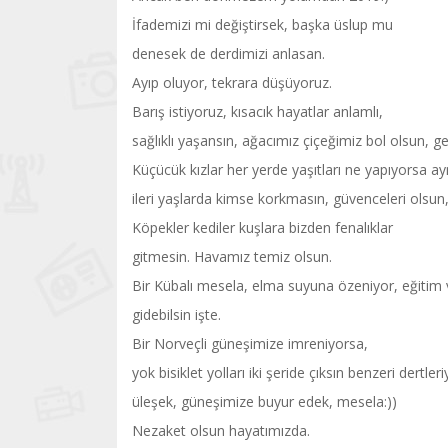
İfademizi mi değiştirsek, başka üslup mu
denesek de derdimizi anlasan.
Ayıp oluyor, tekrara düşüyoruz.
Barış istiyoruz, kısacık hayatlar anlamlı,
sağlıklı yaşansın, ağacımız çiçeğimiz bol olsun, g
Küçücük kızlar her yerde yaşıtları ne yapıyorsa ayn
ileri yaşlarda kimse korkmasın, güvenceleri olsun,
Köpekler kediler kuşlara bizden fenalıklar
gitmesin. Havamız temiz olsun.
Bir Kübalı mesela, elma suyuna özeniyor, eğitim ve 
gidebilsin işte.
Bir Norveçli güneşimize imreniyorsa,
yok bisiklet yolları iki şeride çıksın benzeri dertler
üleşek, güneşimize buyur edek, mesela:))
Nezaket olsun hayatımızda.