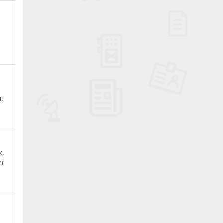
Bu
k,
en