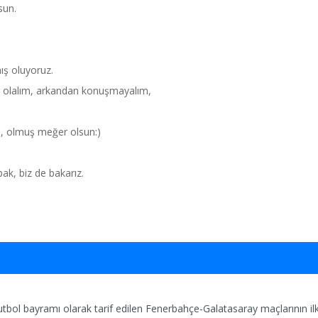
sun.
ış oluyoruz.
ş olalım, arkandan konuşmayalım,
m, olmuş meğer olsun:)
bak, biz de bakarız.
bol bayramı olarak tarif edilen Fenerbahçe-Galatasaray maçlarının ilk