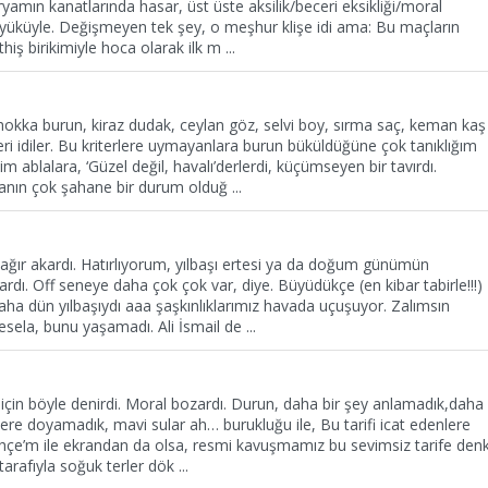
amın kanatlarında hasar, üst üste aksilik/beceri eksikliği/moral
 yüküyle. Değişmeyen tek şey, o meşhur klişe idi ama: Bu maçların
thiş birikimiyle hoca olarak ilk m
...
kka burun, kiraz dudak, ceylan göz, selvi boy, sırma saç, keman kaş
leri idiler. Bu kriterlere uymayanlara burun büküldüğüne çok tanıklığım
 ablalara, ‘Güzel değil, havalı’derlerdi, küçümseyen bir tavırdı.
anın çok şahane bir durum olduğ
...
ır akardı. Hatırlıyorum, yılbaşı ertesi ya da doğum günümün
ardı. Off seneye daha çok çok var, diye. Büyüdükçe (en kibar tabirle!!!)
Daha dün yılbaşıydı aaa şaşkınlıklarımız havada uçuşuyor. Zalımsın
esela, bunu yaşamadı. Ali İsmail de
...
 için böyle denirdi. Moral bozardı. Durun, daha bir şey anlamadık,daha
nlere doyamadık, mavi sular ah… burukluğu ile, Bu tarifi icat edenlere
bahçe’m ile ekrandan da olsa, resmi kavuşmamız bu sevimsiz tarife den
tarafıyla soğuk terler dök
...