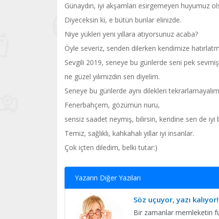
Günaydın, iyi akşamları esirgemeyen huyumuz ol
Diyeceksin ki, e bütün bunlar elinizde.
Niye yükleri yeni yıllara atıyorsunuz acaba?
Öyle severiz, senden dilerken kendimize hatırlatm
Sevgili 2019, seneye bu günlerde seni pek sevmi
ne güzel yılımızdın sen diyelim.
Seneye bu günlerde aynı dilekleri tekrarlamayalı
Fenerbahçem, gözümün nuru,
sensiz saadet neymiş, bilirsin, kendine sen de iyi 
Temiz, sağlıklı, kahkahalı yıllar iyi insanlar.
Çok içten diledim, belki tutar:)
Yazarın Diğer Yazıları
Söz uçuyor, yazı kalıyor!
Bir zamanlar memleketin fut