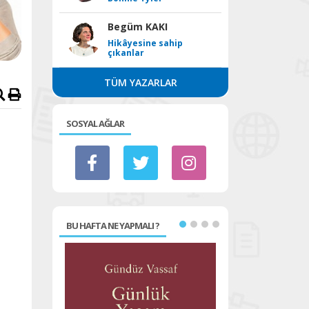
Begüm KAKI
Hikâyesine sahip
çıkanlar
TÜM YAZARLAR
SOSYAL AĞLAR
BU HAFTA NE YAPMALI ?