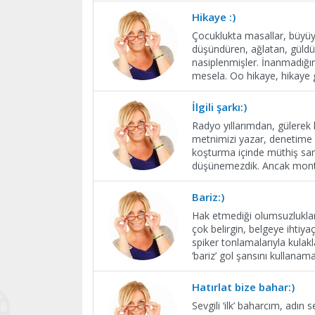
Hikaye :)
Çocuklukta masallar, büyüyü
düşündüren, ağlatan, güldü
nasiplenmişler. İnanmadığı
mesela. Oo hikaye, hikaye g
İlgili şarkı:)
Radyo yıllarımdan, gülerek h
metnimizi yazar, denetime 
koşturma içinde müthiş sand
düşünemezdik. Ancak monta
Bariz:)
Hak etmediği olumsuzlukları
çok belirgin, belgeye ihtiya
spiker tonlamalarıyla kulakl
‘bariz’ gol şansını kullana
Hatırlat bize bahar:)
Sevgili ‘ilk’ baharcım, adın