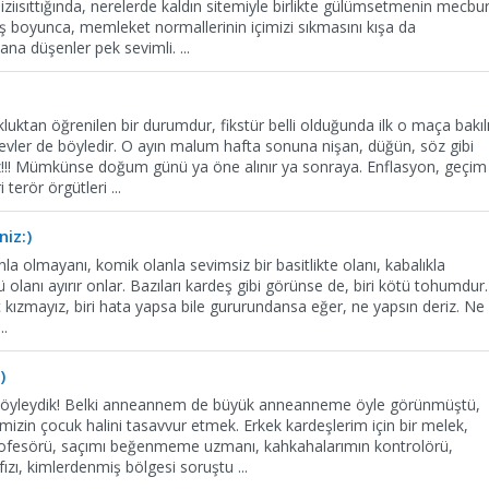
iısıttığında, nerelerde kaldın sitemiyle birlikte gülümsetmenin mecbu
ş boyunca, memleket normallerinin içimizi sıkmasını kışa da
sana düşenler pek sevimli.
...
luktan öğrenilen bir durumdur, fikstür belli olduğunda ilk o maça bakılı
vler de böyledir. O ayın malum hafta sonuna nişan, düğün, söz gibi
z!!! Mümkünse doğum günü ya öne alınır ya sonraya. Enflasyon, geçim
i terör örgütleri
...
niz:)
anla olmayanı, komik olanla sevimsiz bir basitlikte olanı, kabalıkla
tü olanı ayırır onlar. Bazıları kardeş gibi görünse de, biri kötü tohumdur.
iç kızmayız, biri hata yapsa bile gururundansa eğer, ne yapsın deriz. Ne
...
)
ta öyleydik! Belki anneannem de büyük anneanneme öyle görünmüştü,
erimizin çocuk halini tasavvur etmek. Erkek kardeşlerim için bir melek,
ofesörü, saçımı beğenmeme uzmanı, kahkahalarımın kontrolörü,
ızı, kimlerdenmiş bölgesi soruştu
...