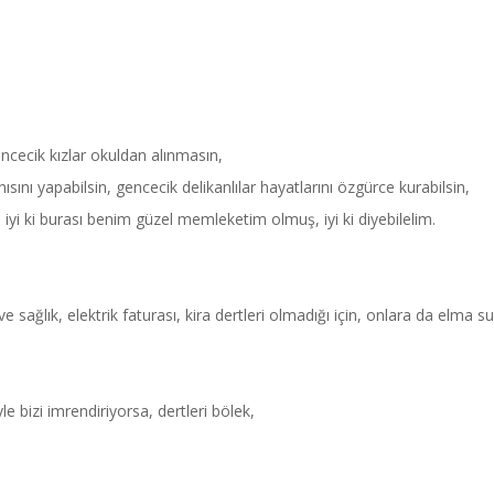
encecik kızlar okuldan alınmasın,
ısını yapabilsin, gencecik delikanlılar hayatlarını özgürce kurabilsin,
 iyi ki burası benim güzel memleketim olmuş, iyi ki diyebilelim.
Haftanın Sinevizyonu
Haftanın Pusulası
sağlık, elektrik faturası, kira dertleri olmadığı için, onlara da elma s
iyle bizi imrendiriyorsa, dertleri bölek,