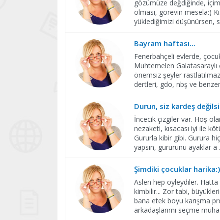
gözümüze değdiğinde, içimiz
olması, görevin mesela:) Kı
yüklediğimizi düşünürsen, 
Bayram haftası...
Fenerbahçeli evlerde, çocuk
Muhtemelen Galatasaraylı e
önemsiz şeyler rastlatılma
dertleri, gdo, nbş ve benzer
Durun, siz kardeş değilsi
İncecik çizgiler var. Hoş ol
nezaketi, kısacası iyi ile kö
Gururla kibir gibi. Gurura h
yapsın, gururunu ayaklar a
Şimdiki çocuklar harika:)
Aslen hep öyleydiler. Hat
kimbilir... Zor tabi, büyükl
bana etek boyu karışma pr
arkadaşlarımı seçme muhaf