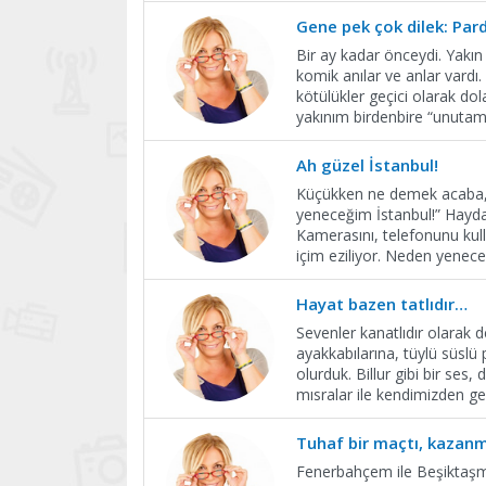
Gene pek çok dilek: Pard
Bir ay kadar önceydi. Yakı
komik anılar ve anlar vardı
kötülükler geçici olarak dol
yakınım birdenbire “unuta
Ah güzel İstanbul!
Küçükken ne demek acaba, G
yeneceğim İstanbul!” Hayda
Kamerasını, telefonunu kull
içim eziliyor. Neden yenece
Hayat bazen tatlıdır…
Sevenler kanatlıdır olarak 
ayakkabılarına, tüylü süslü 
olurduk. Billur gibi bir ses
mısralar ile kendimizden ge
Tuhaf bir maçtı, kazanma
Fenerbahçem ile Beşiktaşma