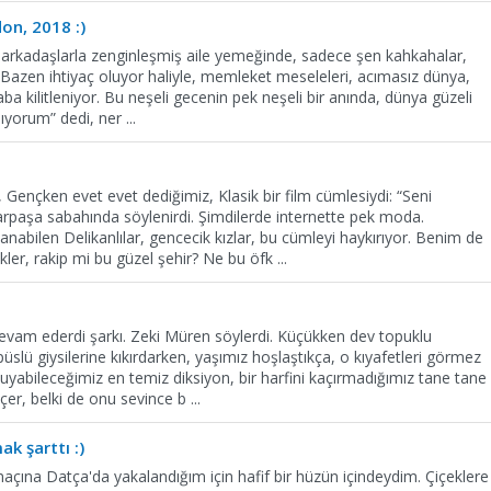
on, 2018 :)
n arkadaşlarla zenginleşmiş aile yemeğinde, sadece şen kahkahalar,
. Bazen ihtiyaç oluyor haliyle, memleket meseleleri, acımasız dünya,
aba kilitleniyor. Bu neşeli gecenin pek neşeli bir anında, dünya güzeli
mıyorum” dedi, ner
...
ençken evet evet dediğimiz, Klasik bir film cümlesiydi: “Seni
rpaşa sabahında söylenirdi. Şimdilerde internette pek moda.
anabilen Delikanlılar, gencecik kızlar, bu cümleyi haykırıyor. Benim de
kler, rakip mi bu güzel şehir? Ne bu öfk
...
devam ederdi şarkı. Zeki Müren söylerdi. Küçükken dev topuklu
püslü giysilerine kıkırdarken, yaşımız hoşlaştıkça, o kıyafetleri görmez
, duyabileceğimiz en temiz diksiyon, bir harfini kaçırmadığımız tane tane
çer, belki de onu sevince b
...
k şarttı :)
çına Datça'da yakalandığım için hafif bir hüzün içindeydim. Çiçeklere