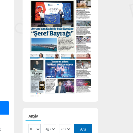
ARŞİV
i
Ara