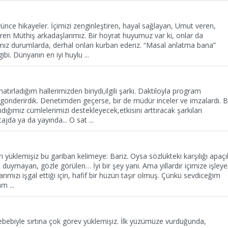
nce hikayeler. İçimizi zenginleştiren, hayal sağlayan, Umut veren,
ren Müthiş arkadaşlarımız. Bir hoyrat huyumuz var ki, onlar da
mız durumlarda, derhal onları kurban ederiz. “Masal anlatma bana”
ibi. Dünyanın en iyi huylu
...
atırladığım hallerimizden biriydi,ilgili şarkı. Daktiloyla program
gönderirdik. Denetimden geçerse, bir de müdür inceler ve imzalardı. 
ığımız cümlelerimizi destekleyecek,etkisini arttıracak şarkıları
jda ya da yayında... O sat
...
 yüklemişiz bu gariban kelimeye: Bariz. Oysa sözlükteki karşılığı apaçı
ç duymayan, gözle görülen… İyi bir şey yani. Ama yıllardır içimize işley
arımızı işgal ettiği için, hafif bir hüzün taşır olmuş. Çünkü sevdiceğim
mam
...
 sebebiyle sırtına çok görev yüklemişiz. İlk yüzümüze vurduğunda,