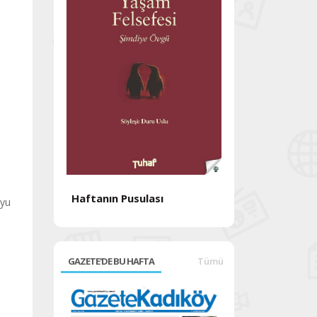
Haftanın Pusulası
uyu
Haftanın Pusul
GAZETE'DE BU HAFTA
Tümü