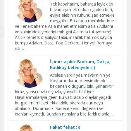
Tek kabahatim, baharda leylekleri
havada grmek oldu. o gnden beri,
evliya elebinin ruhunu şad etmekle
meşgulm. Bu arada memleketime
ve Fenerbaheme Asla ihanet etmedim asla:) Adlarını
ve kalbimdeki yerlerini mıh gibi Aklımda tutuyorum:)
Azıcık teneffs olabiliyor tabii, insanlık hali:) ok sayıda
komşu Adaları, Data, Foa Derken... Her yol Romaya
ıktı
...
İçimiz açıldı: Bodrum, Datça,
Kadıköy belediyeleri:)
Acelesi vardır yaz mevsiminin ya,
Koşturur durur, mevsimde ok
beklenen olduğunu bilir, Şımarıktır
biraz, yarısı nazla niyazla, yarısı bitti bitiyor
Hayıflanmalarıyla geer. Bu yaz, acaip olaylar yaşadı
bu gzel memleket. rktk, zldk, birarada durmaya
abaladık, Duramadık. Sadece kendi değerleri ve
inanları kıymetli, Bundan nanslarla bile farklı olanla
...
Fakat fekat :))