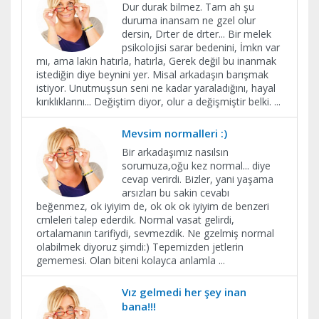
Dur durak bilmez. Tam ah şu
duruma inansam ne gzel olur
dersin, Drter de drter... Bir melek
psikolojisi sarar bedenini, İmkn var
mı, ama lakin hatırla, hatırla, Gerek değil bu inanmak
istediğin diye beynini yer. Misal arkadaşın barışmak
istiyor. Unutmuşsun seni ne kadar yaraladığını, hayal
kırıklıklarını... Değiştim diyor, olur a değişmiştir belki.
...
Mevsim normalleri :)
Bir arkadaşımız nasılsın
sorumuza,oğu kez normal... diye
cevap verirdi. Bizler, yani yaşama
arsızları bu sakin cevabı
beğenmez, ok iyiyim de, ok ok ok iyiyim de benzeri
cmleleri talep ederdik. Normal vasat gelirdi,
ortalamanın tarifiydi, sevmezdik. Ne gzelmiş normal
olabilmek diyoruz şimdi:) Tepemizden jetlerin
gememesi. Olan biteni kolayca anlamla
...
Vız gelmedi her şey inan
bana!!!