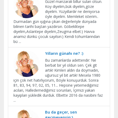
Güzel manzaralı billur suları olsun.
Koy diyelim,bük diyelim,göze
diyelim. Yüzyıllardır ne deniyorsa
öyle diyelim. Memleket isterim..
Durmadan gün ışığına çıkan değerleriyle dünyada
bilinen tarihi baştan yazdırsın. Göbeklitepe
diyelim,Aslantepe diyelim,Zeugma elbet:) Havva
anamız dünkü çocuk sayılsın:) Kendi tohumlarından
bü
...
Yılların günahı ne? :)
Bu zamanlarda adettendir: Ne
berbat bir yıl oldun sen. Çek git
artık! Kimleri aldın da doymadın,
uğursuz yıl bit artık! Mesela 1980
için çok net hatırlıyorum, Böyle konuşurduk. Sonra
81, 83, 94, 97, 02, 05, 11... Hepsine yetemediğimiz
acıları, Halledemediğimiz sorunları, İçimizi yakan
kayıpları yükledik durduk. Elbette 2016 da nasibini faz
...
Bu da geçer, sen
geçmeyensin:)