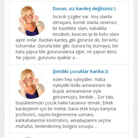
Durun, siz kardeş değilsiniz:)
İncecik çizgiler var. Hoş olanla
olmayanı, komik olanla sevimsiz
bir basitlikte olanı, kabalıkla
nezaketi, kısacası iyi ile kötü olanı
ayırır onlar. Bazıları kardeş gibi görünse de, biri kötü
tohumdur. Gururla kibir gibi. Gurura hiç kızmayız, biri
hata yapsa bile gururundansa eğer, ne yapsın deriz.
Ne yapsın, gururunu ayaklar a
...
Şimdiki çocuklar harika:))
Aslen hep öyleydiler. Hatta
öyleydik! Belki anneannem de
büyük anneanneme öyle
görünmüştü, kimbilir... Zor tabi,
büyüklerimizin çocuk halini tasavvur etmek. Erkek
kardeşlerim için bir melek, bana etek boyu karışma
profesörü, saçımı beğenmeme uzmanı,
kahkahalarımın kontrolörü, arkadaşlarımı seçme
muhafızı, kimlerdenmiş bölgesi soruştu
...