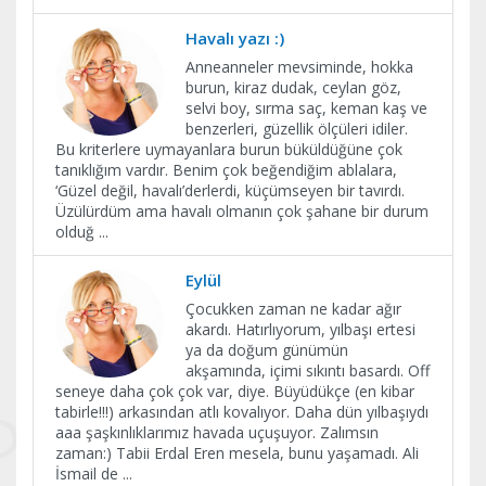
Havalı yazı :)
Anneanneler mevsiminde, hokka
burun, kiraz dudak, ceylan göz,
selvi boy, sırma saç, keman kaş ve
benzerleri, güzellik ölçüleri idiler.
Bu kriterlere uymayanlara burun büküldüğüne çok
tanıklığım vardır. Benim çok beğendiğim ablalara,
‘Güzel değil, havalı’derlerdi, küçümseyen bir tavırdı.
Üzülürdüm ama havalı olmanın çok şahane bir durum
olduğ
...
Eylül
Çocukken zaman ne kadar ağır
akardı. Hatırlıyorum, yılbaşı ertesi
ya da doğum günümün
akşamında, içimi sıkıntı basardı. Off
seneye daha çok çok var, diye. Büyüdükçe (en kibar
tabirle!!!) arkasından atlı kovalıyor. Daha dün yılbaşıydı
aaa şaşkınlıklarımız havada uçuşuyor. Zalımsın
zaman:) Tabii Erdal Eren mesela, bunu yaşamadı. Ali
İsmail de
...