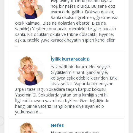
Hep byleydi. Derbi maları hayata
hoş bir nefes olurdu. Bu sene doz
aşımı oldu galiba. Doksan dakika,
Sanki okulsuz ğretmen, ğretmensiz
ocuk kalmadı. Bize ne dolardan elbette, Bize ne
sanıldı:)) Yeşiller korunacak, memlekette gller aacaktı
sanki. Kız ocukları okula ve tribne dolacaktı, Byynce,
aşkla, istekle yuva kuracak,hayatının ipleri kendi eller
...
İyilik kurtaracak:))
Yaz hafif bir durum. Her şeyiyle.
Giydiklerimiz hafif. Şarkılar yle,
kolayca eşlik edebildiklerinden. Erik
kiraz şeftali. Vapurda birden yzne
arpan taze rzgr. Sokaklara taşan karpuz kokusu.
Yasemin.Gl. Sokaklarda yatan ama kimliği seni hi
İlgilendirmeyen yavrulara, byklere Gzn değdiğinde
hangi birine yeteriz Hangi birine diye isyan edip
yutkunsan d
...
Nefes
Nano teknolojide ığır atık.