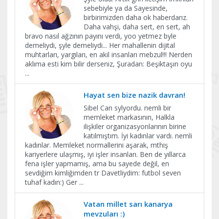
sebebiyle ya da Sayesinde,
birbirimizden daha ok haberdarız.
Daha vahşi, daha sert, en sert, ah
bravo nasıl ağzının payını verdi, yoo yetmez byle
demeliydi, şyle demeliydi... Her mahallenin dijital
muhtarları, yargıları, en akil insanları mebzul!!! Nerden
aklıma esti kim bilir derseniz, Şuradan: Beşiktaşın oyu
...
Hayat sen bize nazik davran!
Sibel Can sylyordu. nemli bir
memleket markasının, Halkla
ilişkiler organizasyonlarının birine
katılmıştım. İyi kadınlar vardı. nemli
kadınlar. Memleket normallerini aşarak, mthiş
kariyerlere ulaşmış, iyi işler insanları. Ben de yıllarca
fena işler yapmamış, ama bu sayede değil, en
sevdiğim kimliğimden tr Davetliydim: futbol seven
tuhaf kadın:) Ger
...
Vatan millet sarı kanarya
mevzuları :)