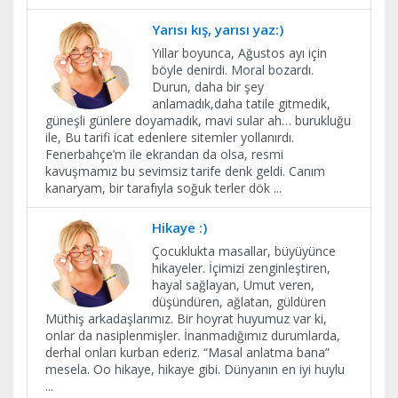
Yarısı kış, yarısı yaz:)
Yıllar boyunca, Ağustos ayı için
böyle denirdi. Moral bozardı.
Durun, daha bir şey
anlamadık,daha tatile gitmedik,
güneşli günlere doyamadık, mavi sular ah… burukluğu
ile, Bu tarifi icat edenlere sitemler yollanırdı.
Fenerbahçe’m ile ekrandan da olsa, resmi
kavuşmamız bu sevimsiz tarife denk geldi. Canım
kanaryam, bir tarafıyla soğuk terler dök
...
Hikaye :)
Çocuklukta masallar, büyüyünce
hikayeler. İçimizi zenginleştiren,
hayal sağlayan, Umut veren,
düşündüren, ağlatan, güldüren
Müthiş arkadaşlarımız. Bir hoyrat huyumuz var ki,
onlar da nasiplenmişler. İnanmadığımız durumlarda,
derhal onları kurban ederiz. “Masal anlatma bana”
mesela. Oo hikaye, hikaye gibi. Dünyanın en iyi huylu
...