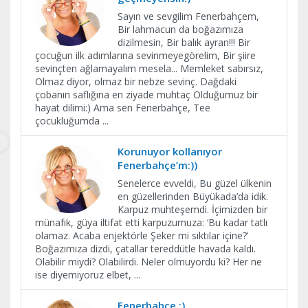
Sayın ve sevgilim Fenerbahçem,
Bir lahmacun da boğazımıza
dizilmesin, Bir balık ayran!!! Bir
çocuğun ilk adımlarına sevinmeyegörelim, Bir şiire
sevinçten ağlamayalım mesela... Memleket sabırsız,
Olmaz diyor, olmaz bir nebze sevinç. Dağdaki
çobanın saflığına en ziyade muhtaç Olduğumuz bir
hayat dilimi:) Ama sen Fenerbahçe, Tee
çocukluğumda
...
Korunuyor kollanıyor
Fenerbahçe’m:))
Senelerce evveldi, Bu güzel ülkenin
en güzellerinden Büyükada’da idik.
Karpuz muhteşemdi. İçimizden bir
münafık, güya iltifat etti karpuzumuza: ‘Bu kadar tatlı
olamaz. Acaba enjektörle Şeker mi sıktılar içine?’
Boğazımıza dizdi, çatallar tereddütle havada kaldı.
Olabilir miydi? Olabilirdi. Neler olmuyordu ki? Her ne
ise diyemiyoruz elbet,
...
Fenerbahçe :)