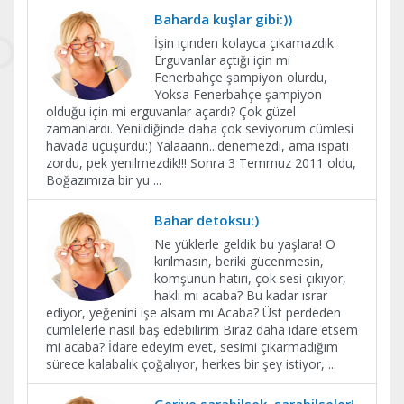
Baharda kuşlar gibi:))
İşin içinden kolayca çıkamazdık:
Erguvanlar açtığı için mi
Fenerbahçe şampiyon olurdu,
Yoksa Fenerbahçe şampiyon
olduğu için mi erguvanlar açardı? Çok güzel
zamanlardı. Yenildiğinde daha çok seviyorum cümlesi
havada uçuşurdu:) Yalaaann...denemezdi, ama ispatı
zordu, pek yenilmezdik!!! Sonra 3 Temmuz 2011 oldu,
Boğazımıza bir yu
...
Bahar detoksu:)
Ne yüklerle geldik bu yaşlara! O
kırılmasın, beriki gücenmesin,
komşunun hatırı, çok sesi çıkıyor,
haklı mı acaba? Bu kadar ısrar
ediyor, yeğenini işe alsam mı Acaba? Üst perdeden
cümlelerle nasıl baş edebilirim Biraz daha idare etsem
mi acaba? İdare edeyim evet, sesimi çıkarmadığım
sürece kalabalık çoğalıyor, herkes bir şey istiyor,
...