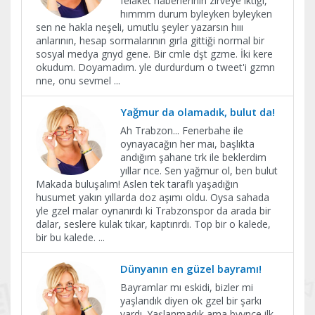
felaket haberlerinin zirveye ıktığı,
hımmm durum byleyken byleyken
sen ne hakla neşeli, umutlu şeyler yazarsın hııı
anlarının, hesap sormalarının gırla gittiği normal bir
sosyal medya gnyd gene. Bir cmle dşt gzme. İki kere
okudum. Doyamadım. yle durdurdum o tweet'i gzmn
nne, onu sevmel
...
Yağmur da olamadık, bulut da!
Ah Trabzon... Fenerbahe ile
oynayacağın her maı, başlıkta
andığım şahane trk ile beklerdim
yıllar nce. Sen yağmur ol, ben bulut
Makada buluşalım! Aslen tek taraflı yaşadığın
husumet yakın yıllarda doz aşımı oldu. Oysa sahada
yle gzel malar oynanırdı ki Trabzonspor da arada bir
dalar, seslere kulak tıkar, kaptırırdı. Top bir o kalede,
bir bu kalede.
...
Dünyanın en güzel bayramı!
Bayramlar mı eskidi, bizler mi
yaşlandık diyen ok gzel bir şarkı
vardı. Yaşlanmadık ama byynce ilk