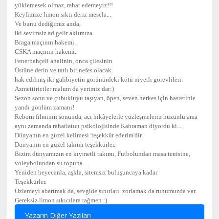
yüklemesek olmaz, rahat edemeyiz!!!
Keyfimize limon sıktı deriz mesela...
Ve bunu dediğimiz anda,
iki sevimsiz ad gelir aklımıza.
Braga maçının hakemi.
CSKA maçının hakemi.
Fenerbahçeli ahalinin, onca çilesinin
Üstüne derin ve tatlı bir nefes olacak
hak edilmiş iki galibiyetin görünürdeki kötü niyetli görevlileri.
Azmettiriciler malum da yerimiz dar:)
Sezon sonu ve çubukluyu taşıyan, öpen, seven herkes için hasretinle
yandı gönlüm zamanı!
Reborn filminin sonunda, acı hikâyelerle yüzleşmelerin hüzünlü ama
aynı zamanda rahatlatıcı psikolojisinde Kahraman diyordu ki...
Dünyanın en güzel kelimesi 'teşekkür ederim'dir.
Dünyanın en güzel takımı teşekkürler.
Bizim dünyamızın en kıymetli takımı, Futbolundan masa tenisine,
voleybolundan su topuna...
Yeniden heyecanla, aşkla, sitemsiz buluşuncaya kadar
Teşekkürler.
Özlemeyi abartmak da, sevgide sınırları zorlamak da ruhumuzda var.
Gereksiz limon sıkıcılara rağmen :)
Yazarın Diğer Yazıları