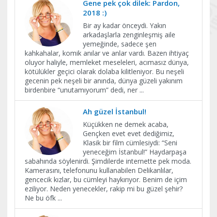
Gene pek çok dilek: Pardon,
2018 :)
Bir ay kadar önceydi. Yakın
arkadaşlarla zenginleşmiş aile
yemeğinde, sadece şen
kahkahalar, komik anılar ve anlar vardı. Bazen ihtiyaç
oluyor haliyle, memleket meseleleri, acımasız dünya,
kötülükler geçici olarak dolaba kilitleniyor. Bu neşeli
gecenin pek neşeli bir anında, dünya güzeli yakınım
birdenbire “unutamıyorum” dedi, ner
...
Ah güzel İstanbul!
Küçükken ne demek acaba,
Gençken evet evet dediğimiz,
Klasik bir film cümlesiydi: “Seni
yeneceğim İstanbul!” Haydarpaşa
sabahında söylenirdi. Şimdilerde internette pek moda.
Kamerasını, telefonunu kullanabilen Delikanlılar,
gencecik kızlar, bu cümleyi haykırıyor. Benim de içim
eziliyor. Neden yenecekler, rakip mi bu güzel şehir?
Ne bu öfk
...