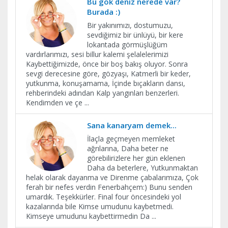
Bu gök deniz nerede var?
Burada :)
Bir yakınımızı, dostumuzu,
sevdiğimiz bir ünlüyü, bir kere
lokantada görmüşlüğüm
vardırlarımızı, sesi billur kalemi şelalelerimizi
Kaybettiğimizde, önce bir boş bakış oluyor. Sonra
sevgi derecesine göre, gözyaşı, Katmerli bir keder,
yutkunma, konuşamama, İçinde bıçakların dansı,
rehberindeki adından Kalp yangınları benzerleri.
Kendimden ve çe
...
Sana kanaryam demek...
İlaçla geçmeyen memleket
ağrılarına, Daha beter ne
görebilirizlere her gün eklenen
Daha da beterlere, Yutkunmaktan
helak olarak dayanma ve Direnme çabalarımıza, Çok
ferah bir nefes verdin Fenerbahçem:) Bunu senden
umardık. Teşekkürler. Final four öncesindeki yol
kazalarında bile Kimse umudunu kaybetmedi.
Kimseye umudunu kaybettirmedin Da
...