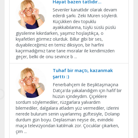
Hayat bazen tatlıdır…
Sevenler kanatlıdır olarak devam
ederdi şarkı. Zeki Müren söylerdi.
Küçükken dev topuklu
ayakkabılarına, tüylü süslü püslü
giysilerine kıkırdarken, yaşımız hoşlaştıkça, o
kıyafetleri görmez olurduk. Billur gibi bir ses,
duyabileceğimiz en temiz diksiyon, bir harfini
kaçırmadığımız tane tane mısralar ile kendimizden
geçer, belki de onu sevince b
...
Tuhaf bir maçtı, kazanmak
şarttı :)
Fenerbahçem ile Beşiktaşmaçına
Datça'da yakalandığım için hafif bir
hüzün içindeydim. Çiçeklere
sordum söylemediler, rüzgarlara yalvardım
bilemediler, dalgalara atladım yüz vermediler, izlerini
nerede bulurum senin uyarlanmış güftesiyle, Dolanıp
durdum gün boyu. Deplasman neyse de, evindeki
maça televizyondan katılmak zor. Çocuklar çıkarken,
çim
...