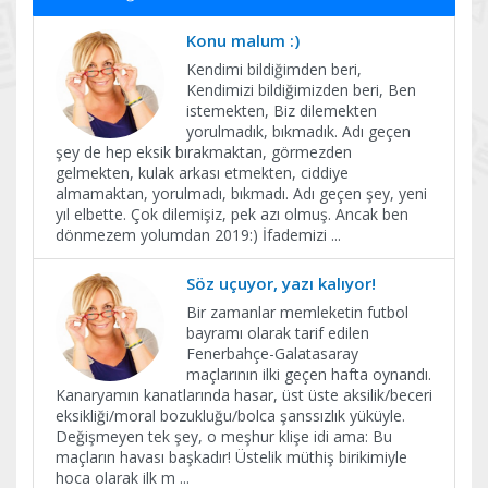
Konu malum :)
Kendimi bildiğimden beri,
Kendimizi bildiğimizden beri, Ben
istemekten, Biz dilemekten
yorulmadık, bıkmadık. Adı geçen
şey de hep eksik bırakmaktan, görmezden
gelmekten, kulak arkası etmekten, ciddiye
almamaktan, yorulmadı, bıkmadı. Adı geçen şey, yeni
yıl elbette. Çok dilemişiz, pek azı olmuş. Ancak ben
dönmezem yolumdan 2019:) İfademizi
...
Söz uçuyor, yazı kalıyor!
Bir zamanlar memleketin futbol
bayramı olarak tarif edilen
Fenerbahçe-Galatasaray
maçlarının ilki geçen hafta oynandı.
Kanaryamın kanatlarında hasar, üst üste aksilik/beceri
eksikliği/moral bozukluğu/bolca şanssızlık yüküyle.
Değişmeyen tek şey, o meşhur klişe idi ama: Bu
maçların havası başkadır! Üstelik müthiş birikimiyle
hoca olarak ilk m
...