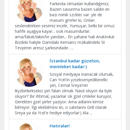
Farkında olmadan kullandığımız,
Bazen savunma bazen saldırı iin
bazı minik szckler var. yle de
masum grnrler ki, Onları
seslendirirken sesimiz incelir, Yumuşar, belki bir omuz
hafife aşağıya kayar... ook masumdurlar:
ama/fakat/lakin/te yandan... En şahane hali Anatevka!
Bizdeki haliyle Damdaki Kemancı mzikalindeki St
Tevyenin aresiz şarkısındadır..
...
İstanbul kadar güzelsin,
memleket kadar:)
Sosyal medyaya inanacak olursak,
Can Ycel'in yzseksenyedibinellic
şiiri, Cemal Sreya'nin
ikyzbinkırksekiz şiiri falan olmalı. Nasıl oluyor da byle
oluyor? Bir ihtimal, yazanlar ok gzel cmleler kuruyor,
Gerekten gzel şiirler yazıyor. Ama adlarını kimse
bilmiyor. İlgi ekebilmesi iin, o satırlarını Gnll olarak
Sreya ya da Ycel'e hediye ediyorlar:) Ala
...
Hatıralar!