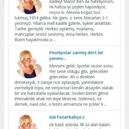
Kadıkyl Mano! Ben de hatırlıyorum,
nk hafıza iyi şeyleri hapsediyor,
neyse ki. Mesela boğaz buz
tutmuş,1954 galiba. Ne gam, o sene Macarları 2-1
yenmişiz. Yıllarca mell kadife gzlerle, bykler anlattılar.
Tarihe gemiştik. Herkes zıplamış, hoplamış,
mahcuplar sessiz sevinmiş. Ama herkes. Herkes.
Bizim hayatımızda a
...
Pinokyolar sarmış dört bir
yanımı...
Mevsimi geldi. Sporlar sezon sonu.
Her sene olduğu gibi, gelecekler
gidecekler. Ah o direkten
dnmeseydi, 3 saniye nce zıplasaydı, yanındakine
vermeliydi topu, ne veriyorsun kendin atsaydın olarak
bir sre hatıralarla oyalanılacak. Sevilen birinin gitme
ihtimalinde ahali net ikiye blnecek. Gidemez, ne
demek, nasıl olur, o bizim armamıza ne pckler k
...
Adı Fenerbahçe:)
ok basit aslında. İlk sz alan kalanı