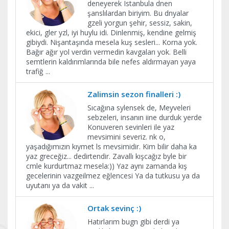
deneyerek Istanbula dnen
şanslılardan biriyim. Bu dnyalar
gzeli yorgun şehir, sessiz, sakin,
ekici, gler yzl, iyi huylu idi. Dinlenmiş, kendine gelmiş
gibiydi. Nişantaşında mesela kuş sesleri... Korna yok.
Bağır ağır yol verdin vermedin kavgaları yok. Belli
semtlerin kaldırımlarında bile nefes aldırmayan yaya
trafiğ
...
Zalimsin sezon finalleri :)
Sıcağına sylensek de, Meyveleri
sebzeleri, insanın iine durduk yerde
Konuveren sevinleri ile yaz
mevsimini severiz. nk o,
yaşadığımızın kıymet ls mevsimidir. Kim bilir daha ka
yaz greceğiz... dedirtendir. Zavallı kışcağız byle bir
cmle kurdurtmaz mesela:)) Yaz aynı zamanda kış
gecelerinin vazgeilmez eğlencesi Ya da tutkusu ya da
uyutanı ya da vakit
...
Ortak sevinç :)
Hatırlarım bugn gibi derdi ya