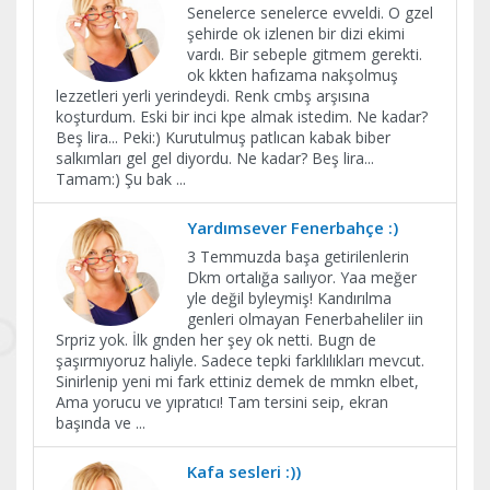
Senelerce senelerce evveldi. O gzel
şehirde ok izlenen bir dizi ekimi
vardı. Bir sebeple gitmem gerekti.
ok kkten hafızama nakşolmuş
lezzetleri yerli yerindeydi. Renk cmbş arşısına
koşturdum. Eski bir inci kpe almak istedim. Ne kadar?
Beş lira... Peki:) Kurutulmuş patlıcan kabak biber
salkımları gel gel diyordu. Ne kadar? Beş lira...
Tamam:) Şu bak
...
Yardımsever Fenerbahçe :)
3 Temmuzda başa getirilenlerin
Dkm ortalığa saılıyor. Yaa meğer
yle değil byleymiş! Kandırılma
genleri olmayan Fenerbaheliler iin
Srpriz yok. İlk gnden her şey ok netti. Bugn de
şaşırmıyoruz haliyle. Sadece tepki farklılıkları mevcut.
Sinirlenip yeni mi fark ettiniz demek de mmkn elbet,
Ama yorucu ve yıpratıcı! Tam tersini seip, ekran
başında ve
...
Kafa sesleri :))