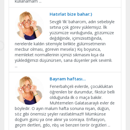
kullanamam
...
Hatırlat bize bahar:)
Sevgili ‘ilk’ baharcım, adın sebebiyle
sırtına çok görev yüklemişiz. İlk
yüzümüze vurduğunda, gözümüze
değdiğinde, içimiziısıttığında,
nerelerde kaldın sitemiyle birlikte gülümsetmenin
mecbur olması, görevin mesela:) Kış boyunca,
memleket normallerinin içimizi sıkmasını kışa da
yüklediğimizi düşünürsen, sana düşenler pek sevimli.
...
Bayram haftası...
Fenerbahçeli evlerde, çocukluktan
öğrenilen bir durumdur, fikstür belli
olduğunda ilk o maça bakılır.
Muhtemelen Galatasaraylı evler de
böyledir. O ayın malum hafta sonuna nişan, düğün,
söz gibi önemsiz şeyler rastlatılmaz!!! Mümkünse
doğum günü ya öne alınır ya sonraya. Enflasyon,
geçim dertleri, gdo, nbş ve benzeri terör örgütleri
...