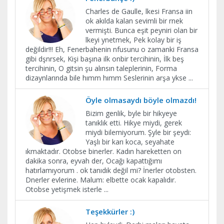
Charles de Gaulle, lkesi Fransa iin
ok akılda kalan sevimli bir rnek
vermişti. Bunca eşit peyniri olan bir
lkeyi ynetmek, Pek kolay bir iş
değildir!!! Eh, Fenerbahenin nfusunu o zamanki Fransa
gibi dşnrsek, Kişi başına ilk onbir tercihinin, İlk beş
tercihinin, O gitsin şu alınsın taleplerinin, Forma
dizaynlarında bile hımm hımm Seslerinin arşa ykse
...
Öyle olmasaydı böyle olmazdı!
Bizim genlik, byle bir hikyeye
tanıklık etti. Hikye miydi, gerek
miydi bilemiyorum. Şyle bir şeydi:
Yaşlı bir karı koca, seyahate
ıkmaktadır. Otobse binerler. Kadın hareketten on
dakika sonra, eyvah der, Ocağı kapattığımı
hatırlamıyorum . ok tanıdık değil mi? İnerler otobsten.
Dnerler evlerine. Malum: elbette ocak kapalıdır.
Otobse yetişmek isterle
...
Teşekkürler :)