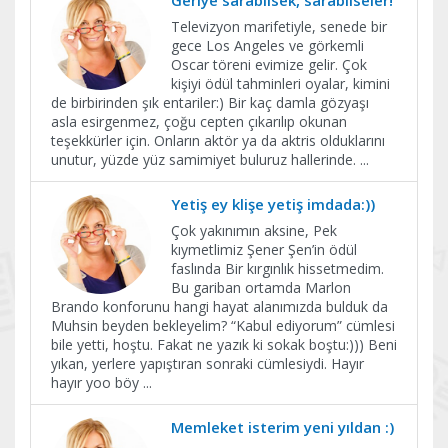
Geriye sarabilsek, sarabilseler!
Televizyon marifetiyle, senede bir
gece Los Angeles ve görkemli
Oscar töreni evimize gelir. Çok
kişiyi ödül tahminleri oyalar, kimini
de birbirinden şık entariler:) Bir kaç damla gözyaşı
asla esirgenmez, çoğu cepten çıkarılıp okunan
teşekkürler için. Onların aktör ya da aktris olduklarını
unutur, yüzde yüz samimiyet buluruz hallerinde.
...
Yetiş ey klişe yetiş imdada:))
Çok yakınımın aksine, Pek
kıymetlimiz Şener Şen’in ödül
faslında Bir kırgınlık hissetmedim.
Bu gariban ortamda Marlon
Brando konforunu hangi hayat alanımızda bulduk da
Muhsin beyden bekleyelim? “Kabul ediyorum” cümlesi
bile yetti, hoştu. Fakat ne yazık ki sokak boştu:))) Beni
yıkan, yerlere yapıştıran sonraki cümlesiydi. Hayır
hayır yoo böy
...
Memleket isterim yeni yıldan :)