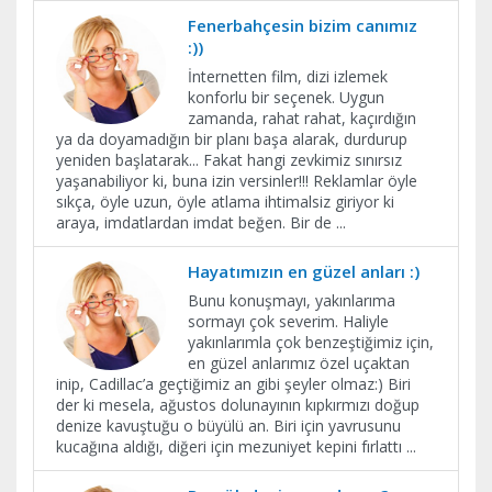
Fenerbahçesin bizim canımız
:))
İnternetten film, dizi izlemek
konforlu bir seçenek. Uygun
zamanda, rahat rahat, kaçırdığın
ya da doyamadığın bir planı başa alarak, durdurup
yeniden başlatarak... Fakat hangi zevkimiz sınırsız
yaşanabiliyor ki, buna izin versinler!!! Reklamlar öyle
sıkça, öyle uzun, öyle atlama ihtimalsiz giriyor ki
araya, imdatlardan imdat beğen. Bir de
...
Hayatımızın en güzel anları :)
Bunu konuşmayı, yakınlarıma
sormayı çok severim. Haliyle
yakınlarımla çok benzeştiğimiz için,
en güzel anlarımız özel uçaktan
inip, Cadillac’a geçtiğimiz an gibi şeyler olmaz:) Biri
der ki mesela, ağustos dolunayının kıpkırmızı doğup
denize kavuştuğu o büyülü an. Biri için yavrusunu
kucağına aldığı, diğeri için mezuniyet kepini fırlattı
...