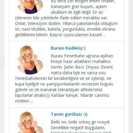
Bu defa szn ettiğim erken finaller,
Kanaryam gzel kuşum, aşkım
ubuklum ile ilgili değil. En az
izlenenin bile yzbinlerle ifade edilen meraklısı var.
Onlar, televizyon dizileri. Yıllarca yakınlarında olduğum
iin, nasıl titizlikle, kahırla, yorgunlukla, emekle ekrana
geldiklerini bilirim. Başrol oyuncularının kazanl
...
Burası Kadıköy:)
Burası Fenerbahe uğruna aşktan
lmeye hazır atlakların mahallesi.
Semti. Şehri. lkesi. Dnyası. Evreni.
Hatta daha byk ne varsa osu
Fenerbahelerinin bir beraberliğine vır vır sylenip, ne
kupa byklğdr ne şampiyonluklardır vecizesini buğulu
gzlerle ve ok inanarak tekrarlayan affedersiniz
bipolarlar ahalisi:)) Kafalar karışık. Yıllardır canımız
renkleri
...
Tarım gerillası :))
Belki on, belki onbeş gn nceydi.
Genellikle negatif duyguların,