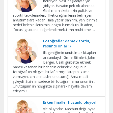
belirliyor. Nasıl başladıysa yle
gidiyor. Hayatın pek ok alanında.
Gzel memleketimizin politik ve
sportif tepkilerinden, Tketici eğilimlerini belirleyen
araştırmalara kadar. Hala yapılır sanırım, yeni bir rnle
hedef kitlenin iletişimini doğru kurmak iin ilk adım,
'focus' gruplarla değerlendirmekti. rnn muhtemel
...
Fotoğraflar demek zordu,
resimdi onlar :)
İlk genliğimin unutulmaz kitapları
arasındaydı, Grme Biimleri, John
Berger. Uzak gurbette ekmek
parası kazanan bir babanın cebindeki oğlunun
fotoğrafı iin ok gzel bir laf etmişti kitapta. Yzme
vurmayın, cmlenin aslını unuttum:)) Ama meali
şyleydi: Sizin iin sadece bir fotoğraf, ama onun iin...
Unuttuğum iin hoşgrnze sığınarak hayalle devam
edeyim O
...
Erken finaller hüzünlü oluyor!
yle oluyorlar. Mecburi değil oysa.