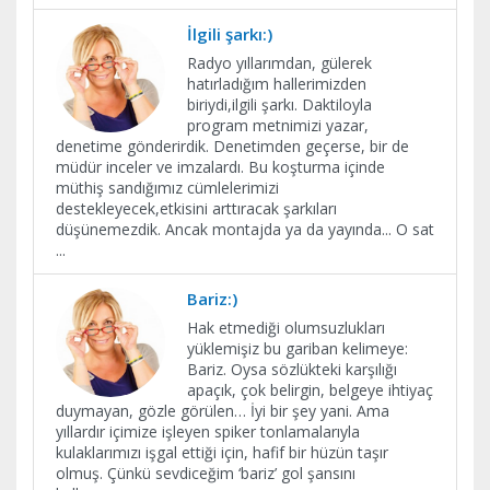
İlgili şarkı:)
Radyo yıllarımdan, gülerek
hatırladığım hallerimizden
biriydi,ilgili şarkı. Daktiloyla
program metnimizi yazar,
denetime gönderirdik. Denetimden geçerse, bir de
müdür inceler ve imzalardı. Bu koşturma içinde
müthiş sandığımız cümlelerimizi
destekleyecek,etkisini arttıracak şarkıları
düşünemezdik. Ancak montajda ya da yayında... O sat
...
Bariz:)
Hak etmediği olumsuzlukları
yüklemişiz bu gariban kelimeye:
Bariz. Oysa sözlükteki karşılığı
apaçık, çok belirgin, belgeye ihtiyaç
duymayan, gözle görülen… İyi bir şey yani. Ama
yıllardır içimize işleyen spiker tonlamalarıyla
kulaklarımızı işgal ettiği için, hafif bir hüzün taşır
olmuş. Çünkü sevdiceğim ‘bariz’ gol şansını