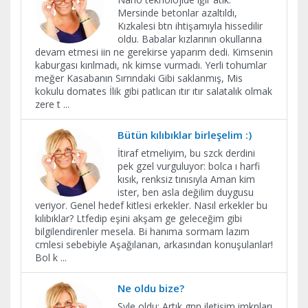
Mersinde betonlar azaltıldı,
Kızkalesi btn ihtişamıyla hissedilir
oldu. Babalar kızlarının okullarına
devam etmesi iin ne gerekirse yaparım dedi. Kimsenin
kaburgası kırılmadı, nk kimse vurmadı. Yerli tohumlar
meğer Kasabanın Sırrındaki Gibi saklanmış, Mis
kokulu domates İlik gibi patlıcan ıtır ıtır salatalık olmak
zere t
...
Bütün kılıbıklar birleşelim :)
İtiraf etmeliyim, bu szck derdini
pek gzel vurguluyor: bolca ı harfi
kısık, renksiz tınısıyla Aman kim
ister, ben asla değilim duygusu
veriyor. Genel hedef kitlesi erkekler. Nasıl erkekler bu
kılıbıklar? Ltfedip eşini akşam ge geleceğim gibi
bilgilendirenler mesela. Bi hanıma sormam lazım
cmlesi sebebiyle Aşağılanan, arkasından konuşulanlar!
Bol k
...
Ne oldu bize?
Şyle oldu: Artık gnn iletişim imknları