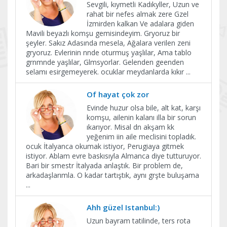
Sevgili, kıymetli Kadıkyller, Uzun ve
rahat bir nefes almak zere Gzel
İzmirden kalkan Ve adalara giden
Mavili beyazlı komşu gemisindeyim. Gryoruz bir
şeyler. Sakız Adasında mesela, Ağalara verilen zeni
gryoruz. Evlerinin nnde oturmuş yaşlılar, Ama tablo
grnmnde yaşlılar, Glmsyorlar. Gelenden geenden
selamı esirgemeyerek. ocuklar meydanlarda kıkır
...
Of hayat çok zor
Evinde huzur olsa bile, alt kat, karşı
komşu, ailenin kalanı illa bir sorun
ıkarıyor. Misal dn akşam kk
yeğenim iin aile meclisini topladık.
ocuk İtalyanca okumak istiyor, Perugiaya gitmek
istiyor. Ablam evre baskısıyla Almanca diye tutturuyor.
Bari bir smestr İtalyada anlaştık. Bir problem de,
arkadaşlarımla. O kadar tartıştık, aynı grşte buluşama
...
Ahh güzel Istanbul:)
Uzun bayram tatilinde, ters rota