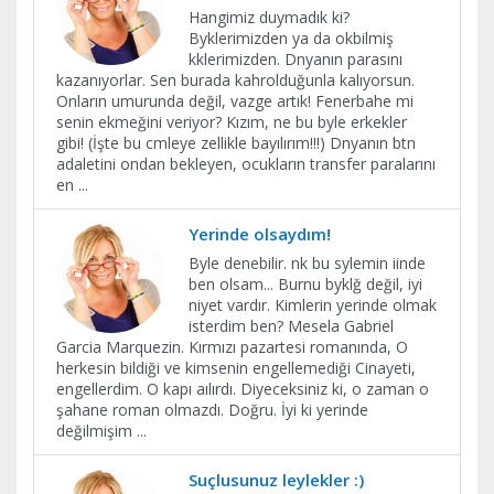
Hangimiz duymadık ki?
Byklerimizden ya da okbilmiş
kklerimizden. Dnyanın parasını
kazanıyorlar. Sen burada kahrolduğunla kalıyorsun.
Onların umurunda değil, vazge artık! Fenerbahe mi
senin ekmeğini veriyor? Kızım, ne bu byle erkekler
gibi! (İşte bu cmleye zellikle bayılırım!!!) Dnyanın btn
adaletini ondan bekleyen, ocukların transfer paralarını
en
...
Yerinde olsaydım!
Byle denebilir. nk bu sylemin iinde
ben olsam... Burnu byklğ değil, iyi
niyet vardır. Kimlerin yerinde olmak
isterdim ben? Mesela Gabriel
Garcia Marquezin. Kırmızı pazartesi romanında, O
herkesin bildiği ve kimsenin engellemediği Cinayeti,
engellerdim. O kapı aılırdı. Diyeceksiniz ki, o zaman o
şahane roman olmazdı. Doğru. İyi ki yerinde
değilmişim
...
Suçlusunuz leylekler :)