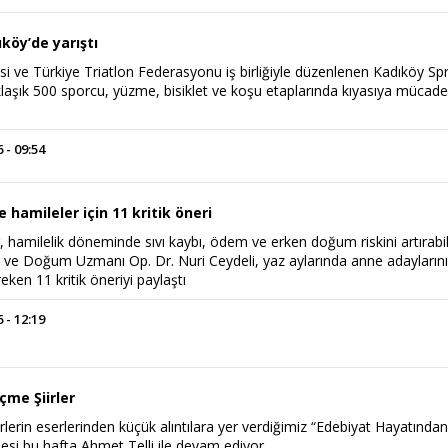
köy’de yarıştı
i ve Türkiye Triatlon Federasyonu iş birliğiyle düzenlenen Kadıköy Spr
klaşık 500 sporcu, yüzme, bisiklet ve koşu etaplarında kıyasıya mücade
 - 09:54
hamileler için 11 kritik öneri
r, hamilelik döneminde sıvı kaybı, ödem ve erken doğum riskini artırabil
rı ve Doğum Uzmanı Op. Dr. Nuri Ceydeli, yaz aylarında anne adayların
eken 11 kritik öneriyi paylaştı
 - 12:19
çme Şiirler
rlerin eserlerinden küçük alıntılara yer verdiğimiz “Edebiyat Hayatında
esi bu hafta Ahmet Telli ile devam ediyor.