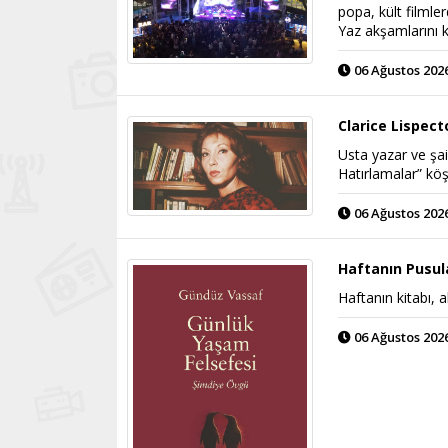
popa, kült filmle
Yaz akşamlarını k
06 Ağustos 2026
Clarice Lispec
Usta yazar ve şai
Hatırlamalar” köş
06 Ağustos 2026
Haftanın Pusul
Haftanın kitabı, a
06 Ağustos 2026