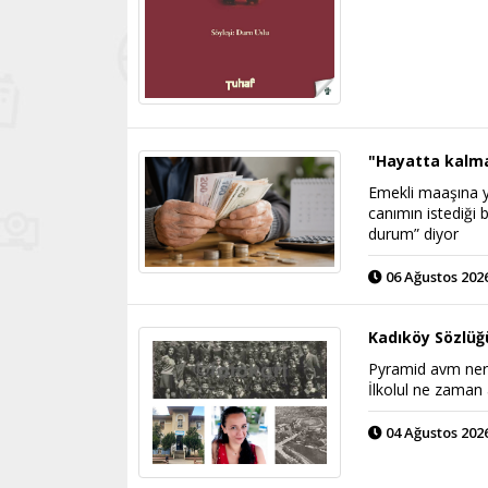
"Hayatta kalma
Emekli maaşına 
canımın istediği
durum” diyor
06 Ağustos 2026
Kadıköy Sözlüğ
Pyramid avm nerd
İlkolul ne zaman 
04 Ağustos 2026