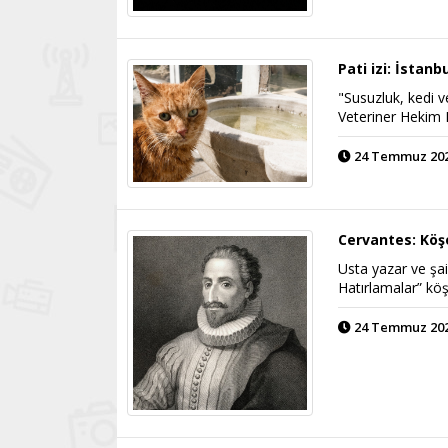
Pati izi: İstanb
"Susuzluk, kedi v
Veteriner Hekim
24 Temmuz 2026
Cervantes: Köşe
Usta yazar ve şai
Hatırlamalar” kö
24 Temmuz 2026