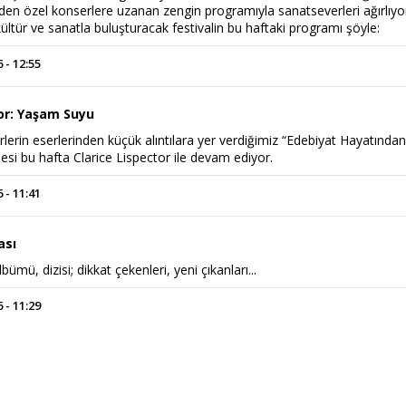
rden özel konserlere uzanan zengin programıyla sanatseverleri ağırlıyo
ültür ve sanatla buluşturacak festivalin bu haftaki programı şöyle:
 - 12:55
tor: Yaşam Suyu
rlerin eserlerinden küçük alıntılara yer verdiğimiz “Edebiyat Hayatında
esi bu hafta Clarice Lispector ile devam ediyor.
 - 11:41
Haftanın Sinevizyonu
Haftanın Pusulası
ası
lbümü, dizisi; dikkat çekenleri, yeni çıkanları...
 - 11:29