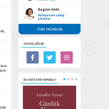
Begüm KAKI
Hikâyesine sahip
çıkanlar
TÜM YAZARLAR
rek,
SOSYAL AĞLAR
krizi
lerin
BU HAFTA NE YAPMALI ?
ktan