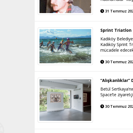
31 Temmuz 2026
Sprint Triatlon
Kadıköy Belediyes
Kadıköy Sprint Tr
mücadele edece
30 Temmuz 2026
“Alışkanlıklar”
Betül Sertkaya’nı
Space’te ziyaretçi
30 Temmuz 2026