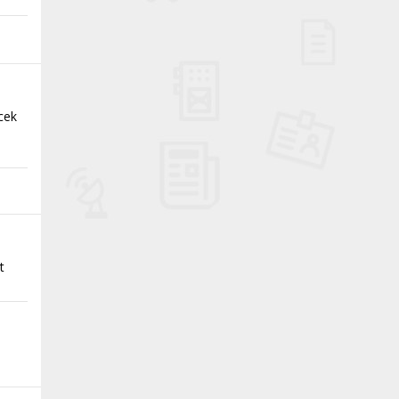
ecek
t