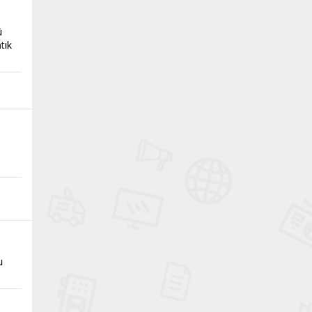
ü
tık
u