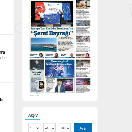
nra
 bir
lu
ARŞİV
Ara