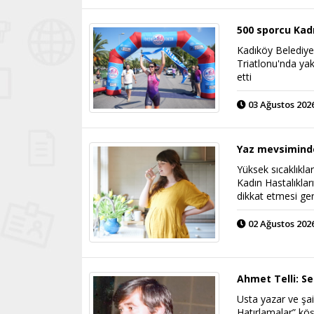
500 sporcu Kadı
Kadıköy Belediyes
Triatlonu'nda ya
etti
03 Ağustos 2026
Yaz mevsiminde 
Yüksek sıcaklıkla
Kadın Hastalıkla
dikkat etmesi ger
02 Ağustos 2026
Ahmet Telli: Se
Usta yazar ve şai
Hatırlamalar” köş