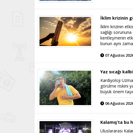
İklim krizinin
İklim krizinin etk
sağlığı sorununa
kentleşmenin etkis
bunun aynı zaman
07 Ağustos 2026
Yaz sıcağı kalb
Kardiyoloji Uzman
görülme riskini ya
büyük önem taşıd
06 Ağustos 2026
Kalamış’ta bu 
Uluslararası Kal