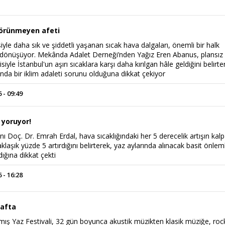
 görünmeyen afeti
isiyle daha sık ve şiddetli yaşanan sıcak hava dalgaları, önemli bir halk
 dönüşüyor. Mekânda Adalet Derneği’nden Yağız Eren Abanus, plansız
iyle İstanbul'un aşırı sıcaklara karşı daha kırılgan hâle geldiğini belirte
da bir iklim adaleti sorunu olduğuna dikkat çekiyor
 - 09:49
i yoruyor!
ı Doç. Dr. Emrah Erdal, hava sıcaklığındaki her 5 derecelik artışın kalp 
klaşık yüzde 5 artırdığını belirterek, yaz aylarında alınacak basit önlem
ığına dikkat çekti
 - 16:28
hafta
amış Yaz Festivali, 32 gün boyunca akustik müzikten klasik müziğe, roc