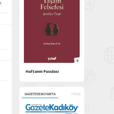
r.
n
Haftanın Pusulası
Haftanın Pusul
GAZETE'DE BU HAFTA
Tümü