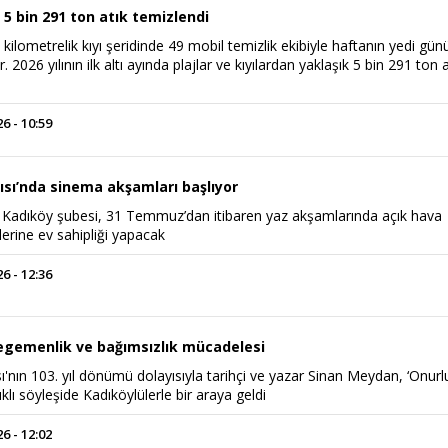
 5 bin 291 ton atık temizlendi
 kilometrelik kıyı şeridinde 49 mobil temizlik ekibiyle haftanın yedi gün
 2026 yılının ilk altı ayında plajlar ve kıyılardan yaklaşık 5 bin 291 ton a
 - 10:59
ısı’nda sinema akşamları başlıyor
sı Kadıköy şubesi, 31 Temmuz’dan itibaren yaz akşamlarında açık hava
erine ev sahipliği yapacak
 - 12:36
egemenlik ve bağımsızlık mücadelesi
'nın 103. yıl dönümü dolayısıyla tarihçi ve yazar Sinan Meydan, ‘Onurl
klı söyleşide Kadıköylülerle bir araya geldi
 - 12:02