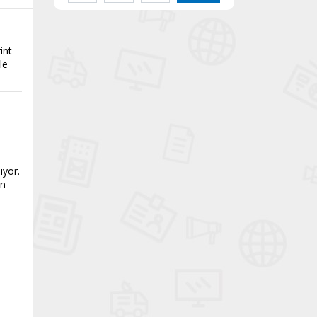
int
le
iyor.
ın
n