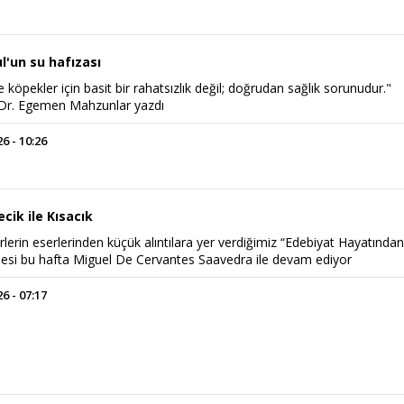
ul'un su hafızası
e köpekler için basit bir rahatsızlık değil; doğrudan sağlık sorunudur."
 Dr. Egemen Mahzunlar yazdı
 - 10:26
cik ile Kısacık
rlerin eserlerinden küçük alıntılara yer verdiğimiz “Edebiyat Hayatında
şesi bu hafta Miguel De Cervantes Saavedra ile devam ediyor
 - 07:17