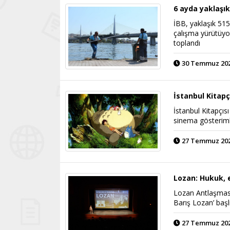
6 ayda yaklaşık
İBB, yaklaşık 515
çalışma yürütüyor.
toplandı
30 Temmuz 2026
İstanbul Kitapç
İstanbul Kitapçı
sinema gösteriml
27 Temmuz 2026
Lozan: Hukuk, 
Lozan Antlaşması
Barış Lozan’ başlı
27 Temmuz 2026