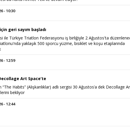
 - 10:30
 için geri sayım başladı
i ile Türkiye Triatlon Federasyonu iş birliğiyle 2 Ağustos'ta düzenlen
iatlonu'nda yaklaşık 500 sporcu yüzme, bisiklet ve koşu etaplarında
k
 - 12:59
 Decollage Art Space’te
n “The Habits” (Alışkanlıklar) adlı sergisi 30 Ağustos’a dek Decollage Ar
lerini bekliyor
 - 12:44