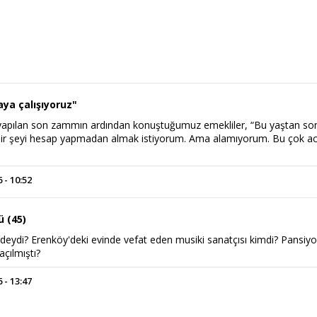
ya çalışıyoruz"
yapılan son zammın ardından konuştuğumuz emekliler, “Bu yaştan so
 bir şeyi hesap yapmadan almak istiyorum. Ama alamıyorum. Bu çok acı
 - 10:52
ü (45)
eydi? Erenköy'deki evinde vefat eden musiki sanatçısı kimdi? Pansiyo
açılmıştı?
 - 13:47