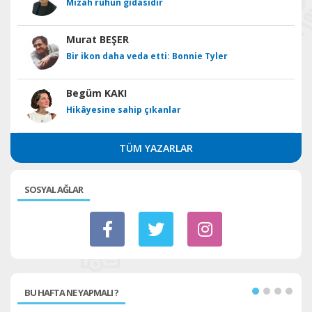
Mizah ruhun gıdasıdır
Murat BEŞER
Bir ikon daha veda etti: Bonnie Tyler
Begüm KAKI
Hikâyesine sahip çıkanlar
TÜM YAZARLAR
SOSYAL AĞLAR
BU HAFTA NE YAPMALI ?