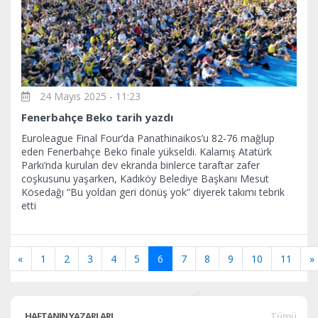
24 Mayıs 2025 - 11:23
Fenerbahçe Beko tarih yazdı
Euroleague Final Four’da Panathinaikos’u 82-76 mağlup
eden Fenerbahçe Beko finale yükseldi. Kalamış Atatürk
Parkı’nda kurulan dev ekranda binlerce taraftar zafer
coşkusunu yaşarken, Kadıköy Belediye Başkanı Mesut
Kösedağı “Bu yoldan geri dönüş yok” diyerek takımı tebrik
etti
«
1
2
3
4
5
6
7
8
9
10
11
»
HAFTANIN YAZARLARI
Tümü