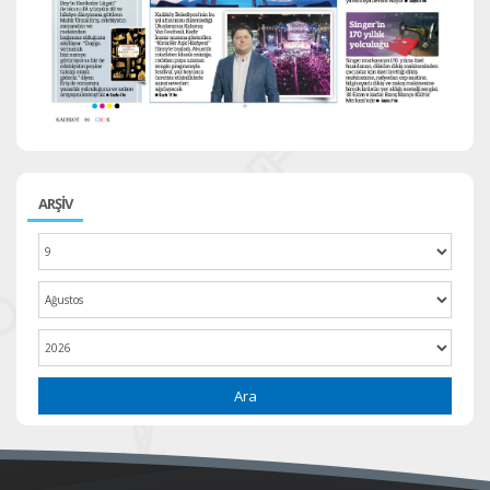
ARŞİV
Ara