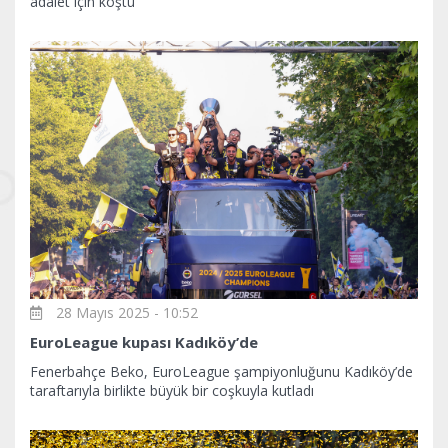
adalet için koştu
28 Mayıs 2025 - 10:52
EuroLeague kupası Kadıköy’de
Fenerbahçe Beko, EuroLeague şampiyonluğunu Kadıköy’de
taraftarıyla birlikte büyük bir coşkuyla kutladı