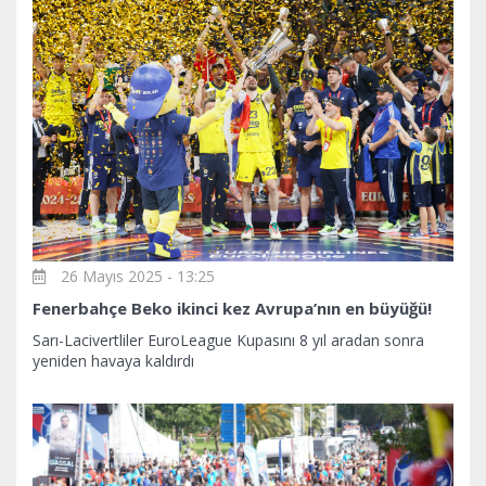
26 Mayıs 2025 - 13:25
Fenerbahçe Beko ikinci kez Avrupa’nın en büyüğü!
Sarı-Lacivertliler EuroLeague Kupasını 8 yıl aradan sonra
yeniden havaya kaldırdı