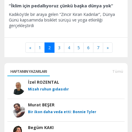
“İklim için pedallıyoruz çünkü başka dünya yok”
Kadıköy’de bir araya gelen “Zincir Kıran Kadınlar”, Dünya
Günü kapsamında bisiklet sürüşü ve yoga etkinliği
gerçekleştirdi
«
1
2
3
4
5
6
7
»
HAFTANIN YAZARLARI
Tümü
İzel ROZENTAL
Mizah ruhun gıdasıdır
Murat BEŞER
Bir ikon daha veda etti: Bonnie Tyler
Begüm KAKI