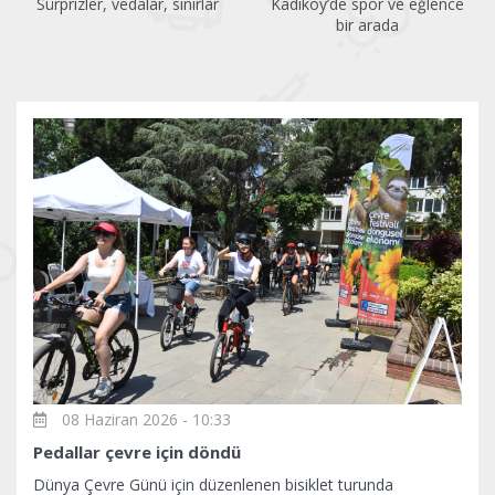
Kadıköy’de spor ve eğlence
Acıbadem Yüzme Havuzu
bir arada
yenilendi
08 Haziran 2026 - 10:33
Pedallar çevre için döndü
Dünya Çevre Günü için düzenlenen bisiklet turunda