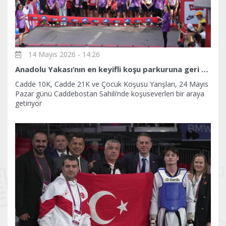
14 Mayıs 2026 - 14:26
Anadolu Yakası’nın en keyifli koşu parkuruna geri sayım
Cadde 10K, Cadde 21K ve Çocuk Koşusu Yarışları, 24 Mayıs
Pazar günü Caddebostan Sahili’nde koşuseverleri bir araya
getiriyor