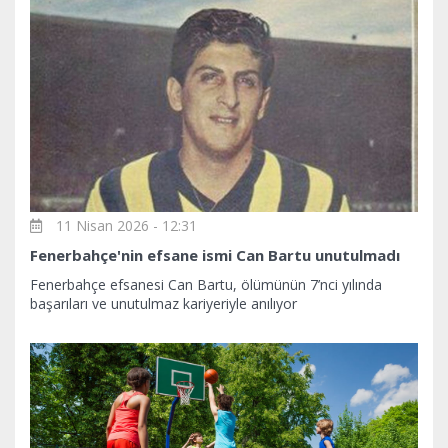
11 Nisan 2026 - 12:31
Fenerbahçe'nin efsane ismi Can Bartu unutulmadı
Fenerbahçe efsanesi Can Bartu, ölümünün 7’nci yılında
başarıları ve unutulmaz kariyeriyle anılıyor