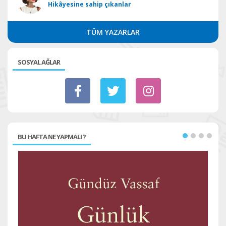
Hikâyesine sahip çıkanlar
TÜM YAZARLAR
SOSYAL AĞLAR
BU HAFTA NE YAPMALI ?