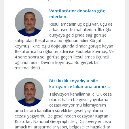
Vantilatörler depolara göç
ederken…
Resul amcanın üç oğlu var, üçü de
arkadaşımdır mahalleden. İlk oğlu
dünyaya geldiğinde sağ görüşe
sahip olan Resul amca bu oğlunun adını Kürşat
koymuş, ikinci oğlu doğduğunda dindar görüşe kayan
Resul amca bu oğlunun adını ise Ebubekir koymuş. Ve
4 sene sonra sol görüşe geçen Resul amca üçüncü
oğlunun adını Devrim koymuş… Bu gerçek bir
minimal dönü
...
Bizi kızlık soyadıyla bile
koruyan cefakar analarımız…
Televizyon kanallarına RTÜK ceza
olarak halen belgesel yayınlama
cezası veriyor mu bilemiyorum
ama bir ara kanallara sürekli belgesel yayınlama
cezası yağıyordu. Belgesel neden cezaysa? Kaptan
Kusto’lar, National Geographicler, Discoveryler ceza
amaçlı mı araştırmalar yapıp, belgeseller hazırladılar