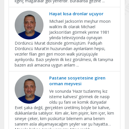
ilginç mağaralar gibi yerlerdir. Buralarda gezine
...
Hayat kısa dronlar uçuyor
Michael Jackson’ın meşhur moon
walk’ını ilk olarak Michael
Jackson’dan görmek yerine 1981
yılında televizyonda oynayan
Dördüncü Murat dizisinde görmüştüm. Padişah
Dördüncü Murat’ın huzurundan ayrılanların hepsi,
vezirler filan geri geri moon walk yürüyüşüyle
ayrılıyordu. Bazı şeylerin ilk kez görülmesi, ilk tanışma
bazen asli amacına uygun anlam
...
Pastane sosyetesine giren
orman meyvesi
Ve sonunda ‘Hazır tuzlanmış kız
isteme kahvesi’ görmek de nasip
oldu şu fani ve komik dünyada!
Evet şaka değil, gerçekten üretilmiş böyle bir kahve,
dükkanlarda satılıyor. Kim alır, kim pişirir, kim içer, kim
sineye çeker, kim püskürtür bilemem ama benim
sanırım asla alışamayacağım şeyler var şu hayatta…