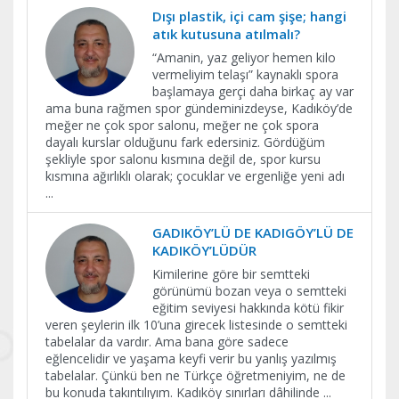
Dışı plastik, içi cam şişe; hangi
atık kutusuna atılmalı?
“Amanin, yaz geliyor hemen kilo
vermeliyim telaşı” kaynaklı spora
başlamaya gerçi daha birkaç ay var
ama buna rağmen spor gündeminizdeyse, Kadıköy’de
meğer ne çok spor salonu, meğer ne çok spora
dayalı kurslar olduğunu fark edersiniz. Gördüğüm
şekliyle spor salonu kısmına değil de, spor kursu
kısmına ağırlıklı olarak; çocuklar ve ergenliğe yeni adı
...
GADIKÖY’LÜ DE KADIGÖY’LÜ DE
KADIKÖY’LÜDÜR
Kimilerine göre bir semtteki
görünümü bozan veya o semtteki
eğitim seviyesi hakkında kötü fikir
veren şeylerin ilk 10’una girecek listesinde o semtteki
tabelalar da vardır. Ama bana göre sadece
eğlencelidir ve yaşama keyfi verir bu yanlış yazılmış
tabelalar. Çünkü ben ne Türkçe öğretmeniyim, ne de
bu konuda takıntılıyım. Kadıköy sınırları dâhilinde
...