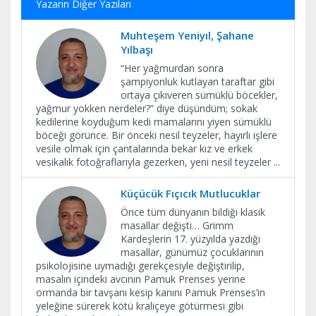
Yazarın Diğer Yazıları
Muhteşem Yeniyıl, Şahane
Yılbaşı
“Her yağmurdan sonra
şampiyonluk kutlayan taraftar gibi
ortaya çıkıveren sümüklü böcekler,
yağmur yokken nerdeler?” diye düşündüm; sokak
kedilerine koyduğum kedi mamalarını yiyen sümüklü
böceği görünce. Bir önceki nesil teyzeler, hayırlı işlere
vesile olmak için çantalarında bekar kız ve erkek
vesikalık fotoğraflarıyla gezerken, yeni nesil teyzeler
...
Küçücük Fıçıcık Mutlucuklar
Önce tüm dünyanın bildiği klasik
masallar değişti… Grimm
Kardeşlerin 17. yüzyılda yazdığı
masallar, günümüz çocuklarının
psikolojisine uymadığı gerekçesiyle değiştirilip,
masalın içindeki avcının Pamuk Prenses yerine
ormanda bir tavşanı kesip kanını Pamuk Prenses’in
yeleğine sürerek kötü kraliçeye götürmesi gibi