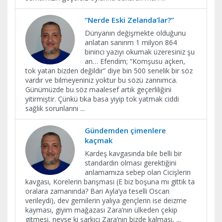
“Nerde Eski Zelanda’lar?”
Dünyanın değişmekte olduğunu
anlatan sanırım 1 milyon 864
bininci yazıyı okumak üzeresiniz şu
an… Efendim; “Komşusu açken,
tok yatan bizden değildir” diye bin 500 senelik bir söz
vardır ve bilmeyeniniz yoktur bu sözü zannımca.
Günümüzde bu söz maalesef artık geçerliliğini
yitirmiştir. Çünkü tıka basa yiyip tok yatmak ciddi
sağlık sorunlarını
...
Gündemden çimenlere
kaçmak
Kardeş kavgasında bile belli bir
standardın olması gerektiğini
anlamamıza sebep olan Cicişlerin
kavgası, Korelerin barışması (E biz boşuna mı gittik ta
oralara zamanında? Bari Ayla’ya teselli Oscarı
verileydi), dev gemilerin yalıya gençlerin ise deizme
kayması, giyim mağazası Zara’nın ülkeden çekip
gitmesi, neyse ki şarkıcı Zara’nın bizde kalması,
...