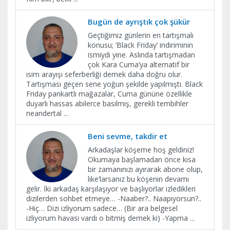
Bugün de ayrıştık çok şükür
Geçtiğimiz günlerin en tartışmalı
konusu; ‘Black Friday’ indiriminin
ismiydi yine. Aslında tartışmadan
çok Kara Cuma’ya alternatif bir
isim arayışı seferberliği demek daha doğru olur.
Tartışması geçen sene yoğun şekilde yapılmıştı. Black
Friday pankartlı mağazalar, Cuma gününe özellikle
duyarlı hassas abilerce basılmış, gerekli tembihler
neandertal
...
Beni sevme, takdir et
Arkadaşlar köşeme hoş geldiniz!
Okumaya başlamadan önce kısa
bir zamanınızı ayırarak abone olup,
like’larsanız bu köşenin devamı
gelir. İki arkadaş karşılaşıyor ve başlıyorlar izledikleri
dizilerden sohbet etmeye… -Naaber?.. Naapıyorsun?..
-Hiç… Dizi izliyorum sadece… (Bir ara belgesel
izliyorum havası vardı o bitmiş demek ki) -Yapma
...