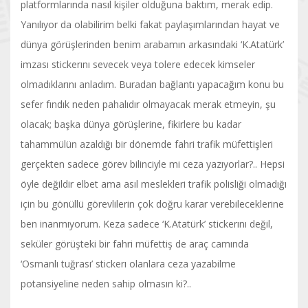
platformlarında nasıl kişiler olduğuna baktım, merak edip.
Yanılıyor da olabilirim belki fakat paylaşımlarından hayat ve
dünya görüşlerinden benim arabamın arkasındaki ‘K.Atatürk’
imzası stickerını sevecek veya tolere edecek kimseler
olmadıklarını anladım. Buradan bağlantı yapacağım konu bu
sefer fındık neden pahalıdır olmayacak merak etmeyin, şu
olacak; başka dünya görüşlerine, fikirlere bu kadar
tahammülün azaldığı bir dönemde fahri trafik müfettişleri
gerçekten sadece görev bilinciyle mi ceza yazıyorlar?.. Hepsi
öyle değildir elbet ama asıl meslekleri trafik polisliği olmadığı
için bu gönüllü görevlilerin çok doğru karar verebileceklerine
ben inanmıyorum. Keza sadece ‘K.Atatürk’ stickerını değil,
seküler görüşteki bir fahri müfettiş de araç camında
‘Osmanlı tuğrası’ stickerı olanlara ceza yazabilme
potansiyeline neden sahip olmasın ki?..