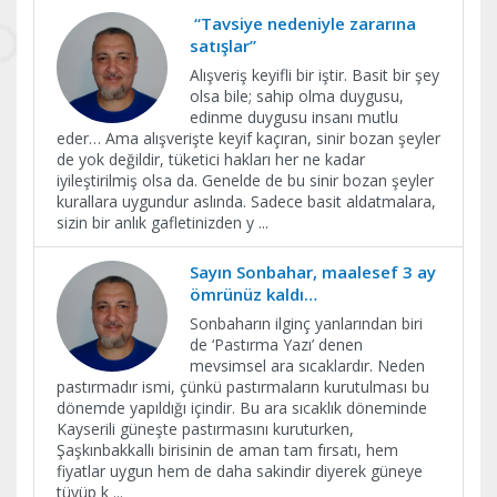
“Tavsiye nedeniyle zararına
satışlar”
Alışveriş keyifli bir iştir. Basit bir şey
olsa bile; sahip olma duygusu,
edinme duygusu insanı mutlu
eder… Ama alışverişte keyif kaçıran, sinir bozan şeyler
de yok değildir, tüketici hakları her ne kadar
iyileştirilmiş olsa da. Genelde de bu sinir bozan şeyler
kurallara uygundur aslında. Sadece basit aldatmalara,
sizin bir anlık gafletinizden y
...
Sayın Sonbahar, maalesef 3 ay
ömrünüz kaldı…
Sonbaharın ilginç yanlarından biri
de ‘Pastırma Yazı’ denen
mevsimsel ara sıcaklardır. Neden
pastırmadır ismi, çünkü pastırmaların kurutulması bu
dönemde yapıldığı içindir. Bu ara sıcaklık döneminde
Kayserili güneşte pastırmasını kuruturken,
Şaşkınbakkallı birisinin de aman tam fırsatı, hem
fiyatlar uygun hem de daha sakindir diyerek güneye
tüyüp k
...