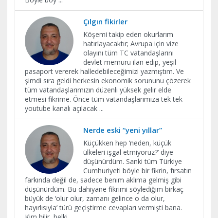
Çılgın fikirler
Köşemi takip eden okurlarım
hatırlayacaktır; Avrupa için vize
olayını tüm TC vatandaşlarını
devlet memuru ilan edip, yeşil
pasaport vererek halledebileceğimizi yazmıştım. Ve
şimdi sıra geldi herkesin ekonomik sorununu çözerek
tüm vatandaşlarımızın düzenli yüksek gelir elde
etmesi fikrime. Önce tüm vatandaşlarımıza tek tek
youtube kanalı açılacak
...
Nerde eski “yeni yıllar”
Küçükken hep ‘neden, küçük
ülkeleri işgal etmiyoruz?’ diye
düşünürdüm. Sanki tüm Türkiye
Cumhuriyeti böyle bir fikrin, fırsatın
farkında değil de, sadece benim aklıma gelmiş gibi
düşünürdüm. Bu dahiyane fikrimi söylediğim birkaç
büyük de ‘olur olur, zamanı gelince o da olur,
hayırlısıyla’ türü geçiştirme cevapları vermişti bana.
Kim bilir, belki
...