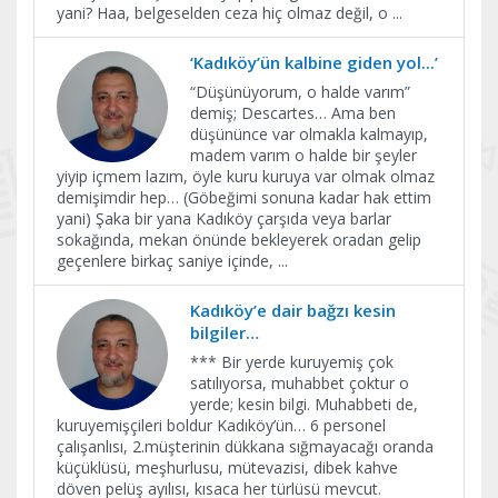
yani? Haa, belgeselden ceza hiç olmaz değil, o
...
‘Kadıköy’ün kalbine giden yol...’
“Düşünüyorum, o halde varım”
demiş; Descartes… Ama ben
düşününce var olmakla kalmayıp,
madem varım o halde bir şeyler
yiyip içmem lazım, öyle kuru kuruya var olmak olmaz
demişimdir hep… (Göbeğimi sonuna kadar hak ettim
yani) Şaka bir yana Kadıköy çarşıda veya barlar
sokağında, mekan önünde bekleyerek oradan gelip
geçenlere birkaç saniye içinde,
...
Kadıköy’e dair bağzı kesin
bilgiler…
*** Bir yerde kuruyemiş çok
satılıyorsa, muhabbet çoktur o
yerde; kesin bilgi. Muhabbeti de,
kuruyemişçileri boldur Kadıköy’ün… 6 personel
çalışanlısı, 2.müşterinin dükkana sığmayacağı oranda
küçüklüsü, meşhurlusu, mütevazisi, dibek kahve
döven pelüş ayılısı, kısaca her türlüsü mevcut.