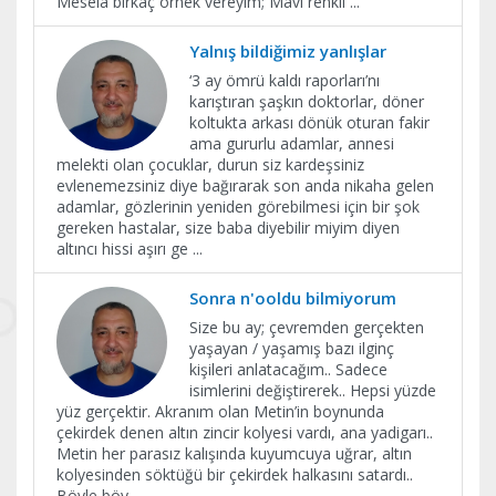
Mesela birkaç örnek vereyim; Mavi renkli
...
Yalnış bildiğimiz yanlışlar
‘3 ay ömrü kaldı raporları’nı
karıştıran şaşkın doktorlar, döner
koltukta arkası dönük oturan fakir
ama gururlu adamlar, annesi
melekti olan çocuklar, durun siz kardeşsiniz
evlenemezsiniz diye bağırarak son anda nikaha gelen
adamlar, gözlerinin yeniden görebilmesi için bir şok
gereken hastalar, size baba diyebilir miyim diyen
altıncı hissi aşırı ge
...
Sonra n'ooldu bilmiyorum
Size bu ay; çevremden gerçekten
yaşayan / yaşamış bazı ilginç
kişileri anlatacağım.. Sadece
isimlerini değiştirerek.. Hepsi yüzde
yüz gerçektir. Akranım olan Metin’in boynunda
çekirdek denen altın zincir kolyesi vardı, ana yadigarı..
Metin her parasız kalışında kuyumcuya uğrar, altın
kolyesinden söktüğü bir çekirdek halkasını satardı..
Böyle böy
...