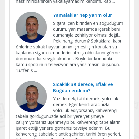
hast’ mırıldanırken yakalayamadım kendimi. Rap
...
Yamalaklar hep yarım olur
Sigara içen birinden en soğuduğum
durum, yan masamda içerek beni
dumanıyla zehirliyor olması değil…
Peki hangi durum? Sokaklara, kapı
önlerine sokak hayvanlarının içmesi için konulan su
kaplarına sigara izmaritlerini atmış olduklarını görme
durumumdur sevgili okurlar… Böyle bir konudaki
kamu spotunun televizyonlara yansımasını düşünün.
‘Lütfen s
...
Sıcaklık 39 derece, Eflak ve
Boğdan eridi mi?
Yaz demek; tatil demek, yolculuk
demek. Eğer kendi aracınızla
yolculuk ediyorsanız, kahverengi
tabela gördüğünüzde acil bir yere yetişmeye
çalışmıyorsanız üşenmeyip bu kahverengi tabelaların
işaret ettiği yerlere gitmenizi tavsiye ederim. Bu
kahverengi tabelalar; antik şehirler, tarihi ören yerleri,