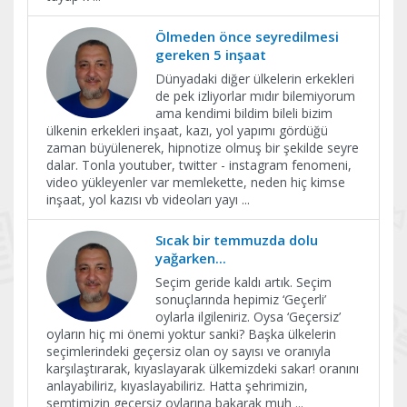
Ölmeden önce seyredilmesi
gereken 5 inşaat
Dünyadaki diğer ülkelerin erkekleri
de pek izliyorlar mıdır bilemiyorum
ama kendimi bildim bileli bizim
ülkenin erkekleri inşaat, kazı, yol yapımı gördüğü
zaman büyülenerek, hipnotize olmuş bir şekilde seyre
dalar. Tonla youtuber, twitter - instagram fenomeni,
video yükleyenler var memlekette, neden hiç kimse
inşaat, yol kazısı vb videoları yayı
...
Sıcak bir temmuzda dolu
yağarken...
Seçim geride kaldı artık. Seçim
sonuçlarında hepimiz ‘Geçerli’
oylarla ilgileniriz. Oysa ‘Geçersiz’
oyların hiç mi önemi yoktur sanki? Başka ülkelerin
seçimlerindeki geçersiz olan oy sayısı ve oranıyla
karşılaştırarak, kıyaslayarak ülkemizdeki sakar! oranını
anlayabiliriz, kıyaslayabiliriz. Hatta şehrimizin,
semtimizin geçersiz oylarına bakarak muh
...