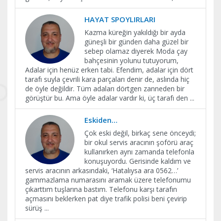
HAYAT SPOYLIRLARI
Kazma küreğin yakıldığı bir ayda
güneşli bir günden daha güzel bir
sebep olamaz diyerek Moda çay
bahçesinin yolunu tutuyorum,
Adalar için henüz erken tabi. Efendim, adalar için dört
tarafı suyla çevrili kara parçaları denir de, aslında hiç
de öyle değildir. Tüm adaları dörtgen zanneden bir
görüştür bu. Ama öyle adalar vardır ki, üç tarafı den
...
Eskiden…
Çok eski değil, birkaç sene önceydi;
bir okul servis aracının şoförü araç
kullanırken aynı zamanda telefonla
konuşuyordu. Gerisinde kaldım ve
servis aracının arkasındaki, ‘Hatalıysa ara 0562…’
gammazlama numarasını aramak üzere telefonumu
çıkarttım tuşlarına bastım. Telefonu karşı tarafın
açmasını beklerken pat diye trafik polisi beni çevirip
sürüş
...