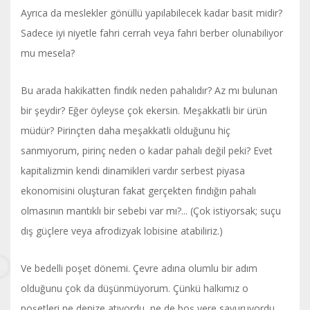
Ayrıca da meslekler gönüllü yapılabilecek kadar basit midir?
Sadece iyi niyetle fahri cerrah veya fahri berber olunabiliyor
mu mesela?
Bu arada hakikatten fındık neden pahalıdır? Az mı bulunan
bir şeydir? Eğer öyleyse çok ekersin. Meşakkatli bir ürün
müdür? Pirinçten daha meşakkatli olduğunu hiç
sanmıyorum, pirinç neden o kadar pahalı değil peki? Evet
kapitalizmin kendi dinamikleri vardır serbest piyasa
ekonomisini oluşturan fakat gerçekten fındığın pahalı
olmasının mantıklı bir sebebi var mı?... (Çok istiyorsak; suçu
dış güçlere veya afrodizyak lobisine atabiliriz.)
Ve bedelli poşet dönemi. Çevre adına olumlu bir adım
olduğunu çok da düşünmüyorum. Çünkü halkımız o
poşetleri ne denize atıyordu, ne de boş yere savuruyordu.