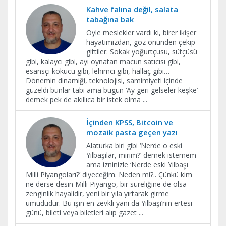
Kahve falına değil, salata
tabağına bak
Öyle meslekler vardı ki, birer ikişer
hayatımızdan, göz önünden çekip
gittiler. Sokak yoğurtçusu, sütçüsü
gibi, kalaycı gibi, ayı oynatan macun satıcısı gibi,
esansçı kokucu gibi, lehimci gibi, hallaç gibi…
Dönemin dinamiği, teknolojisi, samimiyeti içinde
güzeldi bunlar tabi ama bugün ‘Ay geri gelseler keşke’
demek pek de akıllıca bir istek olma
...
İçinden KPSS, Bitcoin ve
mozaik pasta geçen yazı
Alaturka biri gibi ‘Nerde o eski
Yılbaşılar, mirim?’ demek istemem
ama izninizle ‘Nerde eski Yılbaşı
Milli Piyangoları?’ diyeceğim. Neden mi?.. Çünkü kim
ne derse desin Milli Piyango, bir süreliğine de olsa
zenginlik hayalidir, yeni bir yıla yırtarak girme
umududur. Bu işin en zevkli yanı da Yılbaşı’nın ertesi
günü, bileti veya biletleri alıp gazet
...