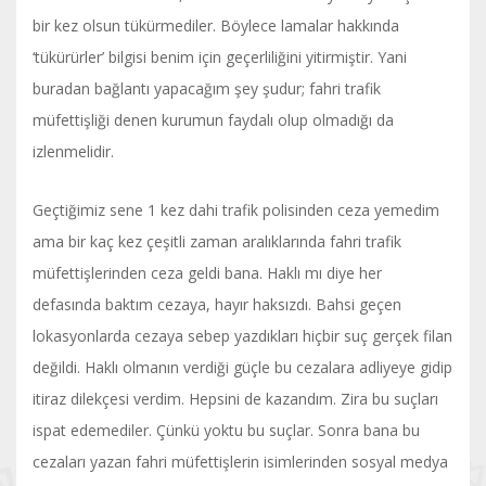
bir kez olsun tükürmediler. Böylece lamalar hakkında
‘tükürürler’ bilgisi benim için geçerliliğini yitirmiştir. Yani
buradan bağlantı yapacağım şey şudur; fahri trafik
müfettişliği denen kurumun faydalı olup olmadığı da
izlenmelidir.
Geçtiğimiz sene 1 kez dahi trafik polisinden ceza yemedim
ama bir kaç kez çeşitli zaman aralıklarında fahri trafik
müfettişlerinden ceza geldi bana. Haklı mı diye her
defasında baktım cezaya, hayır haksızdı. Bahsi geçen
lokasyonlarda cezaya sebep yazdıkları hiçbir suç gerçek filan
değildi. Haklı olmanın verdiği güçle bu cezalara adliyeye gidip
itiraz dilekçesi verdim. Hepsini de kazandım. Zira bu suçları
ispat edemediler. Çünkü yoktu bu suçlar. Sonra bana bu
cezaları yazan fahri müfettişlerin isimlerinden sosyal medya