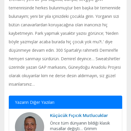
temennisinde herkes bulunmuştur ben başka bir temennide
bulunayım; yeni bir yıla içinizdeki çocukla girin. Yorganın sizi
bütün canavarlardan koruyacağına olan inancınızı hiç
kaybetmeyin. Park yapmak yasaktır yazısı görünce; ‘Neden
böyle yazmışlar acaba burada hiç çocuk yok mu?!..’ diye
düşünmeye devam edin. 300 Spartalı’yı rahmetli Demirel’le
hemşeri sanmayı sürdürün. Demirel deyince… Sweatshirtler
üzerinde yazan GAP markasını, Güneydoğu Anadolu Projesi
olarak okuyanlar kim ne derse desin aldırmayın, siz güzel
insanlarsınız…
Yazarın Diğer Yazıları
Küçücük Fıçıcık Mutlucuklar
Önce tüm dünyanın bildiği klasik
masallar değişti… Grimm