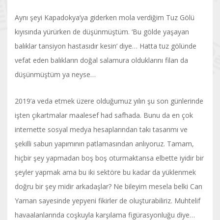
Aynı şeyi Kapadokya’ya giderken mola verdiğim Tuz Gölü
kıyısında yürürken de düşünmüştüm. ‘Bu gölde yaşayan
balıklar tansiyon hastasıdır kesin’ diye… Hatta tuz gölünde
vefat eden balıkların doğal salamura olduklarını filan da
düşünmüştüm ya neyse…
2019’a veda etmek üzere olduğumuz yılın şu son günlerinde
işten çıkartmalar maalesef had safhada. Bunu da en çok
internette sosyal medya hesaplarından takı tasarımı ve
şekilli sabun yapımının patlamasından anlıyoruz. Tamam,
hiçbir şey yapmadan boş boş oturmaktansa elbette iyidir bir
şeyler yapmak ama bu iki sektöre bu kadar da yüklenmek
doğru bir şey midir arkadaşlar? Ne bileyim mesela belki Can
Yaman sayesinde yepyeni fikirler de oluşturabiliriz. Muhtelif
havaalanlarında coşkuyla karşılama figürasyonluğu diye…