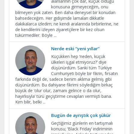
alanlarının çok dar, küçük olduğu
konusuna girmeyeceğim, onu
bilmeyen yok zaten. Ben daha deneysel bir konudan
bahsedeceğim. Her gidişimde lamaları dikkatle
dakikalarca izledim; ne kendi aralarında birbirlerine, ne
de kendilerini izleyen ziyaretçilere bir kez olsun
tükürmediler. Böyle
...
Nerde eski “yeni yıllar”
Küçükken hep ‘neden, küçük
ülkeleri işgal etmiyoruz?’ diye
düşünürdüm. Sanki tüm Türkiye
Cumhuriyeti böyle bir fikrin, fırsatın
farkında değil de, sadece benim aklıma gelmiş gibi
düşünürdüm. Bu dahiyane fikrimi söylediğim birkaç
büyük de ‘olur olur, zamanı gelince o da olur,
hayırlısıyla’ türü geçiştirme cevapları vermişti bana.
Kim bilir, belki
...
Bugün de ayrıştık çok şükür
Geçtiğimiz günlerin en tartışmalı
konusu; ‘Black Friday’ indiriminin