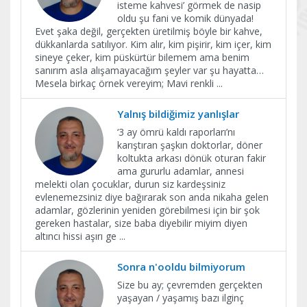
isteme kahvesi’ görmek de nasip
oldu şu fani ve komik dünyada!
Evet şaka değil, gerçekten üretilmiş böyle bir kahve,
dükkanlarda satılıyor. Kim alır, kim pişirir, kim içer, kim
sineye çeker, kim püskürtür bilemem ama benim
sanırım asla alışamayacağım şeyler var şu hayatta…
Mesela birkaç örnek vereyim; Mavi renkli
...
Yalnış bildiğimiz yanlışlar
‘3 ay ömrü kaldı raporları’nı
karıştıran şaşkın doktorlar, döner
koltukta arkası dönük oturan fakir
ama gururlu adamlar, annesi
melekti olan çocuklar, durun siz kardeşsiniz
evlenemezsiniz diye bağırarak son anda nikaha gelen
adamlar, gözlerinin yeniden görebilmesi için bir şok
gereken hastalar, size baba diyebilir miyim diyen
altıncı hissi aşırı ge
...
Sonra n'ooldu bilmiyorum
Size bu ay; çevremden gerçekten
yaşayan / yaşamış bazı ilginç