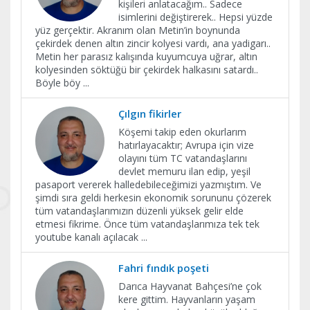
kişileri anlatacağım.. Sadece
isimlerini değiştirerek.. Hepsi yüzde
yüz gerçektir. Akranım olan Metin’in boynunda
çekirdek denen altın zincir kolyesi vardı, ana yadigarı..
Metin her parasız kalışında kuyumcuya uğrar, altın
kolyesinden söktüğü bir çekirdek halkasını satardı..
Böyle böy
...
Çılgın fikirler
Köşemi takip eden okurlarım
hatırlayacaktır; Avrupa için vize
olayını tüm TC vatandaşlarını
devlet memuru ilan edip, yeşil
pasaport vererek halledebileceğimizi yazmıştım. Ve
şimdi sıra geldi herkesin ekonomik sorununu çözerek
tüm vatandaşlarımızın düzenli yüksek gelir elde
etmesi fikrime. Önce tüm vatandaşlarımıza tek tek
youtube kanalı açılacak
...
Fahri fındık poşeti
Darıca Hayvanat Bahçesi’ne çok
kere gittim. Hayvanların yaşam