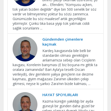
an… Efendim; “Komşusu açken,
tok yatan bizden değildir” diye bin 500 senelik bir söz
vardır ve bilmeyeniniz yoktur bu sözü zannımca.
Günümüzde bu söz maalesef artık geçerliliğini
yitirmiştir. Çünkü tıka basa yiyip tok yatmak ciddi
sağlık sorunlarını
...
Gündemden çimenlere
kaçmak
Kardeş kavgasında bile belli bir
standardın olması gerektiğini
anlamamıza sebep olan Cicişlerin
kavgası, Korelerin barışması (E biz boşuna mı gittik ta
oralara zamanında? Bari Ayla’ya teselli Oscarı
verileydi), dev gemilerin yalıya gençlerin ise deizme
kayması, giyim mağazası Zara’nın ülkeden çekip
gitmesi, neyse ki şarkıcı Zara’nın bizde kalması,
...
HAYAT SPOYLIRLARI
Kazma küreğin yakıldığı bir ayda
güneşli bir günden daha güzel bir
sebep olamaz diyerek Moda çay