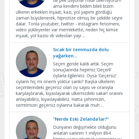
de pek izliyorlar mıdır bilemiyorum
ama kendimi bildim bileli bizim
ülkenin erkekleri inşaat, kazı, yol yapımı gördüğü
zaman büyülenerek, hipnotize olmuş bir şekilde seyre
dalar. Tonla youtuber, twitter - instagram fenomeni,
video yükleyenler var memlekette, neden hiç kimse
inşaat, yol kazısı vb videoları yayı
...
Sıcak bir temmuzda dolu
yağarken...
Seçim geride kaldı artık. Seçim
sonuçlarında hepimiz ‘Geçerli’
oylarla ilgileniriz. Oysa ‘Geçersiz’
oyların hiç mi önemi yoktur sanki? Başka ülkelerin
seçimlerindeki geçersiz olan oy sayısı ve oranıyla
karşılaştırarak, kıyaslayarak ülkemizdeki sakar! oranını
anlayabiliriz, kıyaslayabiliriz. Hatta şehrimizin,
semtimizin geçersiz oylarına bakarak muh
...
“Nerde Eski Zelanda’lar?”
Dünyanın değişmekte olduğunu
anlatan sanırım 1 milyon 864
bininci yazıyı okumak üzeresiniz şu