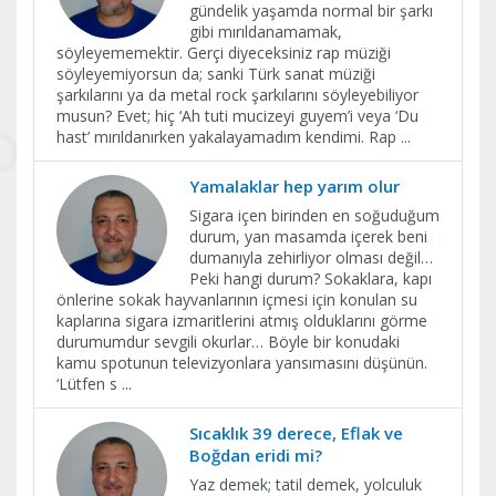
gündelik yaşamda normal bir şarkı
gibi mırıldanamamak,
söyleyememektir. Gerçi diyeceksiniz rap müziği
söyleyemiyorsun da; sanki Türk sanat müziği
şarkılarını ya da metal rock şarkılarını söyleyebiliyor
musun? Evet; hiç ‘Ah tuti mucizeyi guyem’i veya ‘Du
hast’ mırıldanırken yakalayamadım kendimi. Rap
...
Yamalaklar hep yarım olur
Sigara içen birinden en soğuduğum
durum, yan masamda içerek beni
dumanıyla zehirliyor olması değil…
Peki hangi durum? Sokaklara, kapı
önlerine sokak hayvanlarının içmesi için konulan su
kaplarına sigara izmaritlerini atmış olduklarını görme
durumumdur sevgili okurlar… Böyle bir konudaki
kamu spotunun televizyonlara yansımasını düşünün.
‘Lütfen s
...
Sıcaklık 39 derece, Eflak ve
Boğdan eridi mi?
Yaz demek; tatil demek, yolculuk