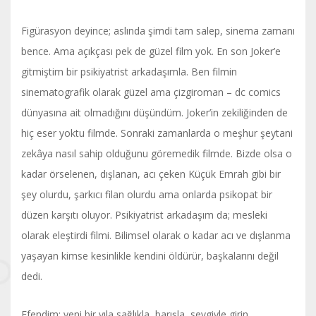
Figürasyon deyince; aslında şimdi tam salep, sinema zamanı
bence. Ama açıkçası pek de güzel film yok. En son Joker’e
gitmiştim bir psikiyatrist arkadaşımla. Ben filmin
sinematografik olarak güzel ama çizgiroman – dc comics
dünyasına ait olmadığını düşündüm. Joker’in zekiliğinden de
hiç eser yoktu filmde. Sonraki zamanlarda o meşhur şeytani
zekâya nasıl sahip olduğunu göremedik filmde. Bizde olsa o
kadar örselenen, dışlanan, acı çeken Küçük Emrah gibi bir
şey olurdu, şarkıcı filan olurdu ama onlarda psikopat bir
düzen karşıtı oluyor. Psikiyatrist arkadaşım da; mesleki
olarak eleştirdi filmi. Bilimsel olarak o kadar acı ve dışlanma
yaşayan kimse kesinlikle kendini öldürür, başkalarını değil
dedi.
Efendim; yeni bir yıla sağlıkla, barışla, sevgiyle girin