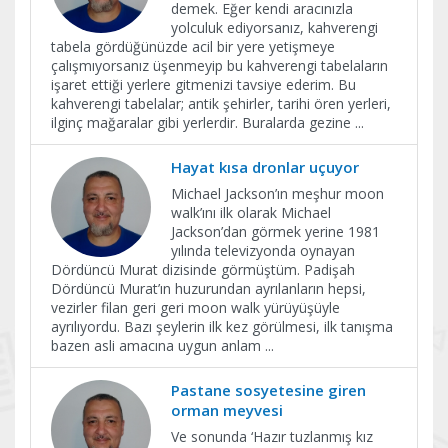
demek. Eğer kendi aracınızla
yolculuk ediyorsanız, kahverengi
tabela gördüğünüzde acil bir yere yetişmeye
çalışmıyorsanız üşenmeyip bu kahverengi tabelaların
işaret ettiği yerlere gitmenizi tavsiye ederim. Bu
kahverengi tabelalar; antik şehirler, tarihi ören yerleri,
ilginç mağaralar gibi yerlerdir. Buralarda gezine
...
Hayat kısa dronlar uçuyor
Michael Jackson’ın meşhur moon
walk’ını ilk olarak Michael
Jackson’dan görmek yerine 1981
yılında televizyonda oynayan
Dördüncü Murat dizisinde görmüştüm. Padişah
Dördüncü Murat’ın huzurundan ayrılanların hepsi,
vezirler filan geri geri moon walk yürüyüşüyle
ayrılıyordu. Bazı şeylerin ilk kez görülmesi, ilk tanışma
bazen asli amacına uygun anlam
...
Pastane sosyetesine giren
orman meyvesi
Ve sonunda ‘Hazır tuzlanmış kız