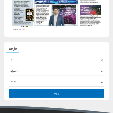
ARŞİV
Ara