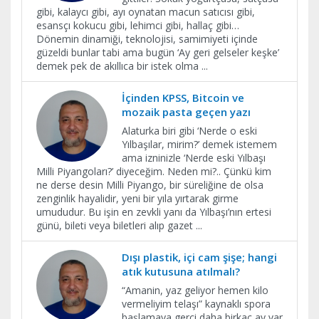
gibi, kalaycı gibi, ayı oynatan macun satıcısı gibi,
esansçı kokucu gibi, lehimci gibi, hallaç gibi…
Dönemin dinamiği, teknolojisi, samimiyeti içinde
güzeldi bunlar tabi ama bugün ‘Ay geri gelseler keşke’
demek pek de akıllıca bir istek olma
...
İçinden KPSS, Bitcoin ve
mozaik pasta geçen yazı
Alaturka biri gibi ‘Nerde o eski
Yılbaşılar, mirim?’ demek istemem
ama izninizle ‘Nerde eski Yılbaşı
Milli Piyangoları?’ diyeceğim. Neden mi?.. Çünkü kim
ne derse desin Milli Piyango, bir süreliğine de olsa
zenginlik hayalidir, yeni bir yıla yırtarak girme
umududur. Bu işin en zevkli yanı da Yılbaşı’nın ertesi
günü, bileti veya biletleri alıp gazet
...
Dışı plastik, içi cam şişe; hangi
atık kutusuna atılmalı?
“Amanin, yaz geliyor hemen kilo
vermeliyim telaşı” kaynaklı spora
başlamaya gerçi daha birkaç ay var