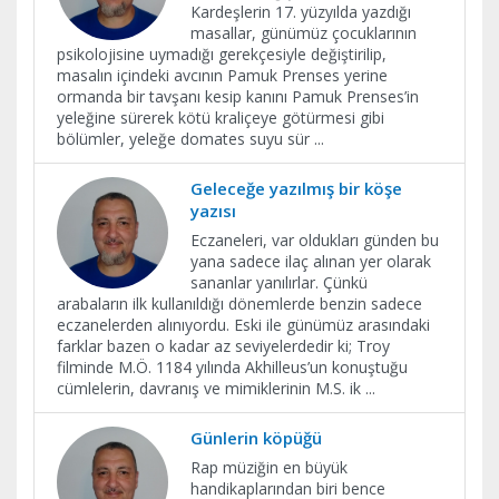
Kardeşlerin 17. yüzyılda yazdığı
masallar, günümüz çocuklarının
psikolojisine uymadığı gerekçesiyle değiştirilip,
masalın içindeki avcının Pamuk Prenses yerine
ormanda bir tavşanı kesip kanını Pamuk Prenses’in
yeleğine sürerek kötü kraliçeye götürmesi gibi
bölümler, yeleğe domates suyu sür
...
Geleceğe yazılmış bir köşe
yazısı
Eczaneleri, var oldukları günden bu
yana sadece ilaç alınan yer olarak
sananlar yanılırlar. Çünkü
arabaların ilk kullanıldığı dönemlerde benzin sadece
eczanelerden alınıyordu. Eski ile günümüz arasındaki
farklar bazen o kadar az seviyelerdedir ki; Troy
filminde M.Ö. 1184 yılında Akhilleus’un konuştuğu
cümlelerin, davranış ve mimiklerinin M.S. ik
...
Günlerin köpüğü
Rap müziğin en büyük
handikaplarından biri bence