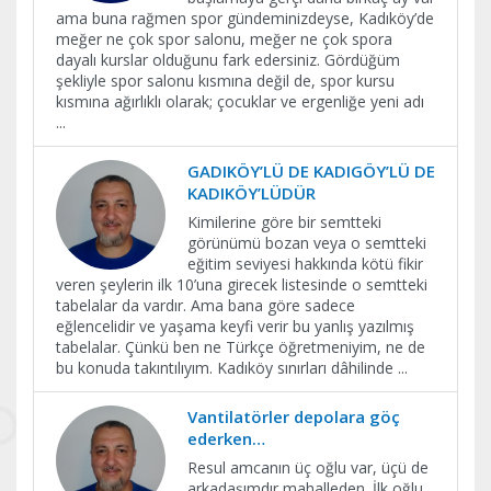
ama buna rağmen spor gündeminizdeyse, Kadıköy’de
meğer ne çok spor salonu, meğer ne çok spora
dayalı kurslar olduğunu fark edersiniz. Gördüğüm
şekliyle spor salonu kısmına değil de, spor kursu
kısmına ağırlıklı olarak; çocuklar ve ergenliğe yeni adı
...
GADIKÖY’LÜ DE KADIGÖY’LÜ DE
KADIKÖY’LÜDÜR
Kimilerine göre bir semtteki
görünümü bozan veya o semtteki
eğitim seviyesi hakkında kötü fikir
veren şeylerin ilk 10’una girecek listesinde o semtteki
tabelalar da vardır. Ama bana göre sadece
eğlencelidir ve yaşama keyfi verir bu yanlış yazılmış
tabelalar. Çünkü ben ne Türkçe öğretmeniyim, ne de
bu konuda takıntılıyım. Kadıköy sınırları dâhilinde
...
Vantilatörler depolara göç
ederken…
Resul amcanın üç oğlu var, üçü de
arkadaşımdır mahalleden. İlk oğlu