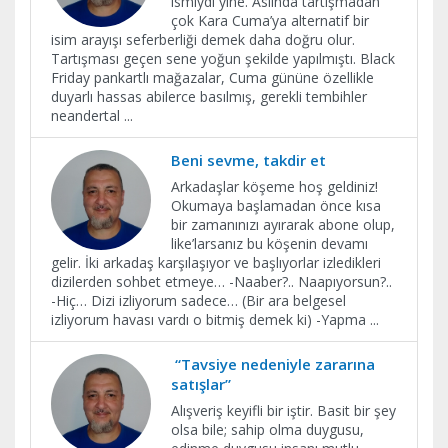
ismiydi yine. Aslında tartışmadan
çok Kara Cuma’ya alternatif bir
isim arayışı seferberliği demek daha doğru olur.
Tartışması geçen sene yoğun şekilde yapılmıştı. Black
Friday pankartlı mağazalar, Cuma gününe özellikle
duyarlı hassas abilerce basılmış, gerekli tembihler
neandertal
...
Beni sevme, takdir et
Arkadaşlar köşeme hoş geldiniz!
Okumaya başlamadan önce kısa
bir zamanınızı ayırarak abone olup,
like’larsanız bu köşenin devamı
gelir. İki arkadaş karşılaşıyor ve başlıyorlar izledikleri
dizilerden sohbet etmeye… -Naaber?.. Naapıyorsun?..
-Hiç… Dizi izliyorum sadece… (Bir ara belgesel
izliyorum havası vardı o bitmiş demek ki) -Yapma
...
“Tavsiye nedeniyle zararına
satışlar”
Alışveriş keyifli bir iştir. Basit bir şey
olsa bile; sahip olma duygusu,