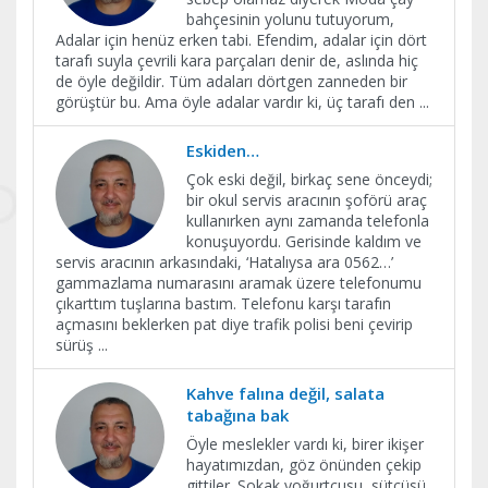
bahçesinin yolunu tutuyorum,
Adalar için henüz erken tabi. Efendim, adalar için dört
tarafı suyla çevrili kara parçaları denir de, aslında hiç
de öyle değildir. Tüm adaları dörtgen zanneden bir
görüştür bu. Ama öyle adalar vardır ki, üç tarafı den
...
Eskiden…
Çok eski değil, birkaç sene önceydi;
bir okul servis aracının şoförü araç
kullanırken aynı zamanda telefonla
konuşuyordu. Gerisinde kaldım ve
servis aracının arkasındaki, ‘Hatalıysa ara 0562…’
gammazlama numarasını aramak üzere telefonumu
çıkarttım tuşlarına bastım. Telefonu karşı tarafın
açmasını beklerken pat diye trafik polisi beni çevirip
sürüş
...
Kahve falına değil, salata
tabağına bak
Öyle meslekler vardı ki, birer ikişer
hayatımızdan, göz önünden çekip
gittiler. Sokak yoğurtçusu, sütçüsü