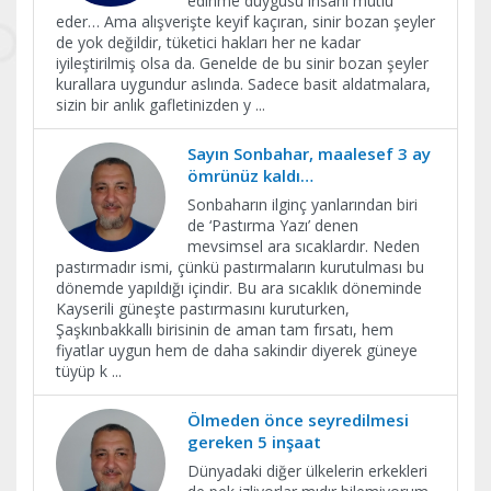
edinme duygusu insanı mutlu
eder… Ama alışverişte keyif kaçıran, sinir bozan şeyler
de yok değildir, tüketici hakları her ne kadar
iyileştirilmiş olsa da. Genelde de bu sinir bozan şeyler
kurallara uygundur aslında. Sadece basit aldatmalara,
sizin bir anlık gafletinizden y
...
Sayın Sonbahar, maalesef 3 ay
ömrünüz kaldı…
Sonbaharın ilginç yanlarından biri
de ‘Pastırma Yazı’ denen
mevsimsel ara sıcaklardır. Neden
pastırmadır ismi, çünkü pastırmaların kurutulması bu
dönemde yapıldığı içindir. Bu ara sıcaklık döneminde
Kayserili güneşte pastırmasını kuruturken,
Şaşkınbakkallı birisinin de aman tam fırsatı, hem
fiyatlar uygun hem de daha sakindir diyerek güneye
tüyüp k
...
Ölmeden önce seyredilmesi
gereken 5 inşaat
Dünyadaki diğer ülkelerin erkekleri