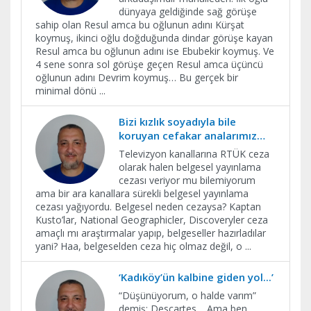
dünyaya geldiğinde sağ görüşe
sahip olan Resul amca bu oğlunun adını Kürşat
koymuş, ikinci oğlu doğduğunda dindar görüşe kayan
Resul amca bu oğlunun adını ise Ebubekir koymuş. Ve
4 sene sonra sol görüşe geçen Resul amca üçüncü
oğlunun adını Devrim koymuş… Bu gerçek bir
minimal dönü
...
Bizi kızlık soyadıyla bile
koruyan cefakar analarımız…
Televizyon kanallarına RTÜK ceza
olarak halen belgesel yayınlama
cezası veriyor mu bilemiyorum
ama bir ara kanallara sürekli belgesel yayınlama
cezası yağıyordu. Belgesel neden cezaysa? Kaptan
Kusto’lar, National Geographicler, Discoveryler ceza
amaçlı mı araştırmalar yapıp, belgeseller hazırladılar
yani? Haa, belgeselden ceza hiç olmaz değil, o
...
‘Kadıköy’ün kalbine giden yol...’
“Düşünüyorum, o halde varım”
demiş; Descartes… Ama ben