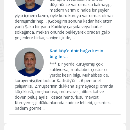
düşününce var olmakla kalmayıp,
madem varım o halde bir şeyler
yiyip içmem lazım, öyle kuru kuruya var olmak olmaz
demişimdir hep… (Göbeğimi sonuna kadar hak ettim
yani) Şaka bir yana Kadıköy çarşıda veya barlar
sokağında, mekan önünde bekleyerek oradan gelip
geçenlere birkaç saniye içinde,
...
Kadıköy’e dair bağzı kesin
bilgiler…
*** Bir yerde kuruyemiş çok
satılıyorsa, muhabbet çoktur o
yerde; kesin bilgi. Muhabbeti de,
kuruyemişçileri boldur Kadıköy’ün… 6 personel
çalışanlısı, 2.müşterinin dükkana sığmayacağı oranda
küçüklüsü, meşhurlusu, mütevazisi, dibek kahve
döven pelüş ayılısı, kısaca her türlüsü mevcut.
Kuruyemişçi dükkanlarında sadece leblebi, çekirdek,
badem görme
...