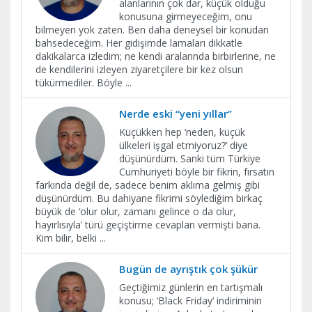
alanlarının çok dar, küçük olduğu
konusuna girmeyeceğim, onu
bilmeyen yok zaten. Ben daha deneysel bir konudan
bahsedeceğim. Her gidişimde lamaları dikkatle
dakikalarca izledim; ne kendi aralarında birbirlerine, ne
de kendilerini izleyen ziyaretçilere bir kez olsun
tükürmediler. Böyle
...
Nerde eski “yeni yıllar”
Küçükken hep ‘neden, küçük
ülkeleri işgal etmiyoruz?’ diye
düşünürdüm. Sanki tüm Türkiye
Cumhuriyeti böyle bir fikrin, fırsatın
farkında değil de, sadece benim aklıma gelmiş gibi
düşünürdüm. Bu dahiyane fikrimi söylediğim birkaç
büyük de ‘olur olur, zamanı gelince o da olur,
hayırlısıyla’ türü geçiştirme cevapları vermişti bana.
Kim bilir, belki
...
Bugün de ayrıştık çok şükür
Geçtiğimiz günlerin en tartışmalı
konusu; ‘Black Friday’ indiriminin