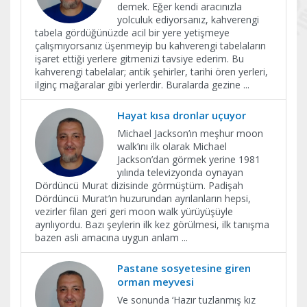
demek. Eğer kendi aracınızla
yolculuk ediyorsanız, kahverengi
tabela gördüğünüzde acil bir yere yetişmeye
çalışmıyorsanız üşenmeyip bu kahverengi tabelaların
işaret ettiği yerlere gitmenizi tavsiye ederim. Bu
kahverengi tabelalar; antik şehirler, tarihi ören yerleri,
ilginç mağaralar gibi yerlerdir. Buralarda gezine
...
Hayat kısa dronlar uçuyor
Michael Jackson’ın meşhur moon
walk’ını ilk olarak Michael
Jackson’dan görmek yerine 1981
yılında televizyonda oynayan
Dördüncü Murat dizisinde görmüştüm. Padişah
Dördüncü Murat’ın huzurundan ayrılanların hepsi,
vezirler filan geri geri moon walk yürüyüşüyle
ayrılıyordu. Bazı şeylerin ilk kez görülmesi, ilk tanışma
bazen asli amacına uygun anlam
...
Pastane sosyetesine giren
orman meyvesi
Ve sonunda ‘Hazır tuzlanmış kız