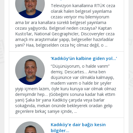
Televizyon kanallarına RTÜK ceza
olarak halen belgesel yayınlama
cezası veriyor mu bilemiyorum
ama bir ara kanallara sürekli belgesel yayınlama
cezası yağıyordu. Belgesel neden cezaysa? Kaptan
Kusto’lar, National Geographicler, Discoveryler ceza
amaçlı mı araştırmalar yapıp, belgeseller hazırladılar
yani? Haa, belgeselden ceza hiç olmaz değil, o
...
‘Kadıköy’ün kalbine giden yol...’
“Düşünüyorum, o halde varım”
demiş; Descartes… Ama ben
düşününce var olmakla kalmayıp,
madem varım o halde bir şeyler
yiyip içmem lazım, öyle kuru kuruya var olmak olmaz
demişimdir hep… (Göbeğimi sonuna kadar hak ettim
yani) Şaka bir yana Kadıköy çarşıda veya barlar
sokağında, mekan önünde bekleyerek oradan gelip
geçenlere birkaç saniye içinde,
...
Kadıköy’e dair bağzı kesin
bilgiler…