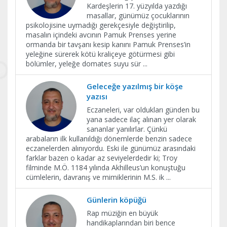
Kardeşlerin 17. yüzyılda yazdığı
masallar, günümüz çocuklarının
psikolojisine uymadığı gerekçesiyle değiştirilip,
masalın içindeki avcının Pamuk Prenses yerine
ormanda bir tavşanı kesip kanını Pamuk Prenses’in
yeleğine sürerek kötü kraliçeye götürmesi gibi
bölümler, yeleğe domates suyu sür
...
Geleceğe yazılmış bir köşe
yazısı
Eczaneleri, var oldukları günden bu
yana sadece ilaç alınan yer olarak
sananlar yanılırlar. Çünkü
arabaların ilk kullanıldığı dönemlerde benzin sadece
eczanelerden alınıyordu. Eski ile günümüz arasındaki
farklar bazen o kadar az seviyelerdedir ki; Troy
filminde M.Ö. 1184 yılında Akhilleus’un konuştuğu
cümlelerin, davranış ve mimiklerinin M.S. ik
...
Günlerin köpüğü
Rap müziğin en büyük
handikaplarından biri bence