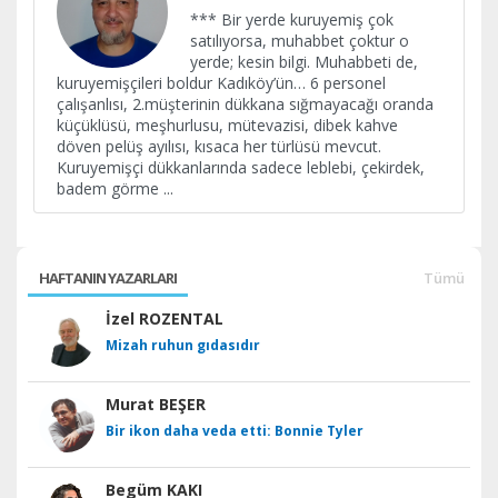
*** Bir yerde kuruyemiş çok
satılıyorsa, muhabbet çoktur o
yerde; kesin bilgi. Muhabbeti de,
kuruyemişçileri boldur Kadıköy’ün… 6 personel
çalışanlısı, 2.müşterinin dükkana sığmayacağı oranda
küçüklüsü, meşhurlusu, mütevazisi, dibek kahve
döven pelüş ayılısı, kısaca her türlüsü mevcut.
Kuruyemişçi dükkanlarında sadece leblebi, çekirdek,
badem görme
...
HAFTANIN YAZARLARI
Tümü
İzel ROZENTAL
Mizah ruhun gıdasıdır
Murat BEŞER
Bir ikon daha veda etti: Bonnie Tyler
Begüm KAKI