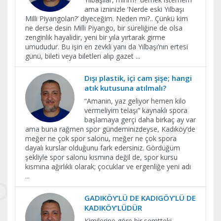
ama izninizle ‘Nerde eski Yılbaşı
Milli Piyangoları?’ diyeceğim. Neden mi?.. Çünkü kim
ne derse desin Milli Piyango, bir süreliğine de olsa
zenginlik hayalidir, yeni bir yıla yırtarak girme
umududur. Bu işin en zevkli yanı da Yılbaşı’nın ertesi
günü, bileti veya biletleri alıp gazet
...
Dışı plastik, içi cam şişe; hangi
atık kutusuna atılmalı?
“Amanin, yaz geliyor hemen kilo
vermeliyim telaşı” kaynaklı spora
başlamaya gerçi daha birkaç ay var
ama buna rağmen spor gündeminizdeyse, Kadıköy’de
meğer ne çok spor salonu, meğer ne çok spora
dayalı kurslar olduğunu fark edersiniz. Gördüğüm
şekliyle spor salonu kısmına değil de, spor kursu
kısmına ağırlıklı olarak; çocuklar ve ergenliğe yeni adı
...
GADIKÖY’LÜ DE KADIGÖY’LÜ DE
KADIKÖY’LÜDÜR
Kimilerine göre bir semtteki