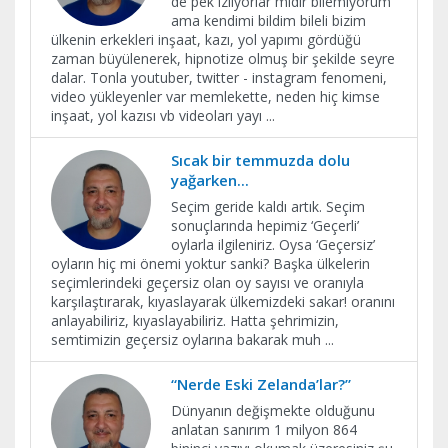
de pek izliyorlar mıdır bilemiyorum
ama kendimi bildim bileli bizim
ülkenin erkekleri inşaat, kazı, yol yapımı gördüğü
zaman büyülenerek, hipnotize olmuş bir şekilde seyre
dalar. Tonla youtuber, twitter - instagram fenomeni,
video yükleyenler var memlekette, neden hiç kimse
inşaat, yol kazısı vb videoları yayı
...
Sıcak bir temmuzda dolu
yağarken...
Seçim geride kaldı artık. Seçim
sonuçlarında hepimiz ‘Geçerli’
oylarla ilgileniriz. Oysa ‘Geçersiz’
oyların hiç mi önemi yoktur sanki? Başka ülkelerin
seçimlerindeki geçersiz olan oy sayısı ve oranıyla
karşılaştırarak, kıyaslayarak ülkemizdeki sakar! oranını
anlayabiliriz, kıyaslayabiliriz. Hatta şehrimizin,
semtimizin geçersiz oylarına bakarak muh
...
“Nerde Eski Zelanda’lar?”
Dünyanın değişmekte olduğunu
anlatan sanırım 1 milyon 864