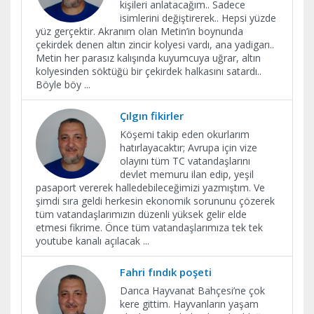
kişileri anlatacağım.. Sadece
isimlerini değiştirerek.. Hepsi yüzde
yüz gerçektir. Akranım olan Metin’in boynunda
çekirdek denen altın zincir kolyesi vardı, ana yadigarı..
Metin her parasız kalışında kuyumcuya uğrar, altın
kolyesinden söktüğü bir çekirdek halkasını satardı..
Böyle böy
...
Çılgın fikirler
Köşemi takip eden okurlarım
hatırlayacaktır; Avrupa için vize
olayını tüm TC vatandaşlarını
devlet memuru ilan edip, yeşil
pasaport vererek halledebileceğimizi yazmıştım. Ve
şimdi sıra geldi herkesin ekonomik sorununu çözerek
tüm vatandaşlarımızın düzenli yüksek gelir elde
etmesi fikrime. Önce tüm vatandaşlarımıza tek tek
youtube kanalı açılacak
...
Fahri fındık poşeti
Darıca Hayvanat Bahçesi’ne çok
kere gittim. Hayvanların yaşam