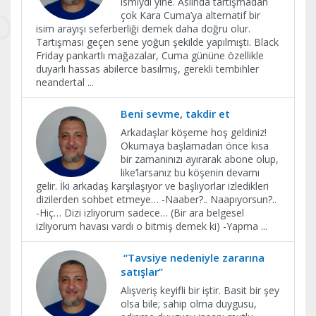
ismiydi yine. Aslında tartışmadan
çok Kara Cuma’ya alternatif bir
isim arayışı seferberliği demek daha doğru olur.
Tartışması geçen sene yoğun şekilde yapılmıştı. Black
Friday pankartlı mağazalar, Cuma gününe özellikle
duyarlı hassas abilerce basılmış, gerekli tembihler
neandertal
...
Beni sevme, takdir et
Arkadaşlar köşeme hoş geldiniz!
Okumaya başlamadan önce kısa
bir zamanınızı ayırarak abone olup,
like’larsanız bu köşenin devamı
gelir. İki arkadaş karşılaşıyor ve başlıyorlar izledikleri
dizilerden sohbet etmeye… -Naaber?.. Naapıyorsun?..
-Hiç… Dizi izliyorum sadece… (Bir ara belgesel
izliyorum havası vardı o bitmiş demek ki) -Yapma
...
“Tavsiye nedeniyle zararına
satışlar”
Alışveriş keyifli bir iştir. Basit bir şey
olsa bile; sahip olma duygusu,