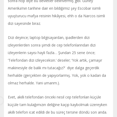
sonra hop diye bu devletler belirivermiş gibi. Güney
Amerika’nın tarihine dair en bildiğimiz şey Escobar isimli
uyuşturucu mafya reisinin hikâyesi, ehh o da Narcos isimli
dizi sayesinde biraz.
Dizi deyince; laptop bilgisayardan, ipadlerden dizi
izleyenlerden sonra şimdi de cep telefonlarından dizi
izleyenlerin sayısı hayli fazla… Şundan 25 sene önce;
‘Telefondan dizi izleyeceksin.’ deseler; ‘Yok artık, çamaşır
makinesiyle de balık mı tutacağız?’ diye dalga geçerdik
herhalde (gerçekten de yapıyorlarmış. Yok, yok o kadarı da
olmaz herhalde. Yani umarım.).
Evet, akıllı telefondan önceki nesil cep telefonları küçüle
küçüle tam kulağımızın deliğine kaçıp kaybolmak üzereyken
akıllı telefon icat edildi de bu süreç tersine döndü son anda.