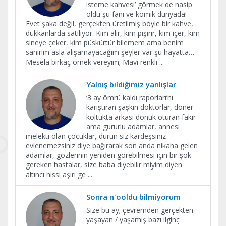
isteme kahvesi’ görmek de nasip
oldu şu fani ve komik dünyada!
Evet şaka değil, gerçekten üretilmiş böyle bir kahve,
dükkanlarda satılıyor. Kim alır, kim pişirir, kim içer, kim
sineye çeker, kim püskürtür bilemem ama benim
sanırım asla alışamayacağım şeyler var şu hayatta…
Mesela birkaç örnek vereyim; Mavi renkli
...
Yalnış bildiğimiz yanlışlar
‘3 ay ömrü kaldı raporları’nı
karıştıran şaşkın doktorlar, döner
koltukta arkası dönük oturan fakir
ama gururlu adamlar, annesi
melekti olan çocuklar, durun siz kardeşsiniz
evlenemezsiniz diye bağırarak son anda nikaha gelen
adamlar, gözlerinin yeniden görebilmesi için bir şok
gereken hastalar, size baba diyebilir miyim diyen
altıncı hissi aşırı ge
...
Sonra n'ooldu bilmiyorum
Size bu ay; çevremden gerçekten
yaşayan / yaşamış bazı ilginç