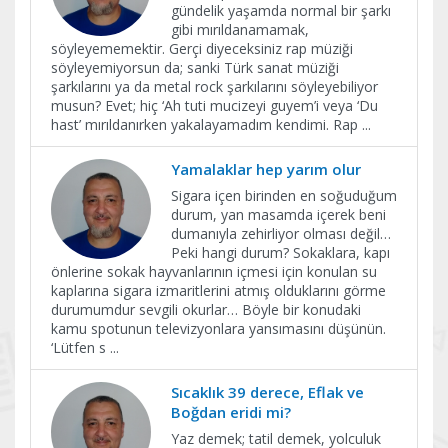
gündelik yaşamda normal bir şarkı
gibi mırıldanamamak,
söyleyememektir. Gerçi diyeceksiniz rap müziği
söyleyemiyorsun da; sanki Türk sanat müziği
şarkılarını ya da metal rock şarkılarını söyleyebiliyor
musun? Evet; hiç ‘Ah tuti mucizeyi guyem’i veya ‘Du
hast’ mırıldanırken yakalayamadım kendimi. Rap
...
Yamalaklar hep yarım olur
Sigara içen birinden en soğuduğum
durum, yan masamda içerek beni
dumanıyla zehirliyor olması değil…
Peki hangi durum? Sokaklara, kapı
önlerine sokak hayvanlarının içmesi için konulan su
kaplarına sigara izmaritlerini atmış olduklarını görme
durumumdur sevgili okurlar… Böyle bir konudaki
kamu spotunun televizyonlara yansımasını düşünün.
‘Lütfen s
...
Sıcaklık 39 derece, Eflak ve
Boğdan eridi mi?
Yaz demek; tatil demek, yolculuk