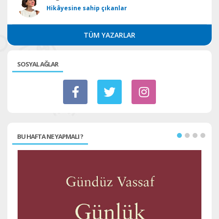
Hikâyesine sahip çıkanlar
TÜM YAZARLAR
SOSYAL AĞLAR
BU HAFTA NE YAPMALI ?