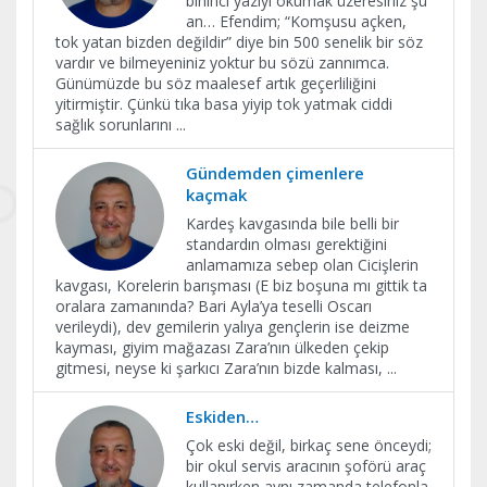
bininci yazıyı okumak üzeresiniz şu
an… Efendim; “Komşusu açken,
tok yatan bizden değildir” diye bin 500 senelik bir söz
vardır ve bilmeyeniniz yoktur bu sözü zannımca.
Günümüzde bu söz maalesef artık geçerliliğini
yitirmiştir. Çünkü tıka basa yiyip tok yatmak ciddi
sağlık sorunlarını
...
Gündemden çimenlere
kaçmak
Kardeş kavgasında bile belli bir
standardın olması gerektiğini
anlamamıza sebep olan Cicişlerin
kavgası, Korelerin barışması (E biz boşuna mı gittik ta
oralara zamanında? Bari Ayla’ya teselli Oscarı
verileydi), dev gemilerin yalıya gençlerin ise deizme
kayması, giyim mağazası Zara’nın ülkeden çekip
gitmesi, neyse ki şarkıcı Zara’nın bizde kalması,
...
Eskiden…
Çok eski değil, birkaç sene önceydi;
bir okul servis aracının şoförü araç
kullanırken aynı zamanda telefonla