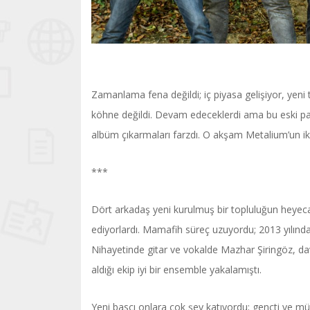
Zamanlama fena değildi; iç piyasa gelişiyor, yeni 
köhne değildi. Devam edeceklerdi ama bu eski parça
albüm çıkarmaları farzdı. O akşam Metalium’un ikinc
***
Dört arkadaş yeni kurulmuş bir topluluğun heyecanı
ediyorlardı. Mamafih süreç uzuyordu; 2013 yılında 
Nihayetinde gitar ve vokalde Mazhar Şiringöz, dav
aldığı ekip iyi bir ensemble yakalamıştı.
Yeni basçı onlara çok şey katıyordu; gençti ve müzi