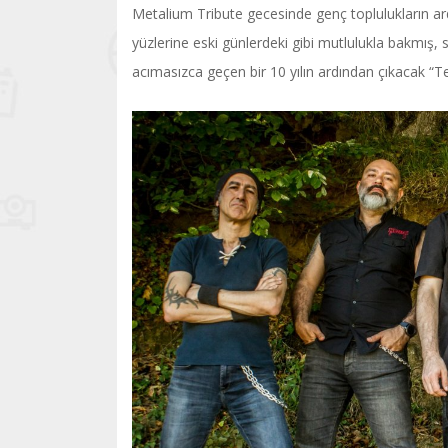
Metalium Tribute gecesinde genç toplulukların ardı
yüzlerine eski günlerdeki gibi mutlulukla bakmış,
acımasızca geçen bir 10 yılın ardından çıkacak “