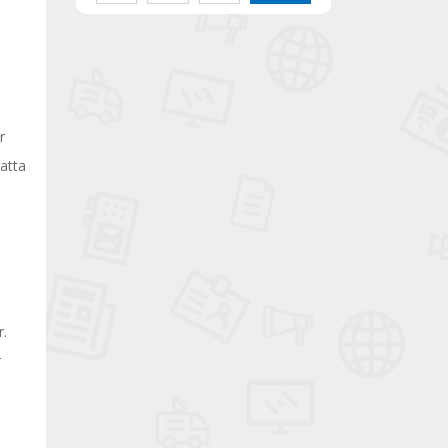
r
hatta
r.
r