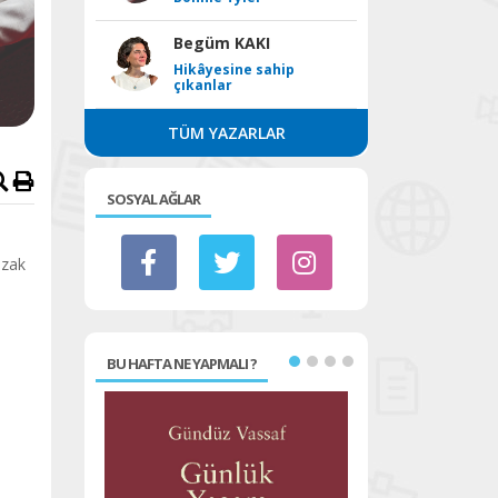
Begüm KAKI
Hikâyesine sahip
çıkanlar
TÜM YAZARLAR
SOSYAL AĞLAR
uzak
BU HAFTA NE YAPMALI ?