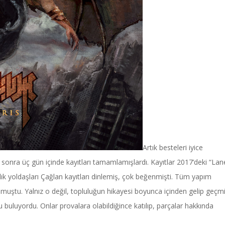
Artık besteleri iyice
an sonra üç gün içinde kayıtları tamamlamışlardı. Kayıtlar 2017’deki “Lan
llık yoldaşları Çağlan kayıtları dinlemiş, çok beğenmişti. Tüm yapım
k olmuştu. Yalnız o değil, topluluğun hikayesi boyunca içinden gelip geçm
zu buluyordu. Onlar provalara olabildiğince katılıp, parçalar hakkında