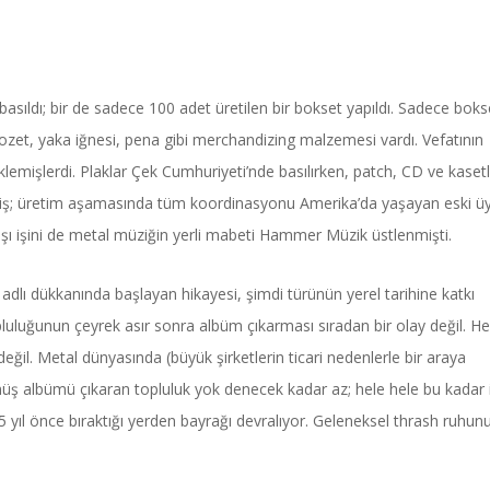
asıldı; bir de sadece 100 adet üretilen bir bokset yapıldı. Sadece boks
rozet, yaka iğnesi, pena gibi merchandizing malzemesi vardı. Vefatının
eklemişlerdi. Plaklar Çek Cumhuriyeti’nde basılırken, patch, CD ve kaset
lmiş; üretim aşamasında tüm koordinasyonu Amerika’da yaşayan eski ü
ışı işini de metal müziğin yerli mabeti Hammer Müzik üstlenmişti.
dlı dükkanında başlayan hikayesi, şimdi türünün yerel tarihine katkı
pluluğunun çeyrek asır sonra albüm çıkarması sıradan bir olay değil. He
ğil. Metal dünyasında (büyük şirketlerin ticari nedenlerle bir araya
önüş albümü çıkaran topluluk yok denecek kadar az; hele hele bu kadar i
 yıl önce bıraktığı yerden bayrağı devralıyor. Geleneksel thrash ruhun