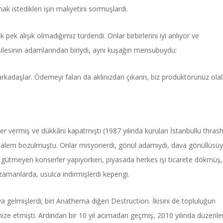
k istedikleri işin maliyetini sormuşlardı.
 pek alışık olmadığımız türdendi. Onlar birbirlerini iyi anlıyor ve
ilsilesinin adamlarından biriydi, aynı kuşağın mensubuydu:
 arkadaşlar. Ödemeyi falan da aklınızdan çıkarın, biz prodüktörünüz ola
Haftanın Sinevizyonu
er vermiş ve dükkânı kapatmıştı (1987 yılında kurulan İstanbullu thras
Haftanın Pusulası
 alem bozulmuştu. Onlar misyonerdi, gönül adamıydı, dava gönüllüsüy
 gütmeyen konserler yapıyorken, piyasada herkes işi ticarete dökmüş,
 zamanlarda, usulca indirmişlerdi kepengi.
a gelmişlerdi; biri Anathema diğeri Destruction. İkisini de topluluğun
ize etmişti. Ardından bir 10 yıl acımadan geçmiş, 2010 yılında düzenl