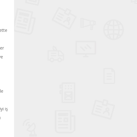
ette
ler
ye
le
yi iş
u