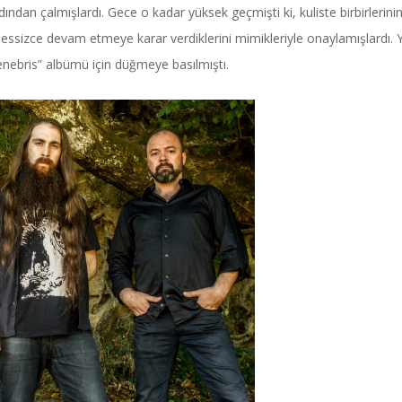
ndan çalmışlardı. Gece o kadar yüksek geçmişti ki, kuliste birbirlerini
 sessizce devam etmeye karar verdiklerini mimikleriyle onaylamışlardı. 
Tenebris” albümü için düğmeye basılmıştı.