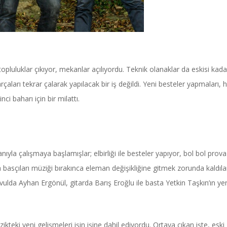
topluluklar çıkıyor, mekanlar açılıyordu. Teknik olanaklar da eskisi kada
ları tekrar çalarak yapılacak bir iş değildi. Yeni besteler yapmaları, 
i baharı için bir milattı.
yla çalışmaya başlamışlar; elbirliği ile besteler yapıyor, bol bol prova
basçıları müziği bırakınca eleman değişikliğine gitmek zorunda kaldıla
ulda Ayhan Ergönül, gitarda Barış Eroğlu ile basta Yetkin Taşkın’ın ye
kteki yeni gelişmeleri işin işine dahil ediyordu. Ortaya çıkan işte, eski