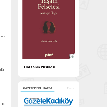
lım.”
h
Haftanın Pusulası
dü.
Haftanın Pusul
GAZETE'DE BU HAFTA
Tümü
enen