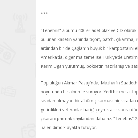
***
“Tenebris” albümü 400’er adet plak ve CD olarak b
bulunan kasetin yanında tişört, patch, çıkartma, 
ardından bir de Çağlan’ın büyük bir kartpostalını 
Amerika’da, diğer malzeme ise Türkiye’de üreti
Kerim Ugan yürütmüş, boksetin hazırlanışı ve sat
Topluluğun Akmar Pasajı’nda, Mazhar’ın Saadeth a
boyutunda bir albümle sürüyor. Yerli bir metal to
sıradan olmayan bir albüm çıkarması hiç sıradan de
getirdikleri veteranlar hariç) çeyrek asır sonra d
çıkaranı parmak sayılandan daha az. “Tenebris” 25
halen dimdik ayakta tutuyor.