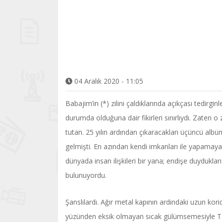
04 Aralık 2020 - 11:05
Babajim’in (*) zilini çaldıklarında açıkçası tedirgi
durumda olduğuna dair fikirleri sınırlıydı. Zaten o z
tutan. 25 yılın ardından çıkaracakları üçüncü albümü
gelmişti. En azından kendi imkanları ile yapamaya
dünyada insan ilişkileri bir yana; endişe duyduklar
bulunuyordu.
Şanslılardı. Ağır metal kapının ardındaki uzun kori
yüzünden eksik olmayan sıcak gülümsemesiyle Ta