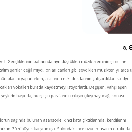
nlerdi. Gençliklerinin baharında ayrı düştükleri müzik aleminin şimdi ne
alim şartlar değil miydi, onları canları gibi sevdikleri müzikten yıllarca 
n planını yaparlarken, akıllarına eski dostlarının çalıştırdıkları stüdyo
cakları vokalleri burada kaydetmeyi istiyorlardı. Değişen, vahşileşen
ı şeylerin başında, bu iş için paralarının çıkışıp çıkışmayacağı konusu
dorun sağında bulunan asansörle ikinci kata çıktıklarında, kendilerini
rkan Gözübüyük karşılamıştı. Salondaki ince uzun masanın etrafında