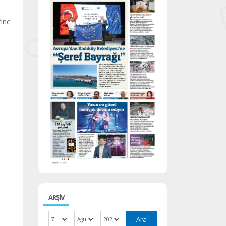
n
Yine
ARŞİV
Ara