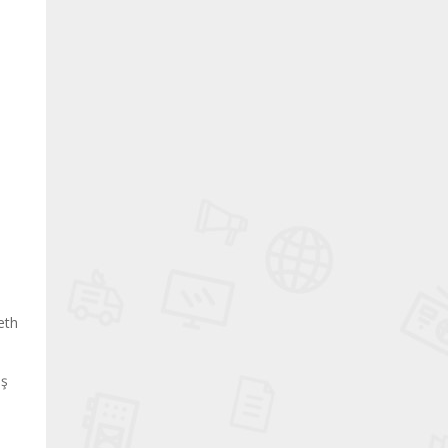
eth
iş