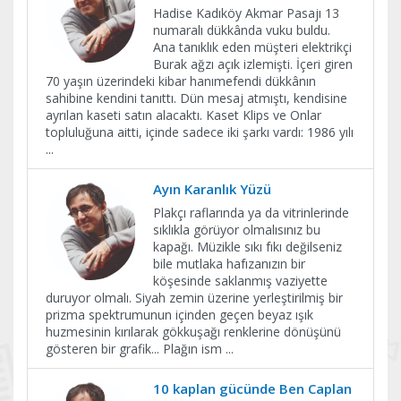
Hadise Kadıköy Akmar Pasajı 13
numaralı dükkânda vuku buldu.
Ana tanıklık eden müşteri elektrikçi
Burak ağzı açık izlemişti. İçeri giren
70 yaşın üzerindeki kibar hanımefendi dükkânın
sahibine kendini tanıttı. Dün mesaj atmıştı, kendisine
ayrılan kaseti satın alacaktı. Kaset Klips ve Onlar
topluluğuna aitti, içinde sadece iki şarkı vardı: 1986 yılı
...
Ayın Karanlık Yüzü
Plakçı raflarında ya da vitrinlerinde
sıklıkla görüyor olmalısınız bu
kapağı. Müzikle sıkı fıkı değilseniz
bile mutlaka hafızanızın bir
köşesinde saklanmış vaziyette
duruyor olmalı. Siyah zemin üzerine yerleştirilmiş bir
prizma spektrumunun içinden geçen beyaz ışık
huzmesinin kırılarak gökkuşağı renklerine dönüşünü
gösteren bir grafik... Plağın ism
...
10 kaplan gücünde Ben Caplan