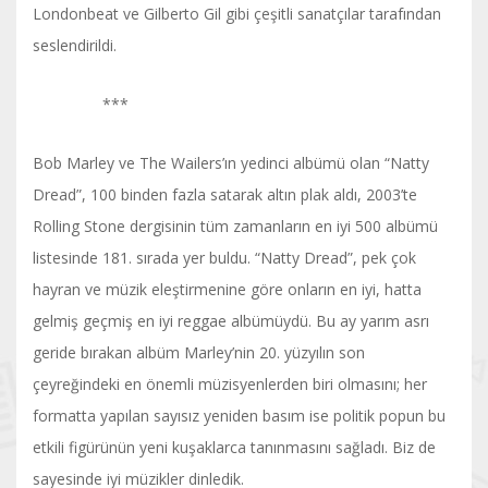
Londonbeat ve Gilberto Gil gibi çeşitli sanatçılar tarafından
seslendirildi.
***
Bob Marley ve The Wailers’ın yedinci albümü olan “Natty
Dread”, 100 binden fazla satarak altın plak aldı, 2003’te
Rolling Stone dergisinin tüm zamanların en iyi 500 albümü
listesinde 181. sırada yer buldu. “Natty Dread”, pek çok
hayran ve müzik eleştirmenine göre onların en iyi, hatta
gelmiş geçmiş en iyi reggae albümüydü. Bu ay yarım asrı
geride bırakan albüm Marley’nin 20. yüzyılın son
çeyreğindeki en önemli müzisyenlerden biri olmasını; her
formatta yapılan sayısız yeniden basım ise politik popun bu
etkili figürünün yeni kuşaklarca tanınmasını sağladı. Biz de
sayesinde iyi müzikler dinledik.