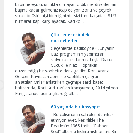
birbirine eşit uzunlukta olmayan o dik merdivenlerinin
başına kadar gelmeniz icap ediyor. Zorlu ve çeyrek
sola dönüşlü inişi bitirdiğinizde sizi tam karşıdaki 81/3
numaralı kapı karşılayacak, Kadıkö
...
Çöp tenekesindeki
mücevherler
Geçenlerde Kadıköy’de (Dünyanın
Cazı programının yapımcıları,
radyocu dostlarımız Leyla Diana
Gücük ile Nazlı Toprak’ın
düzenlediği) bir sohbette denk geldim Roni Aran’a.
Gökçen Kaynatan abimizle yaptıkları çalgıları
anlattılar. Onlar anlatırken geçmişe sardı kaset
hafızamda, Roni Kurtuluş’tan komşumdu, 2014 yılında
Fungistanbul adına çıkardığı alb
...
60 yaşında bir başyapıt
Bu çalışmanın sahipleri de inkar
etmiyor; evet, kesinlikle The
Beatles’ın 1965 tarihli “Rubber
Soul” albümü kışkırtmıştı onları. Bir