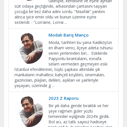
Gillespie, kendisine ve eşine ayrılan
süit odaya geçtiğinde, arkasından çantasını taşıyan
çocuğa bir kez daha adını sordu. “Maafak” yanıtını
alınca iyice emin oldu ve bunun üzerine eşine
seslendi: - “Lorraine, Lorrai
...
Modalı Barış Manço
Moda, tarihten bu yana Kadıköy’ün
en ilham verici, ilçeye adeta ruhunu
veren yerlerinden biri... Eskilerde
Papyonlu kırantaların, esnafa
selam vermeden geçmeyen eski
İstanbul efendilerinin, tüylü şapkası altındaki şık
marikaların mahallesi; bahçeli köşkleri, sinemaları,
gazinoları, plajları, delileri, aşıkları ve şairleriyle
yaşayan, üzerinde g
...
2023 Z Raporu
Bir yılı daha geride bıraktık ve her
şeye rağmen güler yüzlü
temenniler eşliğinde 2024’e girdik.
Bol acı, az tatlı; sayısız hadiseye