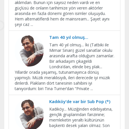
aklımdan. Bunun için sayısız neden vardı ve en
güçlüsü de onların tarihimize yön veren aktörler
arasında en fazla dönemi gören isimler oluşuydu.
Hem alternatiflerdi hem de mainsream... Şayet aynı
şeyi caz
...
Tam 40 yıl olmuş…
Tam 40 yıl olmuş... İki (Tatbiki ile
Mimar Sinan) güzel sanatlar okulu
arasında arafta olduğum zamanlar.
Bir arkadaşım çıkageldi
Londra’dan, elinde beş plak...
Yıllardır orada yaşamış, tutunamayınca dönüş
yapmıştı. Müzik meraklısıydı, ileri derecede iyi müzik
dinlerdi. Plakların dört tanesinin sahibini iyi
tanıyordum: biri Tina Turner’dan “Private
...
Kadıköy’de var bir Sub Pop (*)
Kadıköy... Müziğinden edebiyatına,
gençlik gruplarından fanzinine;
memleketin yeraltı kültürünün
başkenti desek yalan olmaz. Son