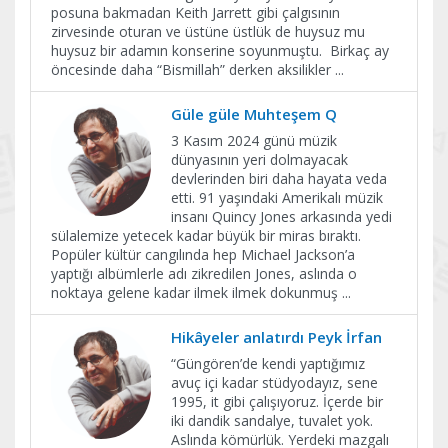
posuna bakmadan Keith Jarrett gibi çalgısının
zirvesinde oturan ve üstüne üstlük de huysuz mu
huysuz bir adamın konserine soyunmuştu. Birkaç ay
öncesinde daha “Bismillah” derken aksilikler
...
Güle güle Muhteşem Q
3 Kasım 2024 günü müzik
dünyasının yeri dolmayacak
devlerinden biri daha hayata veda
etti. 91 yaşındaki Amerikalı müzik
insanı Quincy Jones arkasında yedi
sülalemize yetecek kadar büyük bir miras bıraktı.
Popüler kültür cangılında hep Michael Jackson’a
yaptığı albümlerle adı zikredilen Jones, aslında o
noktaya gelene kadar ilmek ilmek dokunmuş
...
Hikâyeler anlatırdı Peyk İrfan
“Güngören’de kendi yaptığımız
avuç içi kadar stüdyodayız, sene
1995, it gibi çalışıyoruz. İçerde bir
iki dandik sandalye, tuvalet yok.
Aslında kömürlük. Yerdeki mazgalı