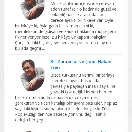
Müzik tarihimiz içerisinde cereyan
eden tuhaf (bir o kadar da güzel ve
anlamlı) hadise arasında son
derece ayrıksı bir hikâye var. Öyle
bir hikâye ki, öyle garip bir zaman dilimi ki,
memleketin de gidişatı ve kaderi hakkında muhteşem
fikirler veriyor bize. Bu hikâye Unkapanı Plakçılar
Çarşısı’ndaki hiçbir şeye benzemiyor, zaten olay da
burada geçmi
...
Bir Zamanlar ve şimdi Hakan
Eren
Bizde tutkusunu verimli bir tarlaya
ekerek sulayan, hasadı da
çevresiyle paylaşan insan sayısı ne
yazık ki çok değil. Hemen hemen
her kültürel alanda (bilhassa da çokça emek
gerektiren ve ticari karşılığı olmayan) bazı işler, hep az
sayıdaki kişinin sırtına binerek ilerler. Neyse ki Türk
Pop Müziği denince sadece gönlünü değil, sahip
olduğu her şey
...