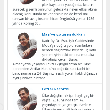
plak kayıtlarını yaptığında, kısacık
sürecek gizemli ömrünün gelecekte neleri etkisi altına
alacağı konusunda ne kendisinin ne de kendisini
tanıyan bir avuç insanın hiçbir öngörüsü yoktu. 1986
yılında Rolling St
...
Mazi’ye götüren dükkân
Kadıköy Dr. Esat Işık Caddesi’nde
Moda’ya doğru yolu adımlarken
hemen sağınızdaki köşede üç katlı
şirin mi şirin eski bir bina mutlaka
dikkatinizi çeker. Burası
Almanya’da yaşayan Fevzi Ekşioğulları’na ait, ikinci
dereceden Anıtlar Kurulu’na bağlı üç katlı tarihi bir
bina, numarası 24. Başınızı azıcık yukarı kaldırdığınızda
aynı şirinlikte bir tabe
...
Lefter Records
Ülke değiştirmek için hayli geç bir
yaşta, 2016 yılında tam 42
yaşındayken göçmüştü Berlin’e.
Ülkesinin geçirdiği hızlı ve tekinsiz