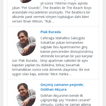
yıl sonra 1966’nın mayıs ayında
çıkan “Pet Sounds”, The Beatles ile The Beach Boys
arasındaki mücadelenin ürünüydü. The Beatles’a bir
albümle yanıt vermek isteyen topluluğun dahi lideri
serseri Brian Wilson, “Rub
...
Plak Burada
Caferağa Mahallesi Sakızgülü
Sokak’tan yukarı tırmanırken
sağdaki Rex Apartmanı’nın giriş
katının pencereden dönüştürülmüş
vitrininde kocaman bir yazı karşılar
sizi: Plak Burada... Girişi apartman sakinleri ile aynı
kapıdan yapılan bu dükkâna, birkaç basamak
tırmandıktan sonra sola dönerek ulaşırsınız. Bir eve
uygun olan kapı, aslında “Alice Harika
...
Geçmiş zamanın peşinde;
Gökhan Akçura
Gökhan Akçura’nın bende ilk
çağrıştırdığı şey “medeni cesaret”
olmuştu, çünkü ne zaman aklıma