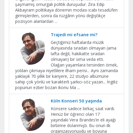
şaşmamış omurgalı politik duruşudur. Zira Edip
Akbayram politikaya dönemin modası icabı tesadüfen
girmişlerden, sonra da rüzgârın yönü değiştikçe
pozisyon alanlardan
...
Trajedi mi efsane mi?
Geçtiğimiz haftalarda müzik
dünyasında sıradan olmayan (ama
lafta değil, hakikatte sıradan
olmayan) bir sima veda etti.
Olağan yaşamlara tersinden örnek,
yoldan çıkmaya niyetlilere ilham perisi... Aynı zamanda
yaklaşık 70 yıllık bir kariyere, 22 stüdyo albümüne
sahip çok yönlü ve karakterli şarkıcı-söz yazarı... İngiliz
popunun ezber bozan ikonu Ma
...
Köln Konseri 50 yaşında
Konsere sadece birkaç saat vardı.
Henüz bir öğrenci olan 17
yaşındaki Vera Brandes’in eli ayağı
birbirine dolanmıştı. Bu onun ilk
organizasyonuydu ve boyuna