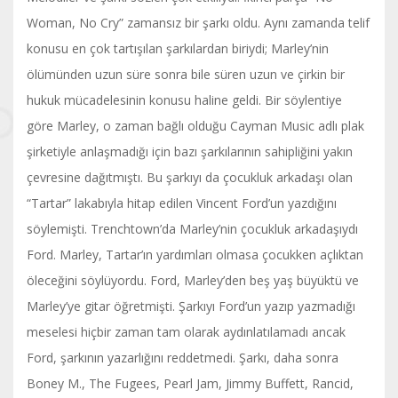
Woman, No Cry” zamansız bir şarkı oldu. Aynı zamanda telif
konusu en çok tartışılan şarkılardan biriydi; Marley’nin
ölümünden uzun süre sonra bile süren uzun ve çirkin bir
hukuk mücadelesinin konusu haline geldi. Bir söylentiye
göre Marley, o zaman bağlı olduğu Cayman Music adlı plak
şirketiyle anlaşmadığı için bazı şarkılarının sahipliğini yakın
çevresine dağıtmıştı. Bu şarkıyı da çocukluk arkadaşı olan
“Tartar” lakabıyla hitap edilen Vincent Ford’un yazdığını
söylemişti. Trenchtown’da Marley’nin çocukluk arkadaşıydı
Ford. Marley, Tartar’ın yardımları olmasa çocukken açlıktan
öleceğini söylüyordu. Ford, Marley’den beş yaş büyüktü ve
Marley’ye gitar öğretmişti. Şarkıyı Ford’un yazıp yazmadığı
meselesi hiçbir zaman tam olarak aydınlatılamadı ancak
Ford, şarkının yazarlığını reddetmedi. Şarkı, daha sonra
Boney M., The Fugees, Pearl Jam, Jimmy Buffett, Rancid,