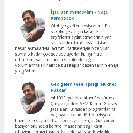
İşte Benim Masalım - Neşe
Karaböcek
Otobiyografileri seviyorum. Bu
kitaplar geçmişin karanlık
sayfalarını aydınlatmalarının yanı
sıra samimi itiraflarıyla, kişisel
hesaplaşmalarıyla, acı-tatlı hadiseleriyle bize yıllar
sonra o kadar çok şey söylüyorlar ki... İyi filtre
edilmeleri, satır aralarının süzülerek doğru
yorumlanmaları halinde bu kitaplar bazen tarihin en iyi
yol gösteri
...
Geç gelen teselli plağı; Nükhet
Ruacan
Yıl 1998, yer Nişantaşı Reasürans
Çarşısı içindeki AFM Kerem Görsev
Jazz Bar... Birazdan programlarına
başlayacak olan dört müzisyen
hazır. İlk notayla birlikte tonmayster Engin Gençer de
basıyor önündeki kontrol masasına bağlı kayıt
cihazının kırmızı tuşuna. İyi ki de basıyor, böylelikle