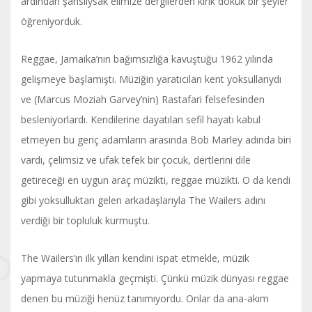
ardından şanslıysak elimize dergilerden kırık dökük bir şeyler
öğreniyorduk.
Reggae, Jamaika’nın bağımsızlığa kavuştuğu 1962 yılında
gelişmeye başlamıştı. Müziğin yaratıcıları kent yoksullarıydı
ve (Marcus Moziah Garvey’nin) Rastafari felsefesinden
besleniyorlardı. Kendilerine dayatılan sefil hayatı kabul
etmeyen bu genç adamların arasında Bob Marley adında biri
vardı, çelimsiz ve ufak tefek bir çocuk, dertlerini dile
getireceği en uygun araç müzikti, reggae müzikti. O da kendi
gibi yoksulluktan gelen arkadaşlarıyla The Wailers adını
verdiği bir topluluk kurmuştu.
The Wailers’ın ilk yılları kendini ispat etmekle, müzik
yapmaya tutunmakla geçmişti. Çünkü müzik dünyası reggae
denen bu müziği henüz tanımıyordu. Onlar da ana-akım