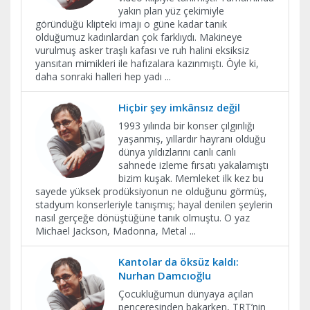
yakın plan yüz çekimiyle
göründüğü klipteki imajı o güne kadar tanık
olduğumuz kadınlardan çok farklıydı. Makineye
vurulmuş asker traşlı kafası ve ruh halini eksiksiz
yansıtan mimikleri ile hafızalara kazınmıştı. Öyle ki,
daha sonraki halleri hep yadı
...
Hiçbir şey imkânsız değil
1993 yılında bir konser çılgınlığı
yaşanmış, yıllardır hayranı olduğu
dünya yıldızlarını canlı canlı
sahnede izleme fırsatı yakalamıştı
bizim kuşak. Memleket ilk kez bu
sayede yüksek prodüksiyonun ne olduğunu görmüş,
stadyum konserleriyle tanışmış; hayal denilen şeylerin
nasıl gerçeğe dönüştüğüne tanık olmuştu. O yaz
Michael Jackson, Madonna, Metal
...
Kantolar da öksüz kaldı:
Nurhan Damcıoğlu
Çocukluğumun dünyaya açılan
penceresinden bakarken, TRT’nin