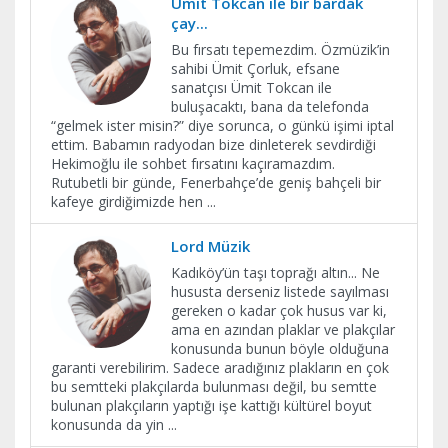
Ümit Tokcan ile bir bardak
çay...
Bu fırsatı tepemezdim. Özmüzik’in
sahibi Ümit Çorluk, efsane
sanatçısı Ümit Tokcan ile
buluşacaktı, bana da telefonda
“gelmek ister misin?” diye sorunca, o günkü işimi iptal
ettim. Babamın radyodan bize dinleterek sevdirdiği
Hekimoğlu ile sohbet fırsatını kaçıramazdım.
Rutubetli bir günde, Fenerbahçe’de geniş bahçeli bir
kafeye girdiğimizde hen
...
Lord Müzik
Kadıköy’ün taşı toprağı altın... Ne
hususta derseniz listede sayılması
gereken o kadar çok husus var ki,
ama en azından plaklar ve plakçılar
konusunda bunun böyle olduğuna
garanti verebilirim. Sadece aradığınız plakların en çok
bu semtteki plakçılarda bulunması değil, bu semtte
bulunan plakçıların yaptığı işe kattığı kültürel boyut
konusunda da yin
...