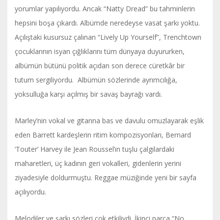
yorumlar yapılıyordu. Ancak “Natty Dread” bu tahminlerin
hepsini boşa çıkardı. Albümde neredeyse vasat şarkı yoktu.
Açılıştaki kusursuz çalınan “Lively Up Yourself”, Trenchtown
çocuklarının isyan çığlıklarını tüm dünyaya duyururken,
albümün bütünü politik açıdan son derece cüretkâr bir
tutum sergiliyordu. Albümün sözlerinde ayrımcılığa,
yoksulluğa karşı açılmış bir savaş bayrağı vardı.
Marley’nin vokal ve gitarına bas ve davulu omuzlayarak eşlik
eden Barrett kardeşlerin ritim kompozisyonları, Bernard
‘Touter’ Harvey ile Jean Roussel’ın tuşlu çalgılardaki
maharetleri, üç kadının geri vokalleri, gidenlerin yerini
ziyadesiyle doldurmuştu. Reggae müziğinde yeni bir sayfa
açılıyordu.
Melodiler ve şarkı sözleri çok etkiliydi. İkinci parça “No