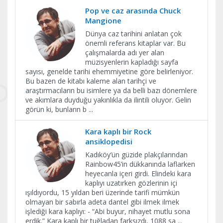
Pop ve caz arasında Chuck
Mangione
Dünya caz tarihini anlatan çok
önemli referans kitaplar var. Bu
çalışmalarda adı yer alan
müzisyenlerin kapladığı sayfa
sayısı, genelde tarihi ehemmiyetine göre belirleniyor.
Bu bazen de kitabı kaleme alan tarihçi ve
araştırmacıların bu isimlere ya da belli bazı dönemlere
ve akımlara duyduğu yakınlıkla da ilintili oluyor. Gelin
görün ki, bunların b
...
Kara kaplı bir Rock
ansiklopedisi
Kadıköy’ün güzide plakçılarından
Rainbow45’in dükkanında laflarken
heyecanla içeri girdi. Elindeki kara
kaplıyı uzatırken gözlerinin içi
ışıldıyordu, 15 yıldan beri üzerinde tarifi mümkün
olmayan bir sabırla adeta dantel gibi ilmek ilmek
işlediği kara kaplıyı: - “Abi buyur, nihayet mutlu sona
erdik.” Kara kaplı bir tuğladan farksızdı, 1088 sa
...