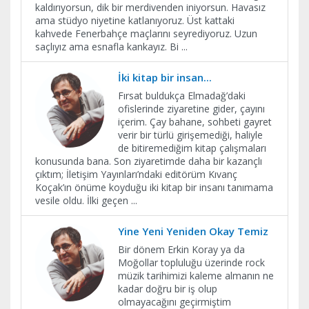
kaldırıyorsun, dik bir merdivenden iniyorsun. Havasız
ama stüdyo niyetine katlanıyoruz. Üst kattaki
kahvede Fenerbahçe maçlarını seyrediyoruz. Uzun
saçlıyız ama esnafla kankayız. Bi
...
İki kitap bir insan...
Fırsat buldukça Elmadağ’daki
ofislerinde ziyaretine gider, çayını
içerim. Çay bahane, sohbeti gayret
verir bir türlü girişemediği, haliyle
de bitiremediğim kitap çalışmaları
konusunda bana. Son ziyaretimde daha bir kazançlı
çıktım; İletişim Yayınları’ndaki editörüm Kıvanç
Koçak’ın önüme koyduğu iki kitap bir insanı tanımama
vesile oldu. İlki geçen
...
Yine Yeni Yeniden Okay Temiz
Bir dönem Erkin Koray ya da
Moğollar topluluğu üzerinde rock
müzik tarihimizi kaleme almanın ne
kadar doğru bir iş olup
olmayacağını geçirmiştim