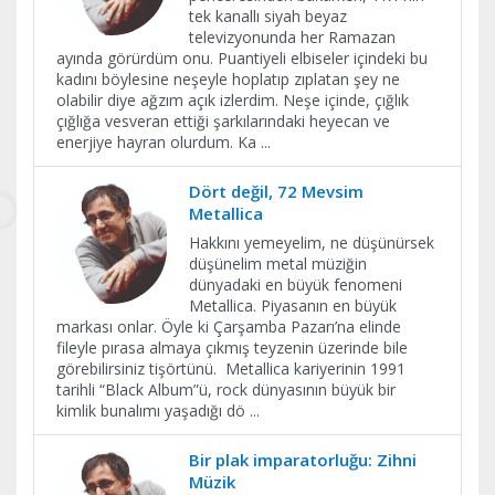
tek kanallı siyah beyaz
televizyonunda her Ramazan
ayında görürdüm onu. Puantiyeli elbiseler içindeki bu
kadını böylesine neşeyle hoplatıp zıplatan şey ne
olabilir diye ağzım açık izlerdim. Neşe içinde, çığlık
çığlığa vesveran ettiği şarkılarındaki heyecan ve
enerjiye hayran olurdum. Ka
...
Dört değil, 72 Mevsim
Metallica
Hakkını yemeyelim, ne düşünürsek
düşünelim metal müziğin
dünyadaki en büyük fenomeni
Metallica. Piyasanın en büyük
markası onlar. Öyle ki Çarşamba Pazarı’na elinde
fileyle pırasa almaya çıkmış teyzenin üzerinde bile
görebilirsiniz tişörtünü. Metallica kariyerinin 1991
tarihli “Black Album”ü, rock dünyasının büyük bir
kimlik bunalımı yaşadığı dö
...
Bir plak imparatorluğu: Zihni
Müzik