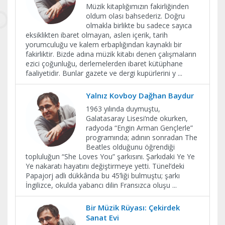
Müzik kitaplığımızın fakirliğinden
oldum olası bahsederiz. Doğru
olmakla birlikte bu sadece sayıca
eksiklikten ibaret olmayan, aslen içerik, tarih
yorumculuğu ve kalem erbaplığından kaynaklı bir
fakirliktir. Bizde adına müzik kitabı denen çalışmaların
ezici çoğunluğu, derlemelerden ibaret kütüphane
faaliyetidir. Bunlar gazete ve dergi kupürlerini y
...
Yalnız Kovboy Dağhan Baydur
1963 yılında duymuştu,
Galatasaray Lisesi’nde okurken,
radyoda “Engin Arman Gençlerle”
programında; adının sonradan The
Beatles olduğunu öğrendiği
topluluğun “She Loves You” şarkısını. Şarkıdaki Ye Ye
Ye nakaratı hayatını değiştirmeye yetti. Tünel’deki
Papajorj adlı dükkânda bu 45’liği bulmuştu; şarkı
İngilizce, okulda yabancı dilin Fransızca oluşu
...
Bir Müzik Rüyası: Çekirdek
Sanat Evi