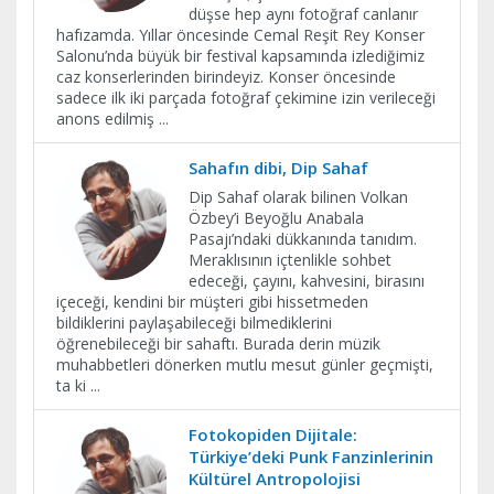
düşse hep aynı fotoğraf canlanır
hafızamda. Yıllar öncesinde Cemal Reşit Rey Konser
Salonu’nda büyük bir festival kapsamında izlediğimiz
caz konserlerinden birindeyiz. Konser öncesinde
sadece ilk iki parçada fotoğraf çekimine izin verileceği
anons edilmiş
...
Sahafın dibi, Dip Sahaf
Dip Sahaf olarak bilinen Volkan
Özbey’i Beyoğlu Anabala
Pasajı’ndaki dükkanında tanıdım.
Meraklısının içtenlikle sohbet
edeceği, çayını, kahvesini, birasını
içeceği, kendini bir müşteri gibi hissetmeden
bildiklerini paylaşabileceği bilmediklerini
öğrenebileceği bir sahaftı. Burada derin müzik
muhabbetleri dönerken mutlu mesut günler geçmişti,
ta ki
...
Fotokopiden Dijitale:
Türkiye’deki Punk Fanzinlerinin
Kültürel Antropolojisi