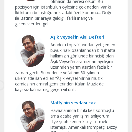
olmasın da neresi olsun! Bu
pozisyon için İstanbul’un öylesine çok nedeni var ki...
İki kıtanın buluştuğu noktadaki özel konumu... Doğu
ile Batının bir araya geldiği, farklı inanç ve
geleneklerden gel
...
Aşık Veysel’in Akıl Defteri
Anadolu topraklarından yetişen en
büyük halk ozanlarından biri (hatta
halkımızın gönlünde birincisi) olan
Âşık Veysel’in aramızdan ayrılışının
üzerinden yarım asırdan fazla bir
zaman geçti. Bu nedenle vefatının 50. yılında
ülkemizde ilan edilen “Âşık Veysel Yılı”na müzik
camiasının amiral gemilerinden Kalan Müzik de
kayıtsız kalmamış; geçen yıl ünl
...
Maffy’nin sevdası caz
Havaalanında bir iki kez sormuştu
ama acaba yanlış mı anlıyorum
diye şüphelenerek teyit etmek
istemişti. Amerikalı trompetçi Dizzy