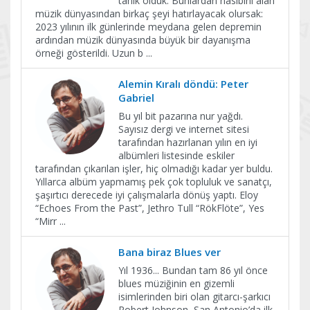
tanık olduk. Bunlardan nasibini alan
müzik dünyasından birkaç şeyi hatırlayacak olursak:
2023 yılının ilk günlerinde meydana gelen depremin
ardından müzik dünyasında büyük bir dayanışma
örneği gösterildi. Uzun b
...
Alemin Kıralı döndü: Peter
Gabriel
Bu yıl bit pazarına nur yağdı.
Sayısız dergi ve internet sitesi
tarafından hazırlanan yılın en iyi
albümleri listesinde eskiler
tarafından çıkarılan işler, hiç olmadığı kadar yer buldu.
Yıllarca albüm yapmamış pek çok topluluk ve sanatçı,
şaşırtıcı derecede iyi çalışmalarla dönüş yaptı. Eloy
“Echoes From the Past”, Jethro Tull “RökFlöte”, Yes
“Mirr
...
Bana biraz Blues ver
Yıl 1936... Bundan tam 86 yıl önce
blues müziğinin en gizemli
isimlerinden biri olan gitarcı-şarkıcı
Robert Johnson, San Antonio’da ilk