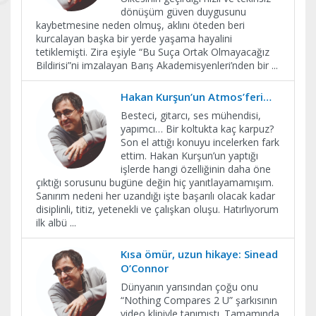
dönüşüm güven duygusunu
kaybetmesine neden olmuş, aklını öteden beri
kurcalayan başka bir yerde yaşama hayalini
tetiklemişti. Zira eşiyle “Bu Suça Ortak Olmayacağız
Bildirisi”ni imzalayan Barış Akademisyenleri’nden bir
...
Hakan Kurşun’un Atmos’feri…
Besteci, gitarcı, ses mühendisi,
yapımcı… Bir koltukta kaç karpuz?
Son el attığı konuyu incelerken fark
ettim. Hakan Kurşun’un yaptığı
işlerde hangi özelliğinin daha öne
çıktığı sorusunu bugüne değin hiç yanıtlayamamışım.
Sanırım nedeni her uzandığı işte başarılı olacak kadar
disiplinli, titiz, yetenekli ve çalışkan oluşu. Hatırlıyorum
ilk albü
...
Kısa ömür, uzun hikaye: Sinead
O’Connor
Dünyanın yarısından çoğu onu
“Nothing Compares 2 U” şarkısının
video klipiyle tanımıştı. Tamamında