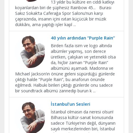
13 yıldır bu kültüre en ciddi katkıyı
koyanlardan biri de şüphesiz Rainbow 45... Burası
Sakız Sokak’ta Caferağa Spor Salonu’nun karşı
çaprazında, insanın içini ısıtan küçücük bir müzik
dükkânı, ama yaptığı işler kapl
...
40 yılın ardından “Purple Rain”
Birden fazla isim ve logo altında
albümler yapmış, son derece
üretken, çalışkan ve yetenekli olsa
da, hiçbir zaman “Purple Rain”
albümünü aşamadı. Madonna ve
Michael Jackson’ın önüne geleni süpürdüğü günlerde
çıktığı halde “Purple Rain”, bu anaforun önünde
eğilmedi. Halbuki birileri çıktığı günlerde onu sadece
bir soundtrack albümü zannedip burun k
...
İstanbul’un Sesleri
İstanbul olmasın da neresi olsun!
Bilhassa kültür-sanat konusunda
sadece Türkiye’nin değil, dünyanın
sayılı merkezlerinden biri, İstanbul