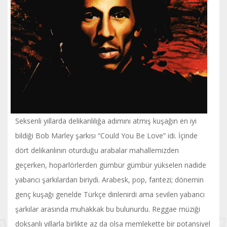
Seksenli yıllarda delikanlılığa adımını atmış kuşağın en iyi
bildiği Bob Marley şarkısı “Could You Be Love” idi. İçinde
dört delikanlının oturduğu arabalar mahallemizden
geçerken, hoparlörlerden gümbür gümbür yükselen nadide
yabancı şarkılardan biriydi. Arabesk, pop, fantezi; dönemin
genç kuşağı genelde Türkçe dinlenirdi ama sevilen yabancı
şarkılar arasında muhakkak bu bulunurdu. Reggae müziği
doksanlı yıllarla birlikte az da olsa memlekette bir potansiyel