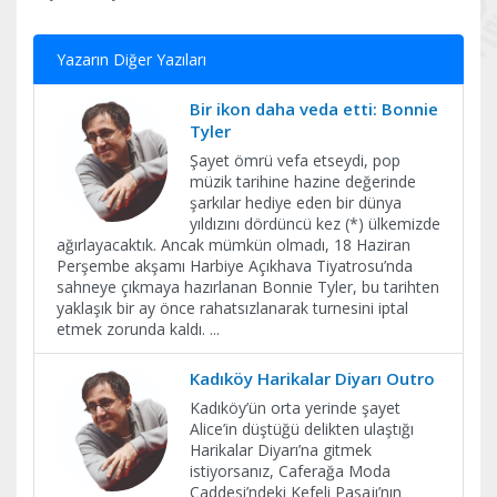
Yazarın Diğer Yazıları
Bir ikon daha veda etti: Bonnie
Tyler
Şayet ömrü vefa etseydi, pop
müzik tarihine hazine değerinde
şarkılar hediye eden bir dünya
yıldızını dördüncü kez (*) ülkemizde
ağırlayacaktık. Ancak mümkün olmadı, 18 Haziran
Perşembe akşamı Harbiye Açıkhava Tiyatrosu’nda
sahneye çıkmaya hazırlanan Bonnie Tyler, bu tarihten
yaklaşık bir ay önce rahatsızlanarak turnesini iptal
etmek zorunda kaldı.
...
Kadıköy Harikalar Diyarı Outro
Kadıköy’ün orta yerinde şayet
Alice’in düştüğü delikten ulaştığı
Harikalar Diyarı’na gitmek
istiyorsanız, Caferağa Moda
Caddesi’ndeki Kefeli Pasajı’nın