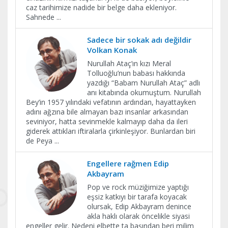
caz tarihimize nadide bir belge daha ekleniyor.
Sahnede
...
Sadece bir sokak adı değildir
Volkan Konak
Nurullah Ataç’ın kızı Meral
Tolluoğlu’nun babası hakkında
yazdığı “Babam Nurullah Ataç” adlı
anı kitabında okumuştum. Nurullah
Bey’in 1957 yılındaki vefatının ardından, hayattayken
adını ağzına bile almayan bazı insanlar arkasından
seviniyor, hatta sevinmekle kalmayıp daha da ileri
giderek attıkları iftiralarla çirkinleşiyor. Bunlardan biri
de Peya
...
Engellere rağmen Edip
Akbayram
Pop ve rock müziğimize yaptığı
eşsiz katkıyı bir tarafa koyacak
olursak, Edip Akbayram denince
akla haklı olarak öncelikle siyasi
engeller gelir. Nedeni elbette ta başından beri milim