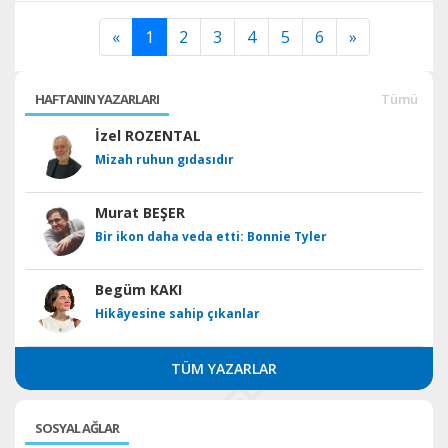
«
1
2
3
4
5
6
»
HAFTANIN YAZARLARI
Tümü
İzel ROZENTAL
Mizah ruhun gıdasıdır
Murat BEŞER
Bir ikon daha veda etti: Bonnie Tyler
Begüm KAKI
Hikâyesine sahip çıkanlar
TÜM YAZARLAR
SOSYAL AĞLAR