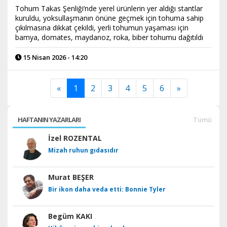
Tohum Takas Şenliği’nde yerel ürünlerin yer aldığı stantlar
kuruldu, yoksullaşmanın önüne geçmek için tohuma sahip
çıkılmasına dikkat çekildi, yerli tohumun yaşaması için
bamya, domates, maydanoz, roka, biber tohumu dağıtıldı
15 Nisan 2026 - 14:20
«
1
2
3
4
5
6
»
HAFTANIN YAZARLARI
Tümü
İzel ROZENTAL
Mizah ruhun gıdasıdır
Murat BEŞER
Bir ikon daha veda etti: Bonnie Tyler
Begüm KAKI