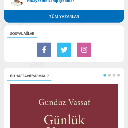
Hikâyesine sahip çıkanlar
TÜM YAZARLAR
SOSYAL AĞLAR
BU HAFTA NE YAPMALI ?