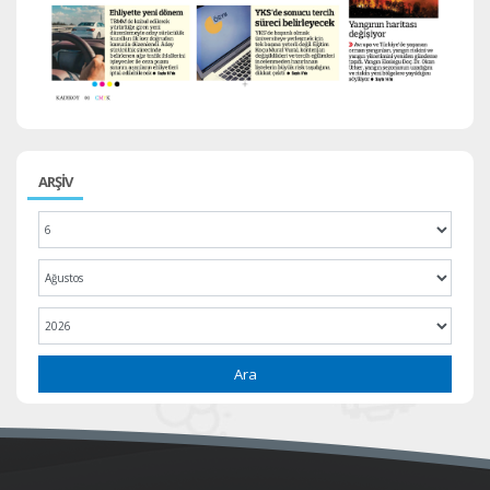
ARŞİV
Ara