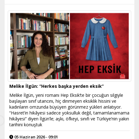
Melike İlgün: “Herkes başka yerden eksik”
Melike İlgün, yeni romanı Hep Eksik’te bir çocuğun silgiyle
başlayan sınıf utancını, hiç dinmeyen eksiklik hissini ve
kadınların omzunda büyüyen görünmez yükleri anlatıyor.
“Hasret’in hikâyesi sadece yoksulluk değil, tamamlanamama
hikâyesi” diyen İlgün’le; aşkı, öfkeyi, sınıfı ve Türkiye’nin yakın
tarihini konuştuk
05 Haziran 2026 - 09:01