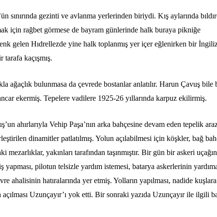
ün sınırında gezinti ve avlanma yerlerinden biriydi. Kış aylarında bıldır
mak için rağbet görmese de bayram günlerinde halk buraya pikniğe
nk gelen Hıdrellezde yine halk toplanmış yer içer eğlenirken bir İngili
r tarafa kaçışmış.
kla ağaçlık bulunmasa da çevrede bostanlar anlatılır. Harun Çavuş bile 
 pancar ekermiş. Tepelere vadilere 1925-26 yıllarında karpuz ekilirmiş.
ş’un ahırlarıyla Vehip Paşa’nın arka bahçesine devam eden tepelik araz
eştirilen dinamitler patlatılmış. Yolun açılabilmesi için köşkler, bağ bah
mezarlıklar, yakınları tarafından taşınmıştır. Bir gün bir askeri uçağın
ş yapması, pilotun telsizle yardım istemesi, batarya askerlerinin yardım
re ahalisinin hatıralarında yer etmiş. Yolların yapılması, nadide kuşlara
 açılması Uzunçayır’ı yok etti. Bir sonraki yazıda Uzunçayır ile ilgili b