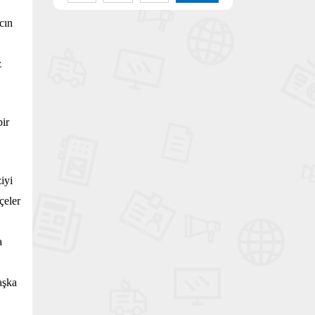
cın
z
bir
iyi
çeler
a
aşka