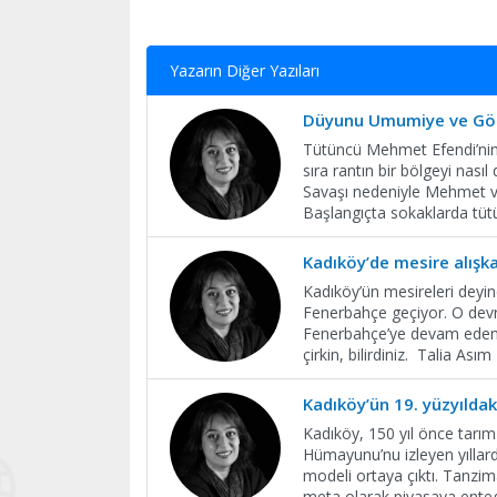
Yazarın Diğer Yazıları
Düyunu Umumiye ve Gö
Tütüncü Mehmet Efendi’nin 
sıra rantın bir bölgeyi nasıl
Savaşı nedeniyle Mehmet ve
Başlangıçta sokaklarda tü
Kadıköy’de mesire alışka
Kadıköy’ün mesireleri deyin
Fenerbahçe geçiyor. O devri
Fenerbahçe’ye devam edenle
çirkin, bilirdiniz. Talia As
Kadıköy’ün 19. yüzyıldak
Kadıköy, 150 yıl önce tarı
Hümayunu’nu izleyen yıllar
modeli ortaya çıktı. Tanzimat
meta olarak piyasaya ente