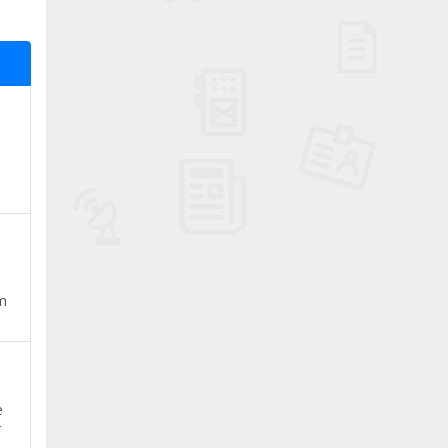
im
e
r