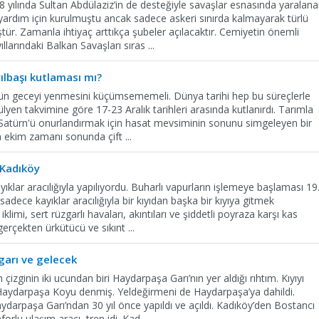
8 yılında Sultan Abdülaziz’in de desteğiyle savaşlar esnasında yaralan
yardım için kurulmuştu ancak sadece askeri sınırda kalmayarak türlü
ür. Zamanla ihtiyaç arttıkça şubeler açılacaktır. Cemiyetin önemli
ıllarındaki Balkan Savaşları sıras
...
yılbaşı kutlaması mı?
üzün geceyi yenmesini küçümsememeli. Dünya tarihi hep bu süreçlerle
ülyen takvimine göre 17-23 Aralık tarihleri ​​arasında kutlanırdı. Tarımla
olan Satürn'ü onurlandırmak için hasat mevsiminin sonunu simgeleyen bir
n ekim zamanı sonunda çift
...
 Kadıköy
yıklar aracılığıyla yapılıyordu. Buharlı vapurların işlemeye başlaması 19
sadece kayıklar aracılığıyla bir kıyıdan başka bir kıyıya gitmek
mi, sert rüzgarlı havaları, akıntıları ve şiddetli poyraza karşı kas
 gerçekten ürkütücü ve sıkınt
...
garı ve gelecek
n çizginin iki ucundan biri Haydarpaşa Garı’nın yer aldığı rıhtım. Kıyıyı
 Haydarpaşa Koyu denmiş. Yeldeğirmeni de Haydarpaşa’ya dahildi.
darpaşa Garı’ndan 30 yıl önce yapıldı ve açıldı. Kadıköy’den Bostancı
forlu ulaşım aracı, tren idi. Kad
...