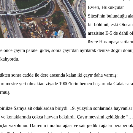
Evleri, Hukukçular
Sitesi’nin bulunduğu al
bir bölümü, eski Otosan
arazisine E-5 de dahil 
üzere Hasanpaşa sırtları
e önce çayıra paralel gider, sonra çayırdan ayrılarak denize doğru dönü
 kalıyordu.
ten sonra cadde ile dere arasında kalan iki çayır daha varmış:
Haftanın Sinevizyonu
Haftanın Pusulası
rı mesire yeri olmaktan ziyade 1900’lerin hemen başlarında Galatasar
ormuş.
irlikte Saraya ait otlaklardan biriydi. 19. yüzyılın sonlarında hayvanlar
öşk ve konaklarında çokça hayvan bakılırdı. Çayır mevsimi geldiğinde “…
uçlar vazolunur. Dairenin imrahor ağası ve sair gedikli ağalar beraber ol