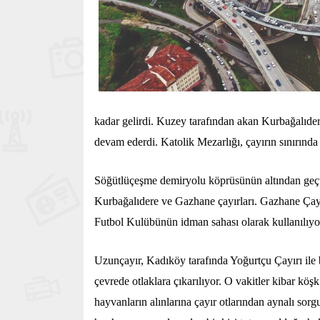
kadar gelirdi. Kuzey tarafından akan Kurbağalıder
devam ederdi. Katolik Mezarlığı, çayırın sınırında
Söğütlüçeşme demiryolu köprüsünün altından geçtik
Kurbağalıdere ve Gazhane çayırları. Gazhane Çayı
Futbol Kulübünün idman sahası olarak kullanılıy
Uzunçayır, Kadıköy tarafında Yoğurtçu Çayırı ile b
çevrede otlaklara çıkarılıyor. O vakitler kibar k
hayvanların alınlarına çayır otlarından aynalı sorg