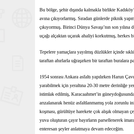
Bu bölge, şehir dışında kalmakla birlikte Kadıköy’
avına çıkıyorlarmış. Sıradan günlerde piknik yap
çıkıyormuş. Birinci Dünya Savaşı’nın son yılına de
uçağı alçaktan uçarak ahaliyi korkutmuş, herkes bi
Tepelere yamaçlara yayılmış düzlükler içinde sıklı
taraftan ahırlarla uğraşırken bir taraftan buralara
1954 sonrası Ankara asfaltı yapılırken Harun Çavu
yarabilmek için yeraltına 20-30 metre derinliğe yerl
istimlak edilmiş, Karacaahmet’in güneydoğusundaki 
arızalanarak henüz asfaltlanmamış yola zorunlu ini
koşması, gürültüye harekete çok alışık olmayan çev
yuva oluşturan çayır bayırların parsellenerek imara
enteresan şeyler anlatmaya devam edeceğim.