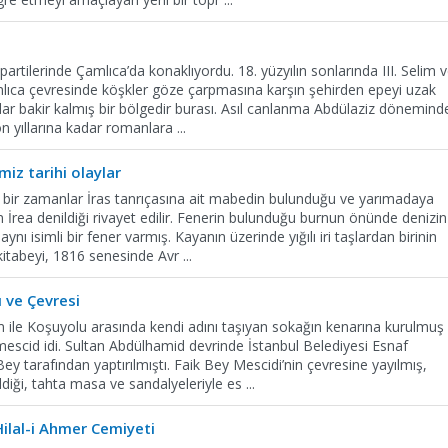
artilerinde Çamlıca’da konaklıyordu. 18. yüzyılın sonlarında III. Selim 
ıca çevresinde köşkler göze çarpmasına karşın şehirden epeyi uzak
adar bakir kalmış bir bölgedir burası. Asıl canlanma Abdülaziz dönemind
son yıllarına kadar romanlara
...
miz tarihi olaylar
bir zamanlar İras tanrıçasına ait mabedin bulunduğu ve yarımadaya
n İrea denildiği rivayet edilir. Fenerin bulunduğu burnun önünde denizin
aynı isimli bir fener varmış. Kayanın üzerinde yığılı iri taşlardan birinin
kitabeyi, 1816 senesinde Avr
...
 ve Çevresi
 ile Koşuyolu arasında kendi adını taşıyan sokağın kenarına kurulmuş
escid idi. Sultan Abdülhamid devrinde İstanbul Belediyesi Esnaf
ey tarafından yaptırılmıştı. Faik Bey Mescidi’nin çevresine yayılmış,
ildiği, tahta masa ve sandalyeleriyle es
...
Hilal-i Ahmer Cemiyeti