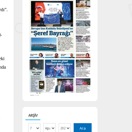
rdı”.
ş.
eki
unda
ARŞİV
n
Ara