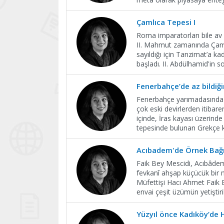
Çamlıca Tepesi I
Roma imparatorları bile av p
II. Mahmut zamanında Çaml
sayıldığı için Tanzimat’a k
başladı. II. Abdülhamid'in 
Fenerbahçe’de az bildiği
Fenerbahçe yarımadasında 
çok eski devirlerden itibare
içinde, İras kayası üzerinde 
tepesinde bulunan Grekçe 
Acıbadem'de Örnek Bağı
Faik Bey Mescidi, Acıbâdem
fevkanî ahşap küçücük bir m
Müfettişi Hacı Ahmet Faik B
envai çeşit üzümün yetiştir
Yüzyıl önce Kadıköy’de 