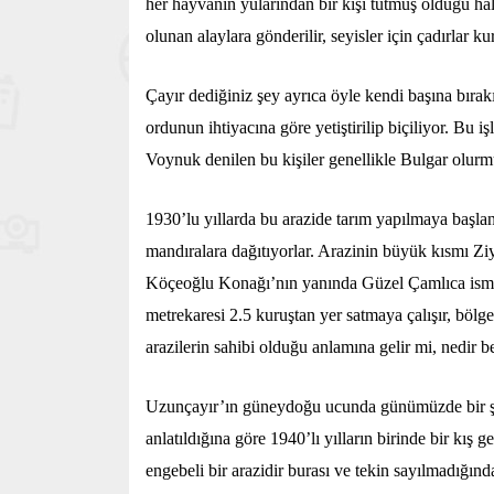
her hayvanın yularından bir kişi tutmuş olduğu hald
olunan alaylara gönderilir, seyisler için çadırlar k
Çayır dediğiniz şey ayrıca öyle kendi başına bırak
ordunun ihtiyacına göre yetiştirilip biçiliyor. Bu
Voynuk denilen bu kişiler genellikle Bulgar olur
1930’lu yıllarda bu arazide tarım yapılmaya başla
mandıralara dağıtıyorlar. Arazinin büyük kısmı Zi
Köçeoğlu Konağı’nın yanında Güzel Çamlıca ismiyl
metrekaresi 2.5 kuruştan yer satmaya çalışır, bölg
arazilerin sahibi olduğu anlamına gelir mi, nedir be
Uzunçayır’ın güneydoğu ucunda günümüzde bir şir
anlatıldığına göre 1940’lı yılların birinde bir kış g
engebeli bir arazidir burası ve tekin sayılmadığınd