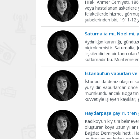
Hilal-i Ahmer Cemiyeti, 186
veya hastalanan askerlere 
felaketlerde hizmet görmüşt
şubelerinden biri, 1911-12 y
Saturnalia mı, Noel mi, 
Aydınlığın karanlığı, günd
biçimlenmiştir. Saturnalia, J
ilişkilendirilen bir tanrı 
kutlamadır bu. Muhtemele
İstanbul’un vapurları ve
İstanbul'da deniz ulaşımı ka
yüzyıldır. Vapurlardan önce 
mümkündü ancak Boğaz’ın ikli
kuvvetiyle işleyen kayıklar,
Haydarpaşa çayırı, tren 
Kadıköy’ün kıyısını belirleye
oluşturan koya uzun yıllar
Bağdat Demiryolu hattı, Hay
ve ötesine en kolay, en kon