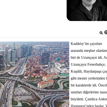
Kadıköy’ün çayırları
arasında meşhur olanla
biri de Uzunçayır idi. 
Uzunçayır Fenerbahçe,
Kuşdili, Haydarpaşa çay
gibi mesire yerlerinden f
bir karakterde idi. Öncel
sınırları diğerlerine naz
büyüktü. Çamlıca Asker
Hastanesi’nden başlar, V