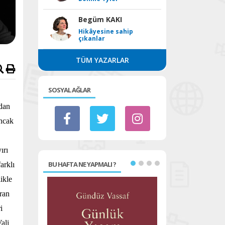
Begüm KAKI
Hikâyesine sahip
çıkanlar
TÜM YAZARLAR
SOSYAL AĞLAR
rdan
Ancak
ırı
BU HAFTA NE YAPMALI ?
arklı
ikle
aran
i
ali