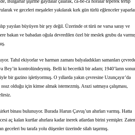
e, Bulgarlar şişirme gaydalar çalarak, ca-be-ca horalar teperek tertip
urularak ve geceleri meşaleler yakılarak kırk gün türlü eğlenceler yaparla
ılıp yayılan büyüyen bir şey değil. Üzerinde ot türü ne varsa saray ve
 işlere bakan ve babadan oğula devredilen özel bir meslek grubu da varmı
muş.
nıyor. Tahıl ekiyorlar ve harman zamanı balyaladıkları samanları çevred
ya Bey’in kontrolündeymiş. Belli ki becerikli bir adam; 1940’ların son
e bir gazino işletiyormuş. O yıllarda yakın çevresine Uzunçayır’da
e ıssız olduğu için kimse almak istemezmiş. Arazi satmaya çalışması,
lirsiz.
ket binası bulunuyor. Burada Harun Çavuş’un ahırları varmış. Hatta
ecesi aç kalan kurtlar ahırlara kadar inerek atlardan birini yemişler. Zate
an geceleri bu tarafa yolu düşenler üzerinde silah taşırmış.