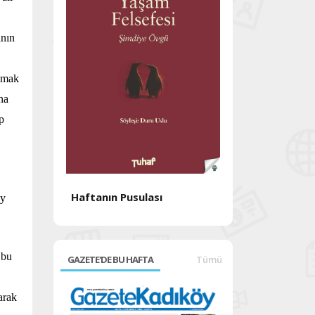
anın
olmak
na
p
Haftanın Pusulası
ay
Haftanın Pusul
 bu
GAZETE'DE BU HAFTA
Tümü
arak