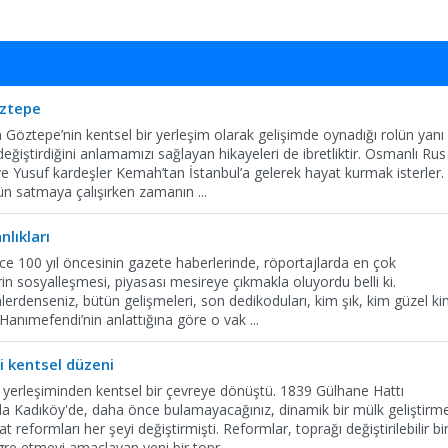
ztepe
Göztepe’nin kentsel bir yerleşim olarak gelişimde oynadığı rolün yanı
 değiştirdiğini anlamamızı sağlayan hikayeleri de ibretliktir. Osmanlı Rus
 Yusuf kardeşler Kemah’tan İstanbul’a gelerek hayat kurmak isterler.
tün satmaya çalışırken zamanın
...
nlıkları
ce 100 yıl öncesinin gazete haberlerinde, röportajlarda en çok
n sosyalleşmesi, piyasası mesireye çıkmakla oluyordu belli ki.
rdenseniz, bütün gelişmeleri, son dedikoduları, kim şık, kim güzel k
ım Hanımefendi’nin anlattığına göre o vak
...
i kentsel düzeni
m yerleşiminden kentsel bir çevreye dönüştü. 1839 Gülhane Hattı
da Kadıköy'de, daha önce bulamayacağınız, dinamik bir mülk geliştirm
 reformları her şeyi değiştirmişti. Reformlar, toprağı değiştirilebilir bi
gre etmeyi amaçlayan yeni bir topr
...