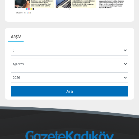
ARŞİV
Ara