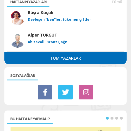
HAFTANIN YAZARLARI
Tümü
Büşra Küçük
Devleşen “ben”ler, tükenen çiftler
Alper TURGUT
Ah zavallı Bronz Çağı!
TÜM YAZARLAR
SOSYAL AĞLAR
BU HAFTA NE YAPMALI ?