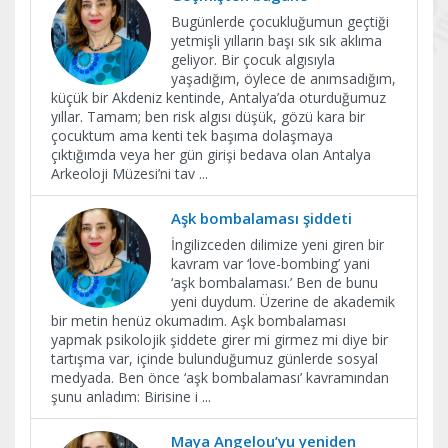
Bugünlerde çocukluğumun geçtiği
yetmişli yılların başı sık sık aklıma
geliyor. Bir çocuk algısıyla
yaşadığım, öylece de anımsadığım,
küçük bir Akdeniz kentinde, Antalya’da oturduğumuz
yıllar. Tamam; ben risk algısı düşük, gözü kara bir
çocuktum ama kenti tek başıma dolaşmaya
çıktığımda veya her gün girişi bedava olan Antalya
Arkeoloji Müzesi’ni tav
...
Aşk bombalaması şiddeti
İngilizceden dilimize yeni giren bir
kavram var ‘love-bombing’ yani
‘aşk bombalaması.’ Ben de bunu
yeni duydum. Üzerine de akademik
bir metin henüz okumadım. Aşk bombalaması
yapmak psikolojik şiddete girer mi girmez mi diye bir
tartışma var, içinde bulunduğumuz günlerde sosyal
medyada. Ben önce ‘aşk bombalaması’ kavramından
şunu anladım: Birisine i
...
Maya Angelou’yu yeniden