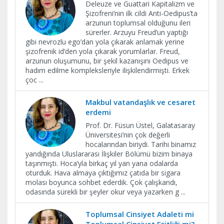
Deleuze ve Guattari Kapitalizm ve
Şizofreni’nin ilk cildi Anti-Oedipus’ta
arzunun toplumsal olduğunu ileri
sürerler. Arzuyu Freud’un yaptığı
gibi nevrozlu ego’dan yola çıkarak anlamak yerine
şizofrenik id’den yola çıkarak yorumlarlar. Freud,
arzunun oluşumunu, bir şekil kazanışını Oedipus ve
hadım edilme kompleksleriyle ilişkilendirmişti. Erkek
çoc
...
Makbul vatandaşlık ve cesaret
erdemi
Prof. Dr. Füsun Üstel, Galatasaray
Üniversitesi’nin çok değerli
hocalarından biriydi. Tarihi binamız
yandığında Uluslararası İlişkiler Bölümü bizim binaya
taşınmıştı. Hoca’yla birkaç yıl yan yana odalarda
oturduk. Hava almaya çıktığımız çatıda bir sigara
molası boyunca sohbet ederdik. Çok çalışkandı,
odasında sürekli bir şeyler okur veya yazarken g
...
Toplumsal Cinsiyet Adaleti mi