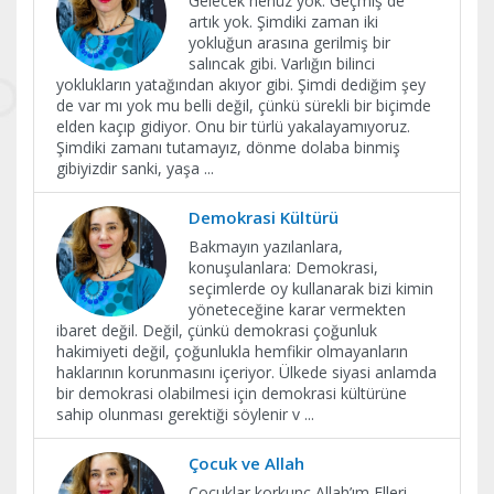
Gelecek henüz yok. Geçmiş de
artık yok. Şimdiki zaman iki
yokluğun arasına gerilmiş bir
salıncak gibi. Varlığın bilinci
yoklukların yatağından akıyor gibi. Şimdi dediğim şey
de var mı yok mu belli değil, çünkü sürekli bir biçimde
elden kaçıp gidiyor. Onu bir türlü yakalayamıyoruz.
Şimdiki zamanı tutamayız, dönme dolaba binmiş
gibiyizdir sanki, yaşa
...
Demokrasi Kültürü
Bakmayın yazılanlara,
konuşulanlara: Demokrasi,
seçimlerde oy kullanarak bizi kimin
yöneteceğine karar vermekten
ibaret değil. Değil, çünkü demokrasi çoğunluk
hakimiyeti değil, çoğunlukla hemfikir olmayanların
haklarının korunmasını içeriyor. Ülkede siyasi anlamda
bir demokrasi olabilmesi için demokrasi kültürüne
sahip olunması gerektiği söylenir v
...
Çocuk ve Allah
Çocuklar korkunç Allah’ım Elleri,