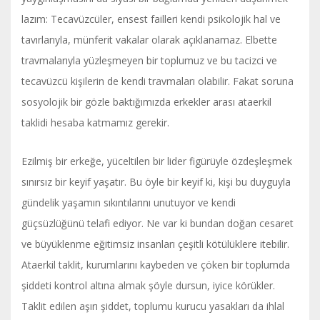
lazım: Tecavüzcüler, ensest failleri kendi psikolojik hal ve
tavırlarıyla, münferit vakalar olarak açıklanamaz. Elbette
travmalarıyla yüzleşmeyen bir toplumuz ve bu tacizci ve
tecavüzcü kişilerin de kendi travmaları olabilir. Fakat soruna
sosyolojik bir gözle baktığımızda erkekler arası ataerkil
taklidi hesaba katmamız gerekir.
Ezilmiş bir erkeğe, yüceltilen bir lider figürüyle özdeşleşmek
sınırsız bir keyif yaşatır. Bu öyle bir keyif ki, kişi bu duyguyla
gündelik yaşamın sıkıntılarını unutuyor ve kendi
güçsüzlüğünü telafi ediyor. Ne var ki bundan doğan cesaret
ve büyüklenme eğitimsiz insanları çeşitli kötülüklere itebilir.
Ataerkil taklit, kurumlarını kaybeden ve çöken bir toplumda
şiddeti kontrol altına almak şöyle dursun, iyice körükler.
Taklit edilen aşırı şiddet, toplumu kurucu yasakları da ihlal