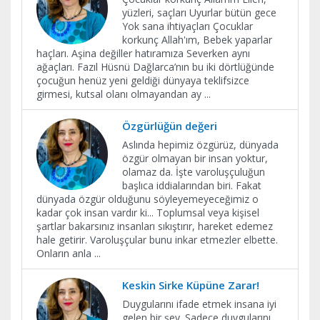
yüzleri, saçları Uyurlar bütün gece
Yok sana ihtiyaçları Çocuklar
korkunç Allah'ım, Bebek yaparlar
haçları. Aşina değiller hatıramıza Severken aynı
ağaçları. Fazıl Hüsnü Dağlarca’nın bu iki dörtlüğünde
çocuğun henüz yeni geldiği dünyaya teklifsizce
girmesi, kutsal olanı olmayandan ay
...
Özgürlüğün değeri
Aslında hepimiz özgürüz, dünyada
özgür olmayan bir insan yoktur,
olamaz da. İşte varoluşçuluğun
başlıca iddialarından biri. Fakat
dünyada özgür olduğunu söyleyemeyeceğimiz o
kadar çok insan vardır ki... Toplumsal veya kişisel
şartlar bakarsınız insanları sıkıştırır, hareket edemez
hale getirir. Varoluşçular bunu inkar etmezler elbette.
Onların anla
...
Keskin Sirke Küpüne Zarar!
Duygularını ifade etmek insana iyi
gelen bir şey. Sadece duygularını