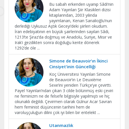
Bu sabah erkenden uyanıp Sâdi’nin
Adam Yayınları Şiir Klasikleri dizisi
kitaplarından, 2003 yılında
yayımlanan, Kenan Sarıalioğlu’nun
derlediği Uykusuz Aştık Geceyi’deki şiirleri okudum.
İran edebiyatının en büyük şairlerinden sayılan Sâdi,
1213’te Şiraz’da doğmuş ve Anadolu, Suriye, Mısır ve
Irak’ı gezdikten sonra doğduğu kente dönerek
1292’de öle
...
Simone de Beauvoir’ın İkinci
Cinsiyet’inin Güncelliği
Koç Üniversitesi Yayınları Simone
de Beauvoir’ın Le Deuxième
Sexe’ini yeniden Türkçe’ye çevirtti.
Payel Yayınları’ndan çıkan 3 cilde bölünmüş eski çeviri
ne feminizm ne de felsefe bilgisiyle yapılmıştı ve hiç
okunaklı değildi. Çevirmen olarak Gülnur Acar Savran
hem feminist düşüncenin tarihini hem de
varoluşçuluğun dilini çok iyi bilen bir entelekt
...
Utanmazlık