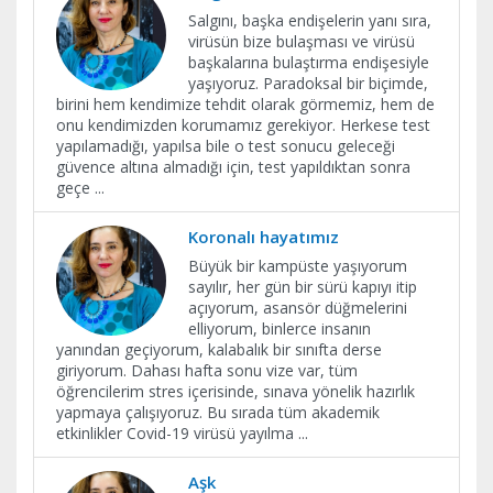
Salgını, başka endişelerin yanı sıra,
virüsün bize bulaşması ve virüsü
başkalarına bulaştırma endişesiyle
yaşıyoruz. Paradoksal bir biçimde,
birini hem kendimize tehdit olarak görmemiz, hem de
onu kendimizden korumamız gerekiyor. Herkese test
yapılamadığı, yapılsa bile o test sonucu geleceği
güvence altına almadığı için, test yapıldıktan sonra
geçe
...
Koronalı hayatımız
Büyük bir kampüste yaşıyorum
sayılır, her gün bir sürü kapıyı itip
açıyorum, asansör düğmelerini
elliyorum, binlerce insanın
yanından geçiyorum, kalabalık bir sınıfta derse
giriyorum. Dahası hafta sonu vize var, tüm
öğrencilerim stres içerisinde, sınava yönelik hazırlık
yapmaya çalışıyoruz. Bu sırada tüm akademik
etkinlikler Covid-19 virüsü yayılma
...
Aşk