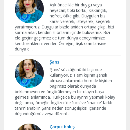
Aşk öncelikle bir duygu veya
heyecan; tıpkı korku, kıskançlık,
nefret, öfke gibi. Duyguları biz
karar vererek, isteyerek, seçerek
yaratmıyoruz. Duygular bizde aniden ortaya çıkıp, bizi
sarmalarlar; kendimizi onların içinde buluveririz. Bizi
ele geçirir geçirmez de tüm dünya deneyimimize
kendi renklerini verirler. Örneğin, âşık olan birisine
dünya d
...
Şans
‘Şans’ sözcüğünü iki biçimde
kullanıyoruz: Hem kişinin şanslı
olması anlamında hem de kişiden
bağımsız olarak dünyada
beklenmeyen ve öngörülemeyen bir olayın başa
gelmesi anlamında. Türkçe’de bu ayrımı yapmak kolay
değil ama, örneğin İngilizce’de ‘luck’ ve ‘chance’ farklı
tanımlanabilir. Şans neden sonuç ilişkisi içerisinde
düşündüğümüz veya düzenl
...
Çarpık bakış