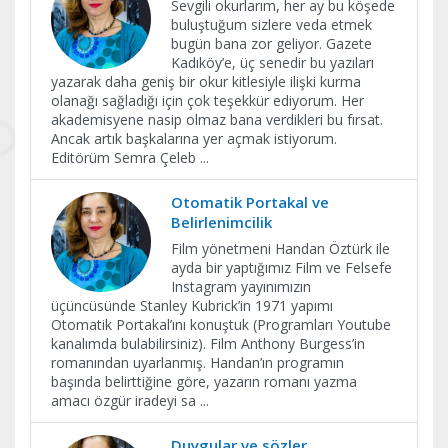
Sevgili okurlarım, her ay bu köşede
buluştuğum sizlere veda etmek
bugün bana zor geliyor. Gazete
Kadıköy’e, üç senedir bu yazıları
yazarak daha geniş bir okur kitlesiyle ilişki kurma
olanağı sağladığı için çok teşekkür ediyorum. Her
akademisyene nasip olmaz bana verdikleri bu fırsat.
Ancak artık başkalarına yer açmak istiyorum.
Editörüm Semra Çeleb
...
Otomatik Portakal ve
Belirlenimcilik
Film yönetmeni Handan Öztürk ile
ayda bir yaptığımız Film ve Felsefe
Instagram yayınımızın
üçüncüsünde Stanley Kubrick’in 1971 yapımı
Otomatik Portakal’ını konuştuk (Programları Youtube
kanalımda bulabilirsiniz). Film Anthony Burgess’in
romanından uyarlanmış. Handan’ın programın
başında belirttiğine göre, yazarın romanı yazma
amacı özgür iradeyi sa
...
Duygular ve sözler