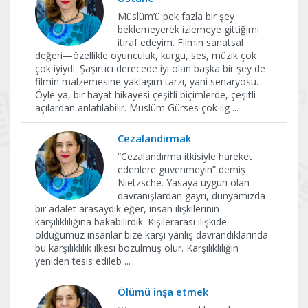
Müslüm’ü pek fazla bir şey
beklemeyerek izlemeye gittiğimi
itiraf edeyim. Filmin sanatsal
değeri—özellikle oyunculuk, kurgu, ses, müzik çok
çok iyiydi. Şaşırtıcı derecede iyi olan başka bir şey de
filmin malzemesine yaklaşım tarzı, yani senaryosu.
Öyle ya, bir hayat hikayesi çeşitli biçimlerde, çeşitli
açılardan anlatılabilir. Müslüm Gürses çok ilg
...
Cezalandırmak
“Cezalandırma itkisiyle hareket
edenlere güvenmeyin” demiş
Nietzsche. Yasaya uygun olan
davranışlardan gayrı, dünyamızda
bir adalet arasaydık eğer, insan ilişkilerinin
karşılıklılığına bakabilirdik. Kişilerarası ilişkide
olduğumuz insanlar bize karşı yanlış davrandıklarında
bu karşılıklılık ilkesi bozulmuş olur. Karşılıklılığın
yeniden tesis edileb
...
Ölümü inşa etmek