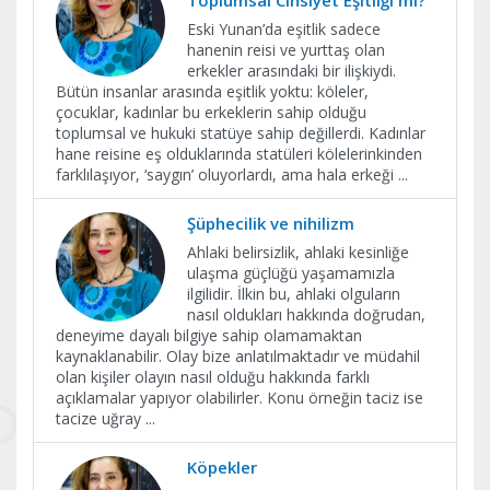
Toplumsal Cinsiyet Eşitliği mi?
Eski Yunan’da eşitlik sadece
hanenin reisi ve yurttaş olan
erkekler arasındaki bir ilişkiydi.
Bütün insanlar arasında eşitlik yoktu: köleler,
çocuklar, kadınlar bu erkeklerin sahip olduğu
toplumsal ve hukuki statüye sahip değillerdi. Kadınlar
hane reisine eş olduklarında statüleri kölelerinkinden
farklılaşıyor, ‘saygın’ oluyorlardı, ama hala erkeği
...
Şüphecilik ve nihilizm
Ahlaki belirsizlik, ahlaki kesinliğe
ulaşma güçlüğü yaşamamızla
ilgilidir. İlkin bu, ahlaki olguların
nasıl oldukları hakkında doğrudan,
deneyime dayalı bilgiye sahip olamamaktan
kaynaklanabilir. Olay bize anlatılmaktadır ve müdahil
olan kişiler olayın nasıl olduğu hakkında farklı
açıklamalar yapıyor olabilirler. Konu örneğin taciz ise
tacize uğray
...
Köpekler