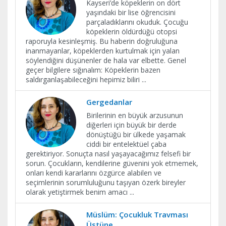
Kayseri’de köpeklerin on dört
yaşındaki bir lise öğrencisini
parçaladıklarını okuduk. Çocuğu
köpeklerin öldürdüğü otopsi
raporuyla kesinleşmiş. Bu haberin doğruluğuna
inanmayanlar, köpeklerden kurtulmak için yalan
söylendiğini düşünenler de hala var elbette. Genel
geçer bilgilere sığınalım: Köpeklerin bazen
saldırganlaşabileceğini hepimiz biliri
...
Gergedanlar
Birilerinin en büyük arzusunun
diğerleri için büyük bir derde
dönüştüğü bir ülkede yaşamak
ciddi bir entelektüel çaba
gerektiriyor. Sonuçta nasıl yaşayacağımız felsefi bir
sorun. Çocukların, kendilerine güvenini yok etmemek,
onları kendi kararlarını özgürce alabilen ve
seçimlerinin sorumluluğunu taşıyan özerk bireyler
olarak yetiştirmek benim amacı
...
Müslüm: Çocukluk Travması
Üstüne