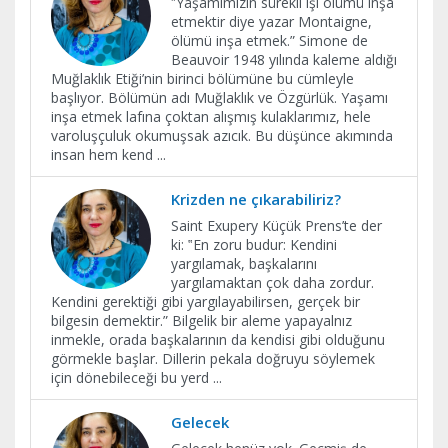
‟Yaşamımızın sürekli işi ölümü inşa
etmektir diye yazar Montaigne,
ölümü inşa etmek.” Simone de
Beauvoir 1948 yılında kaleme aldığı
Muğlaklık Etiği’nin birinci bölümüne bu cümleyle
başlıyor. Bölümün adı Muğlaklık ve Özgürlük. Yaşamı
inşa etmek lafına çoktan alışmış kulaklarımız, hele
varoluşçuluk okumuşsak azıcık. Bu düşünce akımında
insan hem kend
...
Krizden ne çıkarabiliriz?
Saint Exupery Küçük Prens’te der
ki: ‟En zoru budur: Kendini
yargılamak, başkalarını
yargılamaktan çok daha zordur.
Kendini gerektiği gibi yargılayabilirsen, gerçek bir
bilgesin demektir.” Bilgelik bir aleme yapayalnız
inmekle, orada başkalarının da kendisi gibi olduğunu
görmekle başlar. Dillerin pekala doğruyu söylemek
için dönebileceği bu yerd
...
Gelecek