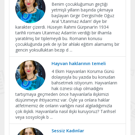
Benim çocukluğumun geçtiği
yetmişli yılların başında çıkmaya
başlayan Gırgır Dergisi’nde Oğuz
Aral ‘Utanmaz Adam’ diye bir
karakter çizerdi. Hüseyin Rahmi Gürpınar’ın 1934
tarihli romanı Utanmaz Adam’ın verdiği bir ilhamla
yaratılmış bir tiplemeydi bu. Romanın konusu
çocukluğunda pek de iyi bir ahlaki eğitim alamamış bir
gencin yoksulluktan bezip d
...
Hayvan haklarının temeli
4 Ekim Hayvanları Koruma Günü
dolayısıyla bu yazıda bu konudan
bahsetmek istiyorum. Hayvanların
hak öznesi olup olmadığını
tartışmaya geçmeden önce hayvanlarla ilişkimizi
düşünmeye ihtiyacımız var. Öyle ya onlara haklar
atfetmemiz de onların varlığını nasıl algıladığımızla
çok ilişkili. Hayvanlarla nasıl ilişki kuruyoruz? Tarihsel
veya sosyolojik b
...
Sessiz Kadınlar