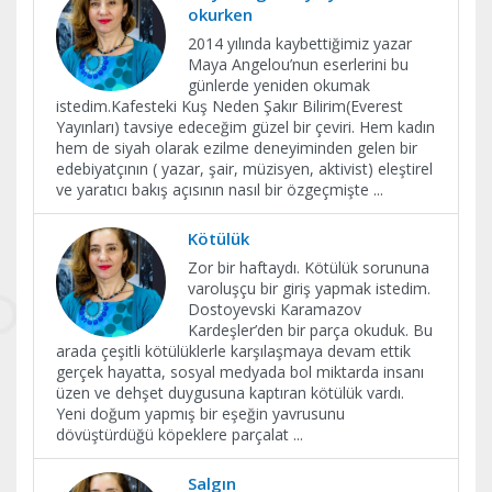
okurken
2014 yılında kaybettiğimiz yazar
Maya Angelou’nun eserlerini bu
günlerde yeniden okumak
istedim.Kafesteki Kuş Neden Şakır Bilirim(Everest
Yayınları) tavsiye edeceğim güzel bir çeviri. Hem kadın
hem de siyah olarak ezilme deneyiminden gelen bir
edebiyatçının ( yazar, şair, müzisyen, aktivist) eleştirel
ve yaratıcı bakış açısının nasıl bir özgeçmişte
...
Kötülük
Zor bir haftaydı. Kötülük sorununa
varoluşçu bir giriş yapmak istedim.
Dostoyevski Karamazov
Kardeşler’den bir parça okuduk. Bu
arada çeşitli kötülüklerle karşılaşmaya devam ettik
gerçek hayatta, sosyal medyada bol miktarda insanı
üzen ve dehşet duygusuna kaptıran kötülük vardı.
Yeni doğum yapmış bir eşeğin yavrusunu
dövüştürdüğü köpeklere parçalat
...
Salgın