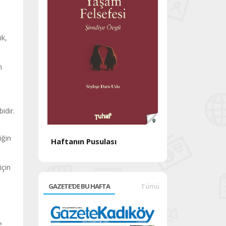
ık,
n
idir.
iğin
Haftanın Pusulası
Haftanın Pusul
için
GAZETE'DE BU HAFTA
Tümü
e