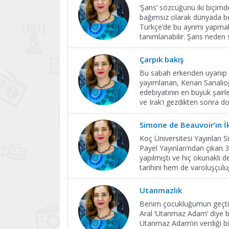
‘Şans’ sözcüğünü iki biçimd
bağımsız olarak dünyada b
Türkçe’de bu ayrımı yapmak k
tanımlanabilir. Şans neden
Çarpık bakış
Bu sabah erkenden uyanıp Sâd
yayımlanan, Kenan Sarıalioğ
edebiyatının en büyük şairl
ve Irak’ı gezdikten sonra 
Simone de Beauvoir’ın İki
Koç Üniversitesi Yayınları 
Payel Yayınları’ndan çıkan 3
yapılmıştı ve hiç okunaklı 
tarihini hem de varoluşçuluğ
Utanmazlık
Benim çocukluğumun geçtiği
Aral ‘Utanmaz Adam’ diye bi
Utanmaz Adam’ın verdiği bi