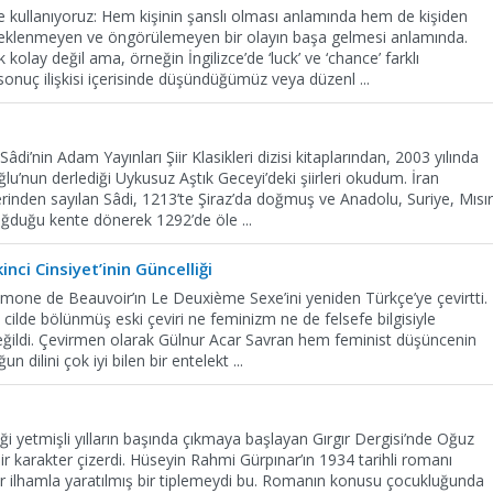
e kullanıyoruz: Hem kişinin şanslı olması anlamında hem de kişiden
eklenmeyen ve öngörülemeyen bir olayın başa gelmesi anlamında.
olay değil ama, örneğin İngilizce’de ‘luck’ ve ‘chance’ farklı
 sonuç ilişkisi içerisinde düşündüğümüz veya düzenl
...
i’nin Adam Yayınları Şiir Klasikleri dizisi kitaplarından, 2003 yılında
lu’nun derlediği Uykusuz Aştık Geceyi’deki şiirleri okudum. İran
erinden sayılan Sâdi, 1213’te Şiraz’da doğmuş ve Anadolu, Suriye, Mısır
doğduğu kente dönerek 1292’de öle
...
nci Cinsiyet’inin Güncelliği
Simone de Beauvoir’ın Le Deuxième Sexe’ini yeniden Türkçe’ye çevirtti.
 cilde bölünmüş eski çeviri ne feminizm ne de felsefe bilgisiyle
değildi. Çevirmen olarak Gülnur Acar Savran hem feminist düşüncenin
un dilini çok iyi bilen bir entelekt
...
 yetmişli yılların başında çıkmaya başlayan Gırgır Dergisi’nde Oğuz
r karakter çizerdi. Hüseyin Rahmi Gürpınar’ın 1934 tarihli romanı
r ilhamla yaratılmış bir tiplemeydi bu. Romanın konusu çocukluğunda