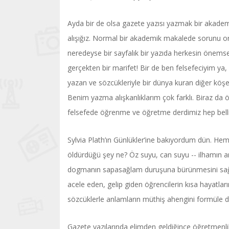
Ayda bir de olsa gazete yazısı yazmak bir akadem
alışığız. Normal bir akademik makalede sorunu ort
neredeyse bir sayfalık bir yazıda herkesin öne
gerçekten bir marifet! Bir de ben felsefeciyim ya, 
yazan ve sözcükleriyle bir dünya kuran diğer kö
Benim yazma alışkanlıklarım çok farklı. Biraz da ö
felsefede öğrenme ve öğretme derdimiz hep belli ol
Sylvia Plath’ın Günlükler’ine bakıyordum dün. Hem
öldürdüğü şey ne? Öz suyu, can suyu -- ilhamın a
dogmanın sapasağlam duruşuna bürünmesini sağla
acele eden, gelip giden öğrencilerin kısa hayatlar
sözcüklerle anlamların müthiş ahengini formüle 
Gazete yazılarında elimden geldiğince öğretmenl