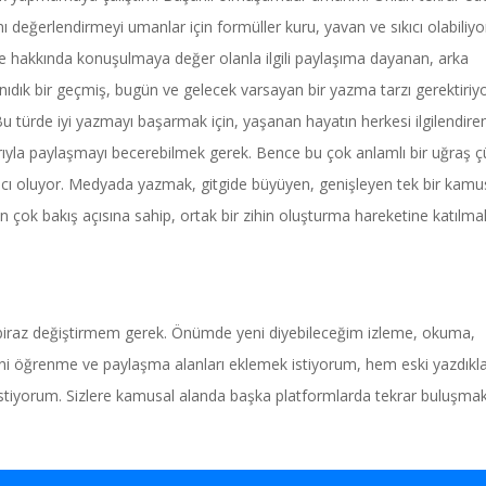
ı değerlendirmeyi umanlar için formüller kuru, yavan ve sıkıcı olabiliyo
ve hakkında konuşulmaya değer olanla ilgili paylaşıma dayanan, arka
nıdık bir geçmiş, bugün ve gelecek varsayan bir yazma tarzı gerektiriyo
 türde iyi yazmayı başarmak için, yaşanan hayatın herkesi ilgilendiren
rıyla paylaşmayı becerebilmek gerek. Bence bu çok anlamlı bir uğraş 
dımcı oluyor. Medyada yazmak, gitgide büyüyen, genişleyen tek bir kamu
n çok bakış açısına sahip, ortak bir zihin oluşturma hareketine katılma
ı biraz değiştirmem gerek. Önümde yeni diyebileceğim izleme, okuma,
i öğrenme ve paylaşma alanları eklemek istiyorum, hem eski yazdıkla
stiyorum. Sizlere kamusal alanda başka platformlarda tekrar buluşma