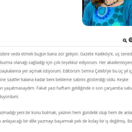
izlere veda etmek bugün bana zor geliyor. Gazete Kadıköy’e, üç sened
işki kurma olanağı sağladığı için çok teşekkür ediyorum. Her akademisye
 başkalarına yer açmak istiyorum. Editörüm Semra Çelebi’ye bu üç yıl iç
ine saatler kalana kadar beni bekleme sabrını gösterdiği oldu. Keşke
ıları yaşatmasaydım. Fakat yazı haftam geldiğinde o son çarşamba sab
oluyordum.
azmadığı yeni bir konu bulmak, yazının hem gündelik olup hem de anla
n anlayacağı bir dille yazmayı başarmak pek de kolay bir iş değilmiş. B