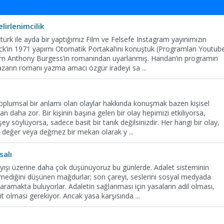
lirlenimcilik
rk ile ayda bir yaptığımız Film ve Felsefe Instagram yayınımızın
k’in 1971 yapımı Otomatik Portakal’ını konuştuk (Programları Youtub
 Film Anthony Burgess’in romanından uyarlanmış. Handan’ın programın
 yazarın romanı yazma amacı özgür iradeyi sa
...
oplumsal bir anlamı olan olaylar hakkında konuşmak bazen kişisel
 daha zor. Bir kişinin başına gelen bir olay hepimizi etkiliyorsa,
şey söylüyorsa, sadece basit bir tanık değilsinizdir. Her hangi bir olay,
a değer veya değmez bir mekan olarak y
...
salı
ışı üzerine daha çok düşünüyoruz bu günlerde. Adalet sisteminin
şlemediğini düşünen mağdurlar; son çareyi, seslerini sosyal medyada
ramakta buluyorlar. Adaletin sağlanması için yasaların adil olması,
it olması gerekiyor. Ancak yasa karşısında
...