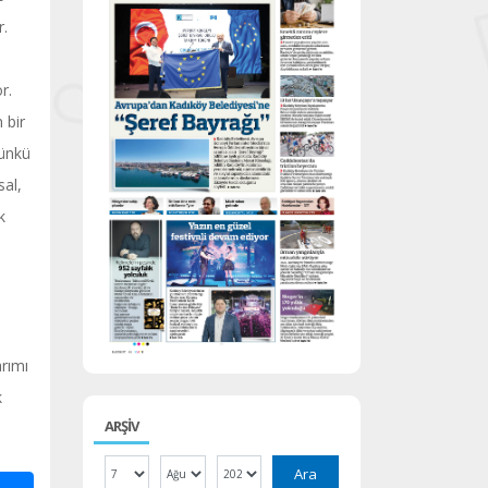
r.
r.
 bir
çünkü
sal,
k
rımı
k
ARŞİV
Ara