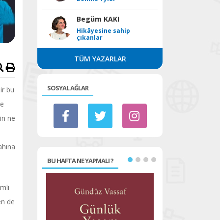
Begüm KAKI
Hikâyesine sahip
çıkanlar
TÜM YAZARLAR
SOSYAL AĞLAR
ir bu
ne
in ne
ahına
BU HAFTA NE YAPMALI ?
mlı
en de