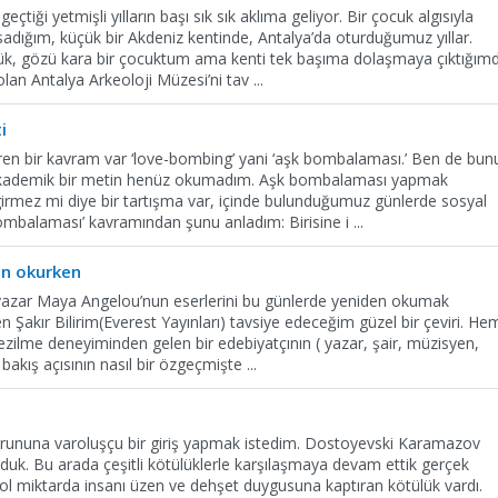
iği yetmişli yılların başı sık sık aklıma geliyor. Bir çocuk algısıyla
adığım, küçük bir Akdeniz kentinde, Antalya’da oturduğumuz yıllar.
şük, gözü kara bir çocuktum ama kenti tek başıma dolaşmaya çıktığım
olan Antalya Arkeoloji Müzesi’ni tav
...
i
giren bir kavram var ‘love-bombing’ yani ‘aşk bombalaması.’ Ben de bun
akademik bir metin henüz okumadım. Aşk bombalaması yapmak
 girmez mi diye bir tartışma var, içinde bulunduğumuz günlerde sosyal
mbalaması’ kavramından şunu anladım: Birisine i
...
en okurken
 yazar Maya Angelou’nun eserlerini bu günlerde yeniden okumak
 Şakır Bilirim(Everest Yayınları) tavsiye edeceğim güzel bir çeviri. He
zilme deneyiminden gelen bir edebiyatçının ( yazar, şair, müzisyen,
cı bakış açısının nasıl bir özgeçmişte
...
sorununa varoluşçu bir giriş yapmak istedim. Dostoyevski Karamazov
duk. Bu arada çeşitli kötülüklerle karşılaşmaya devam ettik gerçek
l miktarda insanı üzen ve dehşet duygusuna kaptıran kötülük vardı.