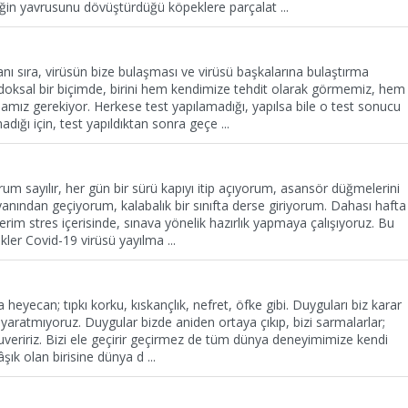
ğin yavrusunu dövüştürdüğü köpeklere parçalat
...
anı sıra, virüsün bize bulaşması ve virüsü başkalarına bulaştırma
adoksal bir biçimde, birini hem kendimize tehdit olarak görmemiz, hem
ız gerekiyor. Herkese test yapılamadığı, yapılsa bile o test sonucu
adığı için, test yapıldıktan sonra geçe
...
m sayılır, her gün bir sürü kapıyı itip açıyorum, asansör düğmelerini
 yanından geçiyorum, kalabalık bir sınıfta derse giriyorum. Dahası hafta
erim stres içerisinde, sınava yönelik hazırlık yapmaya çalışıyoruz. Bu
ikler Covid-19 virüsü yayılma
...
 heyecan; tıpkı korku, kıskançlık, nefret, öfke gibi. Duyguları biz karar
 yaratmıyoruz. Duygular bizde aniden ortaya çıkıp, bizi sarmalarlar;
luveririz. Bizi ele geçirir geçirmez de tüm dünya deneyimimize kendi
 âşık olan birisine dünya d
...