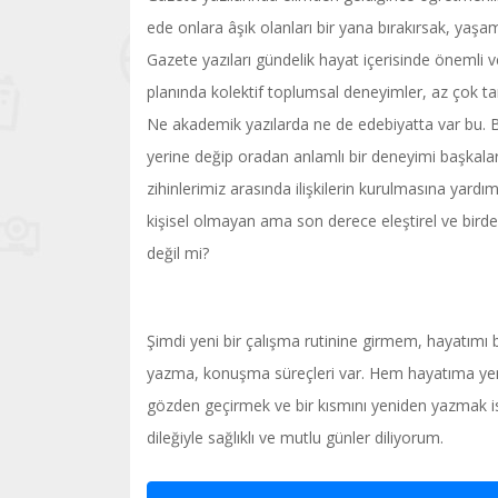
ede onlara âşık olanları bir yana bırakırsak, yaşam
Gazete yazıları gündelik hayat içerisinde önemli 
planında kolektif toplumsal deneyimler, az çok ta
Ne akademik yazılarda ne de edebiyatta var bu. Bu
yerine değip oradan anlamlı bir deneyimi başkala
zihinlerimiz arasında ilişkilerin kurulmasına yar
kişisel olmayan ama son derece eleştirel ve birde
değil mi?
Şimdi yeni bir çalışma rutinine girmem, hayatım
yazma, konuşma süreçleri var. Hem hayatıma yen
gözden geçirmek ve bir kısmını yeniden yazmak i
dileğiyle sağlıklı ve mutlu günler diliyorum.