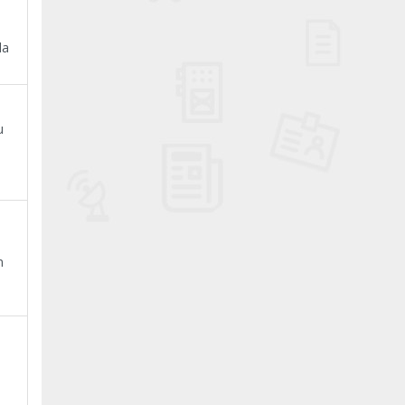
da
u
m