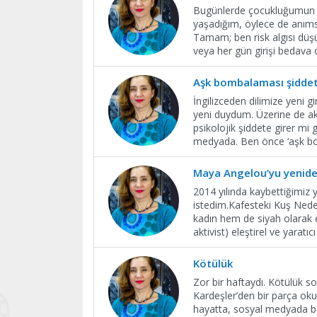
Bugünlerde çocukluğumun geçt
yaşadığım, öylece de anıms
Tamam; ben risk algısı dü
veya her gün girişi bedava 
Aşk bombalaması şiddet
İngilizceden dilimize yeni 
yeni duydum. Üzerine de 
psikolojik şiddete girer mi
medyada. Ben önce ‘aşk bo
Maya Angelou’yu yenid
2014 yılında kaybettiğimiz
istedim.Kafesteki Kuş Neden
kadın hem de siyah olarak e
aktivist) eleştirel ve yaratı
Kötülük
Zor bir haftaydı. Kötülük 
Kardeşler’den bir parça oku
hayatta, sosyal medyada bo