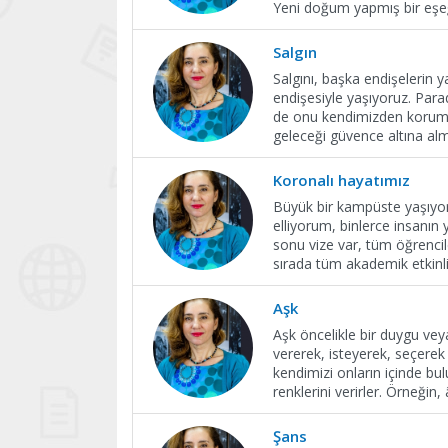
Yeni doğum yapmış bir eşe
Salgın
Salgını, başka endişelerin y
endişesiyle yaşıyoruz. Par
de onu kendimizden korumam
geleceği güvence altına alm
Koronalı hayatımız
Büyük bir kampüste yaşıyoru
elliyorum, binlerce insanın
sonu vize var, tüm öğrencil
sırada tüm akademik etkinl
Aşk
Aşk öncelikle bir duygu veya
vererek, isteyerek, seçerek
kendimizi onların içinde bu
renklerini verirler. Örneğin,
Şans