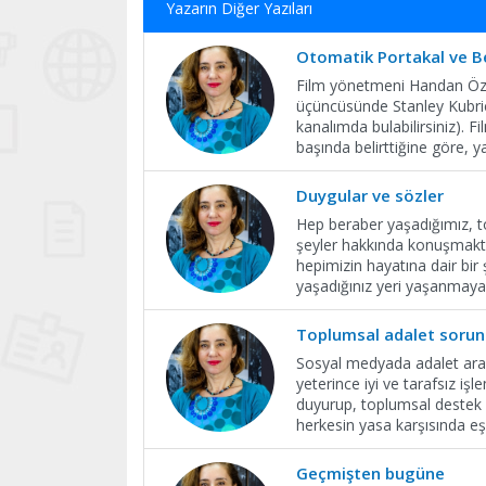
Yazarın Diğer Yazıları
Otomatik Portakal ve Be
Film yönetmeni Handan Öztü
üçüncüsünde Stanley Kubric
kanalımda bulabilirsiniz).
başında belirttiğine göre,
Duygular ve sözler
Hep beraber yaşadığımız, t
şeyler hakkında konuşmaktan
hepimizin hayatına dair bir 
yaşadığınız yeri yaşanmay
Toplumsal adalet sorun
Sosyal medyada adalet aray
yeterince iyi ve tarafsız i
duyurup, toplumsal destek a
herkesin yasa karşısında eş
Geçmişten bugüne