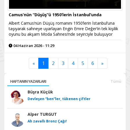
Camus’nün “Düşüş”ü 1950’lerin İstanbul’unda
Albert Camus’nün Düşüş romanını 1950’lerin İstanbul’una
taşıyarak sahneye uyarlayan Engin Emre Değer’in tek kişilik
oyunu bu akşam Moda Sahnesi’nde seyirciyle buluşuyor
04 Haziran 2026 - 11:29
«
1
2
3
4
5
6
»
HAFTANIN YAZARLARI
Tümü
Büşra Küçük
Devleşen “ben”ler, tükenen çiftler
Alper TURGUT
Ah zavallı Bronz Çağı!