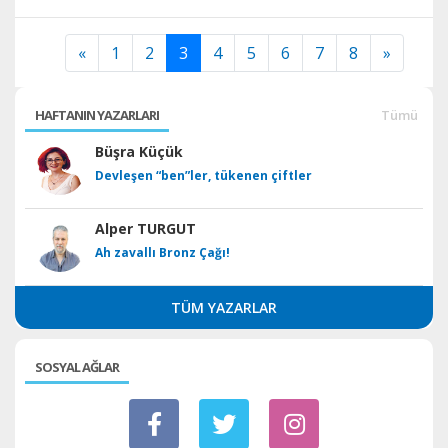
«
1
2
3
4
5
6
7
8
»
HAFTANIN YAZARLARI
Tümü
Büşra Küçük
Devleşen “ben”ler, tükenen çiftler
Alper TURGUT
Ah zavallı Bronz Çağı!
TÜM YAZARLAR
SOSYAL AĞLAR