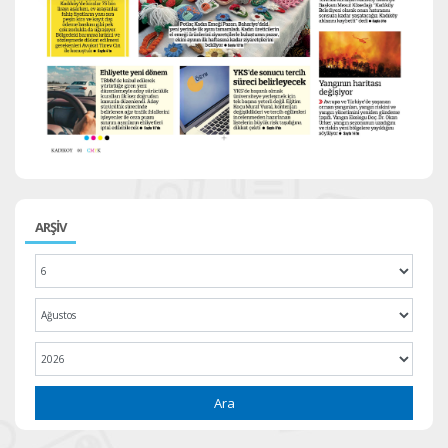
ARŞİV
Ara