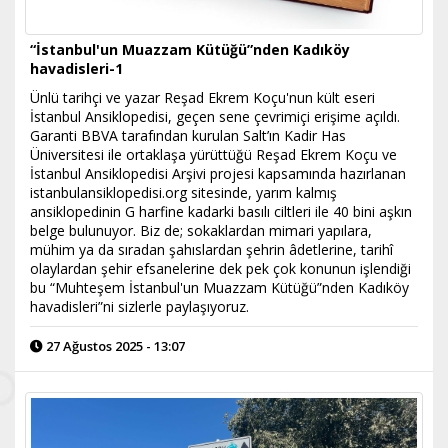
“İstanbul'un Muazzam Kütüğü”nden Kadıköy
havadisleri-1
Ünlü tarihçi ve yazar Reşad Ekrem Koçu'nun kült eseri
İstanbul Ansiklopedisi, geçen sene çevrimiçi erişime açıldı.
Garanti BBVA tarafından kurulan Salt’ın Kadir Has
Üniversitesi ile ortaklaşa yürüttüğü Reşad Ekrem Koçu ve
İstanbul Ansiklopedisi Arşivi projesi kapsamında hazırlanan
istanbulansiklopedisi.org sitesinde, yarım kalmış
ansiklopedinin G harfine kadarki basılı ciltleri ile 40 bini aşkın
belge bulunuyor. Biz de; sokaklardan mimari yapılara,
mühim ya da sıradan şahıslardan şehrin âdetlerine, tarihî
olaylardan şehir efsanelerine dek pek çok konunun işlendiği
bu “Muhteşem İstanbul'un Muazzam Kütüğü”nden Kadıköy
havadisleri”ni sizlerle paylaşıyoruz.
27 Ağustos 2025 - 13:07