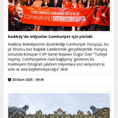
Kadıköy'de milyonlar Cumhuriyet için yürüdü
Kadıköy Belediyesi’nin düzenlediği Cumhuriyet Yürüyüşü, bu
yıl 30’uncu kez Bağdat Caddesi’nde gerçekleştirildi. Yürüyüş
sonunda konuşan CHP Genel Başkanı Özgür Özel “‘Türkiye
neymiş, Cumhuriyetine nasıl bağlıymış’ gösteren bu
muhteşem fotoğrafı çektiren milyonlara söz veriyorum ki
asla ve asla kaybetmeyeceğiz” dedi
30 Ekim 2025 - 09:49