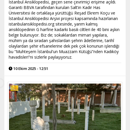
İstanbul Ansiklopedisi, geçen sene çevrimiçi erişime açıldı.
Garanti BBVA tarafından kurulan Salt’ın Kadir Has
Üniversitesi ile ortaklaşa yürüttüğü Reşad Ekrem Koçu ve
İstanbul Ansiklopedisi Arşivi projesi kapsamında hazırlanan
istanbulansiklopedisi.org sitesinde, yarım kalmış
ansiklopedinin G harfine kadarki basılı ciltleri ile 40 bini aşkın
belge bulunuyor. Biz de; sokaklardan mimari yapılara,
mühim ya da sıradan şahıslardan şehrin âdetlerine, tarihî
olaylardan şehir efsanelerine dek pek çok konunun işlendiği
bu “Muhteşem İstanbul'un Muazzam Kütüğü”nden Kadıköy
havadisleri”ni sizlerle paylaşıyoruz.
10 Ekim 2025 - 12:51