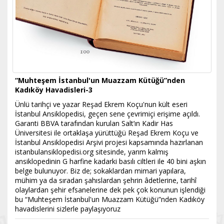
“Muhteşem İstanbul'un Muazzam Kütüğü”nden
Kadıköy Havadisleri-3
Ünlü tarihçi ve yazar Reşad Ekrem Koçu'nun kült eseri
İstanbul Ansiklopedisi, geçen sene çevrimiçi erişime açıldı.
Garanti BBVA tarafından kurulan Salt’ın Kadir Has
Üniversitesi ile ortaklaşa yürüttüğü Reşad Ekrem Koçu ve
İstanbul Ansiklopedisi Arşivi projesi kapsamında hazırlanan
istanbulansiklopedisi.org sitesinde, yarım kalmış
ansiklopedinin G harfine kadarki basılı ciltleri ile 40 bini aşkın
belge bulunuyor. Biz de; sokaklardan mimari yapılara,
mühim ya da sıradan şahıslardan şehrin âdetlerine, tarihî
olaylardan şehir efsanelerine dek pek çok konunun işlendiği
bu “Muhteşem İstanbul'un Muazzam Kütüğü”nden Kadıköy
havadislerini sizlerle paylaşıyoruz