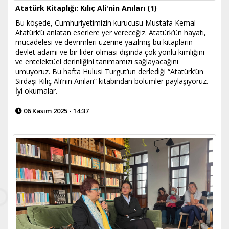
Atatürk Kitaplığı: Kılıç Ali'nin Anıları (1)
Bu köşede, Cumhuriyetimizin kurucusu Mustafa Kemal
Atatürk’ü anlatan eserlere yer vereceğiz. Atatürk’ün hayatı,
mücadelesi ve devrimleri üzerine yazılmış bu kitapların
devlet adamı ve bir lider olması dışında çok yönlü kimliğini
ve entelektüel derinliğini tanımamızı sağlayacağını
umuyoruz. Bu hafta Hulusi Turgut’un derlediği “Atatürk’ün
Sırdaşı Kılıç Ali’nin Anıları” kitabından bölümler paylaşıyoruz.
İyi okumalar.
06 Kasım 2025 - 14:37