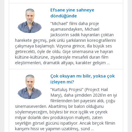
Efsane yine sahneye
döndüğünde
“Michael” filmi daha proje
aşamasındayken, Michael
Jackson’ın sadık hayranları çoktan
harekete geçmiş, pek ünlü şarkılarının koreografilerini
çalışmaya başlamıştı. Vizyona girince, illa büyük ses
getirecekti, öyle de oldu. Gişe sinemasına ve hayran
kültüne-kültürüne, ziyadesiyle mesafeli duran film
eleştirmenleri, dramatik altyapı, karakter gelişim
...
Çok okuyan mı bilir, yoksa çok
izleyen mi?
“Kurtuluş Projesi” (Project Hail
Mary), daha şimdiden 2026’ın en iyi
filmlerinden biri payesini aldı, çoğu
sinemaseverden. Abartılmış bir balon olduğunu
söylemeyeceğim, böylesi bir ince işçilik ve çeyrek
milyar dolarlık dev prodüksiyon maliyeti, zaten
seyirliğin görsel gücünü ispatlıyor. Ancak birçok filmin
karışımı hissi ve yapımın uzatılmış, sünd
...