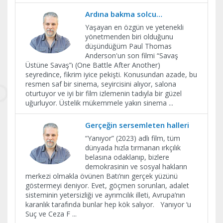
Ardına bakma solcu…
Yaşayan en özgün ve yetenekli
yönetmenden biri olduğunu
düşündüğüm Paul Thomas
Anderson'un son filmi “Savaş
Üstüne Savaş”ı (One Battle After Another)
seyredince, fikrim iyice pekişti. Konusundan azade, bu
resmen saf bir sinema, seyircisini alıyor, salona
oturtuyor ve iyi bir film izlemenin tadıyla bir güzel
uğurluyor. Üstelik mükemmele yakın sinema
...
Gerçeğin sersemleten halleri
“Yanıyor” (2023) adlı film, tüm
dünyada hızla tırmanan ırkçılık
belasına odaklanıp, bizlere
demokrasinin ve sosyal hakların
merkezi olmakla övünen Batı’nın gerçek yüzünü
göstermeyi deniyor. Evet, göçmen sorunları, adalet
sisteminin yetersizliği ve ayrımcılık illeti, Avrupa’nın
karanlık tarafında bunlar hep kök salıyor. Yanıyor ‘u
Suç ve Ceza F
...