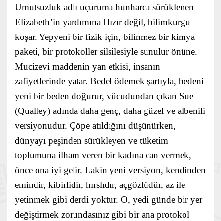
Umutsuzluk adlı uçuruma hunharca sürüklenen
Elizabeth’in yardımına Hızır değil, bilimkurgu
koşar. Yepyeni bir fizik için, bilinmez bir kimya
paketi, bir protokoller silsilesiyle sunulur önüne.
Mucizevi maddenin yan etkisi, insanın
zafiyetlerinde yatar. Bedel ödemek şartıyla, bedeni
yeni bir beden doğurur, vücudundan çıkan Sue
(Qualley) adında daha genç, daha güzel ve albenili
versiyonudur. Çöpe atıldığını düşünürken,
dünyayı peşinden sürükleyen ve tüketim
toplumuna ilham veren bir kadına can vermek,
önce ona iyi gelir. Lakin yeni versiyon, kendinden
emindir, kibirlidir, hırslıdır, açgözlüdür, az ile
yetinmek gibi derdi yoktur. O, yedi günde bir yer
değiştirmek zorundasınız gibi bir ana protokol