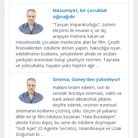
Masumiyet, bir çocukluk
sığınağıdır
“Tavşan İmparatorluğu”, sistem
eleştirisi ile insanın iç ve dış
arayışını metnine katan ve
meselesinde çocukları merkezine alan bir film. Çeşitli
festivallerden ödüllerle dönen yapım, haksızlığa isyan
edebilmenin kodlarını, yetişkinlerin ahlaki ve vicdani
yanlışları arasından bulup çıkartıyor resmen. Taşrada
ve yoksullukta, hayatın yükü hepten ağır
...
Sinema, Güney’den yükseliyor!
Hakkını teslim edelim, son iki
senedir Brezilya sineması, zalim ve
kanlı askeri diktatörlük yıllarını
deşifre ederek, resmen evrensel
sinemanın kodlarını çözmüş oldu. Geçen yıl yabancı
dilde en iyi film ödülünü kazanan “Hala Buradayım”
(Ainda Estou Aqui), bu sene de ödüllere doymayan
“Gizli Ajan” (O Agente Secreto), İskandinavya ve Uzak
Doğu’nun bi
...