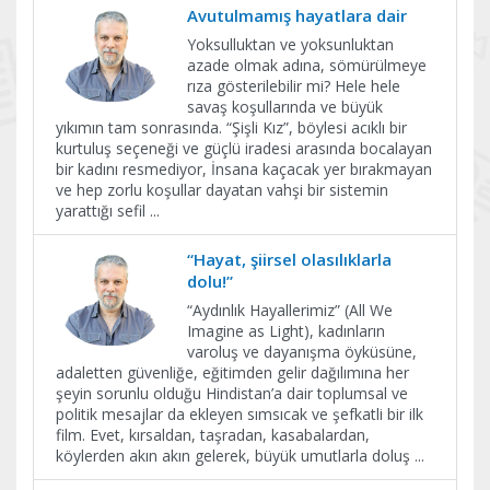
Avutulmamış hayatlara dair
Yoksulluktan ve yoksunluktan
azade olmak adına, sömürülmeye
rıza gösterilebilir mi? Hele hele
savaş koşullarında ve büyük
yıkımın tam sonrasında. “Şişli Kız”, böylesi acıklı bir
kurtuluş seçeneği ve güçlü iradesi arasında bocalayan
bir kadını resmediyor, İnsana kaçacak yer bırakmayan
ve hep zorlu koşullar dayatan vahşi bir sistemin
yarattığı sefil
...
“Hayat, şiirsel olasılıklarla
dolu!”
“Aydınlık Hayallerimiz” (All We
Imagine as Light), kadınların
varoluş ve dayanışma öyküsüne,
adaletten güvenliğe, eğitimden gelir dağılımına her
şeyin sorunlu olduğu Hindistan’a dair toplumsal ve
politik mesajlar da ekleyen sımsıcak ve şefkatli bir ilk
film. Evet, kırsaldan, taşradan, kasabalardan,
köylerden akın akın gelerek, büyük umutlarla doluş
...