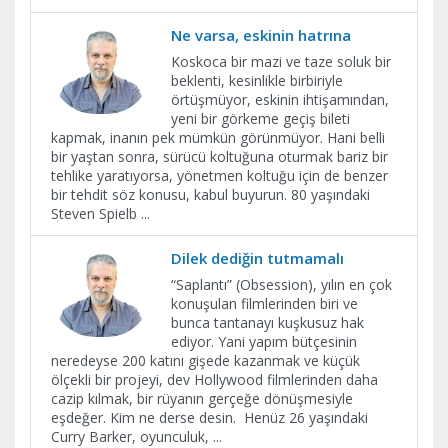
Ne varsa, eskinin hatrına
Koskoca bir mazi ve taze soluk bir
beklenti, kesinlikle birbiriyle
örtüşmüyor, eskinin ihtişamından,
yeni bir görkeme geçiş bileti
kapmak, inanın pek mümkün görünmüyor. Hani belli
bir yaştan sonra, sürücü koltuğuna oturmak bariz bir
tehlike yaratıyorsa, yönetmen koltuğu için de benzer
bir tehdit söz konusu, kabul buyurun. 80 yaşındaki
Steven Spielb
...
Dilek dediğin tutmamalı
“Saplantı” (Obsession), yılın en çok
konuşulan filmlerinden biri ve
bunca tantanayı kuşkusuz hak
ediyor. Yani yapım bütçesinin
neredeyse 200 katını gişede kazanmak ve küçük
ölçekli bir projeyi, dev Hollywood filmlerinden daha
cazip kılmak, bir rüyanın gerçeğe dönüşmesiyle
eşdeğer. Kim ne derse desin. Henüz 26 yaşındaki
Curry Barker, oyunculuk,
...