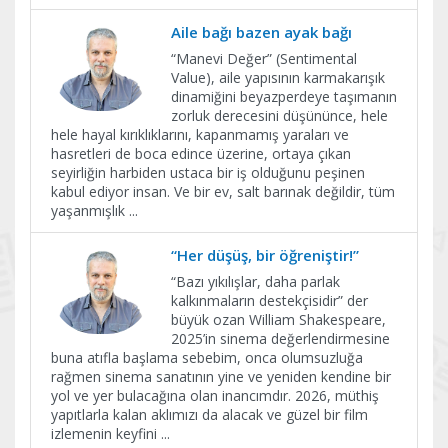
Aile bağı bazen ayak bağı
“Manevi Değer” (Sentimental
Value), aile yapısının karmakarışık
dinamiğini beyazperdeye taşımanın
zorluk derecesini düşününce, hele
hele hayal kırıklıklarını, kapanmamış yaraları ve
hasretleri de boca edince üzerine, ortaya çıkan
seyirliğin harbiden ustaca bir iş olduğunu peşinen
kabul ediyor insan. Ve bir ev, salt barınak değildir, tüm
yaşanmışlık
...
“Her düşüş, bir öğreniştir!”
“Bazı yıkılışlar, daha parlak
kalkınmaların destekçisidir” der
büyük ozan William Shakespeare,
2025’in sinema değerlendirmesine
buna atıfla başlama sebebim, onca olumsuzluğa
rağmen sinema sanatının yine ve yeniden kendine bir
yol ve yer bulacağına olan inancımdır. 2026, müthiş
yapıtlarla kalan aklımızı da alacak ve güzel bir film
izlemenin keyfini
...