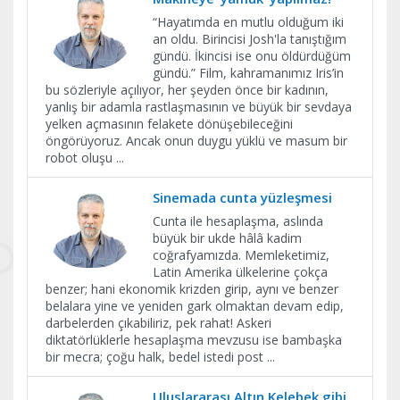
“Hayatımda en mutlu olduğum iki
an oldu. Birincisi Josh'la tanıştığım
gündü. İkincisi ise onu öldürdüğüm
gündü.” Film, kahramanımız Iris’in
bu sözleriyle açılıyor, her şeyden önce bir kadının,
yanlış bir adamla rastlaşmasının ve büyük bir sevdaya
yelken açmasının felakete dönüşebileceğini
öngörüyoruz. Ancak onun duygu yüklü ve masum bir
robot oluşu
...
Sinemada cunta yüzleşmesi
Cunta ile hesaplaşma, aslında
büyük bir ukde hâlâ kadim
coğrafyamızda. Memleketimiz,
Latin Amerika ülkelerine çokça
benzer; hani ekonomik krizden girip, aynı ve benzer
belalara yine ve yeniden gark olmaktan devam edip,
darbelerden çıkabiliriz, pek rahat! Askeri
diktatörlüklerle hesaplaşma mevzusu ise bambaşka
bir mecra; çoğu halk, bedel istedi post
...
Uluslararası Altın Kelebek gibi