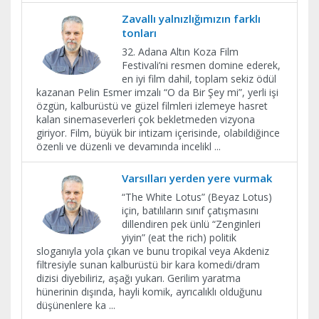
Zavallı yalnızlığımızın farklı
tonları
32. Adana Altın Koza Film
Festivali’ni resmen domine ederek,
en iyi film dahil, toplam sekiz ödül
kazanan Pelin Esmer imzalı “O da Bir Şey mi”, yerli işi
özgün, kalburüstü ve güzel filmleri izlemeye hasret
kalan sinemaseverleri çok bekletmeden vizyona
giriyor. Film, büyük bir intizam içerisinde, olabildiğince
özenli ve düzenli ve devamında incelikl
...
Varsılları yerden yere vurmak
“The White Lotus” (Beyaz Lotus)
için, batılıların sınıf çatışmasını
dillendiren pek ünlü “Zenginleri
yiyin” (eat the rich) politik
sloganıyla yola çıkan ve bunu tropikal veya Akdeniz
filtresiyle sunan kalburüstü bir kara komedi/dram
dizisi diyebiliriz, aşağı yukarı. Gerilim yaratma
hünerinin dışında, hayli komik, ayrıcalıklı olduğunu
düşünenlere ka
...