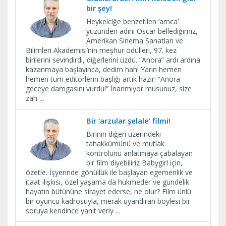
bir şey!
Heykelciğe benzetilen ‘amca’
yüzünden adını Oscar bellediğimiz,
Amerikan Sinema Sanatları ve
Bilimleri Akademisi’nin meşhur ödülleri, 97. kez
birilerini sevindirdi, diğerlerini üzdü. “Anora” ardı ardına
kazanmaya başlayınca, dedim hah! Yarın hemen
hemen tüm editörlerin başlığı artık hazır: “Anora
geceye damgasını vurdu!” İnanmıyor musunuz, size
zah
...
Bir ‘arzular şelale’ filmi!
Birinin diğeri üzerindeki
tahakkümünü ve mutlak
kontrolünü anlatmaya çabalayan
bir film diyebiliriz Babygirl için,
özetle. İşyerinde gönüllük ile başlayan egemenlik ve
itaat ilişkisi, özel yaşama da hükmeder ve gündelik
hayatın bütününe sirayet ederse, ne olur? Film ünlü
bir oyuncu kadrosuyla, merak uyandıran böylesi bir
soruya kendince yanıt veriy
...