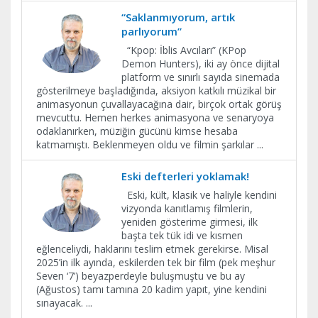
“Saklanmıyorum, artık
parlıyorum”
“Kpop: İblis Avcıları” (KPop
Demon Hunters), iki ay önce dijital
platform ve sınırlı sayıda sinemada
gösterilmeye başladığında, aksiyon katkılı müzikal bir
animasyonun çuvallayacağına dair, birçok ortak görüş
mevcuttu. Hemen herkes animasyona ve senaryoya
odaklanırken, müziğin gücünü kimse hesaba
katmamıştı. Beklenmeyen oldu ve filmin şarkılar
...
Eski defterleri yoklamak!
Eski, kült, klasik ve haliyle kendini
vizyonda kanıtlamış filmlerin,
yeniden gösterime girmesi, ilk
başta tek tük idi ve kısmen
eğlenceliydi, haklarını teslim etmek gerekirse. Misal
2025’in ilk ayında, eskilerden tek bir film (pek meşhur
Seven ‘7’) beyazperdeyle buluşmuştu ve bu ay
(Ağustos) tamı tamına 20 kadim yapıt, yine kendini
sınayacak.
...