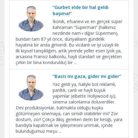
“Gurbet elde bir hal geldi
başıma!”
İkonik, efsanevi ve en gerçek süper
kahraman “Superman” (halkımız
nezdinde nam-ı diğer Süpermen),
bundan tam 87 yıl önce, dünyalıların gündelik
hayatına bir anda giriverdi. Bu vicdanlı ve iyi uzaylı ile
ilk kişisel tanışıklığım, artık yerinde yeller esen (yok ya,
arsasına Fransız balkonlu, hayli standart ve gerçekten
çirkin bir bina konduruldu) bir
...
“Bastı mı gaza, gider mi gider”
Yaz geldi ya, haliyle bol reklamlı,
parıltılı, canlı ve hayli büyük
yapımlar (elbette Hollywood işi),
sinema salonlarına doluverdiler.
Dev prodüksiyonlar, batmakta olduğu kuşku
götürmeyen sinemaya, can simidi olabilirler mi? Zor
dostum, zor! Çokça dikiş gereken derin bir kesiği, yara
bandıyla kapatmak ve iyileşmesini ummak, içinde
bulunduğumuz meşu
...