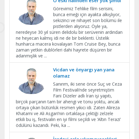
O eski halinden eser yok şimdi
Görevimiz Tehlike film serisini,
bunca emeği için ayakta alkışlıyor,
sekizinci ve nihayet son bölümü ile
pistlerden alıyoruz. Öyle ya,
neredeyse 30 yıl süren delidolu bir serüvenin ardından
ne heyecan kalmış idi ne de bir beklenti. Üstelik
hunharca macera kovalayan Tom Cruise Bey, bunca
zaman yetkin dublörleri dahi hayrete düşüren bir
adanmışlık ve
...
Vicdan ve önyargı yan yana
olamaz
Sanırım, iki sene önce Suç ve Ceza
Film Festivali’nde seyretmiştim
Fani Dizeler adlı İran işi yapıtı,
birçok parçanın tam bir ahengi ve tonu yoktu, ancak
ortaya çıkan bütünlük resmen yıkıcı idi. Zaten Alireza
Khatami ve Ali Asgari’nin ortaklaşa çektiği zelzele
etkili bu iş, festivalin en iyi filmi seçildi ve ‘Altın Terazi’
ödülünü kazandı. Peki, ka
...
İradeyi asla yıkamayacaklar!