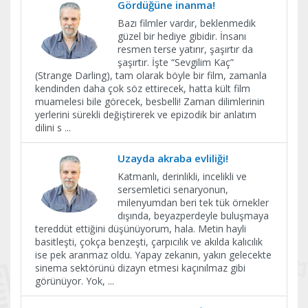
Gördüğüne inanma!
Bazı filmler vardır, beklenmedik
güzel bir hediye gibidir. İnsanı
resmen terse yatırır, şaşırtır da
şaşırtır. İşte “Sevgilim Kaç”
(Strange Darling), tam olarak böyle bir film, zamanla
kendinden daha çok söz ettirecek, hatta kült film
muamelesi bile görecek, besbelli! Zaman dilimlerinin
yerlerini sürekli değiştirerek ve epizodik bir anlatım
dilini s
...
Uzayda akraba evliliği!
Katmanlı, derinlikli, incelikli ve
sersemletici senaryonun,
milenyumdan beri tek tük örnekler
dışında, beyazperdeyle buluşmaya
tereddüt ettiğini düşünüyorum, hala. Metin hayli
basitleşti, çokça benzeşti, çarpıcılık ve akılda kalıcılık
ise pek aranmaz oldu. Yapay zekanın, yakın gelecekte
sinema sektörünü dizayn etmesi kaçınılmaz gibi
görünüyor. Yok,
...