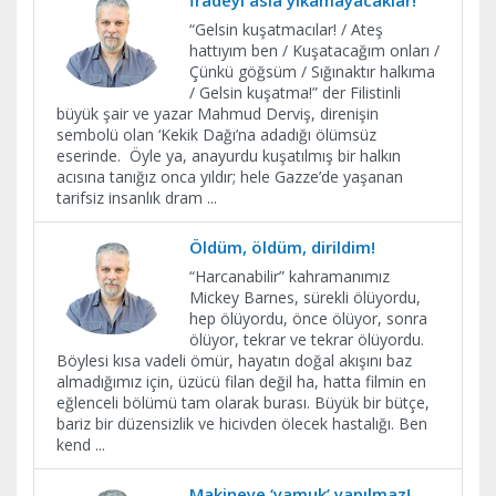
​“Gelsin kuşatmacılar! / Ateş
hattıyım ben / Kuşatacağım onları /
Çünkü göğsüm / Sığınaktır halkıma
/ Gelsin kuşatma!” der Filistinli
büyük şair ve yazar Mahmud Derviş, direnişin
sembolü olan ‘Kekik Dağı’na adadığı ölümsüz
eserinde. Öyle ya, anayurdu kuşatılmış bir halkın
acısına tanığız onca yıldır; hele Gazze’de yaşanan
tarifsiz insanlık dram
...
Öldüm, öldüm, dirildim!
“Harcanabilir” kahramanımız
Mickey Barnes, sürekli ölüyordu,
hep ölüyordu, önce ölüyor, sonra
ölüyor, tekrar ve tekrar ölüyordu.
Böylesi kısa vadeli ömür, hayatın doğal akışını baz
almadığımız için, üzücü filan değil ha, hatta filmin en
eğlenceli bölümü tam olarak burası. Büyük bir bütçe,
bariz bir düzensizlik ve hicivden ölecek hastalığı. Ben
kend
...
Makineye ‘yamuk’ yapılmaz!