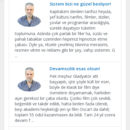
Sistem bizi ne güzel besliyor!
Kapitalizm denilen tarifsiz heyula,
şef kültürü tarifini, filmler, diziler,
şovlar ve programlar aracılığıyla,
sürekli dayatıyor tüketim
toplumuna. Aslında çok parlak bir fikir ha, süslü ve
pahalı tabaklar üzerinden hepimizi hipnotize etme
çabası. Öyle ya, ritüele çevrilmiş tıkınma merasimi,
resmen vitrini ve reklamı gibi bir şey, vahşi sistemin. G
...
Devamsızlık esas olsun!
Pek meşhur Gladyatör atlı
başyapıtı, işte şöyle kült bir eser,
böyle de klasik bir film diye
övmelere doyamamak, harbiden
aşırı gereksiz bir çaba olurdu. Çünkü film çok sevildi,
beğenildi ve takdir edildi, hatta birden fazla izlendi,
beşi akademi heykelciği (en iyi film Oscar’ı da dahil)
toplam 55 ödül kazanmasını da bildi. Tam 24 yıl sonra
devam f
...