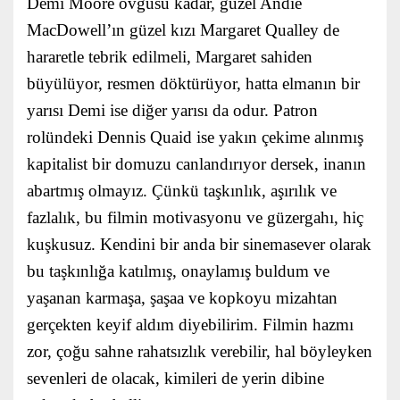
Demi Moore övgüsü kadar, güzel Andie
MacDowell’ın güzel kızı Margaret Qualley de
hararetle tebrik edilmeli, Margaret sahiden
büyülüyor, resmen döktürüyor, hatta elmanın bir
yarısı Demi ise diğer yarısı da odur. Patron
rolündeki Dennis Quaid ise yakın çekime alınmış
kapitalist bir domuzu canlandırıyor dersek, inanın
abartmış olmayız. Çünkü taşkınlık, aşırılık ve
fazlalık, bu filmin motivasyonu ve güzergahı, hiç
kuşkusuz. Kendini bir anda bir sinemasever olarak
bu taşkınlığa katılmış, onaylamış buldum ve
yaşanan karmaşa, şaşaa ve kopkoyu mizahtan
gerçekten keyif aldım diyebilirim. Filmin hazmı
zor, çoğu sahne rahatsızlık verebilir, hal böyleyken
sevenleri de olacak, kimileri de yerin dibine