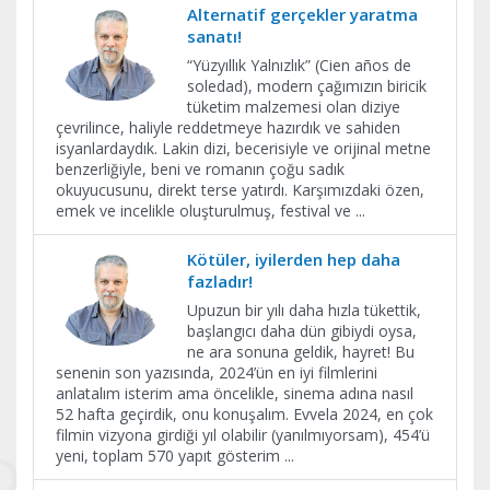
Alternatif gerçekler yaratma
sanatı!
“Yüzyıllık Yalnızlık” (Cien años de
soledad), modern çağımızın biricik
tüketim malzemesi olan diziye
çevrilince, haliyle reddetmeye hazırdık ve sahiden
isyanlardaydık. Lakin dizi, becerisiyle ve orijinal metne
benzerliğiyle, beni ve romanın çoğu sadık
okuyucusunu, direkt terse yatırdı. Karşımızdaki özen,
emek ve incelikle oluşturulmuş, festival ve
...
Kötüler, iyilerden hep daha
fazladır!
Upuzun bir yılı daha hızla tükettik,
başlangıcı daha dün gibiydi oysa,
ne ara sonuna geldik, hayret! Bu
senenin son yazısında, 2024’ün en iyi filmlerini
anlatalım isterim ama öncelikle, sinema adına nasıl
52 hafta geçirdik, onu konuşalım. Evvela 2024, en çok
filmin vizyona girdiği yıl olabilir (yanılmıyorsam), 454’ü
yeni, toplam 570 yapıt gösterim
...