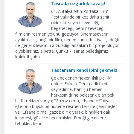
Taşrada özgürlük savaşı!
61. Antalya Altın Portakal Film
Festivali’nde bir kez daha şahit
olduk ki, seyirci seveceği,
beğeneceği, benimseyeceği
filmlerin resmen yolunu gözlüyor. Sinemaseverin
ayakta alkışladığı bir film, neden sanat-festival işi değil
de genel izleyicinin arzuladığı anaakım bir proje oluyor
diyebilirsiniz, elbette. Çünkü 7. sanat bellediğimiz
kolektif çaba
...
Tastamam kendi ipini çekmek!
Çok beklenen “Joker: İkili Delilik”
(Joker: Folie à Deux) adlı filmi
seyredince, hani şu hemen
herkesin diline pelesenk olan pek
bildik reklam var ya; “Gazoz olma, efsane ol!” diye,
işte onu büyük bir hünerle resmen tersine çevirmişler
ve “Efsane olma, gazoz ol!” diyerek, bindikleri dalı
kesmeyi, güzelce becermişler. Emeği geçenlere
tebrikler, kend
...