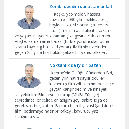
Zombi dediğin sanattan anlar!
Keşke yapımcılar, hassas
davranıp 2030 yılını bekleselerdi,
böylece “28 Yıl Sonra” (28 Years
Later) filminin adı sahicilik kazanır
ve yaşamın uyduruk zaman çizelgesine cuk otururdu.
Al işte, zamanlama hatası (futbol yorumcuları buna
ısrarla tayming hatası diyorlar), ilk filmin üzerinden
geçen 23. yılda bizi buldu. Şakası bir yana, öfke vi
...
Noksanlık da iyidir bazen
Hemme’nin Öldüğü Günlerden Biri,
geçen yılın hatırı sayılır ödüller
kazanmış filmiydi, sanırım acele işe
şeytan karışır dedim ve nihayet
izleyebildim. Filmi evde oturup (MUBI Türkiye)
seyredince, öncelikle anladığım şey, sabırsızlığa da
gerek yok imiş zaten. Bu tam tekmil yavaşlığa dair bir
film, patlamaya hazır bir öfkeyi, kavurucu yaz
sıcağında v
...