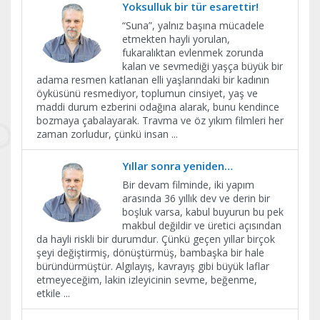
Yoksulluk bir tür esarettir!
“Suna”, yalnız başına mücadele
etmekten hayli yorulan,
fukaralıktan evlenmek zorunda
kalan ve sevmediği yaşça büyük bir
adama resmen katlanan elli yaşlarındaki bir kadının
öyküsünü resmediyor, toplumun cinsiyet, yaş ve
maddi durum ezberini odağına alarak, bunu kendince
bozmaya çabalayarak. Travma ve öz yıkım filmleri her
zaman zorludur, çünkü insan
...
Yıllar sonra yeniden…
Bir devam filminde, iki yapım
arasında 36 yıllık dev ve derin bir
boşluk varsa, kabul buyurun bu pek
makbul değildir ve üretici açısından
da hayli riskli bir durumdur. Çünkü geçen yıllar birçok
şeyi değiştirmiş, dönüştürmüş, bambaşka bir hale
büründürmüştür. Algılayış, kavrayış gibi büyük laflar
etmeyeceğim, lakin izleyicinin sevme, beğenme,
etkile
...