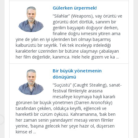
Gülerken ürpermek!
“Silahlar” (Weapons), vay örüntü ve
görüntü dört dörtlük, sanırım bir
gerilim başyapıtı doğuyor derken,
finaline doğru ivmesini yitiren ama
yine de yılın en iyi işlerinden biri olmayı başarmış
kalburüstü bir seyirlik. Tek tek inceleyip irdelediği
karakterler üzerinden bir bütüne ulaşmayı çabalayan
her film değerlidir, kanımca. Hele hele gizem ve ka
...
Bir büyük yönetmenin
dönüşümü
“Suçüstü” (Caught Stealing), sanat-
festival filmleriyle arasına
mesafeye koymaya hayli kararlı
görünen bir büyük yönetmen (Darren Aronofsky)
tarafından çekilen, oldukça keyifli, eğlenceli ve
hareketli bir cürüm öyküsü. Kahramanına, ‘bak ben
her zaman senin yanındayım’ mesajı veren filmler
yerine, ‘başına gelecek her şeye hazır ol, düşersen
kimse el
...