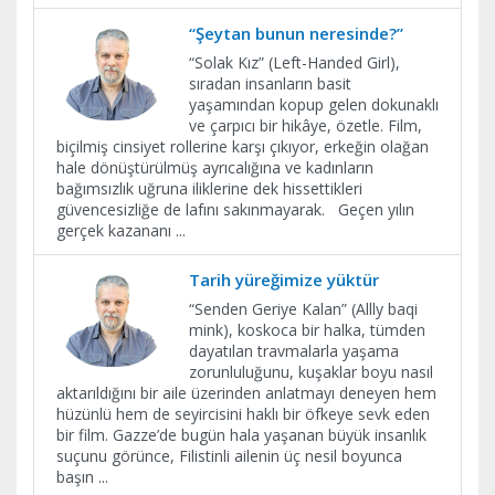
“Şeytan bunun neresinde?”
“Solak Kız” (Left-Handed Girl),
sıradan insanların basit
yaşamından kopup gelen dokunaklı
ve çarpıcı bir hikâye, özetle. Film,
biçilmiş cinsiyet rollerine karşı çıkıyor, erkeğin olağan
hale dönüştürülmüş ayrıcalığına ve kadınların
bağımsızlık uğruna iliklerine dek hissettikleri
güvencesizliğe de lafını sakınmayarak. Geçen yılın
gerçek kazananı
...
Tarih yüreğimize yüktür
“Senden Geriye Kalan” (Allly baqi
mink), koskoca bir halka, tümden
dayatılan travmalarla yaşama
zorunluluğunu, kuşaklar boyu nasıl
aktarıldığını bir aile üzerinden anlatmayı deneyen hem
hüzünlü hem de seyircisini haklı bir öfkeye sevk eden
bir film. Gazze’de bugün hala yaşanan büyük insanlık
suçunu görünce, Filistinli ailenin üç nesil boyunca
başın
...