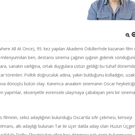
here All At Once), 95. kez yapılan Akademi Ödülleri’nde kazanan film 
da milenyumdan beri, destansı sinema çağının ışığının giderek söndüğün
gılara, sanatın varlığına, ortak duygulara üstün geldiği bu tuhaf dönemd
r törenleri. Politik doğruculuk adına, yakın bulduğunu kolladığın, uzak
ir şova dönüştü bütün olay. Kanımca anaakım sinemanın Oscar heykelciği
len yapımlar, ekseriyetle evrensele ulaşmaya çabalayan yeni bir sinema 
s filminin, sekiz adaylığının bulunduğu Oscar’da sıfır çekmesi, kimseyi
elmans, altı adaylığı bulunan Tar ile üçer dalda aday olan Hüzün Üçgen
wood'daki Dolby Theatre'dan elleri boş dönmesi pek garip bulunmuyor