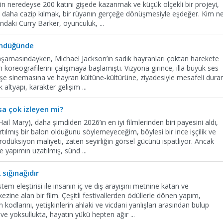
in neredeyse 200 katını gişede kazanmak ve küçük ölçekli bir projeyi,
 daha cazip kılmak, bir rüyanın gerçeğe dönüşmesiyle eşdeğer. Kim n
ndaki Curry Barker, oyunculuk,
...
öndüğünde
 aşamasındayken, Michael Jackson’ın sadık hayranları çoktan harekete
n koreografilerini çalışmaya başlamıştı. Vizyona girince, illa büyük ses
Gişe sinemasına ve hayran kültüne-kültürüne, ziyadesiyle mesafeli dura
k altyapı, karakter gelişim
...
sa çok izleyen mi?
Hail Mary), daha şimdiden 2026’ın en iyi filmlerinden biri payesini aldı,
lmış bir balon olduğunu söylemeyeceğim, böylesi bir ince işçilik ve
rodüksiyon maliyeti, zaten seyirliğin görsel gücünü ispatlıyor. Ancak
 ve yapımın uzatılmış, sünd
...
sığınağıdır
em eleştirisi ile insanın iç ve dış arayışını metnine katan ve
zine alan bir film. Çeşitli festivallerden ödüllerle dönen yapım,
 kodlarını, yetişkinlerin ahlaki ve vicdani yanlışları arasından bulup
 ve yoksullukta, hayatın yükü hepten ağır
...