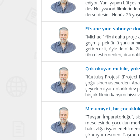
ediyor. Yani yapım bütçesin
dev Hollywood filmlerinden
derse desin. Henüz 26 yaşı
Efsane yine sahneye d
“Michael” filmi daha proje
geçmiş, pek ünlü şarkılarını
getirecekti, öyle de oldu. 
film eleştirmenleri, dramati
Çok okuyan mı bilir, yok
“Kurtuluş Projesi” (Project 
çoğu sinemaseverden. Abartı
çeyrek milyar dolarlık dev p
birçok filmin karışımı hissi
Masumiyet, bir çocukluk 
“Tavşan İmparatorluğu”, sist
meselesinde çocukları merke
haksızlığa isyan edebilmenin
çıkartıyor resmen. Taşrada