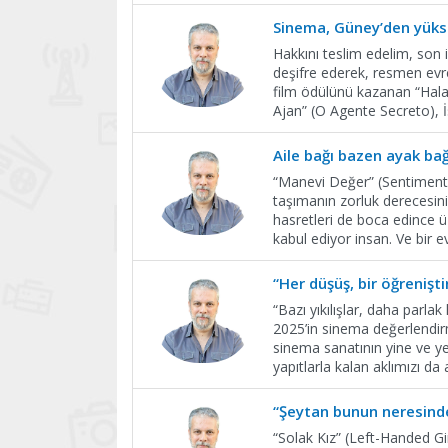
Sinema, Güney’den yükse
Hakkını teslim edelim, son ik
deşifre ederek, resmen evre
film ödülünü kazanan “Hala
Ajan” (O Agente Secreto),
Aile bağı bazen ayak bağ
“Manevi Değer” (Sentimenta
taşımanın zorluk derecesini
hasretleri de boca edince ü
kabul ediyor insan. Ve bir e
“Her düşüş, bir öğreniştir
“Bazı yıkılışlar, daha parl
2025’in sinema değerlendi
sinema sanatının yine ve ye
yapıtlarla kalan aklımızı da
“Şeytan bunun neresind
“Solak Kız” (Left-Handed Gi