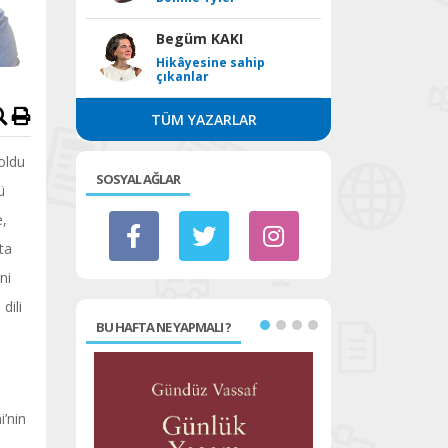
Begüm KAKI
Hikâyesine sahip
çıkanlar
TÜM YAZARLAR
oldu
SOSYAL AĞLAR
ü
e,
ta
ni
dili
BU HAFTA NE YAPMALI ?
i’nin
.