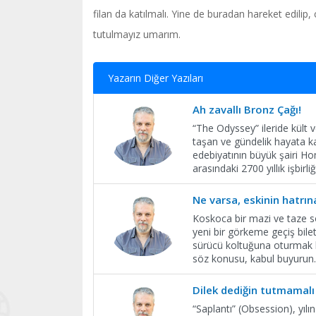
filan da katılmalı. Yine de buradan hareket edilip,
tutulmayız umarım.
Yazarın Diğer Yazıları
Ah zavallı Bronz Çağı!
“The Odyssey” ileride kült 
taşan ve gündelik hayata k
edebiyatının büyük şairi H
arasındaki 2700 yıllık işbi
Ne varsa, eskinin hatrın
Koskoca bir mazi ve taze sol
yeni bir görkeme geçiş bil
sürücü koltuğuna oturmak ba
söz konusu, kabul buyurun.
Dilek dediğin tutmamalı
“Saplantı” (Obsession), yıl