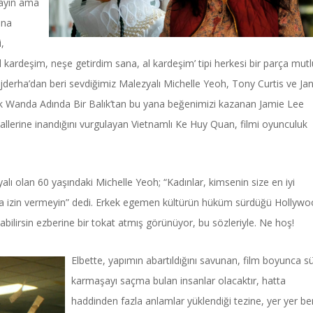
mayın ama
ana
,
l kardeşim, neşe getirdim sana, al kardeşim’ tipi herkesi bir parça mutl
jderha’dan beri sevdiğimiz Malezyalı Michelle Yeoh, Tony Curtis ve Ja
llık Wanda Adında Bir Balık’tan bu yana beğenimizi kazanan Jamie Lee
llerine inandığını vurgulayan Vietnamlı Ke Huy Quan, filmi oyunculuk
lı olan 60 yaşındaki Michelle Yeoh; “Kadınlar, kimsenin size en iyi
asla izin vermeyin” dedi. Erkek egemen kültürün hüküm sürdüğü Hollyw
bilirsin ezberine bir tokat atmış görünüyor, bu sözleriyle. Ne hoş!
Elbette, yapımın abartıldığını savunan, film boyunca s
karmaşayı saçma bulan insanlar olacaktır, hatta
haddinden fazla anlamlar yüklendiği tezine, yer yer b