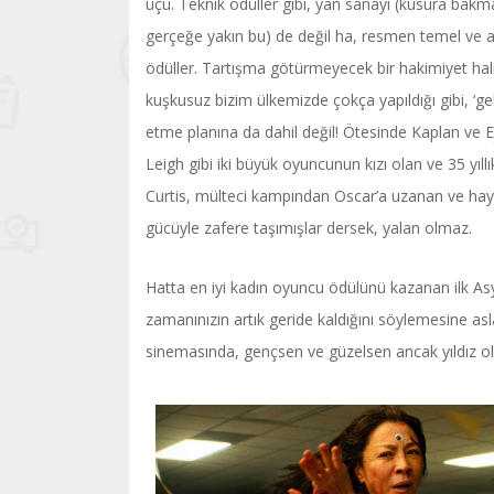
üçü. Teknik ödüller gibi, yan sanayi (kusura bak
gerçeğe yakın bu) de değil ha, resmen temel ve 
ödüller. Tartışma götürmeyecek bir hakimiyet hali
kuşkusuz bizim ülkemizde çokça yapıldığı gibi, ‘ge
etme planına da dahil değil! Ötesinde Kaplan ve E
Leigh gibi iki büyük oyuncunun kızı olan ve 35 yı
Curtis, mülteci kampından Oscar’a uzanan ve haya
gücüyle zafere taşımışlar dersek, yalan olmaz.
Hatta en iyi kadın oyuncu ödülünü kazanan ilk Asya
zamanınızın artık geride kaldığını söylemesine 
sinemasında, gençsen ve güzelsen ancak yıldız ola