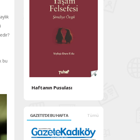
aylık
i
edir?
k bu
Haftanın Pusulası
Haftanın Pusul
GAZETE'DE BU HAFTA
Tümü