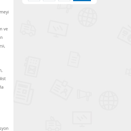
emeyi
in ve
an
si,
n,
list
la
asyon