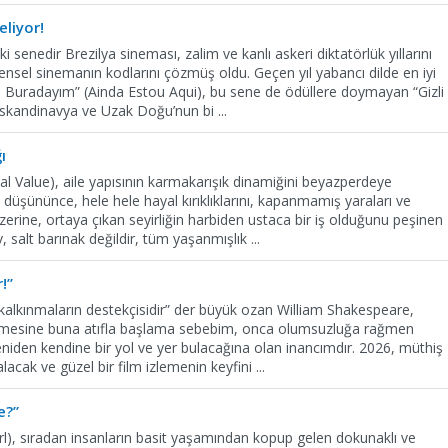
liyor!
i senedir Brezilya sineması, zalim ve kanlı askeri diktatörlük yıllarını
nsel sinemanın kodlarını çözmüş oldu. Geçen yıl yabancı dilde en iyi
 Buradayım” (Ainda Estou Aqui), bu sene de ödüllere doymayan “Gizli
 İskandinavya ve Uzak Doğu’nun bi
...
ı
l Value), aile yapısının karmakarışık dinamiğini beyazperdeye
 düşününce, hele hele hayal kırıklıklarını, kapanmamış yaraları ve
zerine, ortaya çıkan seyirliğin harbiden ustaca bir iş olduğunu peşinen
v, salt barınak değildir, tüm yaşanmışlık
...
!”
ak kalkınmaların destekçisidir” der büyük ozan William Shakespeare,
rmesine buna atıfla başlama sebebim, onca olumsuzluğa rağmen
niden kendine bir yol ve yer bulacağına olan inancımdır. 2026, müthiş
 alacak ve güzel bir film izlemenin keyfini
...
e?”
rl), sıradan insanların basit yaşamından kopup gelen dokunaklı ve