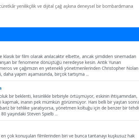
 cüretkâr yenilikçilik ve dijital çağ aşkına deneysel bir bombardımana
ve klasik bir film olarak anılacaktır elbette, ancak şimdiden sinemadan
arışan bir fenomene dönüştüğü neredeyse kesin. Antik Yunan
omeros ve çağımızın en yetenekli yönetmenlerinden Christopher Nolan
rliği, daha yapım aşamasında, birçok tartışma
...
a
uk bir beklenti, kesinlikle birbiriyle örtüşmüyor, eskinin ihtişamından,
eti kapmak, inanın pek mümkün görünmüyor. Hani belli bir yaştan sonra
riz bir tehlike yaratıyorsa, yönetmen koltuğu için de benzer bir tehdi
 80 yaşındaki Steven Spielb
...
ın en çok konuşulan filmlerinden biri ve bunca tantanayı kuşkusuz hak