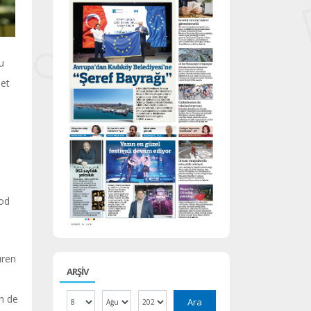
u
net
ood
üren
ARŞİV
en de
Ara