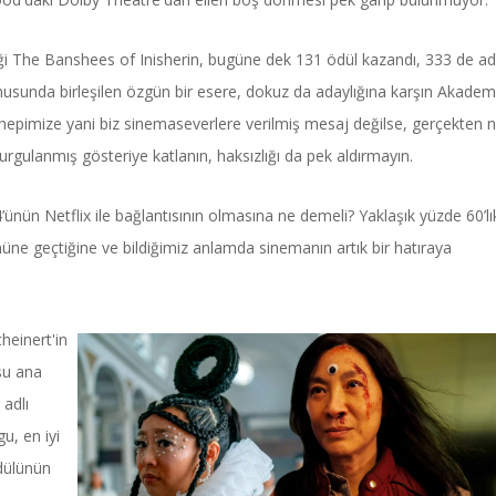
ği The Banshees of Inisherin, bugüne dek 131 ödül kazandı, 333 de ad
 konusunda birleşilen özgün bir esere, dokuz da adaylığına karşın Akadem
epimize yani biz sinemaseverlere verilmiş mesaj değilse, gerçekten n
urgulanmış gösteriye katlanın, haksızlığı da pek aldırmayın.
’ünün Netflix ile bağlantısının olmasına ne demeli? Yaklaşık yüzde 60’lı
 önüne geçtiğine ve bildiğimiz anlamda sinemanın artık bir hatıraya
Haftanın Sinevizyonu
Haftanın Pusulası
heinert'in
şu ana
adlı
gu, en iyi
dülünün