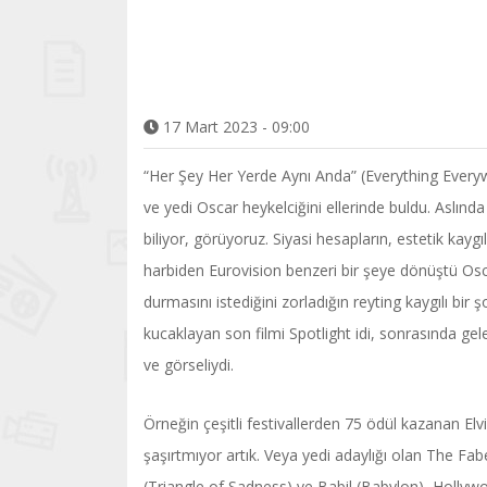
17 Mart 2023 - 09:00
“Her Şey Her Yerde Aynı Anda” (Everything Everyw
ve yedi Oscar heykelciğini ellerinde buldu. Aslın
biliyor, görüyoruz. Siyasi hesapların, estetik kay
harbiden Eurovision benzeri bir şeye dönüştü Osca
durmasını istediğini zorladığın reyting kaygılı b
kucaklayan son filmi Spotlight idi, sonrasında ge
ve görseliydi.
Örneğin çeşitli festivallerden 75 ödül kazanan Elvi
şaşırtmıyor artık. Veya yedi adaylığı olan The Fab
(Triangle of Sadness) ve Babil (Babylon), Holly