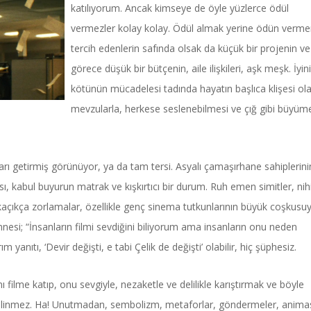
katılıyorum. Ancak kimseye de öyle yüzlerce ödül
vermezler kolay kolay. Ödül almak yerine ödün verm
tercih edenlerin safında olsak da küçük bir projenin ve
görece düşük bir bütçenin, aile ilişkileri, aşk meşk. İyin
kötünün mücadelesi tadında hayatın başlıca klişesi ol
mevzularla, herkese seslenebilmesi ve çığ gibi büyüme
rı getirmiş görünüyor, ya da tam tersi. Asyalı çamaşırhane sahiplerini
ı, kabul buyurun matrak ve kışkırtıcı bir durum. Ruh emen simitler, nihi
e kaçıkça zorlamalar, özellikle genç sinema tutkunlarının büyük coşkusuy
nnesi; “İnsanların filmi sevdiğini biliyorum ama insanların onu neden
m yanıtı, ‘Devir değişti, e tabi Çelik de değişti’ olabilir, hiç şüphesiz.
 filme katıp, onu sevgiyle, nezaketle ve delilikle karıştırmak ve böyle
, bilinmez. Ha! Unutmadan, sembolizm, metaforlar, göndermeler, anim