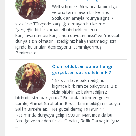
Weltschmerz: Almancada bir olgu
ve onu tanımlayan bir kelime.
Sözlük anlamıyla “dünya ağrısı /
sızısı” ve Türkçede karşılığı olmayan bu kelime
“gerçeğin hiçbir zaman zihnin beklentilerini
karşılayamaması karşısında duyulan hissi” ve “mevcut
dünya sizin olmasını istediğiniz hâli yansıtmadığı için
içinde bulunulan depresyonu” tanımlıyormuş.
Benimse e
...
Ölüm olduktan sonra hangi
gerçekten söz edilebilir ki?
“Biz sizin bize bakmadığınız
biçimde birbirimize bakıyoruz. Biz
sizin birbirinize bakmadığınız
biçimde size bakıyoruz.” Bu aralar içimden gelen
cümle, Ahmet Salahattin Birsel, bizim bildiğimiz adıyla
Salâh Birsel’e ait… Ne güzel demiş 1919’un 14
Kasım’ında dünyaya gelip 1999’un Mart’ında da bu
faniliğe veda eden üstat. O vakit, Refik Durbaş’ın “yüz
...