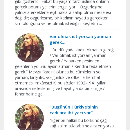
gibi gösterildi. Fakat bu yaşam tarzı aslında onların
gerçek potansiyellerini engelliyor… Özgürleşme,
yalnızca erkeklerle eşit haklara sahip olma meselesi
değildir; özgürleşme, bir kadının hayatta gerçekten
kim olduğunu ve ne olmak istediğini keşfetm
...
Var olmak istiyorsan yanman
gerek…
“Bu dünyada kadın olmanın gereği
/ Var olmak istiyorsan yanman
gerek / Yanarken peşinden
gelenlerin yolunu aydınlatman / Kendini feda etmen
gerek.” Mevzu “kadın” olunca bu cümlelerin sol
yamacı; kırgınlık, yorgunluk ve öfke ile hemhal
etmemesi imkânsız! Ki bu sözler 1902-1941 yılları
arasında nefeslenmiş ve hayatıyla da bir simge /
fener haline ge
...
“Bugünün Türkiye’sinin
cadılara ihtiyacı var”
​“Eğer bir halkın bu korkunç çağı
sağ salim atlatabilmesi isteniyorsa,