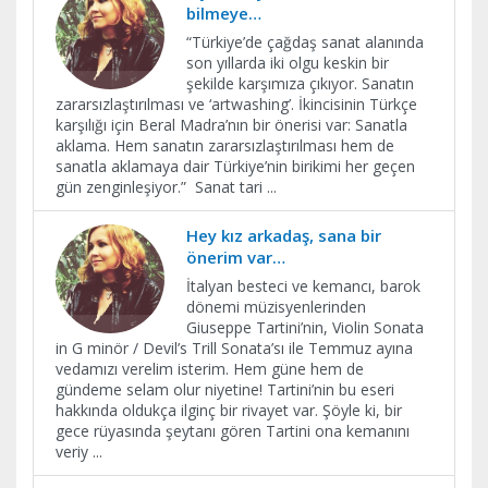
bilmeye…
“Türkiye’de çağdaş sanat alanında
son yıllarda iki olgu keskin bir
şekilde karşımıza çıkıyor. Sanatın
zararsızlaştırılması ve ‘artwashing’. İkincisinin Türkçe
karşılığı için Beral Madra’nın bir önerisi var: Sanatla
aklama. Hem sanatın zararsızlaştırılması hem de
sanatla aklamaya dair Türkiye’nin birikimi her geçen
gün zenginleşiyor.” Sanat tari
...
Hey kız arkadaş, sana bir
önerim var…
İtalyan besteci ve kemancı, barok
dönemi müzisyenlerinden
Giuseppe Tartini’nin, Violin Sonata
in G minör / Devil’s Trill Sonata’sı ile Temmuz ayına
vedamızı verelim isterim. Hem güne hem de
gündeme selam olur niyetine! Tartini’nin bu eseri
hakkında oldukça ilginç bir rivayet var. Şöyle ki, bir
gece rüyasında şeytanı gören Tartini ona kemanını
veriy
...