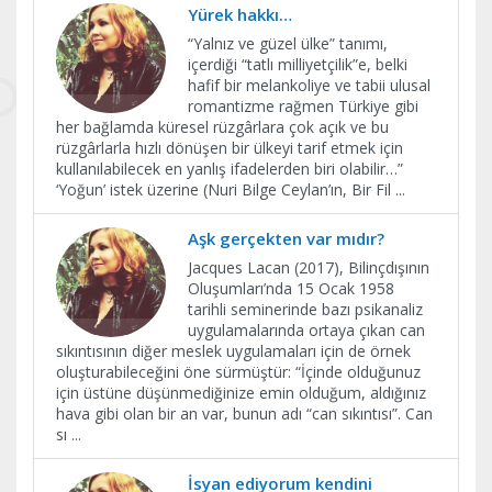
Yürek hakkı…
“Yalnız ve güzel ülke” tanımı,
içerdiği “tatlı milliyetçilik”e, belki
hafif bir melankoliye ve tabii ulusal
romantizme rağmen Türkiye gibi
her bağlamda küresel rüzgârlara çok açık ve bu
rüzgârlarla hızlı dönüşen bir ülkeyi tarif etmek için
kullanılabilecek en yanlış ifadelerden biri olabilir…”
‘Yoğun’ istek üzerine (Nuri Bilge Ceylan’ın, Bir Fil
...
Aşk gerçekten var mıdır?
Jacques Lacan (2017), Bilinçdışının
Oluşumları’nda 15 Ocak 1958
tarihli seminerinde bazı psikanaliz
uygulamalarında ortaya çıkan can
sıkıntısının diğer meslek uygulamaları için de örnek
oluşturabileceğini öne sürmüştür: “İçinde olduğunuz
için üstüne düşünmediğinize emin olduğum, aldığınız
hava gibi olan bir an var, bunun adı “can sıkıntısı”. Can
sı
...
İsyan ediyorum kendini