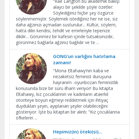
“Rae Langton bu akademik bakışı
alaycı bir şekilde şöyle özetler:
Söylediğiniz hiçbir şey özgürce
söylenmemiştir. Söylemek istediğiniz her ne ise, siz
daha ağzınızı açmadan susturulur... Kültür, söylem,
hatta dilin kendisi, tehdit ve emirleriyle tepenize
dikilir... Görünmez bir kafesin içinde tutsaksınızdır,
görünmez bağlarla ağzınız bağlıdır ve te
...
GONG’un varlığını hatırlama
zamanı!
“Mona Eltahawy’nin kaba ve
nezaketsiz feminist duruşuna
hayranım -oyunbozan feministlik
konusunda bize bir sürü ilham veriyor! Bu kitapta
Eltahawy, kız çocuklarının ve kadınların ataerkil
otoriteye boyun eğmeyi reddetmek için ihtiyaç
duydukları şeyin, ayıplanan şeyler olabileceğini
gösteriyor. İşte bu kitaptan bir alıntı: “Kız çocuklarına
öfkelerin
...
Hepimiz(in) öteki(si)…