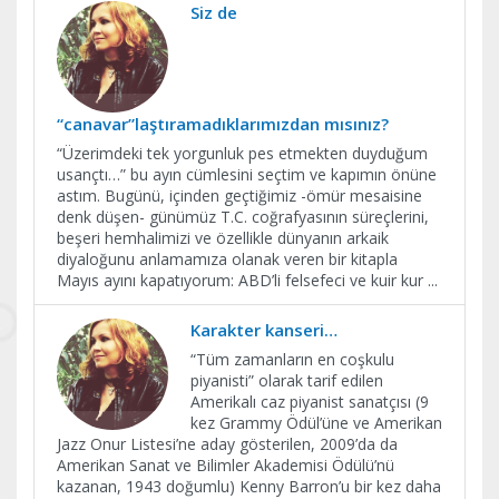
Siz de
“canavar”laştıramadıklarımızdan mısınız?
“Üzerimdeki tek yorgunluk pes etmekten duyduğum
usançtı…” bu ayın cümlesini seçtim ve kapımın önüne
astım. Bugünü, içinden geçtiğimiz -ömür mesaisine
denk düşen- günümüz T.C. coğrafyasının süreçlerini,
beşeri hemhalimizi ve özellikle dünyanın arkaik
diyaloğunu anlamamıza olanak veren bir kitapla
Mayıs ayını kapatıyorum: ABD’li felsefeci ve kuir kur
...
Karakter kanseri…
“Tüm zamanların en coşkulu
piyanisti” olarak tarif edilen
Amerikalı caz piyanist sanatçısı (9
kez Grammy Ödül’üne ve Amerikan
Jazz Onur Listesi’ne aday gösterilen, 2009’da da
Amerikan Sanat ve Bilimler Akademisi Ödülü’nü
kazanan, 1943 doğumlu) Kenny Barron’u bir kez daha