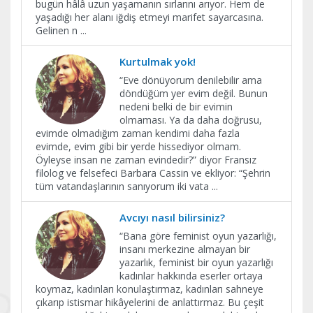
bugün hâlâ uzun yaşamanın sırlarını arıyor. Hem de
yaşadığı her alanı iğdiş etmeyi marifet sayarcasına.
Gelinen n
...
Kurtulmak yok!
“Eve dönüyorum denilebilir ama
döndüğüm yer evim değil. Bunun
nedeni belki de bir evimin
olmaması. Ya da daha doğrusu,
evimde olmadığım zaman kendimi daha fazla
evimde, evim gibi bir yerde hissediyor olmam.
Öyleyse insan ne zaman evindedir?” diyor Fransız
filolog ve felsefeci Barbara Cassin ve ekliyor: “Şehrin
tüm vatandaşlarının sanıyorum iki vata
...
Avcıyı nasıl bilirsiniz?
“Bana göre feminist oyun yazarlığı,
insanı merkezine almayan bir
yazarlık, feminist bir oyun yazarlığı
kadınlar hakkında eserler ortaya
koymaz, kadınları konulaştırmaz, kadınları sahneye
çıkarıp istismar hikâyelerini de anlattırmaz. Bu çeşit