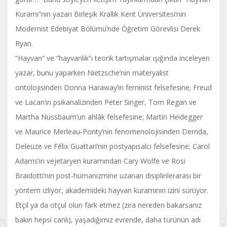
Kuramı”nın yazarı Birleşik Krallık Kent Üniversitesi’nin
Modernist Edebiyat Bölümü’nde Öğretim Görevlisi Derek
Ryan.
“Hayvan” ve “hayvanlık”ı teorik tartışmalar ışığında inceleyen
yazar, bunu yaparken Nietzsche’nin materyalist
ontolojisinden Donna Haraway’in feminist felsefesine; Freud
ve Lacan’ın psikanalizinden Peter Singer, Tom Regan ve
Martha Nussbaum’un ahlâk felsefesine; Martin Heidegger
ve Maurice Merleau-Ponty’nin fenomenolojisinden Derrida,
Deleuze ve Félix Guattari’nin postyapısalcı felsefesine; Carol
Adams’ın vejetaryen kuramından Cary Wolfe ve Rosi
Braidotti’nin post-hümanizmine uzanan disiplinlerarası bir
yöntem izliyor, akademideki hayvan kuramının izini sürüyor.
Etçil ya da otçul olun fark etmez (zira nereden bakarsanız
bakın hepsi canlı), yaşadığımız evrende, daha türünün adı