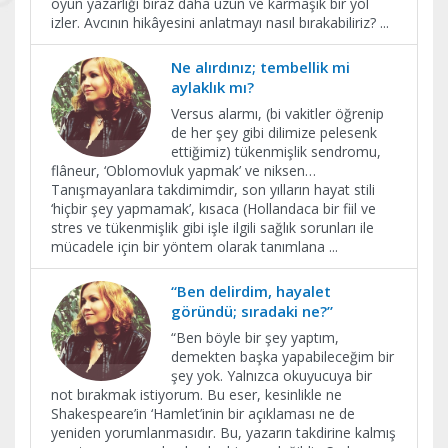
oyun yazarlığı biraz daha uzun ve karmaşık bir yol
izler. Avcının hikâyesini anlatmayı nasıl bırakabiliriz?
...
Ne alırdınız; tembellik mi
aylaklık mı?
Versus alarmı, (bi vakitler öğrenip
de her şey gibi dilimize pelesenk
ettiğimiz) tükenmişlik sendromu,
flâneur, ‘Oblomovluk yapmak’ ve niksen…
Tanışmayanlara takdimimdir, son yılların hayat stili
‘hiçbir şey yapmamak’, kısaca (Hollandaca bir fiil ve
stres ve tükenmişlik gibi işle ilgili sağlık sorunları ile
mücadele için bir yöntem olarak tanımlana
...
“Ben delirdim, hayalet
göründü; sıradaki ne?”
“Ben böyle bir şey yaptım,
demekten başka yapabileceğim bir
şey yok. Yalnızca okuyucuya bir
not bırakmak istiyorum. Bu eser, kesinlikle ne
Shakespeare’in ‘Hamlet’inin bir açıklaması ne de
yeniden yorumlanmasıdır. Bu, yazarın takdirine kalmış