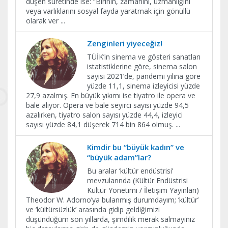
düşen suretinde ise: “Birinin, zamanını, uzmanlığını
veya varlıklarını sosyal fayda yaratmak için gönüllü
olarak ver
...
Zenginleri yiyeceğiz!
TÜİK’in sinema ve gösteri sanatları
istatistiklerine göre, sinema salon
sayısı 2021’de, pandemi yılına göre
yüzde 11,1, sinema izleyicisi yüzde
27,9 azalmış. En büyük yıkımı ise tiyatro ile opera ve
bale alıyor. Opera ve bale seyirci sayısı yüzde 94,5
azalırken, tiyatro salon sayısı yüzde 44,4, izleyici
sayısı yüzde 84,1 düşerek 714 bin 864 olmuş.
...
Kimdir bu “büyük kadın” ve
“büyük adam”lar?
Bu aralar ‘kültür endüstrisi’
mevzularında (Kültür Endüstrisi
Kültür Yönetimi / İletişim Yayınları)
Theodor W. Adorno’ya bulanmış durumdayım; ‘kültür’
ve ‘kültürsüzlük’ arasında gidip geldiğimizi
düşündüğüm son yıllarda, şimdilik merak salmayınız