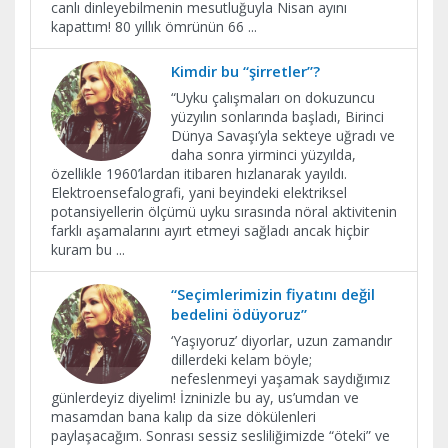
canlı dinleyebilmenin mesutluğuyla Nisan ayını
kapattım! 80 yıllık ömrünün 66
...
Kimdir bu “şirretler”?
“Uyku çalışmaları on dokuzuncu
yüzyılın sonlarında başladı, Birinci
Dünya Savaşı’yla sekteye uğradı ve
daha sonra yirminci yüzyılda,
özellikle 1960’lardan itibaren hızlanarak yayıldı.
Elektroensefalografi, yani beyindeki elektriksel
potansiyellerin ölçümü uyku sırasında nöral aktivitenin
farklı aşamalarını ayırt etmeyi sağladı ancak hiçbir
kuram bu
...
“Seçimlerimizin fiyatını değil
bedelini ödüyoruz”
‘Yaşıyoruz’ diyorlar, uzun zamandır
dillerdeki kelam böyle;
nefeslenmeyi yaşamak saydığımız
günlerdeyiz diyelim! İzninizle bu ay, us’umdan ve
masamdan bana kalıp da size dökülenleri
paylaşacağım. Sonrası sessiz sesliliğimizde “öteki” ve