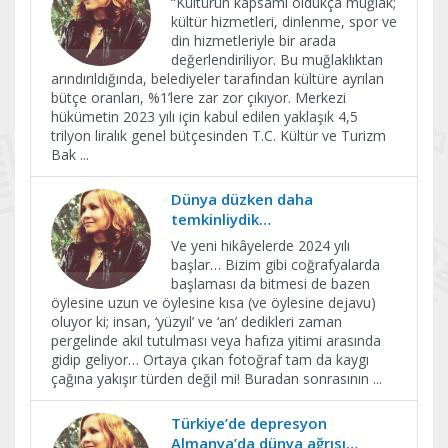
“Kültürün kapsamı oldukça muğlak;
kültür hizmetleri, dinlenme, spor ve
din hizmetleriyle bir arada
değerlendiriliyor. Bu muğlaklıktan
arındırıldığında, belediyeler tarafından kültüre ayrılan
bütçe oranları, %1’lere zar zor çıkıyor. Merkezi
hükümetin 2023 yılı için kabul edilen yaklaşık 4,5
trilyon liralık genel bütçesinden T.C. Kültür ve Turizm
Bak
...
Dünya düzken daha
temkinliydik…
Ve yeni hikâyelerde 2024 yılı
başlar… Bizim gibi coğrafyalarda
başlaması da bitmesi de bazen
öylesine uzun ve öylesine kısa (ve öylesine dejavu)
oluyor ki; insan, ‘yüzyıl’ ve ‘an’ dedikleri zaman
pergelinde akıl tutulması veya hafıza yitimi arasında
gidip geliyor… Ortaya çıkan fotoğraf tam da kaygı
çağına yakışır türden değil mi! Buradan sonrasının
...
Türkiye’de depresyon
Almanya’da dünya ağrısı…