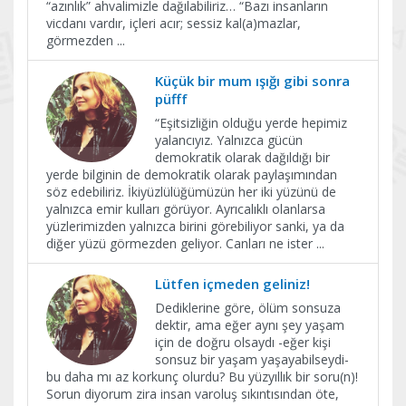
“azınlık” ahvalimizle dağılabiliriz… “Bazı insanların
vicdanı vardır, içleri acır; sessiz kal(a)mazlar,
görmezden
...
Küçük bir mum ışığı gibi sonra
püfff
“Eşitsizliğin olduğu yerde hepimiz
yalancıyız. Yalnızca gücün
demokratik olarak dağıldığı bir
yerde bilginin de demokratik olarak paylaşımından
söz edebiliriz. İkiyüzlülüğümüzün her iki yüzünü de
yalnızca emir kulları görüyor. Ayrıcalıklı olanlarsa
yüzlerimizden yalnızca birini görebiliyor sanki, ya da
diğer yüzü görmezden geliyor. Canları ne ister
...
Lütfen içmeden geliniz!
Dediklerine göre, ölüm sonsuza
dektir, ama eğer aynı şey yaşam
için de doğru olsaydı -eğer kişi
sonsuz bir yaşam yaşayabilseydi-
bu daha mı az korkunç olurdu? Bu yüzyıllık bir soru(n)!
Sorun diyorum zira insan varoluş sıkıntısından öte,