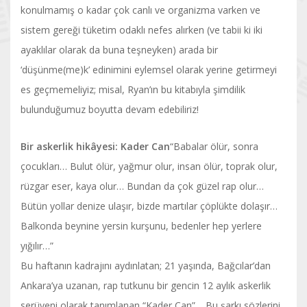
konulmamış o kadar çok canlı ve organizma varken ve
sistem gereği tüketim odaklı nefes alırken (ve tabii ki iki
ayaklılar olarak da buna teşneyken) arada bir
‘düşünme(me)k’ edinimini eylemsel olarak yerine getirmeyi
es geçmemeliyiz; misal, Ryan’ın bu kitabıyla şimdilik
bulunduğumuz boyutta devam edebiliriz!
Bir askerlik hikâyesi: Kader Can
“Babalar ölür, sonra
çocukları… Bulut ölür, yağmur olur, insan ölür, toprak olur,
rüzgar eser, kaya olur… Bundan da çok güzel rap olur…
Bütün yollar denize ulaşır, bizde martılar çöplükte dolaşır…
Balkonda beynine yersin kurşunu, bedenler hep yerlere
yığılır…”
Bu haftanın kadrajını aydınlatan; 21 yaşında, Bağcılar’dan
Ankara’ya uzanan, rap tutkunu bir gencin 12 aylık askerlik
serüveni olarak tanımlanan “Kader Can”… Bu şarkı sözlerini