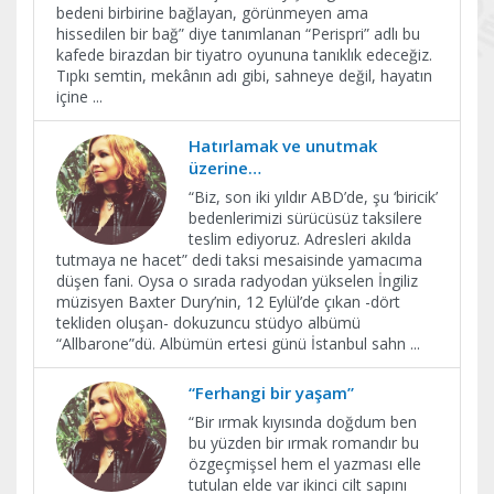
bedeni birbirine bağlayan, görünmeyen ama
hissedilen bir bağ” diye tanımlanan “Perispri” adlı bu
kafede birazdan bir tiyatro oyununa tanıklık edeceğiz.
Tıpkı semtin, mekânın adı gibi, sahneye değil, hayatın
içine
...
Hatırlamak ve unutmak
üzerine…
“Biz, son iki yıldır ABD’de, şu ‘biricik’
bedenlerimizi sürücüsüz taksilere
teslim ediyoruz. Adresleri akılda
tutmaya ne hacet” dedi taksi mesaisinde yamacıma
düşen fani. Oysa o sırada radyodan yükselen İngiliz
müzisyen Baxter Dury’nin, 12 Eylül’de çıkan -dört
tekliden oluşan- dokuzuncu stüdyo albümü
“Allbarone”dü. Albümün ertesi günü İstanbul sahn
...
“Ferhangi bir yaşam”
“Bir ırmak kıyısında doğdum ben
bu yüzden bir ırmak romandır bu
özgeçmişsel hem el yazması elle
tutulan elde var ikinci cilt sapını