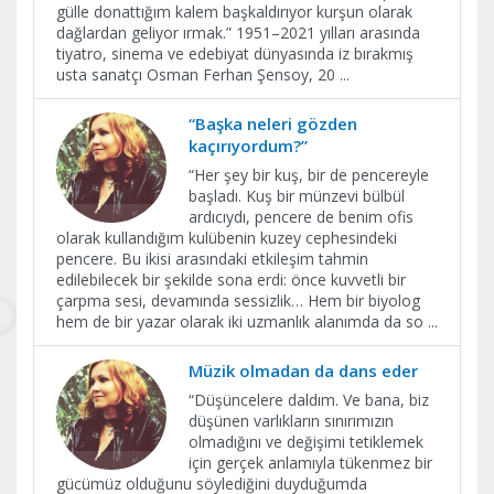
gülle donattığım kalem başkaldırıyor kurşun olarak
dağlardan geliyor ırmak.” 1951–2021 yılları arasında
tiyatro, sinema ve edebiyat dünyasında iz bırakmış
usta sanatçı Osman Ferhan Şensoy, 20
...
“Başka neleri gözden
kaçırıyordum?”
“Her şey bir kuş, bir de pencereyle
başladı. Kuş bir münzevi bülbül
ardıcıydı, pencere de benim ofis
olarak kullandığım kulübenin kuzey cephesindeki
pencere. Bu ikisi arasındaki etkileşim tahmin
edilebilecek bir şekilde sona erdi: önce kuvvetli bir
çarpma sesi, devamında sessizlik… Hem bir biyolog
hem de bir yazar olarak iki uzmanlık alanımda da so
...
Müzik olmadan da dans eder
“Düşüncelere daldım. Ve bana, biz
düşünen varlıkların sınırımızın
olmadığını ve değişimi tetiklemek
için gerçek anlamıyla tükenmez bir
gücümüz olduğunu söylediğini duyduğumda