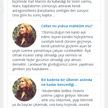
biçiminde Karl Marx’ın da kullandığı bir terim varmış.
Marx, kapitalizmin sömürüyü artırarak kendi
antagonistlerini (karşıtlarını) ürettiğini ileri sürüyor.
Ona göre bu süreç kapita
...
Cellat mı yoksa mahkûm mu?
“Ölümsüzlüğün tek kanıtı aşk
edimi, kişinin kendini hiçleştirmesi
suretiyle kendi ötesine geçmeye,
kendi yansıtma güçlerini aşan bir
şeyin üzerine yansıtmaya çalışan cüretkarlıktır. Âşık
olmak insanın sahip olmadığı şeyi vermesi ve
üzerinde hiçbir gücünün olmadığı şeyi alması
demektir. Landauer’de gördüğümüz üzere, yapılması
gereken şey başkalarını
...
Bir kadınla bir ülkenin aslında
ne kadar benzediği…
​“Modernlikle birlikte Öteki’ni
üretme çağına giriliyor. Mesele
artık onu öldürmek, yiyip bitirmek
ya da baştan çıkarmak, ona karşı koymak, onunla