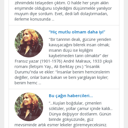
zihnimdeki telaşeden çıktım. O halde her şeyin aklın
erişiminde olduğunu söylediğini düşünmekle yanılıyor
muyum diye sordum. Evet, dedi lafı dolaştırmadan,
ilerleme konusunda
...
“Hiç mutlu olmam daha iyi”
“Bir tanrının deali, gücüne yeniden
kavuşacağını bilerek insan olmak;
insanın düşü ise kişiliğini
kaybetmeden tanrı olmaktır” der
Fransız yazar (1901-1976) André Malraux, 1933 çıkışlı
romanı (İletişim Yay., Ali Berktay çev.) “İnsanlık
Durumu”nda ve ekler: “İnsanlar benim hemcinslerim
değiller, onlar bana bakan ve beni yargılayan kişiler;
benim hemc
...
Bu çağın habercileri…
“...Kuşları boğdular, çimenleri
söktüler, yollar çamur içinde kaldı...
Dünya değişiyor dostlarım. Günün
birinde gökyüzünde, güz
mevsiminde artık esmer lekeler göremeyeceksiniz.