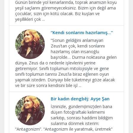
Günün birinde yol kenarlarında, toprak anamızın koyu
yeşil saçlarını göremeyeceksiniz. Bizim için değil ama
çocuklar, sizin için kötü olacak. Biz kuşları ve
yeşillikleri çok
...
“Kendi sonlarını hazırlamış…”
“Sonun geldiğini anlamayan
Zeus’tan çok, kendi sonlarını
hazırlamış olan insanoğlu
başrolde… Durma noktasına gelen
dünya. Zeus da o nedenle işlevlerini yerine
getiremiyor. Sınıflı toplumun mitolojisiyle ve gene
sınıflı toplumun tanrısı Zeus’la biraz eğlenen oyun
yapmak istedim. Dünyayı bile tüketmeyi göze alacak
ve bir süre sonra kendisini bile işl
...
Bir kadın dengbêj: Ayşe Şan
İzninizle, gündem(imiz)den bana
düşen fotoğraftaki kelimemi
sarkıtıp, sonrası haddimi bildiğim
sularıma dönmek isterim:
“Antagonizm”. “Antagonizm ile yaratmak, üretmek”