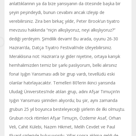
anlattıklarının ya da bize yansıyanın da ötesinde başka bir
şeyin peşindeydi, bunun cevabını ancak izleyip de
verebilirsiniz. Zira ben birkaç yıldır, Peter Brook’un tiyatro
mevzusu hakkında “niçin alkışlıyoruz, neyi alkışlıyoruz?”
dediği yerdeyim. Şimdilik devam! Bu arada, oyunu 26-30
Haziran’da, Datça Tiyatro Festivali’nde izleyebilirsiniz.
Meraklısına not: Haziran’a iyi gider niyetine, ortaya karışık
hemhalimizden temiz bir şarkı paslıyorum, belki alırsınız
fona! Işığın Yansıması adlı bir grup vardı, tevellüdü eski
olanlar hatırlayacaktır. Temelleri 80’lerin ikinci yarısında
Uludağ Üniversitesi’nde atılan grup, adını Afşar Timuçin’in
Işığın Yansıması şiirinden alıyordu; bu şiir, aynı zamanda
grubun 25 yıl boyunca besteleyeceği şiirlerin de ilki olmuştu.
Grubun rock ritimleri Afşar Timuçin, Özdemir Asaf, Orhan
Veli, Cahit Külebi, Nazım Hikmet, Melih Cevdet ve Paul
Eluard şiirleriyle buluşuyordu. Yıllar sonra aklıma geldi de