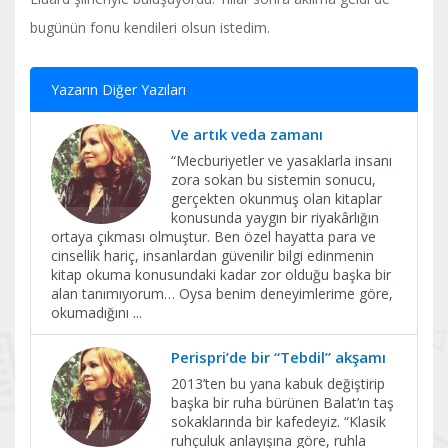
bugünün fonu kendileri olsun istedim.
Yazarın Diğer Yazıları
Ve artık veda zamanı
​“Mecburiyetler ve yasaklarla insanı
zora sokan bu sistemin sonucu,
gerçekten okunmuş olan kitaplar
konusunda yaygın bir riyakârlığın
ortaya çıkması olmuştur. Ben özel hayatta para ve
cinsellik hariç, insanlardan güvenilir bilgi edinmenin
kitap okuma konusundaki kadar zor olduğu başka bir
alan tanımıyorum… Oysa benim deneyimlerime göre,
okumadığını
...
Perispri’de bir “Tebdil” akşamı
2013’ten bu yana kabuk değiştirip
başka bir ruha bürünen Balat’ın taş
sokaklarında bir kafedeyiz. “Klasik
ruhçuluk anlayışına göre, ruhla