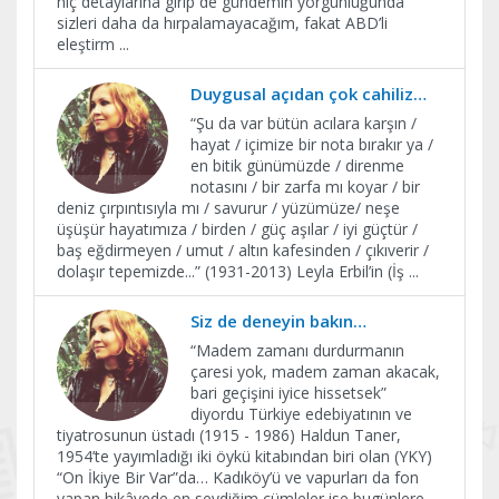
hiç detaylarına girip de gündemin yorgunluğunda
sizleri daha da hırpalamayacağım, fakat ABD’li
eleştirm
...
Duygusal açıdan çok cahiliz…
“Şu da var bütün acılara karşın /
hayat / içimize bir nota bırakır ya /
en bitik günümüzde / direnme
notasını / bir zarfa mı koyar / bir
deniz çırpıntısıyla mı / savurur / yüzümüze/ neşe
üşüşür hayatımıza / birden / güç aşılar / iyi güçtür /
baş eğdirmeyen / umut / altın kafesinden / çıkıverir /
dolaşır tepemizde...” (1931-2013) Leyla Erbil’in (İş
...
Siz de deneyin bakın…
“Madem zamanı durdurmanın
çaresi yok, madem zaman akacak,
bari geçişini iyice hissetsek”
diyordu Türkiye edebiyatının ve
tiyatrosunun üstadı (1915 - 1986) Haldun Taner,
1954’te yayımladığı iki öykü kitabından biri olan (YKY)
“On İkiye Bir Var”da… Kadıköy’ü ve vapurları da fon
yapan hikâyede en sevdiğim cümleler ise bugünlere