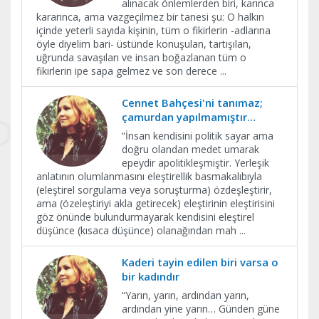
alınacak önlemlerden biri, karınca
kararınca, ama vazgeçilmez bir tanesi şu: O halkın
içinde yeterli sayıda kişinin, tüm o fikirlerin -adlarına
öyle diyelim bari- üstünde konuşulan, tartışılan,
uğrunda savaşılan ve insan boğazlanan tüm o
fikirlerin ipe sapa gelmez ve son derece
...
Cennet Bahçesi'ni tanımaz;
çamurdan yapılmamıştır…
​“İnsan kendisini politik sayar ama
doğru olandan medet umarak
epeydir apolitikleşmiştir. Yerleşik
anlatının olumlanmasını eleştirellik basmakalıbıyla
(eleştirel sorgulama veya soruşturma) özdeşleştirir,
ama (özeleştiriyi akla getirecek) eleştirinin eleştirisini
göz önünde bulundurmayarak kendisini eleştirel
düşünce (kısaca düşünce) olanağından mah
...
Kaderi tayin edilen biri varsa o
bir kadındır
“Yarın, yarın, ardından yarın,
ardından yine yarın… Günden güne