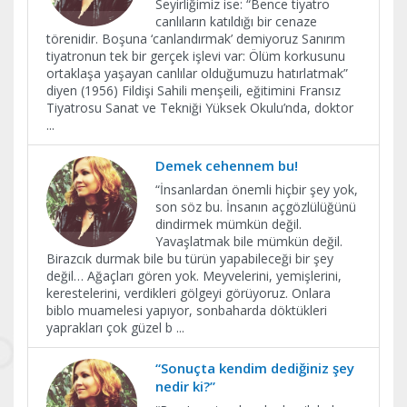
Seyirliğimiz ise: “Bence tiyatro
canlıların katıldığı bir cenaze
törenidir. Boşuna ‘canlandırmak’ demiyoruz Sanırım
tiyatronun tek bir gerçek işlevi var: Ölüm korkusunu
ortaklaşa yaşayan canlılar olduğumuzu hatırlatmak”
diyen (1956) Fildişi Sahili menşeili, eğitimini Fransız
Tiyatrosu Sanat ve Tekniği Yüksek Okulu’nda, doktor
...
Demek cehennem bu!
“İnsanlardan önemli hiçbir şey yok,
son söz bu. İnsanın açgözlülüğünü
dindirmek mümkün değil.
Yavaşlatmak bile mümkün değil.
Birazcık durmak bile bu türün yapabileceği bir şey
değil… Ağaçları gören yok. Meyvelerini, yemişlerini,
kerestelerini, verdikleri gölgeyi görüyoruz. Onlara
biblo muamelesi yapıyor, sonbaharda döktükleri
yaprakları çok güzel b
...
“Sonuçta kendim dediğiniz şey
nedir ki?”