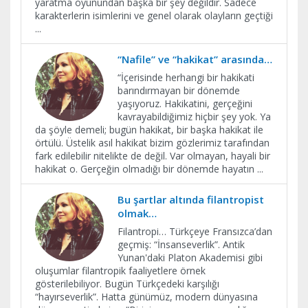
yaratma oyunundan başka bir şey değildir. Sadece
karakterlerin isimlerini ve genel olarak olayların geçtiği
...
“Nafile” ve “hakikat” arasında…
“İçerisinde herhangi bir hakikati
barındırmayan bir dönemde
yaşıyoruz. Hakikatini, gerçeğini
kavrayabildiğimiz hiçbir şey yok. Ya
da şöyle demeli; bugün hakikat, bir başka hakikat ile
örtülü. Üstelik asıl hakikat bizim gözlerimiz tarafından
fark edilebilir nitelikte de değil. Var olmayan, hayali bir
hakikat o. Gerçeğin olmadığı bir dönemde hayatın
...
Bu şartlar altında filantropist
olmak…
Filantropi… Türkçeye Fransızca’dan
geçmiş: “İnsanseverlik”. Antik
Yunan'daki Platon Akademisi gibi
oluşumlar filantropik faaliyetlere örnek
gösterilebiliyor. Bugün Türkçedeki karşılığı
“hayırseverlik”. Hatta günümüz, modern dünyasına