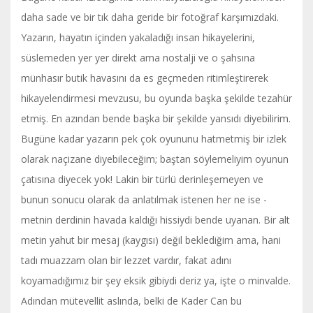
daha sade ve bir tık daha geride bir fotoğraf karşımızdaki.
Yazarın, hayatın içinden yakaladığı insan hikayelerini,
süslemeden yer yer direkt ama nostalji ve o şahsına
münhasır butik havasını da es geçmeden ritimleştirerek
hikayelendirmesi mevzusu, bu oyunda başka şekilde tezahür
etmiş. En azından bende başka bir şekilde yansıdı diyebilirim.
Bugüne kadar yazarın pek çok oyununu hatmetmiş bir izlek
olarak naçizane diyebileceğim; baştan söylemeliyim oyunun
çatısına diyecek yok! Lakin bir türlü derinleşemeyen ve
bunun sonucu olarak da anlatılmak istenen her ne ise -
metnin derdinin havada kaldığı hissiydi bende uyanan. Bir alt
metin yahut bir mesaj (kaygısı) değil beklediğim ama, hani
tadı muazzam olan bir lezzet vardır, fakat adını
koyamadığımız bir şey eksik gibiydi deriz ya, işte o minvalde.
Adından mütevellit aslında, belki de Kader Can bu