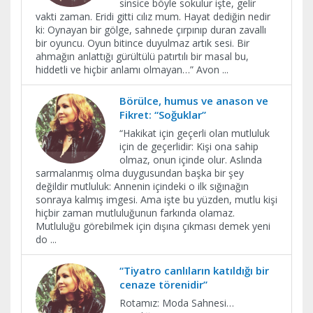
sinsice böyle sokulur işte, gelir
vakti zaman. Eridi gitti cılız mum. Hayat dediğin nedir
ki: Oynayan bir gölge, sahnede çırpınıp duran zavallı
bir oyuncu. Oyun bitince duyulmaz artık sesi. Bir
ahmağın anlattığı gürültülü patırtılı bir masal bu,
hiddetli ve hiçbir anlamı olmayan…” Avon
...
Börülce, humus ve anason ve
Fikret: “Soğuklar”
“Hakikat için geçerli olan mutluluk
için de geçerlidir: Kişi ona sahip
olmaz, onun içinde olur. Aslında
sarmalanmış olma duygusundan başka bir şey
değildir mutluluk: Annenin içindeki o ilk sığınağın
sonraya kalmış imgesi. Ama işte bu yüzden, mutlu kişi
hiçbir zaman mutluluğunun farkında olamaz.
Mutluluğu görebilmek için dışına çıkması demek yeni
do
...
“Tiyatro canlıların katıldığı bir
cenaze törenidir”
Rotamız: Moda Sahnesi…