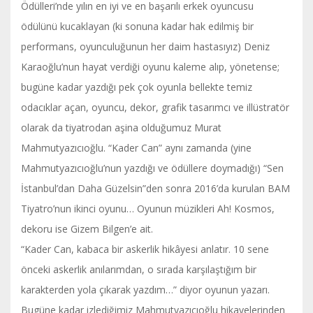
Ödülleri’nde yılın en iyi ve en başarılı erkek oyuncusu
ödülünü kucaklayan (ki sonuna kadar hak edilmiş bir
performans, oyunculuğunun her daim hastasıyız) Deniz
Karaoğlu’nun hayat verdiği oyunu kaleme alıp, yönetense;
bugüne kadar yazdığı pek çok oyunla bellekte temiz
odacıklar açan, oyuncu, dekor, grafik tasarımcı ve illüstratör
olarak da tiyatrodan aşina olduğumuz Murat
Mahmutyazıcıoğlu. “Kader Can” aynı zamanda (yine
Mahmutyazıcıoğlu’nun yazdığı ve ödüllere doymadığı) “Sen
İstanbul’dan Daha Güzelsin”den sonra 2016’da kurulan BAM
Tiyatro’nun ikinci oyunu… Oyunun müzikleri Ah! Kosmos,
dekoru ise Gizem Bilgen’e ait.
“Kader Can, kabaca bir askerlik hikâyesi anlatır. 10 sene
önceki askerlik anılarımdan, o sırada karşılaştığım bir
karakterden yola çıkarak yazdım…” diyor oyunun yazarı.
Bugüne kadar izlediğimiz Mahmutyazıcıoğlu hikayelerinden