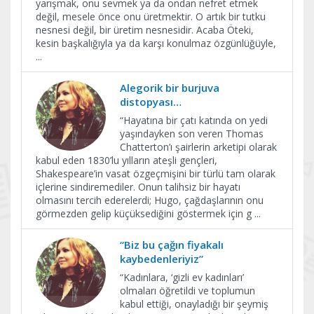
yarışmak, onu sevmek ya da ondan nefret etmek
değil, mesele önce onu üretmektir. O artık bir tutku
nesnesi değil, bir üretim nesnesidir. Acaba Öteki,
kesin başkalığıyla ya da karşı konulmaz özgünlüğüyle,
...
Alegorik bir burjuva
distopyası…
“Hayatına bir çatı katında on yedi
yaşındayken son veren Thomas
Chatterton’ı şairlerin arketipi olarak
kabul eden 1830’lu yılların ateşli gençleri,
Shakespeare’in vasat özgeçmişini bir türlü tam olarak
içlerine sindiremediler. Onun talihsiz bir hayatı
olmasını tercih ederelerdi; Hugo, çağdaşlarının onu
görmezden gelip küçüksediğini göstermek için g
...
“Biz bu çağın fiyakalı
kaybedenleriyiz”
“Kadınlara, ‘gizli ev kadınları’
olmaları öğretildi ve toplumun
kabul ettiği, onayladığı bir şeymiş