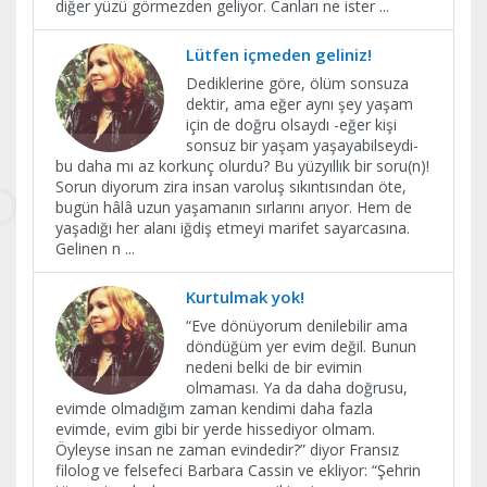
diğer yüzü görmezden geliyor. Canları ne ister
...
Lütfen içmeden geliniz!
Dediklerine göre, ölüm sonsuza
dektir, ama eğer aynı şey yaşam
için de doğru olsaydı -eğer kişi
sonsuz bir yaşam yaşayabilseydi-
bu daha mı az korkunç olurdu? Bu yüzyıllık bir soru(n)!
Sorun diyorum zira insan varoluş sıkıntısından öte,
bugün hâlâ uzun yaşamanın sırlarını arıyor. Hem de
yaşadığı her alanı iğdiş etmeyi marifet sayarcasına.
Gelinen n
...
Kurtulmak yok!
“Eve dönüyorum denilebilir ama
döndüğüm yer evim değil. Bunun
nedeni belki de bir evimin
olmaması. Ya da daha doğrusu,
evimde olmadığım zaman kendimi daha fazla
evimde, evim gibi bir yerde hissediyor olmam.
Öyleyse insan ne zaman evindedir?” diyor Fransız
filolog ve felsefeci Barbara Cassin ve ekliyor: “Şehrin