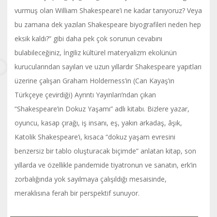
vurmuş olan William Shakespeare’i ne kadar tanıyoruz? Veya
bu zamana dek yazılan Shakespeare biyografileri neden hep
eksik kaldı?” gibi daha pek çok sorunun cevabını
bulabileceğiniz, İngiliz kültürel materyalizm ekolünün
kurucularından sayılan ve uzun yıllardır Shakespeare yapıtları
üzerine çalışan Graham Holderness’in (Can Kayaş’ın
Türkçeye çevirdiği) Ayrıntı Yayınları’ndan çıkan
“Shakespeare’in Dokuz Yaşamı” adlı kitabı. Bizlere yazar,
oyuncu, kasap çırağı, iş insanı, eş, yakın arkadaş, âşık,
Katolik Shakespeare’i, kısaca “dokuz yaşam evresini
benzersiz bir tablo oluşturacak biçimde” anlatan kitap, son
yıllarda ve özellikle pandemide tiyatronun ve sanatın, erk’in
zorbalığında yok sayılmaya çalışıldığı mesaisinde,
meraklısına ferah bir perspektif sunuyor.