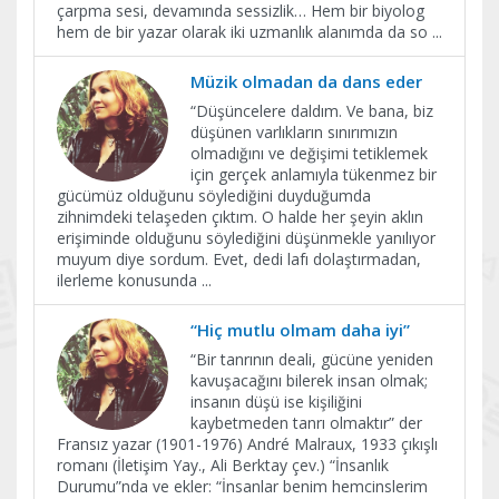
çarpma sesi, devamında sessizlik… Hem bir biyolog
hem de bir yazar olarak iki uzmanlık alanımda da so
...
Müzik olmadan da dans eder
“Düşüncelere daldım. Ve bana, biz
düşünen varlıkların sınırımızın
olmadığını ve değişimi tetiklemek
için gerçek anlamıyla tükenmez bir
gücümüz olduğunu söylediğini duyduğumda
zihnimdeki telaşeden çıktım. O halde her şeyin aklın
erişiminde olduğunu söylediğini düşünmekle yanılıyor
muyum diye sordum. Evet, dedi lafı dolaştırmadan,
ilerleme konusunda
...
“Hiç mutlu olmam daha iyi”
“Bir tanrının deali, gücüne yeniden
kavuşacağını bilerek insan olmak;
insanın düşü ise kişiliğini
kaybetmeden tanrı olmaktır” der
Fransız yazar (1901-1976) André Malraux, 1933 çıkışlı
romanı (İletişim Yay., Ali Berktay çev.) “İnsanlık
Durumu”nda ve ekler: “İnsanlar benim hemcinslerim