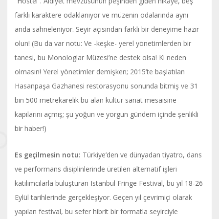
“Hostel”. Aidiyet mevzusunun peşinden giden hikâye, beş
farklı karaktere odaklanıyor ve müzenin odalarında aynı
anda sahneleniyor. Seyir açısından farklı bir deneyime hazır
olun! (Bu da var notu: Ve -keşke- yerel yönetimlerden bir
tanesi, bu Monologlar Müzesi’ne destek olsa! Ki neden
olmasın! Yerel yönetimler demişken; 2015’te başlatılan
Hasanpaşa Gazhanesi restorasyonu sonunda bitmiş ve 31
bin 500 metrekarelik bu alan kültür sanat mesaisine
kapılarını açmış; şu yoğun ve yorgun gündem içinde şenlikli
bir haber!)
Es geçilmesin notu:
Türkiye’den ve dünyadan tiyatro, dans
ve performans disiplinlerinde üretilen alternatif işleri
katılımcılarla buluşturan Istanbul Fringe Festival, bu yıl 18-26
Eylül tarihlerinde gerçekleşiyor. Geçen yıl çevrimiçi olarak
yapılan festival, bu sefer hibrit bir formatla seyirciyle