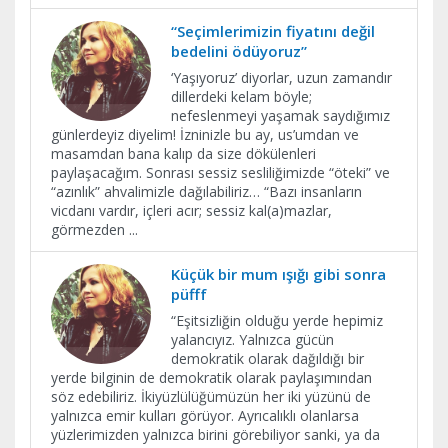
“Seçimlerimizin fiyatını değil
bedelini ödüyoruz”
‘Yaşıyoruz’ diyorlar, uzun zamandır
dillerdeki kelam böyle;
nefeslenmeyi yaşamak saydığımız
günlerdeyiz diyelim! İzninizle bu ay, us’umdan ve
masamdan bana kalıp da size dökülenleri
paylaşacağım. Sonrası sessiz sesliliğimizde “öteki” ve
“azınlık” ahvalimizle dağılabiliriz… “Bazı insanların
vicdanı vardır, içleri acır; sessiz kal(a)mazlar,
görmezden
...
Küçük bir mum ışığı gibi sonra
püfff
“Eşitsizliğin olduğu yerde hepimiz
yalancıyız. Yalnızca gücün
demokratik olarak dağıldığı bir
yerde bilginin de demokratik olarak paylaşımından
söz edebiliriz. İkiyüzlülüğümüzün her iki yüzünü de
yalnızca emir kulları görüyor. Ayrıcalıklı olanlarsa
yüzlerimizden yalnızca birini görebiliyor sanki, ya da