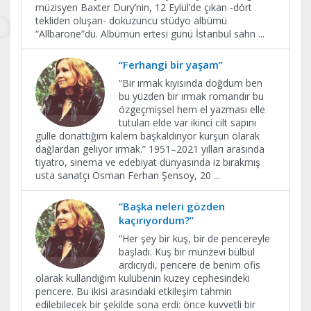
müzisyen Baxter Dury’nin, 12 Eylül’de çıkan -dört
tekliden oluşan- dokuzuncu stüdyo albümü
“Allbarone”dü. Albümün ertesi günü İstanbul sahn
...
“Ferhangi bir yaşam”
“Bir ırmak kıyısında doğdum ben
bu yüzden bir ırmak romandır bu
özgeçmişsel hem el yazması elle
tutulan elde var ikinci cilt sapını
gülle donattığım kalem başkaldırıyor kurşun olarak
dağlardan geliyor ırmak.” 1951–2021 yılları arasında
tiyatro, sinema ve edebiyat dünyasında iz bırakmış
usta sanatçı Osman Ferhan Şensoy, 20
...
“Başka neleri gözden
kaçırıyordum?”
“Her şey bir kuş, bir de pencereyle
başladı. Kuş bir münzevi bülbül
ardıcıydı, pencere de benim ofis
olarak kullandığım kulübenin kuzey cephesindeki
pencere. Bu ikisi arasındaki etkileşim tahmin
edilebilecek bir şekilde sona erdi: önce kuvvetli bir