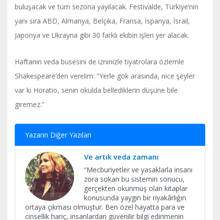
buluşacak ve tüm sezona yayılacak. Festivalde, Türkiye’nin
yanı sıra ABD, Almanya, Belçika, Fransa, İspanya, İsrail,
Japonya ve Ukrayna gibi 30 farklı ekibin işleri yer alacak.
Haftanın veda busesini de izninizle tiyatrolara özlemle
Shakespeare’den verelim: “Yerle gök arasında, nice şeyler
var ki Horatio, senin okulda bellediklerin düşüne bile
giremez.”
Yazarın Diğer Yazıları
Ve artık veda zamanı
​“Mecburiyetler ve yasaklarla insanı
zora sokan bu sistemin sonucu,
gerçekten okunmuş olan kitaplar
konusunda yaygın bir riyakârlığın
ortaya çıkması olmuştur. Ben özel hayatta para ve
cinsellik hariç, insanlardan güvenilir bilgi edinmenin