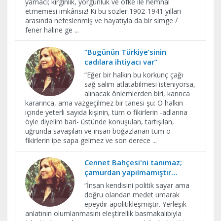
yamacı; kırgınlık, yorgunluk ve öfke ile hemhal
etmemesi imkânsız! Ki bu sözler 1902-1941 yılları
arasında nefeslenmiş ve hayatıyla da bir simge /
fener haline ge
...
“Bugünün Türkiye’sinin
cadılara ihtiyacı var”
​“Eğer bir halkın bu korkunç çağı
sağ salim atlatabilmesi isteniyorsa,
alınacak önlemlerden biri, karınca
kararınca, ama vazgeçilmez bir tanesi şu: O halkın
içinde yeterli sayıda kişinin, tüm o fikirlerin -adlarına
öyle diyelim bari- üstünde konuşulan, tartışılan,
uğrunda savaşılan ve insan boğazlanan tüm o
fikirlerin ipe sapa gelmez ve son derece
...
Cennet Bahçesi'ni tanımaz;
çamurdan yapılmamıştır…
​“İnsan kendisini politik sayar ama
doğru olandan medet umarak
epeydir apolitikleşmiştir. Yerleşik
anlatının olumlanmasını eleştirellik basmakalıbıyla