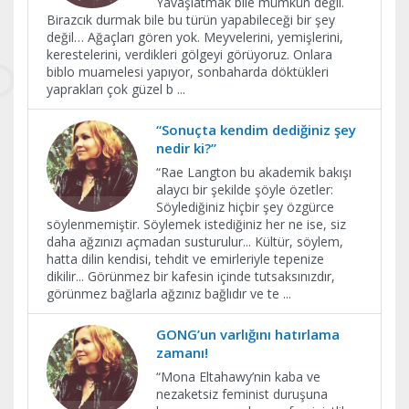
Yavaşlatmak bile mümkün değil.
Birazcık durmak bile bu türün yapabileceği bir şey
değil… Ağaçları gören yok. Meyvelerini, yemişlerini,
kerestelerini, verdikleri gölgeyi görüyoruz. Onlara
biblo muamelesi yapıyor, sonbaharda döktükleri
yaprakları çok güzel b
...
“Sonuçta kendim dediğiniz şey
nedir ki?”
“Rae Langton bu akademik bakışı
alaycı bir şekilde şöyle özetler:
Söylediğiniz hiçbir şey özgürce
söylenmemiştir. Söylemek istediğiniz her ne ise, siz
daha ağzınızı açmadan susturulur... Kültür, söylem,
hatta dilin kendisi, tehdit ve emirleriyle tepenize
dikilir... Görünmez bir kafesin içinde tutsaksınızdır,
görünmez bağlarla ağzınız bağlıdır ve te
...
GONG’un varlığını hatırlama
zamanı!
“Mona Eltahawy’nin kaba ve
nezaketsiz feminist duruşuna