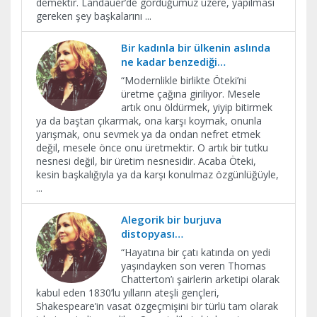
demektir. Landauer’de gördüğümüz üzere, yapılması
gereken şey başkalarını
...
Bir kadınla bir ülkenin aslında
ne kadar benzediği…
​“Modernlikle birlikte Öteki’ni
üretme çağına giriliyor. Mesele
artık onu öldürmek, yiyip bitirmek
ya da baştan çıkarmak, ona karşı koymak, onunla
yarışmak, onu sevmek ya da ondan nefret etmek
değil, mesele önce onu üretmektir. O artık bir tutku
nesnesi değil, bir üretim nesnesidir. Acaba Öteki,
kesin başkalığıyla ya da karşı konulmaz özgünlüğüyle,
...
Alegorik bir burjuva
distopyası…
“Hayatına bir çatı katında on yedi
yaşındayken son veren Thomas
Chatterton’ı şairlerin arketipi olarak
kabul eden 1830’lu yılların ateşli gençleri,
Shakespeare’in vasat özgeçmişini bir türlü tam olarak