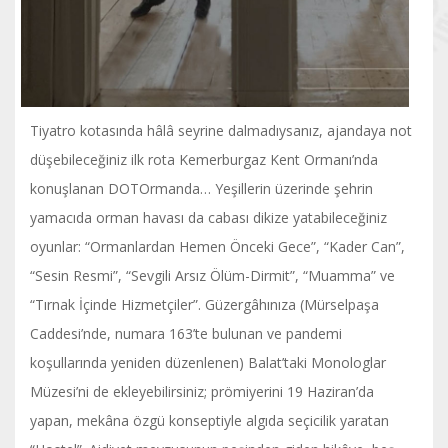
Tiyatro kotasında hâlâ seyrine dalmadıysanız, ajandaya not
düşebileceğiniz ilk rota Kemerburgaz Kent Ormanı’nda
konuşlanan DOTOrmanda… Yeşillerin üzerinde şehrin
yamacıda orman havası da cabası dikize yatabileceğiniz
oyunlar: “Ormanlardan Hemen Önceki Gece”, “Kader Can”,
“Sesin Resmi”, “Sevgili Arsız Ölüm-Dirmit”, “Muamma” ve
“Tırnak İçinde Hizmetçiler”. Güzergâhınıza (Mürselpaşa
Caddesi’nde, numara 163’te bulunan ve pandemi
koşullarında yeniden düzenlenen) Balat’taki Monologlar
Müzesi’ni de ekleyebilirsiniz; prömiyerini 19 Haziran’da
yapan, mekâna özgü konseptiyle algıda seçicilik yaratan