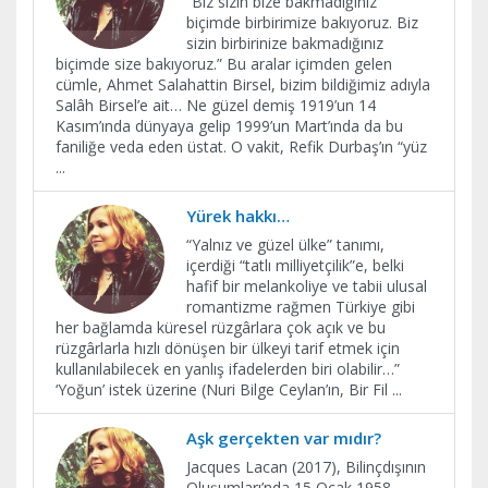
“Biz sizin bize bakmadığınız
biçimde birbirimize bakıyoruz. Biz
sizin birbirinize bakmadığınız
biçimde size bakıyoruz.” Bu aralar içimden gelen
cümle, Ahmet Salahattin Birsel, bizim bildiğimiz adıyla
Salâh Birsel’e ait… Ne güzel demiş 1919’un 14
Kasım’ında dünyaya gelip 1999’un Mart’ında da bu
faniliğe veda eden üstat. O vakit, Refik Durbaş’ın “yüz
...
Yürek hakkı…
“Yalnız ve güzel ülke” tanımı,
içerdiği “tatlı milliyetçilik”e, belki
hafif bir melankoliye ve tabii ulusal
romantizme rağmen Türkiye gibi
her bağlamda küresel rüzgârlara çok açık ve bu
rüzgârlarla hızlı dönüşen bir ülkeyi tarif etmek için
kullanılabilecek en yanlış ifadelerden biri olabilir…”
‘Yoğun’ istek üzerine (Nuri Bilge Ceylan’ın, Bir Fil
...
Aşk gerçekten var mıdır?
Jacques Lacan (2017), Bilinçdışının
Oluşumları’nda 15 Ocak 1958