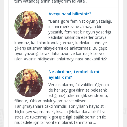
tüm vatandaşlarının sanıyorum iki vata
...
Avcıyı nasıl bilirsiniz?
“Bana göre feminist oyun yazarlığı,
insanı merkezine almayan bir
yazarlık, feminist bir oyun yazarlığı
kadınlar hakkında eserler ortaya
koymaz, kadınları konulaştırmaz, kadınları sahneye
çıkarıp istismar hikâyelerini de anlattırmaz. Bu çeşit
oyun yazarlığı biraz daha uzun ve karmaşık bir yol
izler. Avcının hikâyesini anlatmayı nasıl bırakabiliriz?
...
Ne alırdınız; tembellik mi
aylaklık mı?
Versus alarmı, (bi vakitler öğrenip
de her şey gibi dilimize pelesenk
ettiğimiz) tükenmişlik sendromu,
flâneur, ‘Oblomovluk yapmak’ ve niksen…
Tanışmayanlara takdimimdir, son yılların hayat stili
‘hiçbir şey yapmamak’, kısaca (Hollandaca bir fiil ve
stres ve tükenmişlik gibi işle ilgili sağlık sorunları ile
mücadele için bir yöntem olarak tanımlana
...