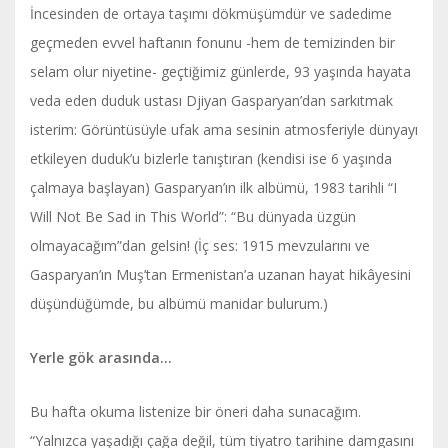
İncesinden de ortaya taşımı dökmüşümdür ve sadedime
geçmeden evvel haftanın fonunu -hem de temizinden bir
selam olur niyetine- geçtiğimiz günlerde, 93 yaşında hayata
veda eden duduk ustası Djiyan Gasparyan’dan sarkıtmak
isterim: Görüntüsüyle ufak ama sesinin atmosferiyle dünyayı
etkileyen duduk’u bizlerle tanıştıran (kendisi ise 6 yaşında
çalmaya başlayan) Gasparyan’ın ilk albümü, 1983 tarihli “I
Will Not Be Sad in This World”: “Bu dünyada üzgün
olmayacağım”dan gelsin! (İç ses: 1915 mevzularını ve
Gasparyan’ın Muş’tan Ermenistan’a uzanan hayat hikâyesini
düşündüğümde, bu albümü manidar bulurum.)
Yerle gök arasında…
Bu hafta okuma listenize bir öneri daha sunacağım.
“Yalnızca yaşadığı çağa değil, tüm tiyatro tarihine damgasını