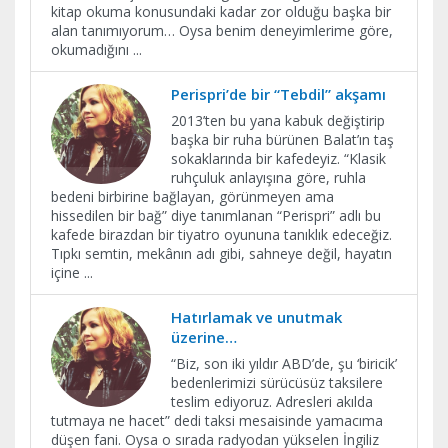
kitap okuma konusundaki kadar zor olduğu başka bir
alan tanımıyorum… Oysa benim deneyimlerime göre,
okumadığını
...
Perispri’de bir “Tebdil” akşamı
2013’ten bu yana kabuk değiştirip
başka bir ruha bürünen Balat’ın taş
sokaklarında bir kafedeyiz. “Klasik
ruhçuluk anlayışına göre, ruhla
bedeni birbirine bağlayan, görünmeyen ama
hissedilen bir bağ” diye tanımlanan “Perispri” adlı bu
kafede birazdan bir tiyatro oyununa tanıklık edeceğiz.
Tıpkı semtin, mekânın adı gibi, sahneye değil, hayatın
içine
...
Hatırlamak ve unutmak
üzerine…
“Biz, son iki yıldır ABD’de, şu ‘biricik’
bedenlerimizi sürücüsüz taksilere
teslim ediyoruz. Adresleri akılda
tutmaya ne hacet” dedi taksi mesaisinde yamacıma
düşen fani. Oysa o sırada radyodan yükselen İngiliz