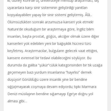
ki; Güney Kore’de üç üniversiteye mensup araştırmacı, dış
uyaranlara karşı sinir sisteminin geliştirdiği yanıtları
kopyalayabilen yapay bir sinir sistemi geliştirmiş. Âlâ...
Ölümsüzlükten sonraki arzumuzsa kanseri yok etmek!
Nature’de okuduğum bir araştırmaya göre, İngiliz bilim
insanları, başta prostat, göğüs, akciğer olmak üzere diğer
kanserleri yok edebilen yeni bir bağışıklık hücresi türü
keşfetmiş. Araştırmacılar, bulguların gelecek vaat ettiğini,
kansere evrensel bir tedavi olabileceğini söylüyor. Bu
durumda da galiba “şükür”cülük kategorisinden bir tık uzağa
geçemeyen bazı yurdum insanlarına “hayırlısı” demek
düşüyor! Görüldüğü üzere insanlık yine bir bendine
sığ(a)mayarak coşmaya devam ediyordu; tıpkı Marmara
Denizi müsilajının bendine sığamayıp Ege’ye doğru yol
alması gibi…