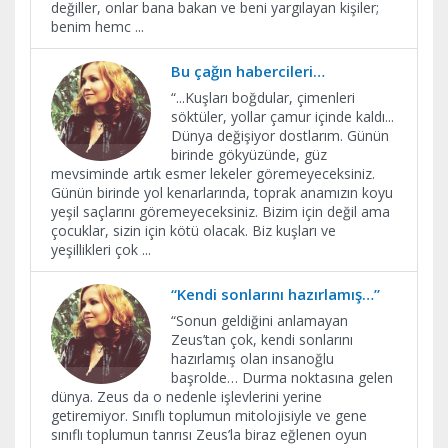
değiller, onlar bana bakan ve beni yargılayan kişiler;
benim hemc
...
Bu çağın habercileri…
“...Kuşları boğdular, çimenleri
söktüler, yollar çamur içinde kaldı...
Dünya değişiyor dostlarım. Günün
birinde gökyüzünde, güz
mevsiminde artık esmer lekeler göremeyeceksiniz.
Günün birinde yol kenarlarında, toprak anamızın koyu
yeşil saçlarını göremeyeceksiniz. Bizim için değil ama
çocuklar, sizin için kötü olacak. Biz kuşları ve
yeşillikleri çok
...
“Kendi sonlarını hazırlamış…”
“Sonun geldiğini anlamayan
Zeus’tan çok, kendi sonlarını
hazırlamış olan insanoğlu
başrolde… Durma noktasına gelen
dünya. Zeus da o nedenle işlevlerini yerine
getiremiyor. Sınıflı toplumun mitolojisiyle ve gene
sınıflı toplumun tanrısı Zeus’la biraz eğlenen oyun