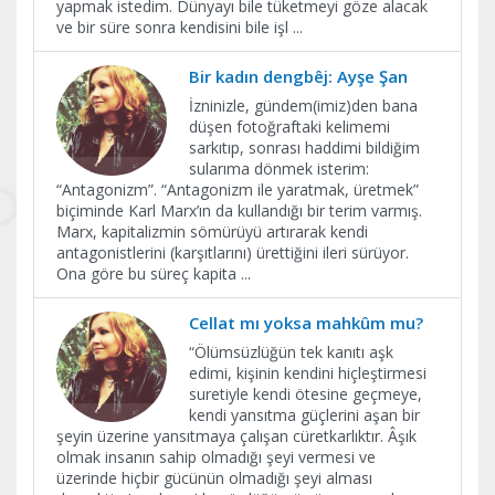
yapmak istedim. Dünyayı bile tüketmeyi göze alacak
ve bir süre sonra kendisini bile işl
...
Bir kadın dengbêj: Ayşe Şan
İzninizle, gündem(imiz)den bana
düşen fotoğraftaki kelimemi
sarkıtıp, sonrası haddimi bildiğim
sularıma dönmek isterim:
“Antagonizm”. “Antagonizm ile yaratmak, üretmek”
biçiminde Karl Marx’ın da kullandığı bir terim varmış.
Marx, kapitalizmin sömürüyü artırarak kendi
antagonistlerini (karşıtlarını) ürettiğini ileri sürüyor.
Ona göre bu süreç kapita
...
Cellat mı yoksa mahkûm mu?
“Ölümsüzlüğün tek kanıtı aşk
edimi, kişinin kendini hiçleştirmesi
suretiyle kendi ötesine geçmeye,
kendi yansıtma güçlerini aşan bir
şeyin üzerine yansıtmaya çalışan cüretkarlıktır. Âşık
olmak insanın sahip olmadığı şeyi vermesi ve
üzerinde hiçbir gücünün olmadığı şeyi alması