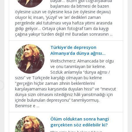
başlar… Bizim gibi coğrafyalarda
başlaması da bitmesi de bazen
öylesine uzun ve öylesine kısa (ve öylesine dejavu)
oluyor ki; insan, ‘yüzyıl’ ve ‘an’ dedikleri zaman
pergelinde akıl tutulması veya hafıza yitimi arasında
gidip geliyor… Ortaya çıkan fotoğraf tam da kaygı
çağına yakışır türden değil mi! Buradan sonrasının
...
Türkiye’de depresyon
Almanya’da dünya ağrısı…
Weltschmerz: Almancada bir olgu
ve onu tanımlayan bir kelime.
Sözlük anlamıyla “dünya ağrısı /
sızısı” ve Türkçede karşılığı olmayan bu kelime
“gerçeğin hiçbir zaman zihnin beklentilerini
karşılayamaması karşısında duyulan hissi” ve “mevcut
dünya sizin olmasını istediğiniz hâli yansıtmadığı için
içinde bulunulan depresyonu” tanımlıyormuş.
Benimse e
...
Ölüm olduktan sonra hangi
gerçekten söz edilebilir ki?