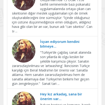
tarihli seminerinde bazı psikanaliz
uygulamalarında ortaya çıkan can
sıkıntısının diğer meslek uygulamaları için de örnek
oluşturabileceğini öne sürmüştür: “İçinde olduğunuz
için üstüne düşünmediğinize emin olduğum, aldığınız
hava gibi olan bir an var, bunun adı “can sıkıntısı”. Can
sı
...
İsyan ediyorum kendini
bilmeye…
“Türkiye’de çağdaş sanat alanında
son yıllarda iki olgu keskin bir
şekilde karşımıza çıkıyor. Sanatın
zararsızlaştırılması ve ‘artwashing’. İkincisinin Türkçe
karşılığı için Beral Madra’nın bir önerisi var: Sanatla
aklama. Hem sanatın zararsızlaştırılması hem de
sanatla aklamaya dair Türkiye’nin birikimi her geçen
gün zenginleşiyor.” Sanat tari
...
Hey kız arkadaş, sana bir
önerim var…
İtalyan besteci ve kemancı, barok