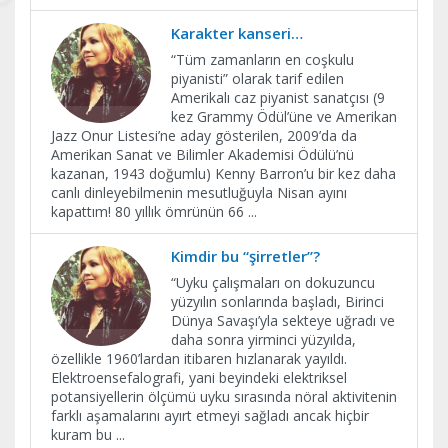
Karakter kanseri…
“Tüm zamanların en coşkulu
piyanisti” olarak tarif edilen
Amerikalı caz piyanist sanatçısı (9
kez Grammy Ödül’üne ve Amerikan
Jazz Onur Listesi’ne aday gösterilen, 2009’da da
Amerikan Sanat ve Bilimler Akademisi Ödülü’nü
kazanan, 1943 doğumlu) Kenny Barron’u bir kez daha
canlı dinleyebilmenin mesutluğuyla Nisan ayını
kapattım! 80 yıllık ömrünün 66
...
Kimdir bu “şirretler”?
“Uyku çalışmaları on dokuzuncu
yüzyılın sonlarında başladı, Birinci
Dünya Savaşı’yla sekteye uğradı ve
daha sonra yirminci yüzyılda,
özellikle 1960’lardan itibaren hızlanarak yayıldı.
Elektroensefalografi, yani beyindeki elektriksel
potansiyellerin ölçümü uyku sırasında nöral aktivitenin
farklı aşamalarını ayırt etmeyi sağladı ancak hiçbir
kuram bu
...