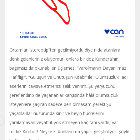
Ortamlar “stereotip”ten geçilmiyordu diye nida atanlara
denk gelenleriniz oluyordur, onlara bir doz Kundera’nın,
bağımsız da okunabilen üçlemesi “Varolmanın Dayanılmaz
Hafifliği”, “Gülüşün ve Unutuşun Kitabı” ile “Ölümsüzlük” adlı
eserlerini tavsiye etmenizi salık veririm. Şu yeryüzünü
şereflendirip de yaşananlar karşısında hâlâ ölümsüzlük
isteyenlere şaşıran sadece ben olmasam gerek! Şu
yaşatılanlar huzurunda sinir ve beyin hücrelerini
yaralamayan veyahut yok etmeyen kaç fani vardır, var
mıdır? Kimbilir! Neyse ki bunların da yapısı geliştiriliyor. Şöyle