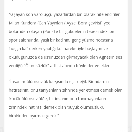
Yaşayan son varoluşçu yazarlardan biri olarak nitelendirilen
Milan Kundera (Can Yayınları / Aysel Bora çevirisi) yedi
bölümden oluşan (Paris’te bir gökdelenin tepesindeki bir
spor salonunda, yaşlı bir kadının, genç yüzme hocasına
‘hoşça kal’ derken yaptığı kol hareketiyle başlayan ve
okuduğunuzda da us’unuzdan çıkmayacak olan Agnes’in ses
verdiği) “Ölümsüzlük” adlı kitabında böyle der ve ekler:
“İnsanlar ölümsüzlük karşısında eşit değil. Bir adamın
hatırasının, onu tanıyanların zihninde yer etmesi demek olan
‘küçük ölümsüzlük’le, bir insanın onu tanımayanların
zihnindeki hatırası demek olan ‘büyük ölümsüzlük’ü
birbirinden ayırmak gerek.”