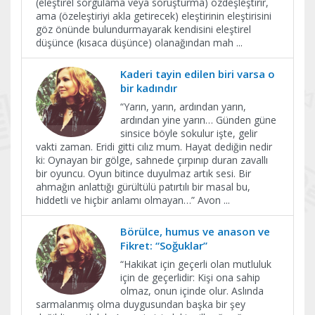
(eleştirel sorgulama veya soruşturma) özdeşleştirir,
ama (özeleştiriyi akla getirecek) eleştirinin eleştirisini
göz önünde bulundurmayarak kendisini eleştirel
düşünce (kısaca düşünce) olanağından mah
...
Kaderi tayin edilen biri varsa o
bir kadındır
“Yarın, yarın, ardından yarın,
ardından yine yarın… Günden güne
sinsice böyle sokulur işte, gelir
vakti zaman. Eridi gitti cılız mum. Hayat dediğin nedir
ki: Oynayan bir gölge, sahnede çırpınıp duran zavallı
bir oyuncu. Oyun bitince duyulmaz artık sesi. Bir
ahmağın anlattığı gürültülü patırtılı bir masal bu,
hiddetli ve hiçbir anlamı olmayan…” Avon
...
Börülce, humus ve anason ve
Fikret: “Soğuklar”
“Hakikat için geçerli olan mutluluk
için de geçerlidir: Kişi ona sahip
olmaz, onun içinde olur. Aslında
sarmalanmış olma duygusundan başka bir şey