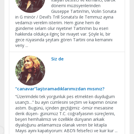
dönemi müzisyenlerinden
Giuseppe Tartini’nin, Violin Sonata
in G minör / Devil’s Trill Sonata’sı ile Temmuz ayına
vedamızı verelim isterim. Hem güne hem de
gündeme selam olur niyetine! Tartini’nin bu eseri
hakkında oldukça ilginç bir rivayet var. Şöyle ki, bir
gece rüyasında şeytanı gören Tartini ona kemanını
veriy
...
Siz de
“canavar”laştıramadıklarımızdan mısınız?
“Üzerimdeki tek yorgunluk pes etmekten duyduğum
usançtı…” bu ayın cümlesini seçtim ve kapımın önüne
astım. Bugünü, içinden geçtiğimiz -ömür mesaisine
denk düşen- günümüz T.C. coğrafyasının süreçlerini,
beşeri hemhalimizi ve özellikle dünyanın arkaik
diyaloğunu anlamamıza olanak veren bir kitapla
Mayıs ayını kapatıyorum: ABD’li felsefeci ve kuir kur
...