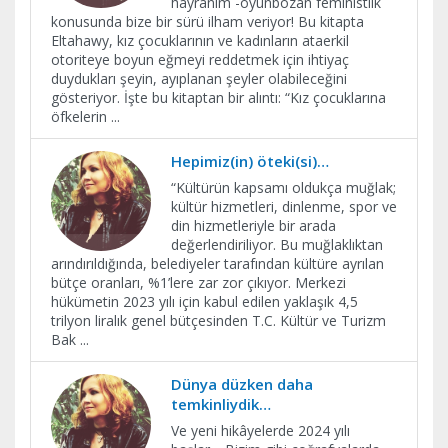
hayranım -oyunbozan feministlik
konusunda bize bir sürü ilham veriyor! Bu kitapta
Eltahawy, kız çocuklarının ve kadınların ataerkil
otoriteye boyun eğmeyi reddetmek için ihtiyaç
duydukları şeyin, ayıplanan şeyler olabileceğini
gösteriyor. İşte bu kitaptan bir alıntı: “Kız çocuklarına
öfkelerin
...
Hepimiz(in) öteki(si)…
“Kültürün kapsamı oldukça muğlak;
kültür hizmetleri, dinlenme, spor ve
din hizmetleriyle bir arada
değerlendiriliyor. Bu muğlaklıktan
arındırıldığında, belediyeler tarafından kültüre ayrılan
bütçe oranları, %1’lere zar zor çıkıyor. Merkezi
hükümetin 2023 yılı için kabul edilen yaklaşık 4,5
trilyon liralık genel bütçesinden T.C. Kültür ve Turizm
Bak
...
Dünya düzken daha
temkinliydik…
Ve yeni hikâyelerde 2024 yılı