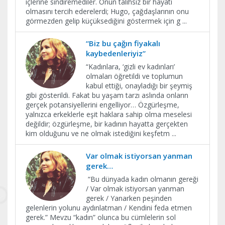
içlerine sindiremediler. Onun talihsiz bir hayatı
olmasını tercih ederelerdi; Hugo, çağdaşlarının onu
görmezden gelip küçüksediğini göstermek için g
...
“Biz bu çağın fiyakalı
kaybedenleriyiz”
“Kadınlara, ‘gizli ev kadınları’
olmaları öğretildi ve toplumun
kabul ettiği, onayladığı bir şeymiş
gibi gösterildi. Fakat bu yaşam tarzı aslında onların
gerçek potansiyellerini engelliyor… Özgürleşme,
yalnızca erkeklerle eşit haklara sahip olma meselesi
değildir; özgürleşme, bir kadının hayatta gerçekten
kim olduğunu ve ne olmak istediğini keşfetm
...
Var olmak istiyorsan yanman
gerek…
“Bu dünyada kadın olmanın gereği
/ Var olmak istiyorsan yanman
gerek / Yanarken peşinden
gelenlerin yolunu aydınlatman / Kendini feda etmen
gerek.” Mevzu “kadın” olunca bu cümlelerin sol