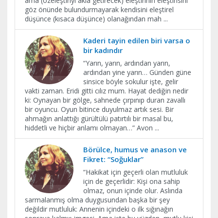
ama (özeleştiriyi akla getirecek) eleştirinin eleştirisini
göz önünde bulundurmayarak kendisini eleştirel
düşünce (kısaca düşünce) olanağından mah
...
Kaderi tayin edilen biri varsa o
bir kadındır
“Yarın, yarın, ardından yarın,
ardından yine yarın… Günden güne
sinsice böyle sokulur işte, gelir
vakti zaman. Eridi gitti cılız mum. Hayat dediğin nedir
ki: Oynayan bir gölge, sahnede çırpınıp duran zavallı
bir oyuncu. Oyun bitince duyulmaz artık sesi. Bir
ahmağın anlattığı gürültülü patırtılı bir masal bu,
hiddetli ve hiçbir anlamı olmayan…” Avon
...
Börülce, humus ve anason ve
Fikret: “Soğuklar”
“Hakikat için geçerli olan mutluluk
için de geçerlidir: Kişi ona sahip
olmaz, onun içinde olur. Aslında
sarmalanmış olma duygusundan başka bir şey
değildir mutluluk: Annenin içindeki o ilk sığınağın