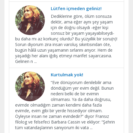
Lütfen içmeden geliniz!
Dediklerine göre, ölüm sonsuza
dektir, ama eğer aynı şey yaşam
için de doğru olsaydı -eğer kişi
sonsuz bir yaşam yaşayabilseydi-
bu daha mı az korkunç olurdu? Bu yüzyıllık bir soru(n)!
Sorun diyorum zira insan varoluş sıkıntısından öte,
bugün hâlâ uzun yaşamanın sırlarını arıyor. Hem de
yaşadığı her alanı iğdiş etmeyi marifet sayarcasına.
Gelinen n
...
Kurtulmak yok!
“Eve dönüyorum denilebilir ama
döndüğüm yer evim değil. Bunun
nedeni belki de bir evimin
olmaması. Ya da daha doğrusu,
evimde olmadığım zaman kendimi daha fazla
evimde, evim gibi bir yerde hissediyor olmam.
Öyleyse insan ne zaman evindedir?” diyor Fransız
filolog ve felsefeci Barbara Cassin ve ekliyor: “Şehrin
tüm vatandaşlarının sanıyorum iki vata
...