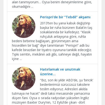
alan tanımıyorum… Oysa benim deneyimlerime göre,
okumadığını
...
Perispri’de bir “Tebdil” akşamı
2013’ten bu yana kabuk değiştirip
başka bir ruha bürünen Balat’ın taş
sokaklarında bir kafedeyiz. “Klasik
ruhçuluk anlayışına göre, ruhla
bedeni birbirine bağlayan, görünmeyen ama
hissedilen bir bağ” diye tanımlanan “Perispri” adlı bu
kafede birazdan bir tiyatro oyununa tanıklık edeceğiz.
Tıpkı semtin, mekânın adı gibi, sahneye değil, hayatın
içine
...
Hatırlamak ve unutmak
üzerine…
“Biz, son iki yıldır ABD’de, şu ‘biricik’
bedenlerimizi sürücüsüz taksilere
teslim ediyoruz. Adresleri akılda
tutmaya ne hacet” dedi taksi mesaisinde yamacıma
düşen fani. Oysa o sırada radyodan yükselen İngiliz
müzisyen Baxter Dury’nin, 12 Eylül’de çıkan -dört