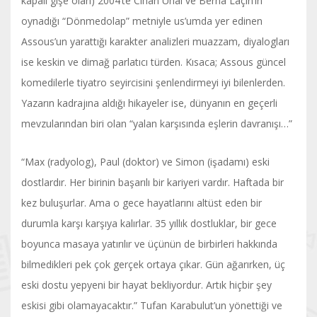
kapalı gişe olan) 2004’te Cihan Ünal ve Berna Laçin’in
oynadığı “Dönmedolap” metniyle us’umda yer edinen
Assous’un yarattığı karakter analizleri muazzam, diyalogları
ise keskin ve dimağ parlatıcı türden. Kısaca; Assous güncel
komedilerle tiyatro seyircisini şenlendirmeyi iyi bilenlerden.
Yazarın kadrajına aldığı hikayeler ise, dünyanın en geçerli
mevzularından biri olan “yalan karşısında eşlerin davranışı…”
“Max (radyolog), Paul (doktor) ve Simon (işadamı) eski
dostlardır. Her birinin başarılı bir kariyeri vardır. Haftada bir
kez buluşurlar. Ama o gece hayatlarını altüst eden bir
durumla karşı karşıya kalırlar. 35 yıllık dostluklar, bir gece
boyunca masaya yatırılır ve üçünün de birbirleri hakkında
bilmedikleri pek çok gerçek ortaya çıkar. Gün ağarırken, üç
eski dostu yepyeni bir hayat bekliyordur. Artık hiçbir şey
eskisi gibi olamayacaktır.” Tufan Karabulut’un yönettiği ve