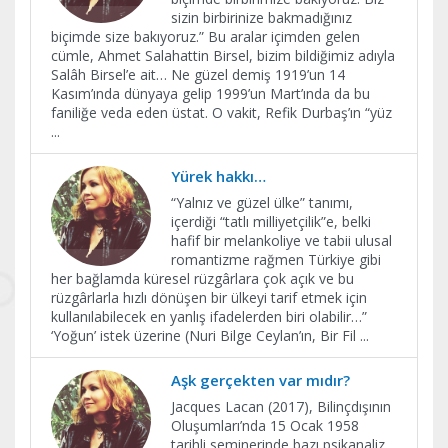
sizin birbirinize bakmadığınız
biçimde size bakıyoruz.” Bu aralar içimden gelen
cümle, Ahmet Salahattin Birsel, bizim bildiğimiz adıyla
Salâh Birsel’e ait… Ne güzel demiş 1919’un 14
Kasım’ında dünyaya gelip 1999’un Mart’ında da bu
faniliğe veda eden üstat. O vakit, Refik Durbaş’ın “yüz
...
Yürek hakkı…
“Yalnız ve güzel ülke” tanımı,
içerdiği “tatlı milliyetçilik”e, belki
hafif bir melankoliye ve tabii ulusal
romantizme rağmen Türkiye gibi
her bağlamda küresel rüzgârlara çok açık ve bu
rüzgârlarla hızlı dönüşen bir ülkeyi tarif etmek için
kullanılabilecek en yanlış ifadelerden biri olabilir…”
‘Yoğun’ istek üzerine (Nuri Bilge Ceylan’ın, Bir Fil
...
Aşk gerçekten var mıdır?
Jacques Lacan (2017), Bilinçdışının
Oluşumları’nda 15 Ocak 1958
tarihli seminerinde bazı psikanaliz