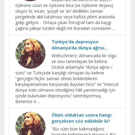
öylesine uzun ve öylesine kısa (ve öylesine dejavu)
oluyor ki; insan, ‘yüzyıl’ ve ‘an’ dedikleri zaman
pergelinde akıl tutulması veya hafıza yitimi arasında
gidip geliyor… Ortaya çıkan fotoğraf tam da kaygı
çağına yakışır türden değil mi! Buradan sonrasının
...
Türkiye’de depresyon
Almanya’da dünya ağrısı…
Weltschmerz: Almancada bir olgu
ve onu tanımlayan bir kelime.
Sözlük anlamıyla “dünya ağrısı /
sızısı” ve Türkçede karşılığı olmayan bu kelime
“gerçeğin hiçbir zaman zihnin beklentilerini
karşılayamaması karşısında duyulan hissi” ve “mevcut
dünya sizin olmasını istediğiniz hâli yansıtmadığı için
içinde bulunulan depresyonu” tanımlıyormuş.
Benimse e
...
Ölüm olduktan sonra hangi
gerçekten söz edilebilir ki?
“Biz sizin bize bakmadığınız
biçimde birbirimize bakıyoruz. Biz