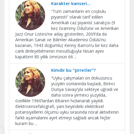
Karakter kanseri…
“Tüm zamanların en coşkulu
piyanisti” olarak tarif edilen
Amerikalı caz piyanist sanatçısı (9
kez Grammy Ödül’üne ve Amerikan
Jazz Onur Listesi’ne aday gösterilen, 2009’da da
Amerikan Sanat ve Bilimler Akademisi Ödülü’nü
kazanan, 1943 doğumlu) Kenny Barron’u bir kez daha
canlı dinleyebilmenin mesutluğuyla Nisan ayını
kapattım! 80 yıllık ömrünün 66
...
Kimdir bu “şirretler”?
“Uyku çalışmaları on dokuzuncu
yüzyılın sonlarında başladı, Birinci
Dünya Savaşı’yla sekteye uğradı ve
daha sonra yirminci yüzyılda,
özellikle 1960’lardan itibaren hızlanarak yayıldı.
Elektroensefalografi, yani beyindeki elektriksel
potansiyellerin ölçümü uyku sırasında nöral aktivitenin
farklı aşamalarını ayırt etmeyi sağladı ancak hiçbir
kuram bu
...