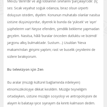
Mevzu ‘derin’dir ve algı loblarının sınırlarını ‘parçalayı’cıdır. (İç
ses: Sıcak veyahut soğuk odanıza, biraz olsun ürperti
doluşsun istedim, diyelim. Konunun muhatabı olanlar nasılsa
üstüne düşünüyordur, diyerek ki bunda da ‘yüksek’ ve ‘aşırı’
şüphelerim var! Neyse efendim, şimdilik bekleme yapmadan
geçelim. Nasılsa, hâlâ ‘buralar önceden dutluktu ve bizimdi’
jargonu alkış bulmaktadır. Sustum…) Usuldan ‘Neva
makamı’ndan girişimi yaptım; rast ve buselik çeşnilerini de
sizlere bırakıyorum.
Bu televizyon için Zen
Bu aralar (müziği kültürel bağlamında irdeleyen)
etnomüzikolojiye dikkat kesildim. Müziğe teşneliğim
ortadayken, üstüne müziğin sosyoloji ve antropolojisini de
alayım ki balatayı iyice sıyırayım da kırıntı kalmasın dedim.