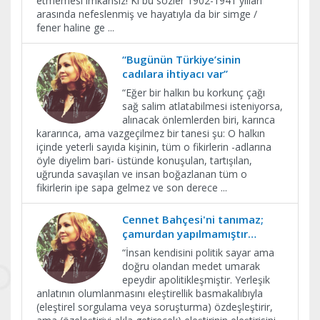
etmemesi imkânsız! Ki bu sözler 1902-1941 yılları
arasında nefeslenmiş ve hayatıyla da bir simge /
fener haline ge
...
“Bugünün Türkiye’sinin
cadılara ihtiyacı var”
​“Eğer bir halkın bu korkunç çağı
sağ salim atlatabilmesi isteniyorsa,
alınacak önlemlerden biri, karınca
kararınca, ama vazgeçilmez bir tanesi şu: O halkın
içinde yeterli sayıda kişinin, tüm o fikirlerin -adlarına
öyle diyelim bari- üstünde konuşulan, tartışılan,
uğrunda savaşılan ve insan boğazlanan tüm o
fikirlerin ipe sapa gelmez ve son derece
...
Cennet Bahçesi'ni tanımaz;
çamurdan yapılmamıştır…
​“İnsan kendisini politik sayar ama
doğru olandan medet umarak
epeydir apolitikleşmiştir. Yerleşik
anlatının olumlanmasını eleştirellik basmakalıbıyla
(eleştirel sorgulama veya soruşturma) özdeşleştirir,