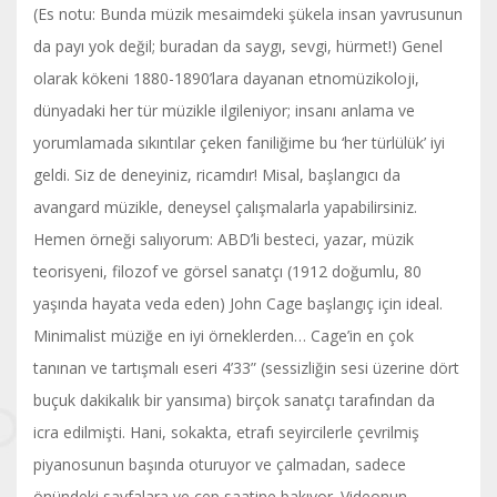
(Es notu: Bunda müzik mesaimdeki şükela insan yavrusunun
da payı yok değil; buradan da saygı, sevgi, hürmet!) Genel
olarak kökeni 1880-1890’lara dayanan etnomüzikoloji,
dünyadaki her tür müzikle ilgileniyor; insanı anlama ve
yorumlamada sıkıntılar çeken faniliğime bu ‘her türlülük’ iyi
geldi. Siz de deneyiniz, ricamdır! Misal, başlangıcı da
avangard müzikle, deneysel çalışmalarla yapabilirsiniz.
Hemen örneği salıyorum: ABD’li besteci, yazar, müzik
teorisyeni, filozof ve görsel sanatçı (1912 doğumlu, 80
yaşında hayata veda eden) John Cage başlangıç için ideal.
Minimalist müziğe en iyi örneklerden… Cage’in en çok
tanınan ve tartışmalı eseri 4’33” (sessizliğin sesi üzerine dört
buçuk dakikalık bir yansıma) birçok sanatçı tarafından da
icra edilmişti. Hani, sokakta, etrafı seyircilerle çevrilmiş
piyanosunun başında oturuyor ve çalmadan, sadece
önündeki sayfalara ve cep saatine bakıyor. Videonun