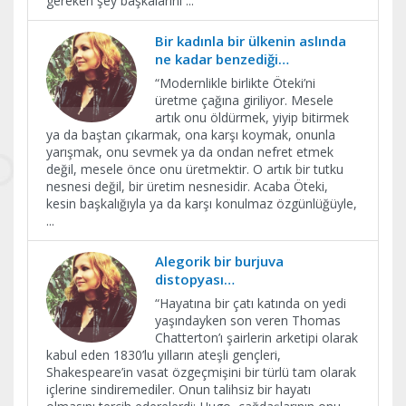
gereken şey başkalarını
...
Bir kadınla bir ülkenin aslında
ne kadar benzediği…
​“Modernlikle birlikte Öteki’ni
üretme çağına giriliyor. Mesele
artık onu öldürmek, yiyip bitirmek
ya da baştan çıkarmak, ona karşı koymak, onunla
yarışmak, onu sevmek ya da ondan nefret etmek
değil, mesele önce onu üretmektir. O artık bir tutku
nesnesi değil, bir üretim nesnesidir. Acaba Öteki,
kesin başkalığıyla ya da karşı konulmaz özgünlüğüyle,
...
Alegorik bir burjuva
distopyası…
“Hayatına bir çatı katında on yedi
yaşındayken son veren Thomas
Chatterton’ı şairlerin arketipi olarak
kabul eden 1830’lu yılların ateşli gençleri,
Shakespeare’in vasat özgeçmişini bir türlü tam olarak
içlerine sindiremediler. Onun talihsiz bir hayatı