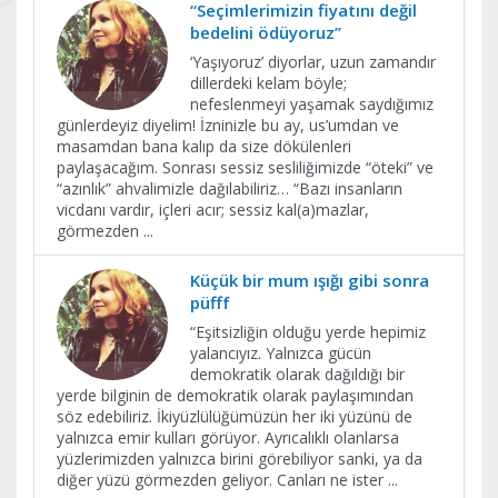
“Seçimlerimizin fiyatını değil
bedelini ödüyoruz”
‘Yaşıyoruz’ diyorlar, uzun zamandır
dillerdeki kelam böyle;
nefeslenmeyi yaşamak saydığımız
günlerdeyiz diyelim! İzninizle bu ay, us’umdan ve
masamdan bana kalıp da size dökülenleri
paylaşacağım. Sonrası sessiz sesliliğimizde “öteki” ve
“azınlık” ahvalimizle dağılabiliriz… “Bazı insanların
vicdanı vardır, içleri acır; sessiz kal(a)mazlar,
görmezden
...
Küçük bir mum ışığı gibi sonra
püfff
“Eşitsizliğin olduğu yerde hepimiz
yalancıyız. Yalnızca gücün
demokratik olarak dağıldığı bir
yerde bilginin de demokratik olarak paylaşımından
söz edebiliriz. İkiyüzlülüğümüzün her iki yüzünü de
yalnızca emir kulları görüyor. Ayrıcalıklı olanlarsa
yüzlerimizden yalnızca birini görebiliyor sanki, ya da
diğer yüzü görmezden geliyor. Canları ne ister
...