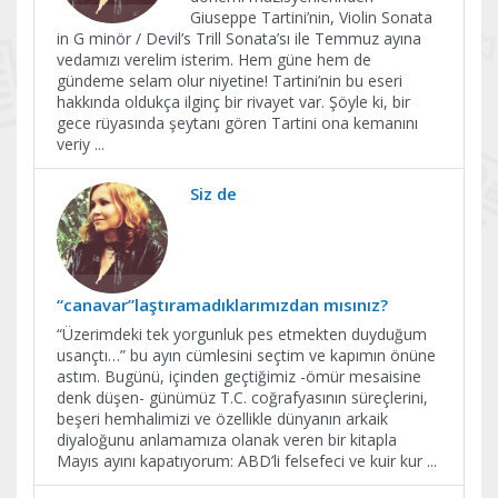
Giuseppe Tartini’nin, Violin Sonata
in G minör / Devil’s Trill Sonata’sı ile Temmuz ayına
vedamızı verelim isterim. Hem güne hem de
gündeme selam olur niyetine! Tartini’nin bu eseri
hakkında oldukça ilginç bir rivayet var. Şöyle ki, bir
gece rüyasında şeytanı gören Tartini ona kemanını
veriy
...
Siz de
“canavar”laştıramadıklarımızdan mısınız?
“Üzerimdeki tek yorgunluk pes etmekten duyduğum
usançtı…” bu ayın cümlesini seçtim ve kapımın önüne
astım. Bugünü, içinden geçtiğimiz -ömür mesaisine
denk düşen- günümüz T.C. coğrafyasının süreçlerini,
beşeri hemhalimizi ve özellikle dünyanın arkaik
diyaloğunu anlamamıza olanak veren bir kitapla
Mayıs ayını kapatıyorum: ABD’li felsefeci ve kuir kur
...