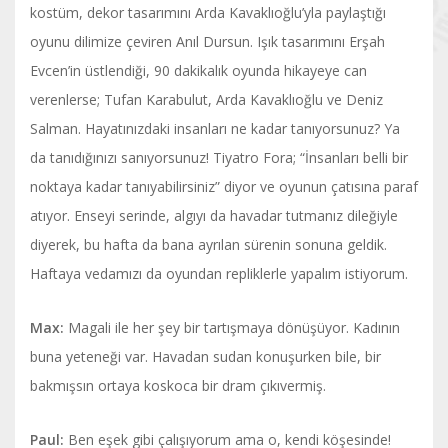
kostüm, dekor tasarımını Arda Kavaklıoğlu’yla paylaştığı
oyunu dilimize çeviren Anıl Dursun. Işık tasarımını Erşah
Evcen’in üstlendiği, 90 dakikalık oyunda hikayeye can
verenlerse; Tufan Karabulut, Arda Kavaklıoğlu ve Deniz
Salman. Hayatınızdaki insanları ne kadar tanıyorsunuz? Ya
da tanıdığınızı sanıyorsunuz! Tiyatro Fora; “İnsanları belli bir
noktaya kadar tanıyabilirsiniz” diyor ve oyunun çatısına paraf
atıyor. Enseyi serinde, algıyı da havadar tutmanız dileğiyle
diyerek, bu hafta da bana ayrılan sürenin sonuna geldik.
Haftaya vedamızı da oyundan repliklerle yapalım istiyorum.
Max:
Magali ile her şey bir tartışmaya dönüşüyor. Kadının
buna yeteneği var. Havadan sudan konuşurken bile, bir
bakmışsın ortaya koskoca bir dram çıkıvermiş.
Paul:
Ben eşek gibi çalışıyorum ama o, kendi köşesinde!