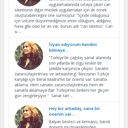
uygulamalarında ortaya çıkan can
sıkıntısının diğer meslek uygulamaları için de örnek
oluşturabileceğini öne sürmüştür: “İçinde olduğunuz
için üstüne düşünmediğinize emin olduğum, aldığınız
hava gibi olan bir an var, bunun adı “can sıkıntısı”. Can
sı
...
İsyan ediyorum kendini
bilmeye…
“Türkiye’de çağdaş sanat alanında
son yıllarda iki olgu keskin bir
şekilde karşımıza çıkıyor. Sanatın
zararsızlaştırılması ve ‘artwashing’. İkincisinin Türkçe
karşılığı için Beral Madra’nın bir önerisi var: Sanatla
aklama. Hem sanatın zararsızlaştırılması hem de
sanatla aklamaya dair Türkiye’nin birikimi her geçen
gün zenginleşiyor.” Sanat tari
...
Hey kız arkadaş, sana bir
önerim var…
İtalyan besteci ve kemancı, barok
dönemi müzisyenlerinden