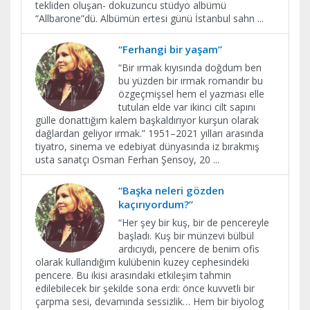
tekliden oluşan- dokuzuncu stüdyo albümü
“Allbarone”dü. Albümün ertesi günü İstanbul sahn
...
“Ferhangi bir yaşam”
“Bir ırmak kıyısında doğdum ben
bu yüzden bir ırmak romandır bu
özgeçmişsel hem el yazması elle
tutulan elde var ikinci cilt sapını
gülle donattığım kalem başkaldırıyor kurşun olarak
dağlardan geliyor ırmak.” 1951–2021 yılları arasında
tiyatro, sinema ve edebiyat dünyasında iz bırakmış
usta sanatçı Osman Ferhan Şensoy, 20
...
“Başka neleri gözden
kaçırıyordum?”
“Her şey bir kuş, bir de pencereyle
başladı. Kuş bir münzevi bülbül
ardıcıydı, pencere de benim ofis
olarak kullandığım kulübenin kuzey cephesindeki
pencere. Bu ikisi arasındaki etkileşim tahmin
edilebilecek bir şekilde sona erdi: önce kuvvetli bir
çarpma sesi, devamında sessizlik… Hem bir biyolog