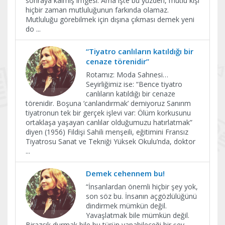
sonraya kalmış imgesi. Ama işte bu yüzden, mutlu kişi
hiçbir zaman mutluluğunun farkında olamaz.
Mutluluğu görebilmek için dışına çıkması demek yeni
do
...
“Tiyatro canlıların katıldığı bir
cenaze törenidir”
Rotamız: Moda Sahnesi…
Seyirliğimiz ise: “Bence tiyatro
canlıların katıldığı bir cenaze
törenidir. Boşuna ‘canlandırmak’ demiyoruz Sanırım
tiyatronun tek bir gerçek işlevi var: Ölüm korkusunu
ortaklaşa yaşayan canlılar olduğumuzu hatırlatmak”
diyen (1956) Fildişi Sahili menşeili, eğitimini Fransız
Tiyatrosu Sanat ve Tekniği Yüksek Okulu’nda, doktor
...
Demek cehennem bu!
“İnsanlardan önemli hiçbir şey yok,
son söz bu. İnsanın açgözlülüğünü
dindirmek mümkün değil.
Yavaşlatmak bile mümkün değil.
Birazcık durmak bile bu türün yapabileceği bir şey