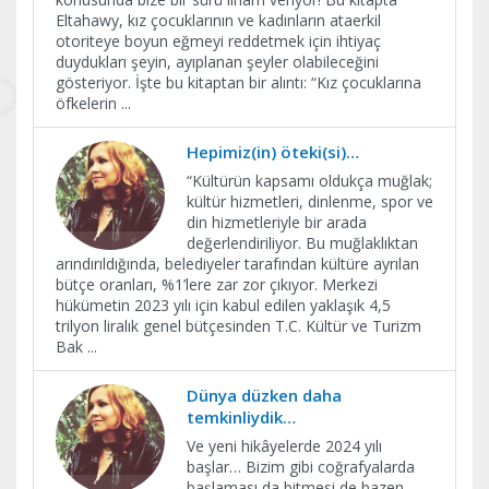
Eltahawy, kız çocuklarının ve kadınların ataerkil
otoriteye boyun eğmeyi reddetmek için ihtiyaç
duydukları şeyin, ayıplanan şeyler olabileceğini
gösteriyor. İşte bu kitaptan bir alıntı: “Kız çocuklarına
öfkelerin
...
Hepimiz(in) öteki(si)…
“Kültürün kapsamı oldukça muğlak;
kültür hizmetleri, dinlenme, spor ve
din hizmetleriyle bir arada
değerlendiriliyor. Bu muğlaklıktan
arındırıldığında, belediyeler tarafından kültüre ayrılan
bütçe oranları, %1’lere zar zor çıkıyor. Merkezi
hükümetin 2023 yılı için kabul edilen yaklaşık 4,5
trilyon liralık genel bütçesinden T.C. Kültür ve Turizm
Bak
...
Dünya düzken daha
temkinliydik…
Ve yeni hikâyelerde 2024 yılı
başlar… Bizim gibi coğrafyalarda
başlaması da bitmesi de bazen