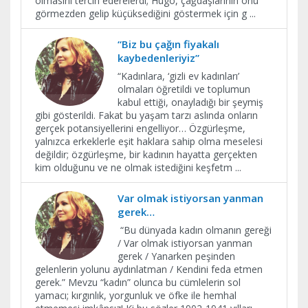
olmasını tercih ederelerdi; Hugo, çağdaşlarının onu
görmezden gelip küçüksediğini göstermek için g
...
“Biz bu çağın fiyakalı
kaybedenleriyiz”
“Kadınlara, ‘gizli ev kadınları’
olmaları öğretildi ve toplumun
kabul ettiği, onayladığı bir şeymiş
gibi gösterildi. Fakat bu yaşam tarzı aslında onların
gerçek potansiyellerini engelliyor… Özgürleşme,
yalnızca erkeklerle eşit haklara sahip olma meselesi
değildir; özgürleşme, bir kadının hayatta gerçekten
kim olduğunu ve ne olmak istediğini keşfetm
...
Var olmak istiyorsan yanman
gerek…
“Bu dünyada kadın olmanın gereği
/ Var olmak istiyorsan yanman
gerek / Yanarken peşinden
gelenlerin yolunu aydınlatman / Kendini feda etmen
gerek.” Mevzu “kadın” olunca bu cümlelerin sol
yamacı; kırgınlık, yorgunluk ve öfke ile hemhal