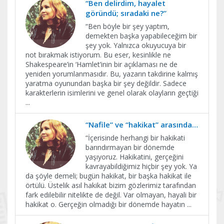
“Ben delirdim, hayalet
göründü; sıradaki ne?”
“Ben böyle bir şey yaptım,
demekten başka yapabileceğim bir
şey yok. Yalnızca okuyucuya bir
not bırakmak istiyorum. Bu eser, kesinlikle ne
Shakespeare’in ‘Hamlet’inin bir açıklaması ne de
yeniden yorumlanmasıdır. Bu, yazarın takdirine kalmış
yaratma oyunundan başka bir şey değildir. Sadece
karakterlerin isimlerini ve genel olarak olayların geçtiği
...
“Nafile” ve “hakikat” arasında…
“İçerisinde herhangi bir hakikati
barındırmayan bir dönemde
yaşıyoruz. Hakikatini, gerçeğini
kavrayabildiğimiz hiçbir şey yok. Ya
da şöyle demeli; bugün hakikat, bir başka hakikat ile
örtülü. Üstelik asıl hakikat bizim gözlerimiz tarafından
fark edilebilir nitelikte de değil. Var olmayan, hayali bir
hakikat o. Gerçeğin olmadığı bir dönemde hayatın
...