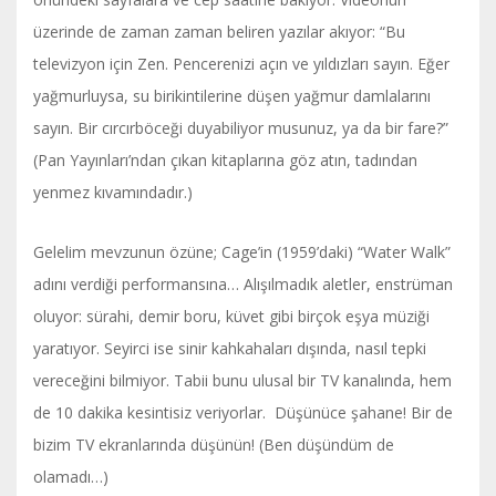
üzerinde de zaman zaman beliren yazılar akıyor: “Bu
televizyon için Zen. Pencerenizi açın ve yıldızları sayın. Eğer
yağmurluysa, su birikintilerine düşen yağmur damlalarını
sayın. Bir cırcırböceği duyabiliyor musunuz, ya da bir fare?”
(Pan Yayınları’ndan çıkan kitaplarına göz atın, tadından
yenmez kıvamındadır.)
Gelelim mevzunun özüne; Cage’in (1959’daki) “Water Walk”
adını verdiği performansına… Alışılmadık aletler, enstrüman
oluyor: sürahi, demir boru, küvet gibi birçok eşya müziği
yaratıyor. Seyirci ise sinir kahkahaları dışında, nasıl tepki
vereceğini bilmiyor. Tabii bunu ulusal bir TV kanalında, hem
de 10 dakika kesintisiz veriyorlar. Düşünüce şahane! Bir de
bizim TV ekranlarında düşünün! (Ben düşündüm de
olamadı…)