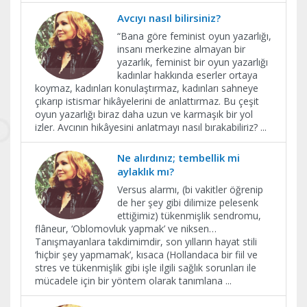
Avcıyı nasıl bilirsiniz?
“Bana göre feminist oyun yazarlığı,
insanı merkezine almayan bir
yazarlık, feminist bir oyun yazarlığı
kadınlar hakkında eserler ortaya
koymaz, kadınları konulaştırmaz, kadınları sahneye
çıkarıp istismar hikâyelerini de anlattırmaz. Bu çeşit
oyun yazarlığı biraz daha uzun ve karmaşık bir yol
izler. Avcının hikâyesini anlatmayı nasıl bırakabiliriz?
...
Ne alırdınız; tembellik mi
aylaklık mı?
Versus alarmı, (bi vakitler öğrenip
de her şey gibi dilimize pelesenk
ettiğimiz) tükenmişlik sendromu,
flâneur, ‘Oblomovluk yapmak’ ve niksen…
Tanışmayanlara takdimimdir, son yılların hayat stili
‘hiçbir şey yapmamak’, kısaca (Hollandaca bir fiil ve
stres ve tükenmişlik gibi işle ilgili sağlık sorunları ile
mücadele için bir yöntem olarak tanımlana
...