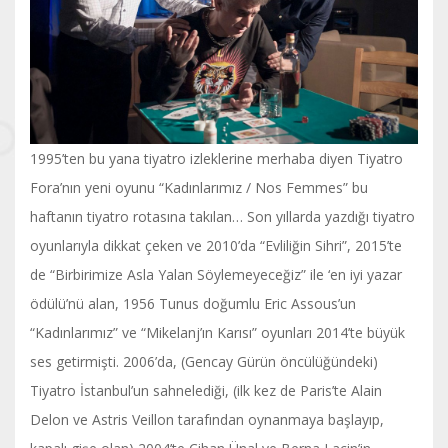
1995’ten bu yana tiyatro izleklerine merhaba diyen Tiyatro
Fora’nın yeni oyunu “Kadınlarımız / Nos Femmes” bu
haftanın tiyatro rotasına takılan… Son yıllarda yazdığı tiyatro
oyunlarıyla dikkat çeken ve 2010’da “Evliliğin Sihri”, 2015’te
de “Birbirimize Asla Yalan Söylemeyeceğiz” ile ‘en iyi yazar
ödülü’nü alan, 1956 Tunus doğumlu Eric Assous’un
“Kadınlarımız” ve “Mikelanj’ın Karısı” oyunları 2014’te büyük
ses getirmişti. 2006’da, (Gencay Gürün öncülüğündeki)
Tiyatro İstanbul’un sahnelediği, (ilk kez de Paris’te Alain
Delon ve Astris Veillon tarafından oynanmaya başlayıp,