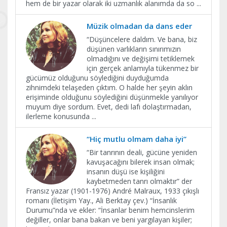
hem de bir yazar olarak iki uzmanlık alanımda da so
...
Müzik olmadan da dans eder
“Düşüncelere daldım. Ve bana, biz
düşünen varlıkların sınırımızın
olmadığını ve değişimi tetiklemek
için gerçek anlamıyla tükenmez bir
gücümüz olduğunu söylediğini duyduğumda
zihnimdeki telaşeden çıktım. O halde her şeyin aklın
erişiminde olduğunu söylediğini düşünmekle yanılıyor
muyum diye sordum. Evet, dedi lafı dolaştırmadan,
ilerleme konusunda
...
“Hiç mutlu olmam daha iyi”
“Bir tanrının deali, gücüne yeniden
kavuşacağını bilerek insan olmak;
insanın düşü ise kişiliğini
kaybetmeden tanrı olmaktır” der
Fransız yazar (1901-1976) André Malraux, 1933 çıkışlı
romanı (İletişim Yay., Ali Berktay çev.) “İnsanlık
Durumu”nda ve ekler: “İnsanlar benim hemcinslerim
değiller, onlar bana bakan ve beni yargılayan kişiler;