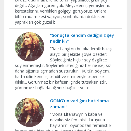
değil… Ağaçları gören yok. Meyvelerini, yemişlerini,
kerestelerini, verdikleri gölgeyi görüyoruz. Onlara
biblo muamelesi yapıyor, sonbaharda döktükleri
yaprakları çok güzel b
...
“Sonuçta kendim dediğiniz şey
nedir ki?”
“Rae Langton bu akademik bakışı
alaycı bir şekilde şöyle özetler:
Söylediğiniz hiçbir şey özgürce
söylenmemiştir. Söylemek istediğiniz her ne ise, siz
daha ağzınızı açmadan susturulur... Kültür, söylem,
hatta dilin kendisi, tehdit ve emirleriyle tepenize
dikilir... Görünmez bir kafesin içinde tutsaksınızdır,
görünmez bağlarla ağzınız bağlıdır ve te
...
GONG’un varlığını hatırlama
zamanı!
“Mona Eltahawy’nin kaba ve
nezaketsiz feminist duruşuna
hayranım -oyunbozan feministlik
konusunda bize bir sürü ilham veriyor! Bu kitapta