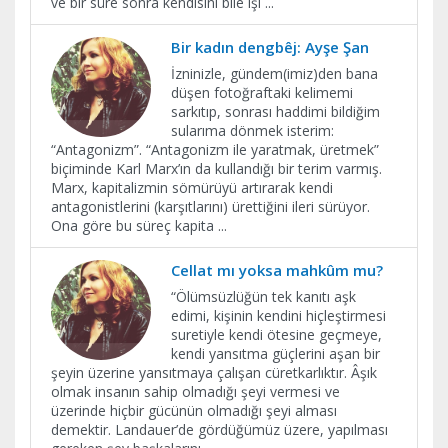
ve bir süre sonra kendisini bile işl
...
Bir kadın dengbêj: Ayşe Şan
İzninizle, gündem(imiz)den bana
düşen fotoğraftaki kelimemi
sarkıtıp, sonrası haddimi bildiğim
sularıma dönmek isterim:
“Antagonizm”. “Antagonizm ile yaratmak, üretmek”
biçiminde Karl Marx’ın da kullandığı bir terim varmış.
Marx, kapitalizmin sömürüyü artırarak kendi
antagonistlerini (karşıtlarını) ürettiğini ileri sürüyor.
Ona göre bu süreç kapita
...
Cellat mı yoksa mahkûm mu?
“Ölümsüzlüğün tek kanıtı aşk
edimi, kişinin kendini hiçleştirmesi
suretiyle kendi ötesine geçmeye,
kendi yansıtma güçlerini aşan bir
şeyin üzerine yansıtmaya çalışan cüretkarlıktır. Âşık
olmak insanın sahip olmadığı şeyi vermesi ve
üzerinde hiçbir gücünün olmadığı şeyi alması
demektir. Landauer’de gördüğümüz üzere, yapılması