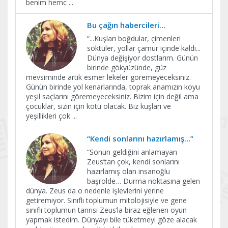
benim hemc
...
Bu çağın habercileri…
“...Kuşları boğdular, çimenleri
söktüler, yollar çamur içinde kaldı...
Dünya değişiyor dostlarım. Günün
birinde gökyüzünde, güz
mevsiminde artık esmer lekeler göremeyeceksiniz.
Günün birinde yol kenarlarında, toprak anamızın koyu
yeşil saçlarını göremeyeceksiniz. Bizim için değil ama
çocuklar, sizin için kötü olacak. Biz kuşları ve
yeşillikleri çok
...
“Kendi sonlarını hazırlamış…”
“Sonun geldiğini anlamayan
Zeus’tan çok, kendi sonlarını
hazırlamış olan insanoğlu
başrolde… Durma noktasına gelen
dünya. Zeus da o nedenle işlevlerini yerine
getiremiyor. Sınıflı toplumun mitolojisiyle ve gene
sınıflı toplumun tanrısı Zeus’la biraz eğlenen oyun
yapmak istedim. Dünyayı bile tüketmeyi göze alacak