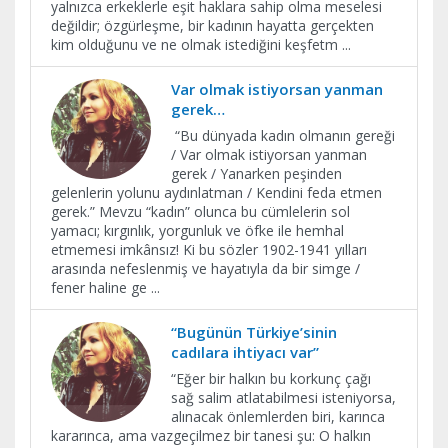
yalnızca erkeklerle eşit haklara sahip olma meselesi
değildir; özgürleşme, bir kadının hayatta gerçekten
kim olduğunu ve ne olmak istediğini keşfetm
...
Var olmak istiyorsan yanman
gerek…
“Bu dünyada kadın olmanın gereği
/ Var olmak istiyorsan yanman
gerek / Yanarken peşinden
gelenlerin yolunu aydınlatman / Kendini feda etmen
gerek.” Mevzu “kadın” olunca bu cümlelerin sol
yamacı; kırgınlık, yorgunluk ve öfke ile hemhal
etmemesi imkânsız! Ki bu sözler 1902-1941 yılları
arasında nefeslenmiş ve hayatıyla da bir simge /
fener haline ge
...
“Bugünün Türkiye’sinin
cadılara ihtiyacı var”
​“Eğer bir halkın bu korkunç çağı
sağ salim atlatabilmesi isteniyorsa,
alınacak önlemlerden biri, karınca
kararınca, ama vazgeçilmez bir tanesi şu: O halkın