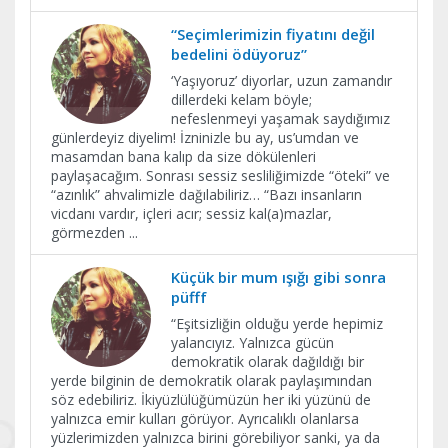
“Seçimlerimizin fiyatını değil
bedelini ödüyoruz”
‘Yaşıyoruz’ diyorlar, uzun zamandır
dillerdeki kelam böyle;
nefeslenmeyi yaşamak saydığımız
günlerdeyiz diyelim! İzninizle bu ay, us’umdan ve
masamdan bana kalıp da size dökülenleri
paylaşacağım. Sonrası sessiz sesliliğimizde “öteki” ve
“azınlık” ahvalimizle dağılabiliriz… “Bazı insanların
vicdanı vardır, içleri acır; sessiz kal(a)mazlar,
görmezden
...
Küçük bir mum ışığı gibi sonra
püfff
“Eşitsizliğin olduğu yerde hepimiz
yalancıyız. Yalnızca gücün
demokratik olarak dağıldığı bir
yerde bilginin de demokratik olarak paylaşımından
söz edebiliriz. İkiyüzlülüğümüzün her iki yüzünü de
yalnızca emir kulları görüyor. Ayrıcalıklı olanlarsa
yüzlerimizden yalnızca birini görebiliyor sanki, ya da