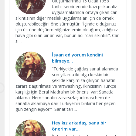
Oluşumları’nda 15 Ocak 1958
tarihli seminerinde bazı psikanaliz
uygulamalarında ortaya çıkan can
sıkıntısının diğer meslek uygulamaları için de örnek
oluşturabileceğini öne sürmüştür: “İçinde olduğunuz
için üstüne düşünmediğinize emin olduğum, aldığınız
hava gibi olan bir an var, bunun adı “can sıkıntısı”. Can
sı
...
İsyan ediyorum kendini
bilmeye…
“Türkiye’de çağdaş sanat alanında
son yıllarda iki olgu keskin bir
şekilde karşımıza çıkıyor. Sanatın
zararsızlaştırılması ve ‘artwashing’. İkincisinin Türkçe
karşılığı için Beral Madra’nın bir önerisi var: Sanatla
aklama. Hem sanatın zararsızlaştırılması hem de
sanatla aklamaya dair Türkiye’nin birikimi her geçen
gün zenginleşiyor.” Sanat tari
...
Hey kız arkadaş, sana bir
önerim var…