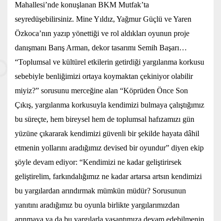
Mahallesi’nde konuşlanan BKM Mutfak’ta
seyredüşebilirsiniz. Mine Yıldız, Yağmur Güçlü ve Yaren
Özkoca’nın yazıp yönettiği ve rol aldıkları oyunun proje
danışmanı Barış Arman, dekor tasarımı Semih Başarı…
“Toplumsal ve kültürel etkilerin getirdiği yargılanma korkusu
sebebiyle benliğimizi ortaya koymaktan çekiniyor olabilir
miyiz?” sorusunu merceğine alan “Köprüden Önce Son
Çıkış, yargılanma korkusuyla kendimizi bulmaya çalıştığımız
bu süreçte, hem bireysel hem de toplumsal hafızamızı gün
yüzüne çıkararak kendimizi güvenli bir şekilde hayata dâhil
etmenin yollarını aradığımız devised bir oyundur” diyen ekip
şöyle devam ediyor: “Kendimizi ne kadar geliştirirsek
geliştirelim, farkındalığımız ne kadar artarsa artsın kendimizi
bu yargılardan arındırmak mümkün müdür? Sorusunun
yanıtını aradığımız bu oyunla birlikte yargılarımızdan
arınmaya ya da bu yargılarla yaşantımıza devam edebilmenin