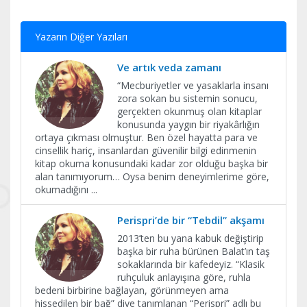
Yazarın Diğer Yazıları
Ve artık veda zamanı
​“Mecburiyetler ve yasaklarla insanı
zora sokan bu sistemin sonucu,
gerçekten okunmuş olan kitaplar
konusunda yaygın bir riyakârlığın
ortaya çıkması olmuştur. Ben özel hayatta para ve
cinsellik hariç, insanlardan güvenilir bilgi edinmenin
kitap okuma konusundaki kadar zor olduğu başka bir
alan tanımıyorum… Oysa benim deneyimlerime göre,
okumadığını
...
Perispri’de bir “Tebdil” akşamı
2013’ten bu yana kabuk değiştirip
başka bir ruha bürünen Balat’ın taş
sokaklarında bir kafedeyiz. “Klasik
ruhçuluk anlayışına göre, ruhla
bedeni birbirine bağlayan, görünmeyen ama
hissedilen bir bağ” diye tanımlanan “Perispri” adlı bu