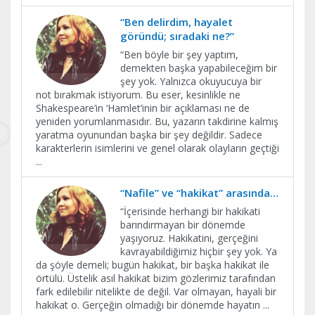
“Ben delirdim, hayalet
göründü; sıradaki ne?”
“Ben böyle bir şey yaptım,
demekten başka yapabileceğim bir
şey yok. Yalnızca okuyucuya bir
not bırakmak istiyorum. Bu eser, kesinlikle ne
Shakespeare’in ‘Hamlet’inin bir açıklaması ne de
yeniden yorumlanmasıdır. Bu, yazarın takdirine kalmış
yaratma oyunundan başka bir şey değildir. Sadece
karakterlerin isimlerini ve genel olarak olayların geçtiği
...
“Nafile” ve “hakikat” arasında…
“İçerisinde herhangi bir hakikati
barındırmayan bir dönemde
yaşıyoruz. Hakikatini, gerçeğini
kavrayabildiğimiz hiçbir şey yok. Ya
da şöyle demeli; bugün hakikat, bir başka hakikat ile
örtülü. Üstelik asıl hakikat bizim gözlerimiz tarafından
fark edilebilir nitelikte de değil. Var olmayan, hayali bir
hakikat o. Gerçeğin olmadığı bir dönemde hayatın
...