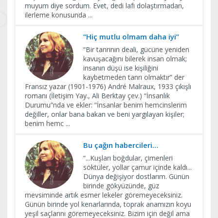
muyum diye sordum. Evet, dedi lafı dolaştırmadan,
ilerleme konusunda
...
“Hiç mutlu olmam daha iyi”
“Bir tanrının deali, gücüne yeniden
kavuşacağını bilerek insan olmak;
insanın düşü ise kişiliğini
kaybetmeden tanrı olmaktır” der
Fransız yazar (1901-1976) André Malraux, 1933 çıkışlı
romanı (İletişim Yay., Ali Berktay çev.) “İnsanlık
Durumu”nda ve ekler: “İnsanlar benim hemcinslerim
değiller, onlar bana bakan ve beni yargılayan kişiler;
benim hemc
...
Bu çağın habercileri…
“...Kuşları boğdular, çimenleri
söktüler, yollar çamur içinde kaldı...
Dünya değişiyor dostlarım. Günün
birinde gökyüzünde, güz
mevsiminde artık esmer lekeler göremeyeceksiniz.
Günün birinde yol kenarlarında, toprak anamızın koyu
yeşil saçlarını göremeyeceksiniz. Bizim için değil ama