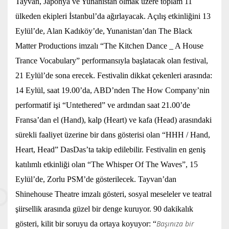
Tayvan, Japonya ve Yunanistan olmak üzere toplam 11
ülkeden ekipleri İstanbul’da ağırlayacak. Açılış etkinliğini 13
Eylül’de, Alan Kadıköy’de, Yunanistan’dan The Black
Matter Productions imzalı “The Kitchen Dance _ A House
Trance Vocabulary” performansıyla başlatacak olan festival,
21 Eylül’de sona erecek. Festivalin dikkat çekenleri arasında:
14 Eylül, saat 19.00’da, ABD’nden The How Company’nin
performatif işi “Untethered” ve ardından saat 21.00’de
Fransa’dan el (Hand), kalp (Heart) ve kafa (Head) arasındaki
sürekli faaliyet üzerine bir dans gösterisi olan “HHH / Hand,
Heart, Head” DasDas’ta takip edilebilir. Festivalin en geniş
katılımlı etkinliği olan “The Whisper Of The Waves”, 15
Eylül’de, Zorlu PSM’de gösterilecek. Tayvan’dan
Shinehouse Theatre imzalı gösteri, sosyal meseleler ve teatral
şiirsellik arasında güzel bir denge kuruyor. 90 dakikalık
Başınıza bir
gösteri, kilit bir soruyu da ortaya koyuyor: “