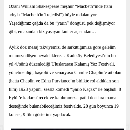
Ozanı William Shakespeare meşhur “Macbeth”inde (tam
adıyla “Macbeth'in Trajedisi”) böyle nidalanıyor…
Yaşadığımız çağda da bu “yarın” döngüsü pek değişmiyor
gibi, en azından biz yaşayan faniler açısından…
Aylık doz mesaj takviyemizi de sarkıttığımıza göre gelelim
rotamıza düşen nevaleliklere… Kadıköy Belediyesi’nin bu
yıl 4.’sünü düzenlediği Uluslararası Kalamış Yaz Festivali,
yönetmenliği, başrolü ve senaryosu Charlie Chaplin’e ait olan
(hatta Chaplin ve Edna Purviance’ın birlikte rol aldıkları son
film) 1923 yapımı, sessiz komedi “Şarlo Kaçak” ile başladı. 8
Eylül’e kadar sürecek ve katılımımızla patili dostlara mama
desteğinde bulanabileceğimiz festivalde, 28 gün boyunca 19
konser, 9 film gösterimi yapılacak.