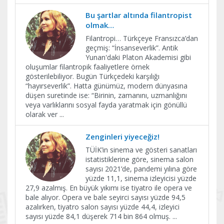
Bu şartlar altında filantropist
olmak…
Filantropi… Türkçeye Fransızca’dan
geçmiş: “İnsanseverlik”. Antik
Yunan'daki Platon Akademisi gibi
oluşumlar filantropik faaliyetlere örnek
gösterilebiliyor. Bugün Türkçedeki karşılığı
“hayırseverlik”. Hatta günümüz, modern dünyasına
düşen suretinde ise: “Birinin, zamanını, uzmanlığını
veya varlıklarını sosyal fayda yaratmak için gönüllü
olarak ver
...
Zenginleri yiyeceğiz!
TÜİK’in sinema ve gösteri sanatları
istatistiklerine göre, sinema salon
sayısı 2021’de, pandemi yılına göre
yüzde 11,1, sinema izleyicisi yüzde
27,9 azalmış. En büyük yıkımı ise tiyatro ile opera ve
bale alıyor. Opera ve bale seyirci sayısı yüzde 94,5
azalırken, tiyatro salon sayısı yüzde 44,4, izleyici
sayısı yüzde 84,1 düşerek 714 bin 864 olmuş.
...