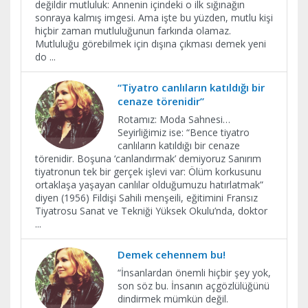
değildir mutluluk: Annenin içindeki o ilk sığınağın
sonraya kalmış imgesi. Ama işte bu yüzden, mutlu kişi
hiçbir zaman mutluluğunun farkında olamaz.
Mutluluğu görebilmek için dışına çıkması demek yeni
do
...
“Tiyatro canlıların katıldığı bir
cenaze törenidir”
Rotamız: Moda Sahnesi…
Seyirliğimiz ise: “Bence tiyatro
canlıların katıldığı bir cenaze
törenidir. Boşuna ‘canlandırmak’ demiyoruz Sanırım
tiyatronun tek bir gerçek işlevi var: Ölüm korkusunu
ortaklaşa yaşayan canlılar olduğumuzu hatırlatmak”
diyen (1956) Fildişi Sahili menşeili, eğitimini Fransız
Tiyatrosu Sanat ve Tekniği Yüksek Okulu’nda, doktor
...
Demek cehennem bu!
“İnsanlardan önemli hiçbir şey yok,
son söz bu. İnsanın açgözlülüğünü
dindirmek mümkün değil.