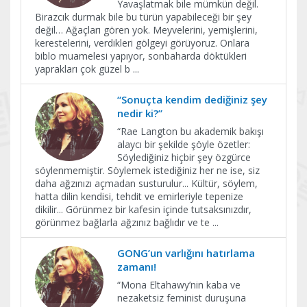
Yavaşlatmak bile mümkün değil.
Birazcık durmak bile bu türün yapabileceği bir şey
değil… Ağaçları gören yok. Meyvelerini, yemişlerini,
kerestelerini, verdikleri gölgeyi görüyoruz. Onlara
biblo muamelesi yapıyor, sonbaharda döktükleri
yaprakları çok güzel b
...
“Sonuçta kendim dediğiniz şey
nedir ki?”
“Rae Langton bu akademik bakışı
alaycı bir şekilde şöyle özetler:
Söylediğiniz hiçbir şey özgürce
söylenmemiştir. Söylemek istediğiniz her ne ise, siz
daha ağzınızı açmadan susturulur... Kültür, söylem,
hatta dilin kendisi, tehdit ve emirleriyle tepenize
dikilir... Görünmez bir kafesin içinde tutsaksınızdır,
görünmez bağlarla ağzınız bağlıdır ve te
...
GONG’un varlığını hatırlama
zamanı!
“Mona Eltahawy’nin kaba ve
nezaketsiz feminist duruşuna