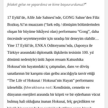
felaket gelse ne yapardınız ve kime başvururdunuz?
”
17 Eylül’de, Afife Jale Sahnesi’nde, GONG Sahne’den Filiz
Bozkuş Al’ın muazzam (“fark ediş / dönüşüm bölümlerinden
oluşan bir büyüme hikâyesi olan) performansı “Gong”, daha
öncesinde seyretmeyenler için sıradışı bir deneyim olabilir…
Yine 17 Eylül’de, ENKA Oditoryumu’nda, (Japonya ile
Türkiye arasındaki diplomatik ilişkilerin tesisinin 100. yıl
dönümü nedeniyle) ünlü Japon ressam Katsushika
Hokusai’nin hayatındaki iç çatışmaları, dans ve dövüş
sanatlarının bir karışımı olan geibu aracılığıyla tasvir ettiği
“The Life of Hokusai / Hokusai’nin Hayatı” performansı
Meraklısına not
izlenebilir. (
: Kendisinin, cennetin ve
dünyanın enerjileri arasında bir köprü ve bir ejderhanın vücut
bulmuş hali olduğuna inanan Hokusai, felç geçirdikten ve