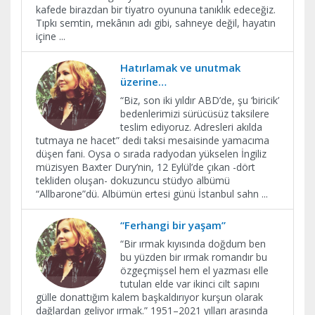
kafede birazdan bir tiyatro oyununa tanıklık edeceğiz.
Tıpkı semtin, mekânın adı gibi, sahneye değil, hayatın
içine
...
Hatırlamak ve unutmak
üzerine…
“Biz, son iki yıldır ABD’de, şu ‘biricik’
bedenlerimizi sürücüsüz taksilere
teslim ediyoruz. Adresleri akılda
tutmaya ne hacet” dedi taksi mesaisinde yamacıma
düşen fani. Oysa o sırada radyodan yükselen İngiliz
müzisyen Baxter Dury’nin, 12 Eylül’de çıkan -dört
tekliden oluşan- dokuzuncu stüdyo albümü
“Allbarone”dü. Albümün ertesi günü İstanbul sahn
...
“Ferhangi bir yaşam”
“Bir ırmak kıyısında doğdum ben
bu yüzden bir ırmak romandır bu
özgeçmişsel hem el yazması elle
tutulan elde var ikinci cilt sapını
gülle donattığım kalem başkaldırıyor kurşun olarak
dağlardan geliyor ırmak.” 1951–2021 yılları arasında