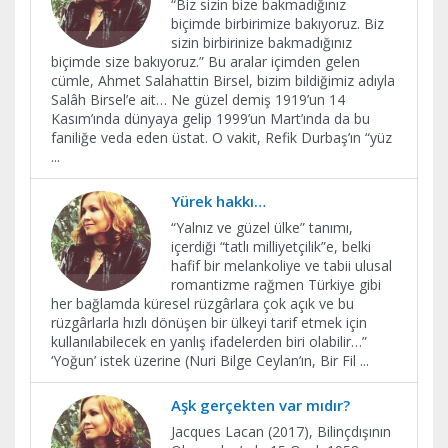
“Biz sizin bize bakmadığınız
biçimde birbirimize bakıyoruz. Biz
sizin birbirinize bakmadığınız
biçimde size bakıyoruz.” Bu aralar içimden gelen
cümle, Ahmet Salahattin Birsel, bizim bildiğimiz adıyla
Salâh Birsel’e ait… Ne güzel demiş 1919’un 14
Kasım’ında dünyaya gelip 1999’un Mart’ında da bu
faniliğe veda eden üstat. O vakit, Refik Durbaş’ın “yüz
...
Yürek hakkı…
“Yalnız ve güzel ülke” tanımı,
içerdiği “tatlı milliyetçilik”e, belki
hafif bir melankoliye ve tabii ulusal
romantizme rağmen Türkiye gibi
her bağlamda küresel rüzgârlara çok açık ve bu
rüzgârlarla hızlı dönüşen bir ülkeyi tarif etmek için
kullanılabilecek en yanlış ifadelerden biri olabilir…”
‘Yoğun’ istek üzerine (Nuri Bilge Ceylan’ın, Bir Fil
...
Aşk gerçekten var mıdır?
Jacques Lacan (2017), Bilinçdışının