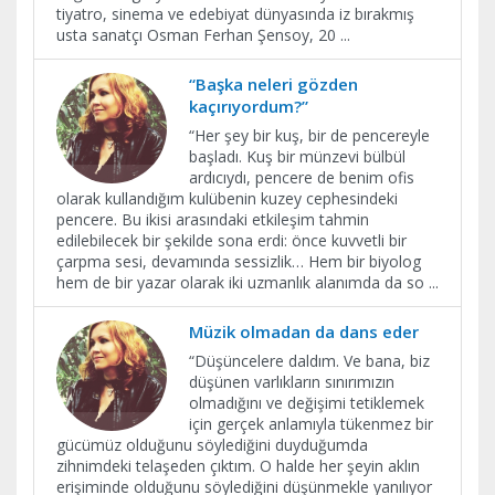
tiyatro, sinema ve edebiyat dünyasında iz bırakmış
usta sanatçı Osman Ferhan Şensoy, 20
...
“Başka neleri gözden
kaçırıyordum?”
“Her şey bir kuş, bir de pencereyle
başladı. Kuş bir münzevi bülbül
ardıcıydı, pencere de benim ofis
olarak kullandığım kulübenin kuzey cephesindeki
pencere. Bu ikisi arasındaki etkileşim tahmin
edilebilecek bir şekilde sona erdi: önce kuvvetli bir
çarpma sesi, devamında sessizlik… Hem bir biyolog
hem de bir yazar olarak iki uzmanlık alanımda da so
...
Müzik olmadan da dans eder
“Düşüncelere daldım. Ve bana, biz
düşünen varlıkların sınırımızın
olmadığını ve değişimi tetiklemek
için gerçek anlamıyla tükenmez bir
gücümüz olduğunu söylediğini duyduğumda
zihnimdeki telaşeden çıktım. O halde her şeyin aklın
erişiminde olduğunu söylediğini düşünmekle yanılıyor