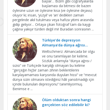
başlar… Bizim gibi coğrafyalarda
başlaması da bitmesi de bazen
öylesine uzun ve öylesine kısa (ve öylesine dejavu)
oluyor ki; insan, ‘yüzyıl’ ve ‘an’ dedikleri zaman
pergelinde akıl tutulması veya hafıza yitimi arasında
gidip geliyor… Ortaya çıkan fotoğraf tam da kaygı
çağına yakışır türden değil mi! Buradan sonrasının
...
Türkiye’de depresyon
Almanya’da dünya ağrısı…
Weltschmerz: Almancada bir olgu
ve onu tanımlayan bir kelime.
Sözlük anlamıyla “dünya ağrısı /
sızısı” ve Türkçede karşılığı olmayan bu kelime
“gerçeğin hiçbir zaman zihnin beklentilerini
karşılayamaması karşısında duyulan hissi” ve “mevcut
dünya sizin olmasını istediğiniz hâli yansıtmadığı için
içinde bulunulan depresyonu” tanımlıyormuş.
Benimse e
...
Ölüm olduktan sonra hangi
gerçekten söz edilebilir ki?