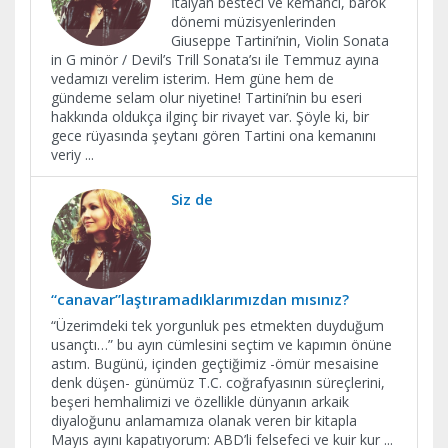
İtalyan besteci ve kemancı, barok
dönemi müzisyenlerinden
Giuseppe Tartini’nin, Violin Sonata
in G minör / Devil’s Trill Sonata’sı ile Temmuz ayına
vedamızı verelim isterim. Hem güne hem de
gündeme selam olur niyetine! Tartini’nin bu eseri
hakkında oldukça ilginç bir rivayet var. Şöyle ki, bir
gece rüyasında şeytanı gören Tartini ona kemanını
veriy
...
Siz de
“canavar”laştıramadıklarımızdan mısınız?
“Üzerimdeki tek yorgunluk pes etmekten duyduğum
usançtı…” bu ayın cümlesini seçtim ve kapımın önüne
astım. Bugünü, içinden geçtiğimiz -ömür mesaisine
denk düşen- günümüz T.C. coğrafyasının süreçlerini,
beşeri hemhalimizi ve özellikle dünyanın arkaik
diyaloğunu anlamamıza olanak veren bir kitapla
Mayıs ayını kapatıyorum: ABD’li felsefeci ve kuir kur
...