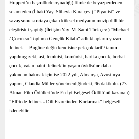
Huppert’ın başrolünde oynadığı) filmle de beyazperdeden
selam eden (İthaki Yay. Süheyla Kara çev.) “Piyanist” ve
savaş sonrası ortaya çıkan kitlesel medyanın muzip dilli bir
eleştirisini yaptığı (İletişim Yay. M. Sami Türk çev.) “Michael
/ Çocuksu Topluma Gençlik Kitabı” adlı kitapların yazarı
Jelinek… Bugüne değin kendisine pek çok tarif / tanım
yapılmış; zeki, asi, feminist, komünist, harika çocuk, berbat
çocuk, vatan haini. Jelinek’in yaşam öyküsüne daha
yakından bakmak için ise 2022 yılı, Almanya, Avusturya
yapımı, Claudia Müller yönetmenliğindeki, 96 dakikalık (73.
Alman Film Ödülleri’nde En İyi Belgesel Ödülü’nü kazanan)
“Elfriede Jelinek - Dili Esaretinden Kurtarmak” belgeseli
izlenebilir.