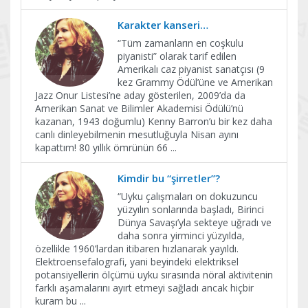
Karakter kanseri…
“Tüm zamanların en coşkulu
piyanisti” olarak tarif edilen
Amerikalı caz piyanist sanatçısı (9
kez Grammy Ödül’üne ve Amerikan
Jazz Onur Listesi’ne aday gösterilen, 2009’da da
Amerikan Sanat ve Bilimler Akademisi Ödülü’nü
kazanan, 1943 doğumlu) Kenny Barron’u bir kez daha
canlı dinleyebilmenin mesutluğuyla Nisan ayını
kapattım! 80 yıllık ömrünün 66
...
Kimdir bu “şirretler”?
“Uyku çalışmaları on dokuzuncu
yüzyılın sonlarında başladı, Birinci
Dünya Savaşı’yla sekteye uğradı ve
daha sonra yirminci yüzyılda,
özellikle 1960’lardan itibaren hızlanarak yayıldı.
Elektroensefalografi, yani beyindeki elektriksel
potansiyellerin ölçümü uyku sırasında nöral aktivitenin
farklı aşamalarını ayırt etmeyi sağladı ancak hiçbir
kuram bu
...