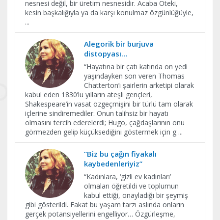
nesnesi değil, bir üretim nesnesidir. Acaba Öteki,
kesin başkalığıyla ya da karşı konulmaz özgünlüğüyle,
...
Alegorik bir burjuva
distopyası…
“Hayatına bir çatı katında on yedi
yaşındayken son veren Thomas
Chatterton’ı şairlerin arketipi olarak
kabul eden 1830’lu yılların ateşli gençleri,
Shakespeare’in vasat özgeçmişini bir türlü tam olarak
içlerine sindiremediler. Onun talihsiz bir hayatı
olmasını tercih ederelerdi; Hugo, çağdaşlarının onu
görmezden gelip küçüksediğini göstermek için g
...
“Biz bu çağın fiyakalı
kaybedenleriyiz”
“Kadınlara, ‘gizli ev kadınları’
olmaları öğretildi ve toplumun
kabul ettiği, onayladığı bir şeymiş
gibi gösterildi. Fakat bu yaşam tarzı aslında onların
gerçek potansiyellerini engelliyor… Özgürleşme,