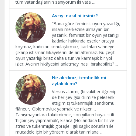
tüm vatandaşlarının sanıyorum iki vata
...
Avcıyı nasıl bilirsiniz?
“Bana göre feminist oyun yazarlığı,
insanı merkezine almayan bir
yazarlık, feminist bir oyun yazarlığı
kadınlar hakkında eserler ortaya
koymaz, kadınları konulaştırmaz, kadınları sahneye
çıkarıp istismar hikâyelerini de anlattırmaz. Bu çeşit
oyun yazarlığı biraz daha uzun ve karmaşık bir yol
izler. Avcının hikâyesini anlatmayı nasıl bırakabiliriz?
...
Ne alırdınız; tembellik mi
aylaklık mı?
Versus alarmı, (bi vakitler öğrenip
de her şey gibi dilimize pelesenk
ettiğimiz) tükenmişlik sendromu,
flâneur, ‘Oblomovluk yapmak’ ve niksen…
Tanışmayanlara takdimimdir, son yılların hayat stili
‘hiçbir şey yapmamak’, kısaca (Hollandaca bir fiil ve
stres ve tükenmişlik gibi işle ilgili sağlık sorunları ile
mücadele için bir yöntem olarak tanımlana
...