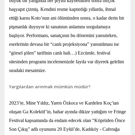
büyük bir yangında her şeyini kaybettikten sonra birçok
başyapıt çizmiş. Kendini resme kaptırdığı yıllarda, ihmal
ettiği karısı Koto’nun ani ölümünden sonra, o kadar derin bir
pişmanlık duyuyor ki sanatının anlamını sorgulamaya
başlıyor. Performans, sanatçının bu dönemini yansıtırken,
eserlerinin devasa bir “canlı projeksiyona” yansıtılması ise
“görsel şölen” tarifinin canlı hali…) Ezcümle, festival
sitesinden programı incelemenizde fayda var diyerek gelelim
sıradaki mesaimize.
Yargılardan arınmak mümkün müdür?
2023’te, Mine Yıldız, Yaren Özkoca ve Kardelen Koç’tan
oluşan Ga Kolektif’in, bahar ayında dikize yattığım ve Fringe
Festival kapsamında da endam edecek olan “Köprüden Önce
Son Çıkış” adlı oyununu 20 Eylül’de, Kadıköy - Caferağa