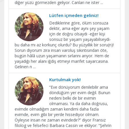
diğer yüzü görmezden geliyor. Canları ne ister
...
Lütfen içmeden geliniz!
Dediklerine göre, ölüm sonsuza
dektir, ama eğer aynı şey yaşam
için de doğru olsaydı -eğer kişi
sonsuz bir yaşam yaşayabilseydi-
bu daha mı az korkunç olurdu? Bu yüzyıllık bir soru(n)!
Sorun diyorum zira insan varoluş sıkıntısından öte,
bugün hâlâ uzun yaşamanın sırlarını arıyor. Hem de
yaşadığı her alanı iğdiş etmeyi marifet sayarcasına.
Gelinen n
...
Kurtulmak yok!
“Eve dönüyorum denilebilir ama
döndüğüm yer evim değil. Bunun
nedeni belki de bir evimin
olmaması. Ya da daha doğrusu,
evimde olmadığım zaman kendimi daha fazla
evimde, evim gibi bir yerde hissediyor olmam.
Öyleyse insan ne zaman evindedir?” diyor Fransız
filolog ve felsefeci Barbara Cassin ve ekliyor: “Şehrin