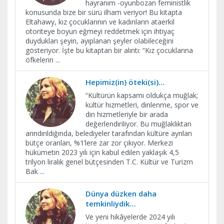
hayranım -oyunbozan feministlik
konusunda bize bir sürü ilham veriyor! Bu kitapta
Eltahawy, kız çocuklarının ve kadınların ataerkil
otoriteye boyun eğmeyi reddetmek için ihtiyaç
duydukları şeyin, ayıplanan şeyler olabileceğini
gösteriyor. İşte bu kitaptan bir alıntı: “Kız çocuklarına
öfkelerin
...
Hepimiz(in) öteki(si)…
“Kültürün kapsamı oldukça muğlak;
kültür hizmetleri, dinlenme, spor ve
din hizmetleriyle bir arada
değerlendiriliyor. Bu muğlaklıktan
arındırıldığında, belediyeler tarafından kültüre ayrılan
bütçe oranları, %1’lere zar zor çıkıyor. Merkezi
hükümetin 2023 yılı için kabul edilen yaklaşık 4,5
trilyon liralık genel bütçesinden T.C. Kültür ve Turizm
Bak
...
Dünya düzken daha
temkinliydik…
Ve yeni hikâyelerde 2024 yılı