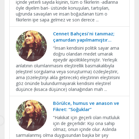
içinde yeterli sayıda kişinin, tüm o fikirlerin -adlarına
öyle diyelim bari- üstünde konuşulan, tartışılan,
uğrunda savaşılan ve insan boğazlanan tüm o
fikirlerin ipe sapa gelmez ve son derece
...
Cennet Bahçesi'ni tanımaz;
çamurdan yapılmamıştır…
​“İnsan kendisini politik sayar ama
doğru olandan medet umarak
epeydir apolitikleşmiştir. Yerleşik
anlatının olumlanmasını eleştirellik basmakalıbıyla
(eleştirel sorgulama veya soruşturma) özdeşleştirir,
ama (özeleştiriyi akla getirecek) eleştirinin eleştirisini
göz önünde bulundurmayarak kendisini eleştirel
düşünce (kısaca düşünce) olanağından mah
...
Börülce, humus ve anason ve
Fikret: “Soğuklar”
“Hakikat için geçerli olan mutluluk
için de geçerlidir: Kişi ona sahip
olmaz, onun içinde olur. Aslında
sarmalanmış olma duygusundan başka bir şey