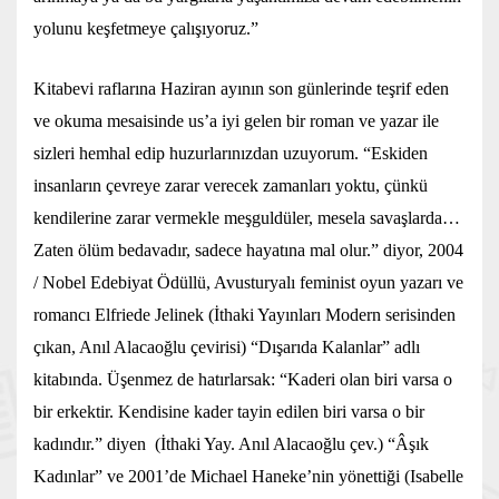
yolunu keşfetmeye çalışıyoruz.”
Kitabevi raflarına Haziran ayının son günlerinde teşrif eden
ve okuma mesaisinde us’a iyi gelen bir roman ve yazar ile
sizleri hemhal edip huzurlarınızdan uzuyorum. “Eskiden
insanların çevreye zarar verecek zamanları yoktu, çünkü
kendilerine zarar vermekle meşguldüler, mesela savaşlarda…
Zaten ölüm bedavadır, sadece hayatına mal olur.” diyor, 2004
/ Nobel Edebiyat Ödüllü, Avusturyalı feminist oyun yazarı ve
romancı Elfriede Jelinek (İthaki Yayınları Modern serisinden
çıkan, Anıl Alacaoğlu çevirisi) “Dışarıda Kalanlar” adlı
kitabında. Üşenmez de hatırlarsak: “Kaderi olan biri varsa o
bir erkektir. Kendisine kader tayin edilen biri varsa o bir
kadındır.” diyen (İthaki Yay. Anıl Alacaoğlu çev.) “Âşık
Kadınlar” ve 2001’de Michael Haneke’nin yönettiği (Isabelle