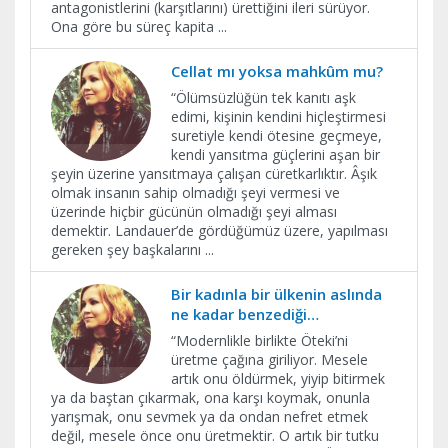
antagonistlerini (karşıtlarını) ürettiğini ileri sürüyor.
Ona göre bu süreç kapita
...
Cellat mı yoksa mahkûm mu?
“Ölümsüzlüğün tek kanıtı aşk
edimi, kişinin kendini hiçleştirmesi
suretiyle kendi ötesine geçmeye,
kendi yansıtma güçlerini aşan bir
şeyin üzerine yansıtmaya çalışan cüretkarlıktır. Âşık
olmak insanın sahip olmadığı şeyi vermesi ve
üzerinde hiçbir gücünün olmadığı şeyi alması
demektir. Landauer’de gördüğümüz üzere, yapılması
gereken şey başkalarını
...
Bir kadınla bir ülkenin aslında
ne kadar benzediği…
​“Modernlikle birlikte Öteki’ni
üretme çağına giriliyor. Mesele
artık onu öldürmek, yiyip bitirmek
ya da baştan çıkarmak, ona karşı koymak, onunla
yarışmak, onu sevmek ya da ondan nefret etmek
değil, mesele önce onu üretmektir. O artık bir tutku