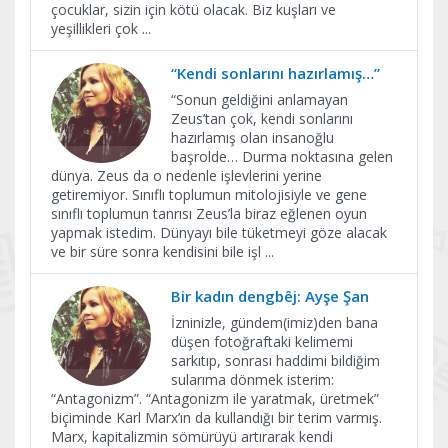
çocuklar, sizin için kötü olacak. Biz kuşları ve
yeşillikleri çok
...
“Kendi sonlarını hazırlamış…”
“Sonun geldiğini anlamayan
Zeus’tan çok, kendi sonlarını
hazırlamış olan insanoğlu
başrolde… Durma noktasına gelen
dünya. Zeus da o nedenle işlevlerini yerine
getiremiyor. Sınıflı toplumun mitolojisiyle ve gene
sınıflı toplumun tanrısı Zeus’la biraz eğlenen oyun
yapmak istedim. Dünyayı bile tüketmeyi göze alacak
ve bir süre sonra kendisini bile işl
...
Bir kadın dengbêj: Ayşe Şan
İzninizle, gündem(imiz)den bana
düşen fotoğraftaki kelimemi
sarkıtıp, sonrası haddimi bildiğim
sularıma dönmek isterim:
“Antagonizm”. “Antagonizm ile yaratmak, üretmek”
biçiminde Karl Marx’ın da kullandığı bir terim varmış.
Marx, kapitalizmin sömürüyü artırarak kendi