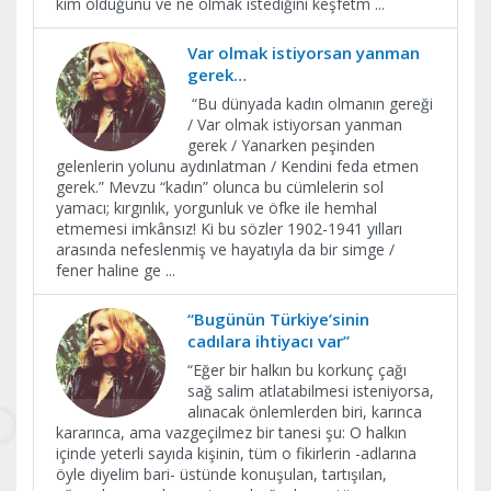
kim olduğunu ve ne olmak istediğini keşfetm
...
Var olmak istiyorsan yanman
gerek…
“Bu dünyada kadın olmanın gereği
/ Var olmak istiyorsan yanman
gerek / Yanarken peşinden
gelenlerin yolunu aydınlatman / Kendini feda etmen
gerek.” Mevzu “kadın” olunca bu cümlelerin sol
yamacı; kırgınlık, yorgunluk ve öfke ile hemhal
etmemesi imkânsız! Ki bu sözler 1902-1941 yılları
arasında nefeslenmiş ve hayatıyla da bir simge /
fener haline ge
...
“Bugünün Türkiye’sinin
cadılara ihtiyacı var”
​“Eğer bir halkın bu korkunç çağı
sağ salim atlatabilmesi isteniyorsa,
alınacak önlemlerden biri, karınca
kararınca, ama vazgeçilmez bir tanesi şu: O halkın
içinde yeterli sayıda kişinin, tüm o fikirlerin -adlarına
öyle diyelim bari- üstünde konuşulan, tartışılan,