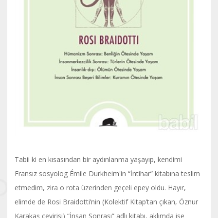
Tabii ki en kısasından bir aydınlanma yaşayıp, kendimi
Fransız sosyolog Émile Durkheim'in “İntihar” kitabına teslim
etmedim, zira o rota üzerinden geçeli epey oldu. Hayır,
elimde de Rosi Braidotti’nin (Kolektif Kitap’tan çıkan, Öznur
Karakaş çevirisi) “İnsan Sonrası” adlı kitabı, aklımda ise