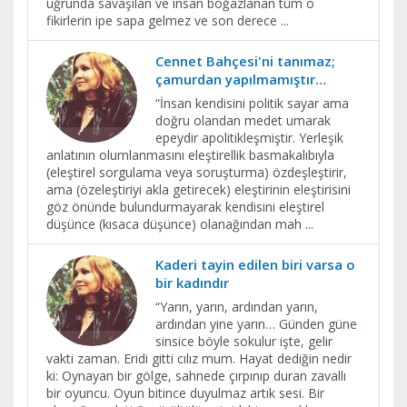
uğrunda savaşılan ve insan boğazlanan tüm o
fikirlerin ipe sapa gelmez ve son derece
...
Cennet Bahçesi'ni tanımaz;
çamurdan yapılmamıştır…
​“İnsan kendisini politik sayar ama
doğru olandan medet umarak
epeydir apolitikleşmiştir. Yerleşik
anlatının olumlanmasını eleştirellik basmakalıbıyla
(eleştirel sorgulama veya soruşturma) özdeşleştirir,
ama (özeleştiriyi akla getirecek) eleştirinin eleştirisini
göz önünde bulundurmayarak kendisini eleştirel
düşünce (kısaca düşünce) olanağından mah
...
Kaderi tayin edilen biri varsa o
bir kadındır
“Yarın, yarın, ardından yarın,
ardından yine yarın… Günden güne
sinsice böyle sokulur işte, gelir
vakti zaman. Eridi gitti cılız mum. Hayat dediğin nedir
ki: Oynayan bir gölge, sahnede çırpınıp duran zavallı
bir oyuncu. Oyun bitince duyulmaz artık sesi. Bir