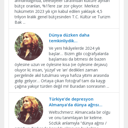
arındırıldığında, belediyeler tarafından kültüre ayrılan
bütçe oranları, %1’lere zar zor çıkıyor. Merkezi
hükümetin 2023 yılı için kabul edilen yaklaşık 4,5
trilyon liralık genel bütçesinden T.C. Kültür ve Turizm
Bak
...
Dünya düzken daha
temkinliydik…
Ve yeni hikâyelerde 2024 yılı
başlar… Bizim gibi coğrafyalarda
başlaması da bitmesi de bazen
öylesine uzun ve öylesine kısa (ve öylesine dejavu)
oluyor ki; insan, ‘yüzyıl’ ve ‘an’ dedikleri zaman
pergelinde akıl tutulması veya hafıza yitimi arasında
gidip geliyor… Ortaya çıkan fotoğraf tam da kaygı
çağına yakışır türden değil mi! Buradan sonrasının
...
Türkiye’de depresyon
Almanya’da dünya ağrısı…
Weltschmerz: Almancada bir olgu
ve onu tanımlayan bir kelime.
Sözlük anlamıyla “dünya ağrısı /