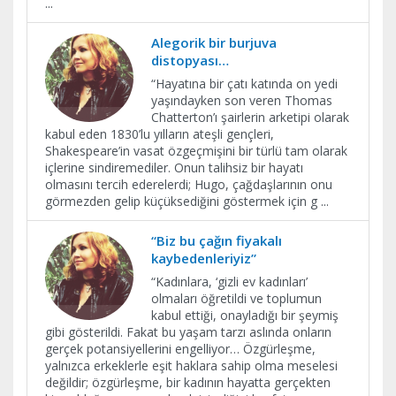
...
Alegorik bir burjuva
distopyası…
“Hayatına bir çatı katında on yedi
yaşındayken son veren Thomas
Chatterton’ı şairlerin arketipi olarak
kabul eden 1830’lu yılların ateşli gençleri,
Shakespeare’in vasat özgeçmişini bir türlü tam olarak
içlerine sindiremediler. Onun talihsiz bir hayatı
olmasını tercih ederelerdi; Hugo, çağdaşlarının onu
görmezden gelip küçüksediğini göstermek için g
...
“Biz bu çağın fiyakalı
kaybedenleriyiz”
“Kadınlara, ‘gizli ev kadınları’
olmaları öğretildi ve toplumun
kabul ettiği, onayladığı bir şeymiş
gibi gösterildi. Fakat bu yaşam tarzı aslında onların
gerçek potansiyellerini engelliyor… Özgürleşme,
yalnızca erkeklerle eşit haklara sahip olma meselesi
değildir; özgürleşme, bir kadının hayatta gerçekten