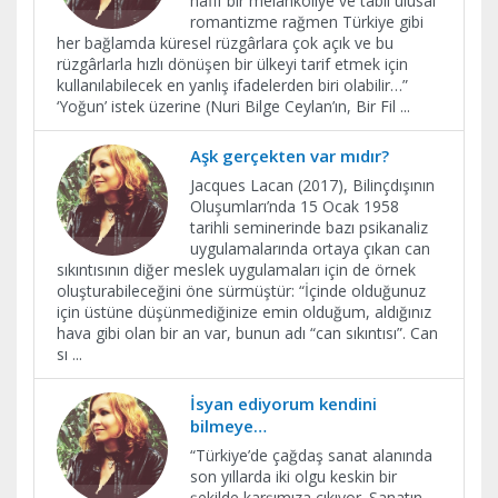
hafif bir melankoliye ve tabii ulusal
romantizme rağmen Türkiye gibi
her bağlamda küresel rüzgârlara çok açık ve bu
rüzgârlarla hızlı dönüşen bir ülkeyi tarif etmek için
kullanılabilecek en yanlış ifadelerden biri olabilir…”
‘Yoğun’ istek üzerine (Nuri Bilge Ceylan’ın, Bir Fil
...
Aşk gerçekten var mıdır?
Jacques Lacan (2017), Bilinçdışının
Oluşumları’nda 15 Ocak 1958
tarihli seminerinde bazı psikanaliz
uygulamalarında ortaya çıkan can
sıkıntısının diğer meslek uygulamaları için de örnek
oluşturabileceğini öne sürmüştür: “İçinde olduğunuz
için üstüne düşünmediğinize emin olduğum, aldığınız
hava gibi olan bir an var, bunun adı “can sıkıntısı”. Can
sı
...
İsyan ediyorum kendini
bilmeye…
“Türkiye’de çağdaş sanat alanında
son yıllarda iki olgu keskin bir
şekilde karşımıza çıkıyor. Sanatın