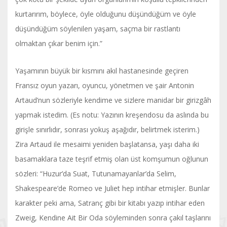
kurtarırım, böylece, öyle olduğunu düşündüğüm ve öyle
düşündüğüm söylenilen yaşam, saçma bir rastlantı
olmaktan çıkar benim için.”
Yaşamının büyük bir kısmını akıl hastanesinde geçiren
Fransız oyun yazarı, oyuncu, yönetmen ve şair Antonin
Artaud’nun sözleriyle kendime ve sizlere manidar bir girizgâh
yapmak istedim. (Es notu: Yazının kreşendosu da aslında bu
girişle sınırlıdır, sonrası yokuş aşağıdır, belirtmek isterim.)
Zira Artaud ile mesaimi yeniden başlatansa, yaşı daha iki
basamaklara taze teşrif etmiş olan üst komşumun oğlunun
sözleri: “Huzur’da Suat, Tutunamayanlar’da Selim,
Shakespeare’de Romeo ve Juliet hep intihar etmişler. Bunlar
karakter peki ama, Satranç gibi bir kitabı yazıp intihar eden
Zweig, Kendine Ait Bir Oda söyleminden sonra çakıl taşlarını