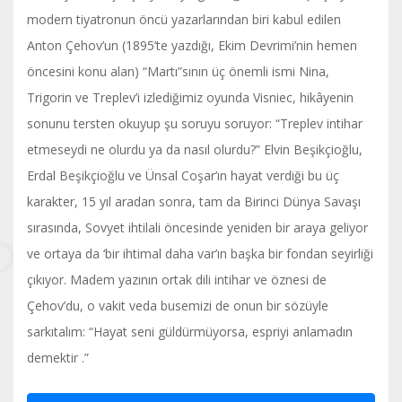
modern tiyatronun öncü yazarlarından biri kabul edilen
Anton Çehov’un (1895’te yazdığı, Ekim Devrimi’nin hemen
öncesini konu alan) “Martı”sının üç önemli ismi Nina,
Trigorin ve Treplev’i izlediğimiz oyunda Visniec, hikâyenin
sonunu tersten okuyup şu soruyu soruyor: “Treplev intihar
etmeseydi ne olurdu ya da nasıl olurdu?” Elvin Beşikçioğlu,
Erdal Beşikçioğlu ve Ünsal Coşar’ın hayat verdiği bu üç
karakter, 15 yıl aradan sonra, tam da Birinci Dünya Savaşı
sırasında, Sovyet ihtilali öncesinde yeniden bir araya geliyor
ve ortaya da ‘bir ihtimal daha var’ın başka bir fondan seyirliği
çıkıyor. Madem yazının ortak dili intihar ve öznesi de
Çehov’du, o vakit veda busemizi de onun bir sözüyle
sarkıtalım: “Hayat seni güldürmüyorsa, espriyi anlamadın
demektir .”