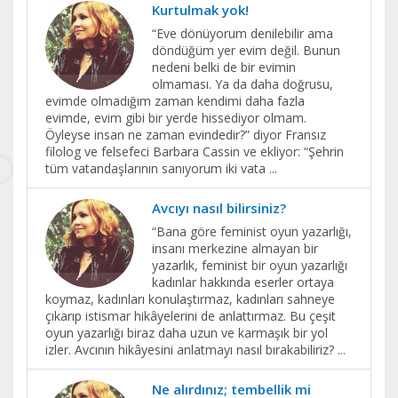
Kurtulmak yok!
“Eve dönüyorum denilebilir ama
döndüğüm yer evim değil. Bunun
nedeni belki de bir evimin
olmaması. Ya da daha doğrusu,
evimde olmadığım zaman kendimi daha fazla
evimde, evim gibi bir yerde hissediyor olmam.
Öyleyse insan ne zaman evindedir?” diyor Fransız
filolog ve felsefeci Barbara Cassin ve ekliyor: “Şehrin
tüm vatandaşlarının sanıyorum iki vata
...
Avcıyı nasıl bilirsiniz?
“Bana göre feminist oyun yazarlığı,
insanı merkezine almayan bir
yazarlık, feminist bir oyun yazarlığı
kadınlar hakkında eserler ortaya
koymaz, kadınları konulaştırmaz, kadınları sahneye
çıkarıp istismar hikâyelerini de anlattırmaz. Bu çeşit
oyun yazarlığı biraz daha uzun ve karmaşık bir yol
izler. Avcının hikâyesini anlatmayı nasıl bırakabiliriz?
...
Ne alırdınız; tembellik mi