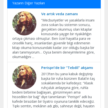
Yazarın Diğer Yazıları
Ve artık veda zamanı
​“Mecburiyetler ve yasaklarla insanı
zora sokan bu sistemin sonucu,
gerçekten okunmuş olan kitaplar
konusunda yaygın bir riyakârlığın
ortaya çıkması olmuştur. Ben özel hayatta para ve
cinsellik hariç, insanlardan güvenilir bilgi edinmenin
kitap okuma konusundaki kadar zor olduğu başka bir
alan tanımıyorum… Oysa benim deneyimlerime göre,
okumadığını
...
Perispri’de bir “Tebdil” akşamı
2013’ten bu yana kabuk değiştirip
başka bir ruha bürünen Balat’ın taş
sokaklarında bir kafedeyiz. “Klasik
ruhçuluk anlayışına göre, ruhla
bedeni birbirine bağlayan, görünmeyen ama
hissedilen bir bağ” diye tanımlanan “Perispri” adlı bu
kafede birazdan bir tiyatro oyununa tanıklık edeceğiz.
Tıpkı semtin, mekânın adı gibi, sahneye değil, hayatın