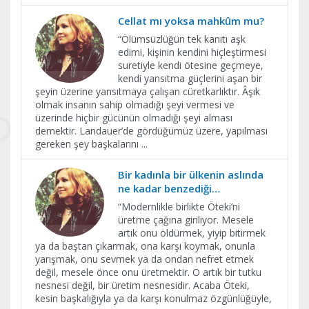
Cellat mı yoksa mahkûm mu?
“Ölümsüzlüğün tek kanıtı aşk
edimi, kişinin kendini hiçleştirmesi
suretiyle kendi ötesine geçmeye,
kendi yansıtma güçlerini aşan bir
şeyin üzerine yansıtmaya çalışan cüretkarlıktır. Âşık
olmak insanın sahip olmadığı şeyi vermesi ve
üzerinde hiçbir gücünün olmadığı şeyi alması
demektir. Landauer’de gördüğümüz üzere, yapılması
gereken şey başkalarını
...
Bir kadınla bir ülkenin aslında
ne kadar benzediği…
​“Modernlikle birlikte Öteki’ni
üretme çağına giriliyor. Mesele
artık onu öldürmek, yiyip bitirmek
ya da baştan çıkarmak, ona karşı koymak, onunla
yarışmak, onu sevmek ya da ondan nefret etmek
değil, mesele önce onu üretmektir. O artık bir tutku
nesnesi değil, bir üretim nesnesidir. Acaba Öteki,
kesin başkalığıyla ya da karşı konulmaz özgünlüğüyle,