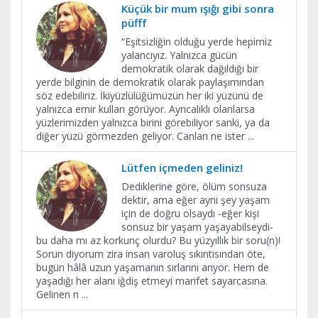
Küçük bir mum ışığı gibi sonra
püfff
“Eşitsizliğin olduğu yerde hepimiz
yalancıyız. Yalnızca gücün
demokratik olarak dağıldığı bir
yerde bilginin de demokratik olarak paylaşımından
söz edebiliriz. İkiyüzlülüğümüzün her iki yüzünü de
yalnızca emir kulları görüyor. Ayrıcalıklı olanlarsa
yüzlerimizden yalnızca birini görebiliyor sanki, ya da
diğer yüzü görmezden geliyor. Canları ne ister
...
Lütfen içmeden geliniz!
Dediklerine göre, ölüm sonsuza
dektir, ama eğer aynı şey yaşam
için de doğru olsaydı -eğer kişi
sonsuz bir yaşam yaşayabilseydi-
bu daha mı az korkunç olurdu? Bu yüzyıllık bir soru(n)!
Sorun diyorum zira insan varoluş sıkıntısından öte,
bugün hâlâ uzun yaşamanın sırlarını arıyor. Hem de
yaşadığı her alanı iğdiş etmeyi marifet sayarcasına.
Gelinen n
...