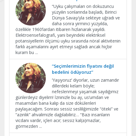
“Uyku çalışmaları on dokuzuncu
yüzyılın sonlarında başladı, Birinci
Dünya Savaşı’yla sekteye uğradı ve
daha sonra yirminci yüzyılda,
özellikle 1960’lardan itibaren hızlanarak yayıldı.
Elektroensefalografi, yani beyindeki elektriksel
potansiyellerin ölçümü uyku sırasında nöral aktivitenin
farklı aşamalarını ayırt etmeyi sağladı ancak hiçbir
kuram bu
...
“Seçimlerimizin fiyatını değil
bedelini ödüyoruz”
‘Yaşıyoruz’ diyorlar, uzun zamandır
dillerdeki kelam böyle;
nefeslenmeyi yaşamak saydığımız
günlerdeyiz diyelim! İzninizle bu ay, us’umdan ve
masamdan bana kalıp da size dökülenleri
paylaşacağım. Sonrası sessiz sesliliğimizde “öteki” ve
“azınlık” ahvalimizle dağılabiliriz… “Bazı insanların
vicdanı vardır, içleri acır; sessiz kal(a)mazlar,
görmezden
...