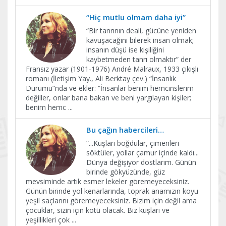
“Hiç mutlu olmam daha iyi”
“Bir tanrının deali, gücüne yeniden
kavuşacağını bilerek insan olmak;
insanın düşü ise kişiliğini
kaybetmeden tanrı olmaktır” der
Fransız yazar (1901-1976) André Malraux, 1933 çıkışlı
romanı (İletişim Yay., Ali Berktay çev.) “İnsanlık
Durumu”nda ve ekler: “İnsanlar benim hemcinslerim
değiller, onlar bana bakan ve beni yargılayan kişiler;
benim hemc
...
Bu çağın habercileri…
“...Kuşları boğdular, çimenleri
söktüler, yollar çamur içinde kaldı...
Dünya değişiyor dostlarım. Günün
birinde gökyüzünde, güz
mevsiminde artık esmer lekeler göremeyeceksiniz.
Günün birinde yol kenarlarında, toprak anamızın koyu
yeşil saçlarını göremeyeceksiniz. Bizim için değil ama
çocuklar, sizin için kötü olacak. Biz kuşları ve
yeşillikleri çok
...