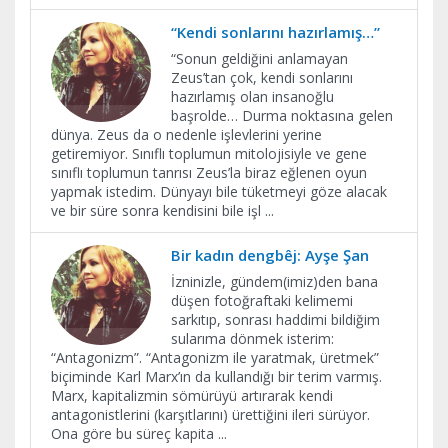
“Kendi sonlarını hazırlamış…”
“Sonun geldiğini anlamayan
Zeus’tan çok, kendi sonlarını
hazırlamış olan insanoğlu
başrolde… Durma noktasına gelen
dünya. Zeus da o nedenle işlevlerini yerine
getiremiyor. Sınıflı toplumun mitolojisiyle ve gene
sınıflı toplumun tanrısı Zeus’la biraz eğlenen oyun
yapmak istedim. Dünyayı bile tüketmeyi göze alacak
ve bir süre sonra kendisini bile işl
...
Bir kadın dengbêj: Ayşe Şan
İzninizle, gündem(imiz)den bana
düşen fotoğraftaki kelimemi
sarkıtıp, sonrası haddimi bildiğim
sularıma dönmek isterim:
“Antagonizm”. “Antagonizm ile yaratmak, üretmek”
biçiminde Karl Marx’ın da kullandığı bir terim varmış.
Marx, kapitalizmin sömürüyü artırarak kendi
antagonistlerini (karşıtlarını) ürettiğini ileri sürüyor.
Ona göre bu süreç kapita
...