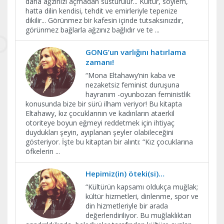
daha ağzınızı açmadan susturulur... Kültür, söylem,
hatta dilin kendisi, tehdit ve emirleriyle tepenize
dikilir... Görünmez bir kafesin içinde tutsaksınızdır,
görünmez bağlarla ağzınız bağlıdır ve te
...
GONG’un varlığını hatırlama
zamanı!
“Mona Eltahawy’nin kaba ve
nezaketsiz feminist duruşuna
hayranım -oyunbozan feministlik
konusunda bize bir sürü ilham veriyor! Bu kitapta
Eltahawy, kız çocuklarının ve kadınların ataerkil
otoriteye boyun eğmeyi reddetmek için ihtiyaç
duydukları şeyin, ayıplanan şeyler olabileceğini
gösteriyor. İşte bu kitaptan bir alıntı: “Kız çocuklarına
öfkelerin
...
Hepimiz(in) öteki(si)…
“Kültürün kapsamı oldukça muğlak;
kültür hizmetleri, dinlenme, spor ve
din hizmetleriyle bir arada
değerlendiriliyor. Bu muğlaklıktan