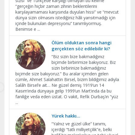
sızısı” ve Türkçede karşılığı olmayan bu kelime
“gerçeğin hiçbir zaman zihnin beklentilerini
karşılayamaması karşısında duyulan hissi” ve “mevcut
dünya sizin olmasını istediğiniz hâli yansıtmadığı için
içinde bulunulan depresyonu” tanımlıyormuş.
Benimse e
...
Ölüm olduktan sonra hangi
gerçekten söz edilebilir ki?
“Biz sizin bize bakmadığınız
biçimde birbirimize bakıyoruz. Biz
sizin birbirinize bakmadığınız
biçimde size bakıyoruz.” Bu aralar içimden gelen
cümle, Ahmet Salahattin Birsel, bizim bildiğimiz adıyla
Salâh Birsel’e ait… Ne güzel demiş 1919’un 14
Kasım’ında dünyaya gelip 1999’un Mart’ında da bu
faniliğe veda eden üstat. O vakit, Refik Durbaş’ın “yüz
...
Yürek hakkı…
“Yalnız ve güzel ülke” tanımı,
içerdiği “tatlı milliyetçilik”e, belki