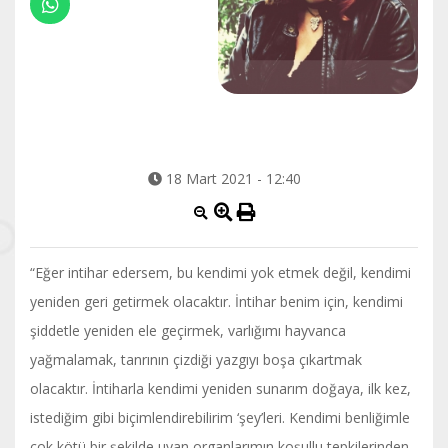
18 Mart 2021 - 12:40
“Eğer intihar edersem, bu kendimi yok etmek değil, kendimi
yeniden geri getirmek olacaktır. İntihar benim için, kendimi
şiddetle yeniden ele geçirmek, varlığımı hayvanca
yağmalamak, tanrının çizdiği yazgıyı boşa çıkartmak
olacaktır. İntiharla kendimi yeniden sunarım doğaya, ilk kez,
istediğim gibi biçimlendirebilirim ‘şey’leri. Kendimi benliğimle
çok kötü bir şekilde uyan organlarımın koşullu tepkilerinden