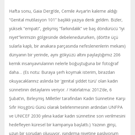
Hafta sonu, Gaia Dergi’de, Cemile Avşar’ın kaleme aldığı
“Genital mutilasyon 101” başlıklı yazıya denk geldim. Bizler,
yüksek “empati”, gelişmiş “farkındalık” ve baş döndürücü “iyi
niyet”lerimizin gölgesinde debelenedururken, (dörtte üçü
sularla kaplı, bir anakara parçasında nefeslenenlerin mekanı)
dünyanın bir yerinde, aynı gökyüzü altını paylaştığımız 206
kemik insanyavrularının nelerle boğuştuğuna bir fotoğraf
daha… (Es notu: Buraya şerh koymak isterim, birazdan
okuyacaklarınız aslında bir ‘genital şiddet türü’ olan kadın
sünnetinin detaylarını veriyor. / Hatırlatma: 2012’de, 6
Şubat’ın, Birleşmiş Milletler tarafından Kadın Sünnetine Karşı
Sıfır Hoşgörü Günü olarak belirlenmesinin ardından UNFPA
ve UNICEF 2030 yılına kadar kadın sünnetine son verilmesini
hedefleyen küresel bir kampanya başlattı.) Yazının girişi,
uzun bir sorudan oluşuyor, ısındırma niyetine paslıyorum