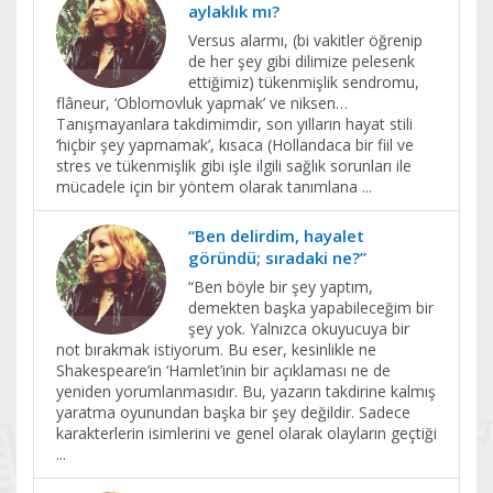
aylaklık mı?
Versus alarmı, (bi vakitler öğrenip
de her şey gibi dilimize pelesenk
ettiğimiz) tükenmişlik sendromu,
flâneur, ‘Oblomovluk yapmak’ ve niksen…
Tanışmayanlara takdimimdir, son yılların hayat stili
‘hiçbir şey yapmamak’, kısaca (Hollandaca bir fiil ve
stres ve tükenmişlik gibi işle ilgili sağlık sorunları ile
mücadele için bir yöntem olarak tanımlana
...
“Ben delirdim, hayalet
göründü; sıradaki ne?”
“Ben böyle bir şey yaptım,
demekten başka yapabileceğim bir
şey yok. Yalnızca okuyucuya bir
not bırakmak istiyorum. Bu eser, kesinlikle ne
Shakespeare’in ‘Hamlet’inin bir açıklaması ne de
yeniden yorumlanmasıdır. Bu, yazarın takdirine kalmış
yaratma oyunundan başka bir şey değildir. Sadece
karakterlerin isimlerini ve genel olarak olayların geçtiği
...