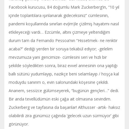
Facebook kurucusu, 84 doğumlu Mark Zuckerberg’in, “10 yıl
içinde toplantılara ışınlanarak gideceksiniz” cümlesinin,
pandemi koşullarında sınırları ev(im)le çizilmiş hayatımı nasıl
etkileyeceği vardı… Ezcümle, altını çizmeye yeltendiğim
durum tam da Fernando Pessoa’nın “Hissetmek- ne renktir
acaba?” dediği yerden bir soruya tekabül ediyor; -gelelim
mevzumuza yani gencimize- cümlesini seri ve hızlı bir
şekilde söyledikten sonra, biraz evvel annesinin ona yaptığı
ballı sütünü yudumlayıp, nazikçe beni selamlayıp / hoşça kal
moduydu sanırım o, evin salonundaki köşesine çekildi.
Ananem, sessizce gülümseyerek, “bugünün gençleri…” dedi.
Bir anda tevellüdümün eski çağa ait olmasına sevindim.
Zuckerberg ve tayfasına da başarılar! Althusser -artık- haksız
olabilirdi zira günümüz çağında ‘gelecek uzun sürmüyor’ gibi
görünüyor.