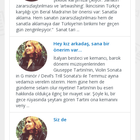
zararsızlaştırılması ve ‘artwashing’. İkincisinin Türkçe
karşılığı için Beral Madra’nın bir önerisi var: Sanatla
aklama. Hem sanatın zararsızlaştırılması hem de
sanatla aklamaya dair Türkiye’nin birikimi her geçen
gün zenginleşiyor.” Sanat tari
...
Hey kız arkadaş, sana bir
önerim var…
İtalyan besteci ve kemancı, barok
dönemi müzisyenlerinden
Giuseppe Tartini’nin, Violin Sonata
in G minör / Devil’s Trill Sonata’sı ile Temmuz ayına
vedamızı verelim isterim. Hem güne hem de
gündeme selam olur niyetine! Tartini’nin bu eseri
hakkında oldukça ilginç bir rivayet var. Şöyle ki, bir
gece rüyasında şeytanı gören Tartini ona kemanını
veriy
...
Siz de