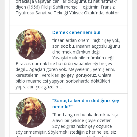
ortaklaşa yaşayan canlılar olduğumuzu hatırlatmak”
diyen (1956) Fildişi Sahili menşeili, eğitimini Fransız
Tiyatrosu Sanat ve Tekniği Yüksek Okulu’nda, doktor
...
Demek cehennem bu!
“İnsanlardan önemli hiçbir şey yok,
son söz bu. İnsanın açgözlülüğünü
dindirmek mümkün değil.
Yavaşlatmak bile mümkün değil.
Birazcık durmak bile bu türün yapabileceği bir şey
değil… Ağaçları gören yok. Meyvelerini, yemişlerini,
kerestelerini, verdikleri gölgeyi görüyoruz. Onlara
biblo muamelesi yapıyor, sonbaharda döktükleri
yaprakları çok güzel b
...
“Sonuçta kendim dediğiniz şey
nedir ki?”
“Rae Langton bu akademik bakışı
alaycı bir şekilde şöyle özetler:
Söylediğiniz hiçbir şey özgürce
söylenmemiştir. Söylemek istediğiniz her ne ise, siz