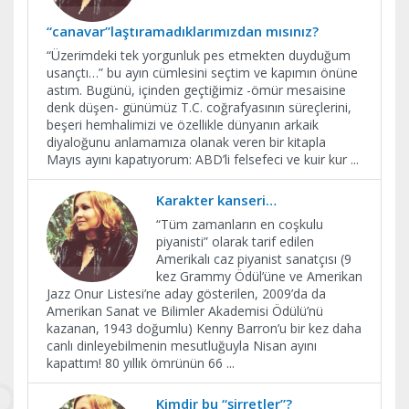
“canavar”laştıramadıklarımızdan mısınız?
“Üzerimdeki tek yorgunluk pes etmekten duyduğum
usançtı…” bu ayın cümlesini seçtim ve kapımın önüne
astım. Bugünü, içinden geçtiğimiz -ömür mesaisine
denk düşen- günümüz T.C. coğrafyasının süreçlerini,
beşeri hemhalimizi ve özellikle dünyanın arkaik
diyaloğunu anlamamıza olanak veren bir kitapla
Mayıs ayını kapatıyorum: ABD’li felsefeci ve kuir kur
...
Karakter kanseri…
“Tüm zamanların en coşkulu
piyanisti” olarak tarif edilen
Amerikalı caz piyanist sanatçısı (9
kez Grammy Ödül’üne ve Amerikan
Jazz Onur Listesi’ne aday gösterilen, 2009’da da
Amerikan Sanat ve Bilimler Akademisi Ödülü’nü
kazanan, 1943 doğumlu) Kenny Barron’u bir kez daha
canlı dinleyebilmenin mesutluğuyla Nisan ayını
kapattım! 80 yıllık ömrünün 66
...
Kimdir bu “şirretler”?