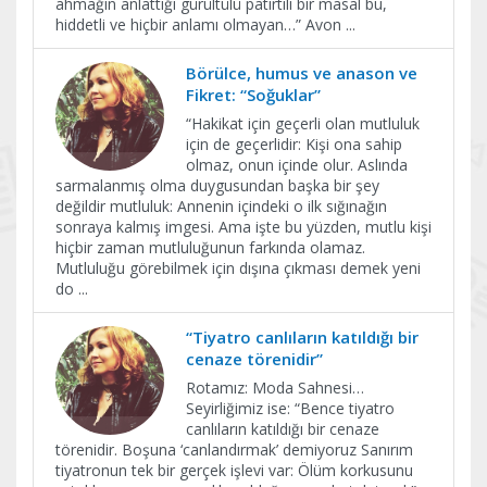
ahmağın anlattığı gürültülü patırtılı bir masal bu,
hiddetli ve hiçbir anlamı olmayan…” Avon
...
Börülce, humus ve anason ve
Fikret: “Soğuklar”
“Hakikat için geçerli olan mutluluk
için de geçerlidir: Kişi ona sahip
olmaz, onun içinde olur. Aslında
sarmalanmış olma duygusundan başka bir şey
değildir mutluluk: Annenin içindeki o ilk sığınağın
sonraya kalmış imgesi. Ama işte bu yüzden, mutlu kişi
hiçbir zaman mutluluğunun farkında olamaz.
Mutluluğu görebilmek için dışına çıkması demek yeni
do
...
“Tiyatro canlıların katıldığı bir
cenaze törenidir”
Rotamız: Moda Sahnesi…
Seyirliğimiz ise: “Bence tiyatro
canlıların katıldığı bir cenaze
törenidir. Boşuna ‘canlandırmak’ demiyoruz Sanırım
tiyatronun tek bir gerçek işlevi var: Ölüm korkusunu