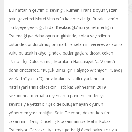
Bu haftanın çevrimiçi seyirliği, Rumen-Fransız oyun yazarı,
şair, gazeteci Matei Visniec’in kaleme aldığı, Burak Üzen’in
Türkçeye çevirdiği, Erdal Beşikçioğlu’nun yönetmenliğini
üstlendiği (ve daha oyunun girişinde, solda seyircilerin
üstünde dondurulmuş bir martı ile selamını vererek az sonra
vuku bulacak hikâye içindeki patlangaçlara dikkat çeken)
“Nina - İçi Doldurulmuş Martıların Hassasiyeti”… Visniec’i
daha öncesinde, “Küçük Bir İş İçin Palyaço Aranıyor”, “Savaş
ve Kadın” ya da “Çehov Makinesi” adlı oyunlarından
hatırlayanlarınız olacaktır. Tatbikat Sahnesi’nin 2019
sezonunda merhaba diyen ama pandemi nedeniyle
seyircisiyle yetkin bir şekilde buluşamayan oyunun
yönetmen yardımcılığını Selin Tekman, dekor, kostüm
tasarımını Barış Dinçel, ışık tasarımını ise Mahir Köksal
üstleniyor. Gerçekçi tiyatroya getirdiği öznel bakış açısıyla