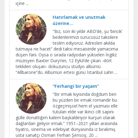
içine
...
Hatırlamak ve unutmak
üzerine…
“Biz, son iki yıldır ABD’de, şu ‘biricik’
bedenlerimizi sürücüsüz taksilere
teslim ediyoruz. Adresleri akılda
tutmaya ne hacet” dedi taksi mesaisinde yamacıma
düşen fani. Oysa o sırada radyodan yükselen İngiliz
müzisyen Baxter Dury’nin, 12 Eylül’de çıkan -dört
tekliden oluşan- dokuzuncu stüdyo albümü
“Allbarone”dü. Albümün ertesi günü İstanbul sahn
...
“Ferhangi bir yaşam”
“Bir ırmak kıyısında doğdum ben
bu yüzden bir ırmak romandır bu
özgeçmişsel hem el yazması elle
tutulan elde var ikinci cilt sapını
gülle donattığım kalem başkaldırıyor kurşun olarak
dağlardan geliyor ırmak.” 1951–2021 yılları arasında
tiyatro, sinema ve edebiyat dünyasında iz bırakmış
usta sanatçı Osman Ferhan Şensoy, 20
...