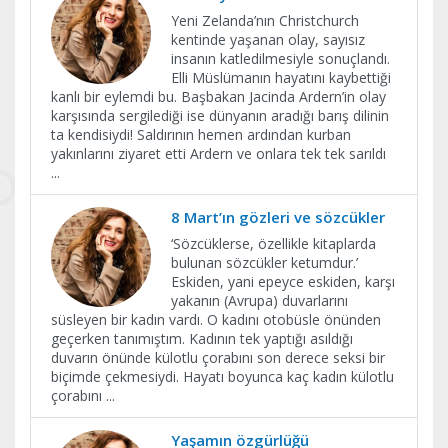
Yeni Zelanda’nın Christchurch
kentinde yaşanan olay, sayısız
insanın katledilmesiyle sonuçlandı.
Elli Müslümanın hayatını kaybettiği
kanlı bir eylemdi bu. Başbakan Jacinda Ardern’in olay
karşısında sergilediği ise dünyanın aradığı barış dilinin
ta kendisiydi! Saldırının hemen ardından kurban
yakınlarını ziyaret etti Ardern ve onlara tek tek sarıldı
...
8 Mart’ın gözleri ve sözcükler
‘Sözcüklerse, özellikle kitaplarda
bulunan sözcükler ketumdur.’
Eskiden, yani epeyce eskiden, karşı
yakanın (Avrupa) duvarlarını
süsleyen bir kadın vardı. O kadını otobüsle önünden
geçerken tanımıştım. Kadının tek yaptığı asıldığı
duvarın önünde külotlu çorabını son derece seksi bir
biçimde çekmesiydi. Hayatı boyunca kaç kadın külotlu
çorabını
...
Yaşamın özgürlüğü