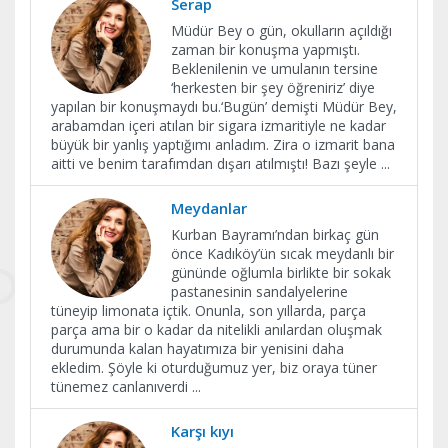
Serap
Müdür Bey o gün, okulların açıldığı
zaman bir konuşma yapmıştı.
Beklenilenin ve umulanın tersine
‘herkesten bir şey öğreniriz’ diye
yapılan bir konuşmaydı bu.‘Bugün’ demişti Müdür Bey,
arabamdan içeri atılan bir sigara izmaritiyle ne kadar
büyük bir yanlış yaptığımı anladım. Zira o izmarit bana
aitti ve benim tarafımdan dışarı atılmıştı! Bazı şeyle
...
Meydanlar
Kurban Bayramı’ndan birkaç gün
önce Kadıköy’ün sıcak meydanlı bir
gününde oğlumla birlikte bir sokak
pastanesinin sandalyelerine
tüneyip limonata içtik. Onunla, son yıllarda, parça
parça ama bir o kadar da nitelikli anılardan oluşmak
durumunda kalan hayatımıza bir yenisini daha
ekledim. Şöyle ki oturduğumuz yer, biz oraya tüner
tünemez canlanıverdi
...
Karşı kıyı