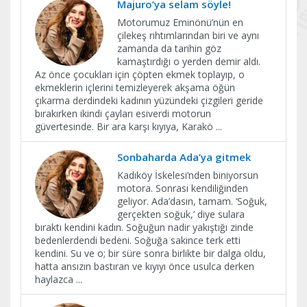
Majuro’ya selam söyle!
Motorumuz Eminönü’nün en
çilekeş rıhtımlarından biri ve aynı
zamanda da tarihin göz
kamaştırdığı o yerden demir aldı.
Az önce çocukları için çöpten ekmek toplayıp, o
ekmeklerin içlerini temizleyerek akşama öğün
çıkarma derdindeki kadının yüzündeki çizgileri geride
bırakırken ikindi çayları esiverdi motorun
güvertesinde. Bir ara karşı kıyıya, Karakö
...
Sonbaharda Ada’ya gitmek
Kadıköy İskelesi’nden biniyorsun
motora. Sonrası kendiliğinden
geliyor. Ada’dasın, tamam. ‘Soğuk,
gerçekten soğuk,’ diye sulara
bıraktı kendini kadın. Soğuğun nadir yakıştığı zinde
bedenlerdendi bedeni. Soğuğa sakince terk etti
kendini. Su ve o; bir süre sonra birlikte bir dalga oldu,
hatta ansızın bastıran ve kıyıyı önce usulca derken
haylazca
...