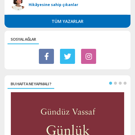
Hikâyesine sahip çıkanlar
TÜM YAZARLAR
SOSYAL AĞLAR
BU HAFTA NE YAPMALI ?