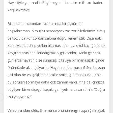
Hayır öyle yapmadık. Büyümeye atılan adımın ilk sırrı kadere
karşı çıkmaktı!
Bilet kesen kadından -sonrasında bir öykümün
başkahramanı olmuştu neredeyse- zar zor biletlerimizi almış
ve tozlu bir koridordan salona doğru ilerlemiştik. Dışardaki
karın iyice bastırıp yolları tıkaması, bir nevi okul kaçağı olmak
kaygıları arasında ilerlediğimiz o gri koridor, sanki gelecek
günlerde hayatın bize sunacağı biteviye bir manasızlık içinde
önümüzde akıp gidiyordu. Hayat sen bu musun? Sen buysan
asıl olan ne vb. şeklinde sorular sormuş olmasak da... Yok,
bu soruları sormaya daha çok zaman vardı. Yine de içimizde
büyüyen bir endişeydi kaçak, yeni yetme cesaretimiz: ‘Doğru
mu yapıyoruz?’
Ve sonra olan oldu. Sinema salonunun engin toprağına ayak