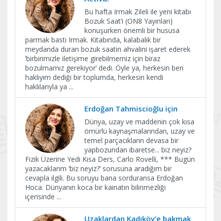
Bu hafta Irmak Zileli ile yeni kitabı
Bozuk Saat’i (ON8 Yayınları)
konuşurken önemli bir hususa
parmak bastı Irmak. Kitabında, kalabalık bir
meydanda duran bozuk saatin ahvalini işaret ederek
‘birbirimizle iletişime girebilmemiz için biraz
bozulmamız gerekiyor’ dedi. Öyle ya, herkesin ben
haklıyım dediği bir toplumda, herkesin kendi
haklılarıyla ya
...
Erdoğan Tahmiscioğlu için
Dünya, uzay ve maddenin çok kısa
ömürlü kaynaşmalarından, uzay ve
temel parçacıkların devasa bir
yapbozundan ibaretse... biz neyiz?
Fizik Üzerine Yedi Kısa Ders, Carlo Rovelli, *** Bugün
yazacaklarım ‘biz neyiz?’ sorusuna aradığım bir
cevapla ilgili. Bu soruyu bana sorduransa Erdoğan
Hoca. Dünyanın koca bir kainatın bilinmezliği
içerisinde
...
Uzaklardan Kadıköy’e bakmak