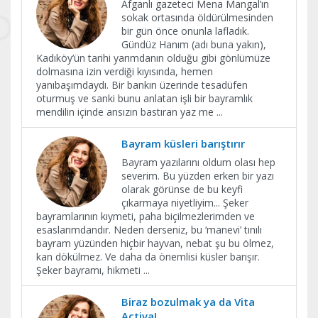
Afganlı gazeteci Mena Mangal’ın
sokak ortasında öldürülmesinden
bir gün önce onunla lafladık.
Gündüz Hanım (adı buna yakın),
Kadıköy’ün tarihi yarımdanın olduğu gibi gönlümüze
dolmasına izin verdiği kıyısında, hemen
yanıbaşımdaydı. Bir bankın üzerinde tesadüfen
oturmuş ve sanki bunu anlatan işli bir bayramlık
mendilin içinde ansızın bastıran yaz me
...
Bayram küsleri barıştırır
Bayram yazılarını oldum olası hep
severim. Bu yüzden erken bir yazı
olarak görünse de bu keyfi
çıkarmaya niyetliyim... Şeker
bayramlarının kıymeti, paha biçilmezlerimden ve
esaslarımdandır. Neden derseniz, bu ‘manevi’ tınılı
bayram yüzünden hiçbir hayvan, nebat şu bu ölmez,
kan dökülmez. Ve daha da önemlisi küsler barışır.
Şeker bayramı, hikmeti
...
Biraz bozulmak ya da Vita
Activa!