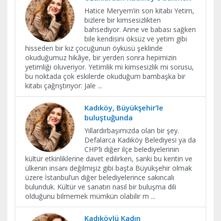
Hatice Meryem’in son kitabı Yetim,
bizlere bir kimsesizlikten
bahsediyor. Anne ve babası sağken
bile kendisini öksüz ve yetim gibi
hisseden bir kız çocuğunun öyküsü şeklinde
okuduğumuz hikâye, bir yerden sonra hepimizin
yetimliği oluveriyor. Yetimlik mi kimsesizlik mi sorusu,
bu noktada çok eskilerde okuduğum bambaşka bir
kitabı çağrıştırıyor: Jale
...
Kadıköy, Büyükşehir’le
buluştuğunda
Yıllardırbaşımızda olan bir şey.
Defalarca Kadıköy Belediyesi ya da
CHP’li diğer ilçe belediyelerinin
kültür etkinliklerine davet edilirken, sanki bu kentin ve
ülkenin insanı değilmişiz gibi başta Büyükşehir olmak
üzere İstanbul’un diğer belediyelerince sakıncalı
bulunduk. Kültür ve sanatın nasıl bir buluşma dili
olduğunu bilmemek mümkün olabilir m
...
Kadıköylü Kadın