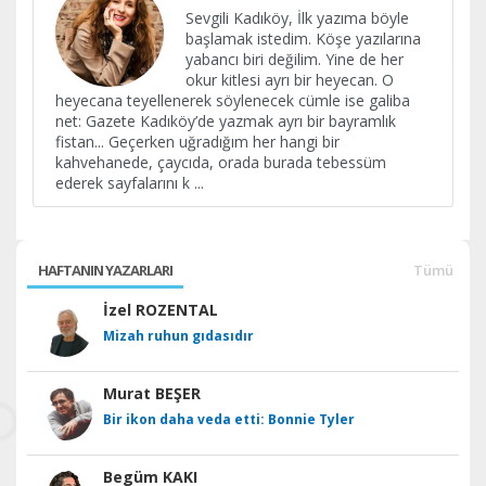
Sevgili Kadıköy, İlk yazıma böyle
başlamak istedim. Köşe yazılarına
yabancı biri değilim. Yine de her
okur kitlesi ayrı bir heyecan. O
heyecana teyellenerek söylenecek cümle ise galiba
net: Gazete Kadıköy’de yazmak ayrı bir bayramlık
fistan... Geçerken uğradığım her hangi bir
kahvehanede, çaycıda, orada burada tebessüm
ederek sayfalarını k
...
HAFTANIN YAZARLARI
Tümü
İzel ROZENTAL
Mizah ruhun gıdasıdır
Murat BEŞER
Bir ikon daha veda etti: Bonnie Tyler
Begüm KAKI