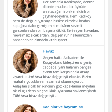
Her zamanki Kadıköy’de, denizin
dibinde-mutlaka bir öyküde
anlatacağım ironik mekânlı bir
çayhanedeydim. Hem Kadıköy
hem de değil duygusuyla birlikte elimdeki kitabın
kapağına dalıp gitmiştim ki mekânın sevimli
garsonlarından biri başıma dikildi. Serinleyen havadan,
mevsimsiz sıcaklardan, değişen ruh hallerimizden
bahsederken elimdeki kitabı işaret
...
Havuz
Geçen hafta Acıbadem ile
Koşuyolu’nu birleştiren o geniş
caddede, yani halamın bahçeli
evinin tam karşısındaki arsayı
ziyaret ettim! Arsa biraz değişmişti elbette. Bizim
mahalle çocuklarının esamesi okunmuyordu.
Anlaşılan sıcak bir ikindinin göz kapaklarına meydan
okuduğu derin bir çocukluk uykusuna saklanmışlardı.
Tüh! Arsa biraz değişmişti
...
Kadınlar ve bayramları