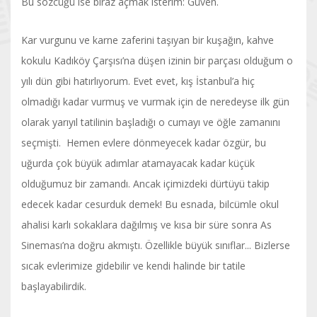
Bu sözcüğü ise biraz açmak isterim: Güven.
Kar vurgunu ve karne zaferini taşıyan bir kuşağın, kahve
kokulu Kadıköy Çarşısı’na düşen izinin bir parçası olduğum o
yılı dün gibi hatırlıyorum. Evet evet, kış İstanbul’a hiç
olmadığı kadar vurmuş ve vurmak için de neredeyse ilk gün
olarak yarıyıl tatilinin başladığı o cumayı ve öğle zamanını
seçmişti. Hemen evlere dönmeyecek kadar özgür, bu
uğurda çok büyük adımlar atamayacak kadar küçük
olduğumuz bir zamandı. Ancak içimizdeki dürtüyü takip
edecek kadar cesurduk demek! Bu esnada, bilcümle okul
ahalisi karlı sokaklara dağılmış ve kısa bir süre sonra As
Sineması’na doğru akmıştı. Özellikle büyük sınıflar... Bizlerse
sıcak evlerimize gidebilir ve kendi halinde bir tatile
başlayabilirdik.