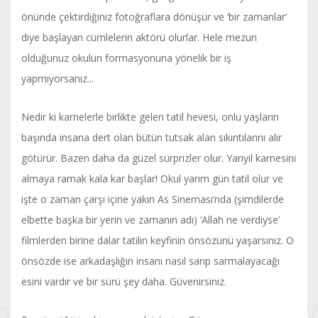
önünde çektirdiğiniz fotoğraflara dönüşür ve ‘bir zamanlar’
diye başlayan cümlelerin aktörü olurlar. Hele mezun
olduğunuz okulun formasyonuna yönelik bir iş
yapmıyorsanız...
Nedir ki karnelerle birlikte gelen tatil hevesi, onlu yaşların
başında insana dert olan bütün tutsak alan sıkıntılarını alır
götürür. Bazen daha da güzel sürprizler olur. Yarıyıl karnesini
almaya ramak kala kar başlar! Okul yarım gün tatil olur ve
işte o zaman çarşı içine yakın As Sineması’nda (şimdilerde
elbette başka bir yerin ve zamanın adı) ‘Allah ne verdiyse’
filmlerden birine dalar tatilin keyfinin önsözünü yaşarsınız. O
önsözde ise arkadaşlığın insanı nasıl sarıp sarmalayacağı
esini vardır ve bir sürü şey daha. Güvenirsiniz.