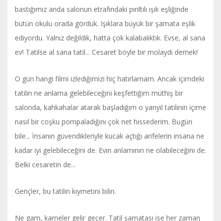
bastığımız anda salonun etrafındaki pırıltılı ışık eşliğinde
bütün okulu orada gördük. Işıklara büyük bir şamata eşlik
ediyordu. Yalnız değildik, hatta çok kalabalıktık. Evse, al sana
ev! Tatilse al sana tatil... Cesaret böyle bir molaydı demek!
O gün hangi filmi izlediğimizi hiç hatırlamam. Ancak içimdeki
tatilin ne anlama gelebileceğini keşfettiğim müthiş bir
salonda, kahkahalar atarak başladığım o yarıyıl tatilinin içime
nasıl bir coşku pompaladığını çok net hissederim. Bugün
bile... İnsanın güvendikleriyle kucak açtığı arifelerin insana ne
kadar iyi gelebileceğini de. Evin anlamının ne olabileceğini de.
Belki cesaretin de...
Gençler, bu tatilin kıymetini bilin.
Ne gam, karneler gelir geçer. Tatil şamatası ise her zaman