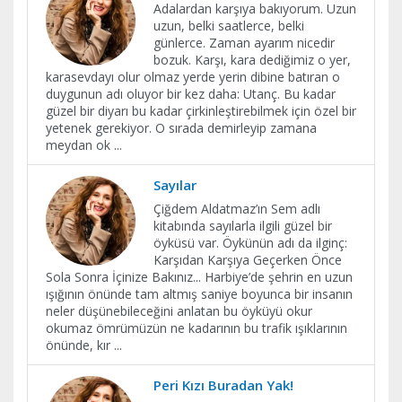
Adalardan karşıya bakıyorum. Uzun
uzun, belki saatlerce, belki
günlerce. Zaman ayarım nicedir
bozuk. Karşı, kara dediğimiz o yer,
karasevdayı olur olmaz yerde yerin dibine batıran o
duygunun adı oluyor bir kez daha: Utanç. Bu kadar
güzel bir diyarı bu kadar çirkinleştirebilmek için özel bir
yetenek gerekiyor. O sırada demirleyip zamana
meydan ok
...
Sayılar
Çiğdem Aldatmaz’ın Sem adlı
kitabında sayılarla ilgili güzel bir
öyküsü var. Öykünün adı da ilginç:
Karşıdan Karşıya Geçerken Önce
Sola Sonra İçinize Bakınız... Harbiye’de şehrin en uzun
ışığının önünde tam altmış saniye boyunca bir insanın
neler düşünebileceğini anlatan bu öyküyü okur
okumaz ömrümüzün ne kadarının bu trafik ışıklarının
önünde, kır
...
Peri Kızı Buradan Yak!