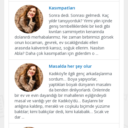
Kasımpatları
Sonra dedi. Sonrası gelmedi. Kaç
yıldır tanışıyorduk? Yirmi yılın içinde
geniş tembelliklerdeki bir kedi gibi
kıvrılan samimiyetin kenarında
dolanırdı merhabalarımız. Ne zaman birbirimizi görsek
onun kocaman, gevrek, ev sıcaklığındaki elleri
arasında kalıverirdi kansız, soğuk ellerim. Nasılsın
Abla? Daha çok kasımpatları için giderdim o
...
Masalda her şey olur
Kadıköy’le ilgili genç arkadaşlarıma
sordum… Boya yapıyorlar,
yaptıkları boyalı dünyanın masalını
da benden dinliyorlardı. Önlerinde
bir ev ve evin dayandığı bir mahallenin eşliğindeydi
masal ve vardığı yer de Kadıköy’dü… Başlarını bir
anlığına kaldırıp, meraklı ve coşkulu biçimde yüzüme
baktılar; kimi balıkçılar dedi, kimi kalabalık… Sıcak ve
dar
...