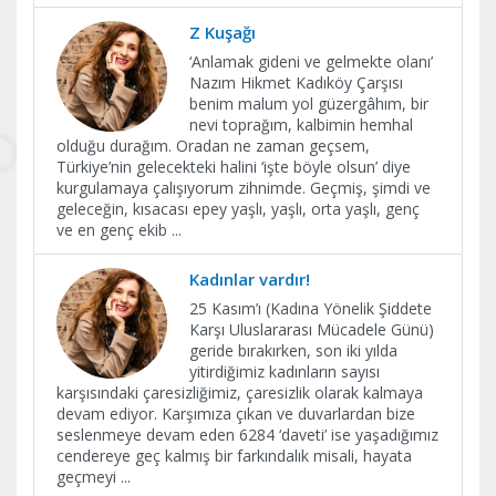
Z Kuşağı
‘Anlamak gideni ve gelmekte olanı’
Nazım Hikmet Kadıköy Çarşısı
benim malum yol güzergâhım, bir
nevi toprağım, kalbimin hemhal
olduğu durağım. Oradan ne zaman geçsem,
Türkiye’nin gelecekteki halini ‘işte böyle olsun’ diye
kurgulamaya çalışıyorum zihnimde. Geçmiş, şimdi ve
geleceğin, kısacası epey yaşlı, yaşlı, orta yaşlı, genç
ve en genç ekib
...
Kadınlar vardır!
25 Kasım’ı (Kadına Yönelik Şiddete
Karşı Uluslararası Mücadele Günü)
geride bırakırken, son iki yılda
yitirdiğimiz kadınların sayısı
karşısındaki çaresizliğimiz, çaresizlik olarak kalmaya
devam ediyor. Karşımıza çıkan ve duvarlardan bize
seslenmeye devam eden 6284 ‘daveti’ ise yaşadığımız
cendereye geç kalmış bir farkındalık misali, hayata
geçmeyi
...