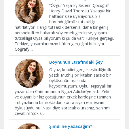
“Özgür Yaşa Ey Sislerin Çocuğu!”
Henry David Thoreau Yaklaşık bir
haftadır sise uyanıyoruz. Sis,
büründüğümüz tutsaklığı
hatırlatıyor. Hangi tutsaklık derseniz, daha bir geniş
perspektiften bakarak söylemek gerekirse, yaşam
tutsaklığı! Oysa biliyorum ki şu da var: Türkiye gerçeği.
Türkiye, yaşamlarımızın bütün gerçeğini belirliyor.
Coğrafy
...
Boynunun Etrafındaki Şey
O yaz, kendini gerçekleştirdiğin ilk
yazdı. Müthiş bir kitabın sarsıcı bir
öyküsünün arasında
kaybolmuştum. Öykü, Nijeryalı bir
yazar olan Chimamanda Ngozi Adichie’ye aitti. Zeki
ve duyarlı bir kız çocuğunun erkek kardeşine tanınan
imtiyazlarına bir noktadan sonra isyan etmesinin
öyküsüydü bu. Nasıl diye soracak olursanız, sanırım
cevabım ‘çok s
...
Şimdi ne yazacağım?