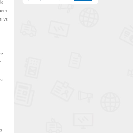
la
önem
i vs.
e
ve
r
ki
ip