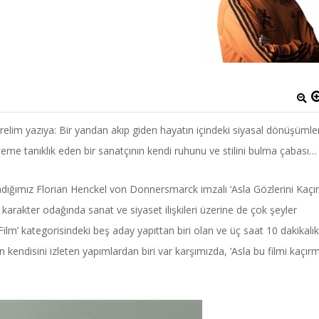
irelim yazıya: Bir yandan akıp giden hayatın içindeki siyasal dönüşümle
me tanıklık eden bir sanatçının kendi ruhunu ve stilini bulma çabası…
ırladığımız Florian Henckel von Donnersmarck imzalı ‘Asla Gözlerini Kaçı
 karakter odağında sanat ve siyaset ilişkileri üzerine de çok şeyler
 Film’ kategorisindeki beş aday yapıttan biri olan ve üç saat 10 dakikalık
endisini izleten yapımlardan biri var karşımızda, ‘Asla bu filmi kaçırm