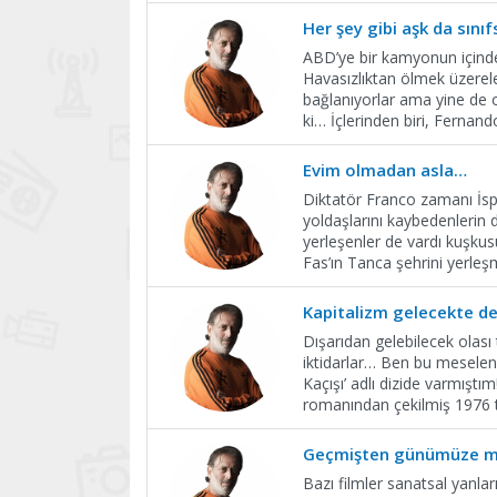
Her şey gibi aşk da sınıfs
ABD’ye bir kamyonun içinde 
Havasızlıktan ölmek üzerele
bağlanıyorlar ama yine de or
ki… İçlerinden biri, Fernan
Evim olmadan asla…
Diktatör Franco zamanı İspan
yoldaşlarını kaybedenlerin
yerleşenler de vardı kuşkusu
Fas’ın Tanca şehrini yerleş
Kapitalizm gelecekte de
Dışarıdan gelebilecek olası 
iktidarlar… Ben bu meseleni
Kaçışı’ adlı dizide varmıştı
romanından çekilmiş 1976 ta
Geçmişten günümüze m
Bazı filmler sanatsal yanları