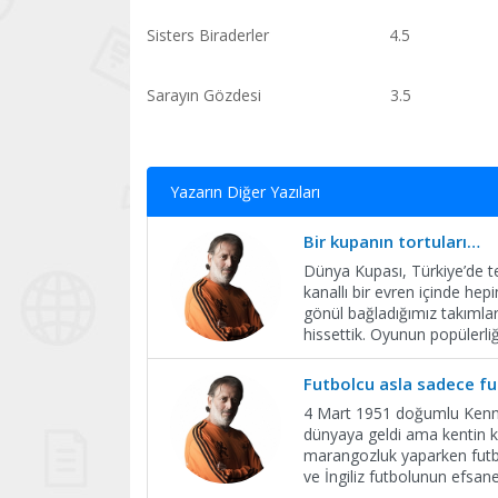
Sisters Biraderler 4.5
Sarayın Gözdesi 3.5
Yazarın Diğer Yazıları
Bir kupanın tortuları…
Dünya Kupası, Türkiye’de te
kanallı bir evren içinde hep
gönül bağladığımız takımla
hissettik. Oyunun popülerli
Futbolcu asla sadece fu
4 Mart 1951 doğumlu Kenn
dünyaya geldi ama kentin k
marangozluk yaparken futbol
ve İngiliz futbolunun efsa