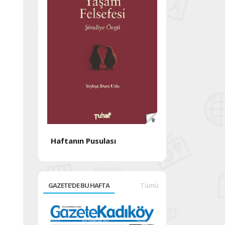
Haftanın Pusulası
Haftanın Pusul
GAZETE'DE BU HAFTA
Tümü