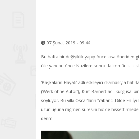
07 Şubat 2019 - 09:44
Bu hafta bir değişiklik yapıp önce kısa öneriden g
öte yandan önce Nazilere sonra da komünist siste
‘Başkaların Hayatı’ adlı etkileyici dramasıyla hat
(‘Werk ohne Autor’), Kurt Barnert adlı kurgusal bir
söylüyor. Bu yılki Oscar’ların ‘Yabancı Dilde En İyi
uzunluğuna rağmen süresini hiç de hissettirmeden k
derim.