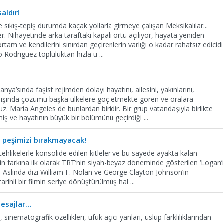
aldır!
sıkış-tepiş durumda kaçak yollarla girmeye çalışan Meksikalılar...
r. Nihayetinde arka taraftaki kapalı örtü açılıyor, hayata yeniden
tam ve kendilerini sınırdan geçirenlerin varlığı o kadar rahatsız edicidi
do Rodriguez topluluktan hızla u
...
ya’sında faşist rejimden dolayı hayatını, ailesini, yakınlarını,
 dışında çözümü başka ülkelere göç etmekte gören ve oralara
z. Maria Angeles de bunlardan biridir. Bir grup vatandaşıyla birlikte
miş ve hayatının büyük bir bölümünü geçirdiği
...
 peşimizi bırakmayacak!
tehlikelerle konsolide edilen kitleler ve bu sayede ayakta kalan
n farkına ilk olarak TRT’nin siyah-beyaz döneminde gösterilen ‘Logan’
m! Aslında dizi William F. Nolan ve George Clayton Johnson’ın
rihli bir filmin seriye dönüştürülmüş hal
...
esajlar…
, sinematografik özellikleri, ufuk açıcı yanları, üslup farklılıklarından