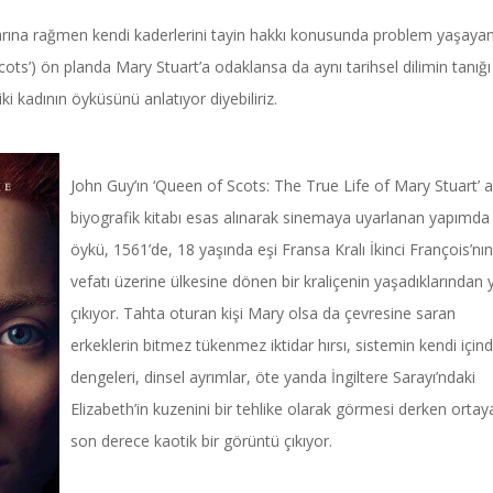
arına rağmen kendi kaderlerini tayin hakkı konusunda problem yaşayan 
ots’) ön planda Mary Stuart’a odaklansa da aynı tarihsel dilimin tanığı
ki kadının öyküsünü anlatıyor diyebiliriz.
John Guy’ın ‘Queen of Scots: The True Life of Mary Stuart’ a
biyografik kitabı esas alınarak sinemaya uyarlanan yapımda
öykü, 1561’de, 18 yaşında eşi Fransa Kralı İkinci François’nın
vefatı üzerine ülkesine dönen bir kraliçenin yaşadıklarından 
çıkıyor. Tahta oturan kişi Mary olsa da çevresine saran
erkeklerin bitmez tükenmez iktidar hırsı, sistemin kendi içind
dengeleri, dinsel ayrımlar, öte yanda İngiltere Sarayı’ndaki
Elizabeth’in kuzenini bir tehlike olarak görmesi derken ortay
son derece kaotik bir görüntü çıkıyor.