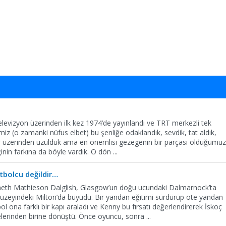
levizyon üzerinden ilk kez 1974’de yayınlandı ve TRT merkezli tek
imiz (o zamanki nüfus elbet) bu şenliğe odaklandık, sevdik, tat aldık,
r üzerinden üzüldük ama en önemlisi gezegenin bir parçası olduğumu
ğinin farkına da böyle vardık. O dön
...
tbolcu değildir…
eth Mathieson Dalglish, Glasgow’un doğu ucundaki Dalmarnock’ta
uzeyindeki Milton’da büyüdü. Bir yandan eğitimi sürdürüp öte yandan
 ona farklı bir kapı araladı ve Kenny bu fırsatı değerlendirerek İskoç
nelerinden birine dönüştü. Önce oyuncu, sonra
...