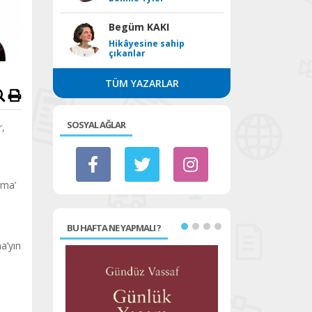
Begüm KAKI
Hikâyesine sahip
çıkanlar
TÜM YAZARLAR
SOSYAL AĞLAR
r,
rma’
BU HAFTA NE YAPMALI ?
a’yın