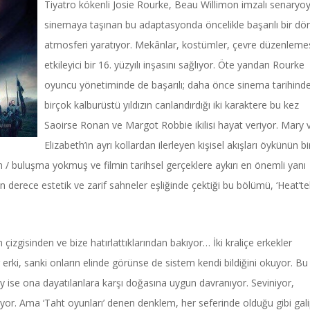
Tiyatro kökenli Josie Rourke, Beau Willimon imzalı senaryoy
sinemaya taşınan bu adaptasyonda öncelikle başarılı bir d
atmosferi yaratıyor. Mekânlar, kostümler, çevre düzenlemes
etkileyici bir 16. yüzyılı inşasını sağlıyor. Öte yandan Rourke
oyuncu yönetiminde de başarılı; daha önce sinema tarihind
birçok kalburüstü yıldızın canlandırdığı iki karaktere bu kez
Saoirse Ronan ve Margot Robbie ikilisi hayat veriyor. Mary 
Elizabeth’in ayrı kollardan ilerleyen kişisel akışları öykünün bi
m / buluşma yokmuş ve filmin tarihsel gerçeklere aykırı en önemli yanı
 derece estetik ve zarif sahneler eşliğinde çektiği bu bölümü, ‘Heat’te
çizgisinden ve bize hatırlattıklarından bakıyor… İki kraliçe erkekler
 erki, sanki onların elinde görünse de sistem kendi bildiğini okuyor. Bu
 ise ona dayatılanlara karşı doğasına uygun davranıyor. Seviniyor,
ediyor. Ama ‘Taht oyunları’ denen denklem, her seferinde olduğu gibi gal