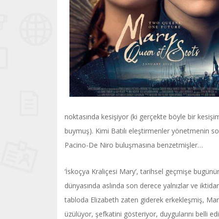
noktasında kesişiyor (ki gerçekte böyle bir kesişi
buymuş). Kimi Batılı eleştirmenler yönetmenin son
Pacino-De Niro buluşmasına benzetmişler…
‘İskoçya Kraliçesi Mary’, tarihsel geçmişe bugünün 
dünyasında aslında son derece yalnızlar ve iktidar
tabloda Elizabeth zaten giderek erkekleşmiş, Mary
üzülüyor, şefkatini gösteriyor, duygularını belli 