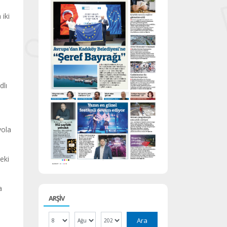
iki
dlı
yola
eki
a
ARŞİV
Ara