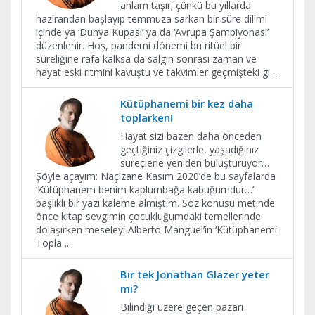
anlam taşır; çünkü bu yıllarda
hazirandan başlayıp temmuza sarkan bir süre dilimi
içinde ya ‘Dünya Kupası’ ya da ‘Avrupa Şampiyonası’
düzenlenir. Hoş, pandemi dönemi bu ritüel bir
süreliğine rafa kalksa da salgın sonrası zaman ve
hayat eski ritmini kavuştu ve takvimler geçmişteki gi
...
Kütüphanemi bir kez daha
toplarken!
Hayat sizi bazen daha önceden
geçtiğiniz çizgilerle, yaşadığınız
süreçlerle yeniden buluşturuyor…
Şöyle açayım: Naçizane Kasım 2020’de bu sayfalarda
‘Kütüphanem benim kaplumbağa kabuğumdur…’
başlıklı bir yazı kaleme almıştım. Söz konusu metinde
önce kitap sevgimin çocukluğumdaki temellerinde
dolaşırken meseleyi Alberto Manguel’in ‘Kütüphanemi
Topla
...
Bir tek Jonathan Glazer yeter
mi?
Bilindiği üzere geçen pazarı