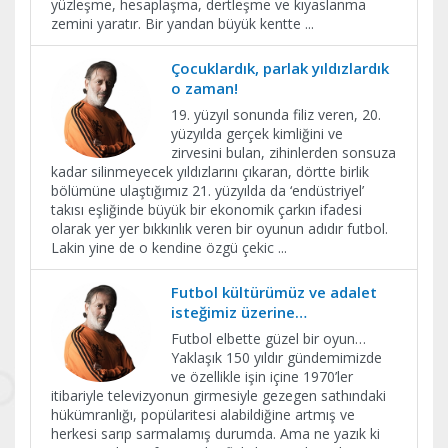
yüzleşme, hesaplaşma, dertleşme ve kıyaslanma
zemini yaratır. Bir yandan büyük kentte
...
Çocuklardık, parlak yıldızlardık
o zaman!
19. yüzyıl sonunda filiz veren, 20.
yüzyılda gerçek kimliğini ve
zirvesini bulan, zihinlerden sonsuza
kadar silinmeyecek yıldızlarını çıkaran, dörtte birlik
bölümüne ulaştığımız 21. yüzyılda da ‘endüstriyel’
takısı eşliğinde büyük bir ekonomik çarkın ifadesi
olarak yer yer bıkkınlık veren bir oyunun adıdır futbol.
Lakin yine de o kendine özgü çekic
...
Futbol kültürümüz ve adalet
isteğimiz üzerine…
Futbol elbette güzel bir oyun…
Yaklaşık 150 yıldır gündemimizde
ve özellikle işin içine 1970’ler
itibariyle televizyonun girmesiyle gezegen sathındaki
hükümranlığı, popülaritesi alabildiğine artmış ve
herkesi sarıp sarmalamış durumda. Ama ne yazık ki