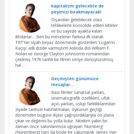
Kapitalizm gelecekte de
peşimizi bırakmayacak!
Dışarıdan gelebilecek olası
tehlikelerle konsolide edilen kitleler
ve bu sayede ayakta kalan
iktidarlar… Ben bu meselenin farkına ilk olarak
TRT’nin siyah-beyaz döneminde gösterilen ‘Logan’ın
Kaçışı’ adlı dizide varmıştım! Aslında dizi William F.
Nolan ve George Clayton Johnson’ın romanından
çekilmiş 1976 tarihli bir filmin seriye dönüştürülmüş
hal
...
Geçmişten günümüze
mesajlar…
Bazı filmler sanatsal yanları,
sinematografik özellikleri, ufuk
açıcı yanları, üslup farklılıklarından
ziyade tarihsel hatırlatmaları, öykünün geçtiği
dönemden bugüne ilişkin çağrıştırdıklarıyla ön plana
çıkar ve değerini bu yolla bulur. Nitekim yakın bir
zaman önce salonlarımıza uğrayan ‘Nürnberg’
(Nuremberg) tam da böyle bir çalışmaydı. James Van