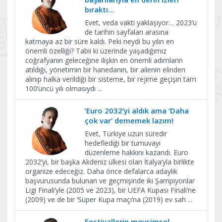
bıraktı…
Evet, veda vakti yaklaşıyor… 2023’ü
de tarihin sayfaları arasına
katmaya az bir süre kaldı. Peki neydi bu yılın en
önemli özelliği? Tabii ki üzerinde yaşadığımız
coğrafyanın geleceğine ilişkin en önemli adımların
atıldığı, yönetimin bir hanedanın, bir ailenin elinden
alınıp halka verildiği bir sisteme, bir rejime geçişin tam
100’üncü yılı olmasıydı
...
‘Euro 2032’yi aldık ama ‘Daha
çok var’ dememek lazım!
Evet, Türkiye uzun süredir
hedeflediği bir turnuvayı
düzenleme hakkını kazandı. Euro
2032’yi, bir başka Akdeniz ülkesi olan İtalya’yla birlikte
organize edeceğiz. Daha önce defalarca adaylık
başvurusunda bulunan ve geçmişinde iki Şampiyonlar
Ligi Finali’yle (2005 ve 2023), bir UEFA Kupası Finali’ne
(2009) ve de bir ‘Süper Kupa maçı’na (2019) ev sah
...
Festivallerin mevsimsel