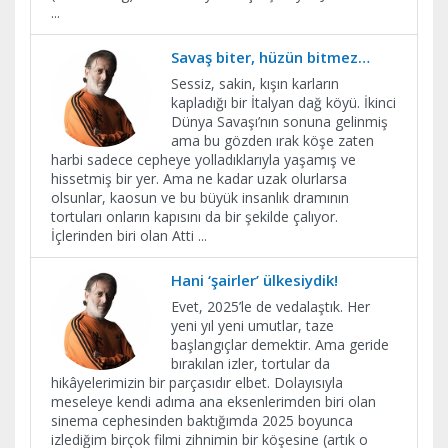
...
Savaş biter, hüzün bitmez…
Sessiz, sakin, kışın karların
kapladığı bir İtalyan dağ köyü. İkinci
Dünya Savaşı’nın sonuna gelinmiş
ama bu gözden ırak köşe zaten
harbi sadece cepheye yolladıklarıyla yaşamış ve
hissetmiş bir yer. Ama ne kadar uzak olurlarsa
olsunlar, kaosun ve bu büyük insanlık dramının
tortuları onların kapısını da bir şekilde çalıyor.
İçlerinden biri olan Atti
...
Hani ‘şairler’ ülkesiydik!
Evet, 2025’le de vedalaştık. Her
yeni yıl yeni umutlar, taze
başlangıçlar demektir. Ama geride
bırakılan izler, tortular da
hikâyelerimizin bir parçasıdır elbet. Dolayısıyla
meseleye kendi adıma ana eksenlerimden biri olan
sinema cephesinden baktığımda 2025 boyunca
izlediğim birçok filmi zihnimin bir köşesine (artık o