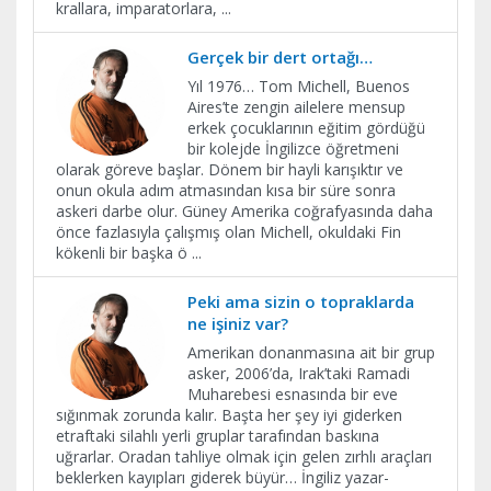
krallara, imparatorlara,
...
Gerçek bir dert ortağı…
Yıl 1976… Tom Michell, Buenos
Aires’te zengin ailelere mensup
erkek çocuklarının eğitim gördüğü
bir kolejde İngilizce öğretmeni
olarak göreve başlar. Dönem bir hayli karışıktır ve
onun okula adım atmasından kısa bir süre sonra
askeri darbe olur. Güney Amerika coğrafyasında daha
önce fazlasıyla çalışmış olan Michell, okuldaki Fin
kökenli bir başka ö
...
Peki ama sizin o topraklarda
ne işiniz var?
Amerikan donanmasına ait bir grup
asker, 2006’da, Irak’taki Ramadi
Muharebesi esnasında bir eve
sığınmak zorunda kalır. Başta her şey iyi giderken
etraftaki silahlı yerli gruplar tarafından baskına
uğrarlar. Oradan tahliye olmak için gelen zırhlı araçları
beklerken kayıpları giderek büyür… İngiliz yazar-