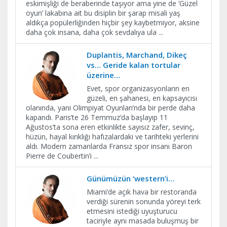
eskimişliği de beraberinde taşıyor ama yine de ‘Güzel
oyun’ lakabına ait bu disiplin bir şarap misali yaş
aldıkça popülerliğinden hiçbir şey kaybetmiyor, aksine
daha çok insana, daha çok sevdalıya ula
...
Duplantis, Marchand, Dikeç
vs… Geride kalan tortular
üzerine…
Evet, spor organizasyonların en
güzeli, en şahanesi, en kapsayıcısı
olanında, yani Olimpiyat Oyunları’nda bir perde daha
kapandı. Paris’te 26 Temmuz’da başlayıp 11
Ağustos’ta sona eren etkinlikte sayısız zafer, sevinç,
hüzün, hayal kırıklığı hafızalardaki ve tarihteki yerlerini
aldı. Modern zamanlarda Fransız spor insanı Baron
Pierre de Coubertin’i
...
Günümüzün ‘western’i…
Miami’de açık hava bir restoranda
verdiği sürenin sonunda yöreyi terk
etmesini istediği uyuşturucu
taciriyle aynı masada buluşmuş bir