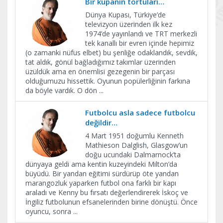
Bir kupanın tortuları…
Dünya Kupası, Türkiye’de
televizyon üzerinden ilk kez
1974’de yayınlandı ve TRT merkezli
tek kanallı bir evren içinde hepimiz
(o zamanki nüfus elbet) bu şenliğe odaklandık, sevdik,
tat aldık, gönül bağladığımız takımlar üzerinden
üzüldük ama en önemlisi gezegenin bir parçası
olduğumuzu hissettik. Oyunun popülerliğinin farkına
da böyle vardık. O dön
...
Futbolcu asla sadece futbolcu
değildir…
4 Mart 1951 doğumlu Kenneth
Mathieson Dalglish, Glasgow’un
doğu ucundaki Dalmarnock’ta
dünyaya geldi ama kentin kuzeyindeki Milton’da
büyüdü. Bir yandan eğitimi sürdürüp öte yandan
marangozluk yaparken futbol ona farklı bir kapı
araladı ve Kenny bu fırsatı değerlendirerek İskoç ve
İngiliz futbolunun efsanelerinden birine dönüştü. Önce
oyuncu, sonra
...