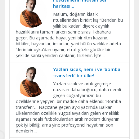
haritası…
Malum, doğanın klasik
ritüellerinden biridir; kış “Benden bu
yıllık bu kadar” diyerek ayrılık
hazırlıklarını tamamlarken sahne sırası ilkbahara
geçer. Bu aşamada hayat yeni bir ritm kazanır,
bitkiler, hayvanlar, insanlar, yani bütün varlıklar adeta
‘derin bir uyku’dan uyanır, etraf gözle görülür bir
şekilde sanki yeniden canlanır, filizlenir. İşte
...
Yazları sıcak, nemli ve ‘bomba
transferli’ bir ülke!
Yazları sıcak ve artık geçmişe
nazaran daha boğucu, daha nemli
geçen coğrafyamızın bu
özelliklerine yepyeni bir madde daha eklendi: ‘Bomba
transferli’… Naçizane geçen ayki yazımda Balkan
ülkelerinden özellikle Yugoslavya’dan gelen emeklilik
aşamasındaki futbolculardan artık modern dünyanın
çok iyi bildiği ama yine profesyonel hayatının son
demlerin
...