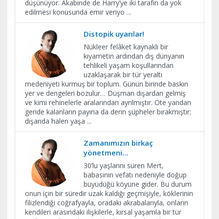
düşünüyor. Akabinde de Harry’ye iki tarafın da yok
edilmesi konusunda emir veriyo
...
Distopik uyarılar!
Nükleer felâket kaynaklı bir
kıyametin ardından dış dünyanın
tehlikeli yaşam koşullarından
uzaklaşarak bir tür yeraltı
medeniyeti kurmuş bir toplum. Günün birinde baskın
yer ve dengeleri bozulur… Düşman dışardan gelmiş
ve kimi rehinelerle aralarından ayrılmıştır. Öte yandan
geride kalanların payına da derin şüpheler bırakmıştır;
dışarıda halen yaşa
...
Zamanımızın birkaç
yönetmeni…
30’lu yaşlarını süren Mert,
babasının vefatı nedeniyle doğup
büyüdüğü köyüne gider. Bu durum
onun için bir süredir uzak kaldığı geçmişiyle, köklerinin
filizlendiği coğrafyayla, oradaki akrabalarıyla, onların
kendileri arasındaki ilişkilerle, kırsal yaşamla bir tür