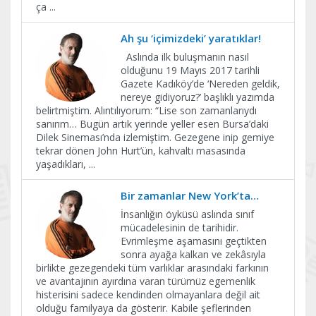
ça
...
Ah şu ‘içimizdeki’ yaratıklar!
Aslında ilk buluşmanın nasıl
olduğunu 19 Mayıs 2017 tarihli
Gazete Kadıköy’de ‘Nereden geldik,
nereye gidiyoruz?’ başlıklı yazımda
belirtmiştim. Alıntılıyorum: “Lise son zamanlarıydı
sanırım… Bugün artık yerinde yeller esen Bursa’daki
Dilek Sineması’nda izlemiştim. Gezegene inip gemiye
tekrar dönen John Hurt’ün, kahvaltı masasında
yaşadıkları,
...
Bir zamanlar New York’ta…
İnsanlığın öyküsü aslında sınıf
mücadelesinin de tarihidir.
Evrimleşme aşamasını geçtikten
sonra ayağa kalkan ve zekâsıyla
birlikte gezegendeki tüm varlıklar arasındaki farkının
ve avantajının ayırdına varan türümüz egemenlik
histerisini sadece kendinden olmayanlara değil ait
olduğu familyaya da gösterir. Kabile şeflerinden