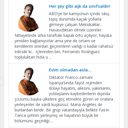
Her şey gibi aşk da sınıfsaldır!
ABD’ye bir kamyonun içinde sıkış-
tepiş durumda kaçak yollarla
girmeye çalışan Meksikalılar...
Havasızlıktan ölmek üzereler.
Nihayetinde arka taraftaki kapalı örtü açılıyor, hayata
yeniden bağlanıyorlar ama yine de ortam ve
kendilerini sınırdan geçirenlerin varlığı o kadar rahatsız
edicidir ki… İçlerinden biri, Fernando Rodriguez
topluluktan hızla u
...
Evim olmadan asla…
Diktatör Franco zamanı
İspanya’sında faşist rejimden
dolayı hayatını, ailesini, yakınlarını,
yoldaşlarını kaybedenlerin dışında
çözümü başka ülkelere göç etmekte gören ve oralara
yerleşenler de vardı kuşkusuz. Maria Angeles de
bunlardan biridir. Bir grup vatandaşıyla birlikte Fas’ın
Tanca şehrini yerleşmiş ve hayatının büyük bir
bölümünü geçirdiği
...