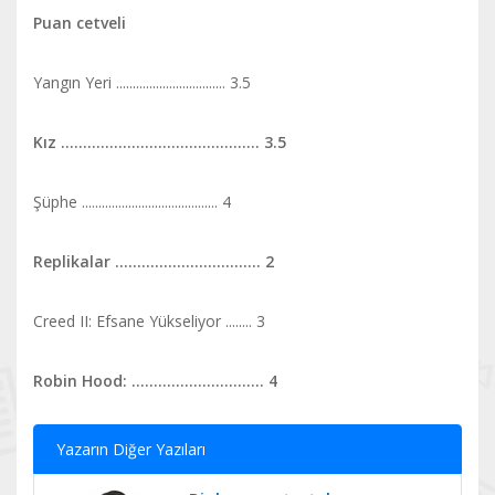
Puan cetveli
Yangın Yeri ................................. 3.5
Kız ............................................. 3.5
Şüphe ......................................... 4
Replikalar ................................. 2
Creed II: Efsane Yükseliyor ........ 3
Robin Hood: .............................. 4
Yazarın Diğer Yazıları