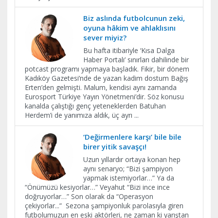
Biz aslında futbolcunun zeki,
oyuna hâkim ve ahlaklısını
sever miyiz?
Bu hafta itibariyle ‘Kısa Dalga
Haber Portalı’ sınırları dahilinde bir
potcast programı yapmaya başladık. Fikir, bir dönem
Kadıköy Gazetesi’nde de yazan kadim dostum Bağış
Erten’den gelmişti. Malum, kendisi aynı zamanda
Eurosport Türkiye Yayın Yönetmeni’dir. Söz konusu
kanalda çalıştığı genç yeteneklerden Batuhan
Herdem’i de yanımıza aldık, üç ayrı
...
‘Değirmenlere karşı’ bile bile
birer yitik savaşçı!
Uzun yıllardır ortaya konan hep
aynı senaryo; “Bizi şampiyon
yapmak istemiyorlar…” Ya da
“Önümüzü kesiyorlar…” Veyahut “Bizi ince ince
doğruyorlar…” Son olarak da “Operasyon
çekiyorlar...” Sezona şampiyonluk parolasıyla giren
futbolumuzun en eski aktörleri, ne zaman ki yarıştan