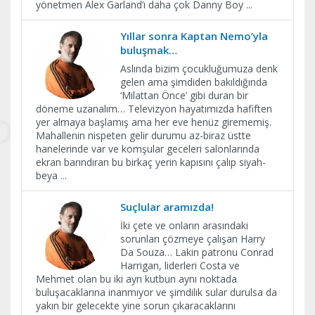
yönetmen Alex Garland’ı daha çok Danny Boy
...
Yıllar sonra Kaptan Nemo’yla
buluşmak…
Aslında bizim çocukluğumuza denk
gelen ama şimdiden bakıldığında
‘Milattan Önce’ gibi duran bir
döneme uzanalım… Televizyon hayatımızda hafiften
yer almaya başlamış ama her eve henüz girememiş.
Mahallenin nispeten gelir durumu az-biraz üstte
hanelerinde var ve komşular geceleri salonlarında
ekran barındıran bu birkaç yerin kapısını çalıp siyah-
beya
...
Suçlular aramızda!
İki çete ve onların arasındaki
sorunları çözmeye çalışan Harry
Da Souza… Lakin patronu Conrad
Harrigan, liderleri Costa ve
Mehmet olan bu iki ayrı kutbun aynı noktada
buluşacaklarına inanmıyor ve şimdilik sular durulsa da
yakın bir gelecekte yine sorun çıkaracaklarını