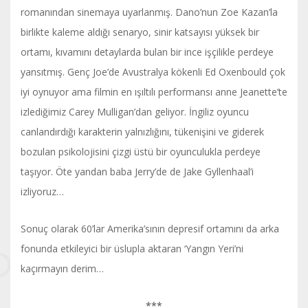
romanından sinemaya uyarlanmış. Dano’nun Zoe Kazan’la
birlikte kaleme aldığı senaryo, sinir katsayısı yüksek bir
ortamı, kıvamını detaylarda bulan bir ince işçilikle perdeye
yansıtmış. Genç Joe’de Avustralya kökenli Ed Oxenbould çok
iyi oynuyor ama filmin en ışıltılı performansı anne Jeanette’te
izlediğimiz Carey Mulligan’dan geliyor. İngiliz oyuncu
canlandırdığı karakterin yalnızlığını, tükenişini ve giderek
bozulan psikolojisini çizgi üstü bir oyunculukla perdeye
taşıyor. Öte yandan baba Jerry’de de Jake Gyllenhaal’i
izliyoruz…
Sonuç olarak 60’lar Amerika’sının depresif ortamını da arka
fonunda etkileyici bir üslupla aktaran ‘Yangın Yeri’ni
kaçırmayın derim…
***