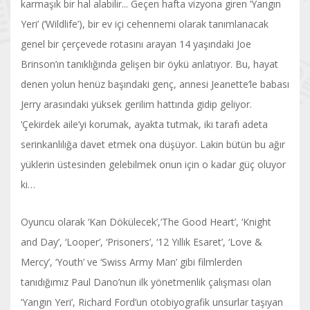
karmaşık bir hal alabilir... Geçen hafta vizyona giren ‘Yangın
Yeri’ (‘Wildlife’), bir ev içi cehennemi olarak tanımlanacak
genel bir çerçevede rotasını arayan 14 yaşındaki Joe
Brinson’ın tanıklığında gelişen bir öykü anlatıyor. Bu, hayat
denen yolun henüz başındaki genç, annesi Jeanette’le babası
Jerry arasındaki yüksek gerilim hattında gidip geliyor.
‘Çekirdek aile’yi korumak, ayakta tutmak, iki tarafı adeta
serinkanlılığa davet etmek ona düşüyor. Lakin bütün bu ağır
yüklerin üstesinden gelebilmek onun için o kadar güç oluyor
ki…
Oyuncu olarak ‘Kan Dökülecek’,‘The Good Heart’, ‘Knight
and Day’, ‘Looper’, ‘Prisoners’, ‘12 Yıllık Esaret’, ‘Love &
Mercy’, ‘Youth’ ve ‘Swiss Army Man’ gibi filmlerden
tanıdığımız Paul Dano’nun ilk yönetmenlik çalışması olan
‘Yangın Yeri’, Richard Ford’un otobiyografik unsurlar taşıyan