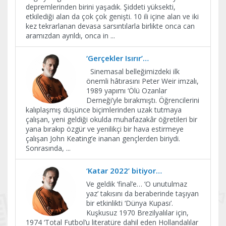
depremlerinden birini yaşadık. Şiddeti yüksekti,
etkilediği alan da çok çok genişti. 10 ili içine alan ve iki
kez tekrarlanan devasa sarsıntılarla birlikte onca can
aramızdan ayrıldı, onca in
...
‘Gerçekler Isırır’…
Sinemasal belleğimizdeki ilk
önemli hâtırasını Peter Weir imzalı,
1989 yapımı ‘Ölü Ozanlar
Derneği’yle bırakmıştı. Öğrencilerini
kalıplaşmış düşünce biçimlerinden uzak tutmaya
çalışan, yeni geldiği okulda muhafazakâr öğretileri bir
yana bırakıp özgür ve yenilikçi bir hava estirmeye
çalışan John Keating’e inanan gençlerden biriydi.
Sonrasında,
...
‘Katar 2022’ bitiyor…
Ve geldik ‘final’e… ‘O unutulmaz
yaz’ takısını da beraberinde taşıyan
bir etkinlikti ‘Dünya Kupası’.
Kuşkusuz 1970 Brezilyalılar için,
1974 ‘Total Futbol’u literatüre dahil eden Hollandalılar