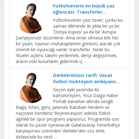
Futbolseverin en büyük yaz
eğlencesi: Transferler…
Futbolseverler yazı sever; çünkü bu
zaman diliminde iki yılda bir ya bir
‘Dünya Kupası’ ya da bir ‘Avrupa
Şampiyonası’ düzenlenir. Ama onlar olmasa bile her
bir yazın, oyunun muhataplarının gönlünü alacak çok
önemli bir oyuncağı vardır; transferler. Nedir bu
ritüelin açılımı; takımı yenilemek, deriyi değiştirmek,
aracın eski kusurlarını gidermek iç
...
Derbilerimizin tarifi: Vasat
futbol muhteşem ambiyans…
Geçen ayki yazımda da
bahsetmiştim, ‘Kısa Dalga Haber
Portalı’ kanatları altında sevgili
Bağış Erten, genç yetenek Batuhan Herdem ve
naçizane bendeniz ‘Rejenerasyon’ adında futbol
ağırlıklı bir spor programı yapıyoruz. Programda son
olarak bu pazar oynanacak Galatasaray-Fenerbahçe
karşılaşması üzerinden ‘derbiler’den söz ettik,
dolayısıyla bu vesil
...