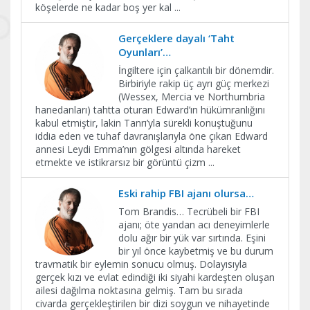
köşelerde ne kadar boş yer kal
...
Gerçeklere dayalı ‘Taht
Oyunları’…
İngiltere için çalkantılı bir dönemdir.
Birbiriyle rakip üç ayrı güç merkezi
(Wessex, Mercia ve Northumbria
hanedanları) tahtta oturan Edward’ın hükümranlığını
kabul etmiştir, lakin Tanrı’yla sürekli konuştuğunu
iddia eden ve tuhaf davranışlarıyla öne çıkan Edward
annesi Leydi Emma’nın gölgesi altında hareket
etmekte ve istikrarsız bir görüntü çizm
...
Eski rahip FBI ajanı olursa…
Tom Brandis… Tecrübeli bir FBI
ajanı; öte yandan acı deneyimlerle
dolu ağır bir yük var sırtında. Eşini
bir yıl önce kaybetmiş ve bu durum
travmatik bir eylemin sonucu olmuş. Dolayısıyla
gerçek kızı ve evlat edindiği iki siyahi kardeşten oluşan
ailesi dağılma noktasına gelmiş. Tam bu sırada
civarda gerçekleştirilen bir dizi soygun ve nihayetinde