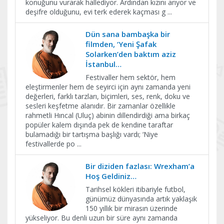
konuğunu vurarak hallediyor. Ardından kızını arıyor ve
deşifre olduğunu, evi terk ederek kaçması g
...
Dün sana bambaşka bir
filmden, ‘Yeni Şafak
Solarken’den baktım aziz
İstanbul…
Festivaller hem sektör, hem
eleştirmenler hem de seyirci için aynı zamanda yeni
değerleri, farklı tarzları, biçimleri, ses, renk, doku ve
sesleri keşfetme alanıdır. Bir zamanlar özellikle
rahmetli Hıncal (Uluç) abinin dillendirdiği ama birkaç
popüler kalem dışında pek de kendine taraftar
bulamadığı bir tartışma başlığı vardı; ‘Niye
festivallerde po
...
Bir diziden fazlası: Wrexham’a
Hoş Geldiniz…
Tarihsel kökleri itibariyle futbol,
günümüz dünyasında artık yaklaşık
150 yıllık bir mirasın üzerinde
yükseliyor. Bu denli uzun bir süre aynı zamanda