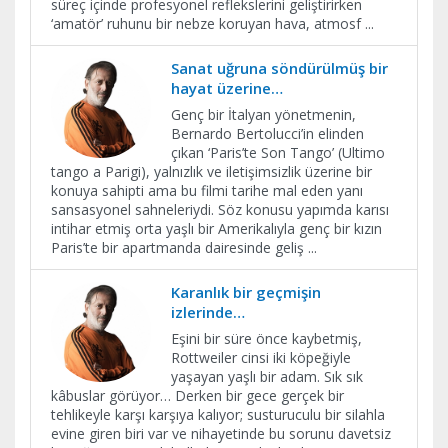
süreç içinde profesyonel reflekslerini geliştirirken
‘amatör’ ruhunu bir nebze koruyan hava, atmosf
...
Sanat uğruna söndürülmüş bir
hayat üzerine…
Genç bir İtalyan yönetmenin,
Bernardo Bertolucci’in elinden
çıkan ‘Paris’te Son Tango’ (Ultimo
tango a Parigi), yalnızlık ve iletişimsizlik üzerine bir
konuya sahipti ama bu filmi tarihe mal eden yanı
sansasyonel sahneleriydi. Söz konusu yapımda karısı
intihar etmiş orta yaşlı bir Amerikalıyla genç bir kızın
Paris’te bir apartmanda dairesinde geliş
...
Karanlık bir geçmişin
izlerinde…
Eşini bir süre önce kaybetmiş,
Rottweiler cinsi iki köpeğiyle
yaşayan yaşlı bir adam. Sık sık
kâbuslar görüyor… Derken bir gece gerçek bir
tehlikeyle karşı karşıya kalıyor; susturuculu bir silahla
evine giren biri var ve nihayetinde bu sorunu davetsiz