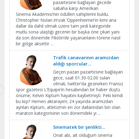
pazartesine bağlayan gecede
sabaha karşı Amerikan
Sinema Akademisi’nin ödülleri sahiplerini buldu.
Christopher Nolan imzalı ‘Oppenheimer’ın kimi ana
dallar da dahil olmak üzere tam yedi kategoride
mutlu sona ulaştığı gecenin bir başka öne çıkan yanı
da son dönemde Filistin’de yaşananların törene nasıl
bir gölge aksettir
...
Trafik canavarının aramızdan
aldığı sporcular…
Geçen pazarı pazartesine bağlayan
gece, saat 01.30-02.00 suları
olmalı, twitter’da gezinirken Fransız
spor gazetesi L’Equipe’in hesabından bir haber düştü
önüme; Kelvin Kiptum hayatını kaybetmişti. Peki kimdi
bu kişi? Hemen aktarayım; 24 yaşında aramızdan
ayrılan Kiptum, atletizmin en zor dallarından biri olan
maraton kategorisinin son dönemdeki yı
...
Sinematek bir şenlikti…
Onat abi, ait olduğum sinema