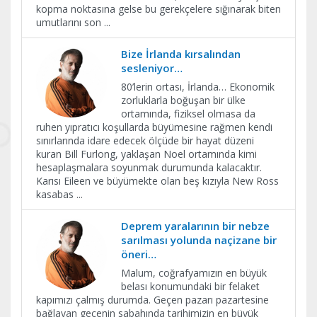
kopma noktasına gelse bu gerekçelere sığınarak biten
umutlarını son
...
Bize İrlanda kırsalından
sesleniyor…
80’lerin ortası, İrlanda… Ekonomik
zorluklarla boğuşan bir ülke
ortamında, fiziksel olmasa da
ruhen yıpratıcı koşullarda büyümesine rağmen kendi
sınırlarında idare edecek ölçüde bir hayat düzeni
kuran Bill Furlong, yaklaşan Noel ortamında kimi
hesaplaşmalara soyunmak durumunda kalacaktır.
Karısı Eileen ve büyümekte olan beş kızıyla New Ross
kasabas
...
Deprem yaralarının bir nebze
sarılması yolunda naçizane bir
öneri…
Malum, coğrafyamızın en büyük
belası konumundaki bir felaket
kapımızı çalmış durumda. Geçen pazarı pazartesine
bağlayan gecenin sabahında tarihimizin en büyük