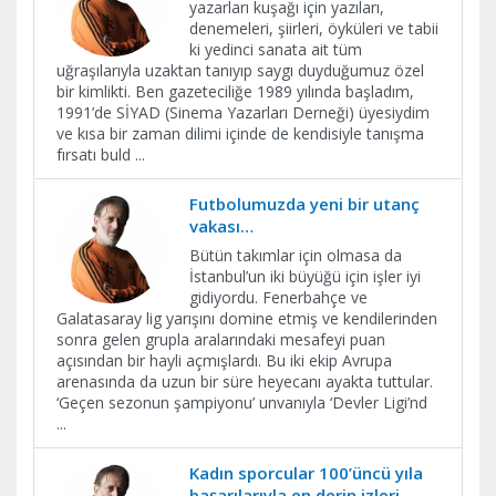
yazarları kuşağı için yazıları,
denemeleri, şiirleri, öyküleri ve tabii
ki yedinci sanata ait tüm
uğraşılarıyla uzaktan tanıyıp saygı duyduğumuz özel
bir kimlikti. Ben gazeteciliğe 1989 yılında başladım,
1991’de SİYAD (Sinema Yazarları Derneği) üyesiydim
ve kısa bir zaman dilimi içinde de kendisiyle tanışma
fırsatı buld
...
Futbolumuzda yeni bir utanç
vakası…
Bütün takımlar için olmasa da
İstanbul’un iki büyüğü için işler iyi
gidiyordu. Fenerbahçe ve
Galatasaray lig yarışını domine etmiş ve kendilerinden
sonra gelen grupla aralarındaki mesafeyi puan
açısından bir hayli açmışlardı. Bu iki ekip Avrupa
arenasında da uzun bir süre heyecanı ayakta tuttular.
‘Geçen sezonun şampiyonu’ unvanıyla ‘Devler Ligi’nd
...
Kadın sporcular 100’üncü yıla
başarılarıyla en derin izleri