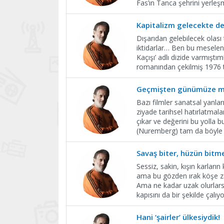
Fas’ın Tanca şehrini yerleş
Kapitalizm gelecekte de
Dışarıdan gelebilecek olası 
iktidarlar… Ben bu meseleni
Kaçışı’ adlı dizide varmıştı
romanından çekilmiş 1976 ta
Geçmişten günümüze m
Bazı filmler sanatsal yanları
ziyade tarihsel hatırlatmala
çıkar ve değerini bu yolla 
(Nuremberg) tam da böyle 
Savaş biter, hüzün bit
Sessiz, sakin, kışın karları
ama bu gözden ırak köşe za
Ama ne kadar uzak olurlarsa
kapısını da bir şekilde çalıyo
Hani ‘şairler’ ülkesiydik!