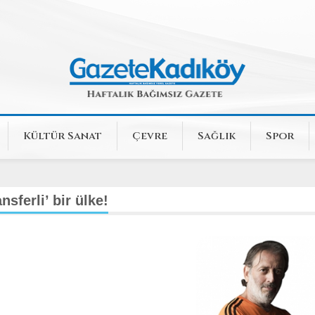
Kültür Sanat
Çevre
Sağlık
Spor
sferli’ bir ülke!