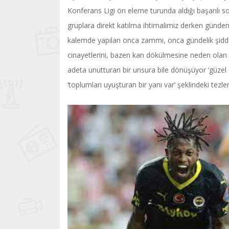
Konferans Ligi ön eleme turunda aldığı başarılı so
gruplara direkt katılma ihtimalimiz derken gündem
kalemde yapılan onca zammı, onca gündelik şiddet
cinayetlerini, bazen kan dökülmesine neden olan ev 
adeta unutturan bir unsura bile dönüşüyor ‘güzel 
‘toplumları uyuşturan bir yanı var’ şeklindeki tezl