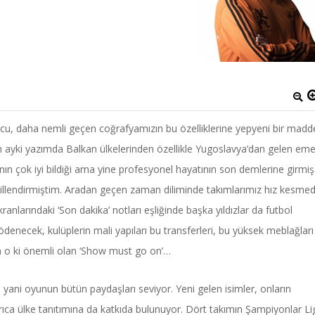
cu, daha nemli geçen coğrafyamızın bu özelliklerine yepyeni bir madd
 ayki yazımda Balkan ülkelerinden özellikle Yugoslavya’dan gelen emek
n çok iyi bildiği ama yine profesyonel hayatının son demlerine girmiş
i dillendirmiştim. Aradan geçen zaman diliminde takımlarımız hız kesme
anlarındaki ‘Son dakika’ notları eşliğinde başka yıldızlar da futbol
 ödenecek, kulüplerin mali yapıları bu transferleri, bu yüksek meblağları
 o ki önemli olan ‘Show must go on’…
; yani oyunun bütün paydaşları seviyor. Yeni gelen isimler, onların
rıca ülke tanıtımına da katkıda bulunuyor. Dört takımın Şampiyonlar Li