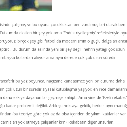
visinde çalışmış ve bu oyuna çocukluktan beri vurulmuş biri olarak ben
Tutkumda eksilen bir şey yok ama ‘Endüstriyelleşmiş’ refleksleriyle oy
görüyoruz; birçok şey gibi futbol da modernizmin o güçlü dalgaları aras
aptırdı. Bu durum da aslında yeni bir şey değil, nehrin yatağı çok uzun
bambaşka kollardan akıyor ama aynı derede çok çok uzun süredir
ransferli’ bu yaz boyunca, naçizane kanaatimce yeni bir duruma daha
lum çok uzun bir süredir siyasal kutuplaşma yaşıyor; en ince damarları
da daha eskiye dayanan bir geçmişe sahipti. Ama yine de ‘Ezeli rekabet’
ğu kadar problemli değildi. Artık şu noktaya geldik, herkes aynı mantığ
afından (bu teoriye göre çok az da olsa içeriden de yıkımı katılanlar var
 camiaları yok etmeye çalışanlar kim? Rekabetin diğer unsurları,