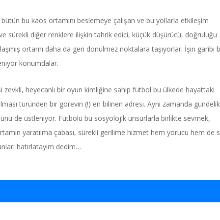
le bütün bu kaos ortamını beslemeye çalışan ve bu yollarla etkileşim
e sürekli diğer renklere ilişkin tahrik edici, küçük düşürücü, doğruluğu
plaşmış ortamı daha da geri dönülmez noktalara taşıyorlar. İşin garibi 
leniyor konumdalar.
 zevkli, heyecanlı bir oyun kimliğine sahip futbol bu ülkede hayattaki
lması türünden bir görevin (!) en bilinen adresi. Aynı zamanda gündelik
nü de üstleniyor. Futbolu bu sosyolojik unsurlarla birlikte sevmek,
rtamın yaratılma çabası, sürekli gerilime hizmet hem yorucu hem de 
bunları hatırlatayım dedim…