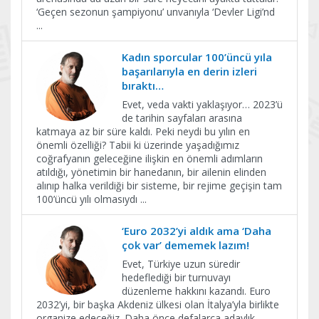
‘Geçen sezonun şampiyonu’ unvanıyla ‘Devler Ligi’nd
...
Kadın sporcular 100’üncü yıla
başarılarıyla en derin izleri
bıraktı…
Evet, veda vakti yaklaşıyor… 2023’ü
de tarihin sayfaları arasına
katmaya az bir süre kaldı. Peki neydi bu yılın en
önemli özelliği? Tabii ki üzerinde yaşadığımız
coğrafyanın geleceğine ilişkin en önemli adımların
atıldığı, yönetimin bir hanedanın, bir ailenin elinden
alınıp halka verildiği bir sisteme, bir rejime geçişin tam
100’üncü yılı olmasıydı
...
‘Euro 2032’yi aldık ama ‘Daha
çok var’ dememek lazım!
Evet, Türkiye uzun süredir
hedeflediği bir turnuvayı
düzenleme hakkını kazandı. Euro
2032’yi, bir başka Akdeniz ülkesi olan İtalya’yla birlikte
organize edeceğiz. Daha önce defalarca adaylık