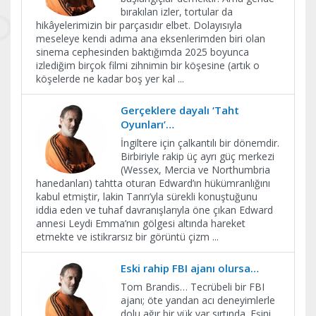
bırakılan izler, tortular da
hikâyelerimizin bir parçasıdır elbet. Dolayısıyla
meseleye kendi adıma ana eksenlerimden biri olan
sinema cephesinden baktığımda 2025 boyunca
izlediğim birçok filmi zihnimin bir köşesine (artık o
köşelerde ne kadar boş yer kal
...
Gerçeklere dayalı ‘Taht
Oyunları’…
İngiltere için çalkantılı bir dönemdir.
Birbiriyle rakip üç ayrı güç merkezi
(Wessex, Mercia ve Northumbria
hanedanları) tahtta oturan Edward’ın hükümranlığını
kabul etmiştir, lakin Tanrı’yla sürekli konuştuğunu
iddia eden ve tuhaf davranışlarıyla öne çıkan Edward
annesi Leydi Emma’nın gölgesi altında hareket
etmekte ve istikrarsız bir görüntü çizm
...
Eski rahip FBI ajanı olursa…
Tom Brandis… Tecrübeli bir FBI
ajanı; öte yandan acı deneyimlerle
dolu ağır bir yük var sırtında. Eşini