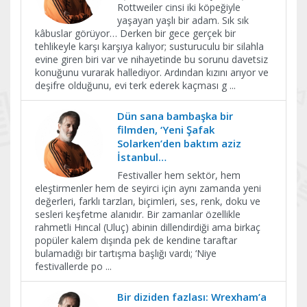
Rottweiler cinsi iki köpeğiyle
yaşayan yaşlı bir adam. Sık sık
kâbuslar görüyor… Derken bir gece gerçek bir
tehlikeyle karşı karşıya kalıyor; susturuculu bir silahla
evine giren biri var ve nihayetinde bu sorunu davetsiz
konuğunu vurarak hallediyor. Ardından kızını arıyor ve
deşifre olduğunu, evi terk ederek kaçması g
...
Dün sana bambaşka bir
filmden, ‘Yeni Şafak
Solarken’den baktım aziz
İstanbul…
Festivaller hem sektör, hem
eleştirmenler hem de seyirci için aynı zamanda yeni
değerleri, farklı tarzları, biçimleri, ses, renk, doku ve
sesleri keşfetme alanıdır. Bir zamanlar özellikle
rahmetli Hıncal (Uluç) abinin dillendirdiği ama birkaç
popüler kalem dışında pek de kendine taraftar
bulamadığı bir tartışma başlığı vardı; ‘Niye
festivallerde po
...
Bir diziden fazlası: Wrexham’a