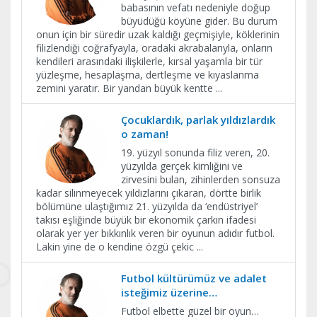
babasının vefatı nedeniyle doğup
büyüdüğü köyüne gider. Bu durum
onun için bir süredir uzak kaldığı geçmişiyle, köklerinin
filizlendiği coğrafyayla, oradaki akrabalarıyla, onların
kendileri arasındaki ilişkilerle, kırsal yaşamla bir tür
yüzleşme, hesaplaşma, dertleşme ve kıyaslanma
zemini yaratır. Bir yandan büyük kentte
...
Çocuklardık, parlak yıldızlardık
o zaman!
19. yüzyıl sonunda filiz veren, 20.
yüzyılda gerçek kimliğini ve
zirvesini bulan, zihinlerden sonsuza
kadar silinmeyecek yıldızlarını çıkaran, dörtte birlik
bölümüne ulaştığımız 21. yüzyılda da ‘endüstriyel’
takısı eşliğinde büyük bir ekonomik çarkın ifadesi
olarak yer yer bıkkınlık veren bir oyunun adıdır futbol.
Lakin yine de o kendine özgü çekic
...
Futbol kültürümüz ve adalet
isteğimiz üzerine…
Futbol elbette güzel bir oyun…