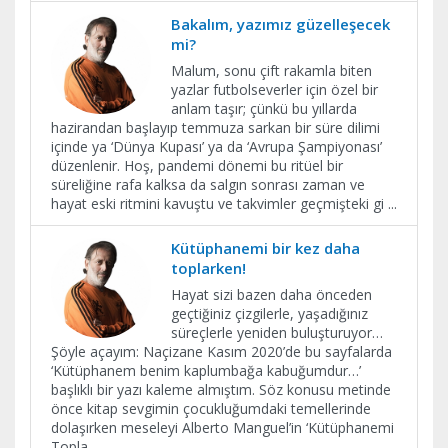
Bakalım, yazımız güzelleşecek
mi?
Malum, sonu çift rakamla biten
yazlar futbolseverler için özel bir
anlam taşır; çünkü bu yıllarda
hazirandan başlayıp temmuza sarkan bir süre dilimi
içinde ya ‘Dünya Kupası’ ya da ‘Avrupa Şampiyonası’
düzenlenir. Hoş, pandemi dönemi bu ritüel bir
süreliğine rafa kalksa da salgın sonrası zaman ve
hayat eski ritmini kavuştu ve takvimler geçmişteki gi
...
Kütüphanemi bir kez daha
toplarken!
Hayat sizi bazen daha önceden
geçtiğiniz çizgilerle, yaşadığınız
süreçlerle yeniden buluşturuyor…
Şöyle açayım: Naçizane Kasım 2020’de bu sayfalarda
‘Kütüphanem benim kaplumbağa kabuğumdur…’
başlıklı bir yazı kaleme almıştım. Söz konusu metinde
önce kitap sevgimin çocukluğumdaki temellerinde
dolaşırken meseleyi Alberto Manguel’in ‘Kütüphanemi
Topla
...