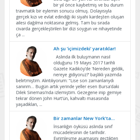
bir yıl önce kaybetmiş ve bu durum
travmatik bir eylemin sonucu olmuş. Dolayısıyla
gerçek kızı ve evlat edindiği iki siyahi kardeşten oluşan
ailesi dağılma noktasına gelmiş. Tam bu sırada
civarda gerçekleştirilen bir dizi soygun ve nihayetinde
ça
...
Ah şu ‘içimizdeki’ yaratıklar!
Aslında ilk buluşmanın nasıl
olduğunu 19 Mayıs 2017 tarihli
Gazete Kadıköy’de ‘Nereden geldik,
nereye gidiyoruz?’ başlıklı yazımda
belirtmiştim. Alıntılıyorum: “Lise son zamanlarıydı
sanırım… Bugün artık yerinde yeller esen Bursa’daki
Dilek Sineması’nda izlemiştim. Gezegene inip gemiye
tekrar dönen John Hurt’ün, kahvaltı masasında
yaşadıkları,
...
Bir zamanlar New York’ta…
İnsanlığın öyküsü aslında sınıf
mücadelesinin de tarihidir.
Evrimleşme aşamasını geçtikten