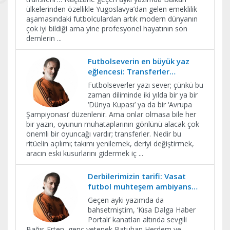
ülkelerinden özellikle Yugoslavya’dan gelen emeklilik
aşamasındaki futbolculardan artık modern dünyanın
çok iyi bildiği ama yine profesyonel hayatının son
demlerin
...
Futbolseverin en büyük yaz
eğlencesi: Transferler…
Futbolseverler yazı sever; çünkü bu
zaman diliminde iki yılda bir ya bir
‘Dünya Kupası’ ya da bir ‘Avrupa
Şampiyonası’ düzenlenir. Ama onlar olmasa bile her
bir yazın, oyunun muhataplarının gönlünü alacak çok
önemli bir oyuncağı vardır; transferler. Nedir bu
ritüelin açılımı; takımı yenilemek, deriyi değiştirmek,
aracın eski kusurlarını gidermek iç
...
Derbilerimizin tarifi: Vasat
futbol muhteşem ambiyans…
Geçen ayki yazımda da
bahsetmiştim, ‘Kısa Dalga Haber
Portalı’ kanatları altında sevgili
Bağış Erten, genç yetenek Batuhan Herdem ve