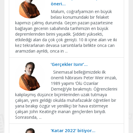
öneri…
Malum, coğrafyamızın en büyük
belası konumundaki bir felaket
kapımızı çalmış durumda. Geçen pazarı pazartesine
bağlayan gecenin sabahında tarihimizin en büyük
depremlerinden birini yaşadık. Şiddeti yüksekti,
etkilediği alan da çok çok genişti. 10 ili içine alan ve iki
kez tekrarlanan devasa sarsıntılarla birlikte onca can
aramızdan ayrıldı, onca in
...
‘Gerçekler Isırır’…
Sinemasal belleğimizdeki ilk
önemli hâtırasını Peter Weir imzalı,
1989 yapımı ‘Ölü Ozanlar
Derneği’yle bırakmıştı. Öğrencilerini
kalıplaşmış düşünce biçimlerinden uzak tutmaya
çalışan, yeni geldiği okulda muhafazakâr öğretileri bir
yana bırakıp özgür ve yenilikçi bir hava estirmeye
çalışan John Keating’e inanan gençlerden biriydi.
Sonrasında,
...
‘Katar 2022’ bitiyor…