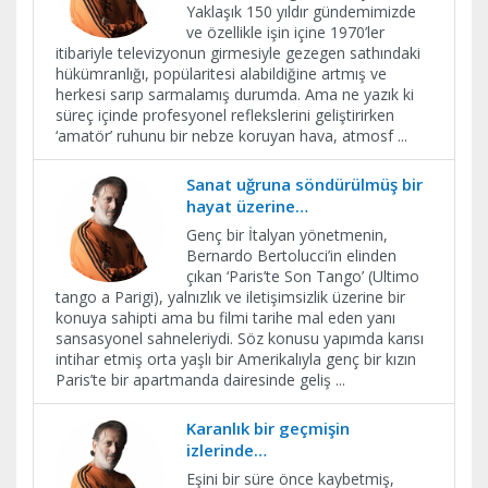
Yaklaşık 150 yıldır gündemimizde
ve özellikle işin içine 1970’ler
itibariyle televizyonun girmesiyle gezegen sathındaki
hükümranlığı, popülaritesi alabildiğine artmış ve
herkesi sarıp sarmalamış durumda. Ama ne yazık ki
süreç içinde profesyonel reflekslerini geliştirirken
‘amatör’ ruhunu bir nebze koruyan hava, atmosf
...
Sanat uğruna söndürülmüş bir
hayat üzerine…
Genç bir İtalyan yönetmenin,
Bernardo Bertolucci’in elinden
çıkan ‘Paris’te Son Tango’ (Ultimo
tango a Parigi), yalnızlık ve iletişimsizlik üzerine bir
konuya sahipti ama bu filmi tarihe mal eden yanı
sansasyonel sahneleriydi. Söz konusu yapımda karısı
intihar etmiş orta yaşlı bir Amerikalıyla genç bir kızın
Paris’te bir apartmanda dairesinde geliş
...
Karanlık bir geçmişin
izlerinde…
Eşini bir süre önce kaybetmiş,