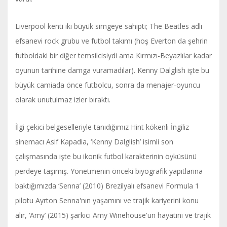
Liverpool kenti iki büyük simgeye sahipti; The Beatles adlı
efsanevi rock grubu ve futbol takımı (hoş Everton da şehrin
futboldaki bir diğer temsilcisiydi ama Kırmızı-Beyazlılar kadar
oyunun tarihine damga vuramadılar). Kenny Dalglish işte bu
büyük camiada önce futbolcu, sonra da menajer-oyuncu
olarak unutulmaz izler bıraktı.
İlgi çekici belgeselleriyle tanıdığımız Hint kökenli İngiliz
sinemacı Asif Kapadia, ‘Kenny Dalglish’ isimli son
çalışmasında işte bu ikonik futbol karakterinin öyküsünü
perdeye taşımış. Yönetmenin önceki biyografik yapıtlarına
baktığımızda ‘Senna’ (2010) Brezilyalı efsanevi Formula 1
pilotu Ayrton Senna'nın yaşamını ve trajik kariyerini konu
alır, ‘Amy’ (2015) şarkıcı Amy Winehouse'un hayatını ve trajik