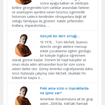
sonra ayağa kalkan ve zekâsıyla
birlikte gezegendeki tüm varlıklar arasındaki farkının
ve avantajının ayırdına varan türümüz egemenlik
histerisini sadece kendinden olmayanlara değil ait
olduğu familyaya da gösterir. Kabile şeflerinden
krallara, imparatorlara,
...
Gerçek bir dert ortağı…
Yıl 1976… Tom Michell, Buenos
Aires’te zengin ailelere mensup
erkek çocuklarının eğitim gördüğü
bir kolejde İngilizce öğretmeni
olarak göreve başlar. Dönem bir hayli karışıktır ve
onun okula adım atmasından kısa bir süre sonra
askeri darbe olur. Güney Amerika coğrafyasında daha
önce fazlasıyla çalışmış olan Michell, okuldaki Fin
kökenli bir başka ö
...
Peki ama sizin o topraklarda
ne işiniz var?
Amerikan donanmasına ait bir grup
asker, 2006’da, Irak’taki Ramadi