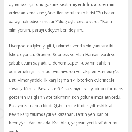
oynaması için onu gözüne kestirmişlerdi. İmza töreninin
ardından kendisine yöneltilen sorulardan birisi “Bu kadar
parayı hak ediyor musun?”du. Şöyle cevap verdi: “Bunu
bilmiyorum, parayı ödeyen ben değilim…”
Liverpool’da işler iyi gitti, takımda kendisinin yanı sıra iki
İskoç oyuncu, Graeme Souness ve Alan Hansen vardı ve
çabuk uyum sağladı. O dönem Süper Kupa’nın sahibini
belirlemek için iki maç oynanıyordu ve rakipleri Hamburg’tu.
Batı Almanya’daki ilk karşılaşma 1-1 biterken evlerindeki
rövanşı Kırmızı-Beyazlılar 6-0 kazanıyor ve iyi bir performans
gösteren Dalglish 88’te takımının son golüne imza atıyordu.
Bu aynı zamanda bir değişiminin de ifadesiydi; eski kral
Kevin karşı takımdaydı ve kazanan, tahtın yeni sahibi
Kenny’ydi. Yani ortada ‘Kral öldü, yaşasın yeni kral’ durumu
vardı.