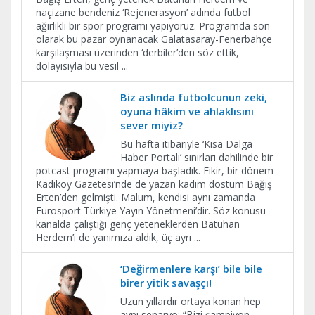
naçizane bendeniz ‘Rejenerasyon’ adında futbol
ağırlıklı bir spor programı yapıyoruz. Programda son
olarak bu pazar oynanacak Galatasaray-Fenerbahçe
karşılaşması üzerinden ‘derbiler’den söz ettik,
dolayısıyla bu vesil
...
Biz aslında futbolcunun zeki,
oyuna hâkim ve ahlaklısını
sever miyiz?
Bu hafta itibariyle ‘Kısa Dalga
Haber Portalı’ sınırları dahilinde bir
potcast programı yapmaya başladık. Fikir, bir dönem
Kadıköy Gazetesi’nde de yazan kadim dostum Bağış
Erten’den gelmişti. Malum, kendisi aynı zamanda
Eurosport Türkiye Yayın Yönetmeni’dir. Söz konusu
kanalda çalıştığı genç yeteneklerden Batuhan
Herdem’i de yanımıza aldık, üç ayrı
...
‘Değirmenlere karşı’ bile bile
birer yitik savaşçı!
Uzun yıllardır ortaya konan hep
aynı senaryo; “Bizi şampiyon