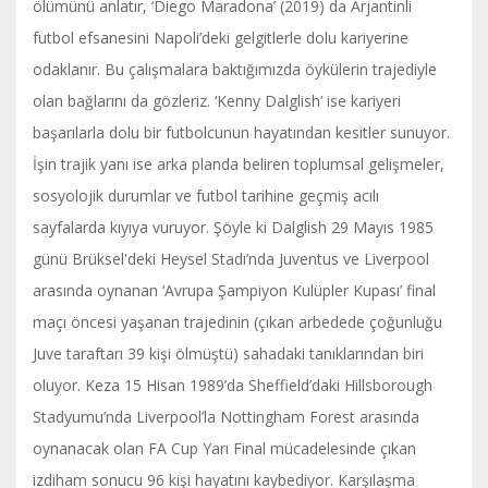
ölümünü anlatır, ‘Diego Maradona’ (2019) da Arjantinli
futbol efsanesini Napoli’deki gelgitlerle dolu kariyerine
odaklanır. Bu çalışmalara baktığımızda öykülerin trajediyle
olan bağlarını da gözleriz. ‘Kenny Dalglish’ ise kariyeri
başarılarla dolu bir futbolcunun hayatından kesitler sunuyor.
İşin trajik yanı ise arka planda beliren toplumsal gelişmeler,
sosyolojik durumlar ve futbol tarihine geçmiş acılı
sayfalarda kıyıya vuruyor. Şöyle ki Dalglish 29 Mayıs 1985
günü Brüksel'deki Heysel Stadı’nda Juventus ve Liverpool
arasında oynanan ‘Avrupa Şampiyon Kulüpler Kupası’ final
maçı öncesi yaşanan trajedinin (çıkan arbedede çoğunluğu
Juve taraftarı 39 kişi ölmüştü) sahadaki tanıklarından biri
oluyor. Keza 15 Hisan 1989’da Sheffield’daki Hillsborough
Stadyumu’nda Liverpool’la Nottingham Forest arasında
oynanacak olan FA Cup Yarı Final mücadelesinde çıkan
izdiham sonucu 96 kişi hayatını kaybediyor. Karşılaşma