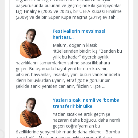
başvurusunda bulunan ve geçmişinde iki Şampiyonlar
Ligi Finali’yle (2005 ve 2023), bir UEFA Kupası Finali’ne
(2009) ve de bir ‘Süper Kupa maçı’na (2019) ev sah
...
Festivallerin mevsimsel
haritası…
Malum, doğanın klasik
ritüellerinden biridir; kış “Benden bu
yıllık bu kadar” diyerek ayrılık
hazırlıklarını tamamlarken sahne sırası ilkbahara
geçer. Bu aşamada hayat yeni bir ritm kazanır,
bitkiler, hayvanlar, insanlar, yani bütün varlıklar adeta
‘derin bir uyku’dan uyanır, etraf gözle görülür bir
şekilde sanki yeniden canlanır, filizlenir. İşte
...
Yazları sıcak, nemli ve ‘bomba
transferli’ bir ülke!
Yazları sıcak ve artık geçmişe
nazaran daha boğucu, daha nemli
geçen coğrafyamızın bu
özelliklerine yepyeni bir madde daha eklendi: ‘Bomba
transferli’… Naçizane geçen ayki yazımda Balkan