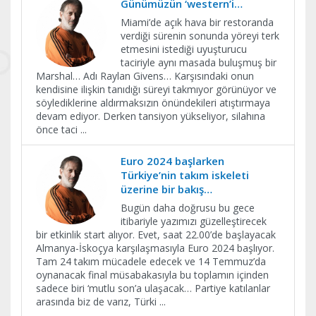
Günümüzün ‘western’i…
Miami’de açık hava bir restoranda
verdiği sürenin sonunda yöreyi terk
etmesini istediği uyuşturucu
taciriyle aynı masada buluşmuş bir
Marshal… Adı Raylan Givens… Karşısındaki onun
kendisine ilişkin tanıdığı süreyi takmıyor görünüyor ve
söylediklerine aldırmaksızın önündekileri atıştırmaya
devam ediyor. Derken tansiyon yükseliyor, silahına
önce taci
...
Euro 2024 başlarken
Türkiye’nin takım iskeleti
üzerine bir bakış…
Bugün daha doğrusu bu gece
itibariyle yazımızı güzelleştirecek
bir etkinlik start alıyor. Evet, saat 22.00’de başlayacak
Almanya-İskoçya karşılaşmasıyla Euro 2024 başlıyor.
Tam 24 takım mücadele edecek ve 14 Temmuz’da
oynanacak final müsabakasıyla bu toplamın içinden
sadece biri ‘mutlu son’a ulaşacak… Partiye katılanlar
arasında biz de varız, Türki
...