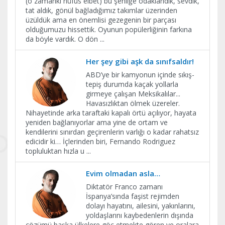
(o zamanki nüfus elbet) bu şenliğe odaklandık, sevdik,
tat aldık, gönül bağladığımız takımlar üzerinden
üzüldük ama en önemlisi gezegenin bir parçası
olduğumuzu hissettik. Oyunun popülerliğinin farkına
da böyle vardık. O dön
...
Her şey gibi aşk da sınıfsaldır!
ABD’ye bir kamyonun içinde sıkış-
tepiş durumda kaçak yollarla
girmeye çalışan Meksikalılar...
Havasızlıktan ölmek üzereler.
Nihayetinde arka taraftaki kapalı örtü açılıyor, hayata
yeniden bağlanıyorlar ama yine de ortam ve
kendilerini sınırdan geçirenlerin varlığı o kadar rahatsız
edicidir ki… İçlerinden biri, Fernando Rodriguez
topluluktan hızla u
...
Evim olmadan asla…
Diktatör Franco zamanı
İspanya’sında faşist rejimden
dolayı hayatını, ailesini, yakınlarını,
yoldaşlarını kaybedenlerin dışında
çözümü başka ülkelere göç etmekte gören ve oralara