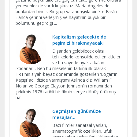
yerleşenler de vardı kuşkusuz. Maria Angeles de
bunlardan biridir. Bir grup vatandaşıyla birlikte Fas’ın
Tanca şehrini yerleşmiş ve hayatının büyük bir
bölümünü geçirdiği
...
Kapitalizm gelecekte de
peşimizi bırakmayacak!
Dışarıdan gelebilecek olası
tehlikelerle konsolide edilen kitleler
ve bu sayede ayakta kalan
iktidarlar… Ben bu meselenin farkına ilk olarak
TRT’nin siyah-beyaz döneminde gösterilen ‘Logan’ın
Kaçışı’ adlı dizide varmıştım! Aslında dizi William F.
Nolan ve George Clayton Johnson’ın romanından
çekilmiş 1976 tarihli bir filmin seriye dönüştürülmüş
hal
...
Geçmişten günümüze
mesajlar…
Bazı filmler sanatsal yanları,
sinematografik özellikleri, ufuk
açıcı yanları, üslup farklılıklarından