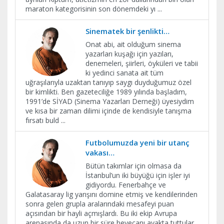
maraton kategorisinin son dönemdeki yı
...
Sinematek bir şenlikti…
Onat abi, ait olduğum sinema
yazarları kuşağı için yazıları,
denemeleri, şiirleri, öyküleri ve tabii
ki yedinci sanata ait tüm
uğraşılarıyla uzaktan tanıyıp saygı duyduğumuz özel
bir kimlikti. Ben gazeteciliğe 1989 yılında başladım,
1991’de SİYAD (Sinema Yazarları Derneği) üyesiydim
ve kısa bir zaman dilimi içinde de kendisiyle tanışma
fırsatı buld
...
Futbolumuzda yeni bir utanç
vakası…
Bütün takımlar için olmasa da
İstanbul’un iki büyüğü için işler iyi
gidiyordu. Fenerbahçe ve
Galatasaray lig yarışını domine etmiş ve kendilerinden
sonra gelen grupla aralarındaki mesafeyi puan
açısından bir hayli açmışlardı. Bu iki ekip Avrupa
arenasında da uzun bir süre heyecanı ayakta tuttular.