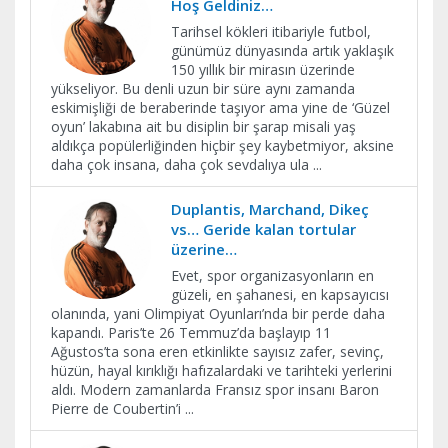
Hoş Geldiniz…
Tarihsel kökleri itibariyle futbol,
günümüz dünyasında artık yaklaşık
150 yıllık bir mirasın üzerinde
yükseliyor. Bu denli uzun bir süre aynı zamanda
eskimişliği de beraberinde taşıyor ama yine de ‘Güzel
oyun’ lakabına ait bu disiplin bir şarap misali yaş
aldıkça popülerliğinden hiçbir şey kaybetmiyor, aksine
daha çok insana, daha çok sevdalıya ula
...
Duplantis, Marchand, Dikeç
vs… Geride kalan tortular
üzerine…
Evet, spor organizasyonların en
güzeli, en şahanesi, en kapsayıcısı
olanında, yani Olimpiyat Oyunları’nda bir perde daha
kapandı. Paris’te 26 Temmuz’da başlayıp 11
Ağustos’ta sona eren etkinlikte sayısız zafer, sevinç,
hüzün, hayal kırıklığı hafızalardaki ve tarihteki yerlerini
aldı. Modern zamanlarda Fransız spor insanı Baron
Pierre de Coubertin’i
...