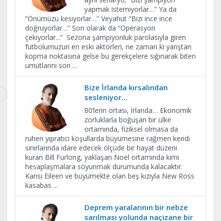
yapmak istemiyorlar…” Ya da
“Önümüzü kesiyorlar…” Veyahut “Bizi ince ince
doğruyorlar…” Son olarak da “Operasyon
çekiyorlar...” Sezona şampiyonluk parolasıyla giren
futbolumuzun en eski aktörleri, ne zaman ki yarıştan
kopma noktasına gelse bu gerekçelere sığınarak biten
umutlarını son
...
Bize İrlanda kırsalından
sesleniyor…
80’lerin ortası, İrlanda… Ekonomik
zorluklarla boğuşan bir ülke
ortamında, fiziksel olmasa da
ruhen yıpratıcı koşullarda büyümesine rağmen kendi
sınırlarında idare edecek ölçüde bir hayat düzeni
kuran Bill Furlong, yaklaşan Noel ortamında kimi
hesaplaşmalara soyunmak durumunda kalacaktır.
Karısı Eileen ve büyümekte olan beş kızıyla New Ross
kasabas
...
Deprem yaralarının bir nebze
sarılması yolunda naçizane bir