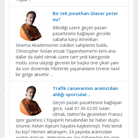
Bir tek Jonathan Glazer yeter
mi?
Bilindiği üzere geçen pazarı
pazartesine bağlayan gecede
sabaha karşı Amerikan
Sinema Akademisi’nin ödülleri sahiplerini buldu.
Christopher Nolan imzalı ‘Oppenheimer’ın kimi ana
dallar da dahil olmak üzere tam yedi kategoride
mutlu sona ulaştığı gecenin bir başka öne çıkan yanı
da son dönemde Filistin’de yaşananların törene nasıl
bir gölge aksettir
...
Trafik canavarının aramızdan
aldığı sporcular…
Geçen pazarı pazartesine bağlayan
gece, saat 01.30-02.00 suları
olmalı, twitter’da gezinirken Fransız
spor gazetesi L’Equipe’in hesabından bir haber düştü
önüme; Kelvin Kiptum hayatını kaybetmişti. Peki kimdi
bu kişi? Hemen aktarayım; 24 yaşında aramızdan
ayrılan Kiptum, atletizmin en zor dallarından biri olan