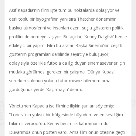
Asif Kapadia’nın filmi işte tüm bu noktalarda dolaşıyor ve
derli toplu bir biyografinin yanı sıra Thatcher döneminin
baskıcı atmosferini ve insanları ezen, suçlu gösteren politik
profilini de perdeye taşıyor. Bu açıdan ‘Kenny Dalglish’ bence
etkileyici bir yapım. Film bu aralar ‘Başka Sinema’nın çeşitli
gösterim programları dahilinde seyirciyle buluşuyor,
dolayısıyla özellikle futbola da ilgi duyan sinemaseverler için
mutlaka görülmesi gereken bir çalışma. ‘Dünya Kupası’
sürerken salonun yolunu tutar mısınız bilemem ama
gördüğünüz yerde ‘Kaçırmayın’ derim…
Yönettmen Kapadia ise filmine ilişkin şunları söylemiş:
“Londra’nın yoksul bir bölgesinde büyüdüm ve en sevdiğim
takım Liverpool’du. Kenny benim ilk kahramanımdı.
Duvarımda onun posteri vardı. Ama film onun ötesine geçti