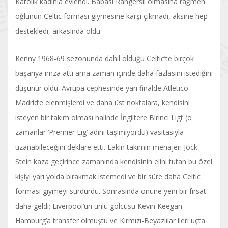
Katolik kadınla evlendi. Babası Rangerslı olmasına rağmen
oğlunun Celtic forması giymesine karşı çıkmadı, aksine hep
destekledi, arkasında oldu.
Kenny 1968-69 sezonunda dahil olduğu Celtic’te birçok
başarıya imza attı ama zaman içinde daha fazlasını istediğini
düşünür oldu. Avrupa cephesinde yarı finalde Atletico
Madrid’e elenmişlerdi ve daha üst noktalara, kendisini
isteyen bir takım olması halinde İngiltere Birinci Ligi’ (o
zamanlar ‘Premier Lig’ adını taşımıyordu) vasıtasıyla
uzanabileceğini deklare etti. Lakin takımın menajeri Jock
Stein kaza geçirince zamanında kendisinin elini tutan bu özel
kişiyi yarı yolda bırakmak istemedi ve bir süre daha Celtic
forması giymeyi sürdürdü. Sonrasında önüne yeni bir fırsat
daha geldi; Liverpool’un ünlü golcüsü Kevin Keegan
Hamburg’a transfer olmuştu ve Kırmızı-Beyazlılar ileri uçta