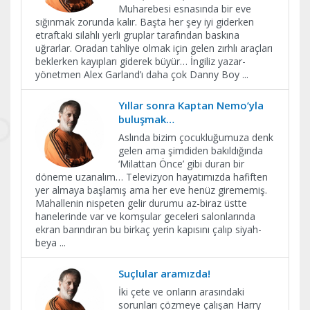
Muharebesi esnasında bir eve
sığınmak zorunda kalır. Başta her şey iyi giderken
etraftaki silahlı yerli gruplar tarafından baskına
uğrarlar. Oradan tahliye olmak için gelen zırhlı araçları
beklerken kayıpları giderek büyür… İngiliz yazar-
yönetmen Alex Garland’ı daha çok Danny Boy
...
Yıllar sonra Kaptan Nemo’yla
buluşmak…
Aslında bizim çocukluğumuza denk
gelen ama şimdiden bakıldığında
‘Milattan Önce’ gibi duran bir
döneme uzanalım… Televizyon hayatımızda hafiften
yer almaya başlamış ama her eve henüz girememiş.
Mahallenin nispeten gelir durumu az-biraz üstte
hanelerinde var ve komşular geceleri salonlarında
ekran barındıran bu birkaç yerin kapısını çalıp siyah-
beya
...
Suçlular aramızda!
İki çete ve onların arasındaki
sorunları çözmeye çalışan Harry