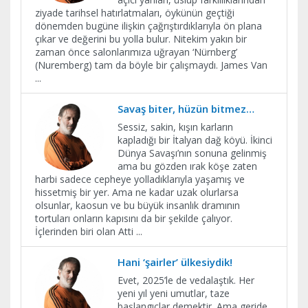
ziyade tarihsel hatırlatmaları, öykünün geçtiği
dönemden bugüne ilişkin çağrıştırdıklarıyla ön plana
çıkar ve değerini bu yolla bulur. Nitekim yakın bir
zaman önce salonlarımıza uğrayan ‘Nürnberg’
(Nuremberg) tam da böyle bir çalışmaydı. James Van
...
Savaş biter, hüzün bitmez…
Sessiz, sakin, kışın karların
kapladığı bir İtalyan dağ köyü. İkinci
Dünya Savaşı’nın sonuna gelinmiş
ama bu gözden ırak köşe zaten
harbi sadece cepheye yolladıklarıyla yaşamış ve
hissetmiş bir yer. Ama ne kadar uzak olurlarsa
olsunlar, kaosun ve bu büyük insanlık dramının
tortuları onların kapısını da bir şekilde çalıyor.
İçlerinden biri olan Atti
...
Hani ‘şairler’ ülkesiydik!
Evet, 2025’le de vedalaştık. Her
yeni yıl yeni umutlar, taze
başlangıçlar demektir. Ama geride