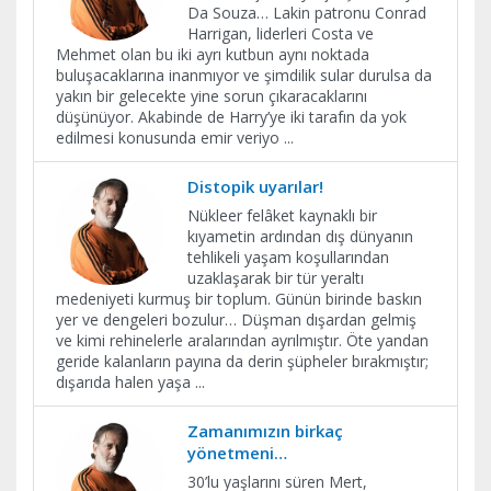
Da Souza… Lakin patronu Conrad
Harrigan, liderleri Costa ve
Mehmet olan bu iki ayrı kutbun aynı noktada
buluşacaklarına inanmıyor ve şimdilik sular durulsa da
yakın bir gelecekte yine sorun çıkaracaklarını
düşünüyor. Akabinde de Harry’ye iki tarafın da yok
edilmesi konusunda emir veriyo
...
Distopik uyarılar!
Nükleer felâket kaynaklı bir
kıyametin ardından dış dünyanın
tehlikeli yaşam koşullarından
uzaklaşarak bir tür yeraltı
medeniyeti kurmuş bir toplum. Günün birinde baskın
yer ve dengeleri bozulur… Düşman dışardan gelmiş
ve kimi rehinelerle aralarından ayrılmıştır. Öte yandan
geride kalanların payına da derin şüpheler bırakmıştır;
dışarıda halen yaşa
...
Zamanımızın birkaç
yönetmeni…
30’lu yaşlarını süren Mert,