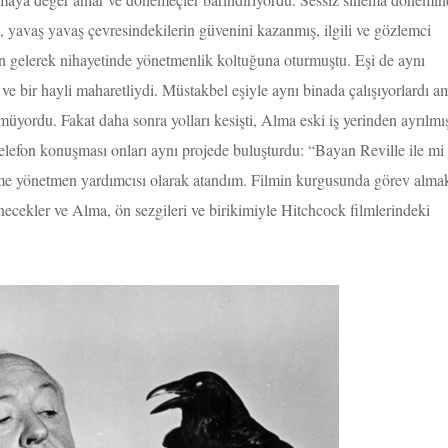
ş, yavaş yavaş çevresindekilerin güvenini kazanmış, ilgili ve gözlemci
ten gelerek nihayetinde yönetmenlik koltuğuna oturmuştu. Eşi de aynı
e bir hayli maharetliydi. Müstakbel eşiyle aynı binada çalışıyorlardı a
müyordu. Fakat daha sonra yolları kesişti, Alma eski iş yerinden ayrılmı
 telefon konuşması onları aynı projede buluşturdu: “Bayan Reville ile mi
me yönetmen yardımcısı olarak atandım. Filmin kurgusunda görev alma
necekler ve Alma, ön sezgileri ve birikimiyle Hitchcock filmlerindeki
Haftanın Sinevizyonu
Haftanın Pusulası