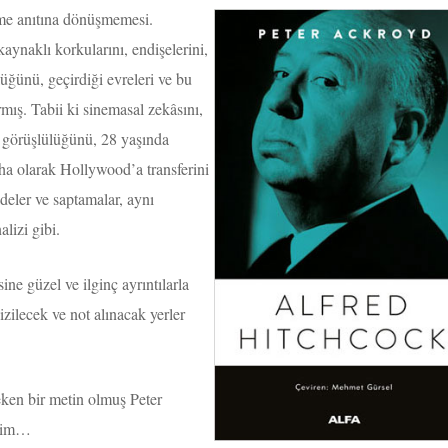
eme anıtına dönüşmemesi.
ynaklı korkularını, endişelerini,
üğünü, geçirdiği evreleri ve bu
rmış. Tabii ki sinemasal zekâsını,
i görüşlülüğünü, 28 yaşında
eha olarak Hollywood’a transferini
eler ve saptamalar, aynı
lizi gibi.
sine güzel ve ilginç ayrıntılarla
zilecek ve not alınacak yerler
ken bir metin olmuş Peter
irim…