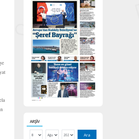
ye
yat
ela
in
ARŞİV
Ara