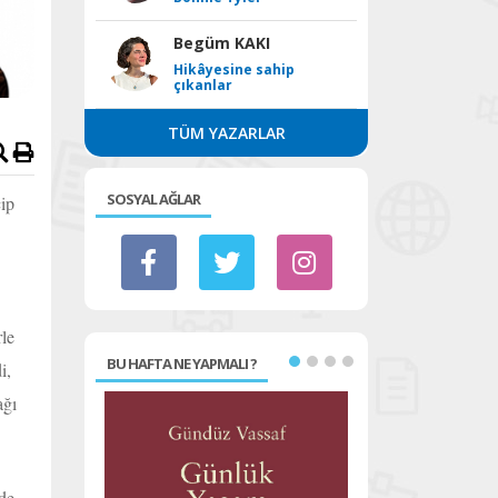
Begüm KAKI
Hikâyesine sahip
çıkanlar
TÜM YAZARLAR
SOSYAL AĞLAR
çip
rle
BU HAFTA NE YAPMALI ?
i,
ağı
de