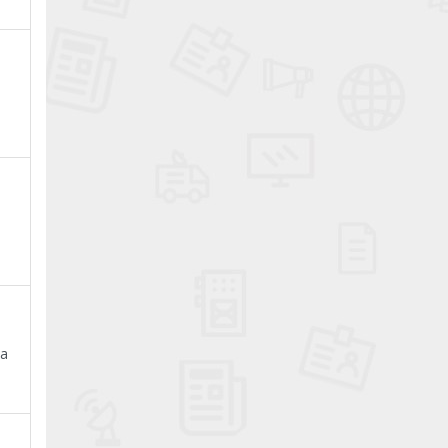
a
.
na