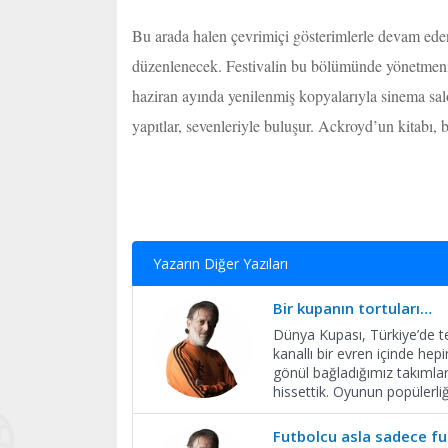
Bu arada halen çevrimiçi gösterimlerle devam eden
düzenlenecek. Festivalin bu bölümünde yönetmenin
haziran ayında yenilenmiş kopyalarıyla sinema salo
yapıtlar, sevenleriyle buluşur. Ackroyd’un kitabı,
Yazarın Diğer Yazıları
Bir kupanın tortuları…
Dünya Kupası, Türkiye’de te
kanallı bir evren içinde hep
gönül bağladığımız takımla
hissettik. Oyunun popülerli
Futbolcu asla sadece fu