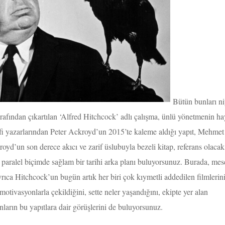
Bütün bunları ni
rafından çıkartılan ‘Alfred Hitchcock’ adlı çalışma, ünlü yönetmenin ha
rafi yazarlarından Peter Ackroyd’un 2015’te kaleme aldığı yapıt, Mehmet
royd’un son derece akıcı ve zarif üslubuyla bezeli kitap, referans olacak
 paralel biçimde sağlam bir tarihi arka planı buluyorsunuz. Burada, mes
yrıca Hitchcock’un bugün artık her biri çok kıymetli addedilen filmlerin
r motivasyonlarla çekildiğini, sette neler yaşandığını, ekipte yer alan
onların bu yapıtlara dair görüşlerini de buluyorsunuz.