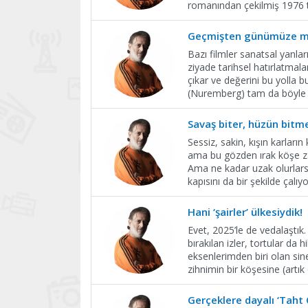
romanından çekilmiş 1976 ta
Geçmişten günümüze m
Bazı filmler sanatsal yanları
ziyade tarihsel hatırlatmala
çıkar ve değerini bu yolla 
(Nuremberg) tam da böyle 
Savaş biter, hüzün bit
Sessiz, sakin, kışın karları
ama bu gözden ırak köşe za
Ama ne kadar uzak olurlarsa
kapısını da bir şekilde çalıyo
Hani ‘şairler’ ülkesiydik!
Evet, 2025’le de vedalaştık
bırakılan izler, tortular da
eksenlerimden biri olan si
zihnimin bir köşesine (artı
Gerçeklere dayalı ‘Taht