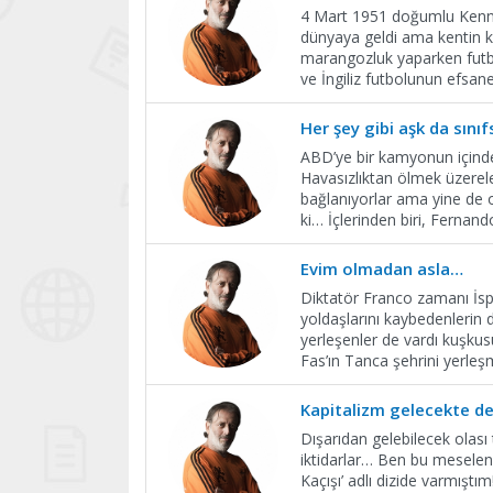
4 Mart 1951 doğumlu Kenn
dünyaya geldi ama kentin k
marangozluk yaparken futbol
ve İngiliz futbolunun efsa
Her şey gibi aşk da sınıfs
ABD’ye bir kamyonun içinde 
Havasızlıktan ölmek üzerele
bağlanıyorlar ama yine de or
ki… İçlerinden biri, Fernan
Evim olmadan asla…
Diktatör Franco zamanı İspan
yoldaşlarını kaybedenlerin
yerleşenler de vardı kuşkusu
Fas’ın Tanca şehrini yerleş
Kapitalizm gelecekte de
Dışarıdan gelebilecek olası 
iktidarlar… Ben bu meseleni
Kaçışı’ adlı dizide varmıştı