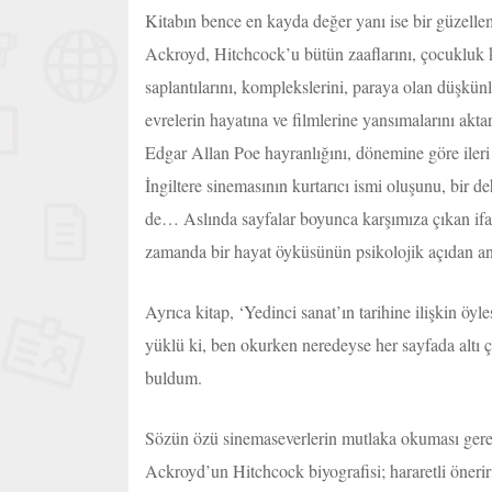
Kitabın bence en kayda değer yanı ise bir güzell
Ackroyd, Hitchcock’u bütün zaaflarını, çocukluk ka
saplantılarını, komplekslerini, paraya olan düşkünl
evrelerin hayatına ve filmlerine yansımalarını akta
Edgar Allan Poe hayranlığını, dönemine göre iler
İngiltere sinemasının kurtarıcı ismi oluşunu, bir d
de… Aslında sayfalar boyunca karşımıza çıkan ifad
zamanda bir hayat öyküsünün psikolojik açıdan ana
Ayrıca kitap, ‘Yedinci sanat’ın tarihine ilişkin öyle
yüklü ki, ben okurken neredeyse her sayfada altı çi
buldum.
Sözün özü sinemaseverlerin mutlaka okuması gere
Ackroyd’un Hitchcock biyografisi; hararetli öner