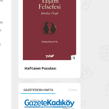
ma
ş,
k
Haftanın Pusulası
Haftanın Pusul
GAZETE'DE BU HAFTA
Tümü