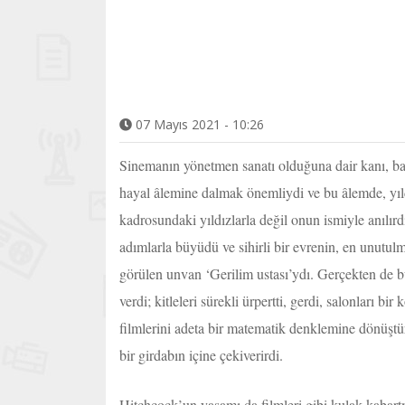
07 Mayıs 2021 - 10:26
Sinemanın yönetmen sanatı olduğuna dair kanı, ba
hayal âlemine dalmak önemliydi ve bu âlemde, yıld
kadrosundaki yıldızlarla değil onun ismiyle anılır
adımlarla büyüdü ve sihirli bir evrenin, en unutulm
görülen unvan ‘Gerilim ustası’ydı. Gerçekten de bu
verdi; kitleleri sürekli ürpertti, gerdi, salonları
filmlerini adeta bir matematik denklemine dönüştü
bir girdabın içine çekiverirdi.
Hitchcock’un yaşamı da filmleri gibi kulak kabar