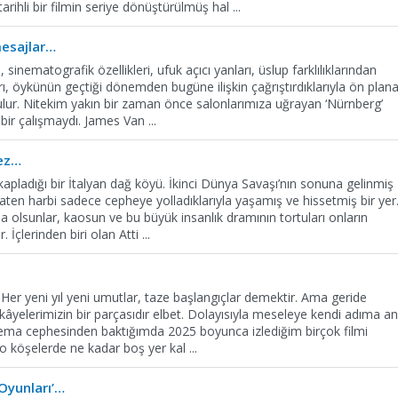
rihli bir filmin seriye dönüştürülmüş hal
...
esajlar…
, sinematografik özellikleri, ufuk açıcı yanları, üslup farklılıklarından
rı, öykünün geçtiği dönemden bugüne ilişkin çağrıştırdıklarıyla ön plan
bulur. Nitekim yakın bir zaman önce salonlarımıza uğrayan ‘Nürnberg’
bir çalışmaydı. James Van
...
mez…
n kapladığı bir İtalyan dağ köyü. İkinci Dünya Savaşı’nın sonuna gelinmiş
ten harbi sadece cepheye yolladıklarıyla yaşamış ve hissetmiş bir yer
 olsunlar, kaosun ve bu büyük insanlık dramının tortuları onların
r. İçlerinden biri olan Atti
...
. Her yeni yıl yeni umutlar, taze başlangıçlar demektir. Ama geride
 hikâyelerimizin bir parçasıdır elbet. Dolayısıyla meseleye kendi adıma a
nema cephesinden baktığımda 2025 boyunca izlediğim birçok filmi
k o köşelerde ne kadar boş yer kal
...
 Oyunları’…