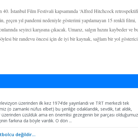
 40. İstanbul Film Festivali kapsamında ‘Alfred Hitchcock retrospektifi
, geçen yıl pandemi nedeniyle gösterimi yapılamayan 15 renkli filmi,
nlarında seyirci karşısına çıkacak. Umarız, salgın hızını kaybeder ve b
 böylesi bir randevu öncesi için de iyi bir kaynak, sağlam bir yol göste
levizyon üzerinden ilk kez 1974’de yayınlandı ve TRT merkezli tek
imiz (o zamanki nüfus elbet) bu şenliğe odaklandık, sevdik, tat aldık,
r üzerinden üzüldük ama en önemlisi gezegenin bir parçası olduğumu
ğinin farkına da böyle vardık. O dön
...
tbolcu değildir…