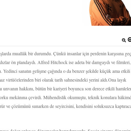
şlarda muallâk bir durumdu. Çünkü insanlar için perdenin karşısına ge
ızlar ön plandaydı. Alfred Hitchock ise adeta bir damgaydı ve filmleri,
dı. Yedinci sanatın gelişme çağında o da benzer şekilde küçük ama etkili
az virtüözlerinden biri olarak tarih sahnesindeki yerini aldı.Ona layık
 unvanın hakkını, bütün bir kariyeri boyunca son derece etkili hamlele
 bir korku mekânına çevirdi. Mühendislik okumuştu, teknik konulara hâkimd
rür ve çözümünü sunarken de seyircisini, kendisini soluksuzca kaptırac
tmaya değer anlar ve dönemeçler barındırıyordu. Sessiz sinema dönemin