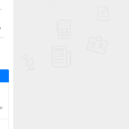
’
u
rici…
zu