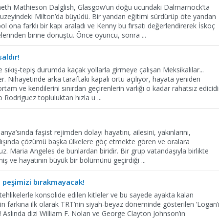
eth Mathieson Dalglish, Glasgow’un doğu ucundaki Dalmarnock’ta
uzeyindeki Milton’da büyüdü. Bir yandan eğitimi sürdürüp öte yandan
 ona farklı bir kapı araladı ve Kenny bu fırsatı değerlendirerek İskoç
nelerinden birine dönüştü. Önce oyuncu, sonra
...
aldır!
sıkış-tepiş durumda kaçak yollarla girmeye çalışan Meksikalılar...
r. Nihayetinde arka taraftaki kapalı örtü açılıyor, hayata yeniden
tam ve kendilerini sınırdan geçirenlerin varlığı o kadar rahatsız edicidi
do Rodriguez topluluktan hızla u
...
ya’sında faşist rejimden dolayı hayatını, ailesini, yakınlarını,
 dışında çözümü başka ülkelere göç etmekte gören ve oralara
z. Maria Angeles de bunlardan biridir. Bir grup vatandaşıyla birlikte
miş ve hayatının büyük bir bölümünü geçirdiği
...
 peşimizi bırakmayacak!
tehlikelerle konsolide edilen kitleler ve bu sayede ayakta kalan
n farkına ilk olarak TRT’nin siyah-beyaz döneminde gösterilen ‘Logan’
m! Aslında dizi William F. Nolan ve George Clayton Johnson’ın