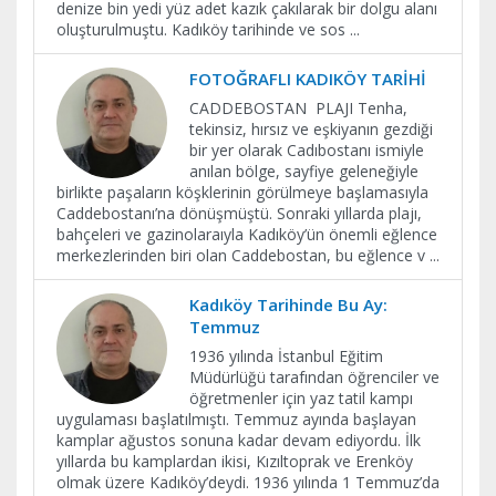
denize bin yedi yüz adet kazık çakılarak bir dolgu alanı
oluşturulmuştu. Kadıköy tarihinde ve sos
...
FOTOĞRAFLI KADIKÖY TARİHİ
CADDEBOSTAN PLAJI Tenha,
tekinsiz, hırsız ve eşkiyanın gezdiği
bir yer olarak Cadıbostanı ismiyle
anılan bölge, sayfiye geleneğiyle
birlikte paşaların köşklerinin görülmeye başlamasıyla
Caddebostanı’na dönüşmüştü. Sonraki yıllarda plajı,
bahçeleri ve gazinolaraıyla Kadıköy’ün önemli eğlence
merkezlerinden biri olan Caddebostan, bu eğlence v
...
Kadıköy Tarihinde Bu Ay:
Temmuz
1936 yılında İstanbul Eğitim
Müdürlüğü tarafından öğrenciler ve
öğretmenler için yaz tatil kampı
uygulaması başlatılmıştı. Temmuz ayında başlayan
kamplar ağustos sonuna kadar devam ediyordu. İlk
yıllarda bu kamplardan ikisi, Kızıltoprak ve Erenköy
olmak üzere Kadıköy’deydi. 1936 yılında 1 Temmuz’da