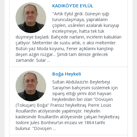
KADIKÖY’DE EYLÜL
"Artık Eylül girdi. Güneşin ışığı
turunculaşmaya, yaprakların
çöpleri, usâreleri azalarak kuruyup
inceleşmeye, hatta tek tük
düşmeye başladı. Bahçede narların, incirlerin kabukları
çatlıyor. Meltemler de sustu artık, o aksi meltemler.
Bütün yaz Moda koyunu, Fener açıklarını karıştırıp
deşen azgın rüzgar... Şimdi tam denize girilecek
zamandır. Sular
...
Boğa Heykeli
Sultan Abdülaziz’in Beylerbeyi
Sarayı’nın bahçesini süslemek için
sipariş ettiği yirmi dört hayvan
heykelinden biri olan “Dövüşen
(Tokuşan) Boğa” Fransız heykeltıraş Pierre Louis
Rouillard’ın atölyesinde yapılmıştır. Heykelin
kaidesinde Rouillard’ın atölyesinde çalışan heykeltıraş
Isidore Jules Bonheur’ün imzası ve 1864 tarihi
bulunur. “Dövüşen
...