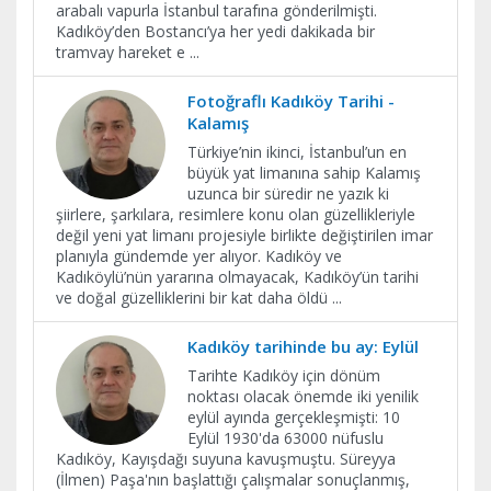
arabalı vapurla İstanbul tarafına gönderilmişti.
Kadıköy’den Bostancı’ya her yedi dakikada bir
tramvay hareket e
...
Fotoğraflı Kadıköy Tarihi -
Kalamış
Türkiye’nin ikinci, İstanbul’un en
büyük yat limanına sahip Kalamış
uzunca bir süredir ne yazık ki
şiirlere, şarkılara, resimlere konu olan güzellikleriyle
değil yeni yat limanı projesiyle birlikte değiştirilen imar
planıyla gündemde yer alıyor. Kadıköy ve
Kadıköylü’nün yararına olmayacak, Kadıköy’ün tarihi
ve doğal güzelliklerini bir kat daha öldü
...
Kadıköy tarihinde bu ay: Eylül
Tarihte Kadıköy için dönüm
noktası olacak önemde iki yenilik
eylül ayında gerçekleşmişti: 10
Eylül 1930'da 63000 nüfuslu
Kadıköy, Kayışdağı suyuna kavuşmuştu. Süreyya
(İlmen) Paşa'nın başlattığı çalışmalar sonuçlanmış,