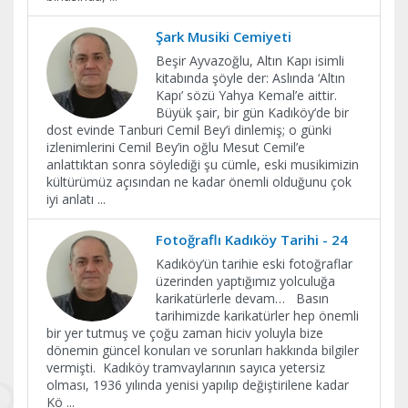
Şark Musiki Cemiyeti
Beşir Ayvazoğlu, Altın Kapı isimli
kitabında şöyle der: Aslında ‘Altın
Kapı’ sözü Yahya Kemal’e aittir.
Büyük şair, bir gün Kadıköy’de bir
dost evinde Tanburi Cemil Bey’i dinlemiş; o günki
izlenimlerini Cemil Bey’in oğlu Mesut Cemil’e
anlattıktan sonra söylediği şu cümle, eski musikimizin
kültürümüz açısından ne kadar önemli olduğunu çok
iyi anlatı
...
Fotoğraflı Kadıköy Tarihi - 24
Kadıköy’ün tarihie eski fotoğraflar
üzerinden yaptığımız yolculuğa
karikatürlerle devam… Basın
tarihimizde karikatürler hep önemli
bir yer tutmuş ve çoğu zaman hiciv yoluyla bize
dönemin güncel konuları ve sorunları hakkında bilgiler
vermişti. Kadıköy tramvaylarının sayıca yetersiz
olması, 1936 yılında yenisi yapılıp değiştirilene kadar
Kö
...