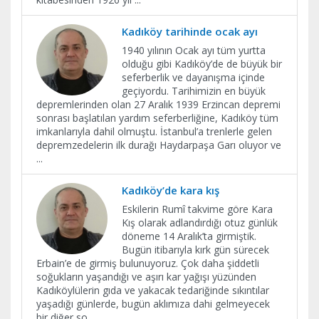
Kadıköy tarihinde ocak ayı
1940 yılının Ocak ayı tüm yurtta
olduğu gibi Kadıköy’de de büyük bir
seferberlik ve dayanışma içinde
geçiyordu. Tarihimizin en büyük
depremlerinden olan 27 Aralık 1939 Erzincan depremi
sonrası başlatılan yardım seferberliğine, Kadıköy tüm
imkanlarıyla dahil olmuştu. İstanbul’a trenlerle gelen
depremzedelerin ilk durağı Haydarpaşa Garı oluyor ve
...
Kadıköy’de kara kış
Eskilerin Rumî takvime göre Kara
Kış olarak adlandırdığı otuz günlük
döneme 14 Aralık’ta girmiştik.
Bugün itibarıyla kırk gün sürecek
Erbain’e de girmiş bulunuyoruz. Çok daha şiddetli
soğukların yaşandığı ve aşırı kar yağışı yüzünden
Kadıköylülerin gıda ve yakacak tedariğinde sıkıntılar
yaşadığı günlerde, bugün aklımıza dahi gelmeyecek
bir diğer so
...