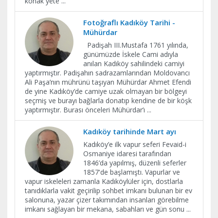
konak yete
...
Fotoğraflı Kadıköy Tarihi -
Mühürdar
Padişah III.Mustafa 1761 yılında,
günümüzde İskele Cami adıyla
anılan Kadıköy sahilindeki camiyi
yaptırmıştır. Padişahın sadrazamlarından Moldovancı
Ali Paşa’nın mührünü taşıyan Mühürdar Ahmet Efendi
de yine Kadıköy’de camiye uzak olmayan bir bölgeyi
seçmiş ve burayı bağlarla donatıp kendine de bir köşk
yaptırmıştır. Burası önceleri Mühürdar’ı
...
Kadıköy tarihinde Mart ayı
Kadıköy’e ilk vapur seferi Fevaid-i
Osmaniye idaresi tarafından
1846’da yapılmış, düzenli seferler
1857'de başlamıştı. Vapurlar ve
vapur iskeleleri zamanla Kadıköylüler için, dostlarla
tanıdıklarla vakit geçirilip sohbet imkanı bulunan bir ev
salonuna, yazar çizer takımından insanları görebilme
imkanı sağlayan bir mekana, sabahları ve gün sonu
...