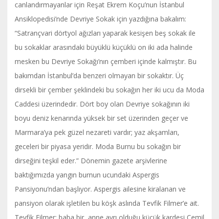
canlandırmayanlar için Reşat Ekrem Koçu’nun İstanbul
Ansiklopedisi’nde Devriye Sokak için yazdığına bakalım:
“Satrançvari dörtyol ağızları yaparak kesişen beş sokak ile
bu sokaklar arasındaki büyüklü küçüklü on iki ada halinde
mesken bu Devriye Sokağı’nın çemberi içinde kalmıştır. Bu
bakımdan İstanbul’da benzeri olmayan bir sokaktır. Üç
dirsekli bir çember şeklindeki bu sokağın her iki ucu da Moda
Caddesi üzerindedir. Dört boy olan Devriye sokağının iki
boyu deniz kenarında yüksek bir set üzerinden geçer ve
Marmara’ya pek güzel nezareti vardır; yaz akşamları,
geceleri bir piyasa yeridir. Moda Burnu bu sokağın bir
dirseğini teşkil eder.” Dönemin gazete arşivlerine
baktığımızda yangın burnun ucundaki Aspergis
Pansiyonu’ndan başlıyor. Aspergis ailesine kiralanan ve
pansiyon olarak işletilen bu köşk aslında Tevfik Filmer’e ait.
Tevfik Filmer; baba bir, anne ayrı olduğu küçük kardeşi Cemil