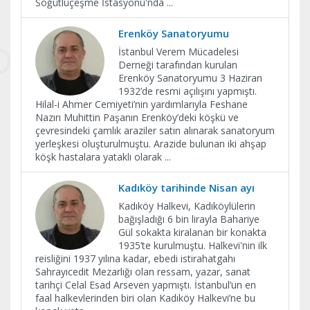
Söğütlüçeşme İstasyonu'nda
...
Erenköy Sanatoryumu
İstanbul Verem Mücadelesi
Derneği tarafından kurulan
Erenköy Sanatoryumu 3 Haziran
1932’de resmi açılışını yapmıştı.
Hilal-i Ahmer Cemiyeti’nin yardımlarıyla Feshane
Nazırı Muhittin Paşanın Erenköy’deki köşkü ve
çevresindeki çamlık araziler satın alınarak sanatoryum
yerleşkesi oluşturulmuştu. Arazide bulunan iki ahşap
köşk hastalara yataklı olarak
...
Kadıköy tarihinde Nisan ayı
Kadıköy Halkevi, Kadıköylülerin
bağışladığı 6 bin lirayla Bahariye
Gül sokakta kiralanan bir konakta
1935’te kurulmuştu. Halkevi'nin ilk
reisliğini 1937 yılına kadar, ebedi istirahatgahı
Sahrayıcedit Mezarlığı olan ressam, yazar, sanat
tarihçi Celal Esad Arseven yapmıştı. İstanbul’un en
faal halkevlerinden biri olan Kadıköy Halkevi’ne bu