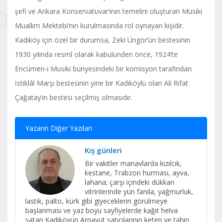
şefi ve Ankara Konservatuvar’ının temelini oluşturan Musiki
Muallim Mektebi’nin kurulmasında rol oynayan kişidir.
Kadıköy için özel bir durumsa, Zeki Üngör’ün bestesinin
1930 yılında resmî olarak kabulünden önce, 1924’te
Encümen-i Musiki bünyesindeki bir komisyon tarafından
İstiklâl Marşı bestesinin yine bir Kadıköylü olan Ali Rıfat
Çağatay’ın bestesi seçilmiş olmasıdır.
Yazarın Diğer Yazıları
Kış günleri
Bir vakitler manavlarda kızılcık,
kestane, Trabzon hurması, ayva,
lahana; çarşı içindeki dükkan
vitrinlerinde yün fanila, yağmurluk,
lastik, palto, kürk gibi giyeceklerin görülmeye
başlanması ve yaz boyu sayfiyelerde kağıt helva
satan Kadıköyün Arnavut satıcılarının keten ve tahin