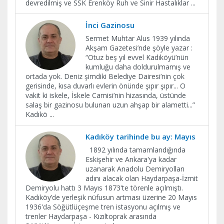
devredilmiş ve SSK Erenköy Ruh ve Sinir Hastalıklar
...
İnci Gazinosu
Sermet Muhtar Alus 1939 yılında
Akşam Gazetesi’nde şöyle yazar :
“Otuz beş yıl evvel Kadıköyü’nün
kumluğu daha doldurulmamış ve
ortada yok. Deniz şimdiki Belediye Dairesi’nin çok
gerisinde, kısa duvarlı evlerin önünde şıpır şıpır... O
vakit ki iskele, İskele Camisi’nin hizasında, üstünde
salaş bir gazinosu bulunan uzun ahşap bir alametti...”
Kadıkö
...
Kadıköy tarihinde bu ay: Mayıs
1892 yılında tamamlandığında
Eskişehir ve Ankara'ya kadar
uzanarak Anadolu Demiryolları
adını alacak olan Haydarpaşa-İzmit
Demiryolu hattı 3 Mayıs 1873'te törenle açılmıştı.
Kadıköy’de yerleşik nüfusun artması üzerine 20 Mayıs
1936'da Söğütlüçeşme tren istasyonu açılmış ve
trenler Haydarpaşa - Kızıltoprak arasında