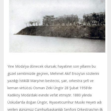
Yine Moda’ya dönecek olursak; hayatının son yıllarını bu
güzel semtimizde geçiren, Mehmet Akif Ersoy’un sözlerini
yazdığı İstiklâl Marşı’nın bestecisi, şair, orkestra şefi ve
keman virtüözü Osman Zeki Üngör 28 Şubat 1958’de
Kadıköy Moda’daki evinde vefat etmiştir. 1880 yılında
Üsküdar’da doğan Üngör, Riyaseticumhur Musiki Heyeti adı
verilen günümüz Cumhurbaşkanlığı Senfoni Orkestrası’nın ilk