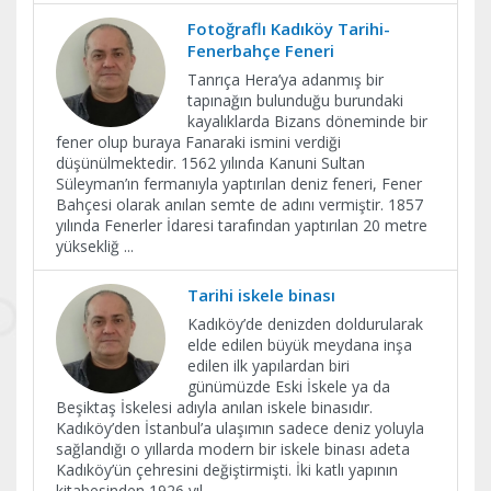
Fotoğraflı Kadıköy Tarihi-
Fenerbahçe Feneri
Tanrıça Hera’ya adanmış bir
tapınağın bulunduğu burundaki
kayalıklarda Bizans döneminde bir
fener olup buraya Fanaraki ismini verdiği
düşünülmektedir. 1562 yılında Kanuni Sultan
Süleyman’ın fermanıyla yaptırılan deniz feneri, Fener
Bahçesi olarak anılan semte de adını vermiştir. 1857
yılında Fenerler İdaresi tarafından yaptırılan 20 metre
yüksekliğ
...
Tarihi iskele binası
Kadıköy’de denizden doldurularak
elde edilen büyük meydana inşa
edilen ilk yapılardan biri
günümüzde Eski İskele ya da
Beşiktaş İskelesi adıyla anılan iskele binasıdır.
Kadıköy’den İstanbul’a ulaşımın sadece deniz yoluyla
sağlandığı o yıllarda modern bir iskele binası adeta
Kadıköy’ün çehresini değiştirmişti. İki katlı yapının
kitabesinden 1926 yıl
...