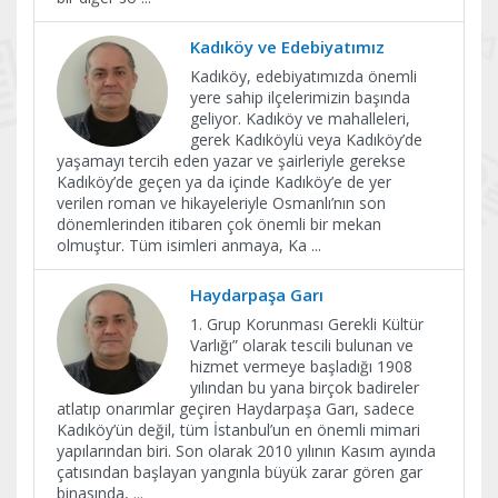
Kadıköy ve Edebiyatımız
Kadıköy, edebiyatımızda önemli
yere sahip ilçelerimizin başında
geliyor. Kadıköy ve mahalleleri,
gerek Kadıköylü veya Kadıköy’de
yaşamayı tercih eden yazar ve şairleriyle gerekse
Kadıköy’de geçen ya da içinde Kadıköy’e de yer
verilen roman ve hikayeleriyle Osmanlı’nın son
dönemlerinden itibaren çok önemli bir mekan
olmuştur. Tüm isimleri anmaya, Ka
...
Haydarpaşa Garı
1. Grup Korunması Gerekli Kültür
Varlığı” olarak tescili bulunan ve
hizmet vermeye başladığı 1908
yılından bu yana birçok badireler
atlatıp onarımlar geçiren Haydarpaşa Garı, sadece
Kadıköy’ün değil, tüm İstanbul’un en önemli mimari
yapılarından biri. Son olarak 2010 yılının Kasım ayında
çatısından başlayan yangınla büyük zarar gören gar
binasında,
...