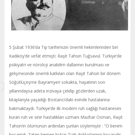
5 Şubat 1936’da Tıp tarihimizin önemli hekimlerinden biri
Kadıköy’de vefat etmişti: Raşit Tahsin Tuğsavul. Türkiye’de
psikiyatri ve nöroloji anabilim dallarının kurulması ve
gelişmesinde önemli katkıları olan Raşit Tahsin bir dönem
Söğütlüçeşme Bayramyeri sokakta, hayatının son
yıllarındaysa adeta inzivaya çekilip gözlerden uzak,
kitaplarıyla yaşadığı Bostancı’daki evinde hastalarına
bakmaktaydı. Türkiye’de ilk modern ruh sağlığı hastanesini
kuran ruh ve sinir hastalıkları uzmanı Mazhar Osman, Raşit
Tahsin’in ölümünün ardından şunları söylemiştir : “O benim
hocamdı. Zaten hemen bütün Türk doktorlarının hocasıdır.