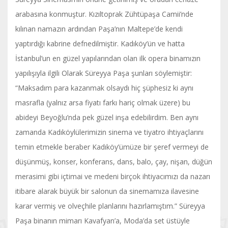
arabasına konmuştur. Kızıltoprak Zühtüpaşa Camii’nde
kılınan namazın ardından Paşa’nın Maltepe’de kendi
yaptırdığı kabrine defnedilmiştir. Kadıköy’ün ve hatta
İstanbul’un en güzel yapılarından olan ilk opera binamızın
yapılışıyla ilgili Olarak Süreyya Paşa şunları söylemiştir:
“Maksadım para kazanmak olsaydı hiç şüphesiz ki aynı
masrafla (yalnız arsa fiyatı farkı hariç olmak üzere) bu
abideyi Beyoğlu’nda pek güzel inşa edebilirdim. Ben aynı
zamanda Kadıköylülerimizin sinema ve tiyatro ihtiyaçlarını
temin etmekle beraber Kadıköy’ümüze bir şeref vermeyi de
düşünmüş, konser, konferans, dans, balo, çay, nişan, düğün
merasimi gibi içtimai ve medeni birçok ihtiyacımızı da nazarı
itibare alarak büyük bir salonun da sinemamıza ilavesine
karar vermiş ve olveçhile planlarını hazırlamıştım.” Süreyya
Paşa binanın mimarı Kavafyan’a, Moda’da set üstüyle