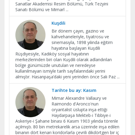
Sanatlar Akademisi Resim Bölümü, Türk Tezyini
Sanatı Bölümü ve Mimarl
...
Kuşdili
Bir dönem çayırı, gazino ve
kahvehaneleriyle, tiyatrosu ve
sinemasıyla, 1898 yılında eğitim
hayatına başlayan Kuşdili
Rüşdiyesiyle, Kadıköy sosyal hayatının
merkezlerinden biri olan Kuşdili olarak adlandırılan
bölge günümüzde unutulan ve neredeyse
kullanılmayan ismiyle tarih sayfalarındaki yerini
almıştır. Hasanpaşa’daki yeni yerinden önce Salı Paz
...
Tarihte bu ay: Kasım
Mimar Alexandre Vallaury ve
Raimondo d'Aronco'nun
oryantalist üslupta inşa ettiği
Haydarpaşa Mekteb-i Tıbbiye-i
Askeriye-i Şahane binası 6 Kasım 1903 yılında törenle
açılmıştı. 80 bin metrekarelik arsa üzerinde inşa edilen
binanın dört kenarı koridorlarla çevrili dikdörtgen bir iç