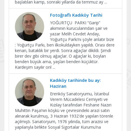
başlatılan kamp, sonraki yıllarda da temmuz ay
...
Fotoğraflı Kadıköy Tarihi
YOĞURTÇU PARKI “Garip”
akımının kurucularından şair ve
yazar Melih Cevdet Anday,
Yoğurtçu Parkı’nı şöyle anlatır bize
: Yoğurtçu Parkı, ben ilkokuldayken yapıldı. Orası dere
kenarı, bataklık bir yerdi. Sonra ağaçlar dikildi. Şimdi
birer dev gibi olmuş ağaçlar. O ağaçlar ki, boyları
benden büyük ama, yaşları benden küçüktür.
Kardeşim sayılır onl
...
Kadıköy tarihinde bu ay:
Haziran
Erenköy Sanatoryumu, İstanbul
Verem Mücadelesi Cemiyeti ve
Kızılay tarafından Feshane Nazırı
Muhittin Paşa’nın köşkü ve çevresindeki arazi satın
alınarak kurulmuş, 3 Haziran 1932'de yapılan törenle
açılmıştı. Sanatoryum, 1976 yılında, tüm arazisi ve
yapılarıyla birlikte Sosyal Sigortalar Kurumu’na