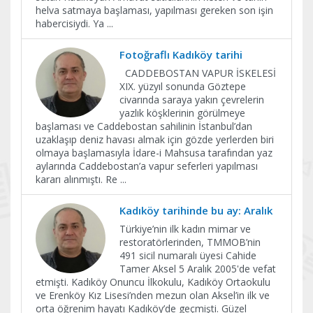
helva satmaya başlaması, yapılması gereken son işin
habercisiydi. Ya
...
Fotoğraflı Kadıköy tarihi
CADDEBOSTAN VAPUR İSKELESİ
XIX. yüzyıl sonunda Göztepe
civarında saraya yakın çevrelerin
yazlık köşklerinin görülmeye
başlaması ve Caddebostan sahilinin İstanbul’dan
uzaklaşıp deniz havası almak için gözde yerlerden biri
olmaya başlamasıyla İdare-i Mahsusa tarafından yaz
aylarında Caddebostan’a vapur seferleri yapılması
kararı alınmıştı. Re
...
Kadıköy tarihinde bu ay: Aralık
Türkiye’nin ilk kadın mimar ve
restoratörlerinden, TMMOB’nin
491 sicil numaralı üyesi Cahide
Tamer Aksel 5 Aralık 2005'de vefat
etmişti. Kadıköy Onuncu İlkokulu, Kadıköy Ortaokulu
ve Erenköy Kız Lisesi’nden mezun olan Aksel’in ilk ve
orta öğrenim hayatı Kadıköy’de geçmişti. Güzel