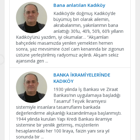
Bana anlatılan Kadıköy
Kadıköy’de doğmuş Kadıköy’de
büyümüş biri olarak ailemin,
akrabalarımın, yakınlarımın bana
anlattığı 30’lu, 40’lı, 50’li, 60’lı yılların
Kadıköy’ünü yazdım, iyi okumalar… “Akşamları
bahçedeki masamızda yenilen yemekten hemen
sonra, yaz mevsimine özel cam kenarında bir zigonun
üstüne yerleştirilmiş radyomuz açılırdı. Akşam sekiz
ajansında gen
...
BANKA İKRAMİYELERİNDE
KADIKÖY
1930 yılında İş Bankası ve Ziraat
Bankası’nın uygulamaya başladığı
Tasarruf Teşvik İkramiyesi
sistemiyle insanlara tasarruflarını bankada
değerlendirme alışkanlığı kazandırılmaya başlanmıştı.
1944 yılında kurulan Yapı Kredi Bankası ikramiye
sistemine bir yenilik getirmiş, müşterilerin
hesaplarındaki her 100 liraya, faizin yanı sıra yıl
sonunda bir
...