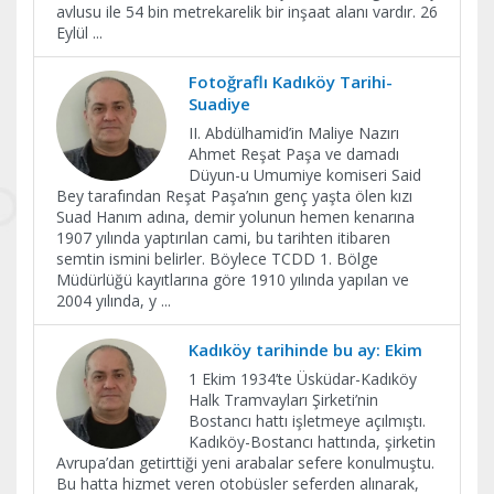
avlusu ile 54 bin metrekarelik bir inşaat alanı vardır. 26
Eylül
...
Fotoğraflı Kadıköy Tarihi-
Suadiye
II. Abdülhamid’in Maliye Nazırı
Ahmet Reşat Paşa ve damadı
Düyun-u Umumiye komiseri Said
Bey tarafından Reşat Paşa’nın genç yaşta ölen kızı
Suad Hanım adına, demir yolunun hemen kenarına
1907 yılında yaptırılan cami, bu tarihten itibaren
semtin ismini belirler. Böylece TCDD 1. Bölge
Müdürlüğü kayıtlarına göre 1910 yılında yapılan ve
2004 yılında, y
...
Kadıköy tarihinde bu ay: Ekim
1 Ekim 1934’te Üsküdar-Kadıköy
Halk Tramvayları Şirketi’nin
Bostancı hattı işletmeye açılmıştı.
Kadıköy-Bostancı hattında, şirketin
Avrupa’dan getirttiği yeni arabalar sefere konulmuştu.
Bu hatta hizmet veren otobüsler seferden alınarak,