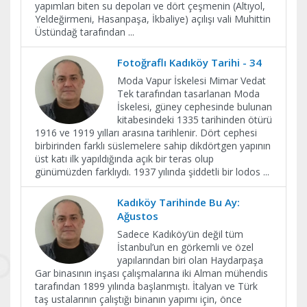
yapımları biten su depoları ve dört çeşmenin (Altıyol,
Yeldeğirmeni, Hasanpaşa, İkbaliye) açılışı vali Muhittin
Üstündağ tarafından
...
Fotoğraflı Kadıköy Tarihi - 34
Moda Vapur İskelesi Mimar Vedat
Tek tarafından tasarlanan Moda
İskelesi, güney cephesinde bulunan
kitabesindeki 1335 tarihinden ötürü
1916 ve 1919 yılları arasına tarihlenir. Dört cephesi
birbirinden farklı süslemelere sahip dikdörtgen yapının
üst katı ilk yapıldığında açık bir teras olup
günümüzden farklıydı. 1937 yılında şiddetli bir lodos
...
Kadıköy Tarihinde Bu Ay:
Ağustos
Sadece Kadıköy’ün değil tüm
İstanbul’un en görkemli ve özel
yapılarından biri olan Haydarpaşa
Gar binasının inşası çalışmalarına iki Alman mühendis
tarafından 1899 yılında başlanmıştı. İtalyan ve Türk
taş ustalarının çalıştığı binanın yapımı için, önce