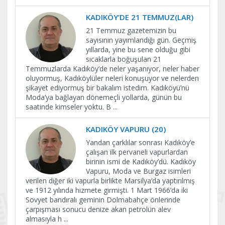
KADIKÖY’DE 21 TEMMUZ(LAR)
21 Temmuz gazetemizin bu
sayısının yayımlandığı gün. Geçmiş
yıllarda, yine bu sene olduğu gibi
sıcaklarla boğuşulan 21
Temmuzlarda Kadıköy’de neler yaşanıyor, neler haber
oluyormuş, Kadıköylüler neleri konuşuyor ve nelerden
şikayet ediyormuş bir bakalım istedim. Kadıköyü’nü
Moda’ya bağlayan dönemeçli yollarda, günün bu
saatinde kimseler yoktu. B
...
KADIKÖY VAPURU (20)
Yandan çarklılar sonrası Kadıköy’e
çalışan ilk pervaneli vapurlardan
birinin ismi de Kadıköy’dü. Kadıköy
Vapuru, Moda ve Burgaz isimleri
verilen diğer iki vapurla birlikte Marsilya’da yaptırılmış
ve 1912 yılında hizmete girmişti. 1 Mart 1966’da iki
Sovyet bandıralı geminin Dolmabahçe önlerinde
çarpışması sonucu denize akan petrolün alev
almasıyla h
...