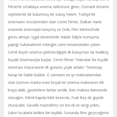
Filmer’le ortaklaşa sinema sektörüne giren, Osmanlı dönemi
cephelerde de bulunmuş bir subay hekim. Türkiye’de
sinemanın öncülerinden olan Cemil Filmer, Balkan Harbi
sırasında sinemayla tanışmış ve Ordu Film Merkezi’nde
görev almıştı. İşgal döneminde Halide Edip’in konuşma
yaptığı Sultanahmet mitingini cami minaresinden çeken
Cemil Bey’in sinema işletmeciliğiyle ilk buluşması da Kadıköy
Kuşdili Sineması’yla başlar. Cemil Filmer “Hatıralar”da Kuşdili
Sineması macerasının ilk gününü şöyle anlatır: “Sinemayı
harap bir halde bulduk. O zamanın en iyi makinalarından
olan Gomon marka mavi boyalı bir sinema makinasını elli
liraya aldık, gazetelere ilanlar verdik. Ben makina dairesinde
olacağım. Kâmil kapıda bilet kesecek, Fuat Bey de gişede
oturacaktı. Gecelik masrafımız on lira idi ve vergi yoktu.
Salon localarla birlikte bin kişilikti. Sonunda filmi geçeceğimiz