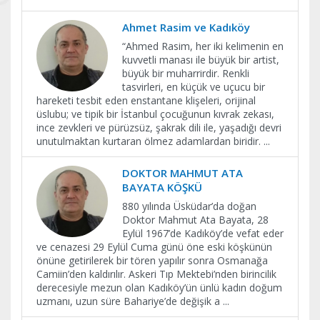
Ahmet Rasim ve Kadıköy
“Ahmed Rasim, her iki kelimenin en
kuvvetli manası ile büyük bir artist,
büyük bir muharrirdir. Renkli
tasvirleri, en küçük ve uçucu bir
hareketi tesbit eden enstantane klişeleri, orijinal
üslubu; ve tipik bir İstanbul çocuğunun kıvrak zekası,
ince zevkleri ve pürüzsüz, şakrak dili ile, yaşadığı devri
unutulmaktan kurtaran ölmez adamlardan biridir.
...
DOKTOR MAHMUT ATA
BAYATA KÖŞKÜ
880 yılında Üsküdar’da doğan
Doktor Mahmut Ata Bayata, 28
Eylül 1967’de Kadıköy’de vefat eder
ve cenazesi 29 Eylül Cuma günü öne eski köşkünün
önüne getirilerek bir tören yapılır sonra Osmanağa
Camiin’den kaldırılır. Askeri Tıp Mektebi’nden birincilik
derecesiyle mezun olan Kadıköy’ün ünlü kadın doğum
uzmanı, uzun süre Bahariye’de değişik a
...