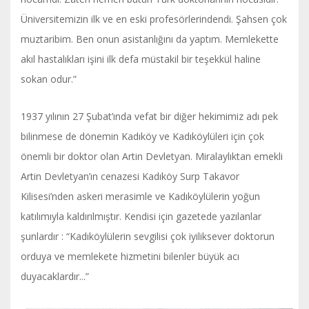
Üniversitemizin ilk ve en eski profesörlerindendi. Şahsen çok
muztaribim. Ben onun asistanlığını da yaptım. Memlekette
akıl hastalıkları işini ilk defa müstakil bir teşekkül haline
sokan odur.”
1937 yılının 27 Şubat’ında vefat bir diğer hekimimiz adı pek
bilinmese de dönemin Kadıköy ve Kadıköylüleri için çok
önemli bir doktor olan Artin Devletyan. Miralaylıktan emekli
Artin Devletyan’ın cenazesi Kadıköy Surp Takavor
Kilisesi’nden askeri merasimle ve Kadıköylülerin yoğun
katılımıyla kaldırılmıştır. Kendisi için gazetede yazılanlar
şunlardır : “Kadıköylülerin sevgilisi çok iyiliksever doktorun
orduya ve memlekete hizmetini bilenler büyük acı
duyacaklardır...”