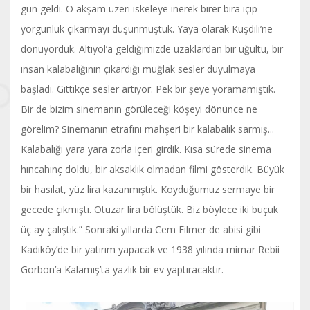
gün geldi. O akşam üzeri iskeleye inerek birer bira içip
yorgunluk çıkarmayı düşünmüştük. Yaya olarak Kuşdili’ne
dönüyorduk. Altıyol’a geldiğimizde uzaklardan bir uğultu, bir
insan kalabalığının çıkardığı muğlak sesler duyulmaya
başladı. Gittikçe sesler artıyor. Pek bir şeye yoramamıştık.
Bir de bizim sinemanın görüleceği köşeyi dönünce ne
görelim? Sinemanın etrafını mahşeri bir kalabalık sarmış...
Kalabalığı yara yara zorla içeri girdik. Kısa sürede sinema
hıncahınç doldu, bir aksaklık olmadan filmi gösterdik. Büyük
bir hasılat, yüz lira kazanmıştık. Koyduğumuz sermaye bir
gecede çıkmıştı. Otuzar lira bölüştük. Biz böylece iki buçuk
üç ay çalıştık.” Sonraki yıllarda Cem Filmer de abisi gibi
Kadıköy’de bir yatırım yapacak ve 1938 yılında mimar Rebii
Gorbon’a Kalamış’ta yazlık bir ev yaptıracaktır.