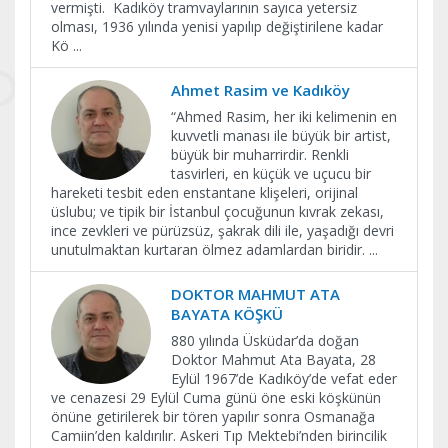
vermişti. Kadıköy tramvaylarının sayıca yetersiz
olması, 1936 yılında yenisi yapılıp değiştirilene kadar
Kö
...
Ahmet Rasim ve Kadıköy
“Ahmed Rasim, her iki kelimenin en
kuvvetli manası ile büyük bir artist,
büyük bir muharrirdir. Renkli
tasvirleri, en küçük ve uçucu bir
hareketi tesbit eden enstantane klişeleri, orijinal
üslubu; ve tipik bir İstanbul çocuğunun kıvrak zekası,
ince zevkleri ve pürüzsüz, şakrak dili ile, yaşadığı devri
unutulmaktan kurtaran ölmez adamlardan biridir.
...
DOKTOR MAHMUT ATA
BAYATA KÖŞKÜ
880 yılında Üsküdar’da doğan
Doktor Mahmut Ata Bayata, 28
Eylül 1967’de Kadıköy’de vefat eder
ve cenazesi 29 Eylül Cuma günü öne eski köşkünün
önüne getirilerek bir tören yapılır sonra Osmanağa
Camiin’den kaldırılır. Askeri Tıp Mektebi’nden birincilik