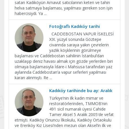
satan Kadıköyün Arnavut satıcılarının keten ve tahin
helva satmaya başlaması, yapılması gereken son işin
habercisiydi. Ya
...
Fotoğraflı Kadıköy tarihi
CADDEBOSTAN VAPUR İSKELESİ
XIX. yüzyıl sonunda Göztepe
civarında saraya yakın çevrelerin
yazlık köşklerinin görülmeye
başlaması ve Caddebostan sahilinin İstanbul’dan
uzaklaşıp deniz havası almak için gözde yerlerden biri
olmaya başlamasıyla İdare-i Mahsusa tarafından yaz
aylarında Caddebostan’a vapur seferleri yapılması
kararı alınmıştı. Re
...
Kadıköy tarihinde bu ay: Aralık
Türkiye’nin ilk kadın mimar ve
restoratörlerinden, TMMOB’nin
491 sicil numaralı üyesi Cahide
Tamer Aksel 5 Aralık 2005'de vefat
etmişti. Kadıköy Onuncu İlkokulu, Kadıköy Ortaokulu
ve Erenköy Kız Lisesi’nden mezun olan Aksel’in ilk ve