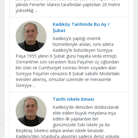
yılında Fenerler İdaresi tarafından yaptırılan 20 metre
yüksekliğ
...
Kadıköy Tarihinde Bu Ay /
Şubat
Kadıköy’e yaptığı önemli
hizmetleriyle anılan, ismi adeta
Kadıköy’le bütünleşen Süreyya
Paşa 1955 yılının 6 Şubat günü hayata veda etmişti.
Osmanlı’nın son seraskeri Rıza Paşa’nın üç oğlundan
biri olan ve Cumhuriyet sonrası İlmen soyadını alan
Süreyya Paşa’nın cenazesi 8 Şubat sabahı Moda’daki
evinden alınmış, omuzlar üzerinde ve merasimle
Süreyya
...
Tarihi iskele binası
Kadıköy’de denizden doldurularak
elde edilen büyük meydana inşa
edilen ilk yapılardan biri
günümüzde Eski İskele ya da
Beşiktaş İskelesi adıyla anılan iskele binasıdır.
Kadıköy’den İstanbul’a ulaşımın sadece deniz yoluyla