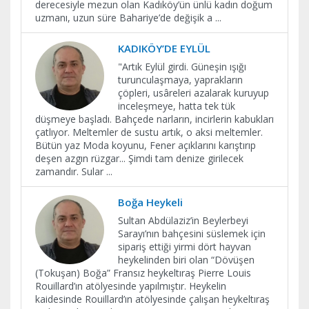
derecesiyle mezun olan Kadıköy’ün ünlü kadın doğum
uzmanı, uzun süre Bahariye’de değişik a
...
KADIKÖY’DE EYLÜL
"Artık Eylül girdi. Güneşin ışığı
turunculaşmaya, yaprakların
çöpleri, usâreleri azalarak kuruyup
inceleşmeye, hatta tek tük
düşmeye başladı. Bahçede narların, incirlerin kabukları
çatlıyor. Meltemler de sustu artık, o aksi meltemler.
Bütün yaz Moda koyunu, Fener açıklarını karıştırıp
deşen azgın rüzgar... Şimdi tam denize girilecek
zamandır. Sular
...
Boğa Heykeli
Sultan Abdülaziz’in Beylerbeyi
Sarayı’nın bahçesini süslemek için
sipariş ettiği yirmi dört hayvan
heykelinden biri olan “Dövüşen
(Tokuşan) Boğa” Fransız heykeltıraş Pierre Louis
Rouillard’ın atölyesinde yapılmıştır. Heykelin
kaidesinde Rouillard’ın atölyesinde çalışan heykeltıraş