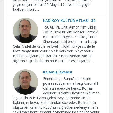
yayın organı olarak 25 Mayıs 1944’e kadar yayın
faaliyetini sürd
...
KADIKÖY KÜLTÜR ATLASI -30
SUADİYE Ünlü Alman film yıldızı
Evelin Hold bir dizi konser vermek
için İstanbul’a gelir. Kadıköy Hale
Sineması’ndaki programına Necip
Celal Andel de katılır ve Evelin Hold Türkçe sözlerle
Mazi tangosunu okur: “Mazi kalbimde bir yaradır /
Bahtım saçlarımdan karadır / Beni zaman zaman
ağlatan / İşte bu hazin hatıradır” Ertesi akşam S
...
Kalamış İskelesi
Fenerbahçe Burnu’nun aksine
poyraz rüzgarlarına karşı korunaklı
olması sebebiyle henüz Roma
devrinde Kalamış Koyu’na bir liman
inşa edilmiştir. Evliya Çelebi Seyahatname’sinde
Kalamış’ın beyaz kumsalından söz eder. Bu kumsalı
oluşturan Kalamış Koyu’nun sığ suları nedeniyle hem
eski liman hem Osmanlı döneminde inşa edilen vapur