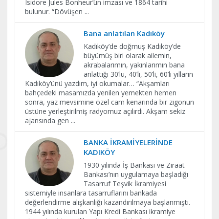
Isidore Jules Bonheur’ün imzası ve 1864 tarihi
bulunur. “Dövüşen
...
Bana anlatılan Kadıköy
Kadıköy’de doğmuş Kadıköy’de
büyümüş biri olarak ailemin,
akrabalarımın, yakınlarımın bana
anlattığı 30’lu, 40’lı, 50’li, 60’lı yılların
Kadıköy’ünü yazdım, iyi okumalar… “Akşamları
bahçedeki masamızda yenilen yemekten hemen
sonra, yaz mevsimine özel cam kenarında bir zigonun
üstüne yerleştirilmiş radyomuz açılırdı. Akşam sekiz
ajansında gen
...
BANKA İKRAMİYELERİNDE
KADIKÖY
1930 yılında İş Bankası ve Ziraat
Bankası’nın uygulamaya başladığı
Tasarruf Teşvik İkramiyesi
sistemiyle insanlara tasarruflarını bankada
değerlendirme alışkanlığı kazandırılmaya başlanmıştı.
1944 yılında kurulan Yapı Kredi Bankası ikramiye