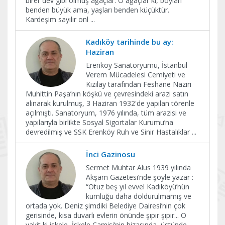
birer dev gibi olmuş ağaçlar. O ağaçlar ki, boyları
benden büyük ama, yaşları benden küçüktür.
Kardeşim sayılır onl
...
Kadıköy tarihinde bu ay:
Haziran
Erenköy Sanatoryumu, İstanbul
Verem Mücadelesi Cemiyeti ve
Kızılay tarafından Feshane Nazırı
Muhittin Paşa’nın köşkü ve çevresindeki arazi satın
alınarak kurulmuş, 3 Haziran 1932'de yapılan törenle
açılmıştı. Sanatoryum, 1976 yılında, tüm arazisi ve
yapılarıyla birlikte Sosyal Sigortalar Kurumu’na
devredilmiş ve SSK Erenköy Ruh ve Sinir Hastalıklar
...
İnci Gazinosu
Sermet Muhtar Alus 1939 yılında
Akşam Gazetesi’nde şöyle yazar :
“Otuz beş yıl evvel Kadıköyü’nün
kumluğu daha doldurulmamış ve
ortada yok. Deniz şimdiki Belediye Dairesi’nin çok
gerisinde, kısa duvarlı evlerin önünde şıpır şıpır... O
vakit ki iskele, İskele Camisi’nin hizasında, üstünde