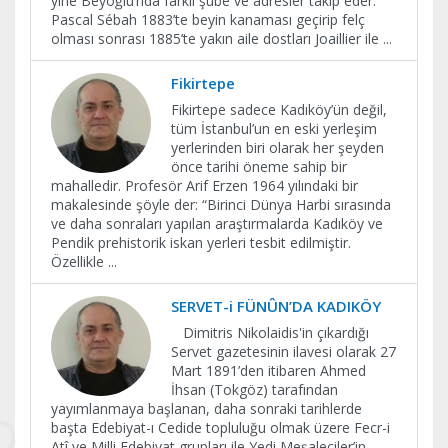
yine Beyoğlu’nda farklı şube ve adresler takip eder.
Pascal Sébah 1883’te beyin kanaması geçirip felç
olması sonrası 1885’te yakın aile dostları Joaillier ile
...
Fikirtepe
Fikirtepe sadece Kadıköy’ün değil,
tüm İstanbul’un en eski yerleşim
yerlerinden biri olarak her şeyden
önce tarihi öneme sahip bir
mahalledir. Profesör Arif Erzen 1964 yılındaki bir
makalesinde şöyle der: “Birinci Dünya Harbi sırasında
ve daha sonraları yapılan araştırmalarda Kadıköy ve
Pendik prehistorik iskan yerleri tesbit edilmiştir.
Özellikle
...
SERVET-i FÜNÛN’DA KADIKÖY
Dimitris Nikolaidis'in çıkardığı
Servet gazetesinin ilavesi olarak 27
Mart 1891’den itibaren Ahmed
İhsan (Tokgöz) tarafından
yayımlanmaya başlanan, daha sonraki tarihlerde
başta Edebiyat-ı Cedide topluluğu olmak üzere Fecr-i
Atî ve Milli Edebiyat grupları ile Yedi Meşaleciler’in