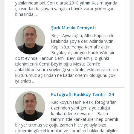
yapılarından biri. Son olarak 2010 yılının Kasım ayında
çatısından başlayan yangınla büyük zarar gören gar
binasında,
...
Şark Musiki Cemiyeti
Beşir Ayvazoğlu, Altın Kapı isimli
kitabında şöyle der: Aslında ‘Altın
Kapı’ sözü Yahya Kemal’e aittir.
Büyük şair, bir gün Kadıköy’de bir
dost evinde Tanburi Cemil Bey’i dinlemiş; o günki
izlenimlerini Cemil Bey’in oğlu Mesut Cemil’e
anlattıktan sonra söylediği şu cümle, eski musikimizin
kültürümüz açısından ne kadar önemli olduğunu çok
iyi anlatı
...
Fotoğraflı Kadıköy Tarihi - 24
Kadıköy’ün tarihie eski fotoğraflar
üzerinden yaptığımız yolculuğa
karikatürlerle devam… Basın
tarihimizde karikatürler hep önemli
bir yer tutmuş ve çoğu zaman hiciv yoluyla bize
dönemin güncel konuları ve sorunları hakkında bilgiler