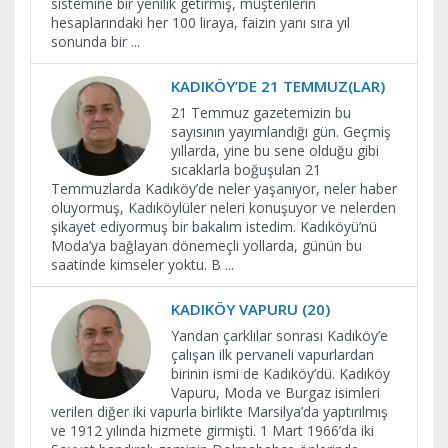
sistemine bir yenilik getirmiş, müşterilerin
hesaplarındaki her 100 liraya, faizin yanı sıra yıl
sonunda bir
...
KADIKÖY’DE 21 TEMMUZ(LAR)
21 Temmuz gazetemizin bu
sayısının yayımlandığı gün. Geçmiş
yıllarda, yine bu sene olduğu gibi
sıcaklarla boğuşulan 21
Temmuzlarda Kadıköy’de neler yaşanıyor, neler haber
oluyormuş, Kadıköylüler neleri konuşuyor ve nelerden
şikayet ediyormuş bir bakalım istedim. Kadıköyü’nü
Moda’ya bağlayan dönemeçli yollarda, günün bu
saatinde kimseler yoktu. B
...
KADIKÖY VAPURU (20)
Yandan çarklılar sonrası Kadıköy’e
çalışan ilk pervaneli vapurlardan
birinin ismi de Kadıköy’dü. Kadıköy
Vapuru, Moda ve Burgaz isimleri
verilen diğer iki vapurla birlikte Marsilya’da yaptırılmış
ve 1912 yılında hizmete girmişti. 1 Mart 1966’da iki