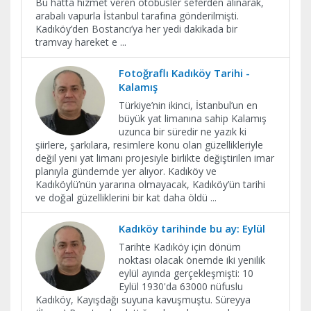
Bu hatta hizmet veren otobüsler seferden alınarak,
arabalı vapurla İstanbul tarafına gönderilmişti.
Kadıköy’den Bostancı’ya her yedi dakikada bir
tramvay hareket e
...
Fotoğraflı Kadıköy Tarihi -
Kalamış
Türkiye’nin ikinci, İstanbul’un en
büyük yat limanına sahip Kalamış
uzunca bir süredir ne yazık ki
şiirlere, şarkılara, resimlere konu olan güzellikleriyle
değil yeni yat limanı projesiyle birlikte değiştirilen imar
planıyla gündemde yer alıyor. Kadıköy ve
Kadıköylü’nün yararına olmayacak, Kadıköy’ün tarihi
ve doğal güzelliklerini bir kat daha öldü
...
Kadıköy tarihinde bu ay: Eylül
Tarihte Kadıköy için dönüm
noktası olacak önemde iki yenilik
eylül ayında gerçekleşmişti: 10
Eylül 1930'da 63000 nüfuslu
Kadıköy, Kayışdağı suyuna kavuşmuştu. Süreyya