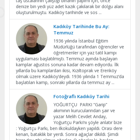
taş ustalarının çalıştığı binanın yapımı için, önce
denize bin yedi yüz adet kazık çakılarak bir dolgu alanı
oluşturulmuştu. Kadıköy tarihinde ve sos
...
Kadıköy Tarihinde Bu Ay:
Temmuz
1936 yılında İstanbul Eğitim
Müdürlüğü tarafından öğrenciler ve
öğretmenler için yaz tatil kampı
uygulaması başlatılmıştı. Temmuz ayında başlayan
kamplar ağustos sonuna kadar devam ediyordu. İlk
yıllarda bu kamplardan ikisi, Kızıltoprak ve Erenköy
olmak üzere Kadıköy’deydi. 1936 yılında 1 Temmuz’da
başlatılan kamp, sonraki yıllarda da temmuz ay
...
Fotoğraflı Kadıköy Tarihi
YOĞURTÇU PARKI “Garip”
akımının kurucularından şair ve
yazar Melih Cevdet Anday,
Yoğurtçu Parkı’nı şöyle anlatır bize
: Yoğurtçu Parkı, ben ilkokuldayken yapıldı. Orası dere
kenarı, bataklık bir yerdi. Sonra ağaçlar dikildi. Şimdi