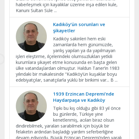
haberleşmek için kayalıklar üzerine inşa edilen kule,
Kanuni Sultan Süle
...
Kadıköy’ün sorunları ve
şikayetler
Kadıköy sakinleri hem eski
zamanlarda hem günümüzde,
yanlış yapılan ya da yapılmayan
işleri eleştirme, ilçelerindeki olumsuzlukları yetkili
kurumlara şikayet etme konusunda en başta gelen
ülke vatandaşlardan olmuştur. Haldun Taner’in 1983
yılındaki bir makalesinde “Kadıköy’ün kuşaklar boyu
edebiyatçılar, sanatçılarla yüklü bir birikimi var... B
...
1939 Erzincan Depremi’nde
Haydarpaşa ve Kadıköy
Tıpkı bu kış olduğu gibi 83 yıl önce
bu günlerde, Türkiye yine
kenetlenmiş, acıları biraz olsun
dindirebilmek, yaraları sarabilmek için büyük bir
felaketin ardından başladığı yardım seferberliğine
devam ediyordu. Büyük Erzincan Depremi’nden yaralı