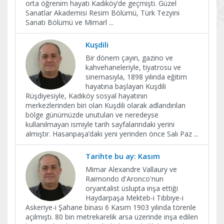
orta öğrenim hayatı Kadıköy’de geçmişti. Güzel
Sanatlar Akademisi Resim Bölümü, Türk Tezyini
Sanatı Bölümü ve Mimarl
...
Kuşdili
Bir dönem çayırı, gazino ve
kahvehaneleriyle, tiyatrosu ve
sinemasıyla, 1898 yılında eğitim
hayatına başlayan Kuşdili
Rüşdiyesiyle, Kadıköy sosyal hayatının
merkezlerinden biri olan Kuşdili olarak adlandırılan
bölge günümüzde unutulan ve neredeyse
kullanılmayan ismiyle tarih sayfalarındaki yerini
almıştır. Hasanpaşa’daki yeni yerinden önce Salı Paz
...
Tarihte bu ay: Kasım
Mimar Alexandre Vallaury ve
Raimondo d'Aronco'nun
oryantalist üslupta inşa ettiği
Haydarpaşa Mekteb-i Tıbbiye-i
Askeriye-i Şahane binası 6 Kasım 1903 yılında törenle
açılmıştı. 80 bin metrekarelik arsa üzerinde inşa edilen