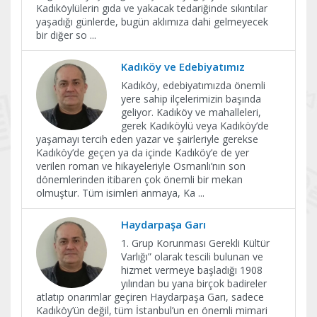
Kadıköylülerin gıda ve yakacak tedariğinde sıkıntılar
yaşadığı günlerde, bugün aklımıza dahi gelmeyecek
bir diğer so
...
Kadıköy ve Edebiyatımız
Kadıköy, edebiyatımızda önemli
yere sahip ilçelerimizin başında
geliyor. Kadıköy ve mahalleleri,
gerek Kadıköylü veya Kadıköy’de
yaşamayı tercih eden yazar ve şairleriyle gerekse
Kadıköy’de geçen ya da içinde Kadıköy’e de yer
verilen roman ve hikayeleriyle Osmanlı’nın son
dönemlerinden itibaren çok önemli bir mekan
olmuştur. Tüm isimleri anmaya, Ka
...
Haydarpaşa Garı
1. Grup Korunması Gerekli Kültür
Varlığı” olarak tescili bulunan ve
hizmet vermeye başladığı 1908
yılından bu yana birçok badireler
atlatıp onarımlar geçiren Haydarpaşa Garı, sadece
Kadıköy’ün değil, tüm İstanbul’un en önemli mimari