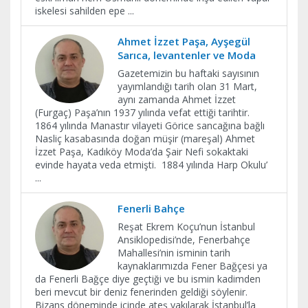
iskelesi sahilden epe
...
Ahmet İzzet Paşa, Ayşegül
Sarıca, levantenler ve Moda
Gazetemizin bu haftaki sayısının
yayımlandığı tarih olan 31 Mart,
aynı zamanda Ahmet İzzet
(Furgaç) Paşa’nın 1937 yılında vefat ettiği tarihtir.
1864 yılında Manastır vilayeti Görice sancağına bağlı
Nasliç kasabasında doğan müşir (mareşal) Ahmet
İzzet Paşa, Kadıköy Moda’da Şair Nefi sokaktaki
evinde hayata veda etmişti. 1884 yılında Harp Okulu’
...
Fenerli Bahçe
Reşat Ekrem Koçu’nun İstanbul
Ansiklopedisi’nde, Fenerbahçe
Mahallesi’nin isminin tarih
kaynaklarımızda Fener Bağçesi ya
da Fenerli Bağçe diye geçtiği ve bu ismin kadimden
beri mevcut bir deniz fenerinden geldiği söylenir.
Bizans döneminde içinde ateş yakılarak İstanbul’la