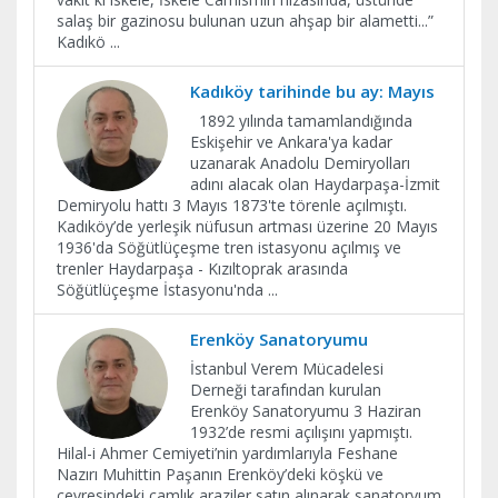
salaş bir gazinosu bulunan uzun ahşap bir alametti...”
Kadıkö
...
Kadıköy tarihinde bu ay: Mayıs
1892 yılında tamamlandığında
Eskişehir ve Ankara'ya kadar
uzanarak Anadolu Demiryolları
adını alacak olan Haydarpaşa-İzmit
Demiryolu hattı 3 Mayıs 1873'te törenle açılmıştı.
Kadıköy’de yerleşik nüfusun artması üzerine 20 Mayıs
1936'da Söğütlüçeşme tren istasyonu açılmış ve
trenler Haydarpaşa - Kızıltoprak arasında
Söğütlüçeşme İstasyonu'nda
...
Erenköy Sanatoryumu
İstanbul Verem Mücadelesi
Derneği tarafından kurulan
Erenköy Sanatoryumu 3 Haziran
1932’de resmi açılışını yapmıştı.
Hilal-i Ahmer Cemiyeti’nin yardımlarıyla Feshane
Nazırı Muhittin Paşanın Erenköy’deki köşkü ve
çevresindeki çamlık araziler satın alınarak sanatoryum