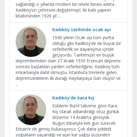
sağlandığı o yıllarda modern bir iskele binası adeta
Kadıköy’ün çehresini değiştirmişti. İki katlı yapının
kitabesinden 1926 yıl
...
Kadıköy tarihinde ocak ayı
1940 yılının Ocak ayı tüm yurtta
olduğu gibi Kadıköy’de de büyük bir
seferberlik ve dayanışma içinde
geçiyordu. Tarihimizin en büyük
depremlerinden olan 27 Aralık 1939 Erzincan depremi
sonrası başlatılan yardım seferberliğine, Kadıköy tüm
imkanlarıyla dahil olmuştu. İstanbul’a trenlerle gelen
depremzedelerin ilk durağı Haydarpaşa Garı oluyor ve
...
Kadıköy’de kara kış
Eskilerin Rumî takvime göre Kara
Kış olarak adlandırdığı otuz günlük
döneme 14 Aralık’ta girmiştik.
Bugün itibarıyla kırk gün sürecek
Erbain’e de girmiş bulunuyoruz. Çok daha şiddetli
soğukların yaşandığı ve aşırı kar yağışı yüzünden