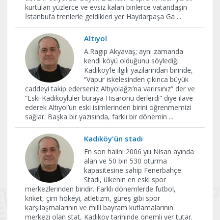
kurtulan yüzlerce ve evsiz kalan binlerce vatandaşın
İstanbul’a trenlerle geldikleri yer Haydarpaşa Ga
...
Altıyol
A.Ragıp Akyavaş; aynı zamanda
kendi köyü olduğunu söylediği
Kadıköy’le ilgili yazılarından birinde,
“Vapur iskelesinden çıkınca büyük
caddeyi takip ederseniz Altıyolağzı’na varırsınız” der ve
“Eski Kadıköylüler buraya Hisarönü derlerdi” diye ilave
ederek Altıyol’un eski isimlerinden birini öğrenmemizi
sağlar. Başka bir yazısında, farklı bir dönemin
...
Kadıköy'ün stadı
En son halini 2006 yılı Nisan ayında
alan ve 50 bin 530 oturma
kapasitesine sahip Fenerbahçe
Stadı, ülkenin en eski spor
merkezlerinden biridir. Farklı dönemlerde futbol,
kriket, çim hokeyi, atletizm, güreş gibi spor
karşılaşmalarının ve milli bayram kutlamalarının
merkezi olan stat, Kadıköy tarihinde önemli yer tutar.