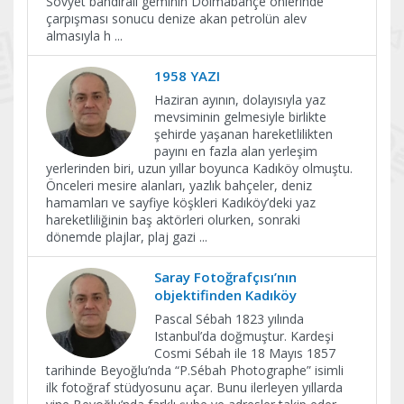
Sovyet bandıralı geminin Dolmabahçe önlerinde
çarpışması sonucu denize akan petrolün alev
almasıyla h
...
1958 YAZI
Haziran ayının, dolayısıyla yaz
mevsiminin gelmesiyle birlikte
şehirde yaşanan hareketlilikten
payını en fazla alan yerleşim
yerlerinden biri, uzun yıllar boyunca Kadıköy olmuştu.
Önceleri mesire alanları, yazlık bahçeler, deniz
hamamları ve sayfiye köşkleri Kadıköy’deki yaz
hareketliliğinin baş aktörleri olurken, sonraki
dönemde plajlar, plaj gazi
...
Saray Fotoğrafçısı’nın
objektifinden Kadıköy
Pascal Sébah 1823 yılında
Istanbul’da doğmuştur. Kardeşi
Cosmi Sébah ile 18 Mayıs 1857
tarihinde Beyoğlu’nda “P.Sébah Photographe” isimli
ilk fotoğraf stüdyosunu açar. Bunu ilerleyen yıllarda