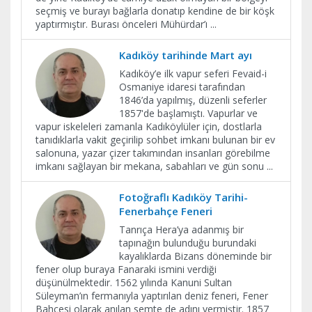
seçmiş ve burayı bağlarla donatıp kendine de bir köşk
yaptırmıştır. Burası önceleri Mühürdar’ı
...
Kadıköy tarihinde Mart ayı
Kadıköy’e ilk vapur seferi Fevaid-i
Osmaniye idaresi tarafından
1846’da yapılmış, düzenli seferler
1857'de başlamıştı. Vapurlar ve
vapur iskeleleri zamanla Kadıköylüler için, dostlarla
tanıdıklarla vakit geçirilip sohbet imkanı bulunan bir ev
salonuna, yazar çizer takımından insanları görebilme
imkanı sağlayan bir mekana, sabahları ve gün sonu
...
Fotoğraflı Kadıköy Tarihi-
Fenerbahçe Feneri
Tanrıça Hera’ya adanmış bir
tapınağın bulunduğu burundaki
kayalıklarda Bizans döneminde bir
fener olup buraya Fanaraki ismini verdiği
düşünülmektedir. 1562 yılında Kanuni Sultan
Süleyman’ın fermanıyla yaptırılan deniz feneri, Fener
Bahçesi olarak anılan semte de adını vermiştir. 1857