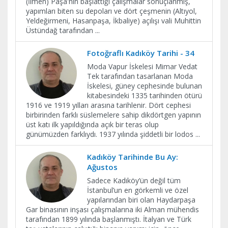
(İlmen) Paşa'nın başlattığı çalışmalar sonuçlanmış,
yapımları biten su depoları ve dört çeşmenin (Altıyol,
Yeldeğirmeni, Hasanpaşa, İkbaliye) açılışı vali Muhittin
Üstündağ tarafından
...
Fotoğraflı Kadıköy Tarihi - 34
Moda Vapur İskelesi Mimar Vedat
Tek tarafından tasarlanan Moda
İskelesi, güney cephesinde bulunan
kitabesindeki 1335 tarihinden ötürü
1916 ve 1919 yılları arasına tarihlenir. Dört cephesi
birbirinden farklı süslemelere sahip dikdörtgen yapının
üst katı ilk yapıldığında açık bir teras olup
günümüzden farklıydı. 1937 yılında şiddetli bir lodos
...
Kadıköy Tarihinde Bu Ay:
Ağustos
Sadece Kadıköy’ün değil tüm
İstanbul’un en görkemli ve özel
yapılarından biri olan Haydarpaşa
Gar binasının inşası çalışmalarına iki Alman mühendis
tarafından 1899 yılında başlanmıştı. İtalyan ve Türk