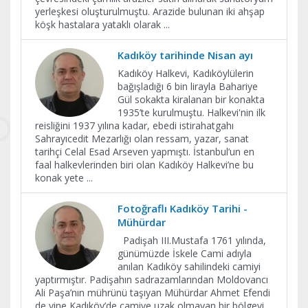
yerleşkesi oluşturulmuştu. Arazide bulunan iki ahşap
köşk hastalara yataklı olarak
...
Kadıköy tarihinde Nisan ayı
Kadıköy Halkevi, Kadıköylülerin
bağışladığı 6 bin lirayla Bahariye
Gül sokakta kiralanan bir konakta
1935’te kurulmuştu. Halkevi'nin ilk
reisliğini 1937 yılına kadar, ebedi istirahatgahı
Sahrayıcedit Mezarlığı olan ressam, yazar, sanat
tarihçi Celal Esad Arseven yapmıştı. İstanbul’un en
faal halkevlerinden biri olan Kadıköy Halkevi’ne bu
konak yete
...
Fotoğraflı Kadıköy Tarihi -
Mühürdar
Padişah III.Mustafa 1761 yılında,
günümüzde İskele Cami adıyla
anılan Kadıköy sahilindeki camiyi
yaptırmıştır. Padişahın sadrazamlarından Moldovancı
Ali Paşa’nın mührünü taşıyan Mühürdar Ahmet Efendi
de yine Kadıköy’de camiye uzak olmayan bir bölgeyi