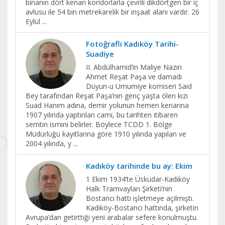
binanın dört kenarı koridorlarla çevrili dikdörtgen bir iç
avlusu ile 54 bin metrekarelik bir inşaat alanı vardır. 26
Eylül
...
Fotoğraflı Kadıköy Tarihi-
Suadiye
II. Abdülhamid’in Maliye Nazırı
Ahmet Reşat Paşa ve damadı
Düyun-u Umumiye komiseri Said
Bey tarafından Reşat Paşa’nın genç yaşta ölen kızı
Suad Hanım adına, demir yolunun hemen kenarına
1907 yılında yaptırılan cami, bu tarihten itibaren
semtin ismini belirler. Böylece TCDD 1. Bölge
Müdürlüğü kayıtlarına göre 1910 yılında yapılan ve
2004 yılında, y
...
Kadıköy tarihinde bu ay: Ekim
1 Ekim 1934’te Üsküdar-Kadıköy
Halk Tramvayları Şirketi’nin
Bostancı hattı işletmeye açılmıştı.
Kadıköy-Bostancı hattında, şirketin
Avrupa’dan getirttiği yeni arabalar sefere konulmuştu.